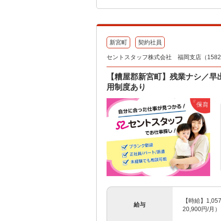
新宮町
契約社員
セントスタッフ株式会社 福岡支店（15825
【糟屋郡新宮町】残業ナシ／早
用制度あり
【時給】1,0
給与
20,900円/