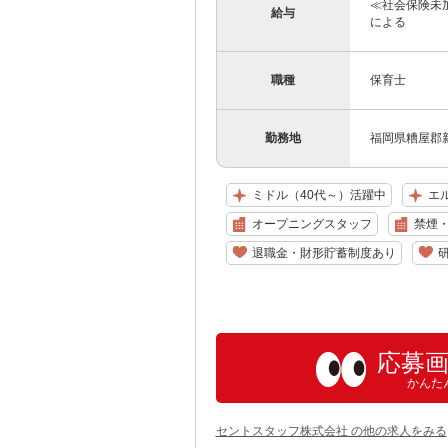
≪社会保険未加
給与
による
職種
保育士
勤務地
福岡県糟屋郡
ミドル（40代～）活躍中
エ
オープニングスタッフ
禁煙
退職金・財形貯蓄制度あり
応募
かんた
セントスタッフ株式会社 の他の求人をみる