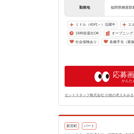
勤務地
福岡県糟屋郡
ミドル（40代～）活躍中
エ
16時前退社OK
オープニング
社会保険あり
各種手当（家
応募
かんた
セントスタッフ株式会社 の他の求人をみる
新宮町
パート