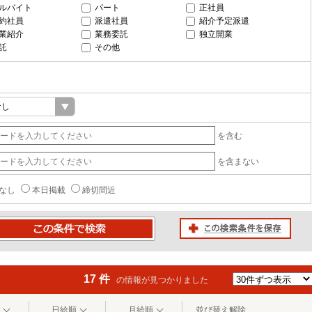
ルバイト
パート
正社員
約社員
派遣社員
紹介予定派遣
業紹介
業務委託
独立開業
託
その他
を含む
を含まない
なし
本日掲載
締切間近
この検索条件を保存
条件で検索
17 件
の情報が見つかりました
日給順
月給順
並び替え解除