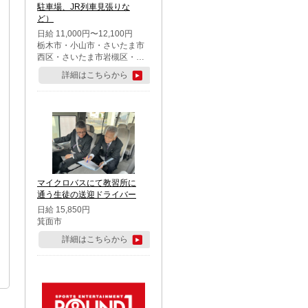
駐車場、JR列車見張りな
ど）
日給 11,000円〜12,100円
栃木市・小山市・さいたま市
西区・さいたま市岩槻区・久
喜市・蓮田市
詳細はこちらから
マイクロバスにて教習所に
通う生徒の送迎ドライバー
日給 15,850円
箕面市
詳細はこちらから