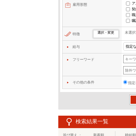
ア
雇用形態
契
職
嘱
未選択
選択・変更
特徴
給与
フリーワード
その他の条件
指定
この
検索結果一覧
並び替え ：
新着順
時給順