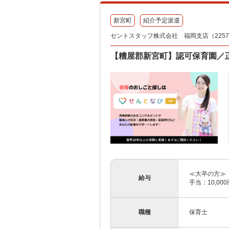
新宮町
紹介予定派遣
セントスタッフ株式会社 福岡支店（22576
【糟屋郡新宮町】認可保育園／
≪大卒の方≫ 【
給与
手当：10,00
職種
保育士