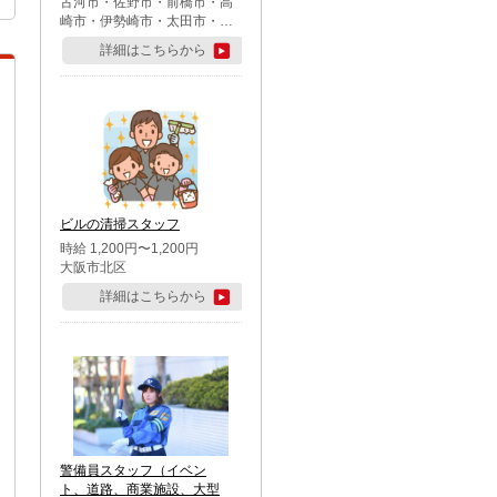
古河市・佐野市・前橋市・高
崎市・伊勢崎市・太田市・館
林市・藤岡市・大泉町・さい
詳細はこちらから
たま市北区・川越市・熊谷
市・行田市・秩父市・所沢
市・飯能市・東松山市・坂戸
市・鶴ケ島市・千葉市中央
区・市川市・松戸市・習志野
市・柏市・流山市・八千代
市・足立区・江戸川区・八王
子市・町田市
ビルの清掃スタッフ
時給 1,200円〜1,200円
大阪市北区
詳細はこちらから
警備員スタッフ（イベン
ト、道路、商業施設、大型