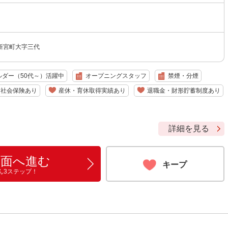
新宮町大字三代
ルダー（50代～）活躍中
オープニングスタッフ
禁煙・分煙
社会保険あり
産休・育休取得実績あり
退職金・財形貯蓄制度あり
詳細を見る
画面へ進む
キープ
ん3ステップ！