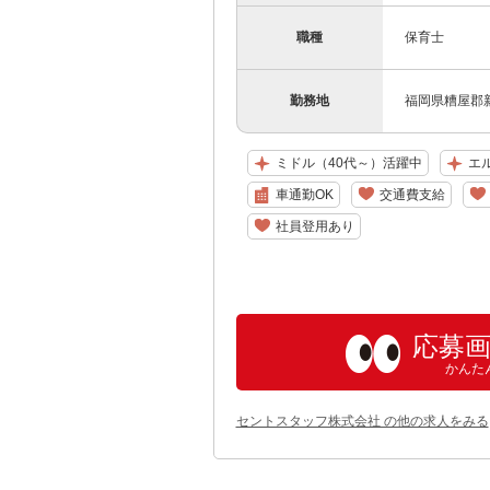
職種
保育士
勤務地
福岡県糟屋郡
ミドル（40代～）活躍中
エ
車通勤OK
交通費支給
社員登用あり
応募
かんた
セントスタッフ株式会社 の他の求人をみる