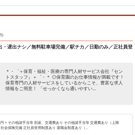
)
出・遅出ナシ／無料駐車場完備／駅チカ／日勤のみ／正社員登
＊・゜＋保育・福祉・医療の専門人材サービス会社『セン
トスタッフ』＋゜・＊ ◎保育園のお仕事情報が満載です！
保育専門の人材サービスをしているからこそ、豊富な求人
情報をご用意！ 「せっかくなら通いやすい...
57円 + その他諸手当等 別途、交通費あり その他諸手当等 交通費あり（上限
月） 社会保険完備 正社員登用制度あり 退職金制度あり（...