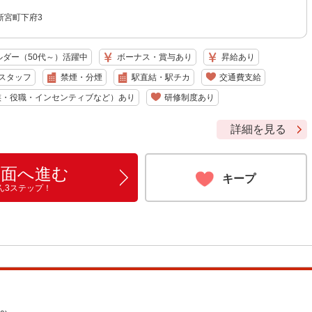
新宮町下府3
ルダー（50代～）活躍中
ボーナス・賞与あり
昇給あり
スタッフ
禁煙・分煙
駅直結・駅チカ
交通費支給
族・役職・インセンティブなど）あり
研修制度あり
詳細を見る
画面へ進む
キープ
ん3ステップ！