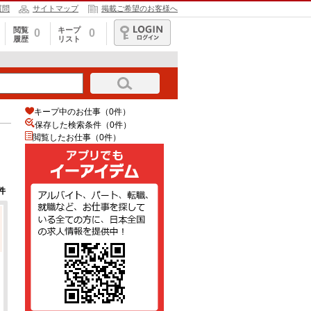
質問
サイトマップ
掲載ご希望のお客様へ
閲覧
キープ
0
0
履歴
リスト
ログイン
キープ中のお仕事（0件）
保存した検索条件（
0
件）
閲覧したお仕事（0件）
件