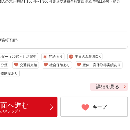
入の方≫ 時給1,150円〜1,300円 別途交通費全額支給 ※給与幅は経験・能力
新宮町下府6
ルダー（50代～）活躍中
昇給あり
平日のみ勤務OK
・分煙
交通費支給
社会保険あり
産休・育休取得実績あり
研修制度あり
詳細を見る
画面へ進む
キープ
ん3ステップ！