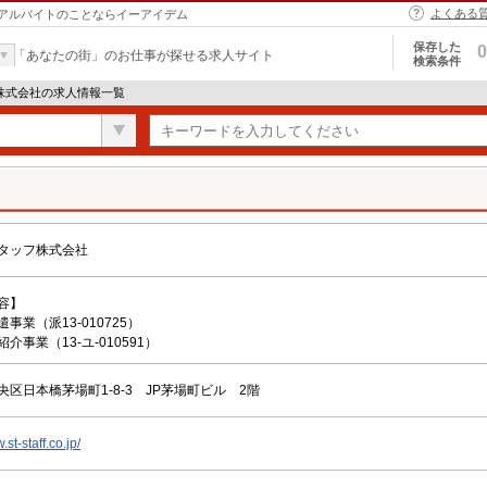
よくある
アルバイトのことならイーアイデム
保存した
0
「あなたの街」のお仕事が探せる求人サイト
検索条件
株式会社の求人情報一覧
タッフ株式会社
容】
事業（派13-010725）
介事業（13-ユ-010591）
央区日本橋茅場町1-8-3 JP茅場町ビル 2階
.st-staff.co.jp/