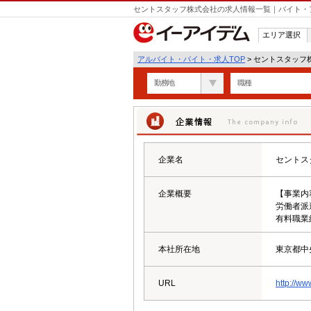
セントスタッフ株式会社の求人情報一覧｜バイト・
エリア選択
アルバイト・バイト・求人TOP
> セントスタッフ
勤務地
職種
企業情報
企業名
セントス
企業概要
【事業内
労働者派遣
有料職業紹
本社所在地
東京都中
URL
http://www