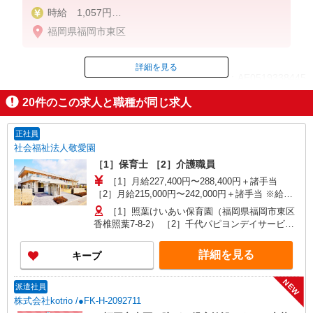
時給 1,057円
別途交通費支給
福岡県福岡市東区
※給与幅は経験・能力による
詳細を見る
ID：AE0519338445
20
件のこの求人と職種が同じ求人
掲載期間終了
正社員
社会福祉法人敬愛園
［1］保育士 ［2］介護職員
［1］月給227,400円〜288,400円＋諸手当
［2］月給215,000円〜242,000円＋諸手当 ※給与
幅は経験による
［1］照葉けいあい保育園（福岡県福岡市東区
香椎照葉7-8-2） ［2］千代パピヨンデイサービス
センター（福岡県福岡市博多区千代1-30-25）
詳細を見る
キープ
NEW
派遣社員
株式会社kotrio /●FK-H-2092711