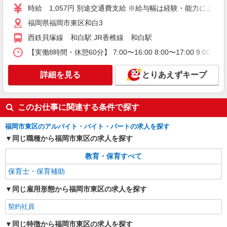
時給 1,057円 別途交通費支給 ※給与幅は経験・能力による
セントスタッフ株式会社 福岡支店（12658)
保育士
福岡県福岡市東区和白3
≪社会保険加入の方≫ 時給1,350円〜1,500円
西鉄貝塚線 和白駅 JR香椎線 和白駅
別途交通費全額支給 ※給与幅は経験・能力による
【実働8時間・休憩60分】 7:00〜16:00 8:00〜17:00 9:00
福岡県福岡市東区若宮1
詳細を見る
とりあえずキープ
詳細を見る
キープ
契約社員
このお仕事に関連する条件で探す
セントスタッフ株式会社 福岡支店（161386)
保育士
福岡市東区のアルバイト・バイト・パートの求人を探す
月給：184,287円〜 ＜内訳＞ 基本給：183,287
同じ職種から福岡市東区の求人を探す
円〜 勤続手当：1,000円 ＜その他＞ 交通費支給：
あり（実費支給、支給上限なし） 賞与：年2回あ
教育・保育すべて
福岡県福岡市東区馬出3
り ※給与幅は経験・能力による
保育士・保育補助
詳細を見る
キープ
同じ雇用形態から福岡市東区の求人を探す
紹介予定派遣
契約社員
セントスタッフ株式会社 福岡支店（30847)
同じ特徴から福岡市東区の求人を探す
保育士