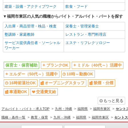
福岡県福岡市東区西戸崎4
建築・設備・アクティブワーク
飲食・フード
福岡市東区の人気の職種からバイト・アルバイト・パートを探す
詳細を見る
キープ
入出庫・商品管理・検品・検査
栄養士・管理栄養士
派遣社員
塾講師・家庭教師
レストラン・専門料理店
セントスタッフ株式会社 福岡支店（10804)
サービス提供責任者・ソーシャル
エステ・リフレクソロジー
保育士
ワーカー
≪社会保険加入の方≫ 時給1,350円〜1,500円
別途交通費全額支給 ≪社会保険未加入の方≫ 時給
1,150円〜1,300円 別途交通費全額支給 ※給与幅は
福岡県福岡市東区若宮4
保育士・保育補助
ブランクOK
ミドル（40代～）活躍中
経験・能力による
エルダー（50代～）活躍中
10時～勤務OK
詳細を見る
キープ
16時前退社OK
オープニングスタッフ
禁煙・分煙
派遣社員
車通勤OK
交通費支給
セントスタッフ株式会社 福岡支店（11058)
保育士
もっと見る
≪社会保険加入の方≫ 時給1,350円〜1,500円
アルバイト・バイト・求人TOP
九州・沖縄
福岡県
福岡市東区
セント
別途交通費全額支給 ※給与幅は経験・能力による
職種・条件一覧
教育・保育
九州・沖縄
福岡県
福岡市東区
セントス
福岡県福岡市東区香椎浜2