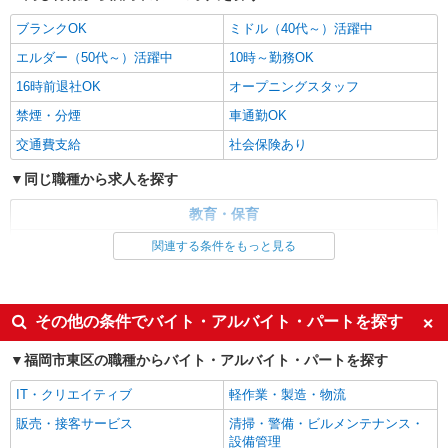
月給 226,947円〜239,292円 ＜基本給＞
ブランクOK
ミドル（40代～）活躍中
170,600円〜181,300円 諸手当 52,597円〜54,242
円 処遇改善手当 3,750円 ・対象者に支給される
エルダー（50代～）活躍中
10時～勤務OK
福岡県福岡市東区和白3
手当 交通手当：上限20,000円／月 住宅手当上：限
16時前退社OK
オープニングスタッフ
20,000円＋市補助10,000円 固定残業代なし ＜昇
詳細を見る
キープ
給・賞与＞ 昇給：あり 賞与：あり ※給与幅は経
禁煙・分煙
車通勤OK
験・能力による
交通費支給
社会保険あり
紹介予定派遣
セントスタッフ株式会社 福岡支店（27014)
同じ職種から求人を探す
保育士
教育・保育
月給：186,035円 ≪内訳≫ 基本給：146,500円
職務手当：39,535円 ≪その他≫ ・住宅手当 月
保育士・保育補助
関連する条件をもっと見る
28,000円まで（規定による） ・通勤手当 月
福岡県福岡市東区香椎浜2
45,000円 ・時間外手当 ・試用期間あり（3ヶ月・
同じ特徴から求人を探す
労働条件の変更なし） ・雇用期間の定め：※面接
詳細を見る
キープ
時ご確認ください ※給与幅は経験・能力による
ミドル（40代～）活躍中
オープニングスタッフ
その他の条件でバイト・アルバイト・パートを探す
車通勤OK
交通費支給
パート
福岡市東区の職種からバイト・アルバイト・パートを探す
社会保険あり
セントスタッフ株式会社 福岡支店（14422)
IT・クリエイティブ
軽作業・製造・物流
保育士
時給 1,057円〜 別途交通費支給 ※給与幅は
販売・接客サービス
清掃・警備・ビルメンテナンス・
経験・能力による
設備管理