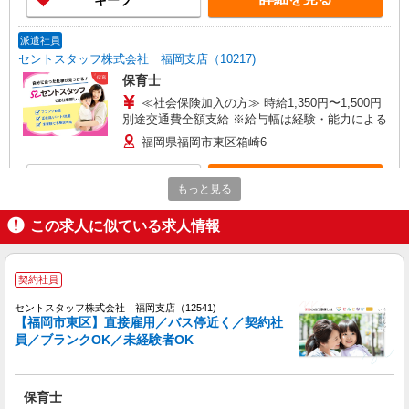
キープ
派遣社員
セントスタッフ株式会社 福岡支店（10217)
保育士
≪社会保険加入の方≫ 時給1,350円〜1,500円
別途交通費全額支給 ※給与幅は経験・能力による
福岡県福岡市東区箱崎6
詳細を見る
キープ
もっと見る
派遣社員
この求人に似ている求人情報
セントスタッフ株式会社 福岡支店（15685)
保育士
契約社員
≪社会保険加入の方≫ 時給1,350円〜1,500円
別途交通費全額支給 ※給与幅は経験・能力による
セントスタッフ株式会社 福岡支店（12541)
【福岡市東区】直接雇用／バス停近く／契約社
福岡県福岡市東区箱崎1
員／ブランクOK／未経験者OK
詳細を見る
キープ
保育士
派遣社員