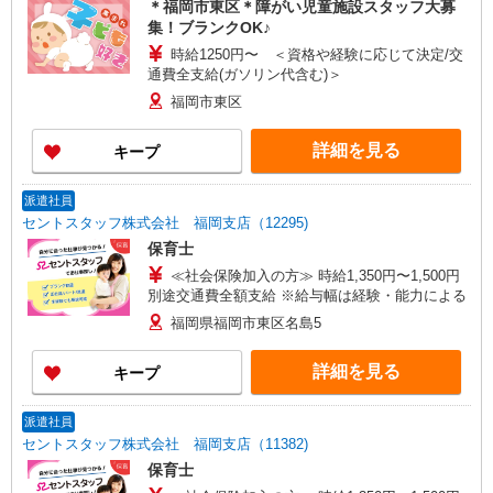
＊福岡市東区＊障がい児童施設スタッフ大募
集！ブランクOK♪
時給1250円〜 ＜資格や経験に応じて決定/交
通費全支給(ガソリン代含む)＞
福岡市東区
詳細を見る
キープ
派遣社員
セントスタッフ株式会社 福岡支店（12295)
保育士
≪社会保険加入の方≫ 時給1,350円〜1,500円
別途交通費全額支給 ※給与幅は経験・能力による
福岡県福岡市東区名島5
詳細を見る
キープ
派遣社員
セントスタッフ株式会社 福岡支店（11382)
保育士