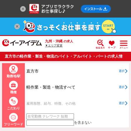
九州・沖縄
の求人
▼エリア変更
直方市の軽作業・製造・物流のバイト・アルバイト・パートの求人情
報一覧
直方市
選択
勤務地/駅
軽作業・製造・物流すべて
選択
職種
雇用形態、給与、特徴、その他
選択
こだわり
を含まない
フリーワード