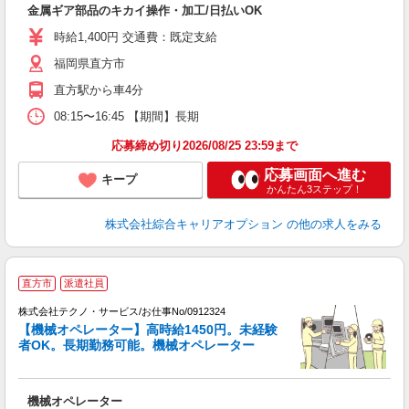
金属ギア部品のキカイ操作・加工/日払いOK
分
髪
時給1,400円 交通費：既定支給
福岡県直方市
直方駅から車4分
08:15〜16:45 【期間】長期
応募締め切り2026/08/25 23:59まで
応募画面へ進む
キープ
かんたん3ステップ！
株式会社綜合キャリアオプション
の他の求人をみる
直方市
派遣社員
業
株式会社テクノ・サービス/お仕事No/0912324
【機械オペレーター】高時給1450円。未経験
者OK。長期勤務可能。機械オペレーター
ス
機械オペレーター
履