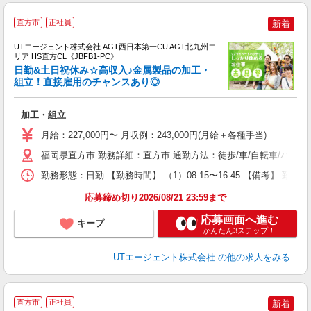
直方市
正社員
新着
UTエージェント株式会社 AGT西日本第一CU AGT北九州エ
リア HS直方CL《JBFB1-PC》
日勤&土日祝休み☆高収入♪金属製品の加工・
組立！直接雇用のチャンスあり◎
る
加工・組立
入
場
月給：227,000円〜 月収例：243,000円(月給＋各種手当)
タ
休
福岡県直方市 勤務詳細：直方市 通勤方法：徒歩/車/自転車/バイク
場
勤務形態：日勤 【勤務時間】 （1）08:15〜16:45 【備考】 
通
り
応募締め切り2026/08/21 23:59まで
応募画面へ進む
キープ
かんたん3ステップ！
UTエージェント株式会社
の他の求人をみる
直方市
正社員
新着