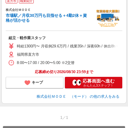
直方市
職業紹介
株式会社ＭＯＤＥ
市場駅／月収30万円も目指せる＋4勤2休＋資
格が活かせる
っ
組立・軽作業スタッフ
入
場
時給1300円〜 月収例29.6万円 / 残業35h / 深夜60h / 休
者
福岡県直方市
リ
問
8:00〜17:00 / 20:00〜5:00 ※2交替
り
土
応募締め切り2026/08/30 23:59まで
応募画面へ進む
キープ
かんたん3ステップ！
株式会社ＭＯＤＥ （モード）
の他の求人をみる
1／1