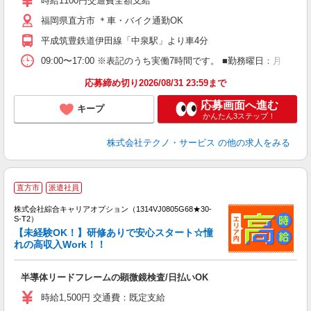
時給1100円交通費全額支給
O
福岡県直方市 ＊車・バイク通勤OK
り
平成筑豊鉄道伊田線「中泉駅」より車4分
09:00〜17:00 ※表記のうち実働7時間です。 ■勤務曜日：月
応募締め切り2026/08/31 23:59まで
応募画面へ進む
キープ
かんたん3ステップ！
株式会社テクノ・サービス
の他の求人をみる
≪
直方市
派遣社員
い
株式会社綜合キャリアオプション（1314VJ0805G68★30-
S-T2）
【未経験OK！】研修ありで安心スタート☆憧
れの高収入Work！！
得
入
半導体リードフレームの顕微鏡検査/日払いOK
分
新
時給1,500円 交通費：既定支給
型