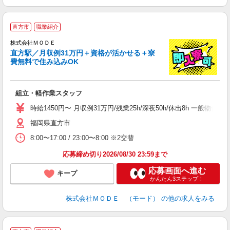
直方市
職業紹介
株式会社ＭＯＤＥ
直方駅／月収例31万円＋資格が活かせる＋寮
費無料で住み込みOK
っ
組立・軽作業スタッフ
入
場
時給1450円〜 月収例31万円/残業25h/深夜50h/休出8h 一般
者
福岡県直方市
リ
問
8:00〜17:00 / 23:00〜8:00 ※2交替
り
土
応募締め切り2026/08/30 23:59まで
応募画面へ進む
キープ
かんたん3ステップ！
株式会社ＭＯＤＥ （モード）
の他の求人をみる