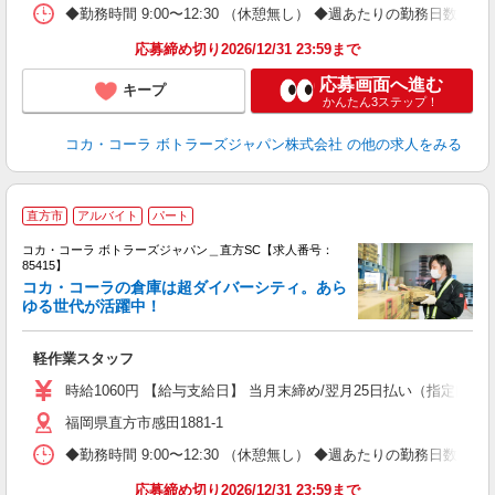
◆勤務時間 9:00〜12:30 （休憩無し） ◆週あたりの勤務日数 週
応募締め切り2026/12/31 23:59まで
応募画面へ進む
キープ
かんたん3ステップ！
コカ・コーラ ボトラーズジャパン株式会社
の他の求人をみる
直方市
アルバイト
パート
コカ・コーラ ボトラーズジャパン＿直方SC【求人番号：
85415】
コカ・コーラの倉庫は超ダイバーシティ。あら
ゆる世代が活躍中！
安
軽作業スタッフ
未
日
時給1060円 【給与支給日】 当月末締め/翌月25日払い（指定口座
通
福岡県直方市感田1881-1
◆勤務時間 9:00〜12:30 （休憩無し） ◆週あたりの勤務日数 週
応募締め切り2026/12/31 23:59まで