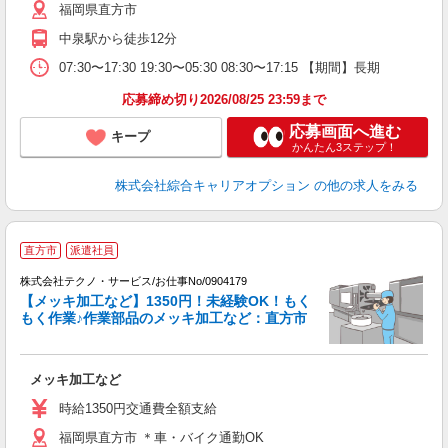
福岡県直方市
中泉駅から徒歩12分
07:30〜17:30 19:30〜05:30 08:30〜17:15 【期間】長期
応募締め切り2026/08/25 23:59まで
応募画面へ進む
キープ
かんたん3ステップ！
株式会社綜合キャリアオプション
の他の求人をみる
直方市
派遣社員
株式会社テクノ・サービス/お仕事No/0904179
【メッキ加工など】1350円！未経験OK！もく
もく作業♪作業部品のメッキ加工など：直方市
ル
メッキ加工など
履
高
時給1350円交通費全額支給
福岡県直方市 ＊車・バイク通勤OK