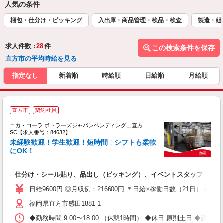
人気の条件
梱包・仕分け・ピッキング
入出庫・商品管理・検品・検査
製造・組
求人件数 :
28
件
この検索条件を保存
直方市の平均時給を見る
指定なし
新着順
時給順
日給順
月給順
直方市
契約社員
コカ・コーラ ボトラーズジャパンベンディング＿直方
SC【求人番号：84632】
未経験歓迎！学生歓迎！短時間！シフトも柔軟
にOK！
別
仕分け・シール貼り、品出し（ピッキング）、イベントスタッフ
未
企
日給9600円 ◎月収例：216600円 ＊日給×稼働日数（21日）＋残業手
福岡県直方市感田1881-1
◆勤務時間 9:00〜18:00 （休憩1時間） ◆休日 原則土日 ◆残業 