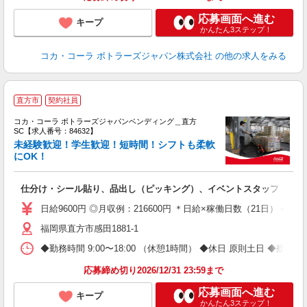
応募画面へ進む
キープ
かんたん3ステップ！
コカ・コーラ ボトラーズジャパン株式会社
の他の求人をみる
直方市
契約社員
コカ・コーラ ボトラーズジャパンベンディング＿直方
SC【求人番号：84632】
未経験歓迎！学生歓迎！短時間！シフトも柔軟
にOK！
未
企
仕分け・シール貼り、品出し（ピッキング）、イベントスタッフ
日給9600円 ◎月収例：216600円 ＊日給×稼働日数（21日）＋残業手
福岡県直方市感田1881-1
◆勤務時間 9:00〜18:00 （休憩1時間） ◆休日 原則土日 ◆残業 
応募締め切り2026/12/31 23:59まで
応募画面へ進む
キープ
かんたん3ステップ！