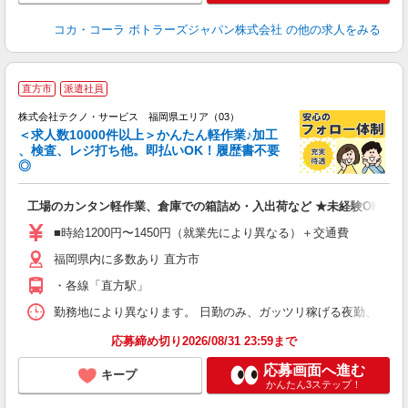
コカ・コーラ ボトラーズジャパン株式会社
の他の求人をみる
≪
直方市
派遣社員
株式会社テクノ・サービス 福岡県エリア（03）
＜求人数10000件以上＞かんたん軽作業♪加工
、検査、レジ打ち他。即払いOK！履歴書不要
◎
お
工場のカンタン軽作業、倉庫での箱詰め・入出荷など ★未経験OKのお
未
ア
■時給1200円〜1450円（就業先により異なる）＋交通費
の
福岡県内に多数あり 直方市
・各線「直方駅」
勤務地により異なります。 日勤のみ、ガッツリ稼げる夜勤、シフトによる交
応募締め切り2026/08/31 23:59まで
応募画面へ進む
キープ
かんたん3ステップ！