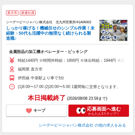
未
直方市
派遣社員
━
シーデーピージャパン株式会社 北九州営業所/41A06002
しっかり稼げる！機械任せのシンプル作業！未
経験・50代も活躍中の無理なく続けられる製
も
造職♪
し
W
金属部品の加工機オペレーター・ピッキング
経
（
時給1440円 ※時間外時給：1800円 ※休出時給：1944円 ※深夜割
い
福岡県 直方市
交
伊田線 中泉駅より車で3分
(1)8:00〜17:00 (2)20:00〜5:00 1週間毎に交替となりま
本日掲載終了
(2026/08/08 23:59まで)
応募画面へ進む
キープ
かんたん3ステップ！
シーデーピージャパン株式会社
の他の求人をみる