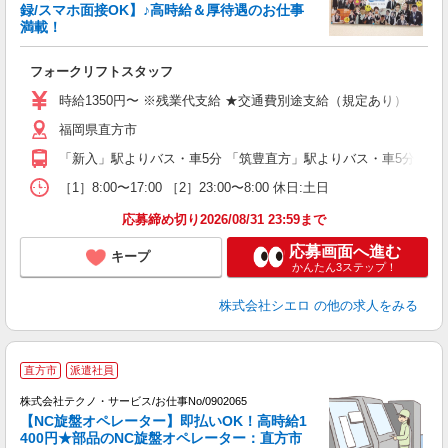
録/スマホ面接OK】♪高時給＆厚待遇のお仕事
満載！
造
フォークリフトスタッフ
即
学
時給1350円〜 ※残業代支給 ★交通費別途支給（規定あり） ゜+゜
払
福岡県直方市
員
「新入」駅よりバス・車5分 「筑豊直方」駅よりバス・車5分
［1］8:00〜17:00 ［2］23:00〜8:00 休日:土日
応募締め切り2026/08/31 23:59まで
応募画面へ進む
キープ
かんたん3ステップ！
株式会社シエロ
の他の求人をみる
直方市
派遣社員
株式会社テクノ・サービス/お仕事No/0902065
【NC旋盤オペレーター】即払いOK！高時給1
400円★部品のNC旋盤オペレーター：直方市