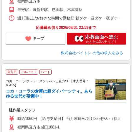
福岡県直方市
短
K
最寄駅：遠賀野駅、感田駅、木屋瀬駅
日
髪
週1日以上/お好きな時間で勤務◎ 朝ダケ・昼ダケ・夜ダケ・夜勤など、 ご自
応募締め切り2026/08/31 23:59まで
応募画面へ進む
キープ
かんたん3ステップ！
株式会社バイトレ
の他の求人をみる
直方市
アルバイト
パート
コカ・コーラ ボトラーズジャパン＿直方SC【求人番号：
85415】
コカ・コーラの倉庫は超ダイバーシティ。あら
ゆる世代が活躍中！
め
軽作業スタッフ
未
日
時給1060円 【給与支給日】 当月末締め/翌月25日払い（指定口座
通
福岡県直方市感田1881-1