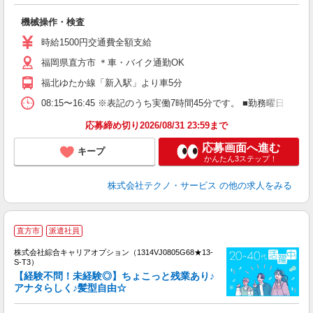
い
機械操作・検査
履
高
時給1500円交通費全額支給
福岡県直方市 ＊車・バイク通勤OK
福北ゆたか線「新入駅」より車5分
08:15〜16:45 ※表記のうち実働7時間45分です。 ■勤務曜日
応募締め切り2026/08/31 23:59まで
応募画面へ進む
キープ
かんたん3ステップ！
株式会社テクノ・サービス
の他の求人をみる
直方市
派遣社員
株式会社綜合キャリアオプション（1314VJ0805G68★13-
S-T3）
【経験不問！未経験◎】ちょこっと残業あり♪
アナタらしく♪髪型自由☆
た
入