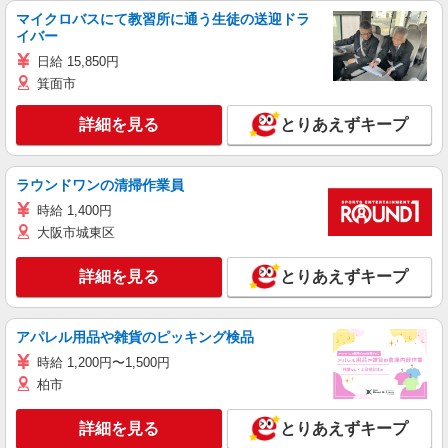
マイクロバスにて教習所に通う生徒の送迎ドラ
イバー
日給 15,850円
箕面市
詳細を見る
とりあえずキープ
ラウンドワンの清掃作業員
時給 1,400円
大阪市城東区
詳細を見る
とりあえずキープ
アパレル用品や雑貨のピッキング検品
時給 1,200円〜1,500円
柏市
詳細を見る
とりあえずキープ