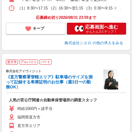
［1］8:30〜17:15 ［2］16:30〜翌1:15 ［3］0:30〜9:15
応募締め切り2026/08/31 23:59まで
応募画面へ進む
キープ
かんたん3ステップ！
株式会社シエロ
の他の求人をみる
直方市
アルバイト
パート
株式会社アイヴィジット
る
《直方警察署管轄エリア》駐車場のサイズを測
って記録する車庫証明のお仕事（週3日〜の勤
務OK）
迎
ミ
人気の官公庁関連☆自動車保管場所の調査スタッフ
～
時給1060円＋諸手当
福岡県直方市
直方市エリア