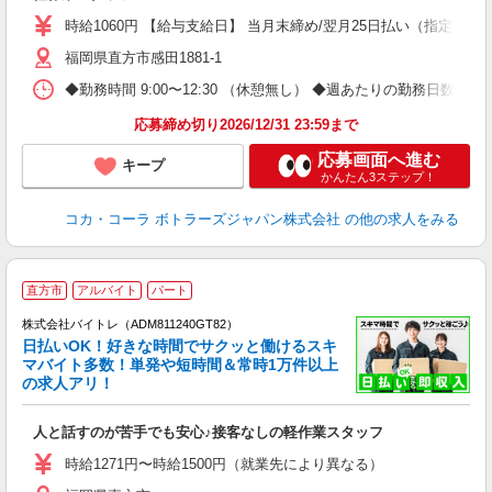
日
時給1060円 【給与支給日】 当月末締め/翌月25日払い（指定口座
通
福岡県直方市感田1881-1
◆勤務時間 9:00〜12:30 （休憩無し） ◆週あたりの勤務日数 週
応募締め切り2026/12/31 23:59まで
応募画面へ進む
キープ
かんたん3ステップ！
コカ・コーラ ボトラーズジャパン株式会社
の他の求人をみる
直方市
アルバイト
パート
株式会社バイトレ（ADM811240GT82）
く
日払いOK！好きな時間でサクッと働けるスキ
マバイト多数！単発や短時間＆常時1万件以上
☆
の求人アリ！
験
人と話すのが苦手でも安心♪接客なしの軽作業スタッフ
即
活
時給1271円〜時給1500円（就業先により異なる）
（