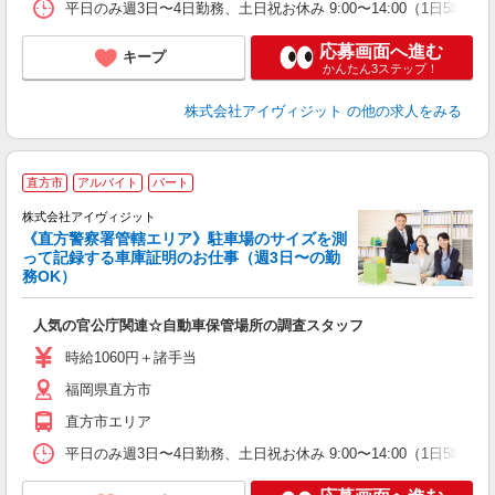
平日のみ週3日〜4日勤務、土日祝お休み 9:00〜14:00（1日
応募画面へ進む
キープ
かんたん3ステップ！
株式会社アイヴィジット
の他の求人をみる
直方市
アルバイト
パート
株式会社アイヴィジット
る
《直方警察署管轄エリア》駐車場のサイズを測
って記録する車庫証明のお仕事（週3日〜の勤
務OK）
迎
ミ
人気の官公庁関連☆自動車保管場所の調査スタッフ
～
時給1060円＋諸手当
福岡県直方市
直方市エリア
平日のみ週3日〜4日勤務、土日祝お休み 9:00〜14:00（1日