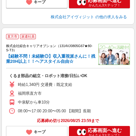
応募画面へ進む
キープ
かんたん3ステップ！
株式会社アイヴィジット
の他の求人をみる
直方市
派遣社員
株式会社綜合キャリアオプション（1314VJ0805G67★80-
S-T3）
【経験不問！未経験◎】収入重視派さんに！残
業20H以上！！ヘアスタイル自由☆
た
入
くるま部品の組立・ロボット溶接/日払いOK
分
0
時給1,340円 交通費：既定支給
支
福岡県直方市
中泉駅から車10分
08:00〜17:00 20:00〜05:00 【期間】長期
応募締め切り2026/08/25 23:59まで
応募画面へ進む
キープ
かんたん3ステップ！