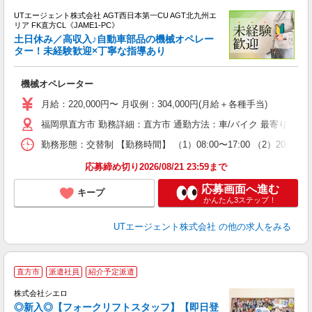
UTエージェント株式会社 AGT西日本第一CU AGT北九州エ
リア FK直方CL《JAME1-PC》
土日休み／高収入♪自動車部品の機械オペレー
ター！未経験歓迎×丁寧な指導あり
る
機械オペレーター
入
場
月給：220,000円〜 月収例：304,000円(月給＋各種手当)
タ
休
福岡県直方市 勤務詳細：直方市 通勤方法：車/バイク 最寄り駅：
場
勤務形態：交替制 【勤務時間】 （1）08:00〜17:00 （2）20
通
り
応募締め切り2026/08/21 23:59まで
応募画面へ進む
キープ
かんたん3ステップ！
UTエージェント株式会社
の他の求人をみる
直方市
派遣社員
紹介予定派遣
集
株式会社シエロ
◎新入◎【フォークリフトスタッフ】【即日登