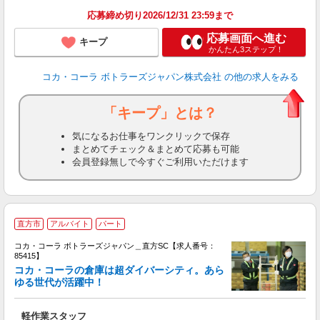
応募締め切り2026/12/31 23:59まで
応募画面へ進む
キープ
かんたん3ステップ！
コカ・コーラ ボトラーズジャパン株式会社
の他の求人をみる
「キープ」とは？
気になるお仕事をワンクリックで保存
まとめてチェック＆まとめて応募も可能
会員登録無しで今すぐご利用いただけます
直方市
アルバイト
パート
コカ・コーラ ボトラーズジャパン＿直方SC【求人番号：
85415】
コカ・コーラの倉庫は超ダイバーシティ。あら
ゆる世代が活躍中！
え
軽作業スタッフ
未