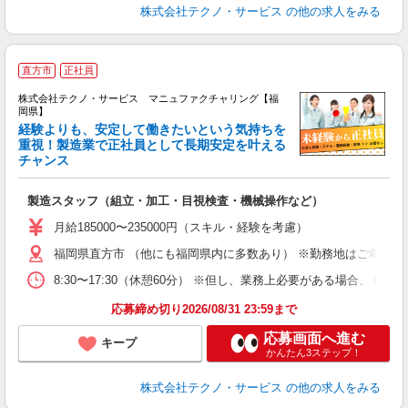
株式会社テクノ・サービス
の他の求人をみる
直方市
正社員
株式会社テクノ・サービス マニュファクチャリング【福
岡県】
経験よりも、安定して働きたいという気持ちを
重視！製造業で正社員として長期安定を叶える
チャンス
く
入
製造スタッフ（組立・加工・目視検査・機械操作など）
未
あ
月給185000〜235000円（スキル・経験を考慮）
遣
福岡県直方市 （他にも福岡県内に多数あり） ※勤務地はご希望を
8:30〜17:30（休憩60分） ※但し、業務上必要がある場合
応募締め切り2026/08/31 23:59まで
応募画面へ進む
キープ
かんたん3ステップ！
株式会社テクノ・サービス
の他の求人をみる