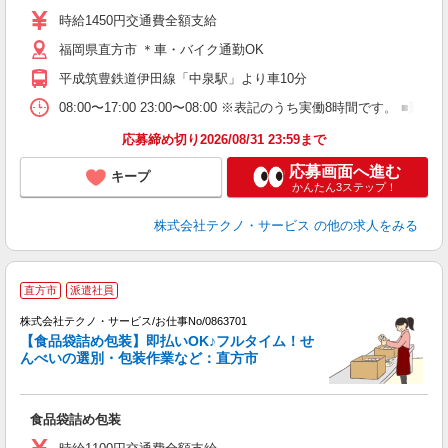
高
時給1450円交通費全額支給
ク
福岡県直方市 ＊車・バイク通勤OK
平成筑豊鉄道伊田線「中泉駅」より車10分
08:00〜17:00 23:00〜08:00 ※表記のうち実働8時間で
応募締め切り2026/08/31 23:59まで
応募画面へ進む
キープ
かんたん3ステップ！
株式会社テクノ・サービス
の他の求人をみる
直方市
派遣社員
い
2
株式会社テクノ・サービス/お仕事No/0863701
【食品袋詰め包装】即払いOK♪フルタイム！せ
んべいの選別・包装作業など：直方市
か
食品袋詰め包装
履
ミ