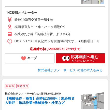
お
NC旋盤オペレーター
履
ラ
時給1400円交通費全額支給
O
福岡県直方市 ＊車・バイク通勤OK
社
福北ゆたか線「筑前植木駅」より車4分
08:30〜17:30 ※表記のうち実働8時間です。 ■勤務曜日：月
応募締め切り2026/08/31 23:59まで
応募画面へ進む
キープ
かんたん3ステップ！
株式会社テクノ・サービス
の他の求人をみる
直方市
派遣社員
株式会社テクノ・サービス/お仕事No/0915040
【機械操作・検査】高時給1500円！未経験者
大歓迎！単純作業♪機械操作・検査など