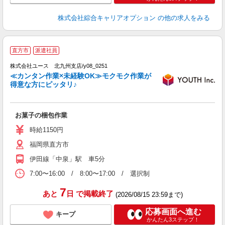
株式会社綜合キャリアオプション
の他の求人をみる
直方市
派遣社員
♪
株式会社ユース 北九州支店/y08_0251
点
≪カンタン作業×未経験OK≫モクモク作業が
未
得意な方にピッタリ♪
ダ
内
お菓子の梱包作業
時給1150円
福岡県直方市
伊田線「中泉」駅 車5分
7:00〜16:00 / 8:00〜17:00 / 選択制
7
あと
日
で掲載終了
(2026/08/15 23:59まで)
応募画面へ進む
キープ
かんたん3ステップ！