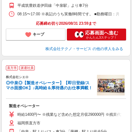
平成筑豊鉄道伊田線「中泉駅」より車7分
08:15〜17:00 ※表記のうち実働8時間です。 ■勤務曜日：月
応募締め切り2026/08/31 23:59まで
応募画面へ進む
キープ
かんたん3ステップ！
株式会社テクノ・サービス
の他の求人をみる
直方市
派遣社員
株式会社シエロ
◎中泉◎【製造オペレーター】【即日登録/ス
マホ面接OK】♪高時給＆厚待遇のお仕事満載！
仕
製造オペレーター
即
学
時給1400円〜 ※残業など含めた想定月収290000円 ※残業代支
払
福岡県直方市
ィ
「中泉」駅よりバス・車3分 「藤棚」駅より徒歩5分