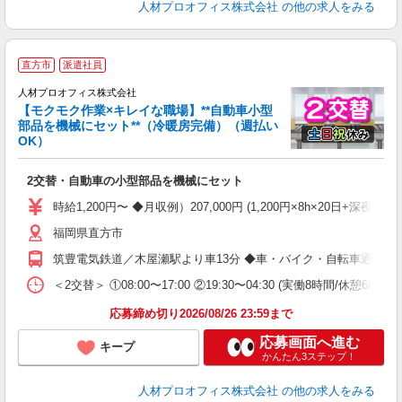
人材プロオフィス株式会社
の他の求人をみる
＜
直方市
派遣社員
場
人材プロオフィス株式会社
型
【モクモク作業×キレイな職場】**自動車小型
休
部品を機械にセット**（冷暖房完備）（週払い
談
OK）
で
W
2交替・自動車の小型部品を機械にセット
格
K
時給1,200円〜 ◆月収例）207,000円 (1,200円×8h×20日+深夜5
休
福岡県直方市
色
自
筑豊電気鉄道／木屋瀬駅より車13分 ◆車・バイク・自転車通勤OK
度
＜2交替＞ ①08:00〜17:00 ②19:30〜04:30 (実働8時間/休憩
応募締め切り2026/08/26 23:59まで
応募画面へ進む
キープ
かんたん3ステップ！
人材プロオフィス株式会社
の他の求人をみる