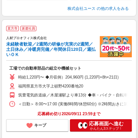
株式会社ユース
の他の求人をみる
＜
直方市
派遣社員
研
人材プロオフィス株式会社
未経験者歓迎／2週間の研修が充実の2週間／
土日休み／冷暖房完備／年間休日120日／週払
【
いＯＫ
（
録
工場での自動車部品の組立や機械セット
即
時給1,220円〜 ◆月収例）204,960円 (1,220円×8h×21日)
迎
福岡県直方市大字上頓野4200番地20
週
歓
筑豊電気鉄道線／木屋瀬駅より車13分 ◆車・バイク・自転車通勤O
バ
保
＜日勤＞ 8:00〜17:00 (実働8時間/休憩60分) ※2時間おきに10分
要
応募締め切り2026/09/11 23:59まで
応募画面へ進む
キープ
かんたん3ステップ！