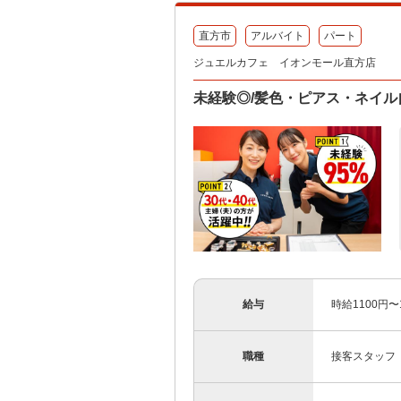
直方市
アルバイト
パート
ジュエルカフェ イオンモール直方店
未経験◎/髪色・ピアス・ネイル自
給与
時給1100円
職種
接客スタッフ