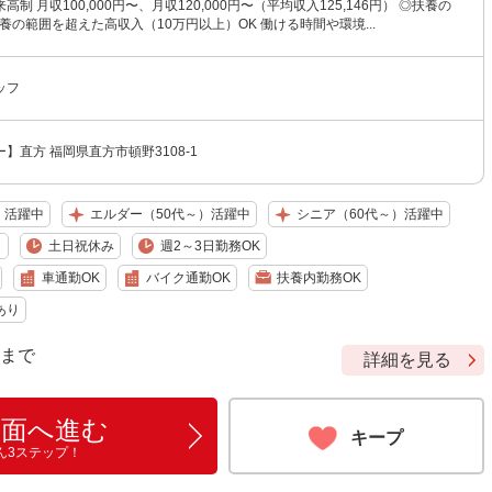
制 月収100,000円〜、月収120,000円〜（平均収入125,146円） ◎扶養の
養の範囲を超えた高収入（10万円以上）OK 働ける時間や環境...
ッフ
】直方 福岡県直方市頓野3108-1
）活躍中
エルダー（50代～）活躍中
シニア（60代～）活躍中
り
土日祝休み
週2～3日勤務OK
車通勤OK
バイク通勤OK
扶養内勤務OK
あり
9 まで
詳細を見る
画面へ進む
キープ
ん3ステップ！