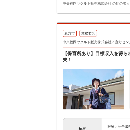
中央福岡ヤクルト販売株式会社 の他の求人
直方市
業務委託
中央福岡ヤクルト販売株式会社／直方セン
【保育所あり】目標収入を得ら
夫！
報酬／完全出来
給与