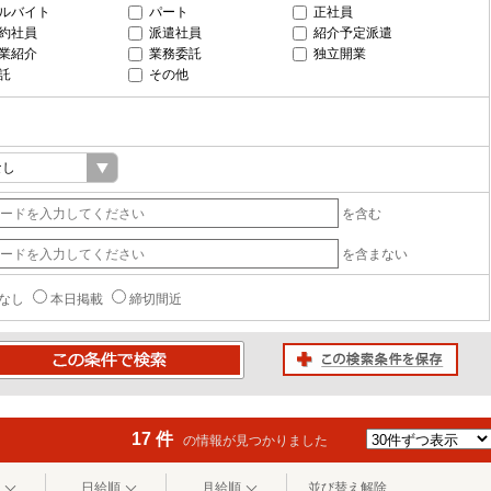
ルバイト
パート
正社員
約社員
派遣社員
紹介予定派遣
業紹介
業務委託
独立開業
託
その他
を含む
を含まない
なし
本日掲載
締切間近
この検索条件を保存
条件で検索
17 件
の情報が見つかりました
日給順
月給順
並び替え解除