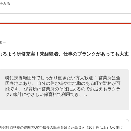
をみる
ター
れるよう研修充実！未経験者、仕事のブランクがあっても大丈
特に扶養範囲外でしっかり働きたい方大歓迎！ 営業所は全
国各地にあり、 自分の住む街や土地勘のある町で勤務が可
能です。 保育所は営業所のそばにあるのでお迎えもラクラ
ク♪ 家計にやさしい保育料で利用でき、...
高制 ◎扶養の範囲内OK◎扶養の範囲を超えた高収入（10万円以上）OK 働け