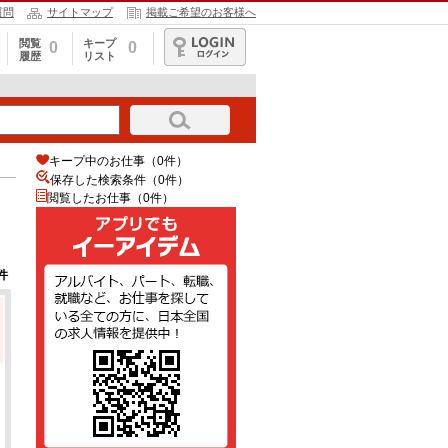
質問
サイトマップ
掲載ご希望のお客様へ
閲覧
キープ
0
0
履歴
リスト
ログイン
キープ中のお仕事（0件）
保存した検索条件（
0
件）
閲覧したお仕事（0件）
件