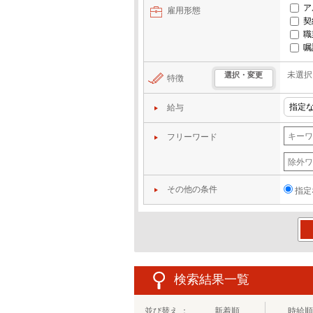
ア
雇用形態
契
職
嘱
未選択
選択・変更
特徴
給与
フリーワード
その他の条件
指定
この
検索結果一覧
並び替え ：
新着順
時給順