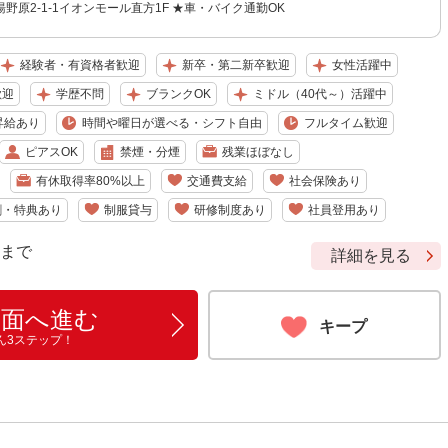
野原2-1-1イオンモール直方1F ★車・バイク通勤OK
経験者・有資格者歓迎
新卒・第二新卒歓迎
女性活躍中
歓迎
学歴不問
ブランクOK
ミドル（40代～）活躍中
昇給あり
時間や曜日が選べる・シフト自由
フルタイム歓迎
ピアスOK
禁煙・分煙
残業ほぼなし
有休取得率80%以上
交通費支給
社会保険あり
割・特典あり
制服貸与
研修制度あり
社員登用あり
9 まで
詳細を見る
画面へ進む
キープ
ん3ステップ！