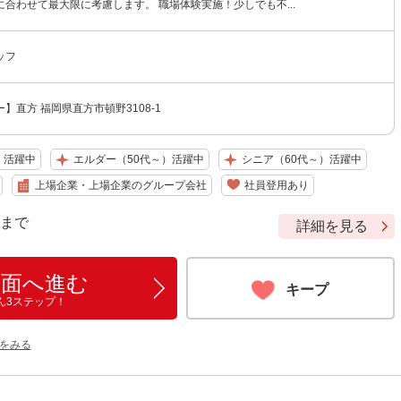
合わせて最大限に考慮します。 職場体験実施！少しでも不...
ッフ
】直方 福岡県直方市頓野3108-1
）活躍中
エルダー（50代～）活躍中
シニア（60代～）活躍中
上場企業・上場企業のグループ会社
社員登用あり
9 まで
詳細を見る
画面へ進む
キープ
ん3ステップ！
をみる