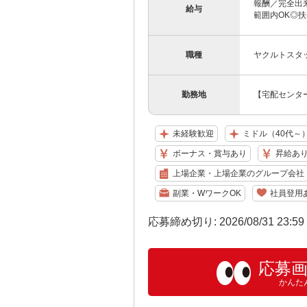
報酬／完全出来高
給与
範囲内OK◎扶
職種
ヤクルトスタ
勤務地
【宅配センター
未経験歓迎
ミドル（40代～
ボーナス・賞与あり
昇給あ
上場企業・上場企業のグループ会社
副業・WワークOK
社員登用
応募締め切り: 2026/08/31 23:5
応募
かんた