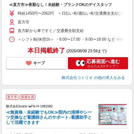
自
≪直方市≫夜勤なし！未経験・ブランクOKのデイスタッフ
役
時給1450円〜2062円 ＜日払い有/週払い有/交通費全支給(ガソリ
直方市
直方駅から車ですぐ／交通費全額支給
＜シフト制/休憩1h＞ ・8:00〜17:00 ・9:00〜18:00 など ※残業
本日掲載終了
(2026/08/09 23:59まで)
応募画面へ進む
キープ
かんたん3ステップ！
株式会社コトリオ
の他の求人をみる
直方市
派遣社員
株式会社kotrio /●FK-H-1981582
女
≪無資格・未経験でもOK≫院内の清掃やシー
ド
ツ交換など看護師さんのサポート♪看護助手と
活
して活躍できます
ル
自