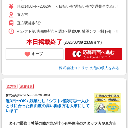
役
時給1450円〜2062円 ＜日払い有/週払い有/交通費全支給(ガソリ
直方市
直方駅徒歩5分
≪シフト制/実働8時間≫ 週3〜勤務OK 希望シフト制 [例] ・8:00〜17:0
本日掲載終了
(2026/08/09 23:59まで)
応募画面へ進む
キープ
かんたん3ステップ！
株式会社コトリオ
の他の求人をみる
直方市
派遣社員
株式会社kotrio /●FK-H-2051061
女
週3日〜OK / 残業なし / シフト相談可◎一人ひ
ド
とりに合った自由度の高い働き方を大事にして
活
います
ル
自
タイパ最強！希望の働き方が叶う有料住宅のスタッフ★＠直方市