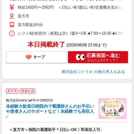
役
時給1450円〜2062円 ＜日払い有/週払い有/交通費全支給(ガソリ
直方市
直方駅徒歩5分
シフト制/休憩1h（夜勤は2h）/週3〜OK ■7:00〜16:00 ■9:00〜1
本日掲載終了
(2026/08/09 23:59まで)
応募画面へ進む
キープ
かんたん3ステップ！
株式会社コトリオ
の他の求人をみる
直方市
派遣社員
◎
株式会社kotrio /●FK-H-2093219
女
未経験大歓迎◎病院内で看護師さんのお手伝い
ド
や患者さんのサポートなど！未経験でも高収入
活
♪
ル
自
＜直方市＞病院の看護助手＊日払いOK！即高収入可♪