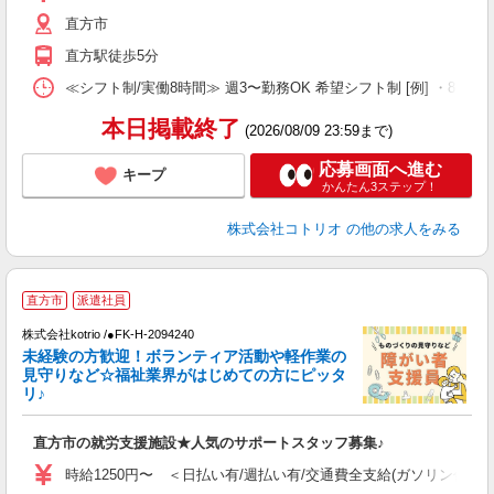
直方市
直方駅徒歩5分
≪シフト制/実働8時間≫ 週3〜勤務OK 希望シフト制 [例] ・8:00〜17:0
本日掲載終了
(2026/08/09 23:59まで)
応募画面へ進む
キープ
かんたん3ステップ！
株式会社コトリオ
の他の求人をみる
日
直方市
派遣社員
株式会社kotrio /●FK-H-2094240
女
未経験の方歓迎！ボランティア活動や軽作業の
ド
見守りなど☆福祉業界がはじめての方にピッタ
活
リ♪
ル
自
直方市の就労支援施設★人気のサポートスタッフ募集♪
役
時給1250円〜 ＜日払い有/週払い有/交通費全支給(ガソリン代含む