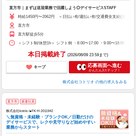
自
直方市｜まずは送迎業務で活躍しよう◎デイサービスSTAFF
役
時給1450円〜2062円 ＜日払い有/週払い有/交通費全支給(ガソリ
直方市
直方駅徒歩5分
＜シフト制/休憩1h＞ シフト例 ・8:00〜17:00 ・9:00〜18:00 
本日掲載終了
(2026/08/09 23:59まで)
応募画面へ進む
キープ
かんたん3ステップ！
株式会社コトリオ
の他の求人をみる
直方市
派遣社員
株式会社kotrio /●FK-H-2011942
女
＼無資格・未経験・ブランクOK／日勤だけの
ド
デイサービスで、レクや見守りなど始めやすい
活
業務からスタート
ル