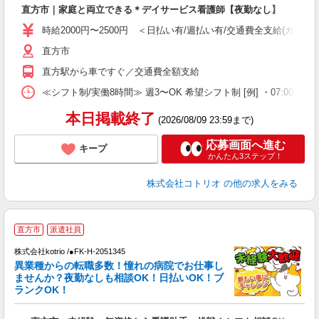
自
直方市｜家庭と両立できる＊デイサービス看護師【夜勤なし】
役
時給2000円〜2500円 ＜日払い有/週払い有/交通費全支給(ガソリ
直方市
直方駅から車ですぐ／交通費全額支給
≪シフト制/実働8時間≫ 週3〜OK 希望シフト制 [例] ・07:00 〜 16:00
本日掲載終了
(2026/08/09 23:59まで)
応募画面へ進む
キープ
かんたん3ステップ！
株式会社コトリオ
の他の求人をみる
2
直方市
派遣社員
株式会社kotrio /●FK-H-2051345
女
異業種からの転職多数！憧れの病院でお仕事し
ド
ませんか？夜勤なしも相談OK！日払いOK！ブ
活
ランクOK！
ル
自