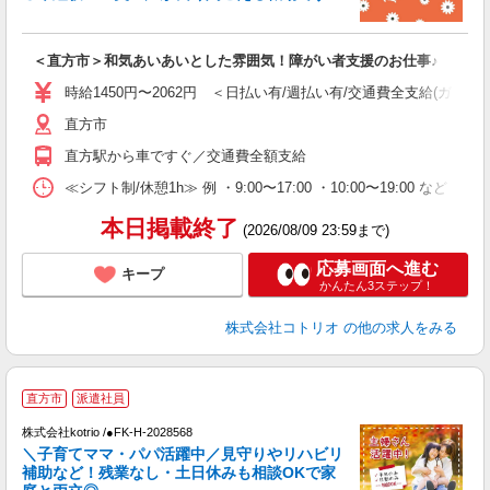
活
ル
自
＜直方市＞和気あいあいとした雰囲気！障がい者支援のお仕事♪
役
時給1450円〜2062円 ＜日払い有/週払い有/交通費全支給(ガソリ
直方市
直方駅から車ですぐ／交通費全額支給
≪シフト制/休憩1h≫ 例 ・9:00〜17:00 ・10:00〜19:00 など 
本日掲載終了
(2026/08/09 23:59まで)
応募画面へ進む
キープ
かんたん3ステップ！
株式会社コトリオ
の他の求人をみる
直方市
派遣社員
株式会社kotrio /●FK-H-2028568
女
＼子育てママ・パパ活躍中／見守りやリハビリ
ド
補助など！残業なし・土日休みも相談OKで家
活