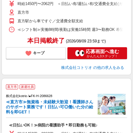
役
時給1450円〜2062円 ＜日払い有/週払い有/交通費全支給(ガソリ
直方市
直方駅から車ですぐ／交通費全額支給
≪シフト制≫実働8時間/夜勤は実働15時間 週3〜勤務OK 希望シフト制 [例]
本日掲載終了
(2026/08/09 23:59まで)
応募画面へ進む
キープ
かんたん3ステップ！
株式会社コトリオ
の他の求人をみる
直方市
派遣社員
株式会社kotrio /●FK-H-2086628
≪直方市≫無資格・未経験大歓迎！看護師さん
女
のサポート業務です！日払い可◎働いた分の給
ド
料を即GET！
活
ル
≪日払いOK！≫病院の看護助手＊即日勤務も可能♪
自