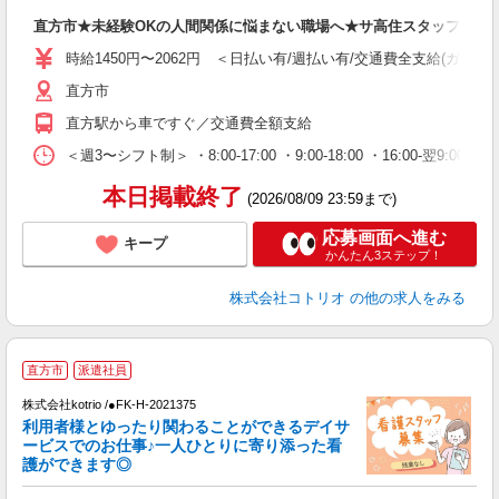
自
直方市★未経験OKの人間関係に悩まない職場へ★サ高住スタッフ
役
時給1450円〜2062円 ＜日払い有/週払い有/交通費全支給(ガソリ
直方市
直方駅から車ですぐ／交通費全額支給
＜週3〜シフト制＞ ・8:00-17:00 ・9:00-18:00 ・16:00-
本日掲載終了
(2026/08/09 23:59まで)
応募画面へ進む
キープ
かんたん3ステップ！
株式会社コトリオ
の他の求人をみる
応
直方市
派遣社員
株式会社kotrio /●FK-H-2021375
女
利用者様とゆったり関わることができるデイサ
ド
ービスでのお仕事♪一人ひとりに寄り添った看
活
護ができます◎
ル