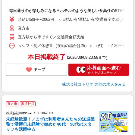
ル
自
毎日通うのが楽しみになる＊ホテルのような美しいサ高住のSTAFF
役
時給1450円〜2062円 ＜日払い有/週払い有/交通費全支給(ガソリ
直方市
直方駅から車ですぐ／交通費全額支給
＜シフト制／休憩1h（夜勤の場合は2h）＞ （例） ・7:30〜16:30 ・
本日掲載終了
(2026/08/09 23:59まで)
応募画面へ進む
キープ
かんたん3ステップ！
株式会社コトリオ
の他の求人をみる
直方市
派遣社員
株式会社kotrio /●FK-H-2067903
女
未経験歓迎！／まずは利用者さんたちの送迎業
ド
務で活躍◎未経験で始めた40代・50代のスタ
活
ッフも活躍中☆
ル