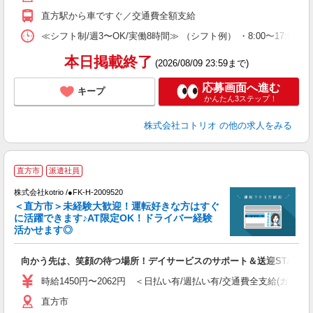
直方駅から車ですぐ／交通費全額支給
≪シフト制/週3〜OK/実働8時間≫ （シフト例） ・8:00〜17:00
本日掲載終了
(2026/08/09 23:59まで)
応募画面へ進む
キープ
かんたん3ステップ！
株式会社コトリオ
の他の求人をみる
直方市
派遣社員
K
株式会社kotrio /●FK-H-2009520
女
＜直方市＞未経験大歓迎！運転好きな方はすぐ
ド
に活躍できます♪AT限定OK！ドライバー経験
活
活かせます◎
ル
自
向かう先は、笑顔の待つ場所！デイサービスのサポート＆送迎STAFF
役
時給1450円〜2062円 ＜日払い有/週払い有/交通費全支給(ガソリ
直方市