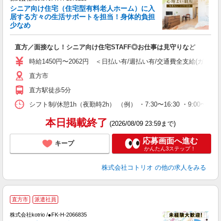
女
シニア向け住宅（住宅型有料老人ホーム）に入
ド
居する方々の生活サポートを担当！身体的負担
活
少なめ
ル
自
直方／面接なし！シニア向け住宅STAFF◎お仕事は見守りなど
役
時給1450円〜2062円 ＜日払い有/週払い有/交通費全支給(ガソリ
直方市
直方駅徒歩5分
シフト制/休憩1h（夜勤時2h） （例） ・7:30〜16:30 ・9:00〜18:
本日掲載終了
(2026/08/09 23:59まで)
応募画面へ進む
キープ
かんたん3ステップ！
株式会社コトリオ
の他の求人をみる
直方市
派遣社員
0
株式会社kotrio /●FK-H-2066835