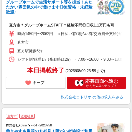
女
グループホームで生活サポート等を担当！あた
ド
たかい雰囲気の中で働けます◎無資格・未経験
活
歓迎♪
ル
自
直方市＊グループホームSTAFF＊経験不問◎日収1.1万円も可
役
時給1450円〜2062円 ＜日払い有/週払い有/交通費全支給(ガソリ
直方市
直方駅徒歩5分
シフト制/休憩1h（夜勤時は2h） ・7:00〜16:00 ・9:00〜18:00 
本日掲載終了
(2026/08/09 23:59まで)
応募画面へ進む
キープ
かんたん3ステップ！
株式会社コトリオ
の他の求人をみる
直方市
派遣社員
株式会社kotrio /●FK-H-2028758
女
働きやすさ重視の方必見！障がい者施設で利用