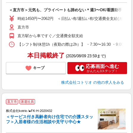
ル
自
＜直方市＞元気も、プライベートも諦めない＊週3〜OK/看護助手
役
時給1450円〜2062円 ＜日払い有/週払い有/交通費全支給(ガソリ
直方市
直方駅から車ですぐ／交通費全額支給
【シフト制/休憩1h（夜勤の際は2h）】 ・7:30〜16:30 ・9:00〜1
本日掲載終了
(2026/08/09 23:59まで)
応募画面へ進む
キープ
かんたん3ステップ！
株式会社コトリオ
の他の求人をみる
【
直方市
派遣社員
株式会社kotrio /●FK-H-2020432
女
＜サービス付き高齢者向け住宅での介護スタッ
ド
フ＞入居者様の生活相談や見守り中心★
活
ル