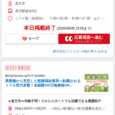
直方市
直方駅徒歩5分
シフト制（休憩1h） ・7:30〜16:30 ・8:30〜17:30 など ※残
本日掲載終了
(2026/08/09 23:59まで)
応募画面へ進む
キープ
かんたん3ステップ！
株式会社コトリオ
の他の求人をみる
直方市
派遣社員
募
株式会社kotrio /●FK-H-2020663
女
異業種から安定した医療福祉業界へ転職される
ド
ミドル世代多数！未経験OK◎無資格OK♪
活
ル
自
≪直方市≫年齢不問！０からスタートでも活躍できる看護助手♪
役
時給1450円〜2062円 ＜日払い有/週払い有/交通費全支給(ガソリ