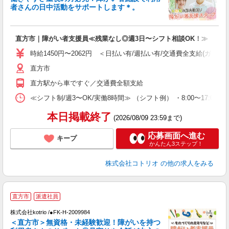
ド
者さんの日中活動をサポートします＊。
活
ル
自
直方市｜障がい者支援員≪残業なし◎週3日〜シフト相談OK！≫
役
時給1450円〜2062円 ＜日払い有/週払い有/交通費全支給(ガソリ
直方市
直方駅から車ですぐ／交通費全額支給
≪シフト制/週3〜OK/実働8時間≫ （シフト例） ・8:00〜17:00 ・
本日掲載終了
(2026/08/09 23:59まで)
応募画面へ進む
キープ
かんたん3ステップ！
株式会社コトリオ
の他の求人をみる
応
直方市
派遣社員
代
株式会社kotrio /●FK-H-2009984
女
＜直方市＞無資格・未経験歓迎！障がいを持つ
ド