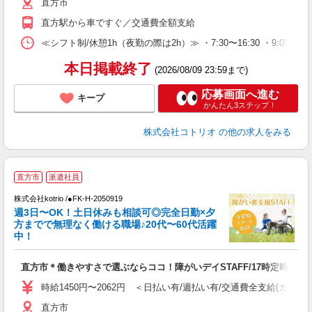
直方市
直方駅から車ですぐ／交通費全額支給
≪シフト制/休憩1h（夜勤の際は2h）≫ ・7:30〜16:30 ・9:00〜18
本日掲載終了
(2026/08/09 23:59まで)
応募画面へ進む
キープ
かんたん3ステップ！
株式会社コトリオ
の他の求人をみる
直方市
派遣社員
は
株式会社kotrio /●FK-H-2050919
女
週3日〜OK！土日休みも相談可◎完全日勤×夕
ド
方までで無理なく働ける職場♪20代〜60代活躍
活
中！
ル
自
直方市＊働きやすさで選ぶならココ！障がいデイSTAFF/17時定時
役
時給1450円〜2062円 ＜日払い有/週払い有/交通費全支給(ガソリ
直方市