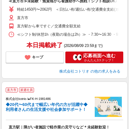
≪直方市≫未経験・無資格から看護助手へ挑戦！シフト相談OK♪
役
時給1450円〜2062円 ＜日払い有/週払い有/交通費全支給(ガソリ
直方市
直方駅から車ですぐ／交通費全額支給
≪シフト制/休憩1h（夜勤の場合は2h）≫ ・7:30〜16:30 ・9:0
本日掲載終了
(2026/08/09 23:59まで)
応募画面へ進む
キープ
かんたん3ステップ！
株式会社コトリオ
の他の求人をみる
直方市
派遣社員
株式会社kotrio /●FK-H-1981486
女
◆20代〜60代まで幅広い年代の方が活躍中◆
ド
利用者さんの生活支援や社会参加サポート！
活
ル
自
直方駅｜障がい者施設で軽作業の見守りなど＊未経験歓迎！