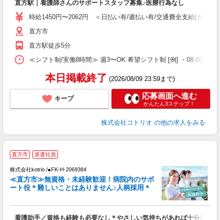
直方駅｜看護師さんのサポートスタッフ募集♪医療行為なし
役
時給1450円〜2062円 ＜日払い有/週払い有/交通費全支給(ガソリ
直方市
直方駅徒歩5分
≪シフト制/実働8時間≫ 週3〜OK 希望シフト制 [例] ・08:00 〜 17:0
本日掲載終了
(2026/08/09 23:59まで)
応募画面へ進む
キープ
かんたん3ステップ！
株式会社コトリオ
の他の求人をみる
2
直方市
派遣社員
株式会社kotrio /●FK-H-2069384
女
≪直方市≫無資格・未経験歓迎！病院内のサポ
ド
ート役＊難しいことはありません♪人柄採用＊
活
ル
自
看護助手／資格も経験も必要なし＊やさしい気持ちがあれば十分◎