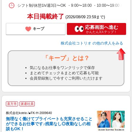
シフト制/休憩1h/週3日〜OK ・9:00〜18:00 ・10:00〜19:00 な
本日掲載終了
(2026/08/09 23:59まで)
応募画面へ進む
キープ
かんたん3ステップ！
株式会社コトリオ
の他の求人をみる
「キープ」とは？
気になるお仕事をワンクリックで保存
まとめてチェック＆まとめて応募も可能
会員登録無しで今すぐご利用いただけます
直方市
派遣社員
日
株式会社kotrio /●FK-H-2009640
女
無理なく働けてプライベートも充実させること
ド
ができるお仕事です♪残業なし◎夜勤なしの相
活
談もOK！