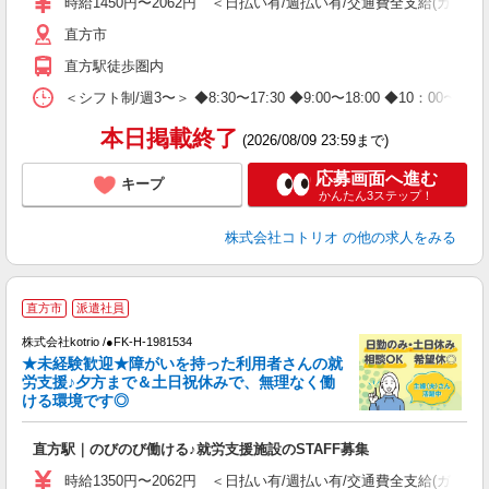
時給1450円〜2062円 ＜日払い有/週払い有/交通費全支給(ガソリ
役
直方市
直方駅徒歩圏内
＜シフト制/週3〜＞ ◆8:30〜17:30 ◆9:00〜18:00 ◆10：00
本日掲載終了
(2026/08/09 23:59まで)
応募画面へ進む
キープ
かんたん3ステップ！
株式会社コトリオ
の他の求人をみる
直方市
派遣社員
し
株式会社kotrio /●FK-H-1981534
女
★未経験歓迎★障がいを持った利用者さんの就
ド
労支援♪夕方まで＆土日祝休みで、無理なく働
活
ける環境です◎
ル
自
直方駅｜のびのび働ける♪就労支援施設のSTAFF募集
役
時給1350円〜2062円 ＜日払い有/週払い有/交通費全支給(ガソリ