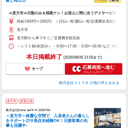
庭と両立◎
ル
自
≪直方市≫日勤のみ＆残業ナシ！お迎えに間に合うデイサービス
役
時給1450円〜2062円 ＜日払い有/週払い有/交通費全支給(ガソリ
直方市
直方駅から車ですぐ／交通費全額支給
＜シフト制/休憩1h＞ ・8:00〜17:00 ・9:00〜18:00 など ※残業
本日掲載終了
(2026/08/09 23:59まで)
応募画面へ進む
キープ
かんたん3ステップ！
株式会社コトリオ
の他の求人をみる
2
直方市
派遣社員
株式会社kotrio /●FK-H-2009760
女
＜直方市＞綺麗な空間で、入居者さんの暮らし
ド
をサポート◎サ高住未経験OK！元接客業の先
活
輩も活躍中♪