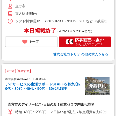
直方市
直方駅徒歩5分
シフト制/休憩1h ・7:30〜16:30 ・9:00〜18:00 など ※残業なし 
本日掲載終了
(2026/08/09 23:59まで)
応募画面へ進む
キープ
かんたん3ステップ！
株式会社コトリオ
の他の求人をみる
直方市
派遣社員
株式会社kotrio /●FK-H-2068554
デイサービスの生活サポートSTAFFを募集◎2
女
0代・30代・40代・50代・60代活躍中
ド
活
ル
直方市のデイサービス♪日勤のみ！残業ゼロで趣味も満喫
自
時給1450円〜2062円 ＜日払い有/週払い有/交通費全支給(ガソリ
役