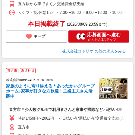
直方駅から車ですぐ／交通費全額支給
＜シフト制/休憩1h＞ ・7:30〜16:30 ・9:00〜18:00 ・10:00〜1
本日掲載終了
(2026/08/09 23:59まで)
応募画面へ進む
キープ
かんたん3ステップ！
株式会社コトリオ
の他の求人をみる
2
直方市
派遣社員
株式会社kotrio /●FK-H-2010155
女
家族のように寄り添える＊あったかいグループ
ド
ホーム♪家事が好きな方歓迎！主婦主夫さん活
活
躍中
ル
自
直方市＊少人数グルホで利用者さんと家事や掃除など♪日払いOK
役
時給1450円〜2062円 ＜日払い有/週払い有/交通費全支給(ガソリ
直方市