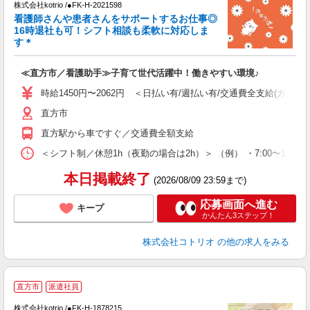
株式会社kotrio /●FK-H-2021598
女
看護師さんや患者さんをサポートするお仕事◎
ド
16時退社も可！シフト相談も柔軟に対応しま
活
す＊
ル
自
≪直方市／看護助手≫子育て世代活躍中！働きやすい環境♪
役
時給1450円〜2062円 ＜日払い有/週払い有/交通費全支給(ガソリ
直方市
直方駅から車ですぐ／交通費全額支給
＜シフト制／休憩1h（夜勤の場合は2h）＞ （例） ・7:00〜16:00 ・
本日掲載終了
(2026/08/09 23:59まで)
応募画面へ進む
キープ
かんたん3ステップ！
株式会社コトリオ
の他の求人をみる
直方市
派遣社員
ん
株式会社kotrio /●FK-H-1878215