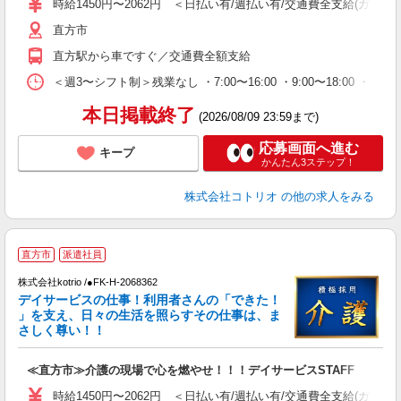
時給1450円〜2062円 ＜日払い有/週払い有/交通費全支給(ガソリ
直方市
直方駅から車ですぐ／交通費全額支給
＜週3〜シフト制＞残業なし ・7:00〜16:00 ・9:00〜18:00 ・
本日掲載終了
(2026/08/09 23:59まで)
応募画面へ進む
キープ
かんたん3ステップ！
株式会社コトリオ
の他の求人をみる
2
直方市
派遣社員
株式会社kotrio /●FK-H-2068362
女
デイサービスの仕事！利用者さんの「できた！
ド
」を支え、日々の生活を照らすその仕事は、ま
活
さしく尊い！！
ル
自
≪直方市≫介護の現場で心を燃やせ！！！デイサービスSTAFF
役
時給1450円〜2062円 ＜日払い有/週払い有/交通費全支給(ガソリ