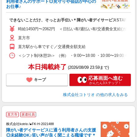
利用者さんのサポート◎見守りや会話が中心の
活
お仕事♪
ル
自
できないことだけ、そっとお手伝い＊障がい者デイサービスSTAFF
役
時給1450円〜2062円 ＜日払い有/週払い有/交通費全支給(ガソリ
直方市
直方駅から車ですぐ／交通費全額支給
＜シフト制/休憩1h＞ （例） ・9:00〜18:00 ・10:00〜19:00 な
本日掲載終了
(2026/08/09 23:59まで)
応募画面へ進む
キープ
かんたん3ステップ！
株式会社コトリオ
の他の求人をみる
直方市
派遣社員
ト
株式会社kotrio /●FK-H-2021488
女
障がい者デイサービスに通う利用者さんの支援
ド
◎未経験OK♪笑い声が良く聞こえる職場です＊