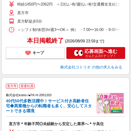
役
時給1450円〜2062円 ＜日払い有/週払い有/交通費全支給(ガソリ
直方市
直方駅徒歩5分
＜シフト制/休憩1h/週3〜OK＞ 例） ・7:00〜16:00 ・9:00〜18:0
本日掲載終了
(2026/08/09 23:59まで)
応募画面へ進む
キープ
かんたん3ステップ！
株式会社コトリオ
の他の求人をみる
直方市
派遣社員
株式会社kotrio /●FK-H-2051203
女
40代50代多数活躍中！サービス付き高齢者住
ド
宅◆異業種からの転職者も多く、安心してスタ
活
ートできる環境
ル
自
直方市＊年齢不問◎未経験から安定した業界へ＊サ高住
役