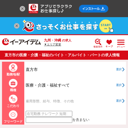
九州・沖縄
の求人
▼エリア変更
直方市の医療・介護・福祉のバイト・アルバイト・パートの求人情報
一覧
直方市
選択
勤務地/駅
医療・介護・福祉すべて
選択
職種
雇用形態、給与、特徴、その他
選択
こだわり
を含まない
フリーワード