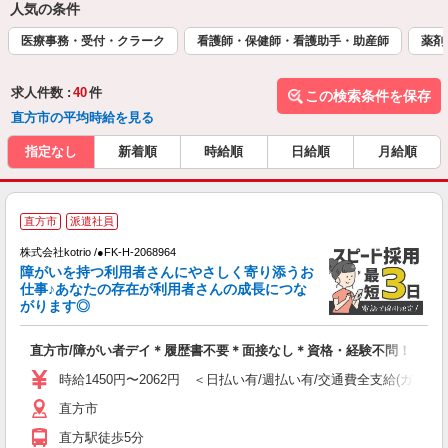
人気の条件
医療事務・受付・クラーク
看護師・保健師・看護助手・助産師
薬剤
求人件数 :
40
件
この検索条件を保存
直方市の平均時給を見る
指定なし
新着順
時給順
日給順
月給順
直方市
派遣社員
ヶ
株式会社kotrio /●FK-H-2068964
女
障がいを持つ利用者さんにやさしく寄り添うお
ド
仕事♪あなたの存在が利用者さんの成長につな
活
がります◎
ル
自
直方市/障がい者デイ＊履歴書不要＊面接なし＊資格・経験不問！
役
時給1450円〜2062円 ＜日払い有/週払い有/交通費全支給(ガソリ
直方市
直方駅徒歩5分