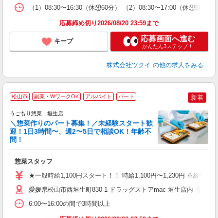
な
（1）08:30〜16:30（休憩60分） （2）08:30〜17:00（休憩
髪
応募締め切り2026/08/20 23:59まで
応募画面へ進む
キープ
かんたん3ステップ！
株式会社ツクイ
の他の求人をみる
松山市
副業・WワークOK
アルバイト
パート
新着
うごもり惣菜 垣生店
＼惣菜作りのパート募集！／未経験スタート歓
迎！1日3時間〜、週2〜5日で相談OK！年齢不
1
問！
フ
未
惣菜スタッフ
～
時
★一般時給1,100円スタート！！ 時給1,100円〜1,230円 ※
昼
貸
愛媛県松山市西垣生町830-1 ドラッグストアmac 垣生店内 うご
6:00〜16:00の間で3時間以上