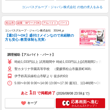
コンパスグループ・ジャパン株式会社
の他の求人をみる
松山市
副業・WワークOK
アルバイト
パート
コンパスグループ・ジャパン株式会社 33144_p
く
【週3日〜OK】盛付けメインなので未経験の
方も安心♪教育体制も充実♪
大
調理補助【アルバイト・パート】
入
歓
時給1,033円以上 試用期間中 時給1,033円以上(試用期間2ヶ月
～
聖カタリナ学園高等学校 （愛媛県松山市藤原町468）
用
K
伊予鉄高浜線松山市駅より 徒歩約6分
イ
か
5:00〜9:00 9:00〜14:00 13:00〜17:30 週3日、1日4時間〜O
1
あと
日
で掲載終了
(2026/08/08 23:59まで)
応募画面へ進む
キープ
かんたん3ステップ！