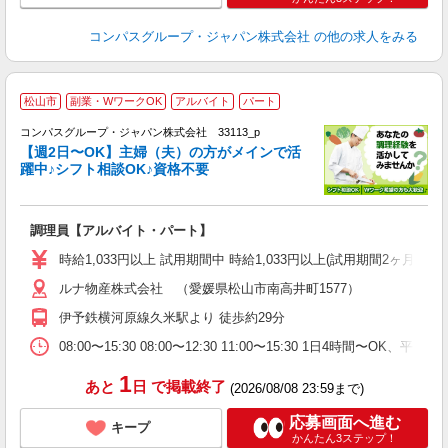
コンパスグループ・ジャパン株式会社
の他の求人をみる
松山市
副業・WワークOK
アルバイト
パート
コンパスグループ・ジャパン株式会社 33113_p
く
【週2日〜OK】主婦（夫）の方がメインで活
躍中♪シフト相談OK♪資格不要
大
調理員【アルバイト・パート】
入
歓
時給1,033円以上 試用期間中 時給1,033円以上(試用期間2ヶ月
～
ルナ物産株式会社 （愛媛県松山市南高井町1577）
用
退
伊予鉄横河原線久米駅より 徒歩約29分
ク
08:00〜15:30 08:00〜12:30 11:00〜15:30 1日4時間〜
1
あと
日
で掲載終了
(2026/08/08 23:59まで)
応募画面へ進む
キープ
かんたん3ステップ！