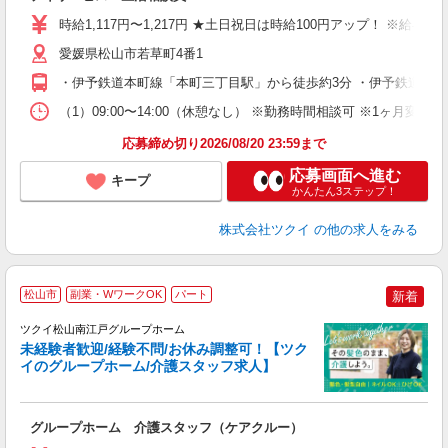
り
時給1,117円〜1,217円 ★土日祝日は時給100円アップ！ ※給
リ
ー
愛媛県松山市若草町4番1
O
・伊予鉄道本町線「本町三丁目駅」から徒歩約3分 ・伊予鉄道高浜
な
（1）09:00〜14:00（休憩なし） ※勤務時間相談可 ※1ヶ月
髪
応募締め切り2026/08/20 23:59まで
応募画面へ進む
キープ
かんたん3ステップ！
株式会社ツクイ
の他の求人をみる
松山市
副業・WワークOK
パート
新着
ツクイ松山南江戸グループホーム
未経験者歓迎/経験不問/お休み調整可！【ツク
イのグループホーム/介護スタッフ求人】
各
グループホーム 介護スタッフ（ケアクルー）
入
り