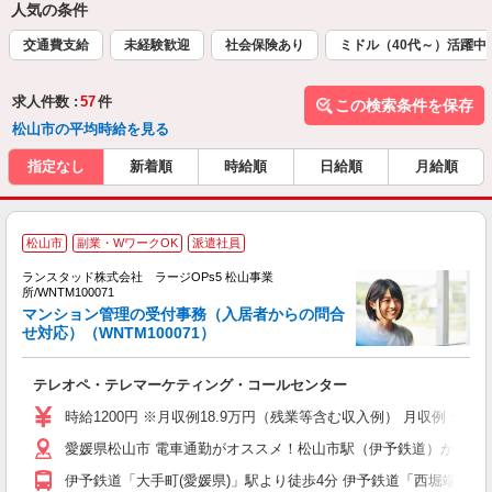
人気の条件
交通費支給
未経験歓迎
社会保険あり
ミドル（40代～）活躍中
求人件数 :
57
件
この検索条件を保存
松山市の平均時給を見る
指定なし
新着順
時給順
日給順
月給順
松山市
副業・WワークOK
派遣社員
ランスタッド株式会社 ラージOPs5 松山事業
所/WNTM100071
マンション管理の受付事務（入居者からの問合
せ対応）（WNTM100071）
い
テレオペ・テレマーケティング・コールセンター
未
自
時給1200円 ※月収例18.9万円（残業等含む収入例） 月収例：18
愛媛県松山市 電車通勤がオススメ！松山市駅（伊予鉄道）から徒歩
伊予鉄道「大手町(愛媛県)」駅より徒歩4分 伊予鉄道「西堀端」駅よ