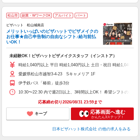
松山市
副業・WワークOK
アルバイト
パート
ピザハット 松山城南店
メリットいっぱいのピザハットでピザメイクの
お仕事★自己申告制の自由なシフト♪給与前払
いOK！
う
だ
未経験OK！ピザハットピザメイクスタッフ（インストア）
友
躍
時給1,040円以上 平日 時給1,040円以上 土日・祝日 時給1,040円以
（
愛媛県松山市越智3-4-23 Sキャメリア 1F
中
ル
伊予鉄バス「椿前」徒歩3分
険
K
10:30〜22:30 内で週2日以上、3時間以上OK！ 希望シフト
応募締め切り2026/08/31 23:59まで
応募画面へ進む
キープ
かんたん3ステップ！
日本ピザハット株式会社
の他の求人をみる