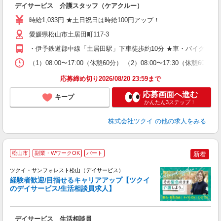
デイサービス 介護スタッフ（ケアクルー）
入
り
時給1,033円 ★土日祝日は時給100円アップ！
リ
ー
愛媛県松山市土居田町117-3
O
・伊予鉄道郡中線「土居田駅」下車徒歩約10分 ★車・バイク・自
な
（1）08:00〜17:00（休憩60分） （2）08:00〜17:3
髪
応募締め切り2026/08/20 23:59まで
応募画面へ進む
キープ
かんたん3ステップ！
株式会社ツクイ
の他の求人をみる
松山市
副業・WワークOK
パート
新着
ツクイ・サンフォレスト松山（デイサービス）
経験者歓迎/目指せるキャリアアップ【ツクイ
のデイサービス/生活相談員求人】
各
デイサービス 生活相談員
入