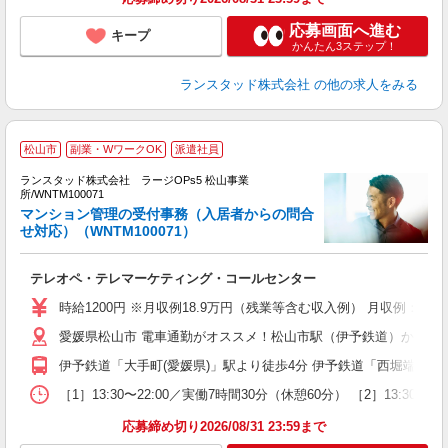
応募画面へ進む
キープ
かんたん3ステップ！
ランスタッド株式会社
の他の求人をみる
松山市
副業・WワークOK
派遣社員
ランスタッド株式会社 ラージOPs5 松山事業
所/WNTM100071
マンション管理の受付事務（入居者からの問合
せ対応）（WNTM100071）
い
テレオペ・テレマーケティング・コールセンター
未
自
時給1200円 ※月収例18.9万円（残業等含む収入例） 月収例：18
愛媛県松山市 電車通勤がオススメ！松山市駅（伊予鉄道）から徒歩
伊予鉄道「大手町(愛媛県)」駅より徒歩4分 伊予鉄道「西堀端」駅よ
［1］13:30〜22:00／実働7時間30分（休憩60分） ［2］13:
応募締め切り2026/08/31 23:59まで