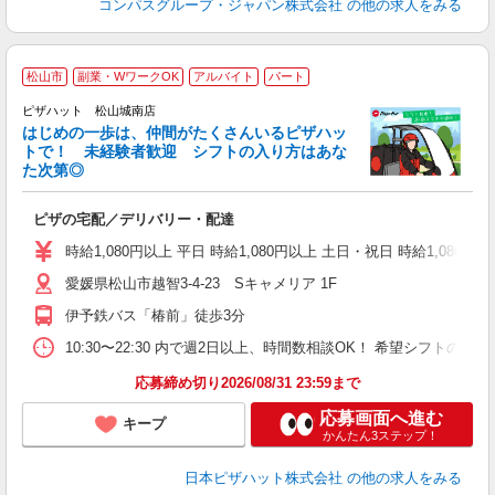
コンパスグループ・ジャパン株式会社
の他の求人をみる
松山市
副業・WワークOK
アルバイト
パート
♪
ピザハット 松山城南店
はじめの一歩は、仲間がたくさんいるピザハッ
トで！ 未経験者歓迎 シフトの入り方はあな
れ
た次第◎
友
躍
ピザの宅配／デリバリー・配達
（
中
時給1,080円以上 平日 時給1,080円以上 土日・祝日 時給1,080円以
ル
愛媛県松山市越智3-4-23 Sキャメリア 1F
険
日
伊予鉄バス「椿前」徒歩3分
10:30〜22:30 内で週2日以上、時間数相談OK！ 希望シフト
応募締め切り2026/08/31 23:59まで
応募画面へ進む
キープ
かんたん3ステップ！
日本ピザハット株式会社
の他の求人をみる