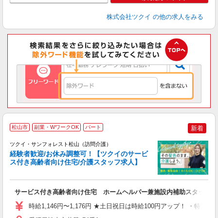
株式会社ツクイ
の他の求人をみる
松山市
副業・WワークOK
パート
新着
ツクイ・サンフォレスト松山（訪問介護）
経験者歓迎/お休み調整可！【ツクイのサービ
ス付き高齢者向け住宅/介護スタッフ求人】
各
サービス付き高齢者向け住宅 ホームヘルパー兼施設内補助スタッフ
入
り
時給1,146円〜1,176円 ★土日祝日は時給100円アップ！ ・特定
リ