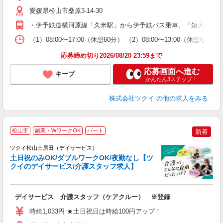
リ
ー
愛媛県松山市桑原3-14-30
O
・伊予鉄道横河原線「久米駅」から伊予鉄バス乗車、「短大前」下
な
（1）08:00〜17:00（休憩60分） （2）08:00〜13:00（
髪
応募締め切り2026/08/20 23:59まで
応募画面へ進む
キープ
かんたん3ステップ！
株式会社ツクイ
の他の求人をみる
松山市
副業・WワークOK
パート
新着
ツクイ松山土居田（デイサービス）
土日祝のみOK/ダブルワークOK/夜勤なし【ツ
クイのデイサービス/介護スタッフ求人】
各
デイサービス 介護スタッフ（ケアクルー） ※登録
入
り
時給1,033円 ★土日祝日は時給100円アップ！
リ