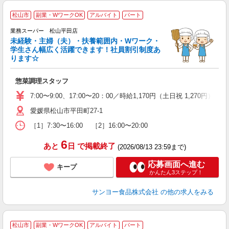
松山市
副業・WワークOK
アルバイト
パート
業務スーパー 松山平田店
未経験・主婦（夫）・扶養範囲内・Wワーク・
学生さん幅広く活躍できます！社員割引制度あ
ります☆
イ
未
惣菜調理スタッフ
週
K
7:00〜9:00、17:00〜20：00／時給1,170円（土日祝 1,270円） 9:
特
愛媛県松山市平田町27-1
［1］7:30〜16:00 ［2］16:00〜20:00
6
あと
日
で掲載終了
(2026/08/13 23:59まで)
応募画面へ進む
キープ
かんたん3ステップ！
サンヨー食品株式会社
の他の求人をみる
松山市
副業・WワークOK
アルバイト
パート