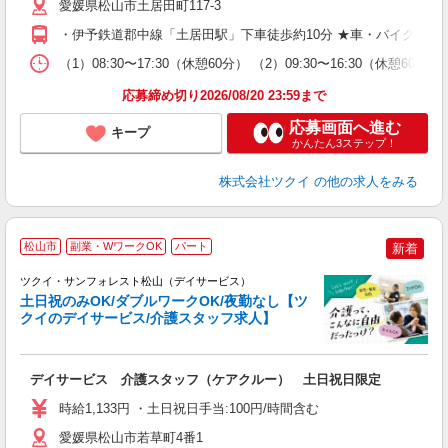
ー
愛媛県松山市土居田町117-3
O
・伊予鉄道郡中線「土居田駅」下車徒歩約10分 ★車・バイク・自
な
（1）08:30〜17:30（休憩60分） （2）09:30〜16:30
髪
応募締め切り2026/08/20 23:59まで
応募画面へ進む
キープ
かんたん3ステップ！
株式会社ツクイ
の他の求人をみる
松山市
副業・WワークOK
パート
新着
ツクイ・サンフォレスト松山（デイサービス）
土日祝のみOK/ダブルワークOK/夜勤なし【ツ
クイのデイサービス/介護スタッフ求人】
各
デイサービス 介護スタッフ（ケアクルー） 土日祝日限定
入
り
時給1,133円 ・土日祝日手当:100円/時間含む
リ
ー
愛媛県松山市若草町4番1