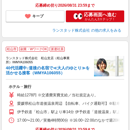
応募締め切り2026/08/31 23:59まで
応募画面へ進む
キープ
かんたん3ステップ！
ランスタッド株式会社
の他の求人をみる
【
松山市
副業・WワークOK
派遣社員
ランスタッド株式会社 松山支店（松山事業
所）/WMYA106055
＜
40代活躍中♪道後の名宿で≪大人のゆとり≫を
性
活かせる接客（WMYA106055）
車
ホテル・旅行
時給1278円 ※交通費実費支給／当社規定あり。
愛媛県松山市道後温泉周辺 【自転車、バイク通勤可】※駐車場を
伊予鉄道「松山市」駅より車14分 伊予鉄道「道後温泉」駅より徒
17:00〜21:00／実働4時間00分 ※16:00~22:00のなか
応募締め切り2026/08/31 23:59まで