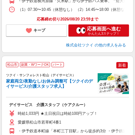
・伊予鉄道横河原線「久米駅」から伊予鉄バス乗車、「短大前」下
な
（1）07:30〜10:45（休憩なし） （2）14:45〜18:00
髪
応募締め切り2026/08/20 23:59まで
応募画面へ進む
キープ
かんたん3ステップ！
株式会社ツクイ
の他の求人をみる
松山市
副業・WワークOK
パート
新着
ツクイ・サンフォレスト松山（デイサービス）
家庭両立/夜勤なし/お休み調整可【ツクイのデ
イサービス/介護スタッフ求人】
各
デイサービス 介護スタッフ（ケアクルー）
入
り
時給1,033円 ★土日祝日は時給100円アップ！
リ
ー
愛媛県松山市若草町4番1
O
・伊予鉄道本町線「本町三丁目駅」から徒歩約3分 ・伊予鉄道高浜