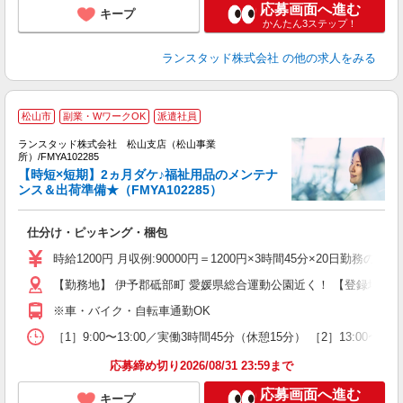
応募画面へ進む
キープ
かんたん3ステップ！
ランスタッド株式会社
の他の求人をみる
松山市
副業・WワークOK
派遣社員
ランスタッド株式会社 松山支店（松山事業
所）/FMYA102285
【時短×短期】2ヵ月ダケ♪福祉用品のメンテナ
で
ンス＆出荷準備★（FMYA102285）
人
仕分け・ピッキング・梱包
未
～
時給1200円 月収例:90000円＝1200円×3時間45分×20日勤
ー
【勤務地】 伊予郡砥部町 愛媛県総合運動公園近く！ 【登録地】 愛
※車・バイク・自転車通勤OK
［1］9:00〜13:00／実働3時間45分（休憩15分） ［2］13
応募締め切り2026/08/31 23:59まで
応募画面へ進む
キープ