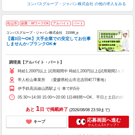
コンパスグループ・ジャパン株式会社
の他の求人をみる
松山市
副業・WワークOK
アルバイト
パート
コンパスグループ・ジャパン株式会社 21598_p
く
【週3日〜OK】大手企業での安定してお仕事
しませんか♪ブランクOK★
大
調理員【アルバイト・パート】
入
歓
時給1,200円以上 試用期間中 時給1,200円以上(試用期間2ヶ月
～
帝人松山事業所 （愛媛県松山市北吉田町77番地）
用
退
伊予鉄高浜線山西駅より 車で約5分
O
05:30〜14:00 15:00〜20:00 1日4時間〜OK、平日と土日の内
1
あと
日
で掲載終了
(2026/08/08 23:59まで)
応募画面へ進む
キープ
かんたん3ステップ！