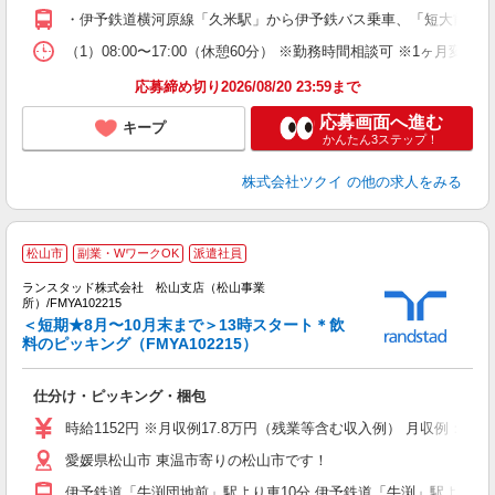
O
・伊予鉄道横河原線「久米駅」から伊予鉄バス乗車、「短大前」下
な
（1）08:00〜17:00（休憩60分） ※勤務時間相談可 ※1ヶ月変
髪
応募締め切り2026/08/20 23:59まで
応募画面へ進む
キープ
かんたん3ステップ！
株式会社ツクイ
の他の求人をみる
松山市
副業・WワークOK
派遣社員
ランスタッド株式会社 松山支店（松山事業
所）/FMYA102215
＜短期★8月〜10月末まで＞13時スタート＊飲
料のピッキング（FMYA102215）
せ
仕分け・ピッキング・梱包
未
～
時給1152円 ※月収例17.8万円（残業等含む収入例） 月収例：19
愛媛県松山市 東温市寄りの松山市です！
伊予鉄道「牛渕団地前」駅より車10分 伊予鉄道「牛渕」駅より車1