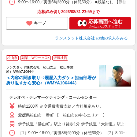
9:00〜16:00／実働6時間00分（休憩60分） ■残業なし 【
応募締め切り2026/08/31 23:59まで
応募画面へ進む
キープ
かんたん3ステップ！
ランスタッド株式会社
の他の求人をみる
松山市
副業・WワークOK
派遣社員
き
ランスタッド株式会社 松山支店（松山事業
所）/WMYA106444
ョ
＜内容の聞き取り⇒履歴入力ダケ＞担当部署が
折り返すから安心♪（WMYA106444）
フ
未
テレオペ・テレマーケティング・コールセンター
業
時給1200円 ※交通費実費支給／当社規定あり。
愛媛県松山市一番町 【 松山市の中心エリア 】
伊予鉄道「勝山町」駅より徒歩1分 伊予鉄道「大街道」駅より徒歩
［1］9:00〜18:00／実働8時間00分（休憩60分） ［2］8