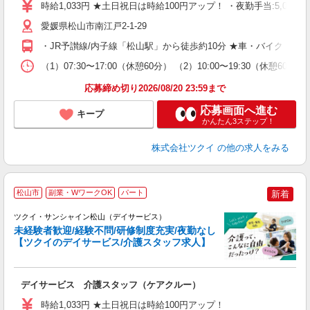
時給1,033円 ★土日祝日は時給100円アップ！ ・夜勤手当:5,000円
リ
ー
愛媛県松山市南江戸2-1-29
O
・JR予讃線/内子線「松山駅」から徒歩約10分 ★車・バイク・自
な
（1）07:30〜17:00（休憩60分） （2）10:00〜19:30（休憩6
髪
応募締め切り2026/08/20 23:59まで
応募画面へ進む
キープ
かんたん3ステップ！
株式会社ツクイ
の他の求人をみる
松山市
副業・WワークOK
パート
新着
ツクイ・サンシャイン松山（デイサービス）
未経験者歓迎/経験不問/研修制度充実/夜勤なし
【ツクイのデイサービス/介護スタッフ求人】
各
デイサービス 介護スタッフ（ケアクルー）
入
り
時給1,033円 ★土日祝日は時給100円アップ！