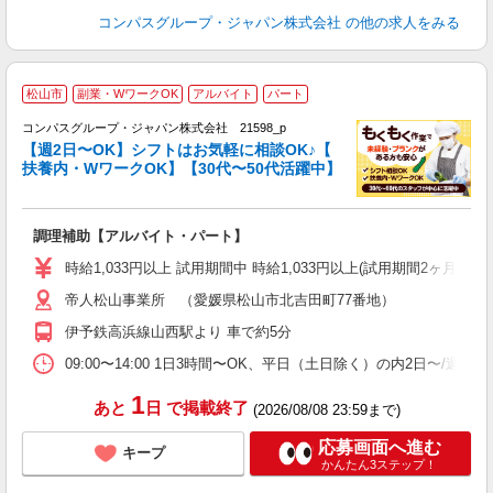
コンパスグループ・ジャパン株式会社
の他の求人をみる
松山市
副業・WワークOK
アルバイト
パート
コンパスグループ・ジャパン株式会社 21598_p
く
【週2日〜OK】シフトはお気軽に相談OK♪【
扶養内・WワークOK】【30代〜50代活躍中】
大
調理補助【アルバイト・パート】
入
歓
時給1,033円以上 試用期間中 時給1,033円以上(試用期間2ヶ月
～
帝人松山事業所 （愛媛県松山市北吉田町77番地）
用
務
伊予鉄高浜線山西駅より 車で約5分
早
事
09:00〜14:00 1日3時間〜OK、平日（土日除く）の内2日〜/週
1
あと
日
で掲載終了
(2026/08/08 23:59まで)
応募画面へ進む
キープ
かんたん3ステップ！