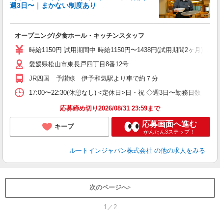
週3日〜｜まかない制度あり
履
第
0
オープニング/夕食ホール・キッチンスタッフ
ー
通
時給1150円 試用期間中 時給1150円〜1438円(試用期間2ヶ月) ◇22:0
資
愛媛県松山市東長戸四丁目8番12号
JR四国 予讃線 伊予和気駅より車で約７分
17:00〜22:30(休憩なし) <定休日>日・祝 ◇週3日〜勤務日数
応募締め切り2026/08/31 23:59まで
応募画面へ進む
キープ
かんたん3ステップ！
ルートインジャパン株式会社
の他の求人をみる
次のページへ
1／2