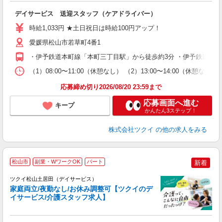
各
デイサービス 送迎スタッフ（ケアドライバー）
入
り
時給1,033円 ★土日祝日は時給100円アップ！
リ
ー
愛媛県松山市若草町4番1
O
・伊予鉄道本町線「本町三丁目駅」から徒歩約3分 ・伊予鉄道高浜
な
（1）08:00〜11:00（休憩なし） （2）13:00〜14:00（
髪
応募締め切り2026/08/20 23:59まで
応募画面へ進む
キープ
かんたん3ステップ！
株式会社ツクイ
の他の求人をみる
松山市
副業・WワークOK
パート
新着
ツクイ松山土居田（デイサービス）
家庭両立/夜勤なし/お休み調整可【ツクイのデ
イサービス/介護スタッフ求人】
各