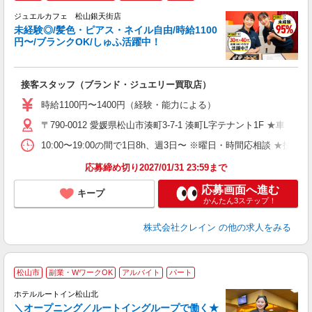
ジュエルカフェ 松山銀天街店
未経験◎/髪色・ピアス・ネイル自由/時給1100
円〜/ブランクOK/しゅふ活躍中！
ん
接客スタッフ（ブランド・ジュエリー買取店）
女
時給1100円〜1400円（経験・能力による）
ド
〒790-0012 愛媛県松山市湊町3-7-1 湊町L字テナント1F ★車・バ
日
ピ
10:00〜19:00の間で1日8h、週3日〜 ※曜日・時間応相談 ★扶養
取
割
応募締め切り2027/01/31 23:59まで
応募画面へ進む
キープ
かんたん3ステップ！
株式会社クレイン
の他の求人をみる
松山市
副業・WワークOK
アルバイト
パート
ホテルルートイン松山北
＼オープニング／ルートイングループで働く★