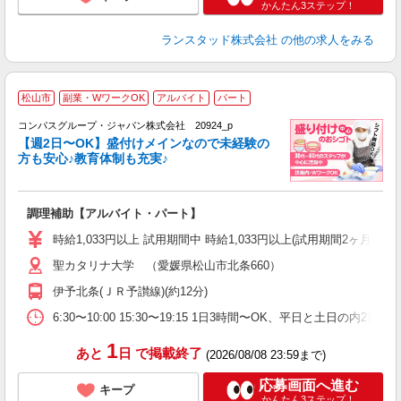
かんたん3ステップ！
ランスタッド株式会社
の他の求人をみる
松山市
副業・WワークOK
アルバイト
パート
コンパスグループ・ジャパン株式会社 20924_p
く
【週2日〜OK】盛付けメインなので未経験の
方も安心♪教育体制も充実♪
大
調理補助【アルバイト・パート】
入
歓
時給1,033円以上 試用期間中 時給1,033円以上(試用期間2ヶ月
～
聖カタリナ大学 （愛媛県松山市北条660）
用
務
伊予北条(ＪＲ予讃線)(約12分)
早
W
6:30〜10:00 15:30〜19:15 1日3時間〜OK、平日と土日の内2
1
あと
日
で掲載終了
(2026/08/08 23:59まで)
応募画面へ進む
キープ
かんたん3ステップ！