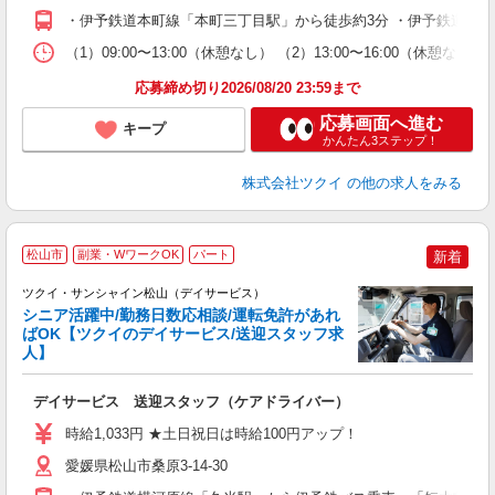
O
・伊予鉄道本町線「本町三丁目駅」から徒歩約3分 ・伊予鉄道高浜
な
（1）09:00〜13:00（休憩なし） （2）13:00〜16:00（
髪
応募締め切り2026/08/20 23:59まで
応募画面へ進む
キープ
かんたん3ステップ！
株式会社ツクイ
の他の求人をみる
松山市
副業・WワークOK
パート
新着
ツクイ・サンシャイン松山（デイサービス）
シニア活躍中/勤務日数応相談/運転免許があれ
ばOK【ツクイのデイサービス/送迎スタッフ求
人】
各
デイサービス 送迎スタッフ（ケアドライバー）
入
り
時給1,033円 ★土日祝日は時給100円アップ！
リ
ー
愛媛県松山市桑原3-14-30
O