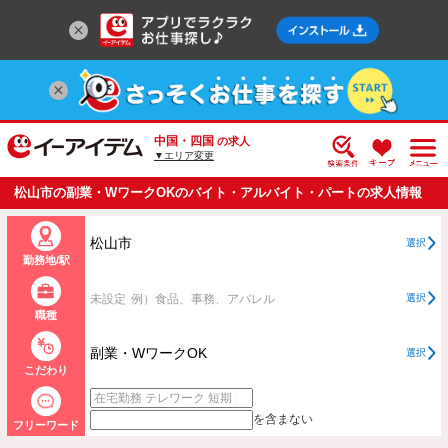
中国・四国
の求人
▼エリア変更
松山市の副業・WワークOKのバイト・アルバイト・パートの求人情報
一覧
松山市
選択
勤務地/駅
未設定
例）食品、事務、アパレル
選択
職種
副業・WワークOK
選択
こだわり
を含まない
フリーワード