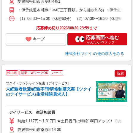
ー
愛媛県松山市若草町4番1
O
・伊予鉄道本町線「本町三丁目駅」から徒歩約3分 ・伊予鉄道高浜
な
（1）06:30〜15:30（休憩60分） （2）07:30〜16:30（休憩60
髪
応募締め切り2026/08/20 23:59まで
応募画面へ進む
キープ
かんたん3ステップ！
株式会社ツクイ
の他の求人をみる
松山市
副業・WワークOK
パート
新着
ツクイ・サンシャイン松山（デイサービス）
未経験者歓迎/経験不問/研修制度充実【ツクイ
のデイサービス/生活相談員求人】
各
デイサービス 生活相談員
入
り
時給1,117円〜1,317円 ★土日祝日は時給100円アップ！ ※給
リ
ー
愛媛県松山市桑原3-14-30