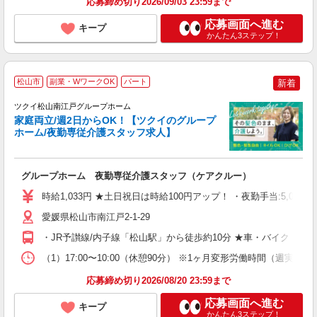
応募締め切り2026/09/03 23:59まで
応募画面へ進む
キープ
かんたん3ステップ！
松山市
副業・WワークOK
パート
新着
ツクイ松山南江戸グループホーム
家庭両立/週2日からOK！【ツクイのグループ
ホーム/夜勤専従介護スタッフ求人】
各
グループホーム 夜勤専従介護スタッフ（ケアクルー）
入
り
時給1,033円 ★土日祝日は時給100円アップ！ ・夜勤手当:5,00
リ
ー
愛媛県松山市南江戸2-1-29
O
・JR予讃線/内子線「松山駅」から徒歩約10分 ★車・バイク・自
な
（1）17:00〜10:00（休憩90分） ※1ヶ月変形労働時間（週実働
髪
応募締め切り2026/08/20 23:59まで
応募画面へ進む
キープ
かんたん3ステップ！