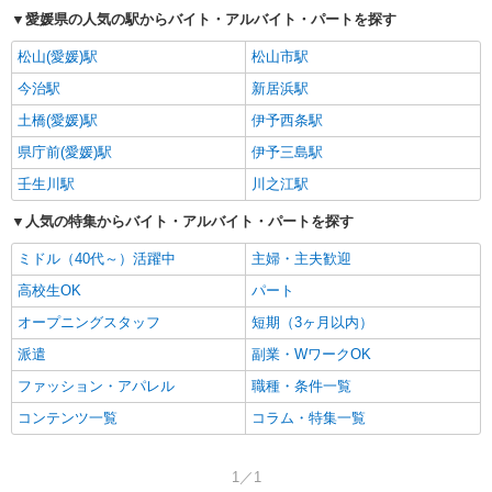
愛媛県の人気の駅からバイト・アルバイト・パートを探す
松山(愛媛)駅
松山市駅
今治駅
新居浜駅
土橋(愛媛)駅
伊予西条駅
県庁前(愛媛)駅
伊予三島駅
壬生川駅
川之江駅
人気の特集からバイト・アルバイト・パートを探す
ミドル（40代～）活躍中
主婦・主夫歓迎
高校生OK
パート
オープニングスタッフ
短期（3ヶ月以内）
派遣
副業・WワークOK
ファッション・アパレル
職種・条件一覧
コンテンツ一覧
コラム・特集一覧
1／1