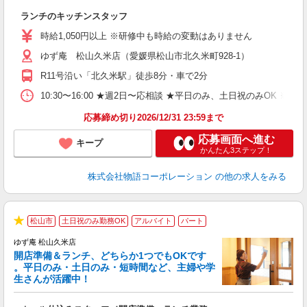
お
ランチのキッチンスタッフ
入
活
時給1,050円以上 ※研修中も時給の変動はありません
（
ゆず庵 松山久米店（愛媛県松山市北久米町928-1）
n
の
R11号沿い「北久米駅」徒歩8分・車で2分
グ
割
10:30〜16:00 ★週2日〜応相談 ★平日のみ、土日祝のみO
応募締め切り2026/12/31 23:59まで
応募画面へ進む
キープ
かんたん3ステップ！
株式会社物語コーポレーション
の他の求人をみる
松山市
土日祝のみ勤務OK
アルバイト
パート
★
ゆず庵 松山久米店
開店準備＆ランチ、どちらか1つでもOKです
。平日のみ・土日のみ・短時間など、主婦や学
生さんが活躍中！
き