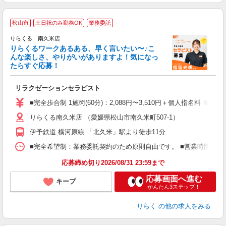
松山市
土日祝のみ勤務OK
業務委託
り
りらくる 南久米店
た
りらくるワークあるある、早く言いたい〜♪こ
んな楽しさ、やりがいがありますよ！気になっ
ー
たらすぐ応募！
る
リラクゼーションセラピスト
入
た
■完全歩合制 1施術(60分)：2,088円〜3,510円＋個人指名料 ※
主
りらくる南久米店 （愛媛県松山市南久米町507-1）
躍
額
伊予鉄道 横河原線 「北久米」駅より徒歩11分
間
ス
■完全希望制：業務委託契約のため原則自由です。 ■営業時間帯（9
K.
応募締め切り2026/08/31 23:59まで
応募画面へ進む
キープ
かんたん3ステップ！
りらく
の他の求人をみる