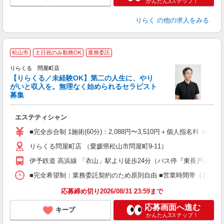
かんたん3ステップ！
りらく
の他の求人をみる
松山市
土日祝のみ勤務OK
業務委託
りらくる 問屋町店
【りらくる／未経験OK】第二の人生に、やり
がいと収入を。無理なく始められるセラピスト
募集
つ
エステティシャン
入
た
■完全歩合制 1施術(60分)：2,088円〜3,510円＋個人指名料 ※
主
りらくる問屋町店 （愛媛県松山市問屋町9-11）
躍
額
伊予鉄道 高浜線 「衣山」駅より徒歩24分（バス停『東長戸』より
間
ス
■完全希望制：業務委託契約のため原則自由 ■営業時間帯（10:00
K.
応募締め切り2026/08/31 23:59まで
応募画面へ進む
キープ
かんたん3ステップ！