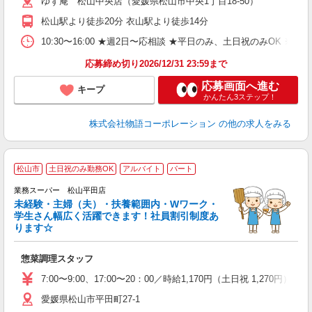
ゆず庵 松山中央店（愛媛県松山市中央1丁目18-50）
n
の
松山駅より徒歩20分 衣山駅より徒歩14分
グ
割
10:30〜16:00 ★週2日〜応相談 ★平日のみ、土日祝のみO
応募締め切り2026/12/31 23:59まで
応募画面へ進む
キープ
かんたん3ステップ！
株式会社物語コーポレーション
の他の求人をみる
松山市
土日祝のみ勤務OK
アルバイト
パート
業務スーパー 松山平田店
未経験・主婦（夫）・扶養範囲内・Wワーク・
学生さん幅広く活躍できます！社員割引制度あ
ります☆
イ
未
惣菜調理スタッフ
週
K
7:00〜9:00、17:00〜20：00／時給1,170円（土日祝 1,270円） 9:
特
愛媛県松山市平田町27-1