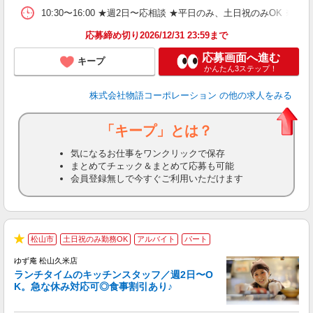
あ
10:30〜16:00 ★週2日〜応相談 ★平日のみ、土日祝のみO
応募締め切り2026/12/31 23:59まで
応募画面へ進む
キープ
かんたん3ステップ！
株式会社物語コーポレーション
の他の求人をみる
「キープ」とは？
気になるお仕事をワンクリックで保存
まとめてチェック＆まとめて応募も可能
会員登録無しで今すぐご利用いただけます
松山市
土日祝のみ勤務OK
アルバイト
パート
で
★
ゆず庵 松山久米店
ランチタイムのキッチンスタッフ／週2日〜O
K。急な休み対応可◎食事割引あり♪