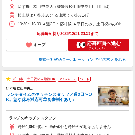
（
ゆず庵 松山中央店（愛媛県松山市中央1丁目18-50）
n
日
松山駅より徒歩20分 衣山駅より徒歩14分
煙
あ
10:30〜16:00 ★週2日〜応相談 ★平日のみ、土日祝のみO
応募締め切り2026/12/31 23:59まで
応募画面へ進む
キープ
かんたん3ステップ！
株式会社物語コーポレーション
の他の求人をみる
松山市
土日祝のみ勤務OK
アルバイト
パート
で
★
ゆず庵 松山中央店
ランチタイムのキッチンスタッフ／週2日〜O
K。急な休み対応可◎食事割引あり♪
お
ランチのキッチンスタッフ
入
活
時給1,050円以上 ※研修中も時給の変動はありません
（