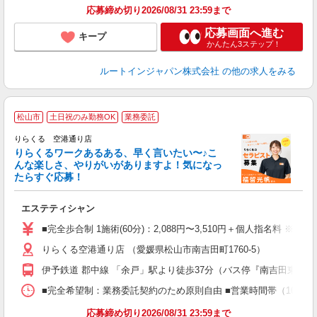
応募締め切り2026/08/31 23:59まで
応募画面へ進む
キープ
かんたん3ステップ！
ルートインジャパン株式会社
の他の求人をみる
松山市
土日祝のみ勤務OK
業務委託
り
りらくる 空港通り店
た
りらくるワークあるある、早く言いたい〜♪こ
んな楽しさ、やりがいがありますよ！気になっ
ー
たらすぐ応募！
る
エステティシャン
入
た
■完全歩合制 1施術(60分)：2,088円〜3,510円＋個人指名料 ※
主
りらくる空港通り店 （愛媛県松山市南吉田町1760-5）
躍
額
伊予鉄道 郡中線 「余戸」駅より徒歩37分（バス停『南吉田東』よ
間
ス
■完全希望制：業務委託契約のため原則自由 ■営業時間帯（10:00
K.
応募締め切り2026/08/31 23:59まで