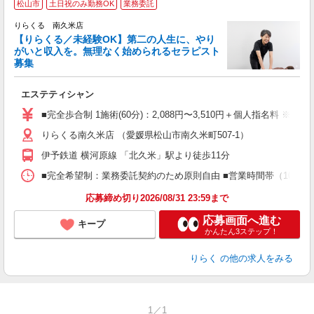
松山市
土日祝のみ勤務OK
業務委託
りらくる 南久米店
【りらくる／未経験OK】第二の人生に、やり
がいと収入を。無理なく始められるセラピスト
募集
つ
エステティシャン
入
た
■完全歩合制 1施術(60分)：2,088円〜3,510円＋個人指名料 ※
主
りらくる南久米店 （愛媛県松山市南久米町507-1）
躍
額
伊予鉄道 横河原線 「北久米」駅より徒歩11分
間
ス
■完全希望制：業務委託契約のため原則自由 ■営業時間帯（10:00
K.
応募締め切り2026/08/31 23:59まで
応募画面へ進む
キープ
かんたん3ステップ！
りらく
の他の求人をみる
1／1