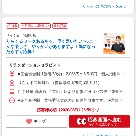
りらく
の他の求人をみる
松山市
土日祝のみ勤務OK
業務委託
り
りらくる 問屋町店
た
りらくるワークあるある、早く言いたい〜♪こ
んな楽しさ、やりがいがありますよ！気になっ
ー
たらすぐ応募！
る
リラクゼーションセラピスト
入
た
■完全歩合制 1施術(60分)：2,088円〜3,510円＋個人指名料 ※
主
りらくる問屋町店 （愛媛県松山市問屋町9-11）
躍
額
伊予鉄道 高浜線 「衣山」駅より徒歩24分（バス停『東長戸』より
間
ス
■完全希望制：業務委託契約のため原則自由です。 ■営業時間帯（9
K.
応募締め切り2026/08/31 23:59まで
応募画面へ進む
キープ
かんたん3ステップ！