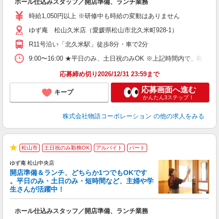
ホール仕込みスタッフ／開店準備、ランチ業務
入
活
時給1,050円以上 ※研修中も時給の変動はありません
（
ゆず庵 松山久米店（愛媛県松山市北久米町928-1）
中
自
R11号沿い「北久米駅」徒歩8分・車で2分
業
食
9:00〜16:00 ★平日のみ、土日祝のみOK ※上記時間内で
応募締め切り2026/12/31 23:59まで
応募画面へ進む
キープ
かんたん3ステップ！
株式会社物語コーポレーション
の他の求人をみる
松山市
土日祝のみ勤務OK
アルバイト
パート
★
ゆず庵 松山中央店
開店準備＆ランチ、どちらか1つでもOKです
。平日のみ・土日のみ・短時間など、主婦や学
生さんが活躍中！
き
ホール仕込みスタッフ／開店準備、ランチ業務
入