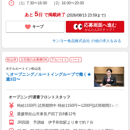
［1］7:30〜16:00 ［2］16:00〜20:00
5
あと
日
で掲載終了
(2026/08/13 23:59まで)
応募画面へ進む
キープ
かんたん3ステップ！
サンヨー食品株式会社
の他の求人をみる
松山市
土日祝のみ勤務OK
アルバイト
パート
ホテルルートイン松山北
＼オープニング／ルートイングループで働く★
週3日〜
履
迎
躍
オープニング/遅番フロントスタッフ
昼
ワ
時給1150円 試用期間中 時給1150円〜1200円(試用期間2ヶ月) ◇17:0
あ
愛媛県松山市東長戸四丁目8番12号
JR四国 予讃線 伊予和気駅より車で約７分