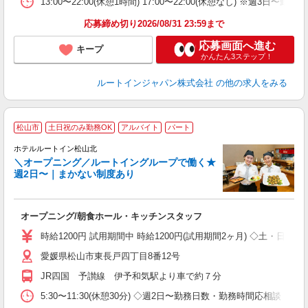
13:00〜22:00(休憩1時間) 17:00〜22:00(休憩なし) ※
応募締め切り2026/08/31 23:59まで
応募画面へ進む
キープ
かんたん3ステップ！
ルートインジャパン株式会社
の他の求人をみる
松山市
土日祝のみ勤務OK
アルバイト
パート
ホテルルートイン松山北
＼オープニング／ルートイングループで働く★
週2日〜｜まかない制度あり
履
迎
躍
オープニング/朝食ホール・キッチンスタッフ
早
ク
時給1200円 試用期間中 時給1200円(試用期間2ヶ月) ◇土・日・
度
愛媛県松山市東長戸四丁目8番12号
JR四国 予讃線 伊予和気駅より車で約７分
5:30〜11:30(休憩30分) ◇週2日〜勤務日数・勤務時間応相談 