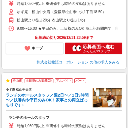
活
時給1,050円以上 ※研修中も時給の変動はありません
（
ゆず庵 松山中央店（愛媛県松山市中央1丁目18-50）
中
自
松山駅より徒歩20分 衣山駅より徒歩14分
業
食
9:00〜16:00 ★平日のみ、土日祝のみOK ※上記時間内で
応募締め切り2026/12/31 23:59まで
応募画面へ進む
キープ
かんたん3ステップ！
株式会社物語コーポレーション
の他の求人をみる
松山市
土日祝のみ勤務OK
アルバイト
パート
★
ゆず庵 松山中央店
ランチのホールスタッフ／週2日〜／1日3時間
〜／扶養内や平日のみOK！家事との両立ばっ
ちりです♪
一
ランチのホールスタッフ
入
活
時給1,050円以上 ※研修中も時給の変動はありません