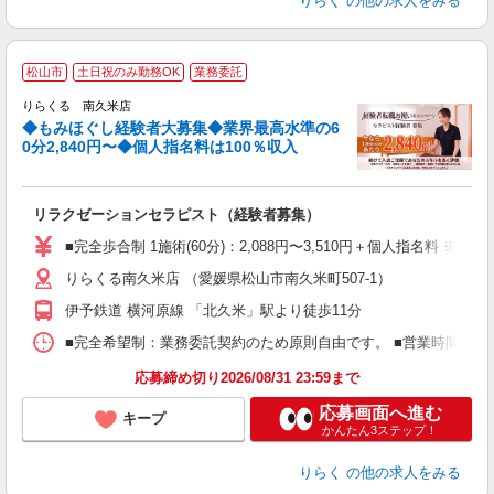
りらく
の他の求人をみる
◆
松山市
土日祝のみ勤務OK
業務委託
円
りらくる 南久米店
◆もみほぐし経験者大募集◆業界最高水準の6
0分2,840円〜◆個人指名料は100％収入
に
間
リラクゼーションセラピスト（経験者募集）
入
た
■完全歩合制 1施術(60分)：2,088円〜3,510円＋個人指名料 
主
りらくる南久米店 （愛媛県松山市南久米町507-1）
躍
額
伊予鉄道 横河原線 「北久米」駅より徒歩11分
間
ス
■完全希望制：業務委託契約のため原則自由です。 ■営業時間帯（9
K.
応募締め切り2026/08/31 23:59まで
応募画面へ進む
キープ
かんたん3ステップ！
りらく
の他の求人をみる