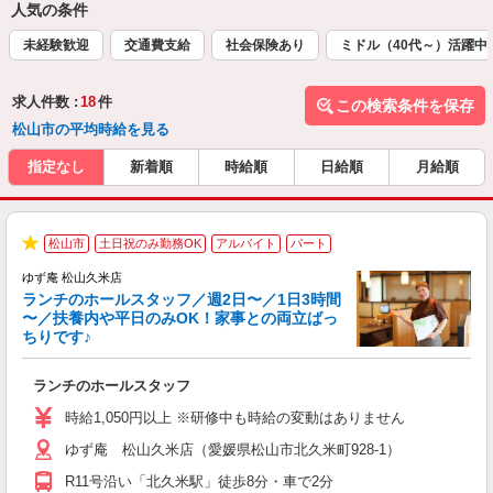
人気の条件
未経験歓迎
交通費支給
社会保険あり
ミドル（40代～）活躍中
求人件数 :
18
件
この検索条件を保存
松山市の平均時給を見る
指定なし
新着順
時給順
日給順
月給順
松山市
土日祝のみ勤務OK
アルバイト
パート
★
ゆず庵 松山久米店
ランチのホールスタッフ／週2日〜／1日3時間
〜／扶養内や平日のみOK！家事との両立ばっ
ちりです♪
一
ランチのホールスタッフ
入
活
時給1,050円以上 ※研修中も時給の変動はありません
（
ゆず庵 松山久米店（愛媛県松山市北久米町928-1）
n
日
R11号沿い「北久米駅」徒歩8分・車で2分
煙