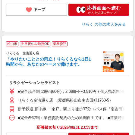
応募画面へ進む
キープ
かんたん3ステップ！
りらく
の他の求人をみる
松山市
土日祝のみ勤務OK
業務委託
りらくる 空港通り店
「やりたいこととの両立！りらくるなら1日1
時間から、あなたのペースで働けます。
日
リラクゼーションセラピスト
入
た
■完全歩合制 1施術(60分)：2,088円〜3,510円＋個人指名料 ※
主
りらくる空港通り店 （愛媛県松山市南吉田町1760-5）
躍
額
伊予鉄道 郡中線 「余戸」駅より徒歩37分（バス停『南吉田東』よ
間
ス
■完全希望制：業務委託契約のため原則自由です。 ■営業時間帯（9
K.
応募締め切り2026/08/31 23:59まで