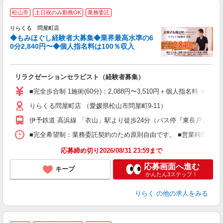
◆
松山市
土日祝のみ勤務OK
業務委託
円
りらくる 問屋町店
◆もみほぐし経験者大募集◆業界最高水準の6
0分2,840円〜◆個人指名料は100％収入
に
間
リラクゼーションセラピスト（経験者募集）
入
た
■完全歩合制 1施術(60分)：2,088円〜3,510円＋個人指名料 
主
りらくる問屋町店 （愛媛県松山市問屋町9-11）
躍
額
伊予鉄道 高浜線 「衣山」駅より徒歩24分（バス停『東長戸』より
間
ス
■完全希望制：業務委託契約のため原則自由です。 ■営業時間帯（9
K.
応募締め切り2026/08/31 23:59まで
応募画面へ進む
キープ
かんたん3ステップ！
りらく
の他の求人をみる