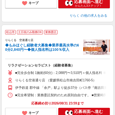
応募画面へ進む
キープ
かんたん3ステップ！
りらく
の他の求人をみる
◆
松山市
土日祝のみ勤務OK
業務委託
円
りらくる 空港通り店
◆もみほぐし経験者大募集◆業界最高水準の6
0分2,840円〜◆個人指名料は100％収入
に
間
リラクゼーションセラピスト（経験者募集）
入
た
■完全歩合制 1施術(60分)：2,088円〜3,510円＋個人指名料 
主
りらくる空港通り店 （愛媛県松山市南吉田町1760-5）
躍
額
伊予鉄道 郡中線 「余戸」駅より徒歩37分（バス停『南吉田東』よ
間
ス
■完全希望制：業務委託契約のため原則自由です。 ■営業時間帯（9
K.
応募締め切り2026/08/31 23:59まで
応募画面へ進む
キープ