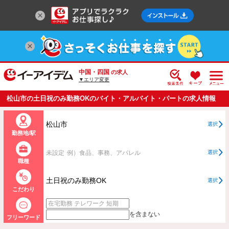
中国・四国
の求人
▼エリア変更
松山市の土日祝のみ勤務OKのバイト・アルバイト・パートの求人情報
一覧
松山市
選択
勤務地/駅
未設定
例）食品、事務、アパレル
選択
職種
土日祝のみ勤務OK
選択
こだわり
を含まない
フリーワード