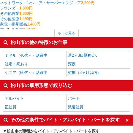
ネットワークエンジニア・サーバーエンジニア
2,200円
ラウンダー
1,800円
その他営業
1,800円
その他医療
1,490円
家電・携帯販売
1,400円
アパレル販売
1,318円
もっと見る
看護師・保健師・看護助手・助産師
1,296円
量販店・大型SC・百貨店
1,293円
松山市の他の特徴のお仕事
ホテル・ブライダル・葬祭
1,278円
介護職・ヘルパー
1,252円
ミドル（40代～）活躍中
週2～3日勤務OK
松山市の他の職種の平均時給を見る
社宅・寮あり
深夜
シニア（60代～）活躍中
短期（3ヶ月以内）
松山市の雇用形態で絞り込む
アルバイト
パート
正社員
派遣社員
その他の条件でバイト・アルバイト・パートを探す
松山市の職種からバイト・アルバイト・パートを探す