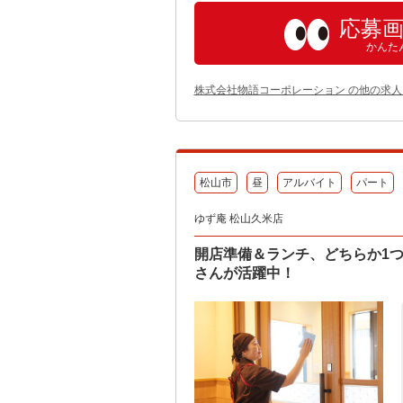
応募
かんた
株式会社物語コーポレーション の他の求人
松山市
昼
アルバイト
パート
ゆず庵 松山久米店
開店準備＆ランチ、どちらか1
さんが活躍中！