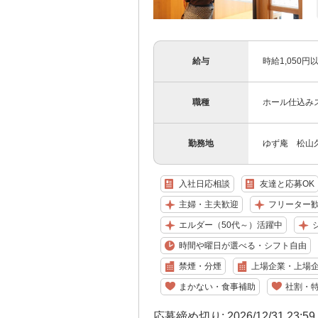
給与
時給1,050
職種
ホール仕込み
勤務地
ゆず庵 松山久
入社日応相談
友達と応募OK
主婦・主夫歓迎
フリーター
エルダー（50代～）活躍中
時間や曜日が選べる・シフト自由
禁煙・分煙
上場企業・上場
まかない・食事補助
社割・
応募締め切り: 2026/12/31 23:5