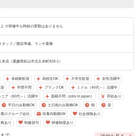
円以上 ※研修中も時給の変動はありません
スタッフ／開店準備、ランチ業務
米店（愛媛県松山市北久米町928-1）
未経験歓迎
高校生OK
大学生歓迎
女性活躍中
歓迎
学歴不問
ブランクOK
ミドル（40代～）活躍中
シニア（60代～）活躍中
国籍不問（jobs in japan）
昇給あり
平日のみ勤務OK
土日祝のみ勤務OK
朝
昼
企業のグループ会社
扶養内勤務OK
社会保険あり
特典あり
制服貸与
研修制度あり
9 まで