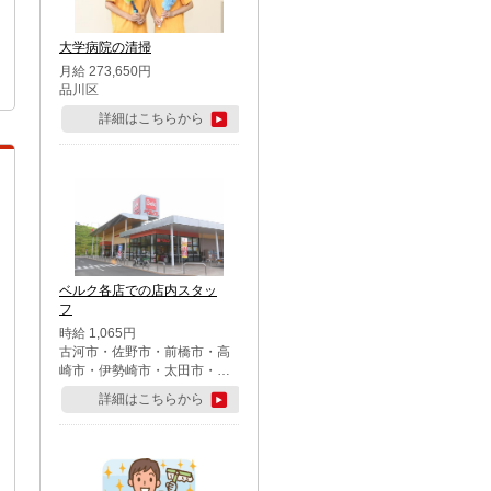
大学病院の清掃
月給 273,650円
品川区
詳細はこちらから
ベルク各店での店内スタッ
フ
時給 1,065円
古河市・佐野市・前橋市・高
崎市・伊勢崎市・太田市・館
林市・藤岡市・大泉町・さい
詳細はこちらから
たま市北区・川越市・熊谷
市・行田市・秩父市・所沢
市・飯能市・東松山市・坂戸
市・鶴ケ島市・千葉市中央
区・市川市・松戸市・習志野