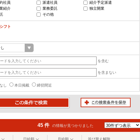
約社員
派遣社員
紹介予定派遣
業紹介
業務委託
独立開業
託
その他
-シフト
を含む
を含まない
なし
本日掲載
締切間近
この検索条件を保存
条件で検索
45 件
の情報が見つかりました
日給順
月給順
並び替え解除