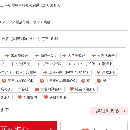
円以上 ※研修中も時給の変動はありません
スタッフ／開店準備、ランチ業務
央店（愛媛県松山市中央1丁目18-50）
未経験歓迎
高校生OK
大学生歓迎
女性活躍中
歓迎
学歴不問
ブランクOK
ミドル（40代～）活躍中
シニア（60代～）活躍中
国籍不問（jobs in japan）
昇給あり
平日のみ勤務OK
土日祝のみ勤務OK
朝
昼
企業のグループ会社
扶養内勤務OK
社会保険あり
特典あり
制服貸与
研修制度あり
9 まで
詳細を見る
画面へ進む