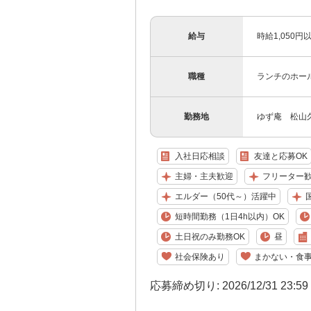
給与
時給1,050
職種
ランチのホー
勤務地
ゆず庵 松山久
入社日応相談
友達と応募OK
主婦・主夫歓迎
フリーター
エルダー（50代～）活躍中
国
短時間勤務（1日4h以内）OK
土日祝のみ勤務OK
昼
社会保険あり
まかない・食
応募締め切り: 2026/12/31 23:5