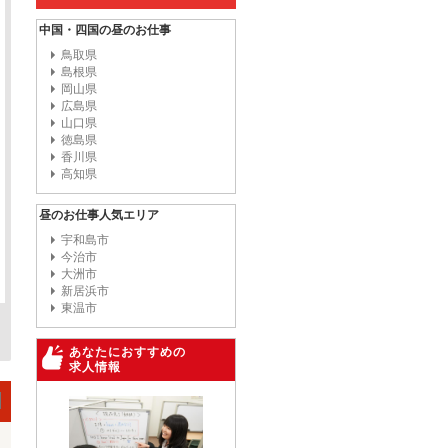
中国・四国の昼のお仕事
鳥取県
島根県
岡山県
広島県
山口県
徳島県
香川県
高知県
昼のお仕事人気エリア
宇和島市
今治市
大洲市
新居浜市
東温市
あなたにおすすめの
求人情報