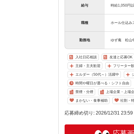
給与
時給1,050
職種
ホール仕込み
勤務地
ゆず庵 松山中
入社日応相談
友達と応募OK
主婦・主夫歓迎
フリーター
エルダー（50代～）活躍中
時間や曜日が選べる・シフト自由
禁煙・分煙
上場企業・上場
まかない・食事補助
社割・
応募締め切り: 2026/12/31 23:5
応募