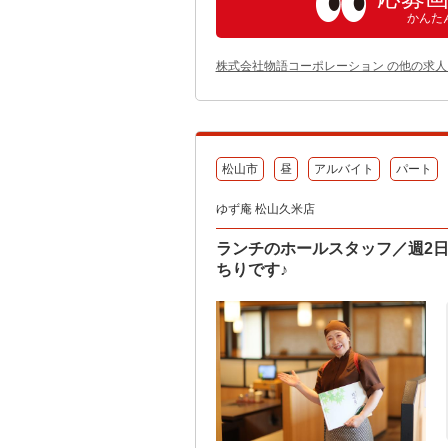
かんた
株式会社物語コーポレーション の他の求人
松山市
昼
アルバイト
パート
ゆず庵 松山久米店
ランチのホールスタッフ／週2日
ちりです♪