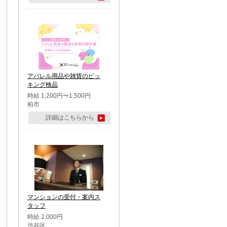
アパレル用品や雑貨のピッ
キング検品
時給 1,200円〜1,500円
柏市
詳細はこちらから
マンションの受付・案内ス
タッフ
時給 2,000円
渋谷区