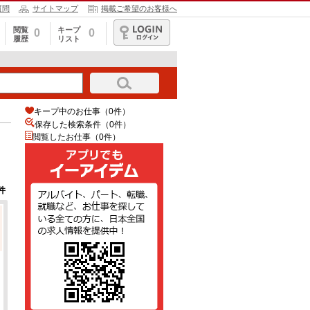
質問
サイトマップ
掲載ご希望のお客様へ
閲覧
キープ
0
0
履歴
リスト
ログイン
キープ中のお仕事（0件）
保存した検索条件（
0
件）
閲覧したお仕事（0件）
件