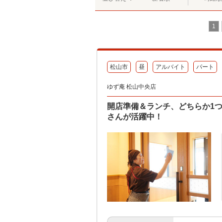
1
松山市
昼
アルバイト
パート
ゆず庵 松山中央店
開店準備＆ランチ、どちらか1
さんが活躍中！