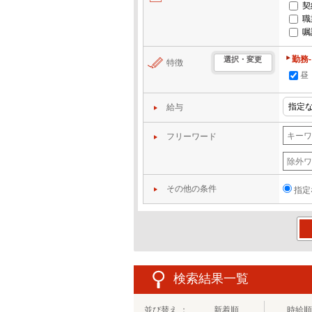
契
職
嘱
勤務
選択・変更
特徴
昼
給与
フリーワード
その他の条件
指定
この
検索結果一覧
並び替え ：
新着順
時給順