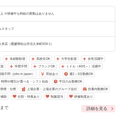
円以上 ※研修中も時給の変動はありません
ルスタッフ
米店（愛媛県松山市北久米町928-1）
未経験歓迎
高校生OK
大学生歓迎
女性活躍中
歓迎
学歴不問
ブランクOK
ミドル（40代～）活躍中
籍不問（jobs in japan）
昇給あり
週2～3日勤務OK
時間や曜日が選べる・シフト自由
平日のみ勤務OK
禁煙・分煙
上場企業・上場企業のグループ会社
扶養内勤務OK
事補助
社割・特典あり
制服貸与
研修制度あり
9 まで
詳細を見る