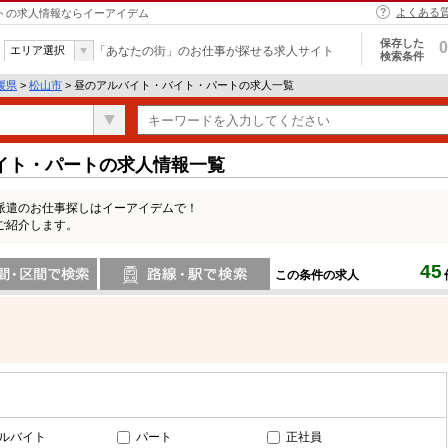
よくある
ートの求人情報ならイーアイデム
保存した
0
エリア選択
「あなたの街」のお仕事が探せる求人サイト
検索条件
媛県
>
松山市
> 昼のアルバイト・バイト・パートの求人一覧
イト・パートの求人情報一覧
派遣のお仕事探しはイーアイデムで！
ご紹介します。
45
この条件の求人
間で検索
路線・駅・駅で検索
ルバイト
パート
正社員