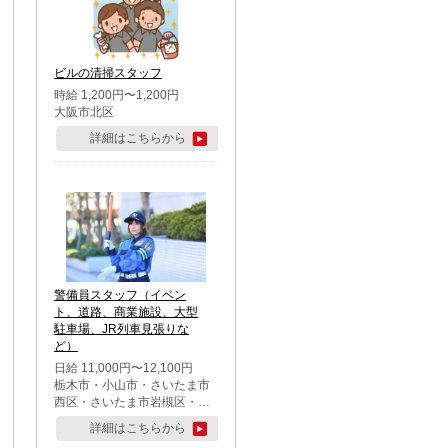
市・柏市・流山市・八千代
市・足立区・江戸川区・八王
子市・町田市
ビルの清掃スタッフ
時給 1,200円〜1,200円
大阪市北区
詳細はこちらから
警備員スタッフ（イベン
ト、道路、商業施設、大型
駐車場、JR列車見張りな
ど）
日給 11,000円〜12,100円
栃木市・小山市・さいたま市
西区・さいたま市岩槻区・久
喜市・蓮田市
詳細はこちらから