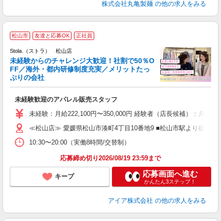
株式会社丸亀製麺
の他の求人をみる
松山市
友達と応募OK
正社員
ご
連
Stola.（ストラ） 松山店
未経験からのチャレンジ大歓迎！社割で50％O
FF／海外・都内研修制度充実／メリットたっ
ぷりの会社
い
未経験歓迎のアパレル販売スタッフ
入
未経験：月給222,100円〜350,000円 経験者（店長候補）
迎
≪松山店≫ 愛媛県松山市湊町4丁目10番地9 ■松山市駅より徒歩3分
型
10:30〜20:00（実働8時間/交替制）
り
応募締め切り2026/08/19 23:59まで
応募画面へ進む
キープ
かんたん3ステップ！
アイア株式会社
の他の求人をみる