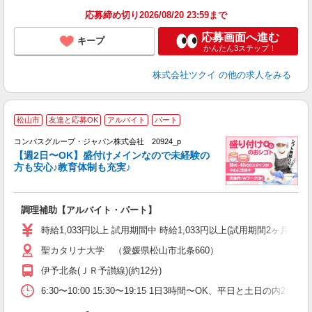
髪
応募締め切り2026/08/20 23:59まで
応募画面へ進む
キープ
かんたん3ステップ！
株式会社ツクイ
の他の求人をみる
松山市
友達と応募OK
アルバイト
パート
コンパスグループ・ジャパン株式会社 20924_p
く
【週2日〜OK】盛付けメインなので未経験の
方も安心♪教育体制も充実♪
大
調理補助【アルバイト・パート】
入
歓
時給1,033円以上 試用期間中 時給1,033円以上(試用期間2ヶ月
～
聖カタリナ大学 （愛媛県松山市北条660）
用
務
伊予北条(ＪＲ予讃線)(約12分)
早
W
6:30〜10:00 15:30〜19:15 1日3時間〜OK、平日と土日の内2