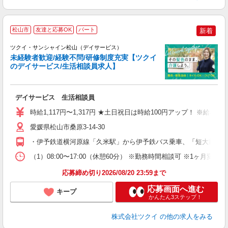
松山市
友達と応募OK
パート
新着
ツクイ・サンシャイン松山（デイサービス）
未経験者歓迎/経験不問/研修制度充実【ツクイ
のデイサービス/生活相談員求人】
各
デイサービス 生活相談員
入
り
時給1,117円〜1,317円 ★土日祝日は時給100円アップ！ ※給
リ
ー
愛媛県松山市桑原3-14-30
O
・伊予鉄道横河原線「久米駅」から伊予鉄バス乗車、「短大前」下
な
（1）08:00〜17:00（休憩60分） ※勤務時間相談可 ※1ヶ月変
髪
応募締め切り2026/08/20 23:59まで
応募画面へ進む
キープ
かんたん3ステップ！
株式会社ツクイ
の他の求人をみる