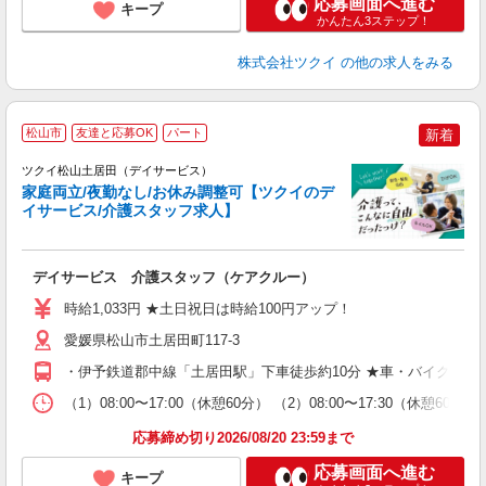
応募画面へ進む
キープ
かんたん3ステップ！
株式会社ツクイ
の他の求人をみる
松山市
友達と応募OK
パート
新着
ツクイ松山土居田（デイサービス）
家庭両立/夜勤なし/お休み調整可【ツクイのデ
イサービス/介護スタッフ求人】
各
デイサービス 介護スタッフ（ケアクルー）
入
り
時給1,033円 ★土日祝日は時給100円アップ！
リ
ー
愛媛県松山市土居田町117-3
O
・伊予鉄道郡中線「土居田駅」下車徒歩約10分 ★車・バイク・自
な
（1）08:00〜17:00（休憩60分） （2）08:00〜17:3
髪
応募締め切り2026/08/20 23:59まで
応募画面へ進む
キープ