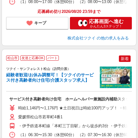
（1）08:00〜17:00（休憩60分） （2）08:00〜13:00（
髪
応募締め切り2026/08/20 23:59まで
応募画面へ進む
キープ
かんたん3ステップ！
株式会社ツクイ
の他の求人をみる
松山市
友達と応募OK
パート
新着
ツクイ・サンフォレスト松山（訪問介護）
経験者歓迎/お休み調整可！【ツクイのサービ
ス付き高齢者向け住宅/介護スタッフ求人】
各
サービス付き高齢者向け住宅 ホームヘルパー兼施設内補助スタッフ
入
り
時給1,146円〜1,176円 ★土日祝日は時給100円アップ！ ・特定
リ
ー
愛媛県松山市若草町4番1
O
・伊予鉄道本町線「本町三丁目駅」から徒歩約3分 ・伊予鉄道高浜
な
（1）06:30〜15:30（休憩60分） （2）07:30〜16:30（休憩60