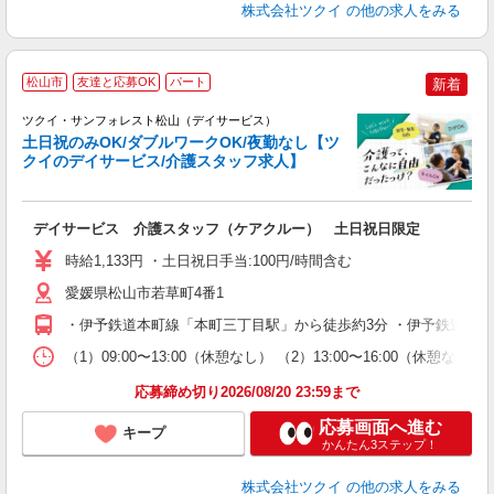
株式会社ツクイ
の他の求人をみる
松山市
友達と応募OK
パート
新着
ツクイ・サンフォレスト松山（デイサービス）
土日祝のみOK/ダブルワークOK/夜勤なし【ツ
クイのデイサービス/介護スタッフ求人】
各
デイサービス 介護スタッフ（ケアクルー） 土日祝日限定
入
り
時給1,133円 ・土日祝日手当:100円/時間含む
リ
ー
愛媛県松山市若草町4番1
O
・伊予鉄道本町線「本町三丁目駅」から徒歩約3分 ・伊予鉄道高浜
な
（1）09:00〜13:00（休憩なし） （2）13:00〜16:00（
髪
応募締め切り2026/08/20 23:59まで
応募画面へ進む
キープ
かんたん3ステップ！
株式会社ツクイ
の他の求人をみる