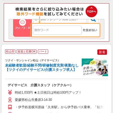
松山市
友達と応募OK
パート
新着
ツクイ・サンシャイン松山（デイサービス）
未経験者歓迎/経験不問/研修制度充実/夜勤なし
【ツクイのデイサービス/介護スタッフ求人】
各
デイサービス 介護スタッフ（ケアクルー）
入
り
時給1,033円 ★土日祝日は時給100円アップ！
リ
ー
愛媛県松山市桑原3-14-30
O
・伊予鉄道横河原線「久米駅」から伊予鉄バス乗車、「短大前」下
な