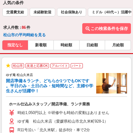
人気の条件
交通費支給
未経験歓迎
社会保険あり
ミドル（40代～）活躍中
求人件数 :
86
件
この検索条件を保存
松山市の平均時給を見る
指定なし
新着順
時給順
日給順
月給順
松山市
友達と応募OK
アルバイト
パート
★
ゆず庵 松山久米店
開店準備＆ランチ、どちらか1つでもOKです
。平日のみ・土日のみ・短時間など、主婦や学
生さんが活躍中！
き
ホール仕込みスタッフ／開店準備、ランチ業務
入
活
時給1,050円以上 ※研修中も時給の変動はありません
（
ゆず庵 松山久米店（愛媛県松山市北久米町928-1）
中
自
R11号沿い「北久米駅」徒歩8分・車で2分
業