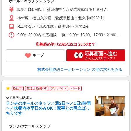
ホール・キッチンスタッフ
入
学
時給1,050円以上 ※研修中も時給の変動はありません
活
ゆず庵 松山久米店（愛媛県松山市北久米町928-1）
短
の
R11号沿い「北久米駅」徒歩8分・車で2分
ル
特
9:00〜25:00内で応相談 例／9:00〜15:00、17:00
応募締め切り2026/12/31 23:59まで
応募画面へ進む
キープ
かんたん3ステップ！
株式会社物語コーポレーション
の他の求人をみる
松山市
友達と応募OK
アルバイト
パート
★
ゆず庵 松山久米店
ランチのホールスタッフ／週2日〜／1日3時間
〜／扶養内や平日のみOK！家事との両立ばっ
ちりです♪
一
ランチのホールスタッフ
入