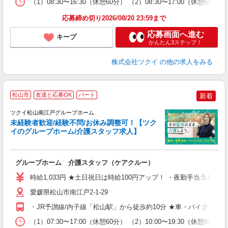
（1）08:30〜16:30（休憩60分） （2）08:30〜17:00（休憩
髪
応募締め切り2026/08/20 23:59まで
応募画面へ進む
キープ
かんたん3ステップ！
株式会社ツクイ
の他の求人をみる
松山市
友達と応募OK
パート
新着
ツクイ松山南江戸グループホーム
未経験者歓迎/経験不問/お休み調整可！【ツク
イのグループホーム/介護スタッフ求人】
各
グループホーム 介護スタッフ（ケアクルー）
入
り
時給1,033円 ★土日祝日は時給100円アップ！ ・夜勤手当:5,000円
リ
ー
愛媛県松山市南江戸2-1-29
O
・JR予讃線/内子線「松山駅」から徒歩約10分 ★車・バイク・自
な
（1）07:30〜17:00（休憩60分） （2）10:00〜19:30（休憩6
髪