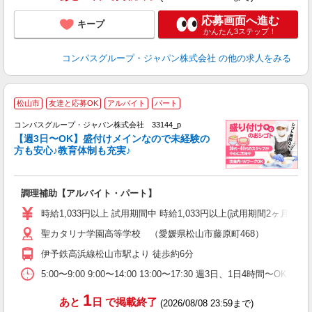
応募画面へ進む
キープ
かんたん3ステップ！
コンパスグループ・ジャパン株式会社
の他の求人をみる
松山市
友達と応募OK
アルバイト
パート
コンパスグループ・ジャパン株式会社 33144_p
く
【週3日〜OK】盛付けメインなので未経験の
方も安心♪教育体制も充実♪
大
調理補助【アルバイト・パート】
入
歓
時給1,033円以上 試用期間中 時給1,033円以上(試用期間2ヶ月
～
聖カタリナ学園高等学校 （愛媛県松山市藤原町468）
用
K
伊予鉄高浜線松山市駅より 徒歩約6分
イ
か
5:00〜9:00 9:00〜14:00 13:00〜17:30 週3日、1日4時間〜O
1
あと
日
で掲載終了
(2026/08/08 23:59まで)