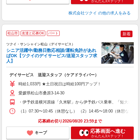
かんたん3ステップ！
株式会社ツクイ
の他の求人をみる
松山市
友達と応募OK
パート
新着
ツクイ・サンシャイン松山（デイサービス）
シニア活躍中/勤務日数応相談/運転免許があれ
ばOK【ツクイのデイサービス/送迎スタッフ求
人】
各
デイサービス 送迎スタッフ（ケアドライバー）
入
り
時給1,033円 ★土日祝日は時給100円アップ！
リ
ー
愛媛県松山市桑原3-14-30
O
・伊予鉄道横河原線「久米駅」から伊予鉄バス乗車、「短大前」下
な
（1）07:30〜10:45（休憩なし） （2）14:45〜18:00
髪
応募締め切り2026/08/20 23:59まで
応募画面へ進む
キープ
かんたん3ステップ！