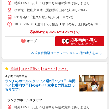
活
時給1,050円以上 ※研修中も時給の変動はありません
（
ゆず庵 松山久米店（愛媛県松山市北久米町928-1）
n
日
R11号沿い「北久米駅」徒歩8分・車で2分
煙
あ
10:30〜16:00 ★週2日〜応相談 ★平日のみ、土日祝のみO
応募締め切り2026/12/31 23:59まで
応募画面へ進む
キープ
かんたん3ステップ！
株式会社物語コーポレーション
の他の求人をみる
松山市
友達と応募OK
アルバイト
パート
★
ゆず庵 松山中央店
ランチのホールスタッフ／週2日〜／1日3時間
〜／扶養内や平日のみOK！家事との両立ばっ
ちりです♪
一
ランチのホールスタッフ
入
活
時給1,050円以上 ※研修中も時給の変動はありません