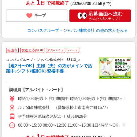
1
あと
日
で掲載終了
(2026/08/08 23:59まで)
応募画面へ進む
キープ
かんたん3ステップ！
コンパスグループ・ジャパン株式会社
の他の求人をみる
松山市
友達と応募OK
アルバイト
パート
コンパスグループ・ジャパン株式会社 33113_p
く
【週2日〜OK】主婦（夫）の方がメインで活
躍中♪シフト相談OK♪資格不要
大
調理員【アルバイト・パート】
入
歓
時給1,033円以上 試用期間中 時給1,033円以上(試用期間2ヶ月
～
ルナ物産株式会社 （愛媛県松山市南高井町1577）
用
退
伊予鉄横河原線久米駅より 徒歩約29分
ク
08:00〜15:30 08:00〜12:30 11:00〜15:30 1日4時間〜
1