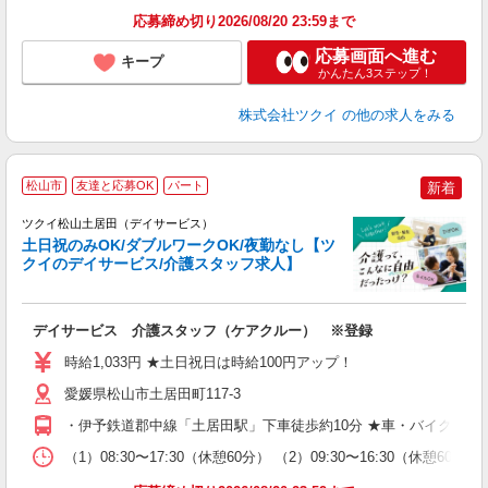
応募締め切り2026/08/20 23:59まで
応募画面へ進む
キープ
かんたん3ステップ！
株式会社ツクイ
の他の求人をみる
松山市
友達と応募OK
パート
新着
ツクイ松山土居田（デイサービス）
土日祝のみOK/ダブルワークOK/夜勤なし【ツ
クイのデイサービス/介護スタッフ求人】
各
デイサービス 介護スタッフ（ケアクルー） ※登録
入
り
時給1,033円 ★土日祝日は時給100円アップ！
リ
ー
愛媛県松山市土居田町117-3
O
・伊予鉄道郡中線「土居田駅」下車徒歩約10分 ★車・バイク・自
な
（1）08:30〜17:30（休憩60分） （2）09:30〜16:30
髪