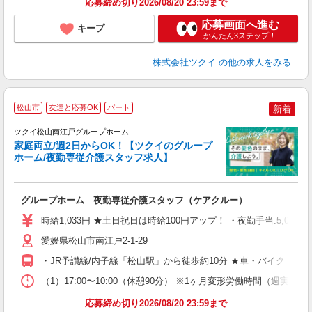
応募締め切り2026/08/20 23:59まで
応募画面へ進む
キープ
かんたん3ステップ！
株式会社ツクイ
の他の求人をみる
松山市
友達と応募OK
パート
新着
ツクイ松山南江戸グループホーム
家庭両立/週2日からOK！【ツクイのグループ
ホーム/夜勤専従介護スタッフ求人】
各
グループホーム 夜勤専従介護スタッフ（ケアクルー）
入
り
時給1,033円 ★土日祝日は時給100円アップ！ ・夜勤手当:5,00
リ
ー
愛媛県松山市南江戸2-1-29
O
・JR予讃線/内子線「松山駅」から徒歩約10分 ★車・バイク・自
な
（1）17:00〜10:00（休憩90分） ※1ヶ月変形労働時間（週実働
髪
応募締め切り2026/08/20 23:59まで