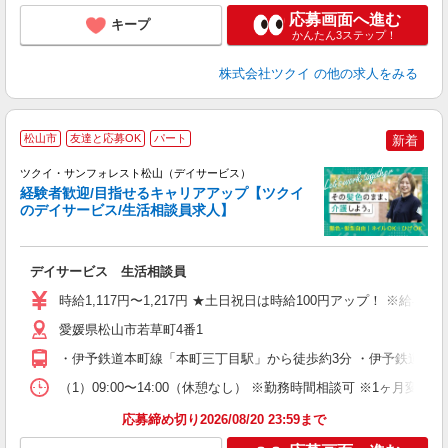
応募画面へ進む
キープ
かんたん3ステップ！
株式会社ツクイ
の他の求人をみる
松山市
友達と応募OK
パート
新着
ツクイ・サンフォレスト松山（デイサービス）
経験者歓迎/目指せるキャリアアップ【ツクイ
のデイサービス/生活相談員求人】
各
デイサービス 生活相談員
入
り
時給1,117円〜1,217円 ★土日祝日は時給100円アップ！ ※給
リ
ー
愛媛県松山市若草町4番1
O
・伊予鉄道本町線「本町三丁目駅」から徒歩約3分 ・伊予鉄道高浜
な
（1）09:00〜14:00（休憩なし） ※勤務時間相談可 ※1ヶ月
髪
応募締め切り2026/08/20 23:59まで