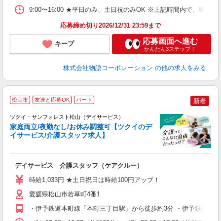
食
9:00〜16:00 ★平日のみ、土日祝のみOK ※上記時間内で
応募締め切り2026/12/31 23:59まで
応募画面へ進む
キープ
かんたん3ステップ！
株式会社物語コーポレーション
の他の求人をみる
松山市
友達と応募OK
パート
新着
ツクイ・サンフォレスト松山（デイサービス）
家庭両立/夜勤なし/お休み調整可【ツクイのデ
イサービス/介護スタッフ求人】
各
デイサービス 介護スタッフ（ケアクルー）
入
り
時給1,033円 ★土日祝日は時給100円アップ！
リ
ー
愛媛県松山市若草町4番1
O
・伊予鉄道本町線「本町三丁目駅」から徒歩約3分 ・伊予鉄道高浜
な