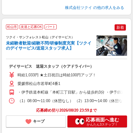
株式会社ツクイ
の他の求人をみる
松山市
友達と応募OK
パート
新着
ツクイ・サンフォレスト松山（デイサービス）
未経験者歓迎/経験不問/研修制度充実【ツクイ
のデイサービス/送迎スタッフ求人】
各
デイサービス 送迎スタッフ（ケアドライバー）
入
り
時給1,033円 ★土日祝日は時給100円アップ！
リ
ー
愛媛県松山市若草町4番1
O
・伊予鉄道本町線「本町三丁目駅」から徒歩約3分 ・伊予鉄道高浜
な
（1）08:00〜11:00（休憩なし） （2）13:00〜14:00（
髪
応募締め切り2026/08/20 23:59まで
応募画面へ進む
キープ
かんたん3ステップ！