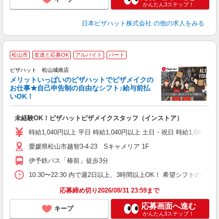
かんたん3ステップ！
日本ピザハット株式会社
の他の求人をみる
松山市
友達と応募OK
アルバイト
パート
ピザハット 松山城南店
メリットいっぱいのピザハットでピザメイクの
お仕事★自己申告制の自由なシフト♪給与前払
いOK！
う
だ
未経験OK！ピザハットピザメイクスタッフ（インストア）
友
躍
時給1,040円以上 平日 時給1,040円以上 土日・祝日 時給1,040円以
（
愛媛県松山市越智3-4-23 Sキャメリア 1F
中
ル
伊予鉄バス「椿前」徒歩3分
険
K
10:30〜22:30 内で週2日以上、3時間以上OK！ 希望シフト
応募締め切り2026/08/31 23:59まで
応募画面へ進む
キープ
かんたん3ステップ！