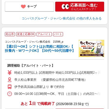
応募画面へ進む
キープ
かんたん3ステップ！
コンパスグループ・ジャパン株式会社
の他の求人をみる
松山市
友達と応募OK
アルバイト
パート
コンパスグループ・ジャパン株式会社 21598_p
く
【週2日〜OK】シフトはお気軽に相談OK♪【
扶養内・WワークOK】【30代〜50代活躍中】
大
調理補助【アルバイト・パート】
入
歓
時給1,033円以上 試用期間中 時給1,033円以上(試用期間2ヶ月
～
帝人松山事業所 （愛媛県松山市北吉田町77番地）
用
務
伊予鉄高浜線山西駅より 車で約5分
早
事
09:00〜14:00 1日3時間〜OK、平日（土日除く）の内2日〜/週
1
あと
日
で掲載終了
(2026/08/08 23:59まで)