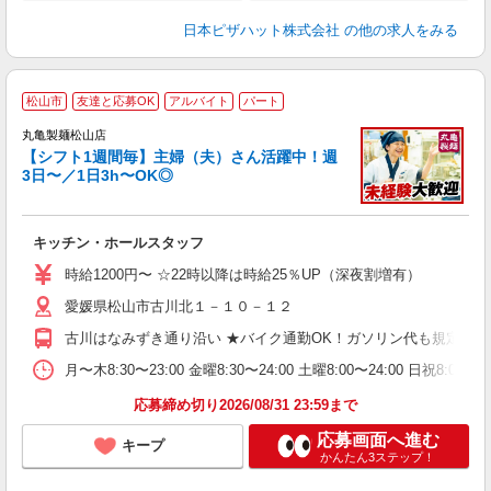
日本ピザハット株式会社
の他の求人をみる
松山市
友達と応募OK
アルバイト
パート
丸亀製麺松山店
【シフト1週間毎】主婦（夫）さん活躍中！週
3日〜／1日3h〜OK◎
ル
キッチン・ホールスタッフ
入
者
時給1200円〜 ☆22時以降は時給25％UP（深夜割増有）
不
愛媛県松山市古川北１－１０－１２
中
り
古川はなみずき通り沿い ★バイク通勤OK！ガソリン代も規定支
勤
務
月〜木8:30〜23:00 金曜8:30〜24:00 土曜8:00〜2
業
応募締め切り2026/08/31 23:59まで
応募画面へ進む
キープ
かんたん3ステップ！