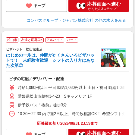
応募画面へ進む
キープ
かんたん3ステップ！
コンパスグループ・ジャパン株式会社
の他の求人をみる
松山市
友達と応募OK
アルバイト
パート
♪
ピザハット 松山城南店
はじめの一歩は、仲間がたくさんいるピザハッ
トで！ 未経験者歓迎 シフトの入り方はあな
れ
た次第◎
友
躍
ピザの宅配／デリバリー・配達
（
中
時給1,080円以上 平日 時給1,080円以上 土日・祝日 時給1,080円以
ル
愛媛県松山市越智3-4-23 Sキャメリア 1F
険
日
伊予鉄バス「椿前」徒歩3分
10:30〜22:30 内で週2日以上、時間数相談OK！ 希望シフト
応募締め切り2026/08/31 23:59まで
応募画面へ進む
キープ