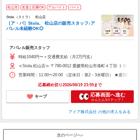
―
松山市
友達と応募OK
アルバイト
パート
Stola.（ストラ） 松山店
［ア・パ］Stola. 松山店の販売スタッフ♪ア
パレル未経験OK◎
か
アパレル販売スタッフ
入
時給1040円〜＋交通費支給（月2万円迄）
迎
≪Stola.松山店≫ 〒790-0012 愛媛県松山市湊町４丁目 １０－９
型
営業時間：11:00〜20:00 （定休日：第2・3水曜日） ★週3
り
応募締め切り2026/08/19 23:59まで
応募画面へ進む
キープ
かんたん3ステップ！
アイア株式会社
の他の求人をみる
次のページへ