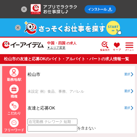
中国・四国
の求人
▼エリア変更
松山市の友達と応募OKのバイト・アルバイト・パートの求人情報一覧
松山市
選択
勤務地/駅
未設定
例）食品、事務、アパレル
選択
職種
友達と応募OK
選択
こだわり
を含まない
フリーワード