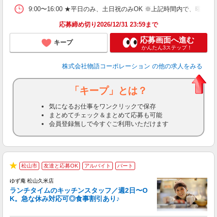
食
9:00〜16:00 ★平日のみ、土日祝のみOK ※上記時間内で
応募締め切り2026/12/31 23:59まで
応募画面へ進む
キープ
かんたん3ステップ！
株式会社物語コーポレーション
の他の求人をみる
「キープ」とは？
気になるお仕事をワンクリックで保存
まとめてチェック＆まとめて応募も可能
会員登録無しで今すぐご利用いただけます
松山市
友達と応募OK
アルバイト
パート
で
★
ゆず庵 松山久米店
ランチタイムのキッチンスタッフ／週2日〜O
K。急な休み対応可◎食事割引あり♪