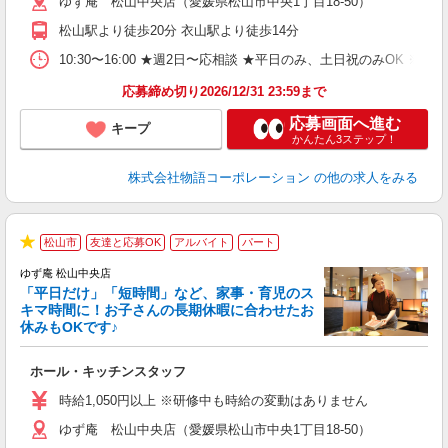
ゆず庵 松山中央店（愛媛県松山市中央1丁目18-50）
n
の
松山駅より徒歩20分 衣山駅より徒歩14分
グ
割
10:30〜16:00 ★週2日〜応相談 ★平日のみ、土日祝のみO
応募締め切り2026/12/31 23:59まで
応募画面へ進む
キープ
かんたん3ステップ！
株式会社物語コーポレーション
の他の求人をみる
松山市
友達と応募OK
アルバイト
パート
★
ゆず庵 松山中央店
「平日だけ」「短時間」など、家事・育児のス
キマ時間に！お子さんの長期休暇に合わせたお
休みもOKです♪
の
ホール・キッチンスタッフ
入
学
時給1,050円以上 ※研修中も時給の変動はありません
活
ゆず庵 松山中央店（愛媛県松山市中央1丁目18-50）
短