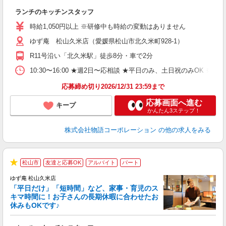
お
ランチのキッチンスタッフ
入
活
時給1,050円以上 ※研修中も時給の変動はありません
（
ゆず庵 松山久米店（愛媛県松山市北久米町928-1）
n
の
R11号沿い「北久米駅」徒歩8分・車で2分
グ
割
10:30〜16:00 ★週2日〜応相談 ★平日のみ、土日祝のみO
応募締め切り2026/12/31 23:59まで
応募画面へ進む
キープ
かんたん3ステップ！
株式会社物語コーポレーション
の他の求人をみる
松山市
友達と応募OK
アルバイト
パート
★
ゆず庵 松山久米店
「平日だけ」「短時間」など、家事・育児のス
キマ時間に！お子さんの長期休暇に合わせたお
休みもOKです♪
の