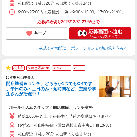
の
松山駅より徒歩20分 衣山駅より徒歩14分
場
あ
9:00〜25:00内で応相談 例／9:00〜15:00、17:00〜
応募締め切り2026/12/31 23:59まで
応募画面へ進む
キープ
かんたん3ステップ！
株式会社物語コーポレーション
の他の求人をみる
松山市
友達と応募OK
アルバイト
パート
★
ゆず庵 松山中央店
開店準備＆ランチ、どちらか1つでもOKです
。平日のみ・土日のみ・短時間など、主婦や学
生さんが活躍中！
き
ホール仕込みスタッフ／開店準備、ランチ業務
入
活
時給1,050円以上 ※研修中も時給の変動はありません
（
ゆず庵 松山中央店（愛媛県松山市中央1丁目18-50）
中
自
松山駅より徒歩20分 衣山駅より徒歩14分
業