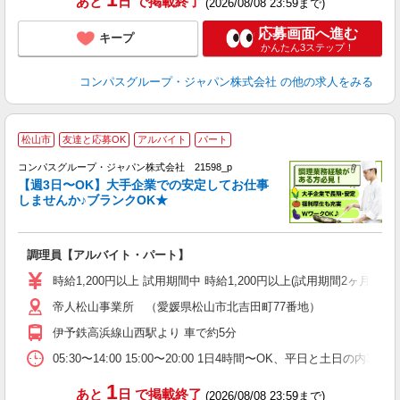
あと
日
で掲載終了
(2026/08/08 23:59まで)
応募画面へ進む
キープ
かんたん3ステップ！
コンパスグループ・ジャパン株式会社
の他の求人をみる
松山市
友達と応募OK
アルバイト
パート
コンパスグループ・ジャパン株式会社 21598_p
く
【週3日〜OK】大手企業での安定してお仕事
しませんか♪ブランクOK★
大
調理員【アルバイト・パート】
入
歓
時給1,200円以上 試用期間中 時給1,200円以上(試用期間2ヶ月
～
帝人松山事業所 （愛媛県松山市北吉田町77番地）
用
退
伊予鉄高浜線山西駅より 車で約5分
O
05:30〜14:00 15:00〜20:00 1日4時間〜OK、平日と土日の内
1
あと
日
で掲載終了
(2026/08/08 23:59まで)