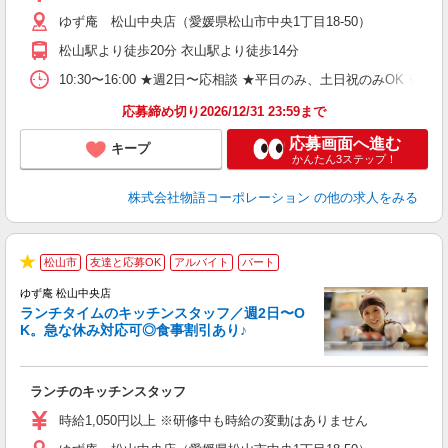
（
ゆず庵 松山中央店（愛媛県松山市中央1丁目18-50）
n
日
松山駅より徒歩20分 衣山駅より徒歩14分
煙
あ
10:30〜16:00 ★週2日〜応相談 ★平日のみ、土日祝のみO
応募締め切り2026/12/31 23:59まで
応募画面へ進む
キープ
かんたん3ステップ！
株式会社物語コーポレーション
の他の求人をみる
松山市
友達と応募OK
アルバイト
パート
で
★
ゆず庵 松山中央店
ランチタイムのキッチンスタッフ／週2日〜O
K。急な休み対応可◎食事割引あり♪
お
ランチのキッチンスタッフ
入
活
時給1,050円以上 ※研修中も時給の変動はありません
（