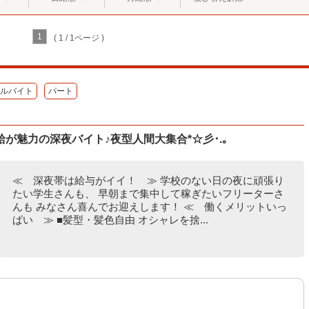
1
( 1 / 1ページ )
ルバイト
パート
が魅力の深夜バイト♪夜型人間大集合*☆彡･.｡
≪ 深夜帯は給与がイイ！ ≫ 学校のない日の夜に頑張り
たい学生さんも、 早朝まで集中して稼ぎたいフリーターさ
んも みなさん喜んでお迎えします！ ≪ 働くメリットいっ
ぱい ≫ ■髪型・髪色自由 オシャレを捨...