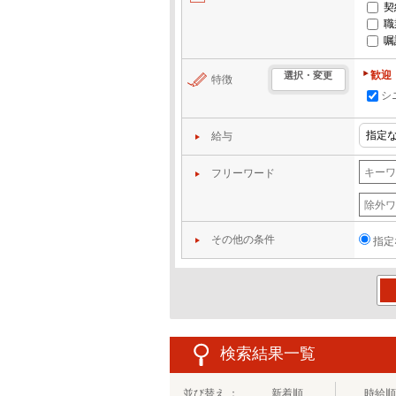
契
職
嘱
歓迎
選択・変更
特徴
シ
給与
フリーワード
その他の条件
指定
この
検索結果一覧
並び替え ：
新着順
時給順