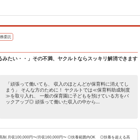
務委託
るみたい・・」その不満、ヤクルトならスッキリ解消できます
「頑張って働いても、 収入のほとんどが保育料に消えてし
まう」 そんな方のために！ ヤクルトでは≪保育料助成制度
≫を取り入れ、 一般の保育園に子どもを預けている方をバ
ックアップ◎ 頑張って働いた収入の中から...
制 月収100,000円〜/月収160,000円〜 ◎扶養範囲内OK ◎扶養を超える高