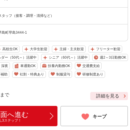
スタッフ（接客・調理・清掃など）
島町早島3444-1
高校生OK
大学生歓迎
主婦・主夫歓迎
フリーター歓迎
ルダー（50代～）活躍中
シニア（60代～）活躍中
週2～3日勤務OK
深夜
車通勤OK
扶養内勤務OK
交通費支給
事補助
社割・特典あり
制服貸与
研修制度あり
9 まで
詳細を見る
画面へ進む
キープ
ん3ステップ！