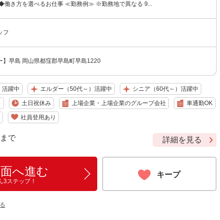
働き方を選べるお仕事 ≪勤務例≫ ※勤務地で異なる 9...
ッフ
】早島 岡山県都窪郡早島町早島1220
）活躍中
エルダー（50代～）活躍中
シニア（60代～）活躍中
り
土日祝休み
上場企業・上場企業のグループ会社
車通勤OK
社員登用あり
9 まで
詳細を見る
画面へ進む
キープ
ん3ステップ！
る