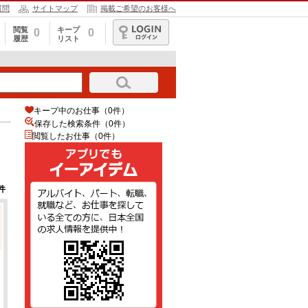
質問
サイトマップ
掲載ご希望のお客様へ
閲覧
キープ
0
0
履歴
リスト
ログイン
キープ中のお仕事（0件）
保存した検索条件（
0
件）
閲覧したお仕事（0件）
件