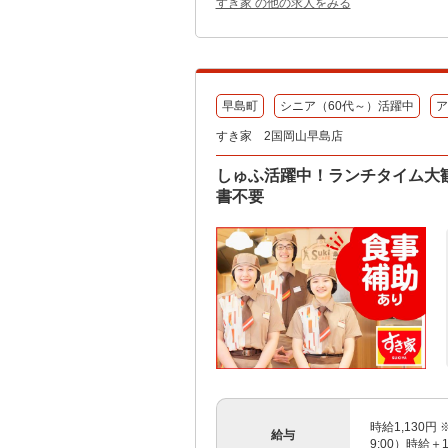
すき家 の他の求人をみる
早島町
シニア（60代～）活躍中
ア
すき家 2国岡山早島店
しゅふ活躍中！ランチタイム大歓
書不要
時給1,130円 
給与
9:00）時給＋