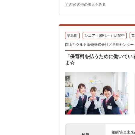
すき家 の他の求人をみる
早島町
シニア（60代～）活躍中
業
岡山ヤクルト販売株式会社／早島センター
「保育料を払うために働いてい
よ☆
報酬/完全出来高
給与