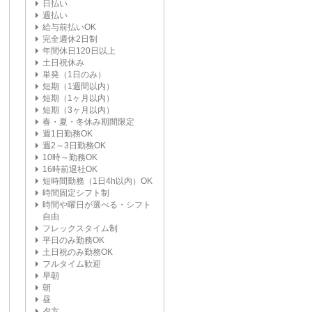
日払い
週払い
給与前払いOK
完全週休2日制
年間休日120日以上
土日祝休み
単発（1日のみ）
短期（1週間以内）
短期（1ヶ月以内）
短期（3ヶ月以内）
春・夏・冬休み期間限定
週1日勤務OK
週2～3日勤務OK
10時～勤務OK
16時前退社OK
短時間勤務（1日4h以内）OK
時間固定シフト制
時間や曜日が選べる・シフト
自由
フレックスタイム制
平日のみ勤務OK
土日祝のみ勤務OK
フルタイム歓迎
早朝
朝
昼
夕方