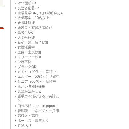
Web面接OK
友達と応募OK
職場見学OKまたは説明会あり
大量募集（10名以上）
未経験歓迎
経験者・有資格者歓迎
高校生OK
大学生歓迎
新卒・第二新卒歓迎
女性活躍中
主婦・主夫歓迎
フリーター歓迎
学歴不問
ブランクOK
ミドル（40代～）活躍中
エルダー（50代～）活躍中
シニア（60代～）活躍中
障がい者積極採用
英語が活かせる
語学力を活かせる（英語以
外）
国籍不問（jobs in japan）
管理職・マネージャー採用
高収入・高額
ボーナス・賞与あり
昇給あり