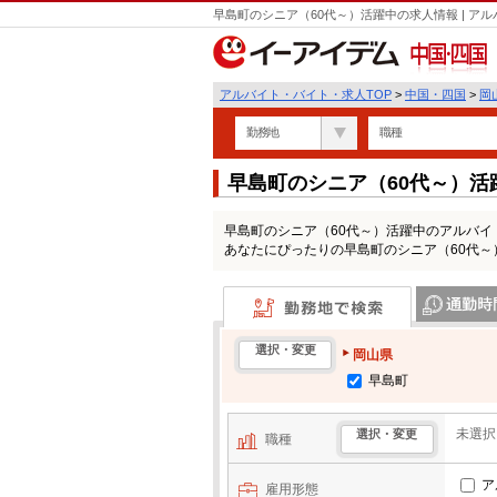
早島町のシニア（60代～）活躍中の求人情報 | 
中国・四国
アルバイト・バイト・求人TOP
>
中国・四国
>
岡
勤務地
職種
早島町のシニア（60代～）
早島町のシニア（60代～）活躍中のアルバ
あなたにぴったりの早島町のシニア（60代
勤務地で検索
通勤時間・区
選択・変更
岡山県
早島町
未選択
選択・変更
職種
ア
雇用形態