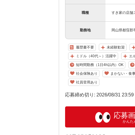
職種
すき家の店舗
勤務地
岡山県都窪郡早
履歴書不要
未経験歓迎
ミドル（40代～）活躍中
エ
短時間勤務（1日4h以内）OK
社会保険あり
まかない・食
社員登用あり
応募締め切り: 2026/08/31 23:5
応募
かんた