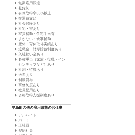
無期雇用派遣
登録制
有休取得率80%以上
交通費支給
社会保険あり
社宅・寮あり
家賃補助・住宅手当有
まかない・食事補助
産休・育休取得実績あり
退職金・財形貯蓄制度あり
入社祝い金あり
各種手当（家族・役職・イン
センティブなど）あり
社割・特典あり
送迎あり
制服貸与
研修制度あり
社員登用あり
資格取得支援制度あり
早島町の他の雇用形態のお仕事
アルバイト
パート
正社員
契約社員