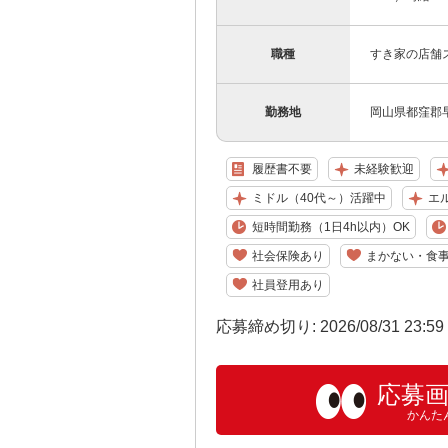
職種
すき家の店舗
勤務地
岡山県都窪郡早
履歴書不要
未経験歓迎
ミドル（40代～）活躍中
エ
短時間勤務（1日4h以内）OK
社会保険あり
まかない・食
社員登用あり
応募締め切り: 2026/08/31 23:5
応募
かんた