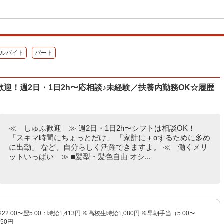
ルバイト
パート
迎！週2日・1日2h〜応相談♪未経験／扶養内勤務OK☆履歴
≪ しゅふ歓迎 ≫ 週2日・1日2h〜シフトは相談OK！
「スキマ時間にちょっとだけ」 「家計に＋αするために多め
に出勤」 など、自分らしく活躍できますよ。 ≪ 働くメリ
ットいっぱい ≫ ■髪型・髪色自由 オシ...
※22:00〜翌5:00：時給1,413円 ※高校生時給1,080円 ※早朝手当（5:00〜
150円