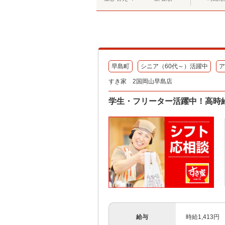
早島町
シニア（60代～）活躍中
ア
すき家 2国岡山早島店
学生・フリーター活躍中！高時給
給与
時給1,413円