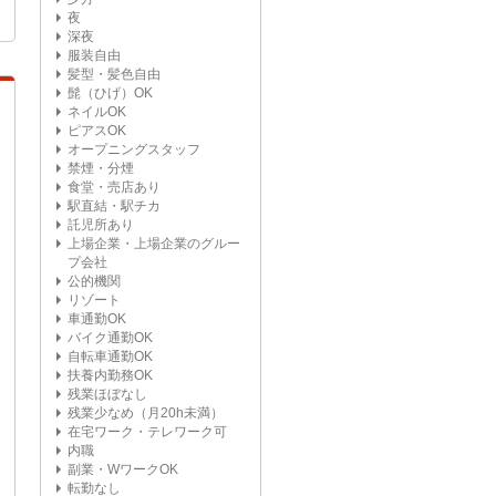
夜
深夜
服装自由
髪型・髪色自由
髭（ひげ）OK
ネイルOK
ピアスOK
オープニングスタッフ
禁煙・分煙
食堂・売店あり
駅直結・駅チカ
託児所あり
上場企業・上場企業のグルー
プ会社
公的機関
リゾート
車通勤OK
バイク通勤OK
自転車通勤OK
扶養内勤務OK
残業ほぼなし
残業少なめ（月20h未満）
在宅ワーク・テレワーク可
内職
副業・WワークOK
転勤なし