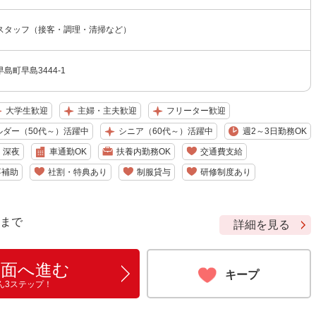
スタッフ（接客・調理・清掃など）
島町早島3444-1
大学生歓迎
主婦・主夫歓迎
フリーター歓迎
ルダー（50代～）活躍中
シニア（60代～）活躍中
週2～3日勤務OK
深夜
車通勤OK
扶養内勤務OK
交通費支給
事補助
社割・特典あり
制服貸与
研修制度あり
9 まで
詳細を見る
画面へ進む
キープ
ん3ステップ！