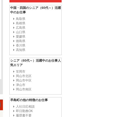
中国・四国のシニア（60代～）活躍
中のお仕事
鳥取県
島根県
広島県
山口県
愛媛県
徳島県
香川県
高知県
シニア（60代～）活躍中のお仕事人
気エリア
笠岡市
岡山市北区
岡山市中区
津山市
岡山市南区
早島町の他の特徴のお仕事
入社日応相談
即日勤務OK
履歴書不要