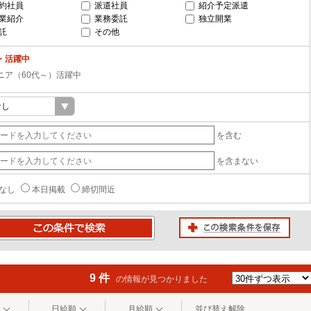
約社員
派遣社員
紹介予定派遣
業紹介
業務委託
独立開業
託
その他
・活躍中
ニア（60代～）活躍中
を含む
を含まない
なし
本日掲載
締切間近
この検索条件を保存
条件で検索
9 件
の情報が見つかりました
日給順
月給順
並び替え解除