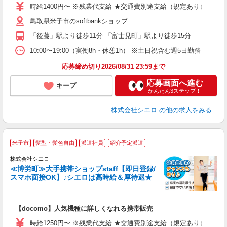
あ
時給1400円〜 ※残業代支給 ★交通費別途支給（規定あり） ゜+゜
K
鳥取県米子市のsoftbankショップ
貸
「後藤」駅より徒歩11分 「富士見町」駅より徒歩15分
10:00〜19:00（実働8h・休憩1h） ※土日祝含む週5日勤務
応募締め切り2026/08/31 23:59まで
応募画面へ進む
キープ
かんたん3ステップ！
株式会社シエロ
の他の求人をみる
★
米子市
髪型・髪色自由
派遣社員
紹介予定派遣
♪
株式会社シエロ
≪博労町≫大手携帯ショップstaff【即日登録/
スマホ面接OK】♪シエロは高時給＆厚待遇★
い
即
【docomo】人気機種に詳しくなれる携帯販売
あ
時給1250円〜 ※残業代支給 ★交通費別途支給（規定あり） ゜+゜