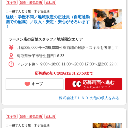
米子市
髪型・髪色自由
正社員
ラー麺ずんどう屋 米子皆生店
経験・学歴不問／地域限定の正社員（自宅通勤
圏での配属）／収入・安定・安心がそろいます
！
舗
ラーメン店の店舗スタッフ／地域限定エリア
入
不
月給225,000円〜296,000円 ※前職の経験・スキルを考慮し
髪
鳥取県米子市皆生新田1-6-33
会
＜シフト例＞ 9:00〜18:00 11:00〜20:00 17:00〜翌2:00 22:0
社
応募締め切り2026/12/31 23:59まで
応募画面へ進む
キープ
かんたん3ステップ！
株式会社ＺＵＮＤ
の他の求人をみる
米子市
髪型・髪色自由
正社員
ラー麺ずんどう屋 米子皆生店