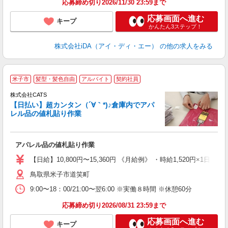
応募締め切り2026/11/30 23:59まで
応募画面へ進む
キープ
かんたん3ステップ！
株式会社iDA（アイ・ディ・エー）
の他の求人をみる
米子市
髪型・髪色自由
アルバイト
契約社員
う
株式会社CATS
入
【日払い】超カンタン（´∀｀*)♪倉庫内でアパ
た
レル品の値札貼り作業
歓
ン
入
アパレル品の値札貼り作業
完
間
【日給】10,800円〜15,360円 《月給例》 ・時給1,520円×1日8h×
髪
鳥取県米子市道笑町
9:00〜18：00/21:00〜翌6:00 ※実働８時間 ※休憩60分
応募締め切り2026/08/31 23:59まで
応募画面へ進む
キープ