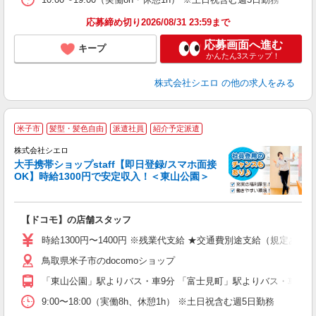
応募締め切り2026/08/31 23:59まで
応募画面へ進む
キープ
かんたん3ステップ！
株式会社シエロ
の他の求人をみる
★
米子市
髪型・髪色自由
派遣社員
紹介予定派遣
♪
株式会社シエロ
大手携帯ショップstaff【即日登録/スマホ面接
OK】時給1300円で安定収入！＜東山公園＞
務
即
【ドコモ】の店舗スタッフ
あ
時給1300円〜1400円 ※残業代支給 ★交通費別途支給（規定あり
通
鳥取県米子市のdocomoショップ
あ
「東山公園」駅よりバス・車9分 「富士見町」駅よりバス・車11分
9:00〜18:00（実働8h、休憩1h） ※土日祝含む週5日勤務