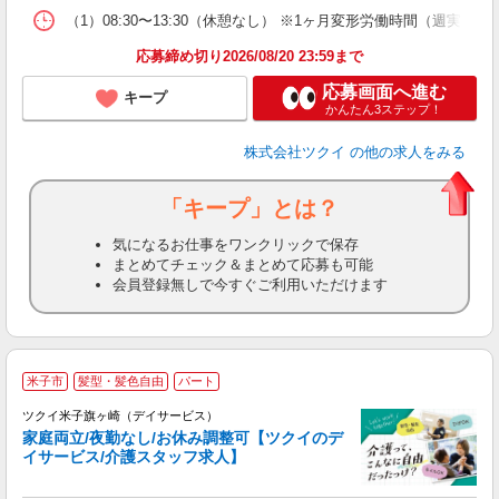
な
（1）08:30〜13:30（休憩なし） ※1ヶ月変形労働時間（週実
髪
応募締め切り2026/08/20 23:59まで
応募画面へ進む
キープ
かんたん3ステップ！
株式会社ツクイ
の他の求人をみる
「キープ」とは？
気になるお仕事をワンクリックで保存
まとめてチェック＆まとめて応募も可能
会員登録無しで今すぐご利用いただけます
米子市
髪型・髪色自由
パート
ツクイ米子旗ヶ崎（デイサービス）
家庭両立/夜勤なし/お休み調整可【ツクイのデ
イサービス/介護スタッフ求人】