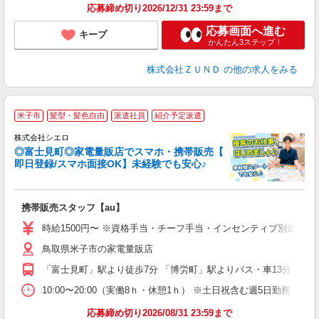
応募締め切り2026/12/31 23:59まで
応募画面へ進む
キープ
かんたん3ステップ！
株式会社ＺＵＮＤ
の他の求人をみる
★
米子市
髪型・髪色自由
派遣社員
紹介予定派遣
♪
株式会社シエロ
◎富士見町◎家電量販店でスマホ・携帯販売【
即日登録/スマホ面接OK】未経験でも安心♪
理
携帯販売スタッフ【au】
即
躍
時給1500円〜 ※資格手当・チーフ手当・インセンティブ別途支給！ 
ー
鳥取県米子市の家電量販店
自
「富士見町」駅より徒歩7分 「博労町」駅よりバス・車13分
ど
10:00〜20:00（実働8ｈ・休憩1ｈ） ※土日祝含む週5日勤務
応募締め切り2026/08/31 23:59まで