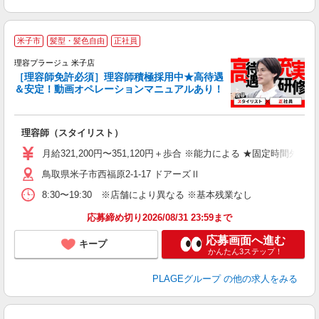
米子市
髪型・髪色自由
正社員
理容プラージュ 米子店
［理容師免許必須］理容師積極採用中★高待遇
＆安定！動画オペレーションマニュアルあり！
募
給
歩
理容師（スタイリスト）
入
資
月給321,200円〜351,120円＋歩合 ※能力による ★固定時間外
ブ
鳥取県米子市西福原2-1-17 ドアーズⅡ
自
ク
8:30〜19:30 ※店舗により異なる ※基本残業なし
あ
応募締め切り2026/08/31 23:59まで
支
応募画面へ進む
キープ
かんたん3ステップ！
PLAGEグループ
の他の求人をみる