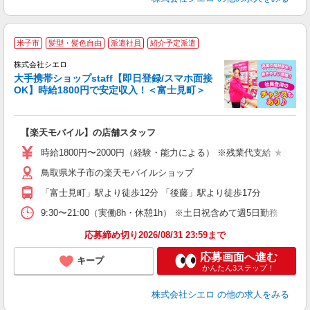
★
米子市
髪型・髪色自由
派遣社員
紹介予定派遣
♪
株式会社シエロ
大手携帯ショップstaff【即日登録/スマホ面接
OK】時給1800円で安定収入！＜富士見町＞
務
即
【楽天モバイル】の店舗スタッフ
躍
ー
時給1800円〜2000円（経験・能力による） ※残業代支給 ★交通
ピ
鳥取県米子市の楽天モバイルショップ
与
「富士見町」駅より徒歩12分 「後藤」駅より徒歩17分
9:30〜21:00（実働8h・休憩1h） ※土日祝含めて週5日勤務
応募締め切り2026/08/31 23:59まで
応募画面へ進む
キープ
かんたん3ステップ！
株式会社シエロ
の他の求人をみる