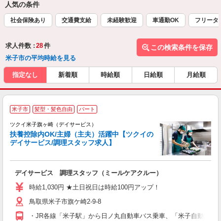
人気の条件
社会保険あり
交通費支給
未経験歓迎
車通勤OK
フリータ
求人件数 :
28
件
この検索条件を保存
米子市の平均時給を見る
指定なし
新着順
時給順
日給順
月給順
米子市
髪型・髪色自由
パート
ツクイ米子旗ヶ崎（デイサービス）
扶養控除内OK/主婦（主夫）活躍中【ツクイの
デイサービス/調理スタッフ求人】
各
デイサービス 調理スタッフ（ミールケアクルー）
入
り
時給1,030円 ★土日祝日は時給100円アップ！
リ
鳥取県米子市旗ケ崎2-9-8
ー
O
・JR各線「米子駅」から日ノ丸自動車バス乗車、「米子自動車学