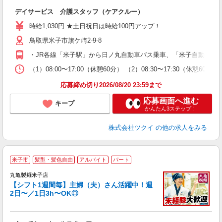
各
デイサービス 介護スタッフ（ケアクルー）
入
り
時給1,030円 ★土日祝日は時給100円アップ！
リ
鳥取県米子市旗ケ崎2-9-8
ー
O
・JR各線「米子駅」から日ノ丸自動車バス乗車、「米子自動車学
な
（1）08:00〜17:00（休憩60分） （2）08:30〜17:30
髪
応募締め切り2026/08/20 23:59まで
応募画面へ進む
キープ
かんたん3ステップ！
株式会社ツクイ
の他の求人をみる
米子市
髪型・髪色自由
アルバイト
パート
丸亀製麺米子店
【シフト1週間毎】主婦（夫）さん活躍中！週
2日〜／1日3h〜OK◎
ル