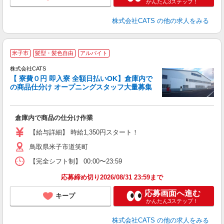
かんたん3ステップ！
株式会社CATS
の他の求人をみる
米子市
髪型・髪色自由
アルバイト
入
株式会社CATS
場
【 寮費０円 即入寮 全額日払いOK】倉庫内で
者
の商品仕分け オープニングスタッフ大量募集
ン
い
迎
倉庫内で商品の仕分け作業
プ
勤
【給与詳細】 時給1,350円スタート！
鳥取県米子市道笑町
【完全シフト制】 00:00〜23:59
応募締め切り2026/08/31 23:59まで
応募画面へ進む
キープ
かんたん3ステップ！
株式会社CATS
の他の求人をみる