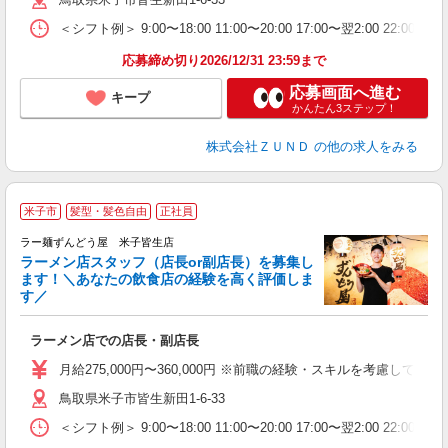
場
＜シフト例＞ 9:00〜18:00 11:00〜20:00 17:00〜翌2:00 22:0
テ
応募締め切り2026/12/31 23:59まで
応募画面へ進む
キープ
かんたん3ステップ！
株式会社ＺＵＮＤ
の他の求人をみる
米子市
髪型・髪色自由
正社員
ラー麺ずんどう屋 米子皆生店
ラーメン店スタッフ（店長or副店長）を募集し
ます！＼あなたの飲食店の経験を高く評価しま
す／
ご
ラーメン店での店長・副店長
入
ク
月給275,000円〜360,000円 ※前職の経験・スキルを考慮し
ネ
鳥取県米子市皆生新田1-6-33
場
＜シフト例＞ 9:00〜18:00 11:00〜20:00 17:00〜翌2:00 22:0
テ