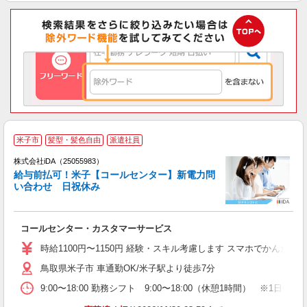
米子市
髪型・髪色自由
派遣社員
株式会社iDA（25055983）
給与前払可！米子【コールセンター】新電力問
い合わせ 日祝休み
た
コールセンター・カスタマーサービス
入
勤
時給1100円〜1150円 経験・スキル考慮します スマホでかん
K
鳥取県米子市 車通勤OK/米子駅より徒歩7分
歓
選
9:00〜18:00 勤務シフト 9:00〜18:00（休憩1時間） ※
活