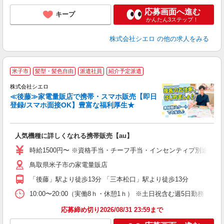
応募画面へ進む
キープ
かんたん3ステップ！
株式会社シエロ
の他の求人をみる
★
米子市
髪型・髪色自由
派遣社員
紹介予定派遣
♪
株式会社シエロ
≪後藤≫家電量販店で携帯・スマホ販売【即日
登録/スマホ面接OK】豊富な福利厚生★
い
即
人気機種に詳しくなれる携帯販売【au】
躍
ー
時給1500円〜 ※資格手当・チーフ手当・インセンティブ別途支給！ 
自
鳥取県米子市の家電量販店
ど
「後藤」駅より徒歩13分 「三本松口」駅より徒歩13分
10:00〜20:00（実働8ｈ・休憩1ｈ） ※土日祝含む週5日勤務
応募締め切り2026/08/31 23:59まで