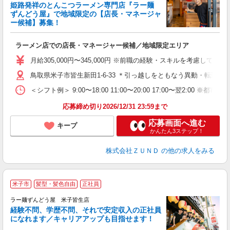
姫路発祥のとんこつラーメン専門店『ラー麺
ずんどう屋』で地域限定の【店長・マネージャ
【
ー候補】募集！
休
ラーメン店での店長・マネージャー候補／地域限定エリア
入
ク
月給305,000円〜345,000円 ※前職の経験・スキルを考慮し
色
鳥取県米子市皆生新田1-6-33 ＊引っ越しをともなう異動・転勤な
通
＜シフト例＞ 9:00〜18:00 11:00〜20:00 17:00〜翌2:00 
割
応募締め切り2026/12/31 23:59まで
応募画面へ進む
キープ
かんたん3ステップ！
株式会社ＺＵＮＤ
の他の求人をみる
米子市
髪型・髪色自由
正社員
ラー麺ずんどう屋 米子皆生店
経験不問、学歴不問、それで安定収入の正社員
になれます／キャリアアップも目指せます！