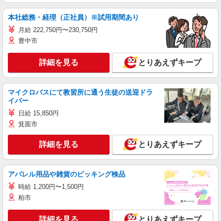
本社総務・経理（正社員）※試用期間あり
月給 222,750円〜230,750円
豊中市
詳細を見る
とりあえずキープ
マイクロバスにて教習所に通う生徒の送迎ドラ
イバー
日給 15,850円
箕面市
詳細を見る
とりあえずキープ
アパレル用品や雑貨のピッキング検品
時給 1,200円〜1,500円
柏市
詳細を見る
とりあえずキープ