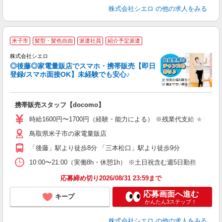
株式会社シエロ
の他の求人をみる
★
米子市
髪型・髪色自由
派遣社員
紹介予定派遣
♪
株式会社シエロ
◎後藤◎家電量販店でスマホ・携帯販売【即日
登録/スマホ面接OK】未経験でも安心♪
理
携帯販売スタッフ【docomo】
即
躍
時給1600円〜1700円（経験・能力による） ※残業代支給 ★交通
ー
鳥取県米子市の家電量販店
自
「後藤」駅より徒歩8分 「三本松口」駅より徒歩9分
ど
10:00〜21:00（実働8h・休憩1h） ※土日祝含む週5日勤務
応募締め切り2026/08/31 23:59まで
応募画面へ進む
キープ
かんたん3ステップ！
株式会社シエロ
の他の求人をみる