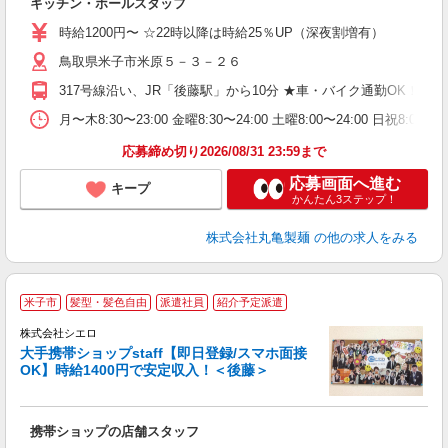
キッチン・ホールスタッフ
入
者
時給1200円〜 ☆22時以降は時給25％UP（深夜割増有）
歓
鳥取県米子市米原５－３－２６
～
り
317号線沿い、JR「後藤駅」から10分 ★車・バイク通勤OK！
勤
べ
月〜木8:30〜23:00 金曜8:30〜24:00 土曜8:00〜2
迎
応募締め切り2026/08/31 23:59まで
応募画面へ進む
キープ
かんたん3ステップ！
株式会社丸亀製麺
の他の求人をみる
★
米子市
髪型・髪色自由
派遣社員
紹介予定派遣
♪
株式会社シエロ
大手携帯ショップstaff【即日登録/スマホ面接
OK】時給1400円で安定収入！＜後藤＞
務
即
携帯ショップの店舗スタッフ