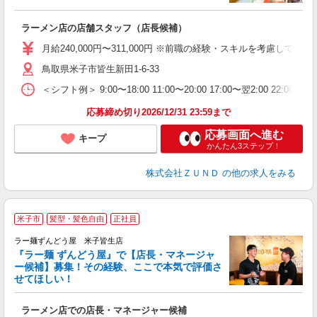
社
ラーメン店の店舗スタッフ（店長候補）
入
不
月給240,000円〜311,000円 ※前職の経験・スキルを考慮
髪
鳥取県米子市皆生新田1-6-33
会
＜シフト例＞ 9:00〜18:00 11:00〜20:00 17:00〜翌2:00 22:0
社
応募締め切り2026/12/31 23:59まで
応募画面へ進む
キープ
かんたん3ステップ！
株式会社ＺＵＮＤ
の他の求人をみる
米子市
髪型・髪色自由
正社員
し
ラー麺ずんどう屋 米子皆生店
『ラー麺 ずんどう屋』で【店長・マネージャ
ー候補】募集！その経験、ここで本気で評価さ
せてほしい！
ち
ラーメン店での店長・マネージャー候補
入