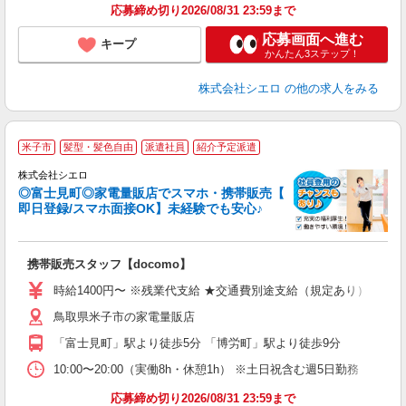
応募締め切り2026/08/31 23:59まで
応募画面へ進む
キープ
かんたん3ステップ！
株式会社シエロ
の他の求人をみる
★
米子市
髪型・髪色自由
派遣社員
紹介予定派遣
♪
株式会社シエロ
◎富士見町◎家電量販店でスマホ・携帯販売【
即日登録/スマホ面接OK】未経験でも安心♪
理
携帯販売スタッフ【docomo】
即
時給1400円〜 ※残業代支給 ★交通費別途支給（規定あり） ゜+゜
あ
鳥取県米子市の家電量販店
K
「富士見町」駅より徒歩5分 「博労町」駅より徒歩9分
貸
10:00〜20:00（実働8h・休憩1h） ※土日祝含む週5日勤務
応募締め切り2026/08/31 23:59まで