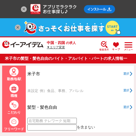
中国・四国
の求人
▼エリア変更
米子市の髪型・髪色自由のバイト・アルバイト・パートの求人情報一
覧
米子市
選択
勤務地/駅
未設定
例）食品、事務、アパレル
選択
職種
髪型・髪色自由
選択
こだわり
を含まない
フリーワード