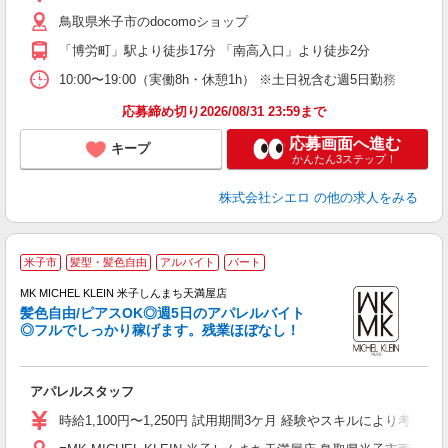
K
鳥取県米子市のdocomoショップ
な
「博労町」駅より徒歩17分 「南高入口」より徒歩2分
10:00〜19:00（実働8h・休憩1h） ※土日祝含む週5日勤務
応募締め切り2026/08/31 23:59まで
応募画面へ進む
キープ
かんたん3ステップ！
株式会社シエロ
の他の求人をみる
米子市
髪型・髪色自由
アルバイト
パート
6
MK MICHEL KLEIN 米子しんまち天満屋店
髪色自由/ピアスOK◎週5日のアパレルバイト
◎フルでしっかり稼げます。残業ほぼなし！
正
アパレルスタッフ
経
色
時給1,100円〜1,250円 試用期間3ケ月 経験やスキルにより考慮い
会