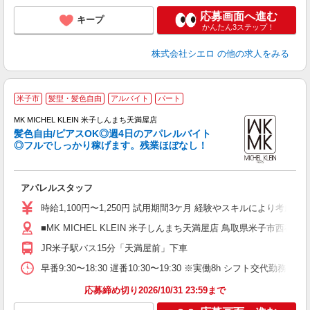
応募画面へ進む
キープ
かんたん3ステップ！
株式会社シエロ
の他の求人をみる
米子市
髪型・髪色自由
アルバイト
パート
6
MK MICHEL KLEIN 米子しんまち天満屋店
髪色自由/ピアスOK◎週4日のアパレルバイト
◎フルでしっかり稼げます。残業ほぼなし！
正
アパレルスタッフ
経
～
時給1,100円〜1,250円 試用期間3ケ月 経験やスキルにより考慮い
煙
■MK MICHEL KLEIN 米子しんまち天満屋店 鳥取県米子市西福原2
あ
JR米子駅バス15分「天満屋前」下車
早番9:30〜18:30 遅番10:30〜19:30 ※実働8h シフト交代
応募締め切り2026/10/31 23:59まで