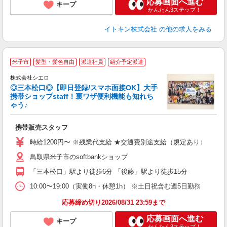
応募画面へ進む
キープ
かんたん3ステップ！
イトキン株式会社
の他の求人をみる
★
米子市
髪型・髪色自由
派遣社員
紹介予定派遣
♪
株式会社シエロ
◎三本松口◎【即日登録/スマホ面接OK】大手
携帯ショップstaff！裏ワザ便利機能も知れち
ゃう♪
理
携帯販売スタッフ
即
時給1200円〜 ※残業代支給 ★交通費別途支給（規定あり） ゜+゜
あ
鳥取県米子市のsoftbankショップ
K
「三本松口」駅より徒歩6分 「後藤」駅より徒歩15分
貸
10:00〜19:00（実働8h・休憩1h） ※土日祝含む週5日勤務
応募締め切り2026/08/31 23:59まで
応募画面へ進む
キープ
かんたん3ステップ！