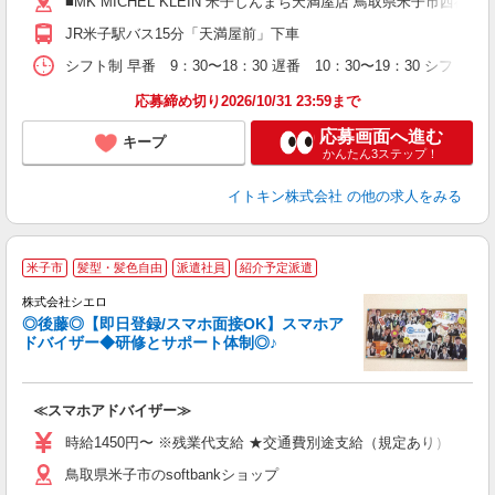
■MK MICHEL KLEIN 米子しんまち天満屋店 鳥取県米子市西福原2
員
JR米子駅バス15分「天満屋前」下車
シフト制 早番 9：30〜18：30 遅番 10：30〜19：30 シフ
応募締め切り2026/10/31 23:59まで
応募画面へ進む
キープ
かんたん3ステップ！
イトキン株式会社
の他の求人をみる
★
米子市
髪型・髪色自由
派遣社員
紹介予定派遣
♪
株式会社シエロ
◎後藤◎【即日登録/スマホ面接OK】スマホア
ドバイザー◆研修とサポート体制◎♪
造
≪スマホアドバイザー≫
即
時給1450円〜 ※残業代支給 ★交通費別途支給（規定あり） ゜+゜
あ
鳥取県米子市のsoftbankショップ
K