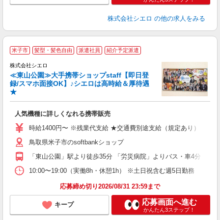
株式会社シエロ
の他の求人をみる
★
米子市
髪型・髪色自由
派遣社員
紹介予定派遣
♪
株式会社シエロ
≪東山公園≫大手携帯ショップstaff【即日登
録/スマホ面接OK】♪シエロは高時給＆厚待遇
★
い
即
人気機種に詳しくなれる携帯販売
あ
時給1400円〜 ※残業代支給 ★交通費別途支給（規定あり） ゜+゜
K
鳥取県米子市のsoftbankショップ
貸
「東山公園」駅より徒歩35分 「労災病院」よりバス・車4分
10:00〜19:00（実働8h・休憩1h） ※土日祝含む週5日勤務
応募締め切り2026/08/31 23:59まで
応募画面へ進む
キープ
かんたん3ステップ！