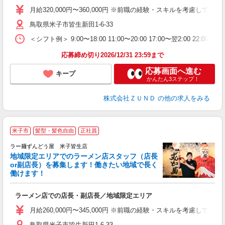
ク
月給320,000円〜360,000円 ※前職の経験・スキルを考慮
色
鳥取県米子市皆生新田1-6-33
通
＜シフト例＞ 9:00〜18:00 11:00〜20:00 17:00〜翌2:00 22:0
割
応募締め切り2026/12/31 23:59まで
応募画面へ進む
キープ
かんたん3ステップ！
株式会社ＺＵＮＤ
の他の求人をみる
米子市
髪型・髪色自由
正社員
ラー麺ずんどう屋 米子皆生店
地域限定エリアでのラーメン店スタッフ（店長
間
or副店長）を募集します！働きたい地域で長く
働けます！
ン
ラーメン店での店長・副店長／地域限定エリア
入
ク
月給260,000円〜345,000円 ※前職の経験・スキルを考慮し
ネ
鳥取県米子市皆生新田1-6-33