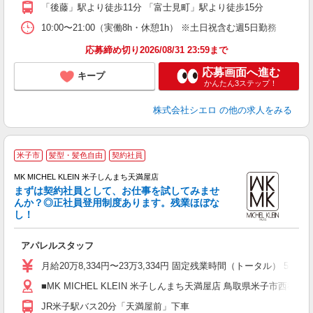
「後藤」駅より徒歩11分 「富士見町」駅より徒歩15分
貸
10:00〜21:00（実働8h・休憩1h） ※土日祝含む週5日勤務
応募締め切り2026/08/31 23:59まで
応募画面へ進む
キープ
かんたん3ステップ！
株式会社シエロ
の他の求人をみる
米子市
髪型・髪色自由
契約社員
MK MICHEL KLEIN 米子しんまち天満屋店
まずは契約社員として、お仕事を試してみませ
んか？◎正社員登用制度あります。残業ほぼな
し！
ズ
メ
アパレルスタッフ
経
色
月給20万8,334円〜23万3,334円 固定残業時間（トータル）
会
■MK MICHEL KLEIN 米子しんまち天満屋店 鳥取県米子市西福原2
員
JR米子駅バス20分「天満屋前」下車