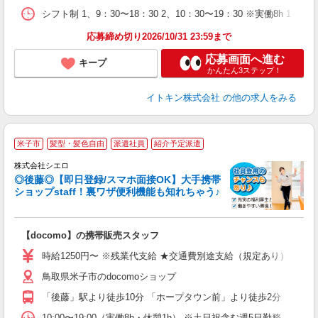
シフト制 1、9：30〜18：30 2、10：30〜19：30 ※実働8h 
応募締め切り2026/10/31 23:59まで
応募画面へ進む
キープ
かんたん3ステップ！
イトキン株式会社
の他の求人をみる
★
米子市
髪型・髪色自由
派遣社員
紹介予定派遣
♪
株式会社シエロ
◎後藤◎【即日登録/スマホ面接OK】大手携帯
ショップstaff！裏ワザ便利機能も知れちゃう♪
理
【docomo】の携帯販売スタッフ
即
時給1250円〜 ※残業代支給 ★交通費別途支給（規定あり） ゜+゜
あ
鳥取県米子市のdocomoショップ
K
「後藤」駅より徒歩10分 「ホープタウン前」より徒歩2分
な
10:00〜19:00（実働8h・休憩1h） ※土日祝含む週5日勤務