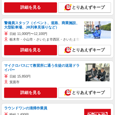
詳細を見る
とりあえずキープ
警備員スタッフ（イベント、道路、商業施設、
大型駐車場、JR列車見張りなど）
日給 11,000円〜12,100円
栃木市・小山市・さいたま市西区・さいたま市岩槻区・久喜市・蓮田
詳細を見る
とりあえずキープ
マイクロバスにて教習所に通う生徒の送迎ドラ
イバー
日給 15,850円
箕面市
詳細を見る
とりあえずキープ
ラウンドワンの清掃作業員
時給 1,400円