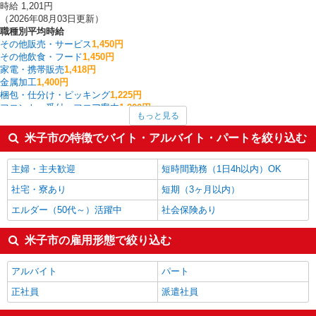
時給 1,201円
（2026年08月03日更新）
職種別平均時給
その他販売・サービス
1,450円
その他飲食・フード
1,450円
家電・携帯販売
1,418円
金属加工
1,400円
梱包・仕分け・ピッキング
1,225円
フロント・受付・フロア案内
1,200円
もっと見る
製造・組立・加工
1,200円
その他軽作業・製造・物流
1,200円
米子市の特徴でバイト・アルバイト・パートを絞り込む
客室清掃・ベッドメイキング
1,200円
食品製造・加工
1,188円
主婦・主夫歓迎
短時間勤務（1日4h以内）OK
米子市の他の職種の平均時給を見る
社宅・寮あり
短期（3ヶ月以内）
エルダー（50代～）活躍中
社会保険あり
米子市の雇用形態で絞り込む
アルバイト
パート
正社員
派遣社員