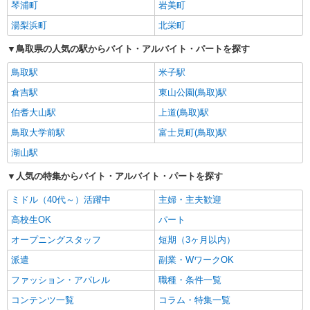
琴浦町
岩美町
湯梨浜町
北栄町
鳥取県の人気の駅からバイト・アルバイト・パートを探す
鳥取駅
米子駅
倉吉駅
東山公園(鳥取)駅
伯耆大山駅
上道(鳥取)駅
鳥取大学前駅
富士見町(鳥取)駅
湖山駅
人気の特集からバイト・アルバイト・パートを探す
ミドル（40代～）活躍中
主婦・主夫歓迎
高校生OK
パート
オープニングスタッフ
短期（3ヶ月以内）
派遣
副業・WワークOK
ファッション・アパレル
職種・条件一覧
コンテンツ一覧
コラム・特集一覧