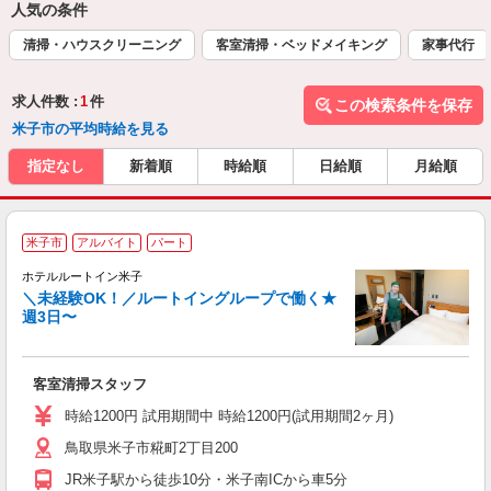
人気の条件
清掃・ハウスクリーニング
客室清掃・ベッドメイキング
家事代行
求人件数 :
1
件
この検索条件を保存
米子市の平均時給を見る
指定なし
新着順
時給順
日給順
月給順
米子市
アルバイト
パート
ホテルルートイン米子
＼未経験OK！／ルートイングループで働く★
週3日〜
履
迎
躍
客室清掃スタッフ
朝
険
時給1200円 試用期間中 時給1200円(試用期間2ヶ月)
鳥取県米子市糀町2丁目200
JR米子駅から徒歩10分・米子南ICから車5分