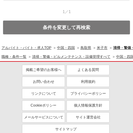
1／1
条件を変更して再検索
アルバイト・バイト・求人TOP
中国・四国
鳥取県
米子市
清掃・警備
職種・条件一覧
清掃・警備・ビルメンテナンス・設備管理すべて
中国・四
掲載ご希望のお客様へ
よくある質問
お問い合わせ
利用規約
リンクについて
プライバシーポリシー
Cookieポリシー
個人情報保護方針
メールサービスについて
サイト運営会社
サイトマップ