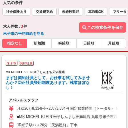
人気の条件
社会保険あり
交通費支給
未経験歓迎
車通勤OK
フリータ
求人件数 :
3
件
この検索条件を保存
米子市の平均時給を見る
指定なし
新着順
時給順
日給順
月給順
米子市
契約社員
MK MICHEL KLEIN 米子しんまち天満屋店
まずは契約社員として、お仕事を試してみませ
んか？◎正社員登用制度あります。残業ほぼな
し！
ズ
メ
アパレルスタッフ
経
色
月給20万8,334円〜23万3,334円 固定残業時間（トータル）
会
■MK MICHEL KLEIN 米子しんまち天満屋店 鳥取県米子市西福原2
員
JR米子駅バス20分「天満屋前」下車