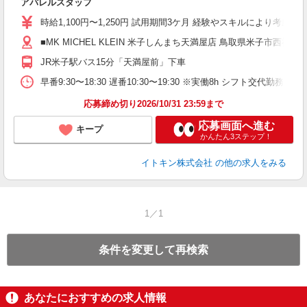
アパレルスタッフ
経
～
時給1,100円〜1,250円 試用期間3ケ月 経験やスキルにより考慮い
煙
■MK MICHEL KLEIN 米子しんまち天満屋店 鳥取県米子市西福原2
あ
JR米子駅バス15分「天満屋前」下車
早番9:30〜18:30 遅番10:30〜19:30 ※実働8h シフト交代
応募締め切り2026/10/31 23:59まで
応募画面へ進む
キープ
かんたん3ステップ！
イトキン株式会社
の他の求人をみる
1／1
条件を変更して再検索
あなたにおすすめの求人情報