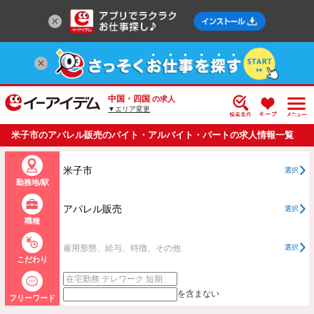
中国・四国
の求人
▼エリア変更
米子市のアパレル販売のバイト・アルバイト・パートの求人情報一覧
米子市
選択
勤務地/駅
アパレル販売
選択
職種
雇用形態、給与、特徴、その他
選択
こだわり
を含まない
フリーワード