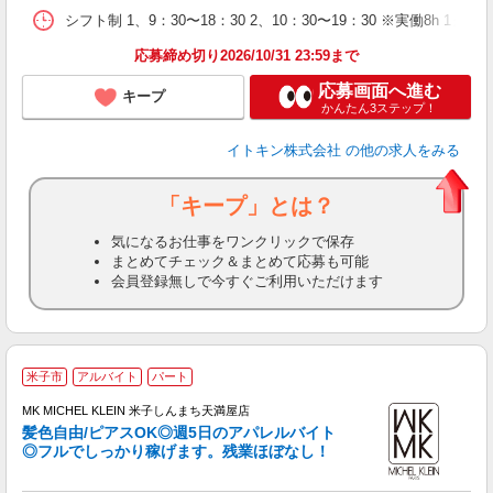
シフト制 1、9：30〜18：30 2、10：30〜19：30 ※実働8h 
応募締め切り2026/10/31 23:59まで
応募画面へ進む
キープ
かんたん3ステップ！
イトキン株式会社
の他の求人をみる
「キープ」とは？
気になるお仕事をワンクリックで保存
まとめてチェック＆まとめて応募も可能
会員登録無しで今すぐご利用いただけます
米子市
アルバイト
パート
6
MK MICHEL KLEIN 米子しんまち天満屋店
髪色自由/ピアスOK◎週5日のアパレルバイト
◎フルでしっかり稼げます。残業ほぼなし！