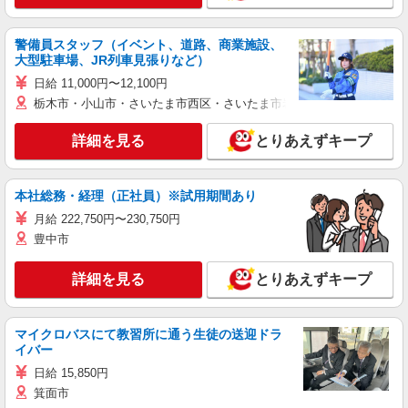
警備員スタッフ（イベント、道路、商業施設、
大型駐車場、JR列車見張りなど）
日給 11,000円〜12,100円
栃木市・小山市・さいたま市西区・さいたま市岩槻区・久喜市・蓮田
詳細を見る
とりあえずキープ
本社総務・経理（正社員）※試用期間あり
月給 222,750円〜230,750円
豊中市
詳細を見る
とりあえずキープ
マイクロバスにて教習所に通う生徒の送迎ドラ
イバー
日給 15,850円
箕面市