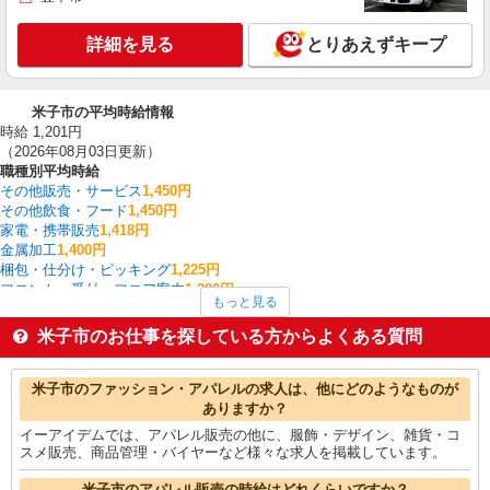
詳細を見る
とりあえずキープ
米子市の平均時給情報
時給 1,201円
（2026年08月03日更新）
職種別平均時給
その他販売・サービス
1,450円
その他飲食・フード
1,450円
家電・携帯販売
1,418円
金属加工
1,400円
梱包・仕分け・ピッキング
1,225円
フロント・受付・フロア案内
1,200円
もっと見る
製造・組立・加工
1,200円
その他軽作業・製造・物流
1,200円
米子市のお仕事を探している方からよくある質問
客室清掃・ベッドメイキング
1,200円
食品製造・加工
1,188円
米子市の他の職種の平均時給を見る
米子市のファッション・アパレルの求人は、他にどのようなものが
ありますか？
イーアイデムでは、アパレル販売の他に、服飾・デザイン、雑貨・コ
スメ販売、商品管理・バイヤーなど様々な求人を掲載しています。
米子市のアパレル販売の時給はどれくらいですか？