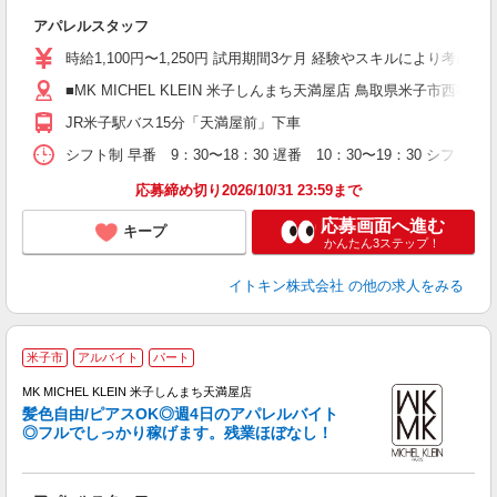
正
アパレルスタッフ
経
色
時給1,100円〜1,250円 試用期間3ケ月 経験やスキルにより考慮い
会
■MK MICHEL KLEIN 米子しんまち天満屋店 鳥取県米子市西福原2
員
JR米子駅バス15分「天満屋前」下車
シフト制 早番 9：30〜18：30 遅番 10：30〜19：30 シフ
応募締め切り2026/10/31 23:59まで
応募画面へ進む
キープ
かんたん3ステップ！
イトキン株式会社
の他の求人をみる
米子市
アルバイト
パート
6
MK MICHEL KLEIN 米子しんまち天満屋店
髪色自由/ピアスOK◎週4日のアパレルバイト
◎フルでしっかり稼げます。残業ほぼなし！
正