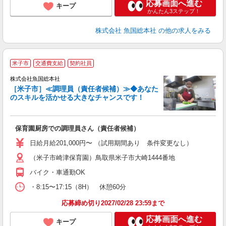
応募画面へ進む
キープ
かんたん3ステップ！
株式会社 魚国総本社
の他の求人をみる
米子市
交通費支給
契約社員
株式会社魚国総本社
る
［米子市］≪調理員（責任者候補）≫◆あなた
の
のスキルを活かせる大きなチャンスです！
タ
保育園厨房での調理員さん（責任者候補）
経
通
日給月給201,000円〜 （試用期間あり 条件変更なし）
（米子市崎津保育園）鳥取県米子市大崎1444番地
バイク・車通勤OK
・8:15〜17:15（8H） 休憩60分
応募締め切り2027/02/28 23:59まで
応募画面へ進む
キープ