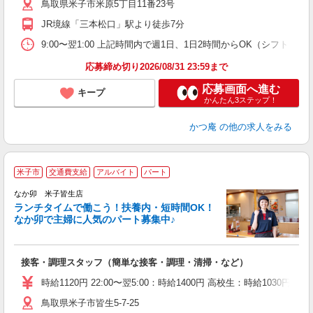
鳥取県米子市米原5丁目11番23号
員
JR境線「三本松口」駅より徒歩7分
9:00〜翌1:00 上記時間内で週1日、1日2時間からOK（シフト制） ＜シ
応募締め切り2026/08/31 23:59まで
応募画面へ進む
キープ
かんたん3ステップ！
かつ庵
の他の求人をみる
米子市
交通費支給
アルバイト
パート
気
なか卯 米子皆生店
ランチタイムで働こう！扶養内・短時間OK！
なか卯で主婦に人気のパート募集中♪
き
接客・調理スタッフ（簡単な接客・調理・清掃・など）
未
O
時給1120円 22:00〜翌5:00：時給1400円 高校生：時給1030円 
イ
鳥取県米子市皆生5-7-25
補