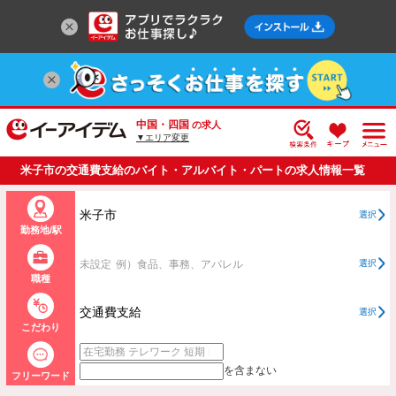
中国・四国
の求人
▼エリア変更
米子市の交通費支給のバイト・アルバイト・パートの求人情報一覧
米子市
選択
勤務地/駅
未設定
例）食品、事務、アパレル
選択
職種
交通費支給
選択
こだわり
を含まない
フリーワード