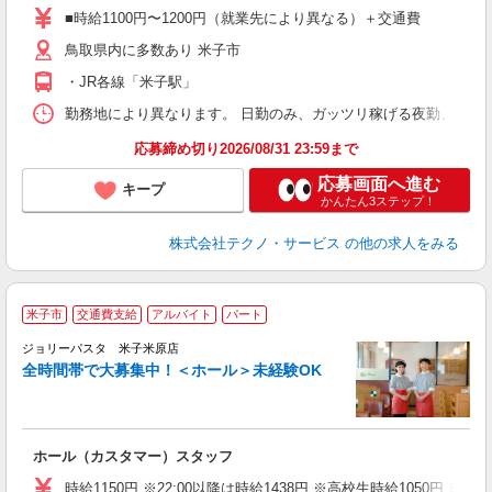
ア
■時給1100円〜1200円（就業先により異なる）＋交通費
の
鳥取県内に多数あり 米子市
・JR各線「米子駅」
勤務地により異なります。 日勤のみ、ガッツリ稼げる夜勤、シフトによる交
応募締め切り2026/08/31 23:59まで
応募画面へ進む
キープ
かんたん3ステップ！
株式会社テクノ・サービス
の他の求人をみる
米子市
交通費支給
アルバイト
パート
ジョリーパスタ 米子米原店
全時間帯で大募集中！＜ホール＞未経験OK
ま
ホール（カスタマー）スタッフ
未
（
時給1150円 ※22:00以降は時給1438円 ※高校生時給1050円