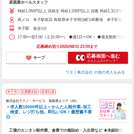
居酒屋ホールスタッフ
時給1,050円以上 高校生 時給1,030円以上 深夜 時給1,313円 研修
鳥メロ 米子駅前店 鳥取県米子市明治町140番地 米子駅前パーキ
米子駅 徒歩1分
17:00〜翌3:00（土15:00〜） ◆週1日〜OK！ ◆週末勤務
応募締め切り2026/08/31 23:59まで
応募画面へ進む
キープ
かんたん3ステップ！
ワタミ株式会社
の他の求人をみる
≪
米子市
交通費支給
派遣社員
株式会社テクノ・サービス 鳥取県エリア（03）
＜求人数10000件以上＞かんたん軽作業♪加工
、検査、レジ打ち他。即払いOK！履歴書不要
◎
お
工場のカンタン軽作業、倉庫での箱詰め・入出荷など ★未経験OKのお
未