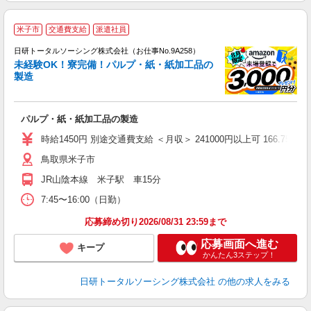
◎
米子市
交通費支給
派遣社員
n
日研トータルソーシング株式会社（お仕事No.9A258）
ー
未経験OK！寮完備！パルプ・紙・紙加工品の
z
製造
談
W
パルプ・紙・紙加工品の製造
ク
費
時給1450円 別途交通費支給 ＜月収＞ 241000円以上可 166.75H
鳥取県米子市
JR山陰本線 米子駅 車15分
7:45〜16:00（日勤）
応募締め切り2026/08/31 23:59まで
応募画面へ進む
キープ
かんたん3ステップ！
日研トータルソーシング株式会社
の他の求人をみる