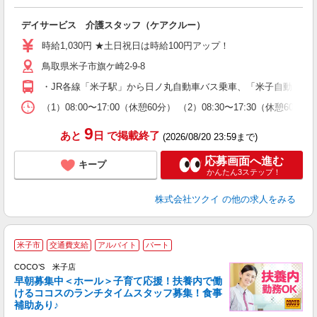
各
デイサービス 介護スタッフ（ケアクルー）
入
り
時給1,030円 ★土日祝日は時給100円アップ！
リ
鳥取県米子市旗ケ崎2-9-8
ー
O
・JR各線「米子駅」から日ノ丸自動車バス乗車、「米子自動車学
な
（1）08:00〜17:00（休憩60分） （2）08:30〜17:30
髪
9
あと
日
で掲載終了
(2026/08/20 23:59まで)
応募画面へ進む
キープ
かんたん3ステップ！
株式会社ツクイ
の他の求人をみる
米子市
交通費支給
アルバイト
パート
COCO’S 米子店
早朝募集中＜ホール＞子育て応援！扶養内で働
けるココスのランチタイムスタッフ募集！食事
補助あり♪