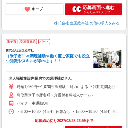
応募画面へ進む
キープ
かんたん3ステップ！
株式会社 魚国総本社
の他の求人をみる
米子市
交通費支給
パート
味
株式会社魚国総本社
［米子市］≪調理補助≫働く度ご家庭でも役立
つ知識やスキルが学べます！！
ご
未
老人福祉施設内厨房での調理補助さん
夜
時給1,050円〜1,070円 ※経験・能力による ＊試用期間あり：2
鳥取県米子市彦名町（介護付有料老人ホーム）
バイク・車通勤OK
・6:00〜10:30（4.5H）休憩なし ・15:00〜19:30（4.5H）休憩なし
応募締め切り2027/02/28 23:59まで