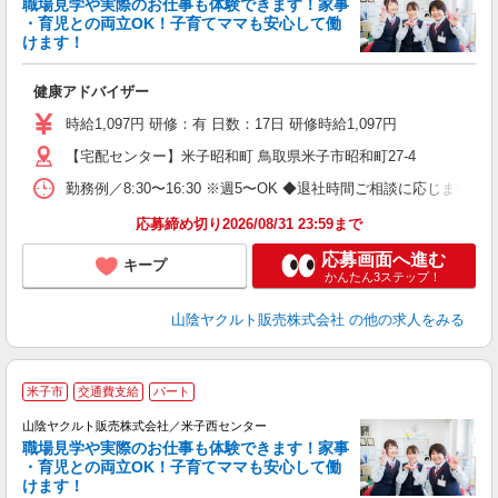
職場見学や実際のお仕事も体験できます！家事
・育児との両立OK！子育てママも安心して働
けます！
っ
健康アドバイザー
あ
時給1,097円 研修：有 日数：17日 研修時給1,097円
【宅配センター】米子昭和町 鳥取県米子市昭和町27-4
勤務例／8:30〜16:30 ※週5〜OK ◆退社時間ご相談に応じます！
応募締め切り2026/08/31 23:59まで
応募画面へ進む
キープ
かんたん3ステップ！
山陰ヤクルト販売株式会社
の他の求人をみる
米子市
交通費支給
パート
山陰ヤクルト販売株式会社／米子西センター
職場見学や実際のお仕事も体験できます！家事
・育児との両立OK！子育てママも安心して働
けます！