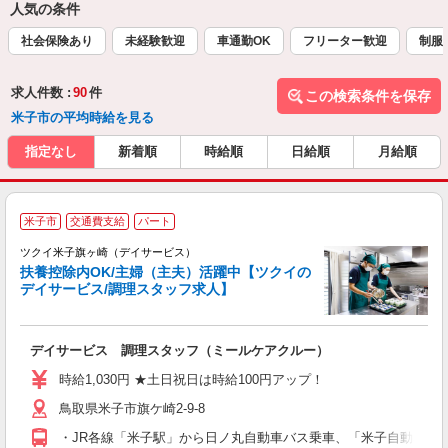
人気の条件
社会保険あり
未経験歓迎
車通勤OK
フリーター歓迎
制服
求人件数 :
90
件
この検索条件を保存
米子市の平均時給を見る
指定なし
新着順
時給順
日給順
月給順
米子市
交通費支給
パート
ツクイ米子旗ヶ崎（デイサービス）
扶養控除内OK/主婦（主夫）活躍中【ツクイの
デイサービス/調理スタッフ求人】
各
デイサービス 調理スタッフ（ミールケアクルー）
入
り
時給1,030円 ★土日祝日は時給100円アップ！
リ
鳥取県米子市旗ケ崎2-9-8
ー
O
・JR各線「米子駅」から日ノ丸自動車バス乗車、「米子自動車学