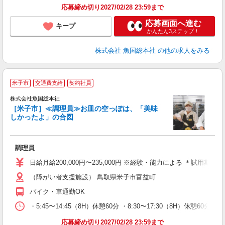
応募締め切り2027/02/28 23:59まで
応募画面へ進む
キープ
かんたん3ステップ！
株式会社 魚国総本社
の他の求人をみる
米子市
交通費支給
契約社員
株式会社魚国総本社
全
［米子市］≪調理員≫お皿の空っぽは、「美味
しかったよ」の合図
軽
調理員
早
日給月給200,000円〜235,000円 ※経験・能力による ＊試用期
（障がい者支援施設） 鳥取県米子市富益町
バイク・車通勤OK
・5:45〜14:45（8H）休憩60分 ・8:30〜17:30（8H）休憩60分 ・1
応募締め切り2027/02/28 23:59まで