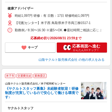
っ
健康アドバイザー
あ
時給1,097円 研修：有 日数：17日 研修時給1,097円
【宅配センター】米子西 鳥取県米子市両三柳1517-1
勤務例／8:30〜16:30 ※週5〜OK ◆退社時間ご相談に応じます！
応募締め切り2026/08/31 23:59まで
応募画面へ進む
キープ
かんたん3ステップ！
山陰ヤクルト販売株式会社
の他の求人をみる
米子市
交通費支給
業務委託
山陰ヤクルト販売株式会社／米子昭和町センター
《ヤクルトスタッフ募集》未経験者歓迎！研修
制度が充実しているので安心して働ける環境で
す♪
ジ
ヤクルトスタッフ
未