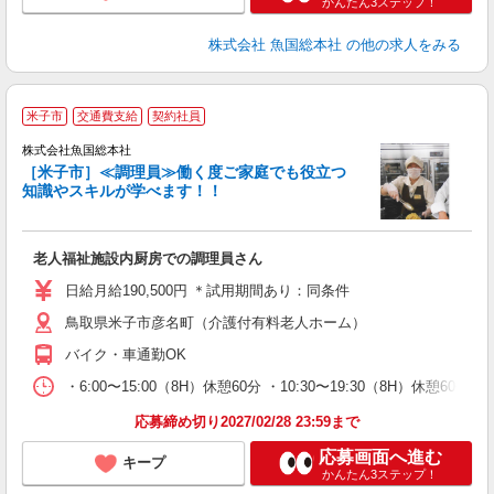
かんたん3ステップ！
株式会社 魚国総本社
の他の求人をみる
米子市
交通費支給
契約社員
し
株式会社魚国総本社
［米子市］≪調理員≫働く度ご家庭でも役立つ
知識やスキルが学べます！！
を
時
老人福祉施設内厨房での調理員さん
ク
日給月給190,500円 ＊試用期間あり：同条件
鳥取県米子市彦名町（介護付有料老人ホーム）
バイク・車通勤OK
・6:00〜15:00（8H）休憩60分 ・10:30〜19:30（8H）休憩60分
応募締め切り2027/02/28 23:59まで
応募画面へ進む
キープ
かんたん3ステップ！