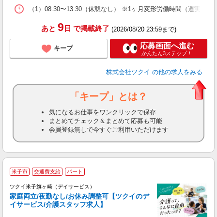
な
（1）08:30〜13:30（休憩なし） ※1ヶ月変形労働時間（週実
髪
9
あと
日
で掲載終了
(2026/08/20 23:59まで)
応募画面へ進む
キープ
かんたん3ステップ！
株式会社ツクイ
の他の求人をみる
「キープ」とは？
気になるお仕事をワンクリックで保存
まとめてチェック＆まとめて応募も可能
会員登録無しで今すぐご利用いただけます
米子市
交通費支給
パート
ツクイ米子旗ヶ崎（デイサービス）
家庭両立/夜勤なし/お休み調整可【ツクイのデ
イサービス/介護スタッフ求人】