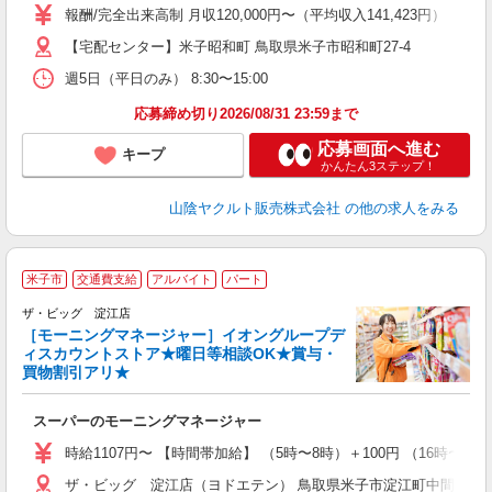
～
報酬/完全出来高制 月収120,000円〜（平均収入141,423円） 【
日
【宅配センター】米子昭和町 鳥取県米子市昭和町27-4
給
週5日（平日のみ） 8:30〜15:00
応募締め切り2026/08/31 23:59まで
応募画面へ進む
キープ
かんたん3ステップ！
山陰ヤクルト販売株式会社
の他の求人をみる
米子市
交通費支給
アルバイト
パート
ザ・ビッグ 淀江店
［モーニングマネージャー］イオングループデ
ィスカウントストア★曜日等相談OK★賞与・
買物割引アリ★
を
スーパーのモーニングマネージャー
未
社
時給1107円〜 【時間帯加給】 （5時〜8時）＋100円 （16時〜2
ザ・ビッグ 淀江店（ヨドエテン） 鳥取県米子市淀江町中間1091-