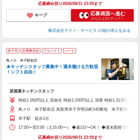
応募締め切り2026/08/31 23:59まで
応募画面へ進む
キープ
かんたん3ステップ！
株式会社テクノ・サービス
の他の求人をみる
米子市
交通費支給
アルバイト
パート
鳥メロ 米子駅前店
★キッチンスタッフ募集中！週末働ける方歓迎
イ
！シフト自由！
履
勤
助
居酒屋キッチンスタッフ
時給1,050円以上 高校生 時給1,030円以上 深夜 時給1,313円 研修
鳥メロ 米子駅前店 鳥取県米子市明治町140番地 米子駅前パーキ
米子駅 徒歩1分
17:00〜翌3:00（土15:00〜） ◆週1日〜OK！ ◆週末勤務
応募締め切り2026/08/31 23:59まで