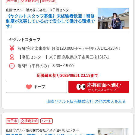
米子市
交通費支給
業務委託
山陰ヤクルト販売株式会社／米子西センター
《ヤクルトスタッフ募集》未経験者歓迎！研修
制度が充実しているので安心して働ける環境で
す♪
ジ
ヤクルトスタッフ
未
～
報酬/完全出来高制 月収120,000円〜（平均収入141,423円） 【
日
【宅配センター】米子西 鳥取県米子市両三柳1517-1
給
週5日（平日のみ） 8:30〜15:00
応募締め切り2026/08/31 23:59まで
応募画面へ進む
キープ
かんたん3ステップ！
山陰ヤクルト販売株式会社
の他の求人をみる
米子市
交通費支給
パート
山陰ヤクルト販売株式会社／米子昭和町センター