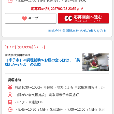
・8:00〜12:00（4H）休憩なし ＊週2〜3日でOK
応募締め切り2027/02/28 23:59まで
応募画面へ進む
キープ
かんたん3ステップ！
株式会社 魚国総本社
の他の求人をみる
米子市
交通費支給
パート
株式会社魚国総本社
全
［米子市］≪調理補助≫お皿の空っぽは、「美
味しかったよ」の合図
軽
未
調理補助
夜
時給1030〜1050円 ※経験・能力による ＊試用期間あり：2ヶ月
（障がい者支援施設） 鳥取県米子市富益町
バイク・車通勤OK
・5:45〜10:30（4.5H）休憩15分 ・7:00〜12:00（4.5H）休憩