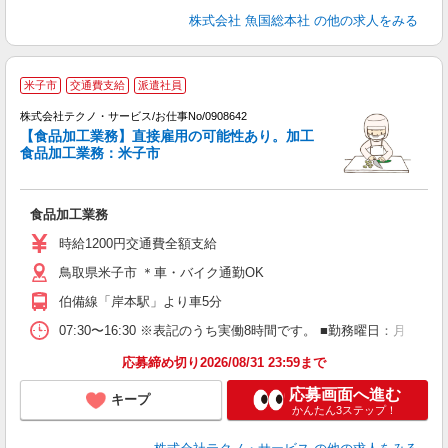
株式会社 魚国総本社
の他の求人をみる
米子市
交通費支給
派遣社員
株式会社テクノ・サービス/お仕事No/0908642
【食品加工業務】直接雇用の可能性あり。加工
事
食品加工業務：米子市
ス
食品加工業務
履
ミ
時給1200円交通費全額支給
売
鳥取県米子市 ＊車・バイク通勤OK
得
伯備線「岸本駅」より車5分
07:30〜16:30 ※表記のうち実働8時間です。 ■勤務曜日：月
応募締め切り2026/08/31 23:59まで
応募画面へ進む
キープ
かんたん3ステップ！