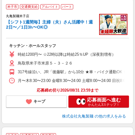
米子市
交通費支給
アルバイト
パート
丸亀製麺米子店
【シフト1週間毎】主婦（夫）さん活躍中！週
2日〜／1日3h〜OK◎
ル
キッチン・ホールスタッフ
入
者
時給1200円〜 ☆22時以降は時給25％UP（深夜割増有）
歓
鳥取県米子市米原５－３－２６
～
り
317号線沿い、JR「後藤駅」から10分 ★車・バイク通勤OK！
勤
べ
月〜木8:30〜23:00 金曜8:30〜24:00 土曜8:00〜2
迎
応募締め切り2026/08/31 23:59まで
応募画面へ進む
キープ
かんたん3ステップ！
株式会社丸亀製麺
の他の求人をみる