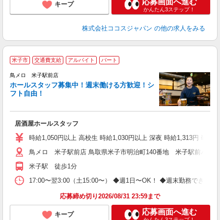
応募画面へ進む
キープ
かんたん3ステップ！
株式会社ココスジャパン
の他の求人をみる
米子市
交通費支給
アルバイト
パート
鳥メロ 米子駅前店
ホールスタッフ募集中！週末働ける方歓迎！シ
イ
フト自由！
履
勤
助
居酒屋ホールスタッフ
時給1,050円以上 高校生 時給1,030円以上 深夜 時給1,313円 研修
鳥メロ 米子駅前店 鳥取県米子市明治町140番地 米子駅前パーキ
米子駅 徒歩1分
17:00〜翌3:00（土15:00〜） ◆週1日〜OK！ ◆週末勤務
応募締め切り2026/08/31 23:59まで
応募画面へ進む
キープ
かんたん3ステップ！