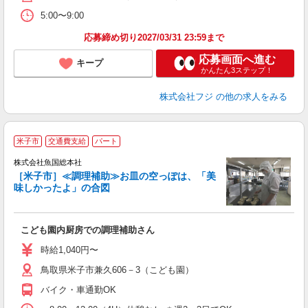
5:00〜9:00
応募締め切り2027/03/31 23:59まで
応募画面へ進む
キープ
かんたん3ステップ！
株式会社フジ
の他の求人をみる
米子市
交通費支給
パート
株式会社魚国総本社
全
［米子市］≪調理補助≫お皿の空っぽは、「美
味しかったよ」の合図
軽
経
こども園内厨房での調理補助さん
朝
時給1,040円〜
鳥取県米子市兼久606－3（こども園）
バイク・車通勤OK