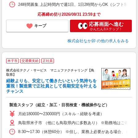
24時間募集 上記時間内で週1日、1日2時間からOK（シフト制） 
応募締め切り2026/08/31 23:59まで
応募画面へ進む
キープ
かんたん3ステップ！
株式会社なか卯
の他の求人をみる
米子市
交通費支給
正社員
株式会社テクノ・サービス マニュファクチャリング【鳥
取県】
経験よりも、安定して働きたいという気持ちを
重視！製造業で正社員として長期安定を叶える
チャンス
く
入
製造スタッフ（組立・加工・目視検査・機械操作など）
未
あ
月給180000〜230000円（スキル・経験を考慮）
遣
鳥取県米子市 （他にも鳥取県内に多数あり） ※勤務地はご希望を
8:30〜17:30（休憩60分） ※但し、業務上必要がある場合