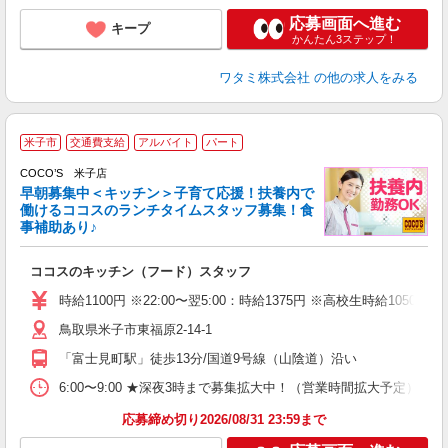
応募画面へ進む
キープ
かんたん3ステップ！
ワタミ株式会社
の他の求人をみる
米子市
交通費支給
アルバイト
パート
COCO’S 米子店
早朝募集中＜キッチン＞子育て応援！扶養内で
働けるココスのランチタイムスタッフ募集！食
事補助あり♪
あ
ココスのキッチン（フード）スタッフ
未
（
時給1100円 ※22:00〜翌5:00：時給1375円 ※高校生時給1050
鳥取県米子市東福原2-14-1
「富士見町駅」徒歩13分/国道9号線（山陰道）沿い
6:00〜9:00 ★深夜3時まで募集拡大中！（営業時間拡大予定） 上
応募締め切り2026/08/31 23:59まで