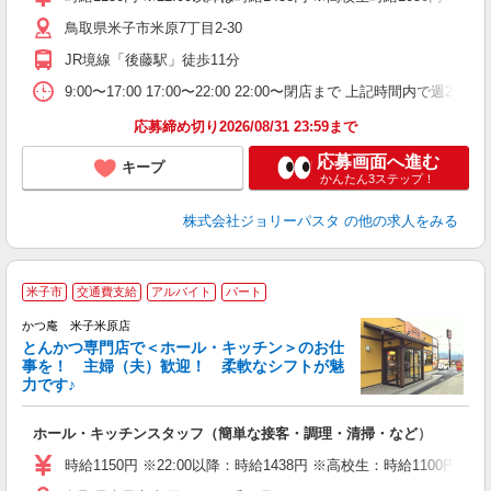
給
鳥取県米子市米原7丁目2-30
JR境線「後藤駅」徒歩11分
9:00〜17:00 17:00〜22:00 22:00〜閉店まで 上記
応募締め切り2026/08/31 23:59まで
応募画面へ進む
キープ
かんたん3ステップ！
株式会社ジョリーパスタ
の他の求人をみる
米子市
交通費支給
アルバイト
パート
かつ庵 米子米原店
とんかつ専門店で＜ホール・キッチン＞のお仕
事を！ 主婦（夫）歓迎！ 柔軟なシフトが魅
力です♪
期
ホール・キッチンスタッフ（簡単な接客・調理・清掃・など）
未
短
時給1150円 ※22:00以降：時給1438円 ※高校生：時給1100円
副