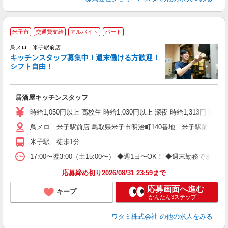
米子市
交通費支給
アルバイト
パート
鳥メロ 米子駅前店
キッチンスタッフ募集中！週末働ける方歓迎！
イ
シフト自由！
履
勤
助
居酒屋キッチンスタッフ
時給1,050円以上 高校生 時給1,030円以上 深夜 時給1,313円 研修
鳥メロ 米子駅前店 鳥取県米子市明治町140番地 米子駅前パーキ
米子駅 徒歩1分
17:00〜翌3:00（土15:00〜） ◆週1日〜OK！ ◆週末勤務
応募締め切り2026/08/31 23:59まで
応募画面へ進む
キープ
かんたん3ステップ！
ワタミ株式会社
の他の求人をみる