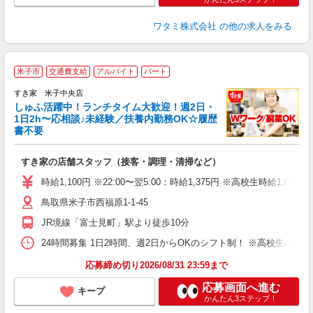
ワタミ株式会社
の他の求人をみる
≪
米子市
交通費支給
アルバイト
パート
すき家 米子中央店
しゅふ活躍中！ランチタイム大歓迎！週2日・
安
1日2h〜応相談♪未経験／扶養内勤務OK☆履歴
書不要
の
すき家の店舗スタッフ（接客・調理・清掃など）
履
タ
時給1,100円 ※22:00〜翌5:00：時給1,375円 ※高校生時給1,050
（
鳥取県米子市西福原1-1-45
夜
事
JR境線「富士見町」駅より徒歩10分
24時間募集 1日2時間、週2日からOKのシフト制！ ※高校生のシ
応募締め切り2026/08/31 23:59まで
応募画面へ進む
キープ
かんたん3ステップ！