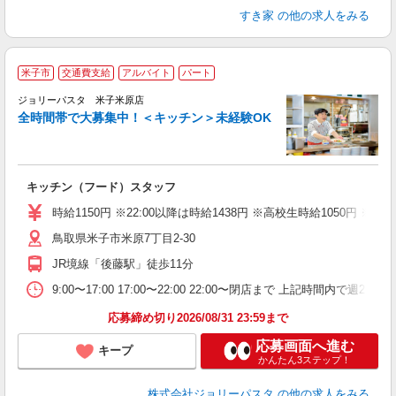
すき家
の他の求人をみる
米子市
交通費支給
アルバイト
パート
ジョリーパスタ 米子米原店
全時間帯で大募集中！＜キッチン＞未経験OK
ピ
キッチン（フード）スタッフ
未
（
時給1150円 ※22:00以降は時給1438円 ※高校生時給1050円
給
鳥取県米子市米原7丁目2-30
JR境線「後藤駅」徒歩11分
9:00〜17:00 17:00〜22:00 22:00〜閉店まで 上記
応募締め切り2026/08/31 23:59まで
応募画面へ進む
キープ
かんたん3ステップ！
株式会社ジョリーパスタ
の他の求人をみる