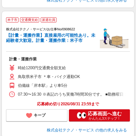
株式会社テクノ・サービス
の他の求人をみる
米子市
交通費支給
派遣社員
株式会社テクノ・サービス/お仕事No/0908622
【計量・運搬作業】直接雇用の可能性あり。未
フ
経験者大歓迎。計量・運搬作業：米子市
ま
計量・運搬作業
履
週
時給1200円交通費全額支給
鳥取県米子市 ＊車・バイク通勤OK
伯備線「岸本駅」より車5分
07:30〜16:30 ※表記のうち実働7時間30分です。 ■勤務曜
応募締め切り2026/08/31 23:59まで
応募画面へ進む
キープ
かんたん3ステップ！
株式会社テクノ・サービス
の他の求人をみる