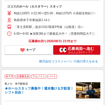
あ
ココスのホール（カスタマー）スタッフ
未
（
時給1100円 ※22:00〜翌5:00：時給1375円 ※高校生時給1050
鳥取県米子市東福原2-14-1
「富士見町駅」徒歩13分/国道9号線（山陰道）沿い
6:00〜9:00 ★深夜3時まで募集拡大中！（営業時間拡大予定） 上
応募締め切り2026/08/31 23:59まで
応募画面へ進む
キープ
かんたん3ステップ！
株式会社ココスジャパン
の他の求人をみる
米子市
交通費支給
アルバイト
パート
鳥メロ 米子駅前店
★ホールスタッフ募集中！週末働ける方歓迎！
イ
シフト自由！
履
勤
助