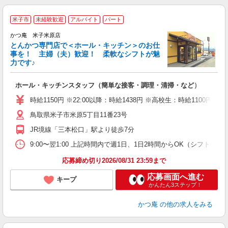
米子市
未経験歓迎
アルバイト
パート
かつ庵 米子米原店
とんかつ専門店で＜ホール・キッチン＞のお仕
事を！ 主婦（夫）歓迎！ 柔軟なシフトが魅
力です♪
期
ホール・キッチンスタッフ（簡単な接客・調理・清掃・など）
未
短
時給1150円 ※22:00以降：時給1438円 ※高校生：時給1100円
副
鳥取県米子市米原5丁目11番23号
員
JR境線「三本松口」駅より徒歩7分
9:00〜翌1:00 上記時間内で週1日、1日2時間からOK（シフト制） ＜シ
応募締め切り2026/08/31 23:59まで
応募画面へ進む
キープ
かんたん3ステップ！
かつ庵
の他の求人をみる