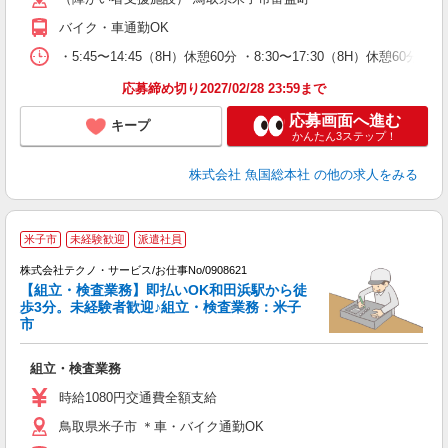
バイク・車通勤OK
・5:45〜14:45（8H）休憩60分 ・8:30〜17:30（8H）休憩60分 ・1
応募締め切り2027/02/28 23:59まで
応募画面へ進む
キープ
かんたん3ステップ！
株式会社 魚国総本社
の他の求人をみる
米子市
未経験歓迎
派遣社員
株式会社テクノ・サービス/お仕事No/0908621
【組立・検査業務】即払いOK和田浜駅から徒
歩3分。未経験者歓迎♪組立・検査業務：米子
市
望
組立・検査業務
履
週
時給1080円交通費全額支給
通
鳥取県米子市 ＊車・バイク通勤OK