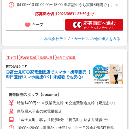
04:00〜13:00 09:00〜18:00 ※表記のうち実働8時間で
応募締め切り2026/08/31 23:59まで
応募画面へ進む
キープ
かんたん3ステップ！
株式会社テクノ・サービス
の他の求人をみる
★
米子市
未経験歓迎
派遣社員
紹介予定派遣
♪
株式会社シエロ
◎富士見町◎家電量販店でスマホ・携帯販売【
即日登録/スマホ面接OK】未経験でも安心♪
理
携帯販売スタッフ【docomo】
即
時給1400円〜 ※残業代支給 ★交通費別途支給（規定あり） ゜+゜
あ
鳥取県米子市の家電量販店
K
「富士見町」駅より徒歩5分 「博労町」駅より徒歩9分
貸
10:00〜20:00（実働8h・休憩1h） ※土日祝含む週5日勤務