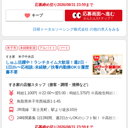
応募締め切り2026/08/31 23:59まで
応募画面へ進む
キープ
かんたん3ステップ！
日研トータルソーシング株式会社
の他の求人をみる
≪
米子市
未経験歓迎
アルバイト
パート
すき家 米子中央店
しゅふ活躍中！ランチタイム大歓迎！週2日・
安
1日2h〜応相談♪未経験／扶養内勤務OK☆履歴
書不要
の
すき家の店舗スタッフ（接客・調理・清掃など）
履
タ
時給1,100円 ※22:00〜翌5:00：時給1,375円 ※高校生時給1,050
（
鳥取県米子市西福原1-1-45
夜
事
JR境線「富士見町」駅より徒歩10分
24時間募集 1日2時間、週2日からOKのシフト制！ ※高校生のシ
応募締め切り2026/08/31 23:59まで