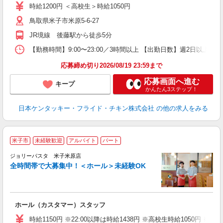
ダ
時給1200円 ＜高校生＞時給1050円
昇
鳥取県米子市米原5-6-27
上
補
JR境線 後藤駅から徒歩5分
【勤務時間】9:00〜23:00／3時間以上 【出勤日数】週2日以
応募締め切り2026/08/19 23:59まで
応募画面へ進む
キープ
かんたん3ステップ！
日本ケンタッキー・フライド・チキン株式会社
の他の求人をみる
米子市
未経験歓迎
アルバイト
パート
ジョリーパスタ 米子米原店
全時間帯で大募集中！＜ホール＞未経験OK
ま
ホール（カスタマー）スタッフ
未
（
時給1150円 ※22:00以降は時給1438円 ※高校生時給1050円