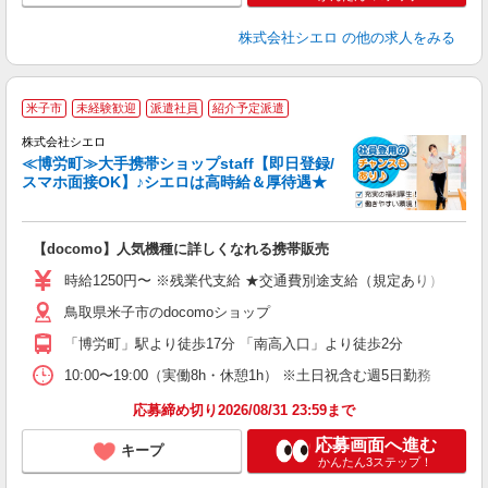
株式会社シエロ
の他の求人をみる
★
米子市
未経験歓迎
派遣社員
紹介予定派遣
♪
株式会社シエロ
≪博労町≫大手携帯ショップstaff【即日登録/
スマホ面接OK】♪シエロは高時給＆厚待遇★
い
即
【docomo】人気機種に詳しくなれる携帯販売
あ
時給1250円〜 ※残業代支給 ★交通費別途支給（規定あり） ゜+゜
K
鳥取県米子市のdocomoショップ
な
「博労町」駅より徒歩17分 「南高入口」より徒歩2分
10:00〜19:00（実働8h・休憩1h） ※土日祝含む週5日勤務
応募締め切り2026/08/31 23:59まで
応募画面へ進む
キープ
かんたん3ステップ！