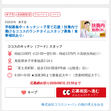
米子市
未経験歓迎
アルバイト
パート
COCO’S 米子店
早朝募集中＜キッチン＞子育て応援！扶養内で
働けるココスのランチタイムスタッフ募集！食
事補助あり♪
あ
ココスのキッチン（フード）スタッフ
未
（
時給1100円 ※22:00〜翌5:00：時給1375円 ※高校生時給1050
鳥取県米子市東福原2-14-1
「富士見町駅」徒歩13分/国道9号線（山陰道）沿い
6:00〜9:00 ★深夜3時まで募集拡大中！（営業時間拡大予定） 上
応募締め切り2026/08/31 23:59まで
応募画面へ進む
キープ
かんたん3ステップ！
株式会社ココスジャパン
の他の求人をみる