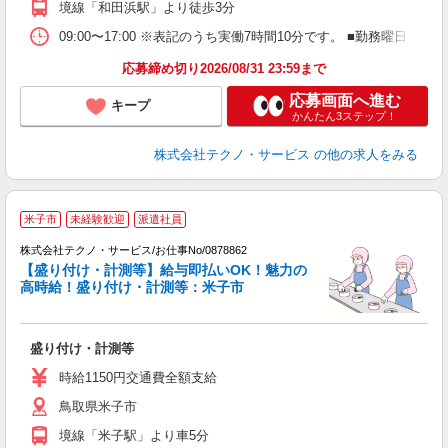
境線「和田浜駅」より徒歩3分
09:00〜17:00 ※表記のうち実働7時間10分です。 ■勤務曜日
応募締め切り2026/08/31 23:59まで
応募画面へ進む
キープ
かんたん3ステップ！
株式会社テクノ・サービス
の他の求人をみる
米子市
未経験歓迎
派遣社員
株式会社テクノ・サービス/お仕事No/0878862
【盛り付け・計測等】給与即払いOK！魅力の
高時給！盛り付け・計測等：米子市
か
盛り付け・計測等
履
高
時給1150円交通費全額支給
鳥取県米子市
境線「米子駅」より車5分