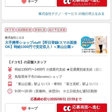
応募画面へ進む
キープ
かんたん3ステップ！
株式会社テクノ・サービス
の他の求人をみる
★
米子市
未経験歓迎
派遣社員
紹介予定派遣
♪
株式会社シエロ
大手携帯ショップstaff【即日登録/スマホ面接
OK】時給1300円で安定収入！＜東山公園＞
務
即
【ドコモ】の店舗スタッフ
あ
時給1300円〜1400円 ※残業代支給 ★交通費別途支給（規定あり
通
鳥取県米子市のdocomoショップ
あ
「東山公園」駅よりバス・車9分 「富士見町」駅よりバス・車11分
9:00〜18:00（実働8h、休憩1h） ※土日祝含む週5日勤務
応募締め切り2026/08/31 23:59まで
応募画面へ進む
キープ
かんたん3ステップ！