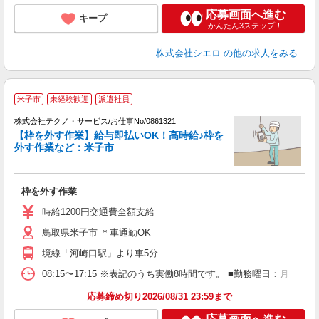
応募画面へ進む
キープ
かんたん3ステップ！
株式会社シエロ
の他の求人をみる
米子市
未経験歓迎
派遣社員
株式会社テクノ・サービス/お仕事No/0861321
【枠を外す作業】給与即払いOK！高時給♪枠を
外す作業など：米子市
る
枠を外す作業
履
高
時給1200円交通費全額支給
鳥取県米子市 ＊車通勤OK
境線「河崎口駅」より車5分
08:15〜17:15 ※表記のうち実働8時間です。 ■勤務曜日：月
応募締め切り2026/08/31 23:59まで