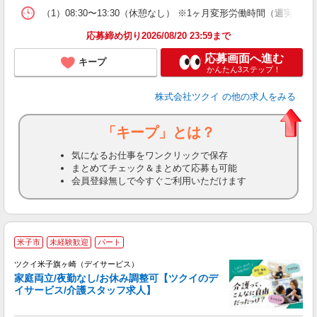
な
（1）08:30〜13:30（休憩なし） ※1ヶ月変形労働時間（週実
髪
応募締め切り2026/08/20 23:59まで
応募画面へ進む
キープ
かんたん3ステップ！
株式会社ツクイ
の他の求人をみる
「キープ」とは？
気になるお仕事をワンクリックで保存
まとめてチェック＆まとめて応募も可能
会員登録無しで今すぐご利用いただけます
米子市
未経験歓迎
パート
ツクイ米子旗ヶ崎（デイサービス）
家庭両立/夜勤なし/お休み調整可【ツクイのデ
イサービス/介護スタッフ求人】