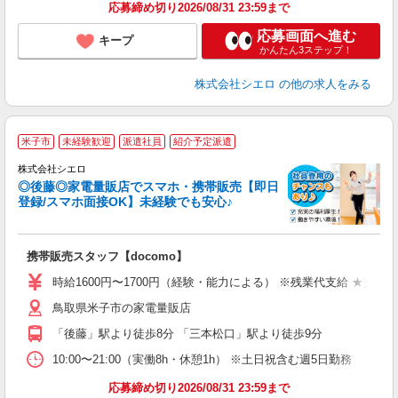
応募締め切り2026/08/31 23:59まで
応募画面へ進む
キープ
かんたん3ステップ！
株式会社シエロ
の他の求人をみる
★
米子市
未経験歓迎
派遣社員
紹介予定派遣
♪
株式会社シエロ
◎後藤◎家電量販店でスマホ・携帯販売【即日
登録/スマホ面接OK】未経験でも安心♪
理
携帯販売スタッフ【docomo】
即
躍
時給1600円〜1700円（経験・能力による） ※残業代支給 ★交通
ー
鳥取県米子市の家電量販店
自
「後藤」駅より徒歩8分 「三本松口」駅より徒歩9分
ど
10:00〜21:00（実働8h・休憩1h） ※土日祝含む週5日勤務
応募締め切り2026/08/31 23:59まで