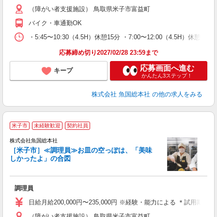
（障がい者支援施設） 鳥取県米子市富益町
バイク・車通勤OK
・5:45〜10:30（4.5H）休憩15分 ・7:00〜12:00（4.5H）休憩
応募締め切り2027/02/28 23:59まで
応募画面へ進む
キープ
かんたん3ステップ！
株式会社 魚国総本社
の他の求人をみる
米子市
未経験歓迎
契約社員
株式会社魚国総本社
全
［米子市］≪調理員≫お皿の空っぽは、「美味
しかったよ」の合図
軽
調理員
早
日給月給200,000円〜235,000円 ※経験・能力による ＊試用期
（障がい者支援施設） 鳥取県米子市富益町