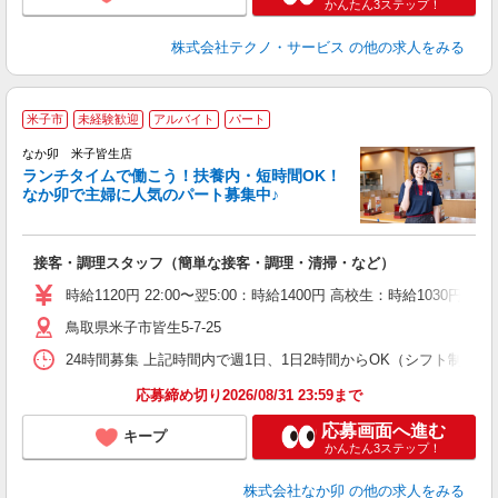
かんたん3ステップ！
株式会社テクノ・サービス
の他の求人をみる
米子市
未経験歓迎
アルバイト
パート
気
なか卯 米子皆生店
ランチタイムで働こう！扶養内・短時間OK！
なか卯で主婦に人気のパート募集中♪
き
接客・調理スタッフ（簡単な接客・調理・清掃・など）
未
O
時給1120円 22:00〜翌5:00：時給1400円 高校生：時給1030円 
イ
鳥取県米子市皆生5-7-25
補
24時間募集 上記時間内で週1日、1日2時間からOK（シフト制） 
応募締め切り2026/08/31 23:59まで
応募画面へ進む
キープ
かんたん3ステップ！
株式会社なか卯
の他の求人をみる