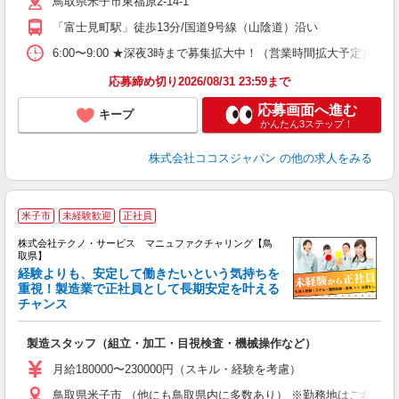
鳥取県米子市東福原2-14-1
「富士見町駅」徒歩13分/国道9号線（山陰道）沿い
6:00〜9:00 ★深夜3時まで募集拡大中！（営業時間拡大予定） 上
応募締め切り2026/08/31 23:59まで
応募画面へ進む
キープ
かんたん3ステップ！
株式会社ココスジャパン
の他の求人をみる
米子市
未経験歓迎
正社員
株式会社テクノ・サービス マニュファクチャリング【鳥
取県】
経験よりも、安定して働きたいという気持ちを
重視！製造業で正社員として長期安定を叶える
チャンス
く
入
製造スタッフ（組立・加工・目視検査・機械操作など）
未
あ
月給180000〜230000円（スキル・経験を考慮）
遣
鳥取県米子市 （他にも鳥取県内に多数あり） ※勤務地はご希望を