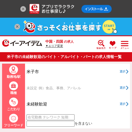
中国・四国
の求人
▼エリア変更
米子市の未経験歓迎のバイト・アルバイト・パートの求人情報一覧
米子市
選択
勤務地/駅
未設定
例）食品、事務、アパレル
選択
職種
未経験歓迎
選択
こだわり
を含まない
フリーワード