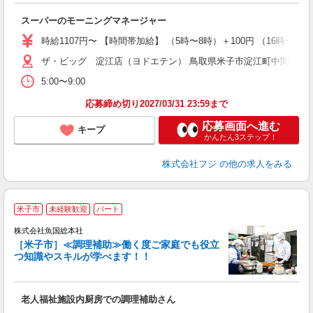
を
スーパーのモーニングマネージャー
未
社
時給1107円〜 【時間帯加給】 （5時〜8時）＋100円 （16時〜2
ザ・ビッグ 淀江店（ヨドエテン） 鳥取県米子市淀江町中間1091-
5:00〜9:00
応募締め切り2027/03/31 23:59まで
応募画面へ進む
キープ
かんたん3ステップ！
株式会社フジ
の他の求人をみる
米子市
未経験歓迎
パート
味
株式会社魚国総本社
［米子市］≪調理補助≫働く度ご家庭でも役立
つ知識やスキルが学べます！！
ご
未
老人福祉施設内厨房での調理補助さん
夜