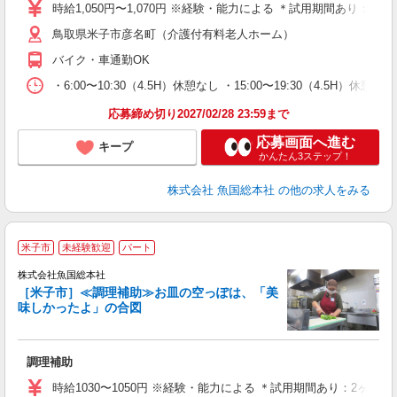
時給1,050円〜1,070円 ※経験・能力による ＊試用期間あり：2
鳥取県米子市彦名町（介護付有料老人ホーム）
バイク・車通勤OK
・6:00〜10:30（4.5H）休憩なし ・15:00〜19:30（4.5H）休憩なし
応募締め切り2027/02/28 23:59まで
応募画面へ進む
キープ
かんたん3ステップ！
株式会社 魚国総本社
の他の求人をみる
米子市
未経験歓迎
パート
株式会社魚国総本社
全
［米子市］≪調理補助≫お皿の空っぽは、「美
味しかったよ」の合図
軽
未
調理補助
夜
時給1030〜1050円 ※経験・能力による ＊試用期間あり：2ヶ月