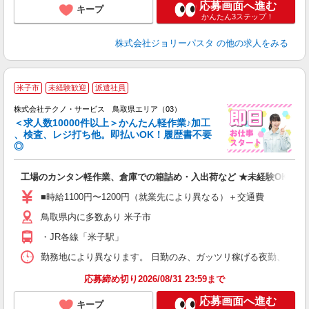
応募画面へ進む
キープ
かんたん3ステップ！
株式会社ジョリーパスタ
の他の求人をみる
≪
米子市
未経験歓迎
派遣社員
株式会社テクノ・サービス 鳥取県エリア（03）
＜求人数10000件以上＞かんたん軽作業♪加工
、検査、レジ打ち他。即払いOK！履歴書不要
◎
お
工場のカンタン軽作業、倉庫での箱詰め・入出荷など ★未経験OKのお
未
ア
■時給1100円〜1200円（就業先により異なる）＋交通費
の
鳥取県内に多数あり 米子市
・JR各線「米子駅」
勤務地により異なります。 日勤のみ、ガッツリ稼げる夜勤、シフトによる交
応募締め切り2026/08/31 23:59まで
応募画面へ進む
キープ