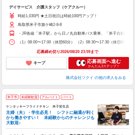
各
デイサービス 介護スタッフ（ケアクルー）
入
り
時給1,030円 ★土日祝日は時給100円アップ！
リ
鳥取県米子市旗ケ崎2-9-8
ー
O
・JR各線「米子駅」から日ノ丸自動車バス乗車、「米子自動車学
な
（1）08:00〜17:00（休憩60分） （2）08:30〜17:30
髪
応募締め切り2026/08/20 23:59まで
応募画面へ進む
キープ
かんたん3ステップ！
株式会社ツクイ
の他の求人をみる
米子市
未経験歓迎
アルバイト
パート
ケンタッキーフライドチキン 米子皆生店
主婦（夫）・学生必見！ シフトに融通が利く
から働きやすい！ 未経験からのチャレンジも
大歓迎♪
見