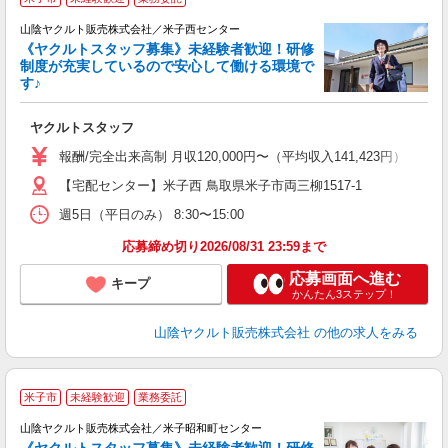
山陰ヤクルト販売株式会社／米子西センター
《ヤクルトスタッフ募集》未経験者歓迎！研修
制度が充実しているので安心して働ける環境で
す♪
ジ
ヤクルトスタッフ
未
～
報酬/完全出来高制 月収120,000円〜（平均収入141,423円） 【
日
【宅配センター】米子西 鳥取県米子市両三柳1517-1
給
週5日（平日のみ） 8:30〜15:00
応募締め切り2026/08/31 23:59まで
応募画面へ進む
キープ
かんたん3ステップ！
山陰ヤクルト販売株式会社
の他の求人をみる
米子市
未経験歓迎
業務委託
山陰ヤクルト販売株式会社／米子昭和町センター