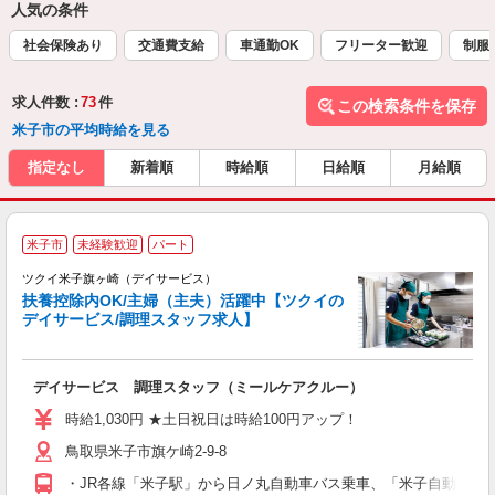
人気の条件
社会保険あり
交通費支給
車通勤OK
フリーター歓迎
制服
求人件数 :
73
件
この検索条件を保存
米子市の平均時給を見る
指定なし
新着順
時給順
日給順
月給順
米子市
未経験歓迎
パート
ツクイ米子旗ヶ崎（デイサービス）
扶養控除内OK/主婦（主夫）活躍中【ツクイの
デイサービス/調理スタッフ求人】
各
デイサービス 調理スタッフ（ミールケアクルー）
入
り
時給1,030円 ★土日祝日は時給100円アップ！
リ
鳥取県米子市旗ケ崎2-9-8
ー
O
・JR各線「米子駅」から日ノ丸自動車バス乗車、「米子自動車学