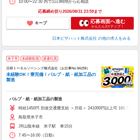
10:00〜22:30 内で1日3時間から応相談
応募締め切り2026/08/31 23:59まで
応募画面へ進む
キープ
かんたん3ステップ！
日本ピザハット株式会社
の他の求人をみる
◎
米子市
未経験歓迎
派遣社員
n
日研トータルソーシング株式会社（お仕事No.9A258）
ー
未経験OK！寮完備！パルプ・紙・紙加工品の
z
製造
談
W
パルプ・紙・紙加工品の製造
ク
費
時給1450円 別途交通費支給 ＜月収＞ 241000円以上可 166.75H
鳥取県米子市
JR山陰本線 米子駅 車15分
7:45〜16:00（日勤）