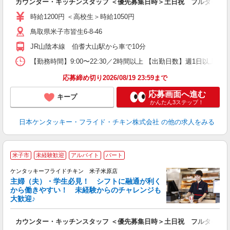
カウンター・キッチンスタッフ ＜優先募集日時＞土日祝 フルタイム
未
ダ
時給1200円 ＜高校生＞時給1050円
昇
鳥取県米子市皆生6-8-46
K
か
JR山陰本線 伯耆大山駅から車で10分
【勤務時間】9:00〜22:30／2時間以上 【出勤日数】週1日以
応募締め切り2026/08/19 23:59まで
応募画面へ進む
キープ
かんたん3ステップ！
日本ケンタッキー・フライド・チキン株式会社
の他の求人をみる
米子市
未経験歓迎
アルバイト
パート
ケンタッキーフライドチキン 米子米原店
主婦（夫）・学生必見！ シフトに融通が利く
から働きやすい！ 未経験からのチャレンジも
大歓迎♪
見
カウンター・キッチンスタッフ ＜優先募集日時＞土日祝 フルタイム
未