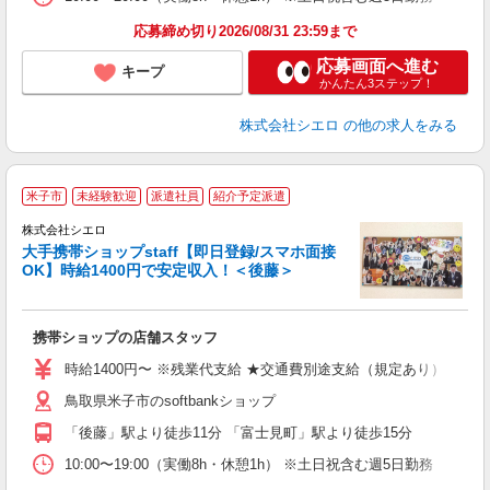
応募締め切り2026/08/31 23:59まで
応募画面へ進む
キープ
かんたん3ステップ！
株式会社シエロ
の他の求人をみる
★
米子市
未経験歓迎
派遣社員
紹介予定派遣
♪
株式会社シエロ
大手携帯ショップstaff【即日登録/スマホ面接
OK】時給1400円で安定収入！＜後藤＞
務
即
携帯ショップの店舗スタッフ
あ
時給1400円〜 ※残業代支給 ★交通費別途支給（規定あり） ゜+゜
K
鳥取県米子市のsoftbankショップ
貸
「後藤」駅より徒歩11分 「富士見町」駅より徒歩15分
10:00〜19:00（実働8h・休憩1h） ※土日祝含む週5日勤務