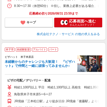
8:30〜17:30（休憩60分） ※但し、業務上必要がある場合
応募締め切り2026/08/31 23:59まで
応募画面へ進む
キープ
かんたん3ステップ！
株式会社テクノ・サービス
の他の求人をみる
米子市
未経験歓迎
アルバイト
パート
ピザハット 米子米原店
未経験からのチャレンジも大歓迎！ 『ピザハ
ット』で仲間と一緒に頑張ってみませんか♪
続
ピザの宅配／デリバリー・配達
未
ア
時給1,100円以上 平日 時給1,100円以上 高校生 時給1,050円以
h
鳥取県米子市米原5ー6ー27
JR境線「三本松口駅」より徒歩11分 JR境線「後藤駅」より徒歩1