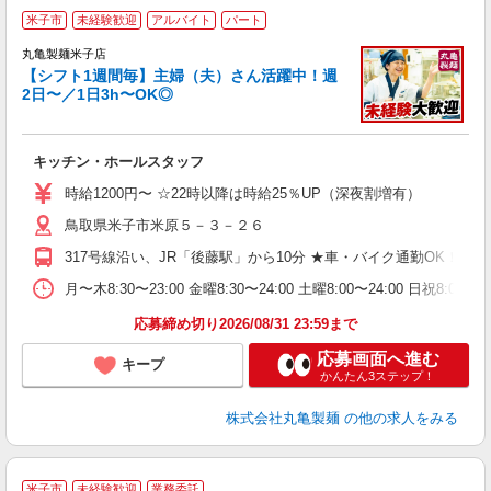
米子市
未経験歓迎
アルバイト
パート
丸亀製麺米子店
【シフト1週間毎】主婦（夫）さん活躍中！週
2日〜／1日3h〜OK◎
ル
キッチン・ホールスタッフ
入
者
時給1200円〜 ☆22時以降は時給25％UP（深夜割増有）
歓
鳥取県米子市米原５－３－２６
～
り
317号線沿い、JR「後藤駅」から10分 ★車・バイク通勤OK！
勤
べ
月〜木8:30〜23:00 金曜8:30〜24:00 土曜8:00〜2
迎
応募締め切り2026/08/31 23:59まで
応募画面へ進む
キープ
かんたん3ステップ！
株式会社丸亀製麺
の他の求人をみる
米子市
未経験歓迎
業務委託