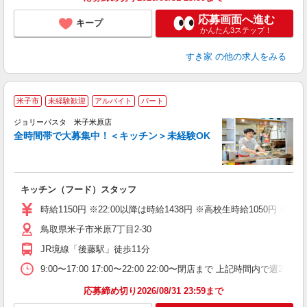
応募画面へ進む
キープ
かんたん3ステップ！
すき家
の他の求人をみる
米子市
未経験歓迎
アルバイト
パート
ジョリーパスタ 米子米原店
全時間帯で大募集中！＜キッチン＞未経験OK
ピ
キッチン（フード）スタッフ
未
（
時給1150円 ※22:00以降は時給1438円 ※高校生時給1050円
給
鳥取県米子市米原7丁目2-30
JR境線「後藤駅」徒歩11分
9:00〜17:00 17:00〜22:00 22:00〜閉店まで 上記
応募締め切り2026/08/31 23:59まで