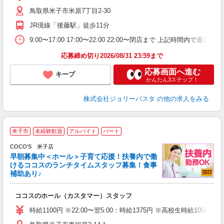
給
鳥取県米子市米原7丁目2-30
JR境線「後藤駅」徒歩11分
9:00〜17:00 17:00〜22:00 22:00〜閉店まで 上記
応募締め切り2026/08/31 23:59まで
応募画面へ進む
キープ
かんたん3ステップ！
株式会社ジョリーパスタ
の他の求人をみる
米子市
未経験歓迎
アルバイト
パート
COCO’S 米子店
早朝募集中＜ホール＞子育て応援！扶養内で働
けるココスのランチタイムスタッフ募集！食事
補助あり♪
あ
ココスのホール（カスタマー）スタッフ
未
（
時給1100円 ※22:00〜翌5:00：時給1375円 ※高校生時給1050