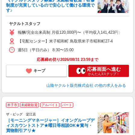
《ヤクルトスタッフ募集》未経験者歓迎！研修
制度が充実しているので安心して働ける環境で
す♪
ジ
ヤクルトスタッフ
未
～
報酬/完全出来高制 月収120,000円〜（平均収入141,423円） 【
日
【宅配センター】米子昭和町 鳥取県米子市昭和町27-4
給
週5日（平日のみ） 8:30〜15:00
応募締め切り2026/08/31 23:59まで
応募画面へ進む
キープ
かんたん3ステップ！
山陰ヤクルト販売株式会社
の他の求人をみる
米子市
未経験歓迎
アルバイト
パート
ザ・ビッグ 淀江店
［モーニングマネージャー］イオングループデ
ィスカウントストア★曜日等相談OK★賞与・
買物割引アリ★