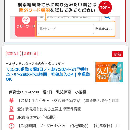
◆
転勤なし
派遣社員
新着
き
ベルサンテスタッフ株式会社 名古屋支社
＼15:30退勤＆週3日／＜朝7:30からの早番担
当＞0〜2歳の小規模園｜社保加入OK｜車通勤
た
OK
た
入
保育士/7:30-15:30 週3日 乳児保育 小規模
卒
ク
【時給】1,480円〜 ・交通費全額支給 （車通勤の場合も駐車場
0
平
愛知県清須市にある企業主導型保育園
イ
JR東海道本線「清洲駅」
取
【勤務時間】 7：30〜15：30 （休憩60分） 【勤務曜日】 月