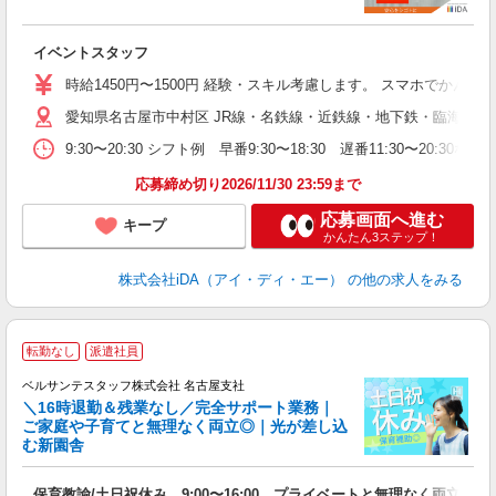
た
イベントスタッフ
入
交
時給1450円〜1500円 経験・スキル考慮します。 スマホでか
貸
愛知県名古屋市中村区 JR線・名鉄線・近鉄線・地下鉄・臨海高速
資
が
9:30〜20:30 シフト例 早番9:30〜18:30 遅番11:30〜
K
分
応募締め切り2026/11/30 23:59まで
応募画面へ進む
キープ
かんたん3ステップ！
株式会社iDA（アイ・ディ・エー）
の他の求人をみる
転勤なし
派遣社員
ベルサンテスタッフ株式会社 名古屋支社
＼16時退勤＆残業なし／完全サポート業務｜
ご家庭や子育てと無理なく両立◎｜光が差し込
む新園舎
た
保育教諭/土日祝休み 9:00〜16:00 プライベートと無理なく両立