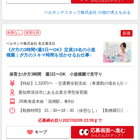
かんたん3ステップ！
ベルサンテスタッフ株式会社
の他の求人をみる
転勤なし
派遣社員
新着
シ
ベルサンテ株式会社 名古屋支社
《夕方の3時間×週3日〜OK》定員19名の小規
模園｜夕方のスキマ時間を活かせるお仕事♪
で
入
保育士/夕方3時間 週3日〜OK 小規模園で見守り
活
～
【時給】1,320円〜 ・交通費全額支給 （車通勤の場合も駐車場
あ
制
愛知県清須市にある企業主導型保育園
務
JR東海道本線「清洲駅」車8分
り 
【勤務時間】 15：30〜18：30 （休憩なし） 【勤務曜日】 月
応募締め切り2027/02/09 23:59まで
応募画面へ進む
キープ
かんたん3ステップ！