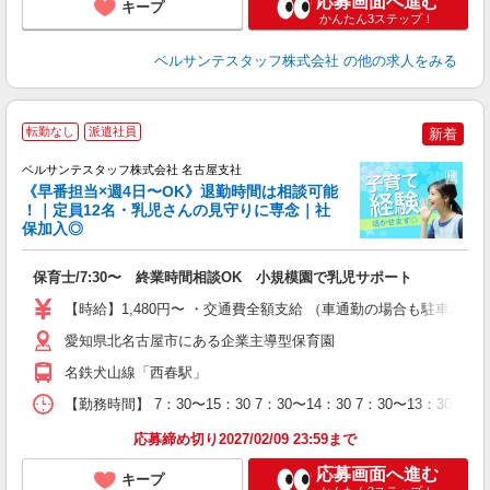
応募画面へ進む
キープ
かんたん3ステップ！
ベルサンテスタッフ株式会社
の他の求人をみる
転勤なし
派遣社員
新着
ベルサンテスタッフ株式会社 名古屋支社
《早番担当×週4日〜OK》退勤時間は相談可能
！｜定員12名・乳児さんの見守りに専念｜社
保加入◎
週
入
保育士/7:30〜 終業時間相談OK 小規模園で乳児サポート
卒
ク
【時給】1,480円〜 ・交通費全額支給 （車通勤の場合も駐車場
0
平
愛知県北名古屋市にある企業主導型保育園
転
名鉄犬山線「西春駅」
制
【勤務時間】 7：30〜15：30 7：30〜14：30 7：30〜13：
応募締め切り2027/02/09 23:59まで
応募画面へ進む
キープ