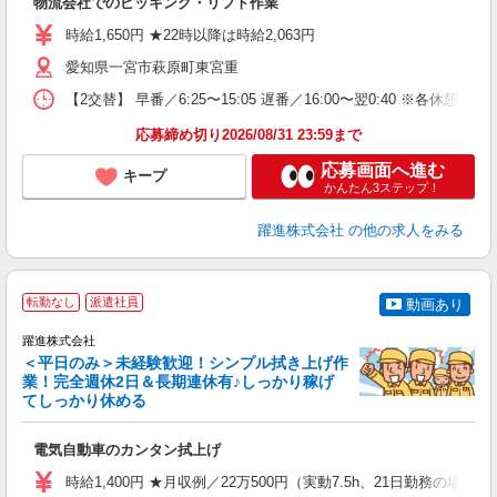
物流会社でのピッキング・リフト作業
入
歓
時給1,650円 ★22時以降は時給2,063円
方
り
愛知県一宮市萩原町東宮重
【2交替】 早番／6:25〜15:05 遅番／16:00〜翌0:40 
応募締め切り2026/08/31 23:59まで
応募画面へ進む
キープ
かんたん3ステップ！
躍進株式会社
の他の求人をみる
転勤なし
派遣社員
動画あり
躍進株式会社
＜平日のみ＞未経験歓迎！シンプル拭き上げ作
業！完全週休2日＆長期連休有♪しっかり稼げ
イ
てしっかり休める
し
電気自動車のカンタン拭上げ
入
婦
時給1,400円 ★月収例／22万500円（実動7.5h、21日勤務の場合）
制