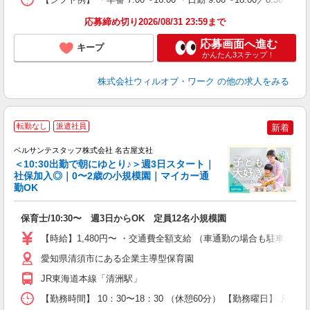
応募締め切り2026/08/31 23:59まで
応募画面へ進む
キープ
かんたん3ステップ！
株式会社ウィルオブ・ワーク
の他の求人をみる
◆
転勤なし
派遣社員
新着
ベルサンテスタッフ株式会社 名古屋支社
＜10:30出勤で朝にゆとり♪＞週3日スタート｜
社保加入◎｜0〜2歳の小規模園｜マイカー通
勤OK
っ
保育士/10:30〜 週3日からOK 定員12名小規模園
入
卒
【時給】1,480円〜 ・交通費全額支給 （車通勤の場合も駐車場
ク
0
愛知県清須市にある企業主導型保育園
フ
JR東海道本線「清洲駅」
副
【勤務時間】 10：30〜18：30 （休憩60分） 【勤務曜日】 月
修