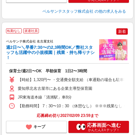
ベルサンテスタッフ株式会社
の他の求人をみる
転勤なし
派遣社員
新着
ベルサンテ株式会社 名古屋支社
週2日〜＼早番7:30〜の2,3時間OK／弊社スタ
ッフも活躍中の小規模園｜残業・持ち帰りナシ
！
り
保育士/週2日〜OK 早朝保育 1日2〜3時間
入
活
【時給】1,320円〜 ・交通費全額支給 （車通勤の場合も駐車場
～
あ
愛知県北名古屋市にある企業主導型保育園
制
JR東海道本線「清洲駅」車8分
O
【勤務時間】 7：30〜10：30 （休憩なし） ※※※残業なし・持
研
応募締め切り2027/02/09 23:59まで
応募画面へ進む
キープ
かんたん3ステップ！