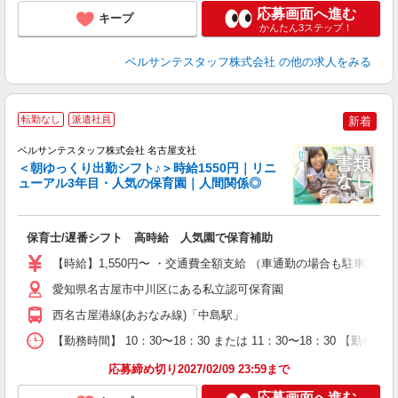
応募画面へ進む
キープ
かんたん3ステップ！
ベルサンテスタッフ株式会社
の他の求人をみる
2
転勤なし
派遣社員
新着
ベルサンテスタッフ株式会社 名古屋支社
＜朝ゆっくり出勤シフト♪＞時給1550円｜リニ
す
ューアル3年目・人気の保育園｜人間関係◎
で
保育士/遅番シフト 高時給 人気園で保育補助
入
卒
【時給】1,550円〜 ・交通費全額支給 （車通勤の場合も駐車場
ク
0
愛知県名古屋市中川区にある私立認可保育園
平
西名古屋港線(あおなみ線)「中島駅」
K
以
【勤務時間】 10：30〜18：30 または 11：30〜18：30 【勤務
貯
応募締め切り2027/02/09 23:59まで
応募画面へ進む