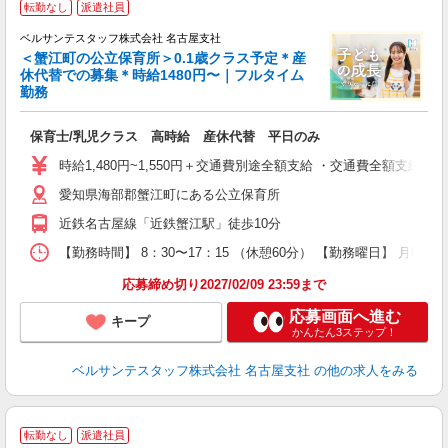
転勤なし
派遣社員
の
ベルサンテスタッフ株式会社 名古屋支社
＜蟹江町の公立保育所＞0.1歳クラス予定＊産
て
休代替での募集＊時給1480円〜｜フルタイム
入
勤務
卒
ク
保育士/乳児クラス 高時給 産休代替 平日のみ
0
フ
時給1,480円~1,550円＋交通費別途全額支給 ・交通費全額支
ク
愛知県海部郡蟹江町にある公立保育所
得
金
近鉄名古屋線「近鉄蟹江駅」徒歩10分
【勤務時間】 8：30〜17：15 （休憩60分） 【勤務曜日】 月曜日
応募締め切り2027/02/09 23:59まで
応募画面へ進む
キープ
かんたん3ステップ！
ベルサンテスタッフ株式会社 名古屋支社
の他の求人をみる
転勤なし
派遣社員
ョ