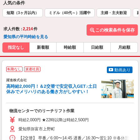
人気の条件
短期（3ヶ月以内）
ミドル（40代～）活躍中
主婦・主夫歓迎
求人件数 :
2,214
件
この検索条件を保存
愛知県の平均時給を見る
指定なし
新着順
時給順
日給順
月給順
転勤なし
派遣社員
動画あり
躍進株式会社
高時給2,000円！＆2交替で安定収入GET♪土日
休みでメリハリのある働き方がしやすい！
イ
お
物流センターでのリーチリフト作業
入
ク
時給2,000円 ★22時以降は時給2,500円
フ
保
愛知県弥富市上野町
【2交替】 早番／6:00〜14:45 遅番／16:30〜翌1:10 