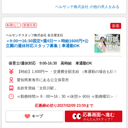
ベルサンテ株式会社
の他の求人をみる
転勤なし
派遣社員
新着
◎
ベルサンテスタッフ株式会社 名古屋支社
＜9:00〜16:30固定×週4日〜＞時給1600円×公
立園の週休対応スタッフ募集｜車通勤OK
職
入
保育士/週休対応 9:00-16:30 高時給 車通勤OK
卒
ク
【時給】1,600円〜 ・交通費全額支給 （車通勤の場合も駐車場
0
O
愛知県東海市にある公立保育所
O
名鉄常滑線「太田川駅」
研
≪勤務時間≫ 9：00〜16：30 ≪休憩≫ 60分 ≪勤務曜日≫ 月曜
応募締め切り2027/02/09 23:59まで
応募画面へ進む
キープ
かんたん3ステップ！