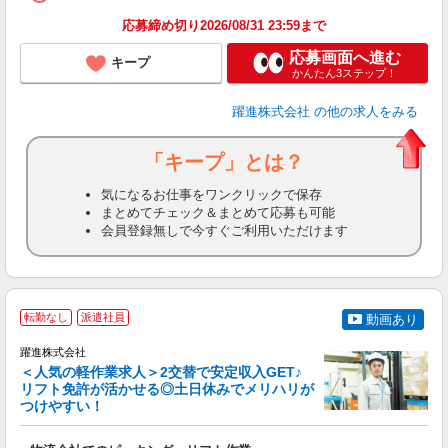
応募締め切り2026/08/31 23:59まで
応募画面へ進む
キープ
かんたん3ステップ！
躍進株式会社
の他の求人をみる
「キープ」とは？
気になるお仕事をワンクリックで保存
まとめてチェック＆まとめて応募も可能
会員登録無しで今すぐご利用いただけます
転勤なし
派遣社員
動画あり
躍進株式会社
＜人気の軽作業求人＞2交替で安定収入GET♪
リフト免許が活かせる◎土日休みでメリハリが
は
つけやすい！
さ