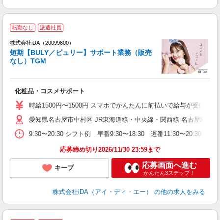
転勤なし
派遣社員
ョ
株式会社iDA（20099600）
短期【BULY／ビュリー】サポート業務（販売
研
なし）TGM
か
化粧品・コスメサポート
入
交
時給1500円〜1500円 スマホでかんたんに前払いで給与が受け取
K
愛知県名古屋市中村区 JR東海道線・中央線・関西線 名古屋駅下
有
な
9:30〜20:30 シフト例 早番9:30〜18:30 遅番11:30〜
休
会
応募締め切り2026/11/30 23:59まで
応募画面へ進む
キープ
かんたん3ステップ！
株式会社iDA（アイ・ディ・エー）
の他の求人をみる