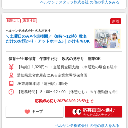
ベルサンテスタッフ株式会社
の他の求人をみる
転勤なし
派遣社員
新着
曜
ベルサンテ株式会社 名古屋支社
＼土曜日のみ×小規模園／《8時〜12時》数名
だけのお預かり・アットホーム♪｜かけもちOK
入
保育士/土曜保育 午前中だけ 数名の見守り 副業OK
活
～
【時給】1,320円〜 ・交通費全額支給 （車通勤の場合も駐車場
あ
日
愛知県北名古屋市にある企業主導型保育園
勤
JR東海道本線「清洲駅」車8分
0
金
【勤務時間】 8：00〜12：00 （休憩なし） ※午後勤務を希望の
応募締め切り2027/02/09 23:59まで
応募画面へ進む
キープ
かんたん3ステップ！
ベルサンテ株式会社
の他の求人をみる