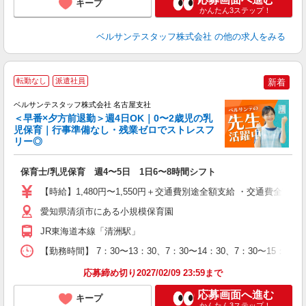
キープ
かんたん3ステップ！
ベルサンテスタッフ株式会社
の他の求人をみる
転勤なし
派遣社員
新着
と
事
ベルサンテスタッフ株式会社 名古屋支社
＜早番×夕方前退勤＞週4日OK｜0〜2歳児の乳
児保育｜行事準備なし・残業ゼロでストレスフ
リー◎
せ
保育士/乳児保育 週4〜5日 1日6〜8時間シフト
入
卒
【時給】1,480円〜1,550円＋交通費別途全額支給 ・交通費全
ク
0
愛知県清須市にある小規模保育園
間
JR東海道本線「清洲駅」
通
録
【勤務時間】 7：30〜13：30、7：30〜14：30、7：30〜15
実
応募締め切り2027/02/09 23:59まで
応募画面へ進む
キープ
かんたん3ステップ！