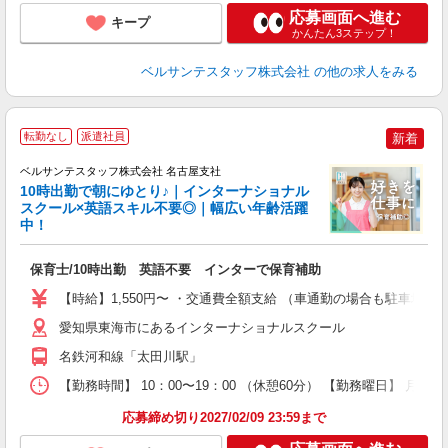
応募画面へ進む
キープ
かんたん3ステップ！
ベルサンテスタッフ株式会社
の他の求人をみる
転勤なし
派遣社員
新着
ベルサンテスタッフ株式会社 名古屋支社
そ
10時出勤で朝にゆとり♪｜インターナショナル
スクール×英語スキル不要◎｜幅広い年齢活躍
中！
絡
不
保育士/10時出勤 英語不要 インターで保育補助
入
卒
【時給】1,550円〜 ・交通費全額支給 （車通勤の場合も駐車場
ク
0
愛知県東海市にあるインターナショナルスクール
平
名鉄河和線「太田川駅」
K
以
【勤務時間】 10：00〜19：00 （休憩60分） 【勤務曜日】 月曜
貯
応募締め切り2027/02/09 23:59まで