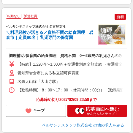
転勤なし
派遣社員
新着
ベルサンテスタッフ株式会社 名古屋支社
＼料理経験が活きる／資格不問の給食調理｜岩
倉市｜定員60名｜乳児専門の保育園
理
日
調理補助/保育園の給食調理 資格不問 0〜2歳児の乳児さんのみ
入
卒
【時給】1,220円〜1,300円＋交通費別途全額支給 ・交通費全
ク
0
愛知県岩倉市にある私立認可保育園
平
名鉄犬山線「大山寺駅」
K
以
【勤務時間】 8：00〜17：00 （休憩時間：60分） 【勤務曜日】
貯
応募締め切り2027/02/09 23:59まで
応募画面へ進む
キープ
かんたん3ステップ！
ベルサンテスタッフ株式会社
の他の求人をみる