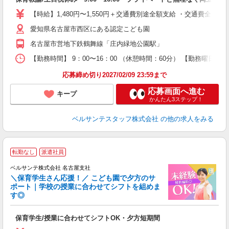
入
卒
【時給】1,480円〜1,550円＋交通費別途全額支給 ・交通費全
ク
愛知県名古屋市西区にある認定こども園
0
間
名古屋市営地下鉄鶴舞線「庄内緑地公園駅」
K
以
【勤務時間】 9：00〜16：00 （休憩時間：60分） 【勤務曜日】
貯
応募締め切り2027/02/09 23:59まで
応募画面へ進む
キープ
かんたん3ステップ！
ベルサンテスタッフ株式会社
の他の求人をみる
転勤なし
派遣社員
す
ベルサンテ株式会社 名古屋支社
＼保育学生さん応援！／ こども園で夕方のサ
ポート｜学校の授業に合わせてシフトを組めま
応
す◎
入
活
保育学生/授業に合わせてシフトOK・夕方短期間
～