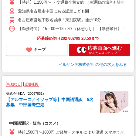
あ
【時給】1,150円〜 ・交通費全額支給 （車通勤の場合も駐車場
内
愛知県名古屋市中区にある認定こども園
K
勤
名古屋市営地下鉄名城線「東別院駅」徒歩10分
【勤務時間】 15：00〜18：30 （休憩なし） 【勤務曜日】 月
応募締め切り2027/02/09 23:59まで
応募画面へ進む
キープ
かんたん3ステップ！
ベルサンテ株式会社
の他の求人をみる
転勤なし
派遣社員
ョ
株式会社iDA（20097831）
【アルマーニ／イソップ等】中国語通訳 5名
研
募集 中部国際空港
か
中国語通訳・販売（コスメ）
入
交
時給1500円〜1600円 ご経験・スキルにより優遇 スマホでか
募