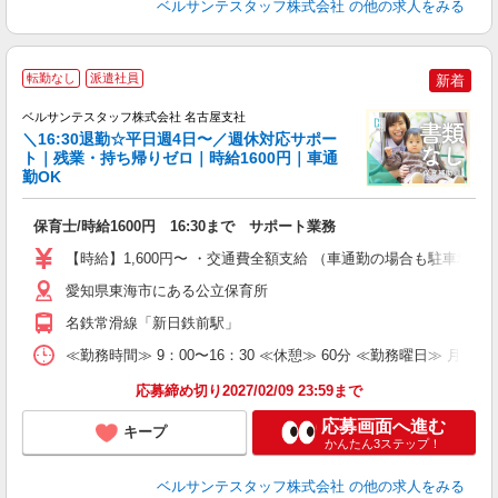
ベルサンテスタッフ株式会社
の他の求人をみる
転勤なし
派遣社員
新着
ら
ベルサンテスタッフ株式会社 名古屋支社
＼16:30退勤☆平日週4日〜／週休対応サポー
る
ト｜残業・持ち帰りゼロ｜時給1600円｜車通
勤OK
入
保育士/時給1600円 16:30まで サポート業務
卒
ク
【時給】1,600円〜 ・交通費全額支給 （車通勤の場合も駐車場
0
O
愛知県東海市にある公立保育所
O
名鉄常滑線「新日鉄前駅」
研
≪勤務時間≫ 9：00〜16：30 ≪休憩≫ 60分 ≪勤務曜日≫ 月曜
応募締め切り2027/02/09 23:59まで
応募画面へ進む
キープ
かんたん3ステップ！
ベルサンテスタッフ株式会社
の他の求人をみる