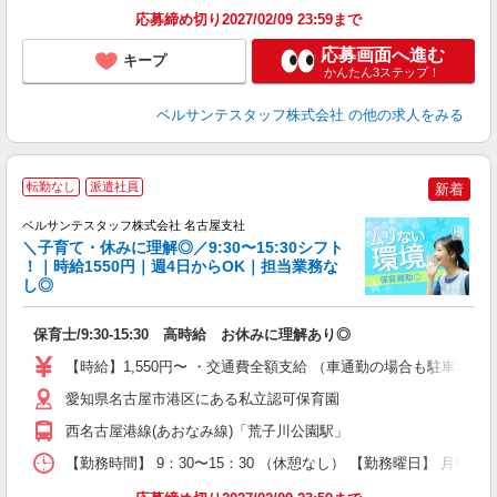
応募締め切り2027/02/09 23:59まで
応募画面へ進む
キープ
かんたん3ステップ！
ベルサンテスタッフ株式会社
の他の求人をみる
転勤なし
派遣社員
新着
出
ベルサンテスタッフ株式会社 名古屋支社
や
＼子育て・休みに理解◎／9:30〜15:30シフト
！｜時給1550円｜週4日からOK｜担当業務な
し◎
は
保育士/9:30-15:30 高時給 お休みに理解あり◎
入
卒
【時給】1,550円〜 ・交通費全額支給 （車通勤の場合も駐車場
ク
0
愛知県名古屋市港区にある私立認可保育園
間
西名古屋港線(あおなみ線)「荒子川公園駅」
O
有
【勤務時間】 9：30〜15：30 （休憩なし） 【勤務曜日】 月曜日
り 