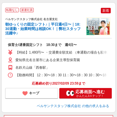
転勤なし
派遣社員
新着
ベルサンテスタッフ株式会社 名古屋支社
朝ゆっくりの固定シフト♪｜平日週4日〜｜18:
て
30退勤・始業時間は相談OK！｜弊社スタッフ
活躍中♪
で
入
保育士/遅番固定シフト 18:30まで 週4日〜
卒
ク
【時給】1,480円〜 ・交通費全額支給 （車通勤の場合も駐車場
0
フ
愛知県北名古屋市にある企業主導型保育園
副
名鉄犬山線「西春駅」
修
【勤務時間】 12：30〜18：30 11：30〜18：30 10：30〜
応募締め切り2027/02/09 23:59まで
応募画面へ進む
キープ
かんたん3ステップ！
ベルサンテスタッフ株式会社
の他の求人をみる