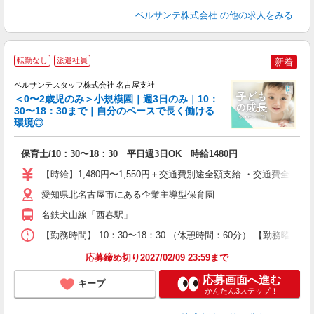
ベルサンテ株式会社
の他の求人をみる
転勤なし
派遣社員
新着
険
ベルサンテスタッフ株式会社 名古屋支社
■
＜0〜2歳児のみ＞小規模園｜週3日のみ｜10：
30〜18：30まで｜自分のペースで長く働ける
環境◎
2
入
保育士/10：30〜18：30 平日週3日OK 時給1480円
卒
ク
【時給】1,480円〜1,550円＋交通費別途全額支給 ・交通費全
0
間
愛知県北名古屋市にある企業主導型保育園
O
名鉄犬山線「西春駅」
有
り 
【勤務時間】 10：30〜18：30 （休憩時間：60分） 【勤務曜日
応募締め切り2027/02/09 23:59まで
応募画面へ進む
キープ
かんたん3ステップ！