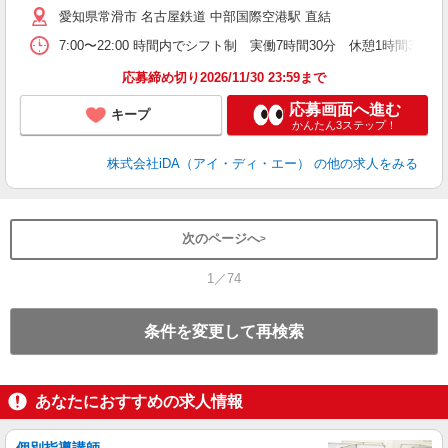
愛知県常滑市 名古屋鉄道 中部国際空港駅 直結
主
7:00〜22:00 時間内でシフト制 実働7時間30分 休憩1時間
し
躍
応募締め切り2026/11/30 23:59まで
...
応募画面へ進む
キープ
かんたん3ステップ！
株式会社iDA（アイ・ディ・エー）
の他の求人をみる
次のページへ
1／74
条件を変更して再検索
あなたにおすすめの求人情報
個別指導講師