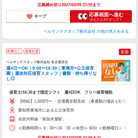
応募締め切り2027/02/09 23:59まで
応募画面へ進む
キープ
かんたん3ステップ！
ベルサンテスタッフ株式会社
の他の求人をみる
＼
転勤なし
派遣社員
新着
ベルサンテスタッフ株式会社 名古屋支社
勤
週4日〜OK｜9:00〜16:30｜東海市×公立保育
園｜週休対応保育スタッフ｜書類・持ち帰りな
し◎
く
入
保育士/16:30まで固定シフト 週4日OK フリー保育補助
卒
ク
【時給】1,600円〜 ・交通費全額支給 （車通勤の場合も駐車場
0
O
愛知県東海市にある公立保育所
O
名鉄河和線「南加木屋駅」
研
≪勤務時間≫ 9：00〜16：30 ≪休憩≫ 60分 ≪勤務曜日≫ 月曜
応募締め切り2027/02/09 23:59まで