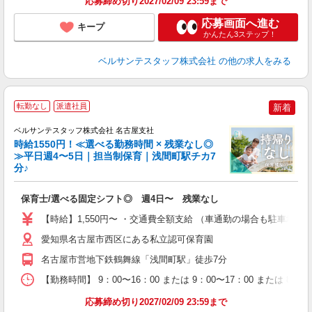
応募締め切り2027/02/09 23:59まで
応募画面へ進む
キープ
かんたん3ステップ！
ベルサンテスタッフ株式会社
の他の求人をみる
＜
転勤なし
派遣社員
新着
ベルサンテスタッフ株式会社 名古屋支社
時給1550円！≪選べる勤務時間 × 残業なし◎
≫平日週4〜5日｜担当制保育｜浅間町駅チカ7
分♪
ま
入
保育士/選べる固定シフト◎ 週4日〜 残業なし
卒
ク
【時給】1,550円〜 ・交通費全額支給 （車通勤の場合も駐車場
0
間
愛知県名古屋市西区にある私立認可保育園
O
名古屋市営地下鉄鶴舞線「浅間町駅」徒歩7分
有
り 
【勤務時間】 9：00〜16：00 または 9：00〜17：00 または
応募締め切り2027/02/09 23:59まで