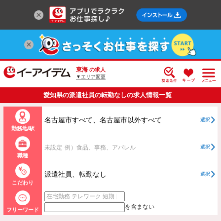
東海
の求人
▼エリア変更
愛知県の派遣社員の転勤なしの求人情報一覧
名古屋市すべて、名古屋市以外すべて
選択
勤務地/駅
未設定
例）食品、事務、アパレル
選択
職種
派遣社員、転勤なし
選択
こだわり
を含まない
フリーワード