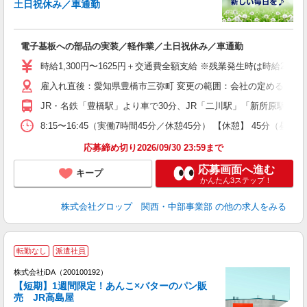
土日祝休み／車通勤
出
電子基板への部品の実装／軽作業／土日祝休み／車通勤
履
卒
時給1,300円〜1625円＋交通費全額支給 ※残業発生時は時給25％ア
O
雇入れ直後：愛知県豊橋市三弥町 変更の範囲：会社の定める就業
食
休
JR・名鉄「豊橋駅」より車で30分、JR「二川駅」「新所原駅」から
り
8:15〜16:45（実働7時間45分／休憩45分） 【休憩】 4
応募締め切り2026/09/30 23:59まで
応募画面へ進む
キープ
かんたん3ステップ！
株式会社グロップ 関西・中部事業部
の他の求人をみる
転勤なし
派遣社員
株式会社iDA（200100192）
【短期】1週間限定！あんこ×バターのパン販
売 JR高島屋