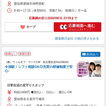
勤
愛知県豊橋市神野西町
8:45〜17:15（休憩60分、実動7.5h） 勤務日／月〜金
応募締め切り2026/08/31 23:59まで
応募画面へ進む
キープ
かんたん3ステップ！
躍進株式会社
の他の求人をみる
転勤なし
派遣社員
動画あり
（株）ウィルオブ・ワークCW 名古屋支店/ms230101
O
今池駅！シフト相談OK◎充実の研修制度で安
応
心♪
入
場
第
日常生活の見守りスタッフ
ミ
～
時給1400円 ◆前払い・日払い・週払いOK
退
業
愛知県名古屋市千種区
り
【シフト例】 ・早番 7:00〜16:00 ・日勤 9:00〜18:00／8: