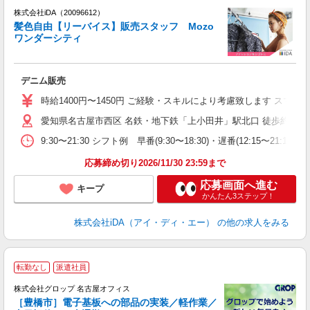
株式会社iDA（20096612）
髪色自由【リーバイス】販売スタッフ Mozo
研
ワンダーシティ
か
デニム販売
入
勤
時給1400円〜1450円 ご経験・スキルにより考慮致します ス
イ
愛知県名古屋市西区 名鉄・地下鉄「上小田井」駅北口 徒歩約5分
卒
歓
9:30〜21:30 シフト例 早番(9:30〜18:30)・遅番(12:
勤
応募締め切り2026/11/30 23:59まで
応募画面へ進む
キープ
かんたん3ステップ！
株式会社iDA（アイ・ディ・エー）
の他の求人をみる
転勤なし
派遣社員
株式会社グロップ 名古屋オフィス
［豊橋市］電子基板への部品の実装／軽作業／