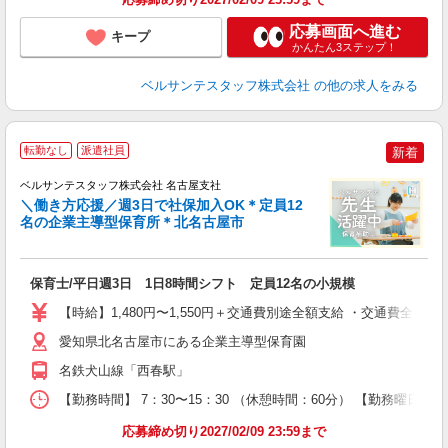
応募画面へ進む
キープ
かんたん3ステップ！
ベルサンテスタッフ株式会社
の他の求人をみる
転勤なし
派遣社員
新着
ベルサンテスタッフ株式会社 名古屋支社
＼働き方応援／週3日で社保加入OK＊定員12
名の企業主導型保育所＊北名古屋市
完
ら
保育士/平日週3日 1日8時間シフト 定員12名の小規模
入
卒
【時給】1,480円〜1,550円＋交通費別途全額支給 ・交通費全
ク
0
愛知県北名古屋市にある企業主導型保育園
間
名鉄犬山線「西春駅」
O
有
【勤務時間】 7：30〜15：30 （休憩時間：60分） 【勤務曜日】
り 
応募締め切り2027/02/09 23:59まで