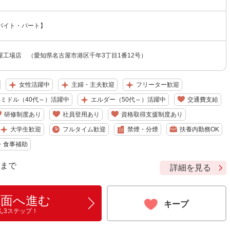
バイト・パート】
屋工場店 （愛知県名古屋市港区千年3丁目1番12号）
女性活躍中
主婦・主夫歓迎
フリーター歓迎
ミドル（40代～）活躍中
エルダー（50代～）活躍中
交通費支給
研修制度あり
社員登用あり
資格取得支援制度あり
大学生歓迎
フルタイム歓迎
禁煙・分煙
扶養内勤務OK
・食事補助
9 まで
詳細を見る
画面へ進む
キープ
ん3ステップ！