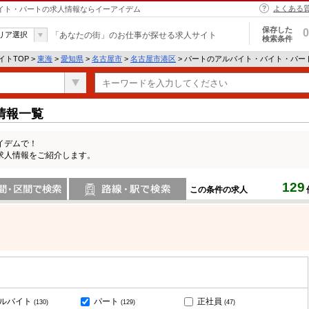
よくある
バイト・パートの求人情報ならイーアイデム
保存した
0
リア選択
「あなたの街」のお仕事が探せる求人サイト
検索条件
トTOP >
東海
>
愛知県
>
名古屋市
>
名古屋市港区
> パートのアルバイト・バイト・パー
情報一覧
イデムで！
求人情報をご紹介します。
129
この条件の求人
間で検索
路線・駅・駅で検索
ルバイト
パート
正社員
(130)
(129)
(47)