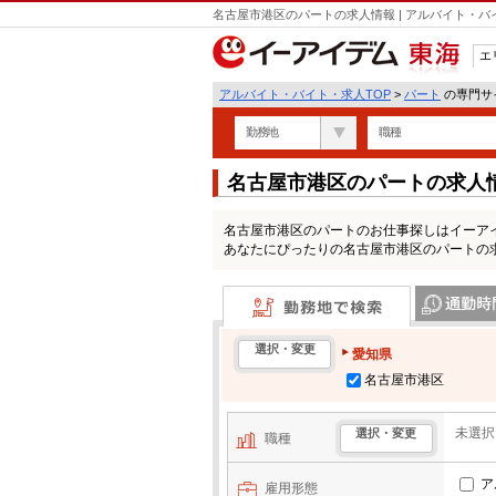
名古屋市港区のパートの求人情報 | アルバイト・
エ
東海
アルバイト・バイト・求人TOP
>
パート
の専門サイ
勤務地
職種
名古屋市港区のパートの求人
名古屋市港区のパートのお仕事探しはイーア
あなたにぴったりの名古屋市港区のパートの
勤務地で検索
通勤時間・区
選択・変更
愛知県
名古屋市港区
未選択
選択・変更
職種
ア
雇用形態