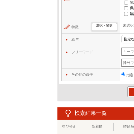
契
職
嘱
未選択
選択・変更
特徴
給与
フリーワード
その他の条件
指定
この
検索結果一覧
並び替え ：
新着順
時給順