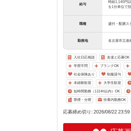
時給1,140
給与
を1分単位で
職種
盛付・配膳ス
勤務地
名古屋市立港南
入社日応相談
友達と応募OK
学歴不問
ブランクOK
社会保険あり
制服貸与
未経験歓迎
大学生歓迎
短時間勤務（1日4h以内）OK
禁煙・分煙
扶養内勤務OK
応募締め切り: 2026/08/22 23:5