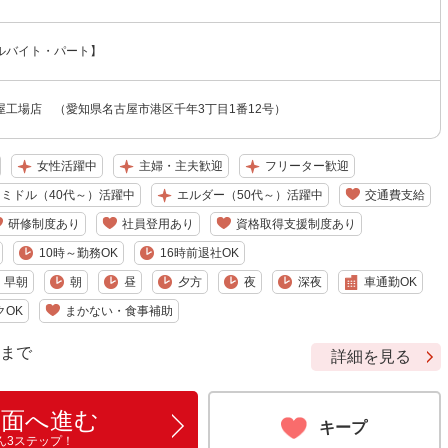
ルバイト・パート】
屋工場店 （愛知県名古屋市港区千年3丁目1番12号）
女性活躍中
主婦・主夫歓迎
フリーター歓迎
ミドル（40代～）活躍中
エルダー（50代～）活躍中
交通費支給
研修制度あり
社員登用あり
資格取得支援制度あり
10時～勤務OK
16時前退社OK
早朝
朝
昼
夕方
夜
深夜
車通勤OK
クOK
まかない・食事補助
9 まで
詳細を見る
画面へ進む
キープ
ん3ステップ！