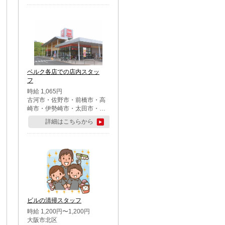
ベルク各店での店内スタッ
フ
時給 1,065円
古河市・佐野市・前橋市・高
崎市・伊勢崎市・太田市・館
林市・藤岡市・大泉町・さい
詳細はこちらから
たま市北区・川越市・熊谷
市・行田市・秩父市・所沢
市・飯能市・東松山市・坂戸
市・鶴ケ島市・千葉市中央
区・市川市・松戸市・習志野
市・柏市・流山市・八千代
市・足立区・江戸川区・八王
子市・町田市
ビルの清掃スタッフ
時給 1,200円〜1,200円
大阪市北区