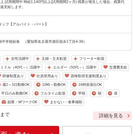
円以上 試用期間中 時給1,140円以上(試用期間2ヶ月) 残業が発生した場合、残業代
別途支給します。
タッフ【アルバイト・パート】
中学校給食 （愛知県名古屋市港区稲永1丁目4-39）
女性活躍中
主婦・主夫歓迎
フリーター歓迎
ミドル（40代～）活躍中
エルダー（50代～）活躍中
交通費支給
研修制度あり
社員登用あり
資格取得支援制度あり
週2～3日勤務OK
10時～勤務OK
16時前退社OK
平日のみ勤務OK
フルタイム歓迎
早朝
朝
昼
副業・WワークOK
まかない・食事補助
9 まで
詳細を見る