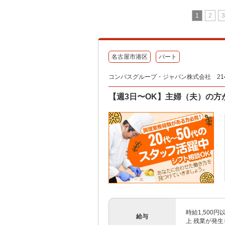
1
2
3
名古屋市港区
パート
コンパスグループ・ジャパン株式会社 214
【週3日〜OK】主婦（夫）の方
時給1,500円以
給与
上 残業が発