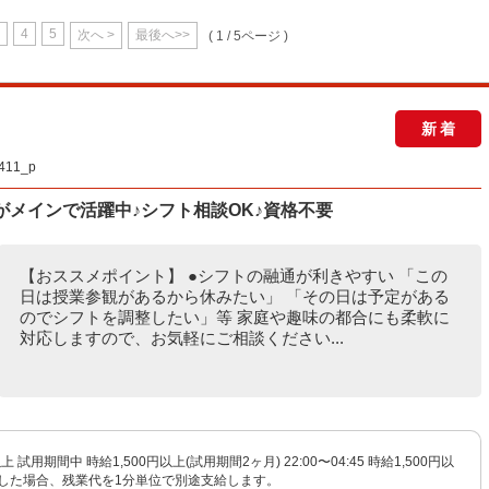
4
5
次へ >
最後へ>>
( 1 / 5ページ )
新着
11_p
がメインで活躍中♪シフト相談OK♪資格不要
【おススメポイント】 ●シフトの融通が利きやすい 「この
日は授業参観があるから休みたい」 「その日は予定がある
のでシフトを調整したい」等 家庭や趣味の都合にも柔軟に
対応しますので、お気軽にご相談ください...
上 試用期間中 時給1,500円以上(試用期間2ヶ月) 22:00〜04:45 時給1,500円以
生した場合、残業代を1分単位で別途支給します。