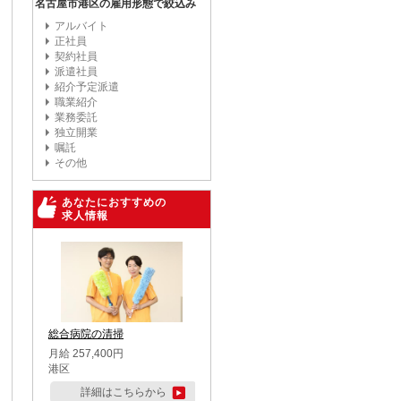
名古屋市港区の雇用形態で絞込み
アルバイト
正社員
契約社員
派遣社員
紹介予定派遣
職業紹介
業務委託
独立開業
嘱託
その他
あなたにおすすめの
求人情報
総合病院の清掃
月給 257,400円
港区
詳細はこちらから