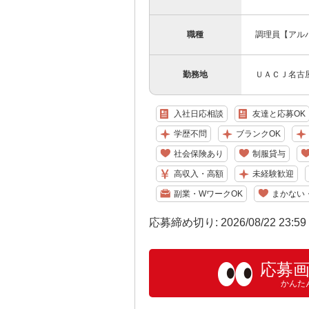
職種
調理員【アル
勤務地
ＵＡＣＪ名古
入社日応相談
友達と応募OK
学歴不問
ブランクOK
社会保険あり
制服貸与
高収入・高額
未経験歓迎
副業・WワークOK
まかない
応募締め切り: 2026/08/22 23:5
応募
かんた