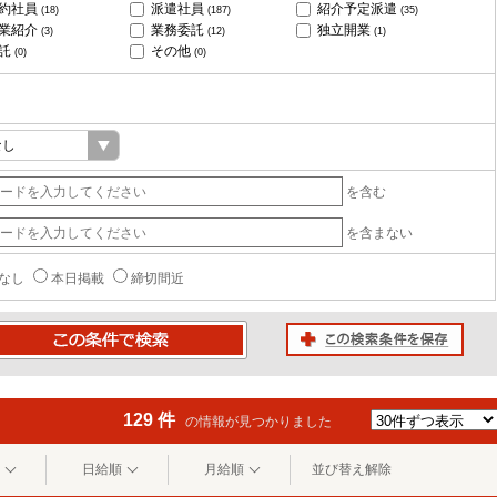
約社員
派遣社員
紹介予定派遣
(18)
(187)
(35)
業紹介
業務委託
独立開業
(3)
(12)
(1)
託
その他
(0)
(0)
を含む
を含まない
なし
本日掲載
締切間近
この検索条件を保存
条件で検索
129 件
の情報が見つかりました
日給順
月給順
並び替え解除