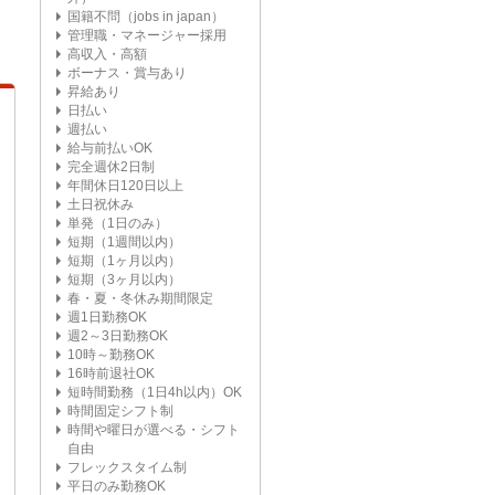
国籍不問（jobs in japan）
管理職・マネージャー採用
高収入・高額
ボーナス・賞与あり
昇給あり
日払い
週払い
給与前払いOK
完全週休2日制
年間休日120日以上
土日祝休み
単発（1日のみ）
短期（1週間以内）
短期（1ヶ月以内）
短期（3ヶ月以内）
春・夏・冬休み期間限定
週1日勤務OK
週2～3日勤務OK
10時～勤務OK
16時前退社OK
短時間勤務（1日4h以内）OK
時間固定シフト制
時間や曜日が選べる・シフト
自由
フレックスタイム制
平日のみ勤務OK