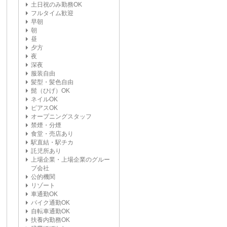
土日祝のみ勤務OK
フルタイム歓迎
早朝
朝
昼
夕方
夜
深夜
服装自由
髪型・髪色自由
髭（ひげ）OK
ネイルOK
ピアスOK
オープニングスタッフ
禁煙・分煙
食堂・売店あり
駅直結・駅チカ
託児所あり
上場企業・上場企業のグルー
プ会社
公的機関
リゾート
車通勤OK
バイク通勤OK
自転車通勤OK
扶養内勤務OK