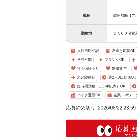
職種
調理補助【ア
勤務地
ＵＡＣＪ名古
入社日応相談
友達と応募OK
学歴不問
ブランクOK
社会保険あり
制服貸与
未経験歓迎
週2～3日勤務OK
短時間勤務（1日4h以内）OK
バイク通勤OK
副業・Wワー
応募締め切り: 2026/08/22 23:5
応募
かんた