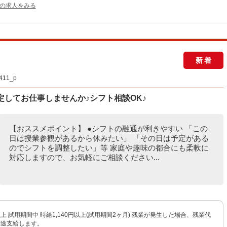
他の求人をみる
新着
11_p
定してお仕事しませんか♪シフト相談OK♪
【おススメポイント】 ●シフトの融通が利きやすい 「この
日は授業参観があるから休みたい」 「その日は予定がある
のでシフトを調整したい」等 家庭や趣味の都合にも柔軟に
対応しますので、お気軽にご相談ください...
円以上 試用期間中 時給1,140円以上(試用期間2ヶ月) 残業が発生した場合、残業代
別途支給します。