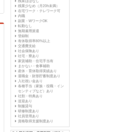
残業ほぼなし
残業少なめ（月20h未満）
在宅ワーク・テレワーク可
内職
副業・WワークOK
転勤なし
無期雇用派遣
登録制
有休取得率80%以上
交通費支給
社会保険あり
社宅・寮あり
家賃補助・住宅手当有
まかない・食事補助
産休・育休取得実績あり
退職金・財形貯蓄制度あり
入社祝い金あり
各種手当（家族・役職・イン
センティブなど）あり
社割・特典あり
送迎あり
制服貸与
研修制度あり
社員登用あり
資格取得支援制度あり