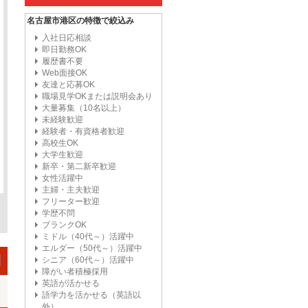
名古屋市港区の特徴で絞込み
入社日応相談
即日勤務OK
履歴書不要
Web面接OK
友達と応募OK
職場見学OKまたは説明会あり
大量募集（10名以上）
未経験歓迎
経験者・有資格者歓迎
高校生OK
大学生歓迎
新卒・第二新卒歓迎
女性活躍中
主婦・主夫歓迎
フリーター歓迎
学歴不問
ブランクOK
ミドル（40代～）活躍中
エルダー（50代～）活躍中
シニア（60代～）活躍中
障がい者積極採用
英語が活かせる
語学力を活かせる（英語以
外）