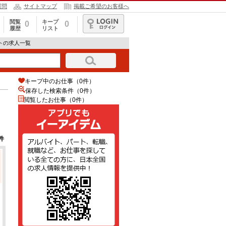
質問
サイトマップ
掲載ご希望のお客様へ
閲覧
キープ
0
0
履歴
リスト
ログイン
トの求人一覧
キープ中のお仕事（0件）
保存した検索条件（
0
件）
閲覧したお仕事（0件）
件