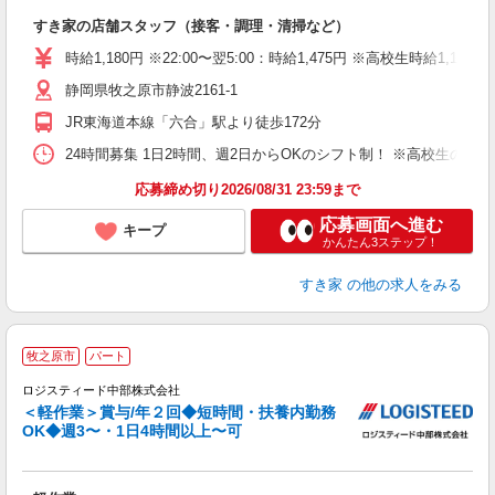
の
すき家の店舗スタッフ（接客・調理・清掃など）
履
タ
時給1,180円 ※22:00〜翌5:00：時給1,475円 ※高校生時給1,1
（
静岡県牧之原市静波2161-1
夜
事
JR東海道本線「六合」駅より徒歩172分
24時間募集 1日2時間、週2日からOKのシフト制！ ※高校生のシ
応募締め切り2026/08/31 23:59まで
応募画面へ進む
キープ
かんたん3ステップ！
すき家
の他の求人をみる
牧之原市
パート
す
ロジスティード中部株式会社
ー
＜軽作業＞賞与/年２回◆短時間・扶養内勤務
未
OK◆週3〜・1日4時間以上〜可
保