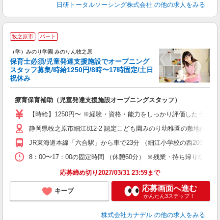
日研トータルソーシング株式会社
の他の求人をみる
2
牧之原市
パート
（学）みのり学園 みのりん牧之原
ー
保育士必須/児童発達支援施設でオープニング
スタッフ募集/時給1250円/8時〜17時固定/土日
祝休み
り
療育保育補助（児童発達支援施設オープニングスタッフ）
【時給】1250円〜 ※経験・資格・能力をしっかり評価したうえで
静岡県牧之原市細江812-2 認定こども園みのり幼稚園の敷地内
JR東海道本線「六合駅」から車で23分 （細江小学校の西200m
8：00〜17：00の固定時間 （休憩60分） ※残業・持ち帰りなし
応募締め切り2027/03/31 23:59まで
応募画面へ進む
キープ
かんたん3ステップ！
株式会社カナデル
の他の求人をみる