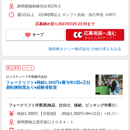
ミ
静岡県御前崎市白羽276-3
～
貸
週1日以上、1日4時間以上 ※シフト自由・自己申告 ※時間：6:00
応募締め切り2027/07/29 23:59まで
応募画面へ進む
キープ
かんたん3ステップ！
御前崎タクシー株式会社
の他の求人をみる
≪
牧之原市
パート
ロジスティード中部株式会社
ワ
フォークリフト●時給1,300円●賞与年2回●正社
経
員転換制度あり●経験者歓迎
制
会
フォークリフト作業員(検品、仕分け、格納、ピッキング作業含む)
時給1,300円 【月収例】 （時給1,300円×8H×21日）+16,250円（
静岡県牧之原市坂口２０９４－１