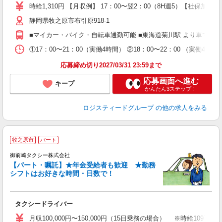
時給1,310円 【月収例】 17：00〜翌2：00（8H週5）【社保加入】 （時
静岡県牧之原市布引原918-1
■マイカー・バイク・自転車通勤可能 ■東海道菊川駅 より車で10分
①17：00〜21：00（実働4時間） ②18：00〜22：00 （実
応募締め切り2027/03/31 23:59まで
応募画面へ進む
キープ
かんたん3ステップ！
ロジスティードグループ
の他の求人をみる
牧之原市
パート
御前崎タクシー株式会社
【パート・嘱託】★年金受給者も歓迎 ★勤務
シフトはお好きな時間・日数で！
な
タクシードライバー
入
迎
月収100,000円〜150,000円（15日乗務の場合） ※時給1097円