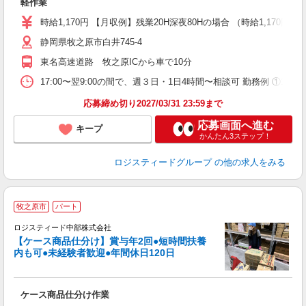
軽作業
時給1,170円 【月収例】残業20H深夜80Hの場合 （時給1,170円×8時間×
静岡県牧之原市白井745-4
東名高速道路 牧之原ICから車で10分
17:00〜翌9:00の間で、週３日・1日4時間〜相談可 勤務例 ①17
応募締め切り2027/03/31 23:59まで
応募画面へ進む
キープ
かんたん3ステップ！
ロジスティードグループ
の他の求人をみる
≪
牧之原市
パート
ロジスティード中部株式会社
【ケース商品仕分け】賞与年2回●短時間扶養
内も可●未経験者歓迎●年間休日120日
未
ル
K
ケース商品仕分け作業