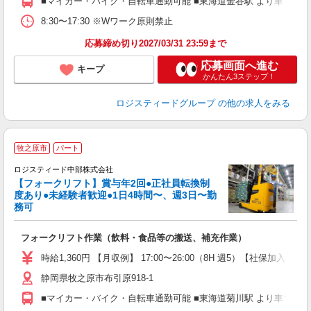
■マイカー・バイク・自転車通勤可能 ■東海道金谷駅 より車で15分
8:30〜17:30 ※Wワーク原則禁止
応募締め切り2027/03/31 23:59まで
応募画面へ進む
キープ
かんたん3ステップ！
ロジスティードグループ
の他の求人をみる
≪
牧之原市
パート
ロジスティード中部株式会社
【フォークリフト】賞与年2回●正社員転換制
有
度あり●未経験者歓迎●1日4時間〜、週3日〜勤
未
務可
車
フォークリフト作業（飲料・食品等の搬送、補充作業）
時給1,360円 【月収例】 17:00〜26:00（8H 週5）【社保加入】残業2
静岡県牧之原市布引原918-1
■マイカー・バイク・自転車通勤可能 ■東海道菊川駅 より車で10分