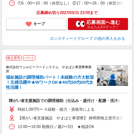
①6：00〜10：00（休憩なし） ②17：00〜26：00（休憩1
応募締め切り2027/03/31 23:59まで
応募画面へ進む
キープ
かんたん3ステップ！
ロジスティードグループ
の他の求人をみる
牧之原市
パート
株式会社ウェルビーフードシステム やまばと希望寮事業
所
福祉施設の調理補助パート！未経験の方大歓迎
！主婦活躍中★WワークOK★40代50代60代女
性活躍！
談
入
活
障がい者支援施設での調理補助（仕込み・盛付け・配膳・洗浄）
（
中
時給1,097円〜 ※経験・能力・資格等による
る
【障がい者支援施設 やまばと希望寮】 静岡県牧之原市坂部2151-
勤
業
13:00〜19:00 勤務日／週2〜3日 ★相談OK