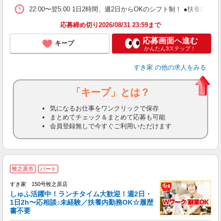
22:00〜翌5:00 1日2時間、週2日からOKのシフト制！ ●扶養内勤務
応募締め切り2026/08/31 23:59まで
応募画面へ進む
キープ
かんたん3ステップ！
すき家
の他の求人をみる
「キープ」とは？
気になるお仕事をワンクリックで保存
まとめてチェック＆まとめて応募も可能
会員登録無しで今すぐご利用いただけます
≪
牧之原市
パート
すき家 150号牧之原店
しゅふ活躍中！ランチタイム大歓迎！週2日・
安
1日2h〜応相談♪未経験／扶養内勤務OK☆履歴
書不要