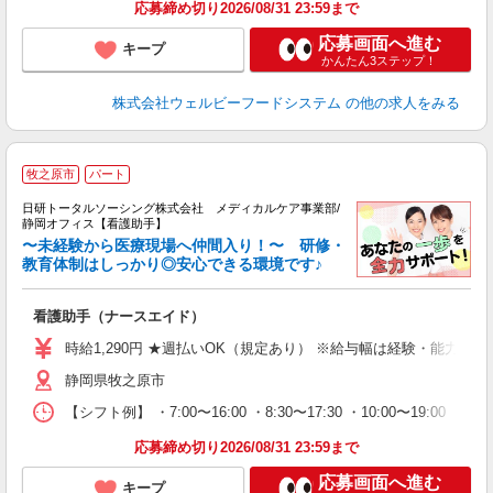
応募締め切り2026/08/31 23:59まで
応募画面へ進む
キープ
かんたん3ステップ！
株式会社ウェルビーフードシステム
の他の求人をみる
牧之原市
パート
日研トータルソーシング株式会社 メディカルケア事業部/
静岡オフィス【看護助手】
〜未経験から医療現場へ仲間入り！〜 研修・
教育体制はしっかり◎安心できる環境です♪
き
看護助手（ナースエイド）
入
未
時給1,290円 ★週払いOK（規定あり） ※給与幅は経験・能力によ
婦
静岡県牧之原市
～
あ
【シフト例】 ・7:00〜16:00 ・8:30〜17:30 ・10:00
日
録
応募締め切り2026/08/31 23:59まで
得
応募画面へ進む
キープ