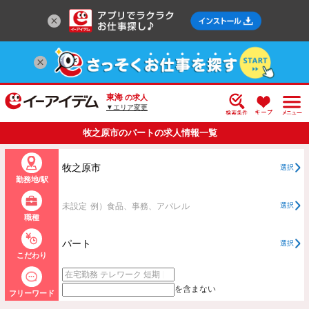
東海
の求人
▼エリア変更
牧之原市のパートの求人情報一覧
牧之原市
選択
勤務地/駅
未設定
例）食品、事務、アパレル
選択
職種
パート
選択
こだわり
を含まない
フリーワード