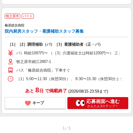
牧之原市
パート
榛原総合病院
院内厨房スタッフ・看護補助スタッフ募集
［1］［2］調理補助（パ）［3］看護補助者（正・パ）
パ）時給1097円〜 （［3］介護福祉士は時給1200円〜） 正）月給22
牧之原市細江2887-1
バス「榛原総合病院」下車すぐ
［1］5:00〜11:30（休憩30分）、 8:30〜15:30（休憩30分ま
8
あと
日
で掲載終了
(2026/08/15 23:59まで)
応募画面へ進む
キープ
かんたん3ステップ！
1／1