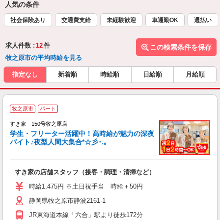
人気の条件
社会保険あり
交通費支給
未経験歓迎
車通勤OK
週払い
求人件数 :
12
件
この検索条件を保存
牧之原市の平均時給を見る
指定なし
新着順
時給順
日給順
月給順
牧之原市
パート
すき家 150号牧之原店
学生・フリーター活躍中！高時給が魅力の深夜
バイト♪夜型人間大集合*☆彡･.｡
つ
すき家の店舗スタッフ（接客・調理・清掃など）
履
ミ
時給1,475円 ※土日祝手当 時給＋50円
～
静岡県牧之原市静波2161-1
勤
社
JR東海道本線「六合」駅より徒歩172分