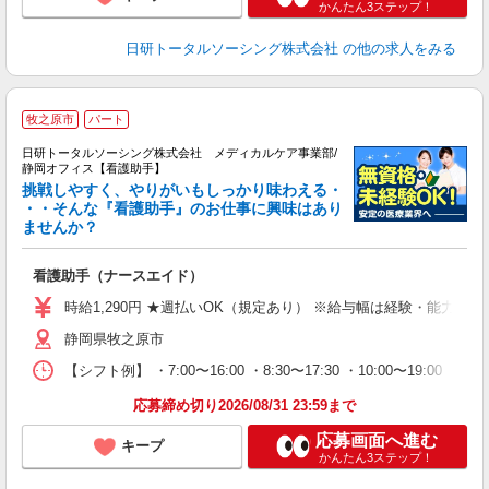
かんたん3ステップ！
日研トータルソーシング株式会社
の他の求人をみる
牧之原市
パート
日研トータルソーシング株式会社 メディカルケア事業部/
静岡オフィス【看護助手】
挑戦しやすく、やりがいもしっかり味わえる・
・・そんな『看護助手』のお仕事に興味はあり
ませんか？
ジ
入
看護助手（ナースエイド）
未
婦
時給1,290円 ★週払いOK（規定あり） ※給与幅は経験・能力によ
～
静岡県牧之原市
あ
日
【シフト例】 ・7:00〜16:00 ・8:30〜17:30 ・10:00
録
得
応募締め切り2026/08/31 23:59まで
応募画面へ進む
キープ
かんたん3ステップ！