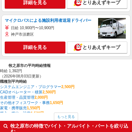
詳細を見る
とりあえずキープ
マイクロバスによる施設利用者送迎ドライバー
日給 10,900円〜10,900円
神戸市須磨区
詳細を見る
とりあえずキープ
牧之原市の平均時給情報
時給 1,392円
（2026年08月03日更新）
職種別平均時給
システムエンジニア・プログラマー
2,500円
CADオペレーター・積算
2,500円
生産管理・品質管理
2,000円
その他オフィスワーク・事務
1,650円
家電・携帯販売
1,550円
搬入・搬出・設営
1,530円
もっと見る
建物管理・設備管理・マンション管理員
1,470円
その他軽作業・製造・物流
1,467円
牧之原市の特徴でバイト・アルバイト・パートを絞り込
金属加工
1,450円
む