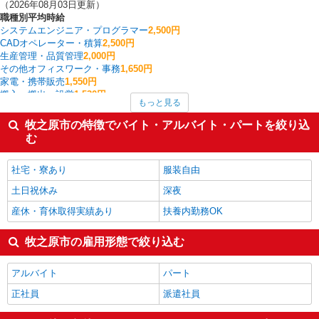
（2026年08月03日更新）
職種別平均時給
システムエンジニア・プログラマー
2,500円
CADオペレーター・積算
2,500円
生産管理・品質管理
2,000円
その他オフィスワーク・事務
1,650円
家電・携帯販売
1,550円
搬入・搬出・設営
1,530円
もっと見る
建物管理・設備管理・マンション管理員
1,470円
その他軽作業・製造・物流
1,467円
牧之原市の特徴でバイト・アルバイト・パートを絞り込
金属加工
1,450円
む
経理・人事・労務・総務・法務
1,450円
牧之原市の他の職種の平均時給を見る
社宅・寮あり
服装自由
土日祝休み
深夜
産休・育休取得実績あり
扶養内勤務OK
牧之原市の雇用形態で絞り込む
アルバイト
パート
正社員
派遣社員