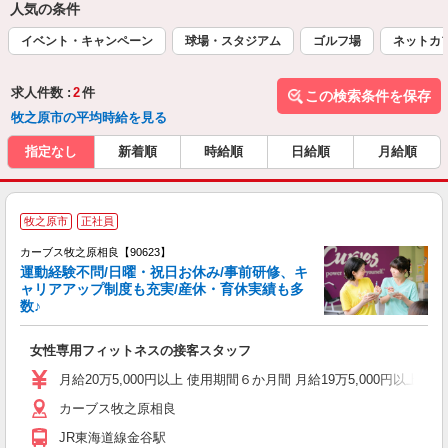
人気の条件
イベント・キャンペーン
球場・スタジアム
ゴルフ場
ネットカ
求人件数 :
2
件
この検索条件を保存
牧之原市の平均時給を見る
指定なし
新着順
時給順
日給順
月給順
牧之原市
正社員
カーブス牧之原相良【90623】
運動経験不問/日曜・祝日お休み/事前研修、キ
ャリアアップ制度も充実/産休・育休実績も多
数♪
て
女性専用フィットネスの接客スタッフ
ボ
月給20万5,000円以上 使用期間６か月間 月給19万5,000円以
カーブス牧之原相良
JR東海道線金谷駅