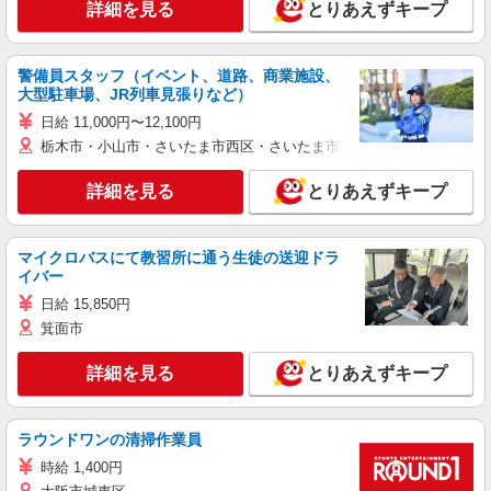
詳細を見る
とりあえずキープ
警備員スタッフ（イベント、道路、商業施設、
大型駐車場、JR列車見張りなど）
日給 11,000円〜12,100円
栃木市・小山市・さいたま市西区・さいたま市岩槻区・久喜市・蓮田
詳細を見る
とりあえずキープ
マイクロバスにて教習所に通う生徒の送迎ドラ
イバー
日給 15,850円
箕面市
詳細を見る
とりあえずキープ
ラウンドワンの清掃作業員
時給 1,400円