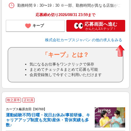
勤務時間 9：30〜19：30 ※一部、勤務時間が異なる店舗がございま
応募締め切り2026/08/31 23:59まで
応募画面へ進む
キープ
かんたん3ステップ！
株式会社カーブスジャパン
の他の求人をみる
「キープ」とは？
気になるお仕事をワンクリックで保存
まとめてチェック＆まとめて応募も可能
会員登録無しで今すぐご利用いただけます
牧之原市
正社員
カーブス榛原吉田【90769】
運動経験不問/日曜・祝日お休み/事前研修、キ
ャリアアップ制度も充実/産休・育休実績も多
数♪