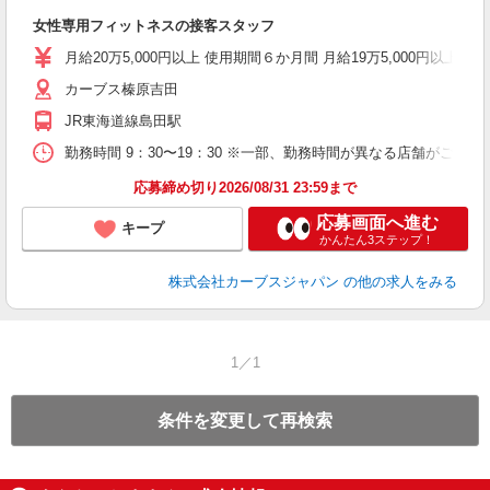
て
女性専用フィットネスの接客スタッフ
ボ
月給20万5,000円以上 使用期間６か月間 月給19万5,000円以
カーブス榛原吉田
JR東海道線島田駅
勤務時間 9：30〜19：30 ※一部、勤務時間が異なる店舗がございま
応募締め切り2026/08/31 23:59まで
応募画面へ進む
キープ
かんたん3ステップ！
株式会社カーブスジャパン
の他の求人をみる
1／1
条件を変更して再検索