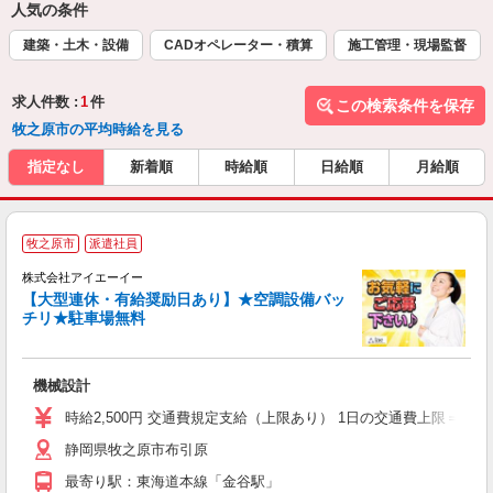
人気の条件
建築・土木・設備
CADオペレーター・積算
施工管理・現場監督
求人件数 :
1
件
この検索条件を保存
牧之原市の平均時給を見る
指定なし
新着順
時給順
日給順
月給順
牧之原市
派遣社員
株式会社アイエーイー
【大型連休・有給奨励日あり】★空調設備バッ
チリ★駐車場無料
験
機械設計
高
残
時給2,500円 交通費規定支給（上限あり） 1日の交通費上限＝79円
静岡県牧之原市布引原
最寄り駅：東海道本線「金谷駅」