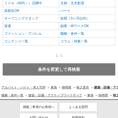
ミドル（40代～）活躍中
主婦・主夫歓迎
高校生OK
パート
オープニングスタッフ
短期（3ヶ月以内）
派遣
副業・WワークOK
ファッション・アパレル
職種・条件一覧
コンテンツ一覧
コラム・特集一覧
1／1
条件を変更して再検索
アルバイト・バイト・求人TOP
東海
静岡県
牧之原市
建築・設備・ア
職種・条件一覧
建築・設備・アクティブワークすべて
東海
静岡県
牧
掲載ご希望のお客様へ
よくある質問
お問い合わせ
利用規約