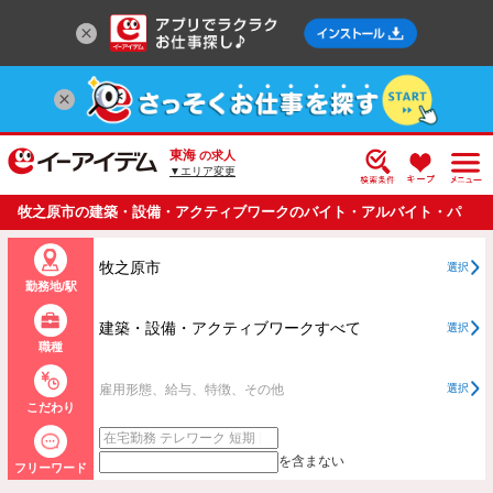
東海
の求人
▼エリア変更
牧之原市の建築・設備・アクティブワークのバイト・アルバイト・パ
ートの求人情報一覧
牧之原市
選択
勤務地/駅
建築・設備・アクティブワークすべて
選択
職種
雇用形態、給与、特徴、その他
選択
こだわり
を含まない
フリーワード