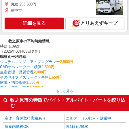
月給 253,500円
豊中市
詳細を見る
とりあえずキープ
牧之原市の平均時給情報
時給 1,392円
（2026年08月03日更新）
職種別平均時給
システムエンジニア・プログラマー
2,500円
CADオペレーター・積算
2,500円
生産管理・品質管理
2,000円
その他オフィスワーク・事務
1,650円
家電・携帯販売
1,550円
搬入・搬出・設営
1,530円
もっと見る
建物管理・設備管理・マンション管理員
1,470円
その他軽作業・製造・物流
1,467円
牧之原市の特徴でバイト・アルバイト・パートを絞り込
金属加工
1,450円
む
経理・人事・労務・総務・法務
1,450円
牧之原市の他の職種の平均時給を見る
産休・育休取得実績あり
エルダー（50代～）活躍中
扶養内勤務OK
週1日勤務OK