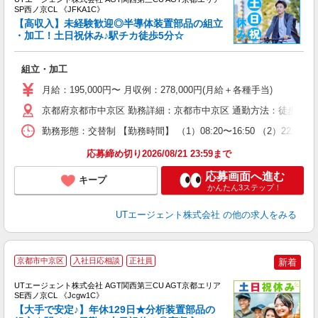
SP西ノ京CL 《JFKA1C》
【高収入】未経験歓迎◎半導体装置部品の組立
・加工！土日祝休み♪駅チカ徒歩5分☆
る
組立・加工
入
場
月給：195,000円〜 月収例：278,000円(月給＋各種手当)
タ
休
京都府京都市中京区 勤務詳細：京都市中京区 通勤方法：徒歩/自転
場
勤務形態：交替制 【勤務時間】 （1）08:20〜16:50 （2）22
通
り
応募締め切り2026/08/21 23:59まで
応募画面へ進む
キープ
かんたん3ステップ！
UTエージェント株式会社
の他の求人をみる
京都市中京区
入社日応相談
正社員
新着
UTエージェント株式会社 AGT関西第三CU AGT京都エリア
SE西ノ京CL 《Jcgw1C》
【大手で安定♪】年休129日★分析装置部品の