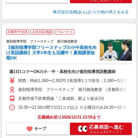
かんたん3ステップ！
株式会社塩梅(あんばい)
の他の求人をみる
京都市中京区
入社日応相談
アルバイト
個別指導学院 フリーステップ 堀川御池教室
【個別指導学院フリーステップの小中高校生向
け英語講師】大学1年生も活躍中！夏期講習短
期OK
☆
週1日1コマ〜OKの小・中・高校生向け個別指導英語塾講師
入
主
関西：時給1,260〜2,302円 2名指導1コマ担当：2,180〜3,
日
個別指導学院 フリーステップ 堀川御池教室 （京都府京都市中京
自
京都市地下鉄東西線「二条城前」駅より徒歩2分
15:35〜21:50の間で1日1コマ以上 ※土曜日のみ14:20〜15:40
応募締め切り2026/12/31 23:59まで
応募画面へ進む
キープ
かんたん3ステップ！