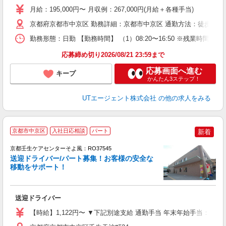
タ
月給：195,000円〜 月収例：267,000円(月給＋各種手当)
休
京都府京都市中京区 勤務詳細：京都市中京区 通勤方法：徒歩/自転
場
通
勤務形態：日勤 【勤務時間】 （1）08:20〜16:50 ※残業時
り
応募締め切り2026/08/21 23:59まで
応募画面へ進む
キープ
かんたん3ステップ！
UTエージェント株式会社
の他の求人をみる
京都市中京区
入社日応相談
パート
新着
京都壬生ケアセンターそよ風：RO37545
送迎ドライバー/パート募集！お客様の安全な
移動をサポート！
す
入
送迎ドライバー
中
り
【時給】1,122円〜 ▼下記別途支給 通勤手当 年末年始手当：380円/
者
（