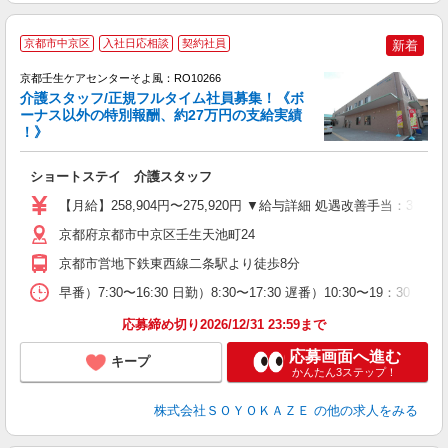
京都市中京区
入社日応相談
契約社員
新着
京都壬生ケアセンターそよ風：RO10266
介護スタッフ/正規フルタイム社員募集！《ボ
ーナス以外の特別報酬、約27万円の支給実績
！》
す
入
ショートステイ 介護スタッフ
中
り
【月給】258,904円〜275,920円 ▼給与詳細 処遇改善手当：35
夕
O
京都府京都市中京区壬生天池町24
り
京都市営地下鉄東西線二条駅より徒歩8分
早番）7:30〜16:30 日勤）8:30〜17:30 遅番）10:30〜19：30 夜
応募締め切り2026/12/31 23:59まで
応募画面へ進む
キープ
かんたん3ステップ！
株式会社ＳＯＹＯＫＡＺＥ
の他の求人をみる