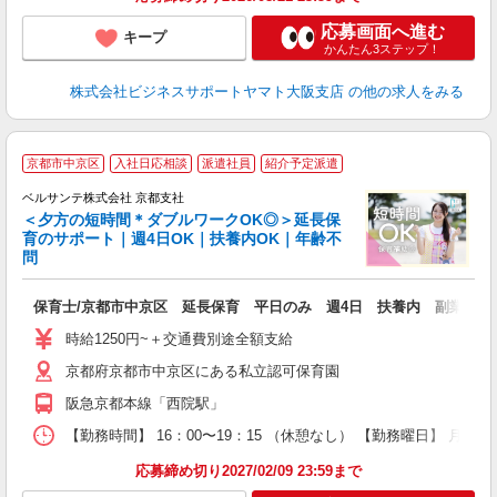
応募画面へ進む
キープ
かんたん3ステップ！
株式会社ビジネスサポートヤマト大阪支店
の他の求人をみる
京都市中京区
入社日応相談
派遣社員
紹介予定派遣
ベルサンテ株式会社 京都支社
＜夕方の短時間＊ダブルワークOK◎＞延長保
育のサポート｜週4日OK｜扶養内OK｜年齢不
問
し
保育士/京都市中京区 延長保育 平日のみ 週4日 扶養内 副業
入
り
時給1250円~＋交通費別途全額支給
主
京都府京都市中京区にある私立認可保育園
中
祝
阪急京都本線「西院駅」
日
装
【勤務時間】 16：00〜19：15 （休憩なし） 【勤務曜日】 月曜
応募締め切り2027/02/09 23:59まで