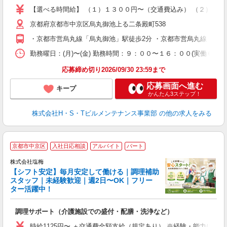
【選べる時間給】 （１）１３００円〜（交通費込み） （２）１２
京都府京都市中京区烏丸御池上る二条殿町538
・京都市営烏丸線「烏丸御池」駅徒歩2分 ・京都市営烏丸線「丸太
勤務曜日：(月)〜(金) 勤務時間：９：００〜１６：００(実働６．
応募締め切り2026/09/30 23:59まで
応募画面へ進む
キープ
かんたん3ステップ！
株式会社H・S・Tビルメンテナンス事業部
の他の求人をみる
■
京都市中京区
入社日応相談
アルバイト
パート
株式会社塩梅
【シフト安定】毎月安定して働ける｜調理補助
す
スタッフ｜未経験歓迎｜週2日〜OK｜フリー
ター活躍中！
理
調理サポート（介護施設での盛付・配膳・洗浄など）
入
躍
時給1125円〜 ＋交通費全額支給（規定あり） ※経験・能力によ