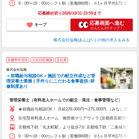
9：00〜18：00のシフト制（実働8時間） ※1ヶ月平均173.3時間
応募締め切り2026/10/31 23:59まで
応募画面へ進む
キープ
かんたん3ステップ！
株式会社塩梅(あんばい)
の他の求人をみる
京都市中京区
入社日応相談
正社員
株式会社塩梅
＜前職給与相談OK＞施設での献立作成など管
理栄養士業務 | 手作りにこだわる食事提供♪研
き
修制度あり
年
充
管理栄養士（有料老人ホームでの献立・発注・食事管理など）
入
ル
★前職給与相談OK！ 月給229,000円〜275,000円 （みなし
躍
住宅型有料老人ホーム 御所南マリアヴィラ (京都府京都市中京区小
り
京都地下鉄「丸太町駅」より徒歩7分 京都地下鉄「二条城前駅」よ
9：00〜18：00のシフト制（実働8時間） ※1ヶ月平均173.3時間