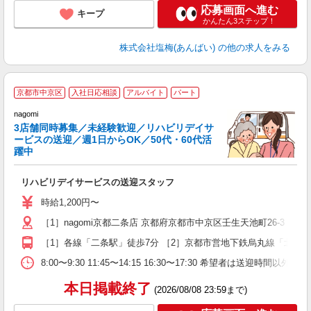
応募画面へ進む
キープ
かんたん3ステップ！
株式会社塩梅(あんばい)
の他の求人をみる
リ
京都市中京区
入社日応相談
アルバイト
パート
7
nagomi
大
3店舗同時募集／未経験歓迎／リハビリデイサ
ービスの送迎／週1日からOK／50代・60代活
躍中
く
の
リハビリデイサービスの送迎スタッフ
入
夫
時給1,200円〜
勤
［1］nagomi京都二条店 京都府京都市中京区壬生天池町26-3 ［2
［1］各線「二条駅」徒歩7分 ［2］京都市営地下鉄烏丸線「北大路
8:00〜9:30 11:45〜14:15 16:30〜17:30 希望者は送迎
本日掲載終了
(2026/08/08 23:59まで)