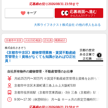
応募締め切り2026/08/31 23:59まで
応募画面へ進む
キープ
かんたん3ステップ！
大和ライフネクスト株式会社
の他の求人をみる
京都市中京区
入社日応相談
正社員
職業紹介
株式会社さきぞう
《京都市中京区》建物管理業務・賃貸不動産経
営管理士！資格がなくても知識があれば◎正社
す
員！
入
土
自社所有物件の建物管理・不動産管理のお仕事
月給25万円〜30万円 ※賃貸不動産経営管理士資格をお持ちでな
京都市中京区木屋町通三条上ル上大阪町530
京都市役所前駅（京都市営東西線）-3分 三条（京都府）駅（京阪鴨
9:00〜17:30（休憩60分） 月〜金 ※一ヵ月の所定労働時間17
応募締め切り2026/08/21 23:59まで