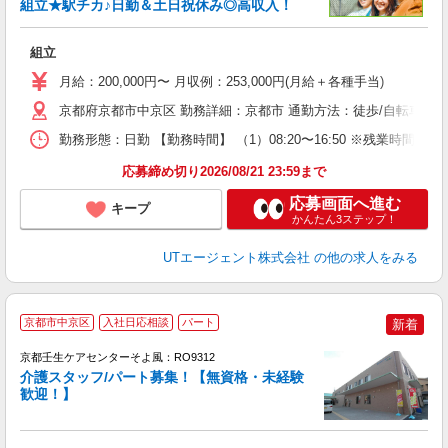
組立★駅チカ♪日勤＆土日祝休み◎高収入！
部
組立
入
場
月給：200,000円〜 月収例：253,000円(月給＋各種手当)
タ
休
京都府京都市中京区 勤務詳細：京都市 通勤方法：徒歩/自転車/電
場
勤務形態：日勤 【勤務時間】 （1）08:20〜16:50 ※残業時間
通
り
応募締め切り2026/08/21 23:59まで
応募画面へ進む
キープ
かんたん3ステップ！
UTエージェント株式会社
の他の求人をみる
京都市中京区
入社日応相談
パート
新着
京都壬生ケアセンターそよ風：RO9312
介護スタッフ/パート募集！【無資格・未経験
歓迎！】
す
入