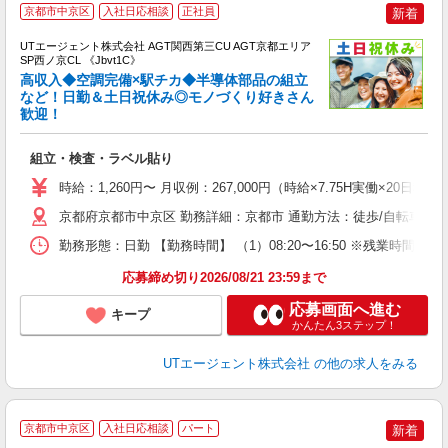
京都市中京区
入社日応相談
正社員
新着
UTエージェント株式会社 AGT関西第三CU AGT京都エリア
SP西ノ京CL 《Jbvt1C》
高収入◆空調完備×駅チカ◆半導体部品の組立
など！日勤＆土日祝休み◎モノづくり好きさん
歓迎！
る
入
組立・検査・ラベル貼り
場
タ
時給：1,260円〜 月収例：267,000円（時給×7.75H実働×20日稼
休
京都府京都市中京区 勤務詳細：京都市 通勤方法：徒歩/自転車/電
場
通
勤務形態：日勤 【勤務時間】 （1）08:20〜16:50 ※残業時間
り
応募締め切り2026/08/21 23:59まで
応募画面へ進む
キープ
かんたん3ステップ！
UTエージェント株式会社
の他の求人をみる
京都市中京区
入社日応相談
パート
新着