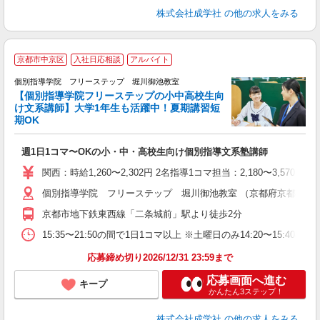
株式会社成学社
の他の求人をみる
京都市中京区
入社日応相談
アルバイト
個別指導学院 フリーステップ 堀川御池教室
【個別指導学院フリーステップの小中高校生向
け文系講師】大学1年生も活躍中！夏期講習短
期OK
「
週1日1コマ〜OKの小・中・高校生向け個別指導文系塾講師
入
主
関西：時給1,260〜2,302円 2名指導1コマ担当：2,180〜3,
日
個別指導学院 フリーステップ 堀川御池教室 （京都府京都市中京
自
京都市地下鉄東西線「二条城前」駅より徒歩2分
15:35〜21:50の間で1日1コマ以上 ※土曜日のみ14:20〜15:40
応募締め切り2026/12/31 23:59まで
応募画面へ進む
キープ
かんたん3ステップ！
株式会社成学社
の他の求人をみる