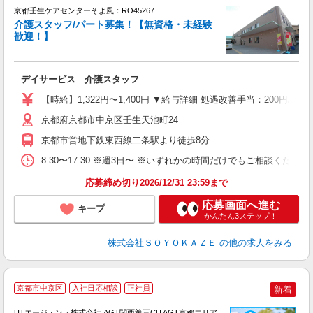
京都壬生ケアセンターそよ風：RO45267
介護スタッフ/パート募集！【無資格・未経験
歓迎！】
す
入
デイサービス 介護スタッフ
中
り
【時給】1,322円〜1,400円 ▼給与詳細 処遇改善手当：200円
ブ
O
京都府京都市中京区壬生天池町24
登
京都市営地下鉄東西線二条駅より徒歩8分
8:30〜17:30 ※週3日〜 ※いずれかの時間だけでもご相談くださ
応募締め切り2026/12/31 23:59まで
応募画面へ進む
キープ
かんたん3ステップ！
株式会社ＳＯＹＯＫＡＺＥ
の他の求人をみる
京都市中京区
入社日応相談
正社員
新着
UTエージェント株式会社 AGT関西第三CU AGT京都エリア