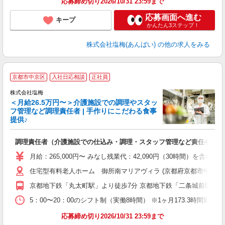
応募締め切り2026/10/31 23:59まで
応募画面へ進む
キープ
かんたん3ステップ！
株式会社塩梅(あんばい)
の他の求人をみる
京都市中京区
入社日応相談
正社員
株式会社塩梅
＜月給26.5万円〜＞介護施設での調理やスタッ
フ管理など調理責任者 | 手作りにこだわる食事
提供♪
さ
調理責任者（介護施設での仕込み・調理・スタッフ管理など責任者業務
入
（
月給：265,000円〜 みなし残業代：42,090円（30時間）
給
住宅型有料老人ホーム 御所南マリアヴィラ (京都府京都市中京区小
通
援
京都地下鉄「丸太町駅」より徒歩7分 京都地下鉄「二条城前駅」よ
5：00〜20：00のシフト制（実働8時間） ※1ヶ月173.3時間勤
応募締め切り2026/10/31 23:59まで