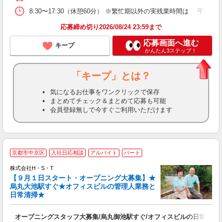
8:30〜17:30（休憩60分） ※繁忙期以外の実残業時間は 平均17h
応募締め切り2026/08/24 23:59まで
応募画面へ進む
キープ
かんたん3ステップ！
「キープ」とは？
気になるお仕事をワンクリックで保存
まとめてチェック＆まとめて応募も可能
会員登録無しで今すぐご利用いただけます
<
京都市中京区
入社日応相談
アルバイト
パート
・
株式会社H・S・T
(
【９月１日スタート・オープニング大募集】★
0
烏丸大池駅すぐ★オフィスビルの管理人業務と
入
日常清掃★
リ
ー
オープニングスタッフ大募集/烏丸御池駅すぐ/オフィスビルの日常清掃/
車