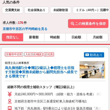
人気の条件
交通費支給
社会保険あり
未経験歓迎
ミドル（40代～）活躍中
求人件数 :
176
件
この検索条件を保存
京都市中京区の平均時給を見る
指定なし
新着順
時給順
日給順
月給順
京都市中京区
入社日応相談
正社員
動画あり
税理士法人林事務所
烏丸御池駅1分◆簿記2級以上◆税理士を目指
す方歓迎◆実務未経験から顧問先担当へ成長で
きる環境です！
け
経験不問の税理士補助スタッフ（簿記2級以上）
土
月給240,000円〜300,000円 （経験・能力・資格を考慮） 
京都府京都市中京区三条通室町東入御倉町70番地1
地下鉄「烏丸御池」駅6番出口より徒歩1分 阪急京都線「烏丸」駅2