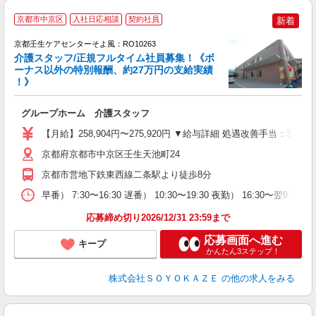
京都市中京区
入社日応相談
契約社員
新着
京都壬生ケアセンターそよ風：RO10263
介護スタッフ/正規フルタイム社員募集！《ボ
ーナス以外の特別報酬、約27万円の支給実績
！》
す
入
グループホーム 介護スタッフ
中
り
【月給】258,904円〜275,920円 ▼給与詳細 処遇改善手当：35
夕
O
京都府京都市中京区壬生天池町24
り
京都市営地下鉄東西線二条駅より徒歩8分
早番） 7:30〜16:30 遅番） 10:30〜19:30 夜勤） 16:30〜翌9:3
応募締め切り2026/12/31 23:59まで
応募画面へ進む
キープ
かんたん3ステップ！
株式会社ＳＯＹＯＫＡＺＥ
の他の求人をみる