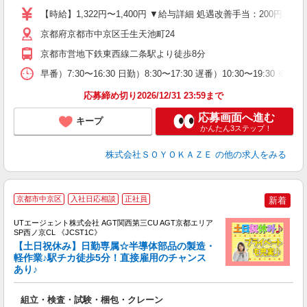
り
【時給】1,322円〜1,400円 ▼給与詳細 処遇改善手当：200円
ブ
O
京都府京都市中京区壬生天池町24
登
京都市営地下鉄東西線二条駅より徒歩8分
早番）7:30〜16:30 日勤）8:30〜17:30 遅番）10:30〜1
応募締め切り2026/12/31 23:59まで
応募画面へ進む
キープ
かんたん3ステップ！
株式会社ＳＯＹＯＫＡＺＥ
の他の求人をみる
京都市中京区
入社日応相談
正社員
新着
UTエージェント株式会社 AGT関西第三CU AGT京都エリア
SP西ノ京CL 《JCST1C》
【土日祝休み】日勤専属☆半導体部品の製造・
軽作業♪駅チカ徒歩5分！直接雇用のチャンス
あり♪
る
入
組立・検査・試験・梱包・クレーン
場