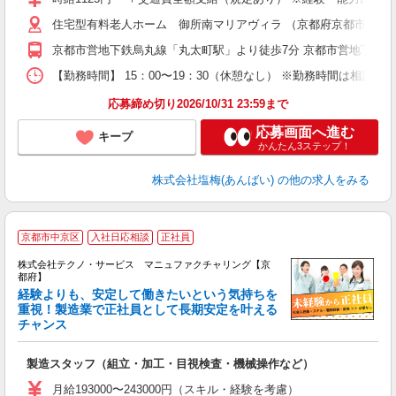
（
住宅型有料老人ホーム 御所南マリアヴィラ （京都府京都市中京
間
色
京都市営地下鉄烏丸線「丸太町駅」より徒歩7分 京都市営地下鉄東
通
【勤務時間】 15：00〜19：30（休憩なし） ※勤務時間は相談
応募締め切り2026/10/31 23:59まで
応募画面へ進む
キープ
かんたん3ステップ！
株式会社塩梅(あんばい)
の他の求人をみる
京都市中京区
入社日応相談
正社員
株式会社テクノ・サービス マニュファクチャリング【京
都府】
経験よりも、安定して働きたいという気持ちを
重視！製造業で正社員として長期安定を叶える
チャンス
く
入
製造スタッフ（組立・加工・目視検査・機械操作など）
未
あ
月給193000〜243000円（スキル・経験を考慮）