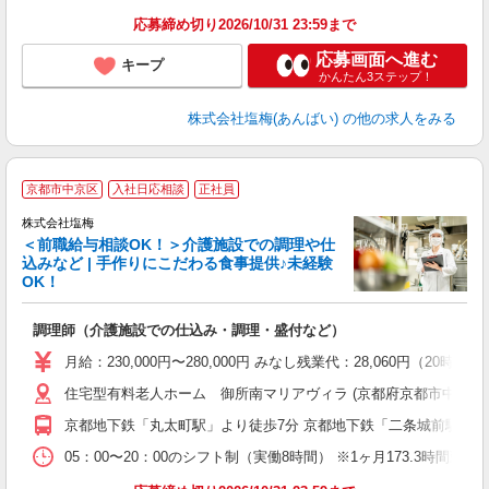
応募締め切り2026/10/31 23:59まで
応募画面へ進む
キープ
かんたん3ステップ！
株式会社塩梅(あんばい)
の他の求人をみる
京都市中京区
入社日応相談
正社員
株式会社塩梅
＜前職給与相談OK！＞介護施設での調理や仕
込みなど | 手作りにこだわる食事提供♪未経験
OK！
さ
調理師（介護施設での仕込み・調理・盛付など）
入
ル
月給：230,000円〜280,000円 みなし残業代：28,060
躍
住宅型有料老人ホーム 御所南マリアヴィラ (京都府京都市中京区小
車
与
京都地下鉄「丸太町駅」より徒歩7分 京都地下鉄「二条城前駅」よ
05：00〜20：00のシフト制（実働8時間） ※1ヶ月173.3時間勤