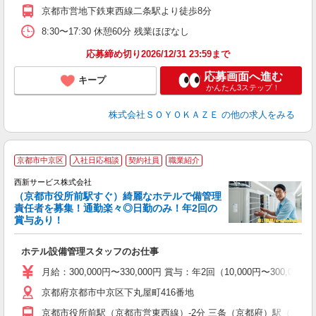
京都市営地下鉄東西線二条駅より徒歩8分
8:30〜17:30 休憩60分 残業ほぼなし
応募締め切り2026/12/31 23:59まで
応募画面へ進む
キープ
かんたん3ステップ！
株式会社ＳＯＹＯＫＡＺＥ
の他の求人をみる
月
京都市中京区
入社日応相談
契約社員
職業紹介
西新サービス株式会社
（京都市役所前駅すぐ）綺麗なホテルで備管理
責任者を募集！通勤楽々◎日勤のみ！年2回の
賞与あり！
て
入
ホテル設備管理スタッフのお仕事
ス
月給：300,000円〜330,000円 賞与：年2回（10,000円〜300,00
京都府京都市中京区下丸屋町416番地
京都市役所前駅（京都市営東西線）-2分 三条（京都府）駅（京阪鴨