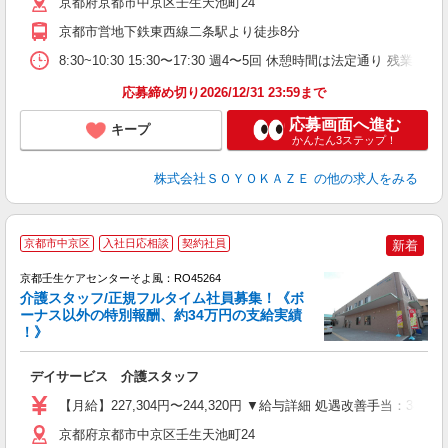
京都府京都市中京区壬生天池町24
あ
京都市営地下鉄東西線二条駅より徒歩8分
8:30~10:30 15:30〜17:30 週4〜5回 休憩時間は法定通り 残業ほぼ
応募締め切り2026/12/31 23:59まで
応募画面へ進む
キープ
かんたん3ステップ！
株式会社ＳＯＹＯＫＡＺＥ
の他の求人をみる
京都市中京区
入社日応相談
契約社員
新着
京都壬生ケアセンターそよ風：RO45264
介護スタッフ/正規フルタイム社員募集！《ボ
ーナス以外の特別報酬、約34万円の支給実績
！》
す
入
デイサービス 介護スタッフ
中
り
【月給】227,304円〜244,320円 ▼給与詳細 処遇改善手当：3
型
少
京都府京都市中京区壬生天池町24