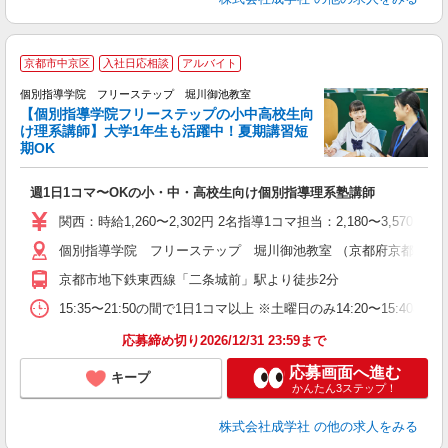
京都市中京区
入社日応相談
アルバイト
個別指導学院 フリーステップ 堀川御池教室
【個別指導学院フリーステップの小中高校生向
け理系講師】大学1年生も活躍中！夏期講習短
期OK
「
週1日1コマ〜OKの小・中・高校生向け個別指導理系塾講師
入
主
関西：時給1,260〜2,302円 2名指導1コマ担当：2,180〜3,
日
個別指導学院 フリーステップ 堀川御池教室 （京都府京都市中京
自
京都市地下鉄東西線「二条城前」駅より徒歩2分
15:35〜21:50の間で1日1コマ以上 ※土曜日のみ14:20〜15:40
応募締め切り2026/12/31 23:59まで
応募画面へ進む
キープ
かんたん3ステップ！
株式会社成学社
の他の求人をみる