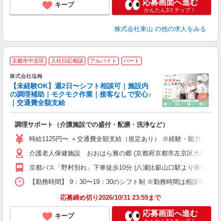
応募画面へ進む
キープ
かんたん3ステップ！
株式会社東山
の他の求人をみる
■
京都市中京区
入社日応相談
アルバイト
パート
株式会社塩梅
【未経験OK】週2日〜シフト相談可｜施設内
す
の調理補助｜モクモク作業｜接客なしで安心♪
｜交通費全額支給
理
調理サポート（介護施設での盛付・配膳・洗浄など）
入
二
時給1125円〜 ＋交通費全額支給（規定あり） ※経験・能力によ
ラ
介護老人保健施設 おおはら雅の郷 (京都府京都市左京区大原野村町51
型
養
京都バス「野村別れ」下車徒歩10分 (八瀬比叡山口駅より乗車12
り
【勤務時間】 9：30〜19：30のシフト制 ※勤務時間は相談可 
応募締め切り2026/10/31 23:59まで
応募画面へ進む
キープ