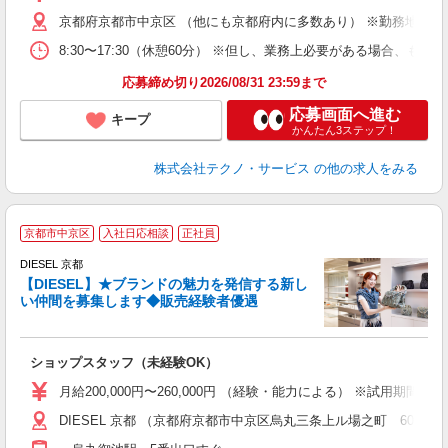
遣
京都府京都市中京区 （他にも京都府内に多数あり） ※勤務地はご
8:30〜17:30（休憩60分） ※但し、業務上必要がある場合
応募締め切り2026/08/31 23:59まで
応募画面へ進む
キープ
かんたん3ステップ！
株式会社テクノ・サービス
の他の求人をみる
京都市中京区
入社日応相談
正社員
DIESEL 京都
【DIESEL】★ブランドの魅力を発信する新し
い仲間を募集します◆販売経験者優遇
あ
入
第
ショップスタッフ（未経験OK）
る
り
月給200,000円〜260,000円 （経験・能力による） ※試用期間
業
DIESEL 京都 （京都府京都市中京区烏丸三条上ル場之町 604