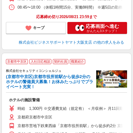
08:45〜18:00 （休暇1時間15分、実働8時間） ※週5日の勤
応募締め切り2026/08/21 23:59まで
応募画面へ進む
キープ
かんたん3ステップ！
株式会社ビジネスサポートヤマト大阪支店
の他の求人をみる
1
京都市中京区
入社日応相談
契約社員
職業紹介
株式会社セキュリティコンシェルジュ
入
(京都市中京区)京都市役所前駅から徒歩2分の
ク
ホテルの警備員大募集！お休みたっぷりでプラ
イベート充実！
ホテルの施設警備
時給 1,300円 ※交通費支給（規定有） ＜月収例＞ 月11回勤務（1
京都府京都市中京区
京都市営地下鉄東西線「京都市役所前駅」から徒歩約2分 京阪本線