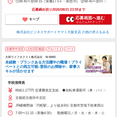
①08:45〜翌09:15（実働17.5ｈ・休憩7h） ②08:45〜翌09:
応募締め切り2026/08/21 23:59まで
応募画面へ進む
キープ
かんたん3ステップ！
株式会社ビジネスサポートヤマト大阪支店
の他の求人をみる
京都市中京区
入社日応相談
アルバイト
パート
大和ライフネクスト株式会社 W-B880
未経験・ブランクある方活躍中の職場！プライ
ベートとの両立可能♪普段のお掃除や、家事ス
キルが活かせます
す
入
学校清掃員
入
躍
時給1,177円 交通費規定支給 ◆自転車通勤可（車・バイクは
エ
京都府京都市中京区
ル
JR嵯峨野線「円町駅」より徒歩9分 京都市営地下鉄東西線「西大
支
7:00〜11:15（実働4:00） 勤務曜日／月・火・水・木・