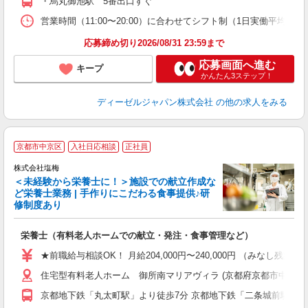
・烏丸御池駅 5番出口すぐ
取
営業時間（11:00〜20:00）に合わせてシフト制（1日実働平均8ｈ、
応募締め切り2026/08/31 23:59まで
応募画面へ進む
キープ
かんたん3ステップ！
ディーゼルジャパン株式会社
の他の求人をみる
京都市中京区
入社日応相談
正社員
株式会社塩梅
＜未経験から栄養士に！＞施設での献立作成な
ど栄養士業務 | 手作りにこだわる食事提供♪研
き
修制度あり
年
充
栄養士（有料老人ホームでの献立・発注・食事管理など）
入
ル
★前職給与相談OK！ 月給204,000円〜240,000円 （みな
躍
住宅型有料老人ホーム 御所南マリアヴィラ (京都府京都市中京区小
資
京都地下鉄「丸太町駅」より徒歩7分 京都地下鉄「二条城前駅」よ