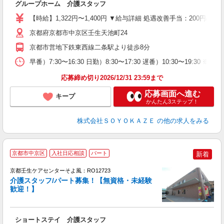
グループホーム 介護スタッフ
中
り
【時給】1,322円〜1,400円 ▼給与詳細 処遇改善手当：200円/時
フ
自
京都府京都市中京区壬生天池町24
得
京都市営地下鉄東西線二条駅より徒歩8分
早番）7:30〜16:30 日勤）8:30〜17:30 遅番）10:30〜1
応募締め切り2026/12/31 23:59まで
応募画面へ進む
キープ
かんたん3ステップ！
株式会社ＳＯＹＯＫＡＺＥ
の他の求人をみる
京都市中京区
入社日応相談
パート
新着
京都壬生ケアセンターそよ風：RO12723
介護スタッフ/パート募集！【無資格・未経験
歓迎！】
す
入
ショートステイ 介護スタッフ
中