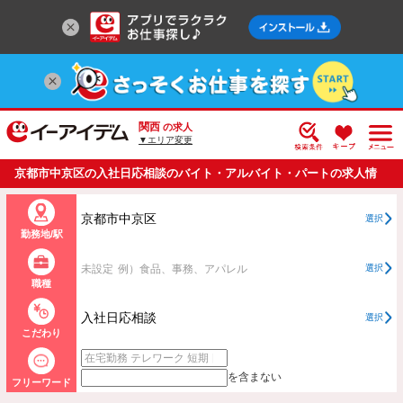
関西
の求人
▼エリア変更
京都市中京区の入社日応相談のバイト・アルバイト・パートの求人情
報一覧
京都市中京区
選択
勤務地/駅
未設定
例）食品、事務、アパレル
選択
職種
入社日応相談
選択
こだわり
を含まない
フリーワード