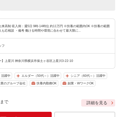
来高制 収入例：週5日 9時-14時位 約11万円 ※扶養の範囲内OK ※扶養の範囲
も応相談 ・備考 働ける時間や環境に合わせて最大限に...
ッフ
】上星川 神奈川県横浜市保土ヶ谷区上星川3-22-10
）活躍中
エルダー（50代～）活躍中
シニア（60代～）活躍中
企業のグループ会社
扶養内勤務OK
副業・WワークOK
9 まで
詳細を見る