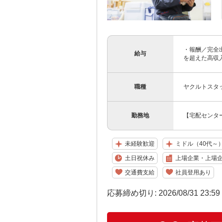
・報酬／完全出
給与
を超えた高収入
職種
ヤクルトスタ
勤務地
【宅配センター
未経験歓迎
ミドル（40代～
土日祝休み
上場企業・上場
交通費支給
社員登用あり
応募締め切り: 2026/08/31 23:5