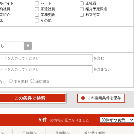
ルバイト
パート
正社員
約社員
派遣社員
紹介予定派遣
業紹介
業務委託
独立開業
託
その他
を含む
を含まない
なし
本日掲載
締切間近
この検索条件を保存
条件で検索
5 件
の情報が見つかりました
日給順
月給順
並び替え解除