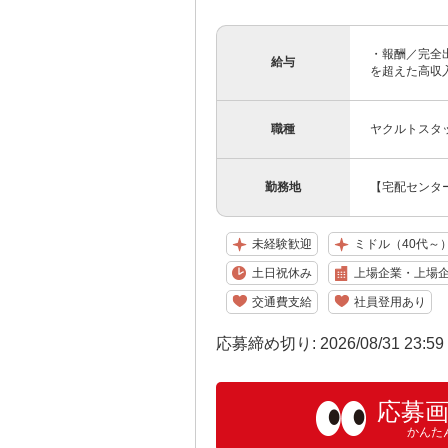
・報酬／完全出
給与
を超えた高収入
職種
ヤクルトスタ
勤務地
【宅配センター
未経験歓迎
ミドル（40代～
土日祝休み
上場企業・上場
交通費支給
社員登用あり
応募締め切り: 2026/08/31 23:5
応募
かんた