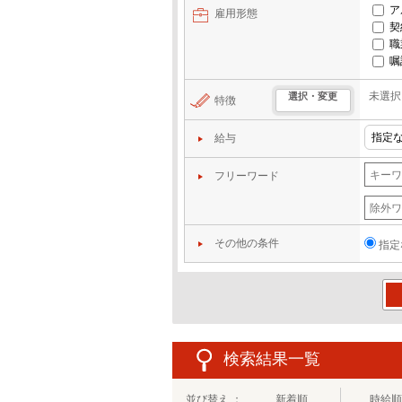
ア
雇用形態
契
職
嘱
未選択
選択・変更
特徴
給与
フリーワード
その他の条件
指定
この
検索結果一覧
並び替え ：
新着順
時給順