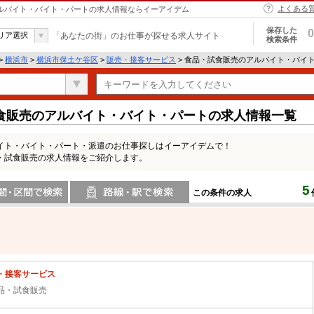
よくある
アルバイト・バイト・パートの求人情報ならイーアイデム
保存した
0
リア選択
「あなたの街」のお仕事が探せる求人サイト
検索条件
>
横浜市
>
横浜市保土ケ谷区
>
販売・接客サービス
> 食品・試食販売のアルバイト・バイ
食販売のアルバイト・バイト・パートの求人情報一覧
イト・バイト・パート・派遣のお仕事探しはイーアイデムで！
・試食販売の求人情報をご紹介します。
5
この条件の求人
間で検索
路線・駅・駅で検索
・接客サービス
品・試食販売