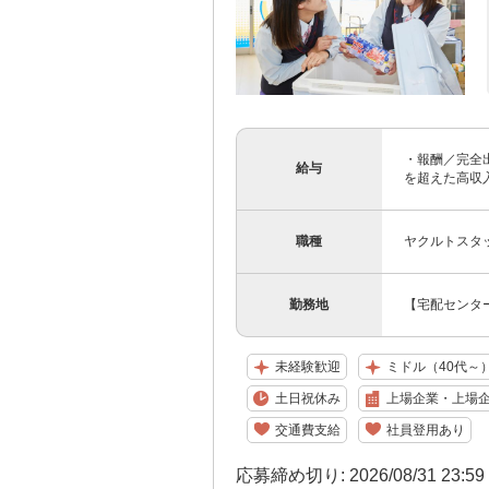
・報酬／完全出
給与
を超えた高収入
職種
ヤクルトスタ
勤務地
【宅配センター
未経験歓迎
ミドル（40代～
土日祝休み
上場企業・上場
交通費支給
社員登用あり
応募締め切り: 2026/08/31 23:5