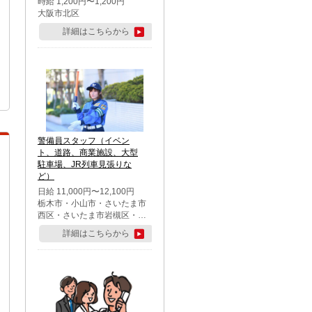
時給 1,200円〜1,200円
大阪市北区
詳細はこちらから
警備員スタッフ（イベン
ト、道路、商業施設、大型
駐車場、JR列車見張りな
ど）
日給 11,000円〜12,100円
栃木市・小山市・さいたま市
西区・さいたま市岩槻区・久
喜市・蓮田市
詳細はこちらから