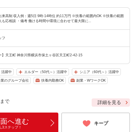
来高制 収入例：週5日 9時-14時位 約11万円 ※扶養の範囲内OK ※扶養の範囲
も応相談 ・備考 働ける時間や環境に合わせて最大限に...
ッフ
】天王町 神奈川県横浜市保土ヶ谷区天王町2-42-15
）活躍中
エルダー（50代～）活躍中
シニア（60代～）活躍中
企業のグループ会社
扶養内勤務OK
副業・WワークOK
9 まで
詳細を見る
画面へ進む
キープ
ん3ステップ！