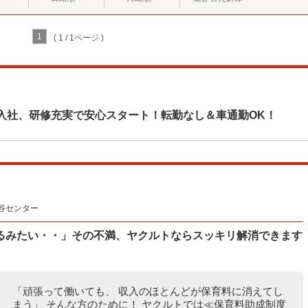
1
( 1 / 1ページ )
入社、研修充実で安心スタート！転勤なし＆車通勤OK！
谷センター
るみたい・・」その不満、ヤクルトならスッキリ解消できます
「頑張って働いても、 収入のほとんどが保育料に消えてし
まう」 そんな方のために！ ヤクルトでは≪保育料助成制度