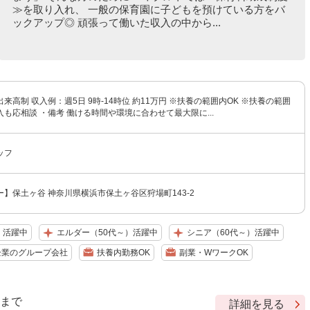
≫を取り入れ、 一般の保育園に子どもを預けている方をバ
ックアップ◎ 頑張って働いた収入の中から...
来高制 収入例：週5日 9時-14時位 約11万円 ※扶養の範囲内OK ※扶養の範囲
も応相談 ・備考 働ける時間や環境に合わせて最大限に...
ッフ
】保土ヶ谷 神奈川県横浜市保土ヶ谷区狩場町143-2
）活躍中
エルダー（50代～）活躍中
シニア（60代～）活躍中
企業のグループ会社
扶養内勤務OK
副業・WワークOK
9 まで
詳細を見る