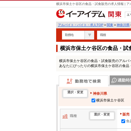
横浜市保土ケ谷区の食品・試食販売の求人情報 | 
エ
関東
アルバイト・バイト・求人TOP
>
関東
>
神奈川県
勤務地
職種
横浜市保土ケ谷区の食品・試
横浜市保土ケ谷区の食品・試食販売のアルバ
あなたにぴったりの横浜市保土ケ谷区の食品
勤務地で検索
通勤時間・区
選択・変更
神奈川県
横浜市保土ケ谷区
販売
選択・変更
職種
食