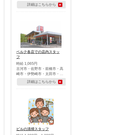
詳細はこちらから
ベルク各店での店内スタッ
フ
時給 1,065円
古河市・佐野市・前橋市・高
崎市・伊勢崎市・太田市・館
林市・藤岡市・大泉町・さい
詳細はこちらから
たま市北区・川越市・熊谷
市・行田市・秩父市・所沢
市・飯能市・東松山市・坂戸
市・鶴ケ島市・千葉市中央
区・市川市・松戸市・習志野
市・柏市・流山市・八千代
市・足立区・江戸川区・八王
子市・町田市
ビルの清掃スタッフ