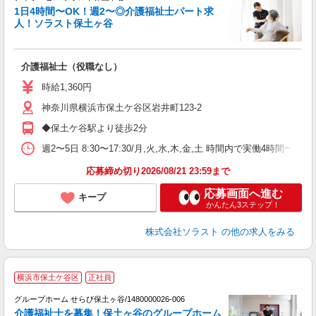
1日4時間〜OK！週2〜◎介護福祉士パート求
人！ソラスト保土ヶ谷
い
介護福祉士（役職なし）
未
ア
時給1,360円
神奈川県横浜市保土ケ谷区岩井町123-2
◆保土ケ谷駅より徒歩2分
週2〜5日 8:30〜17:30/月,火,水,木,金,土 時間内で実働4時間〜
応募締め切り2026/08/21 23:59まで
応募画面へ進む
キープ
かんたん3ステップ！
株式会社ソラスト
の他の求人をみる
横浜市保土ケ谷区
正社員
グループホーム せらび保土ヶ谷/1480000026-006
介護福祉士を募集！保土ヶ谷のグループホーム