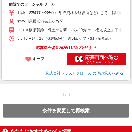
病院でのソーシャルワーカー
月給：225000〜285000円 ※資格や経験面などによる 【各種手当
神奈川県横浜市保土ケ谷区
・ＪＲ横須賀線 保土ケ谷駅 バス10分 ※「権太坂上」下車徒歩
8：45〜17：15（休憩60分）/週5日/シフト制（応相談）
応募締め切り2026/11/30 23:59まで
応募画面へ進む
キープ
かんたん3ステップ！
株式会社トラストグロース
の他の求人をみる
1／1
条件を変更して再検索
あなたにおすすめの求人情報