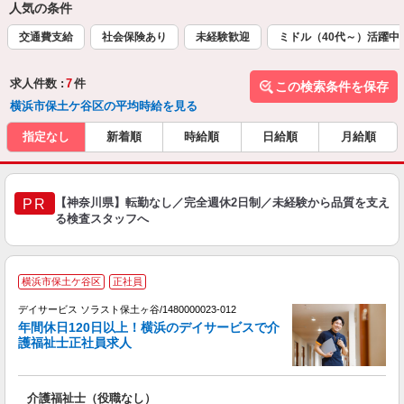
人気の条件
交通費支給
社会保険あり
未経験歓迎
ミドル（40代～）活躍中
求人件数 :
7
件
この検索条件を保存
横浜市保土ケ谷区の平均時給を見る
指定なし
新着順
時給順
日給順
月給順
【神奈川県】転勤なし／完全週休2日制／未経験から品質を支え
PR
る検査スタッフへ
横浜市保土ケ谷区
正社員
デイサービス ソラスト保土ヶ谷/1480000023-012
年間休日120日以上！横浜のデイサービスで介
護福祉士正社員求人
い
介護福祉士（役職なし）
未