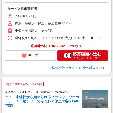
と
サービス提供責任者
ボ
月給300,600円
神奈川県横浜市保土ヶ谷区岩井町123-2
◆保土ケ谷駅より徒歩2分
週5日/月平均21日 9:00〜17:30/月,火,水,木,金,土,日 ◆
応募締め切り2026/08/21 23:59まで
応募画面へ進む
キープ
かんたん3ステップ！
株式会社ソラスト
の他の求人をみる
横浜市保土ケ谷区
職業紹介
株式会社トラストグロース 新宿本社 第2営業部
＊・。未経験から始められるソーシャルワーカ
ー。・＊日勤シフトのみ☆彡＜保土ケ谷＞O-0
7925
気