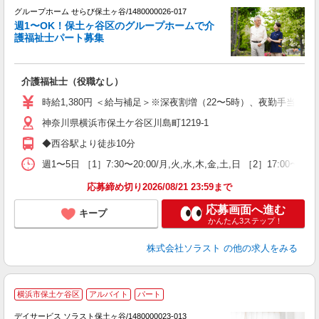
グループホーム せらび保土ヶ谷/1480000026-017
週1〜OK！保土ヶ谷区のグループホームで介
護福祉士パート募集
を
介護福祉士（役職なし）
未
ア
時給1,380円 ＜給与補足＞※深夜割増（22〜5時）、夜勤手当（8,5
～
神奈川県横浜市保土ケ谷区川島町1219-1
◆西谷駅より徒歩10分
週1〜5日 ［1］7:30〜20:00/月,火,水,木,金,土,日 ［2］17:
応募締め切り2026/08/21 23:59まで
応募画面へ進む
キープ
かんたん3ステップ！
株式会社ソラスト
の他の求人をみる
横浜市保土ケ谷区
アルバイト
パート
デイサービス ソラスト保土ヶ谷/1480000023-013