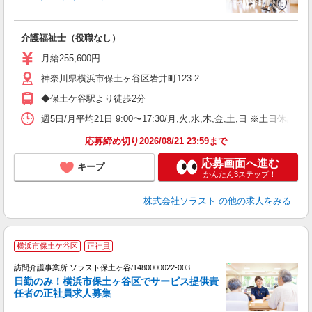
談
未
介護福祉士（役職なし）
月給255,600円
神奈川県横浜市保土ヶ谷区岩井町123-2
◆保土ケ谷駅より徒歩2分
週5日/月平均21日 9:00〜17:30/月,火,水,木,金,土,日 ※土日休
応募締め切り2026/08/21 23:59まで
応募画面へ進む
キープ
かんたん3ステップ！
株式会社ソラスト
の他の求人をみる
◇
横浜市保土ケ谷区
正社員
訪問介護事業所 ソラスト保土ヶ谷/1480000022-003
日勤のみ！横浜市保土ヶ谷区でサービス提供責
任者の正社員求人募集