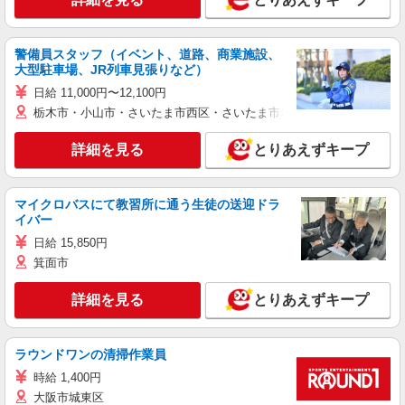
警備員スタッフ（イベント、道路、商業施設、
大型駐車場、JR列車見張りなど）
日給 11,000円〜12,100円
栃木市・小山市・さいたま市西区・さいたま市岩槻区・久喜市・蓮田
詳細を見る
とりあえずキープ
マイクロバスにて教習所に通う生徒の送迎ドラ
イバー
日給 15,850円
箕面市
詳細を見る
とりあえずキープ
ラウンドワンの清掃作業員
時給 1,400円
大阪市城東区