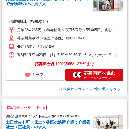
で介護職の正社員求人
を
介護福祉士（役職なし）
未
ア
月給284,265円 ＜給与補足＞夜勤5回分（55,065円）含む。※夜
通
神奈川県横浜市保土ケ谷区川島町1219-1
◆西谷駅より徒歩10分
週5日/月平均20日 ［1］7:30〜20:30/月,火,水,木,金,土,日 ［
応募締め切り2026/08/21 23:59まで
応募画面へ進む
キープ
かんたん3ステップ！
株式会社ソラスト
の他の求人をみる
【
横浜市保土ケ谷区
正社員
目
通
訪問介護事業所 ソラスト保土ヶ谷/1480000022-006
整
土日休みも可！保土ヶ谷区の訪問介護で介護福
一
祉士（正社員）の求人