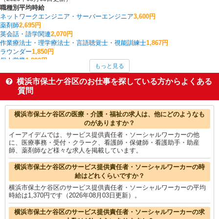
職種別平均時給
ネットワークエンジニア・サーバーエンジニア
3,600円
薬剤師
2,695円
英会話・語学関連
2,070円
作業療法士・理学療法士・言語聴覚士・視能訓練士
1,867円
ラウンダー
1,850円
個人営業
1,800円
もっと見る
コールセンター
1,700円
家事代行
1,700円
横浜市保土ケ谷区のお仕事を探している方からよくある
看護師・保健師・看護助手・助産師
1,646円
質問
その他販売・サービス
1,635円
横浜市保土ケ谷区の他の職種の平均時給を見る
横浜市保土ケ谷区の医療・介護・福祉の求人は、他にどのようなも
のがありますか？
イーアイデムでは、サービス提供責任者・ソーシャルワーカーの他
に、医療事務・受付・クラーク、看護師・保健師・看護助手・助産
師、薬剤師など様々な求人を掲載しています。
横浜市保土ケ谷区のサービス提供責任者・ソーシャルワーカーの時
給はどれくらいですか？
横浜市保土ケ谷区のサービス提供責任者・ソーシャルワーカーの平均
時給は1,370円です（2026年08月03日更新）。
横浜市保土ケ谷区のサービス提供責任者・ソーシャルワーカーの求