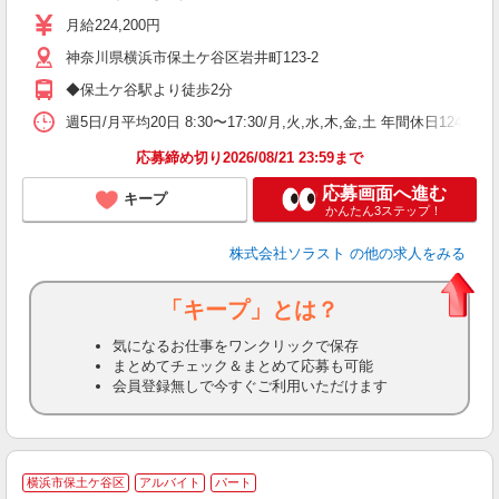
ア
月給224,200円
神奈川県横浜市保土ケ谷区岩井町123-2
◆保土ケ谷駅より徒歩2分
週5日/月平均20日 8:30〜17:30/月,火,水,木,金,土 年間休日12
応募締め切り2026/08/21 23:59まで
応募画面へ進む
キープ
かんたん3ステップ！
株式会社ソラスト
の他の求人をみる
「キープ」とは？
気になるお仕事をワンクリックで保存
まとめてチェック＆まとめて応募も可能
会員登録無しで今すぐご利用いただけます
横浜市保土ケ谷区
アルバイト
パート