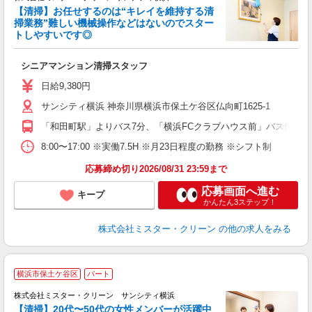
【清掃】お任せするのは“キレイを維持する清
掃業務”難しい機械操作などはないのでスター
トしやすいです◎
ま
シニアマンション清掃スタッフ
未
K
日給9,380円
サンシティ横浜 神奈川県横浜市保土ケ谷区仏向町1625-1
「和田町駅」よりバス7分、「横浜FCクラブハウス前」バス停より
8:00〜17:00 ※実働7.5H ※月23日程度の勤務 ※シフト制
応募締め切り2026/08/31 23:59まで
応募画面へ進む
キープ
かんたん3ステップ！
株式会社ミスター・クリーン
の他の求人をみる
横浜市保土ケ谷区
パート
株式会社ミスター・クリーン サンシティ横浜
【清掃】20代〜50代の女性メンバーが活躍中