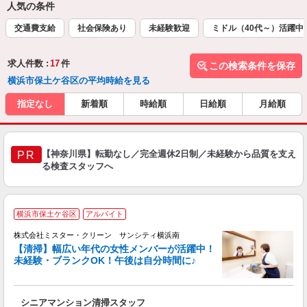
人気の条件
交通費支給
社会保険あり
未経験歓迎
ミドル（40代～）活躍中
求人件数 :
17
件
この検索条件を保存
横浜市保土ケ谷区の平均時給を見る
指定なし
新着順
時給順
日給順
月給順
【神奈川県】転勤なし／完全週休2日制／未経験から品質を支え
PR
る検査スタッフへ
横浜市保土ケ谷区
アルバイト
株式会社ミスター・クリーン サンシティ横浜南
【清掃】幅広い年代の女性メンバーが活躍中！
未経験・ブランクOK！午後は自分時間に♪
す
シニアマンション清掃スタッフ
未