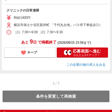
クリニックの日常清掃
時給1400円
横浜市保土ケ谷区新井町 「千代丸台地」バス停下車徒歩2分
［1］7:00〜9:00 ［2］7:30〜9:30
9
あと
日
で掲載終了
(2026/08/15 23:59まで)
応募画面へ進む
キープ
かんたん3ステップ！
この企業
の他の求人をみる
1／1
条件を変更して再検索