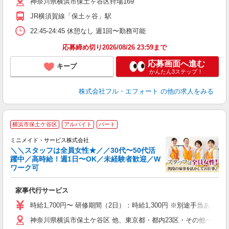
神奈川県横浜市保土ヶ谷区狩場169
JR横須賀線「保土ヶ谷」駅
22:45-24:45 休憩なし 週1回〜勤務可能
応募締め切り2026/08/26 23:59まで
応募画面へ進む
キープ
かんたん3ステップ！
株式会社フル・エフォート
の他の求人をみる
【
横浜市保土ケ谷区
アルバイト
パート
仕
ミニメイド・サービス株式会社
＼＼スタッフは全員女性★／／30代〜50代活
躍中／高時給！週1日〜OK／未経験者歓迎／W
ず
ワーク可
入
場
家事代行サービス
者
ミ
時給1,700円〜 研修期間（2日）：時給1,300円 ※別途手当あり
勤
神奈川県横浜市保土ケ谷区 他、東京都・都内23区・その他一都三
み