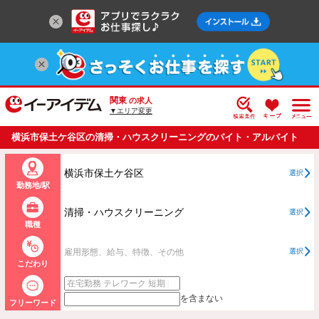
関東
の求人
▼エリア変更
横浜市保土ケ谷区の清掃・ハウスクリーニングのバイト・アルバイト
・パートの求人情報一覧
横浜市保土ケ谷区
選択
勤務地/駅
清掃・ハウスクリーニング
選択
職種
雇用形態、給与、特徴、その他
選択
こだわり
を含まない
フリーワード