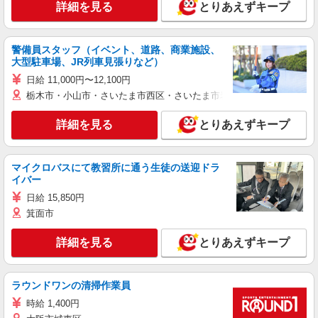
詳細を見る
とりあえずキープ
警備員スタッフ（イベント、道路、商業施設、
大型駐車場、JR列車見張りなど）
日給 11,000円〜12,100円
栃木市・小山市・さいたま市西区・さいたま市岩槻区・久喜市・蓮田
詳細を見る
とりあえずキープ
マイクロバスにて教習所に通う生徒の送迎ドラ
イバー
日給 15,850円
箕面市
詳細を見る
とりあえずキープ
ラウンドワンの清掃作業員
時給 1,400円