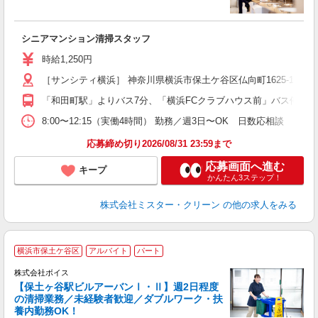
す
シニアマンション清掃スタッフ
未
り
時給1,250円
［サンシティ横浜］ 神奈川県横浜市保土ケ谷区仏向町1625-1 
「和田町駅」よりバス7分、「横浜FCクラブハウス前」バス停より
8:00〜12:15（実働4時間） 勤務／週3日〜OK 日数応相談
応募締め切り2026/08/31 23:59まで
応募画面へ進む
キープ
かんたん3ステップ！
株式会社ミスター・クリーン
の他の求人をみる
横浜市保土ケ谷区
アルバイト
パート
ト
株式会社ボイス
【保土ヶ谷駅ビルアーバンⅠ・Ⅱ】週2日程度
の清掃業務／未経験者歓迎／ダブルワーク・扶
養内勤務OK！