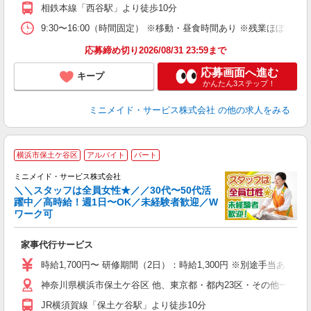
相鉄本線「西谷駅」より徒歩10分
取
9:30〜16:00（時間固定） ※移動・昼食時間あり ※残業ほぼ
応募締め切り2026/08/31 23:59まで
応募画面へ進む
キープ
かんたん3ステップ！
ミニメイド・サービス株式会社
の他の求人をみる
【
横浜市保土ケ谷区
アルバイト
パート
仕
ミニメイド・サービス株式会社
＼＼スタッフは全員女性★／／30代〜50代活
躍中／高時給！週1日〜OK／未経験者歓迎／W
ず
ワーク可
入
場
家事代行サービス
者
ミ
時給1,700円〜 研修期間（2日）：時給1,300円 ※別途手当あり
勤
神奈川県横浜市保土ケ谷区 他、東京都・都内23区・その他一都三
み
JR横須賀線「保土ケ谷駅」より徒歩10分
取