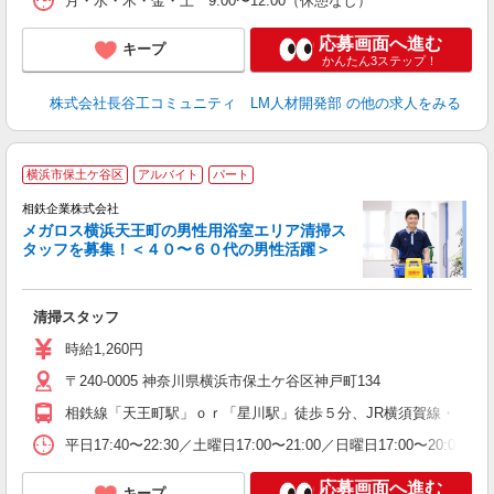
月・水・木・金・土 9:00〜12:00（休憩なし）
応募画面へ進む
キープ
かんたん3ステップ！
株式会社長谷工コミュニティ LM人材開発部
の他の求人をみる
横浜市保土ケ谷区
アルバイト
パート
相鉄企業株式会社
く
メガロス横浜天王町の男性用浴室エリア清掃ス
入
タッフを募集！＜４０〜６０代の男性活躍＞
夫
中
K
清掃スタッフ
時給1,260円
〒240-0005 神奈川県横浜市保土ケ谷区神戸町134
相鉄線「天王町駅」ｏｒ「星川駅」徒歩５分、JR横須賀線・湘南
平日17:40〜22:30／土曜日17:00〜21:00／日曜日17:00〜
応募画面へ進む
キープ