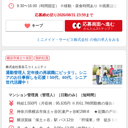
9:30〜16:00（時間固定） ※移動・昼食時間あり ※残業ほぼ
応募締め切り2026/08/31 23:59まで
応募画面へ進む
キープ
かんたん3ステップ！
ミニメイド・サービス株式会社
の他の求人をみる
横浜市保土ケ谷区
契約社員
株式会社長谷工コミュニティ
通勤管理人 定年後の再就職にピッタリ。シニ
アのお仕事探しを応援！50代、60代、シニア
世代活躍中！
多
マンション管理員（管理人）［日勤のみ］［短時間］
入
活
時給1,550円（月収例：95,635円 ※月61.7時間勤務の場合）
り
神奈川県横浜市保土ヶ谷区瀬戸ヶ谷町298-8 ★近隣の戸塚区・
横須賀線「保土ヶ谷」駅 バス12分 「狩場東」停 徒歩１分