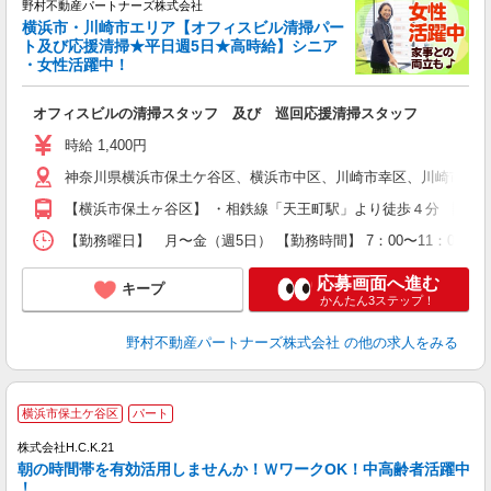
0
野村不動産パートナーズ株式会社
横浜市・川崎市エリア【オフィスビル清掃パー
ト及び応援清掃★平日週5日★高時給】シニア
・女性活躍中！
ポ
オフィスビルの清掃スタッフ 及び 巡回応援清掃スタッフ
時給 1,400円
神奈川県横浜市保土ケ谷区、横浜市中区、川崎市幸区、川崎市川崎
【横浜市保土ヶ谷区】 ・相鉄線「天王町駅」より徒歩４分 【横浜市
【勤務曜日】 月〜金（週5日） 【勤務時間】 7：00〜11：00
応募画面へ進む
キープ
かんたん3ステップ！
野村不動産パートナーズ株式会社
の他の求人をみる
横浜市保土ケ谷区
パート
株式会社H.C.K.21
朝の時間帯を有効活用しませんか！ＷワークOK！中高齢者活躍中
！