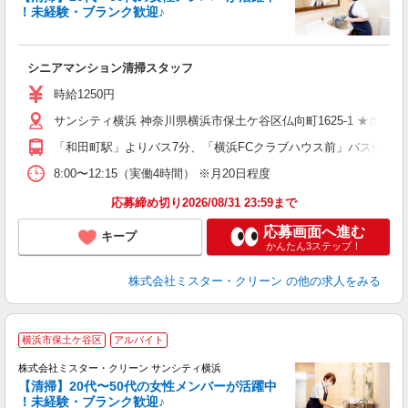
！未経験・ブランク歓迎♪
職
シニアマンション清掃スタッフ
未
り
時給1250円
サンシティ横浜 神奈川県横浜市保土ケ谷区仏向町1625-1 ★ホテ
「和田町駅」よりバス7分、「横浜FCクラブハウス前」バス停より
8:00〜12:15（実働4時間） ※月20日程度
応募締め切り2026/08/31 23:59まで
応募画面へ進む
キープ
かんたん3ステップ！
株式会社ミスター・クリーン
の他の求人をみる
横浜市保土ケ谷区
アルバイト
株式会社ミスター・クリーン サンシティ横浜
【清掃】20代〜50代の女性メンバーが活躍中
！未経験・ブランク歓迎♪