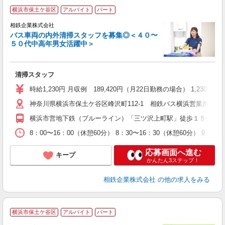
横浜市保土ケ谷区
アルバイト
パート
相鉄企業株式会社
バス車両の内外清掃スタッフを募集◎＜４０〜
５０代中高年男女活躍中＞
数
入
夫
清掃スタッフ
中
K
時給1,230円 月収例 189,420円（月22日勤務の場合） 1,230円×７
神奈川県横浜市保土ケ谷区峰沢町112-1 相鉄バス横浜営業所
横浜市営地下鉄（ブルーライン）「三ツ沢上町駅」徒歩１５分ｏ
8：00〜16：00（休憩60分） 8：30〜16：30（休憩60分） 
応募画面へ進む
キープ
かんたん3ステップ！
相鉄企業株式会社
の他の求人をみる
横浜市保土ケ谷区
アルバイト
パート
た