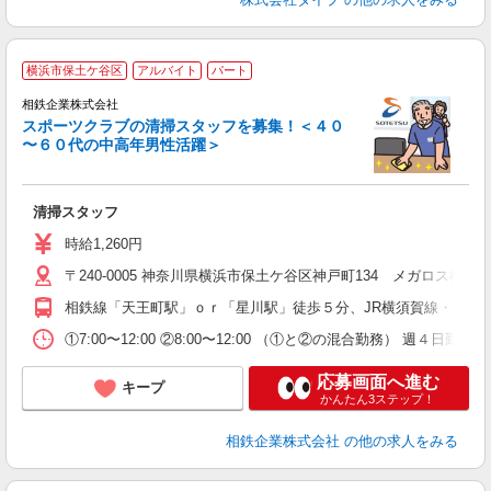
横浜市保土ケ谷区
アルバイト
パート
入
相鉄企業株式会社
夫
スポーツクラブの清掃スタッフを募集！＜４０
中
〜６０代の中高年男性活躍＞
K
清掃スタッフ
時給1,260円
〒240-0005 神奈川県横浜市保土ケ谷区神戸町134 メガロス横浜
相鉄線「天王町駅」ｏｒ「星川駅」徒歩５分、JR横須賀線・湘南
①7:00〜12:00 ②8:00〜12:00 （①と②の混合勤務） 週４
応募画面へ進む
キープ
かんたん3ステップ！
相鉄企業株式会社
の他の求人をみる