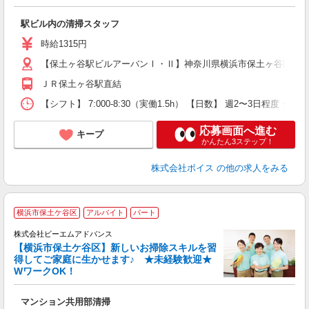
ッ
駅ビル内の清掃スタッフ
時給1315円
【保土ヶ谷駅ビルアーバンⅠ・Ⅱ】神奈川県横浜市保土ヶ谷区岩井町
ＪＲ保土ヶ谷駅直結
【シフト】 7:000-8:30（実働1.5h） 【日数】 週2〜3日程度 
応募画面へ進む
キープ
かんたん3ステップ！
株式会社ボイス
の他の求人をみる
横浜市保土ケ谷区
アルバイト
パート
株式会社ビーエムアドバンス
ま
【横浜市保土ケ谷区】新しいお掃除スキルを習
得してご家庭に生かせます♪ ★未経験歓迎★
WワークOK！
先
マンション共用部清掃
未