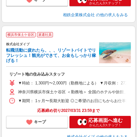
かんたん3ステップ！
相鉄企業株式会社
の他の求人をみる
横浜市保土ケ谷区
派遣社員
株式会社ダイブ
転職活動に疲れたら、、、リゾートバイトでリ
フレッシュ！観光ができて、お金もしっかり稼
げる！
リ
リゾート地の住み込みスタッフ
未
～
▼時給： 1,300円〜2,000円（勤務地による） ▼月収例： 27万
内
神奈川県横浜市保土ケ谷区 ＜勤務地＞ 全国のホテルや旅館、温
O
▼期間： 1ヶ月〜長期大歓迎 ◎ご希望のお日にちからお仕事開始ができ
応募締め切り2027/03/31 23:59まで
応募画面へ進む
キープ
かんたん3ステップ！
株式会社ダイブ
の他の求人をみる