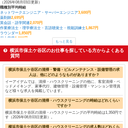
（2026年08月03日更新）
職種別平均時給
ネットワークエンジニア・サーバーエンジニア
3,600円
薬剤師
2,695円
英会話・語学関連
2,070円
作業療法士・理学療法士・言語聴覚士・視能訓練士
1,867円
ラウンダー
1,850円
個人営業
1,800円
もっと見る
コールセンター
1,700円
家事代行
1,700円
横浜市保土ケ谷区のお仕事を探している方からよくある
看護師・保健師・看護助手・助産師
1,646円
質問
その他販売・サービス
1,635円
横浜市保土ケ谷区の他の職種の平均時給を見る
横浜市保土ケ谷区の清掃・警備・ビルメンテナンス・設備管理の求
人は、他にどのようなものがありますか？
イーアイデムでは、清掃・ハウスクリーニングの他に、客室清掃・ベ
ッドメイキング、家事代行、建物管理・設備管理・マンション管理員
など様々な求人を掲載しています。
横浜市保土ケ谷区の清掃・ハウスクリーニングの時給はどれくらい
ですか？
横浜市保土ケ谷区の清掃・ハウスクリーニングの平均時給は1,350円で
す（2026年08月03日更新）。
横浜市保土ケ谷区の清掃・ハウスクリーニングの求人数はどれくら