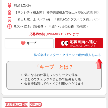
O
時給1,250円
［サンシティ横浜南］ 神奈川県横浜市保土ケ谷区仏向町1600-3
「和田町駅」よりバス7分、「横浜FCクラブハウス前」バス停より徒
8:00〜12:15（実働4H） ※週4〜5日の勤務（応相談）
応募締め切り2026/08/31 23:59まで
応募画面へ進む
キープ
かんたん3ステップ！
株式会社ミスター・クリーン
の他の求人をみる
「キープ」とは？
気になるお仕事をワンクリックで保存
まとめてチェック＆まとめて応募も可能
会員登録無しで今すぐご利用いただけます
横浜市保土ケ谷区
契約社員