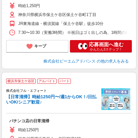
～
時給1,250円
し
神奈川県横浜市保土ケ谷区保土ケ谷町1丁目
与
JR東海道線・横須賀線「保土ケ谷駅」徒歩10分
7:30〜10:30（実働3時間） ※祝日はゴミ出しの為、1時間の勤
応募画面へ進む
キープ
かんたん3ステップ！
株式会社ビーエムアドバンス
の他の求人をみる
横浜市保土ケ谷区
アルバイト
パート
＿
株式会社フル・エフォート
【日常清掃】時給1250円〜/週1からOK！/日払
い
いOK/シニア歓迎♪
＿
履
躍
パチンコ店の日常清掃
い
業
時給1250円