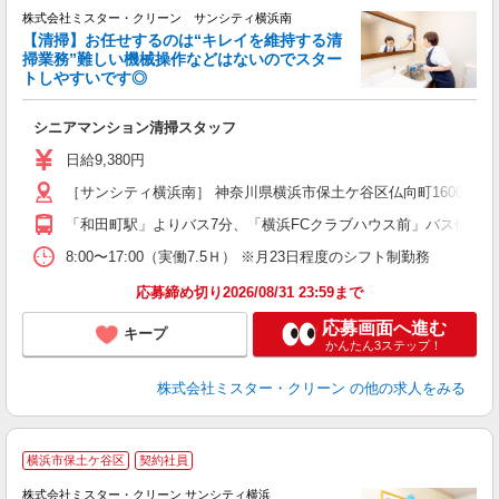
株式会社ミスター・クリーン サンシティ横浜南
【清掃】お任せするのは“キレイを維持する清
掃業務”難しい機械操作などはないのでスター
トしやすいです◎
す
シニアマンション清掃スタッフ
未
支
日給9,380円
［サンシティ横浜南］ 神奈川県横浜市保土ケ谷区仏向町1600-3
「和田町駅」よりバス7分、「横浜FCクラブハウス前」バス停より徒
8:00〜17:00（実働7.5Ｈ） ※月23日程度のシフト制勤務
応募締め切り2026/08/31 23:59まで
応募画面へ進む
キープ
かんたん3ステップ！
株式会社ミスター・クリーン
の他の求人をみる
横浜市保土ケ谷区
契約社員
株式会社ミスター・クリーン サンシティ横浜