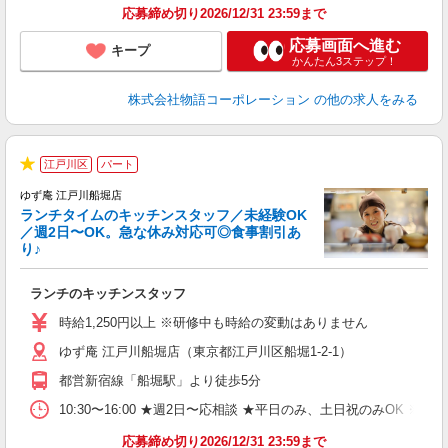
応募締め切り2026/12/31 23:59まで
応募画面へ進む
キープ
かんたん3ステップ！
株式会社物語コーポレーション
の他の求人をみる
江戸川区
パート
で
★
ゆず庵 江戸川船堀店
ランチタイムのキッチンスタッフ／未経験OK
／週2日〜OK。急な休み対応可◎食事割引あ
り♪
お
ランチのキッチンスタッフ
入
活
時給1,250円以上 ※研修中も時給の変動はありません
（
ゆず庵 江戸川船堀店（東京都江戸川区船堀1-2-1）
n
の
都営新宿線「船堀駅」より徒歩5分
上
な
10:30〜16:00 ★週2日〜応相談 ★平日のみ、土日祝のみO
応募締め切り2026/12/31 23:59まで