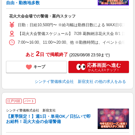
自由・勤務地多数
ス
花火大会会場での警備・案内スタッフ
未
W
日勤：日給10,500円〜 ※給与幅は勤務日数による MAX日収11
補
【花火大会警備スケジュール】 7/28 葛飾納涼花火大会 8/1
7:00〜16:00、11:00〜20:00、他 ※勤務時間は、イ
2
あと
日
で掲載終了
(2026/08/08 23:59まで)
応募画面へ進む
キープ
かんたん3ステップ！
シンテイ警備株式会社 新宿支社
の他の求人をみる
江戸川区
パート
シンテイ警備株式会社 新宿支社
【夏季限定！】週1日・単発OK／日払いで即
お給料！花火大会の会場警備