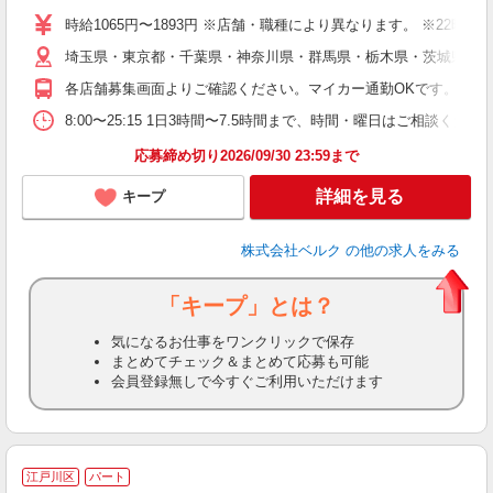
シ
時給1065円〜1893円 ※店舗・職種により異なります。 ※22
O
埼玉県・東京都・千葉県・神奈川県・群馬県・栃木県・茨城県内の
企
支
各店舗募集画面よりご確認ください。マイカー通勤OKです。
8:00〜25:15 1日3時間〜7.5時間まで、時間・曜日はご相談
応募締め切り2026/09/30 23:59まで
詳細を見る
キープ
株式会社ベルク
の他の求人をみる
「キープ」とは？
気になるお仕事をワンクリックで保存
まとめてチェック＆まとめて応募も可能
会員登録無しで今すぐご利用いただけます
江戸川区
パート