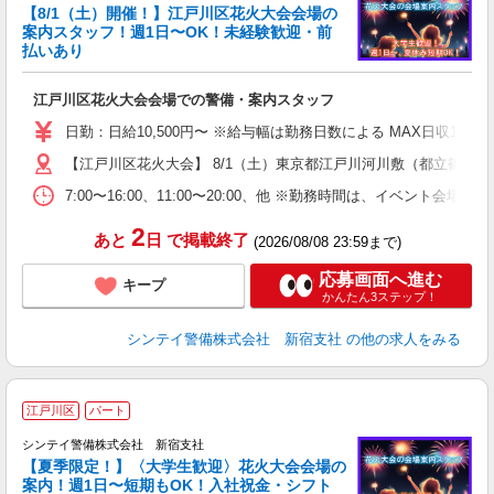
【8/1（土）開催！】江戸川区花火大会会場の
案内スタッフ！週1日〜OK！未経験歓迎・前
払いあり
務
江戸川区花火大会会場での警備・案内スタッフ
未
W
日勤：日給10,500円〜 ※給与幅は勤務日数による MAX日収11
補
【江戸川区花火大会】 8/1（土）東京都江戸川河川敷（都立篠崎
7:00〜16:00、11:00〜20:00、他 ※勤務時間は、イ
2
あと
日
で掲載終了
(2026/08/08 23:59まで)
応募画面へ進む
キープ
かんたん3ステップ！
シンテイ警備株式会社 新宿支社
の他の求人をみる
江戸川区
パート
シンテイ警備株式会社 新宿支社
【夏季限定！】〈大学生歓迎〉花火大会会場の
案内！週1日〜短期もOK！入社祝金・シフト