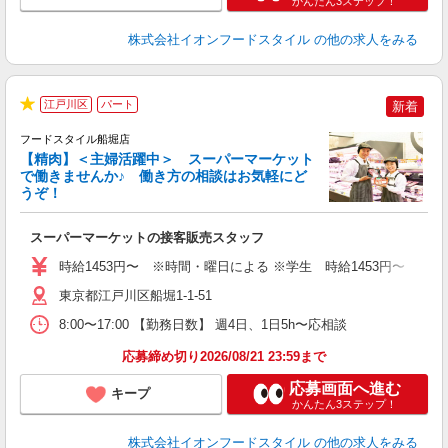
かんたん3ステップ！
株式会社イオンフードスタイル
の他の求人をみる
江戸川区
パート
新着
★
フードスタイル船堀店
【精肉】＜主婦活躍中＞ スーパーマーケット
で働きませんか♪ 働き方の相談はお気軽にど
うぞ！
ー
スーパーマーケットの接客販売スタッフ
未
～
時給1453円〜 ※時間・曜日による ※学生 時給1453円〜 【土日】歓迎
東京都江戸川区船堀1-1-51
8:00〜17:00 【勤務日数】 週4日、1日5h〜応相談
応募締め切り2026/08/21 23:59まで
応募画面へ進む
キープ
かんたん3ステップ！
株式会社イオンフードスタイル
の他の求人をみる