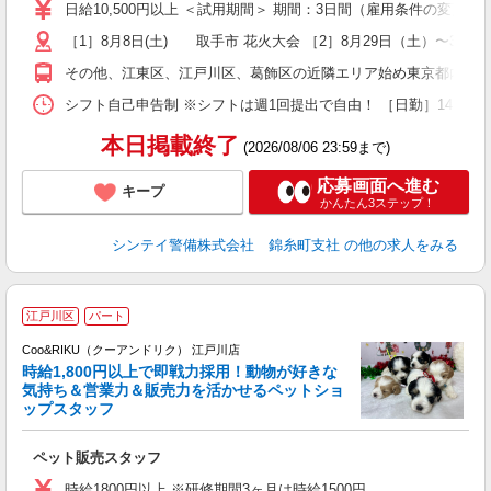
生
日給10,500円以上 ＜試用期間＞ 期間：3日間（雇用条件の変更なし
（
［1］8月8日(土) 取手市 花火大会 ［2］8月29日（土）〜
払
（
その他、江東区、江戸川区、葛飾区の近隣エリア始め東京都内を中
業
あ
シフト自己申告制 ※シフトは週1回提出で自由！ ［日勤］14:0
本日掲載終了
(2026/08/06 23:59まで)
応募画面へ進む
キープ
かんたん3ステップ！
シンテイ警備株式会社 錦糸町支社
の他の求人をみる
江戸川区
パート
Coo&RIKU（クーアンドリク） 江戸川店
時給1,800円以上で即戦力採用！動物が好きな
客
気持ち＆営業力＆販売力を活かせるペットショ
ップスタッフ
だ
ペット販売スタッフ
入
夫
時給1800円以上 ※研修期間3ヶ月は時給1500円