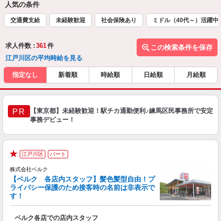
人気の条件
交通費支給
未経験歓迎
社会保険あり
ミドル（40代～）活躍中
求人件数 :
361
件
この検索条件を保存
江戸川区の平均時給を見る
指定なし
新着順
時給順
日給順
月給順
【東京都】未経験歓迎！駅チカ通勤便利♪練馬区民事務所で安定
PR
事務デビュー！
江戸川区
パート
★
株式会社ベルク
【ベルク 各店内スタッフ】髪色髪型自由！プ
ライバシー保護のため接客時の名前は非表示で
す！
た
ベルク各店での店内スタッフ
フ