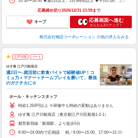
10:30〜16:00 ★週2日以上、1日3時間以上 ★平日のみ、
応募締め切り2026/12/31 23:59まで
応募画面へ進む
キープ
かんたん3ステップ！
株式会社物語コーポレーション
の他の求人をみる
江戸川区
パート
★
ゆず庵 江戸川船堀店
週2日〜♪就活前に飲食バイトで経験値UP！コ
ミュ力＋マナー＋チームプレイを磨いて、最強
のガクチカに☆
す
ホール・キッチンスタッフ
入
活
時給1,250円以上 ※研修中も時給の変動はありません
（
ゆず庵 江戸川船堀店（東京都江戸川区船堀1-2-1）
n
の
都営新宿線「船堀駅」より徒歩5分
上
な
9:00〜24:00内で応相談 例／9:00〜15:00、17:00〜