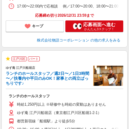
上
な
17:00〜22:00内で応相談 例／17:00〜20:00、18:0
応募締め切り2026/12/31 23:59まで
応募画面へ進む
キープ
かんたん3ステップ！
株式会社物語コーポレーション
の他の求人をみる
江戸川区
パート
★
ゆず庵 江戸川船堀店
ランチのホールスタッフ／週2日〜／1日3時間
〜／扶養内や平日のみOK！家事との両立ばっ
ちりです♪
一
ランチのホールスタッフ
入
活
時給1,250円以上 ※研修中も時給の変動はありません
（
ゆず庵 江戸川船堀店（東京都江戸川区船堀1-2-1）
n
日
都営新宿線「船堀駅」より徒歩5分
煙
あ