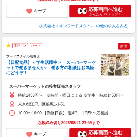
応募画面へ進む
キープ
かんたん3ステップ！
株式会社イオンフードスタイル
の他の求人をみる
江戸川区
パート
新着
★
フードスタイル船堀店
【日配食品】＜学生活躍中＞ スーパーマーケ
ットで働きませんか♪ 働き方の相談はお気軽
にどうぞ！
型
スーパーマーケットの接客販売スタッフ
未
～
時給1453円〜 ※時間・曜日による ※学生 時給1453円〜 【土日】歓迎
東京都江戸川区船堀1-1-51
10:00〜16:00 【勤務日数】 週4日、1日5h〜応相談
応募締め切り2026/08/21 23:59まで
応募画面へ進む
キープ