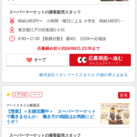
型
スーパーマーケットの接客販売スタッフ
未
～
時給1453円〜 ※時間・曜日による ※学生 時給1453円〜 【土日】歓迎
東京都江戸川区船堀1-1-51
8:00〜17:00 【勤務日数】 週4日、1日5h〜応相談
応募締め切り2026/08/21 23:59まで
応募画面へ進む
キープ
かんたん3ステップ！
株式会社イオンフードスタイル
の他の求人をみる
江戸川区
パート
新着
★
フードスタイル船堀店
【惣菜】＜主婦活躍中＞ スーパーマーケット
で働きませんか♪ 働き方の相談はお気軽にど
うぞ！
ー
スーパーマーケットの接客販売スタッフ
未