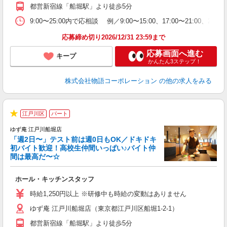
の
都営新宿線「船堀駅」より徒歩5分
上
な
9:00〜25:00内で応相談 例／9:00〜15:00、17:00〜
応募締め切り2026/12/31 23:59まで
応募画面へ進む
キープ
かんたん3ステップ！
株式会社物語コーポレーション
の他の求人をみる
江戸川区
パート
★
ゆず庵 江戸川船堀店
「週2日〜」テスト前は週0日もOK／ドキドキ
初バイト歓迎！高校生仲間いっぱい♪バイト仲
間は最高だ〜☆
し
ホール・キッチンスタッフ
入
活
時給1,250円以上 ※研修中も時給の変動はありません
（
ゆず庵 江戸川船堀店（東京都江戸川区船堀1-2-1）
n
の
都営新宿線「船堀駅」より徒歩5分