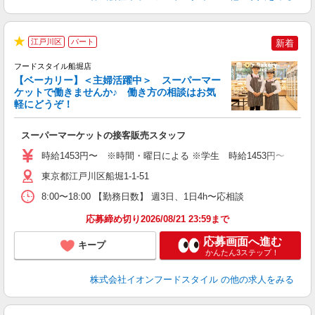
江戸川区
パート
新着
★
フードスタイル船堀店
【ベーカリー】＜主婦活躍中＞ スーパーマー
ケットで働きませんか♪ 働き方の相談はお気
軽にどうぞ！
ー
スーパーマーケットの接客販売スタッフ
未
～
時給1453円〜 ※時間・曜日による ※学生 時給1453円〜 【土日】歓迎
日
あ
東京都江戸川区船堀1-1-51
8:00〜18:00 【勤務日数】 週3日、1日4h〜応相談
応募締め切り2026/08/21 23:59まで
応募画面へ進む
キープ
かんたん3ステップ！
株式会社イオンフードスタイル
の他の求人をみる