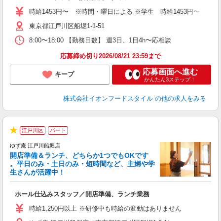
～
時給1453円〜 ※時間・曜日による ※学生 時給1453円〜 【土日】歓迎
日
あ
東京都江戸川区船堀1-1-51
8:00〜18:00 【勤務日数】 週3日、1日4h〜応相談
応募締め切り2026/08/21 23:59まで
応募画面へ進む
キープ
かんたん3ステップ！
株式会社イオンフードスタイル
の他の求人をみる
江戸川区
パート
★
ゆず庵 江戸川船堀店
開店準備＆ランチ、どちらか1つでもOKです
。平日のみ・土日のみ・短時間など、主婦や学
生さんが活躍中！
き
ホール仕込みスタッフ／開店準備、ランチ業務
入
活
時給1,250円以上 ※研修中も時給の変動はありません
（