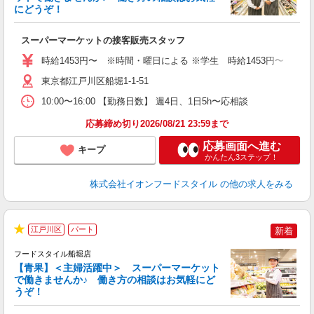
にどうぞ！
ー
スーパーマーケットの接客販売スタッフ
未
～
時給1453円〜 ※時間・曜日による ※学生 時給1453円〜 【土日】歓迎
東京都江戸川区船堀1-1-51
10:00〜16:00 【勤務日数】 週4日、1日5h〜応相談
応募締め切り2026/08/21 23:59まで
応募画面へ進む
キープ
かんたん3ステップ！
株式会社イオンフードスタイル
の他の求人をみる
江戸川区
パート
新着
★
フードスタイル船堀店
【青果】＜主婦活躍中＞ スーパーマーケット
で働きませんか♪ 働き方の相談はお気軽にど
うぞ！
ー