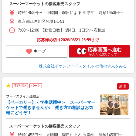
スーパーマーケットの接客販売スタッフ
未
～
時給1453円〜 ※時間・曜日による ※学生 時給1453円〜 【土日】歓迎
東京都江戸川区船堀1-1-51
7:00〜12:00 【勤務日数】 週4日、1日5h〜応相談
応募締め切り2026/08/21 23:59まで
応募画面へ進む
キープ
かんたん3ステップ！
株式会社イオンフードスタイル
の他の求人をみる
江戸川区
パート
新着
★
フードスタイル船堀店
【ベーカリー】＜学生活躍中＞ スーパーマー
ケットで働きませんか♪ 働き方の相談はお気
軽にどうぞ！
型
スーパーマーケットの接客販売スタッフ
未
～
時給1453円〜 ※時間・曜日による ※学生 時給1453円〜 【土日】歓迎