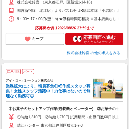
株式会社鈴喜 （東京都江戸川区新堀1-14-16）
都営新宿線「瑞江駅」よりバス13分 JR総武本線「小岩駅」よりバ
9：00〜17：00(休憩１h) ★勤務時間応相談 ※基本残業なし ※週
応募締め切り2026/08/26 23:59まで
応募画面へ進む
キープ
かんたん3ステップ！
株式会社鈴喜
の他の求人をみる
江戸川区
パート
アイ・コーポレーション株式会社
は
業務拡大により、増員募集◎軽作業スタッフ募
か
集！女性スタッフ活躍中！力仕事はないので無
理なく勤務可◎
を
①お菓子のセットアップ作業(包装機オペレーター) ②お菓子のセット
入
夫
①時給1,310円 ②時給1,270円 試用期間（出勤日数60日以上で
シ
瑞江センター 東京都江戸川区瑞江1-7-3