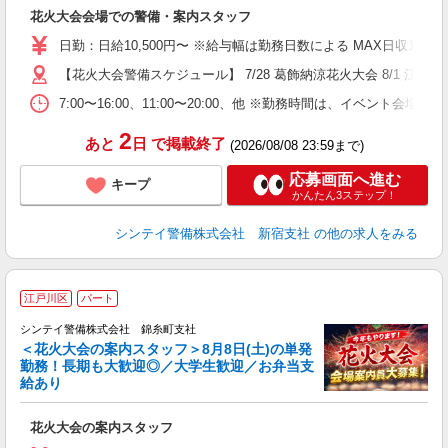
り
花火大会会場での警備・案内スタッフ
未
W
日勤：日給10,500円〜 ※給与幅は勤務日数による MAX日収11
補
【花火大会警備スケジュール】 7/28 葛飾納涼花火大会 8/1
7:00〜16:00、11:00〜20:00、他 ※勤務時間は、イ
2
あと
日
で掲載終了
(2026/08/08 23:59まで)
応募画面へ進む
キープ
かんたん3ステップ！
シンテイ警備株式会社 新宿支社
の他の求人をみる
江戸川区
パート
シンテイ警備株式会社 錦糸町支社
＜花火大会の案内スタッフ＞8月8日(土)の単発
勤務！長期も大歓迎◎／大学生歓迎／お弁当支
給あり
ア
花火大会の案内スタッフ
入