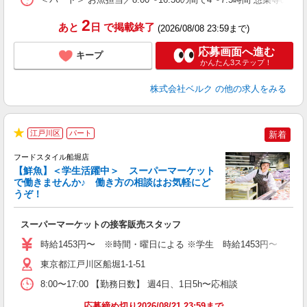
2
あと
日
で掲載終了
(2026/08/08 23:59まで)
応募画面へ進む
キープ
かんたん3ステップ！
株式会社ベルク
の他の求人をみる
江戸川区
パート
新着
★
フードスタイル船堀店
【鮮魚】＜学生活躍中＞ スーパーマーケット
で働きませんか♪ 働き方の相談はお気軽にど
うぞ！
型
スーパーマーケットの接客販売スタッフ
未
～
時給1453円〜 ※時間・曜日による ※学生 時給1453円〜 【土日】歓迎
東京都江戸川区船堀1-1-51
8:00〜17:00 【勤務日数】 週4日、1日5h〜応相談
応募締め切り2026/08/21 23:59まで