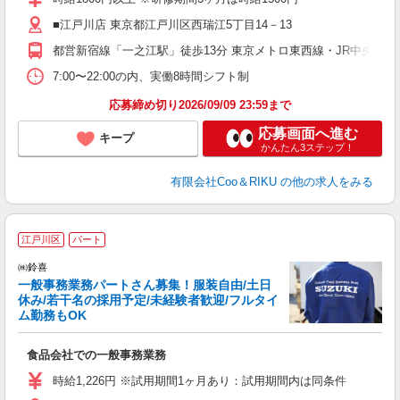
中
■江戸川店 東京都江戸川区西瑞江5丁目14－13
自
産
都営新宿線「一之江駅」徒歩13分 東京メトロ東西線・JR中央本線
登
7:00〜22:00の内、実働8時間シフト制
応募締め切り2026/09/09 23:59まで
応募画面へ進む
キープ
かんたん3ステップ！
有限会社Coo＆RIKU
の他の求人をみる
江戸川区
パート
㈱鈴喜
一般事務業務パートさん募集！服装自由/土日
休み/若干名の採用予定/未経験者歓迎/フルタイ
ム勤務もOK
っ
食品会社での一般事務業務
入
夫
時給1,226円 ※試用期間1ヶ月あり：試用期間内は同条件
勤