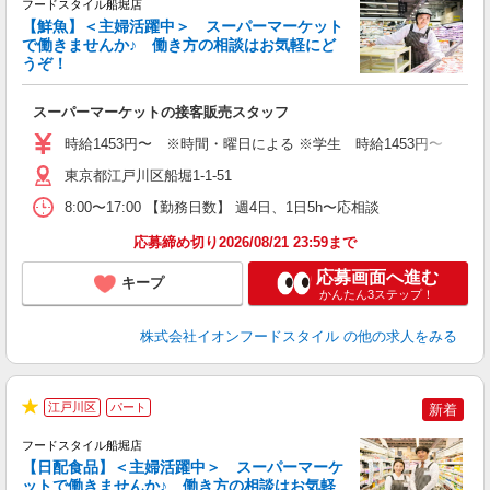
フードスタイル船堀店
【鮮魚】＜主婦活躍中＞ スーパーマーケット
で働きませんか♪ 働き方の相談はお気軽にど
うぞ！
ー
スーパーマーケットの接客販売スタッフ
未
～
時給1453円〜 ※時間・曜日による ※学生 時給1453円〜 【土日】歓迎
東京都江戸川区船堀1-1-51
8:00〜17:00 【勤務日数】 週4日、1日5h〜応相談
応募締め切り2026/08/21 23:59まで
応募画面へ進む
キープ
かんたん3ステップ！
株式会社イオンフードスタイル
の他の求人をみる
江戸川区
パート
新着
★
フードスタイル船堀店
【日配食品】＜主婦活躍中＞ スーパーマーケ
ットで働きませんか♪ 働き方の相談はお気軽