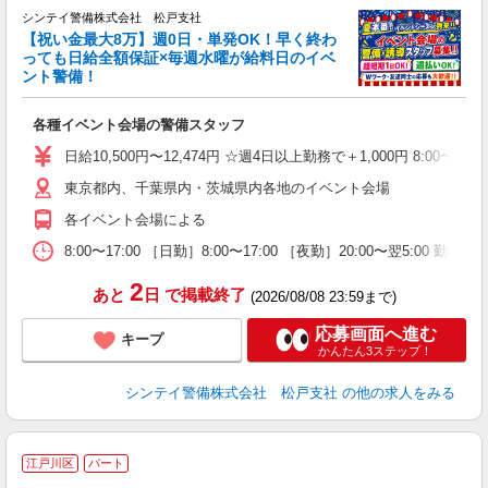
シンテイ警備株式会社 松戸支社
【祝い金最大8万】週0日・単発OK！早く終わ
っても日給全額保証×毎週水曜が給料日のイベ
ント警備！
入
各種イベント会場の警備スタッフ
未
ダ
日給10,500円〜12,474円 ☆週4日以上勤務で＋1,000円 8:0
み
東京都内、千葉県内・茨城県内各地のイベント会場
ブ
各イベント会場による
8:00〜17:00 ［日勤］8:00〜17:00 ［夜勤］20:00〜
2
あと
日
で掲載終了
(2026/08/08 23:59まで)
応募画面へ進む
キープ
かんたん3ステップ！
シンテイ警備株式会社 松戸支社
の他の求人をみる
江戸川区
パート