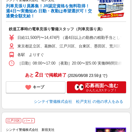
シンテイ警備株式会社 松戸支社
列車見張り員募集！JR認定資格を無料取得！
収
週4日〜実働短め 日勤・夜勤は希望選択可！交
通費全額支給！
て
即
鉄道工事時の電車見張り警備スタッフ（列車見張り員）
～
い
日給11,500円〜14,474円 （週4日以上の勤務の精勤手当として日給
東京都足立区、葛飾区、江戸川区、台東区、墨田区、荒川区 錦糸
な
各駅 よりすぐ
［日勤］08:00〜17:00 ［夜勤］20:00〜翌5:00 実働8
2
あと
日
で掲載終了
(2026/08/08 23:59まで)
応募画面へ進む
キープ
かんたん3ステップ！
シンテイ警備株式会社 松戸支社
の他の求人をみる
＼
江戸川区
パート
シンテイ警備株式会社 新宿支社