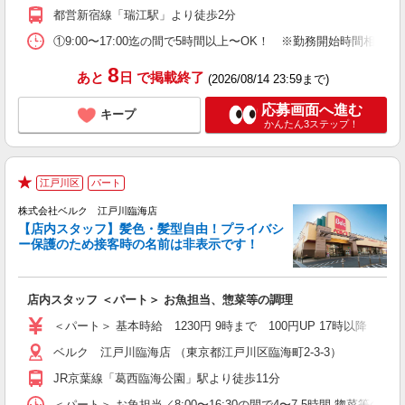
都営新宿線「瑞江駅」より徒歩2分
①9:00〜17:00迄の間で5時間以上〜OK！ ※勤務開始時間相談
8
あと
日
で掲載終了
(2026/08/14 23:59まで)
応募画面へ進む
キープ
かんたん3ステップ！
江戸川区
パート
★
株式会社ベルク 江戸川臨海店
【店内スタッフ】髪色・髪型自由！プライバシ
ー保護のため接客時の名前は非表示です！
の
は
り
店内スタッフ ＜パート＞ お魚担当、惣菜等の調理
未
髪
＜パート＞ 基本時給 1230円 9時まで 100円UP 17時以
通
ベルク 江戸川臨海店 （東京都江戸川区臨海町2-3-3）
JR京葉線「葛西臨海公園」駅より徒歩11分
＜パート＞ お魚担当／8:00〜16:30の間で4〜7.5時間 惣菜等の