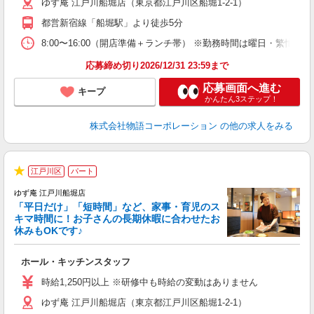
ゆず庵 江戸川船堀店（東京都江戸川区船堀1-2-1）
n
の
都営新宿線「船堀駅」より徒歩5分
上
な
8:00〜16:00（開店準備＋ランチ帯） ※勤務時間は曜日・
応募締め切り2026/12/31 23:59まで
応募画面へ進む
キープ
かんたん3ステップ！
株式会社物語コーポレーション
の他の求人をみる
江戸川区
パート
★
ゆず庵 江戸川船堀店
「平日だけ」「短時間」など、家事・育児のス
キマ時間に！お子さんの長期休暇に合わせたお
休みもOKです♪
の
ホール・キッチンスタッフ
入
活
時給1,250円以上 ※研修中も時給の変動はありません
（
ゆず庵 江戸川船堀店（東京都江戸川区船堀1-2-1）
n