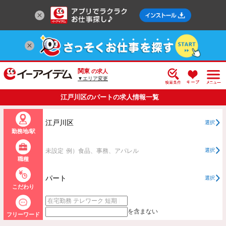
関東
の求人
▼エリア変更
江戸川区のパートの求人情報一覧
江戸川区
選択
勤務地/駅
未設定
例）食品、事務、アパレル
選択
職種
パート
選択
こだわり
を含まない
フリーワード