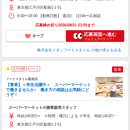
日
あ
東京都江戸川区船堀1-1-51
8:00〜18:00 【勤務日数】 週3日、1日4h〜応相談
応募締め切り2026/08/21 23:59まで
応募画面へ進む
キープ
かんたん3ステップ！
株式会社イオンフードスタイル
の他の求人をみる
江戸川区
パート
新着
★
フードスタイル船堀店
【青果】＜学生活躍中＞ スーパーマーケット
で働きませんか♪ 働き方の相談はお気軽にど
うぞ！
型
スーパーマーケットの接客販売スタッフ
未
～
時給1453円〜 ※時間・曜日による ※学生 時給1453円〜 【土日】歓迎
東京都江戸川区船堀1-1-51