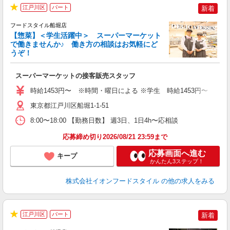
江戸川区
パート
新着
★
フードスタイル船堀店
【惣菜】＜学生活躍中＞ スーパーマーケット
で働きませんか♪ 働き方の相談はお気軽にど
うぞ！
型
スーパーマーケットの接客販売スタッフ
未
～
時給1453円〜 ※時間・曜日による ※学生 時給1453円〜 【土日】歓迎
日
あ
東京都江戸川区船堀1-1-51
8:00〜18:00 【勤務日数】 週3日、1日4h〜応相談
応募締め切り2026/08/21 23:59まで
応募画面へ進む
キープ
かんたん3ステップ！
株式会社イオンフードスタイル
の他の求人をみる
江戸川区
パート
新着
★