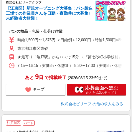
株式会社ビリーフクラブ
堂
【江東区】新規オープニング大募集！パン製造
働
工場での作業員さんを日勤・夜勤共に大募集♪
軽
未経験者大歓迎！
入
た
パンの検品・包装・仕分け作業
第
ブ
時給1,500円〜1,875円 ＜日給例＞12,000円（時給1,500円×8H）
収
東京都江東区東砂
型
め
★最寄り「亀戸駅」からバスで15分 （『第七砂町小学校前』より
7:15〜16:15（実働8h・休憩1h） 8:30〜17:30（実働8h・休憩
9
あと
日
で掲載終了
(2026/08/15 23:59まで)
応募画面へ進む
キープ
かんたん3ステップ！
株式会社ビリーフ
の他の求人をみる
江戸川区
パート