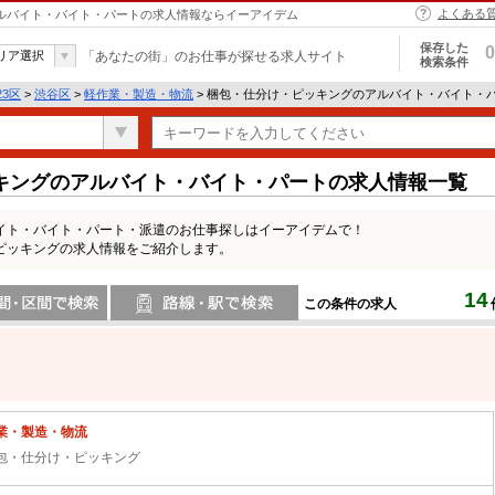
よくある
アルバイト・バイト・パートの求人情報ならイーアイデム
保存した
0
リア選択
「あなたの街」のお仕事が探せる求人サイト
検索条件
23区
>
渋谷区
>
軽作業・製造・物流
> 梱包・仕分け・ピッキングのアルバイト・バイト・
キングのアルバイト・バイト・パートの求人情報一覧
イト・バイト・パート・派遣のお仕事探しはイーアイデムで！
ピッキングの求人情報をご紹介します。
14
この条件の求人
間で検索
路線・駅・駅で検索
業・製造・物流
包・仕分け・ピッキング