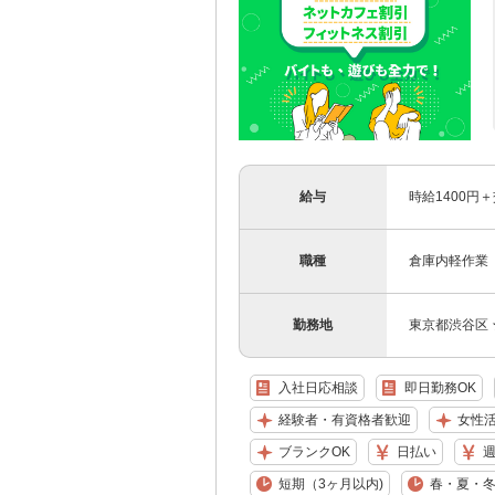
給与
時給1400円
職種
倉庫内軽作業
勤務地
東京都渋谷区
入社日応相談
即日勤務OK
経験者・有資格者歓迎
女性
ブランクOK
日払い
短期（3ヶ月以内)
春・夏・