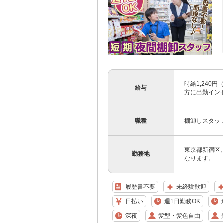
時給1,240
給与
方に出勤インセ
職種
棚卸しスタッ
東京都新宿区
勤務地
なります。
履歴書不要
未経験歓迎
日払い
週1日勤務OK
深夜
髪型・髪色自由