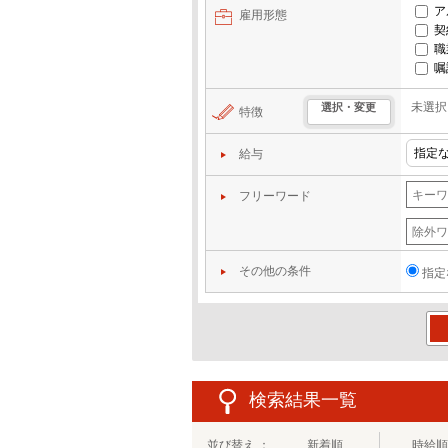
ア
雇用形態
契
職
嘱
未選択
選択・変更
特徴
給与
フリーワード
その他の条件
指定
この
検索結果一覧
並び替え ：
新着順
時給順