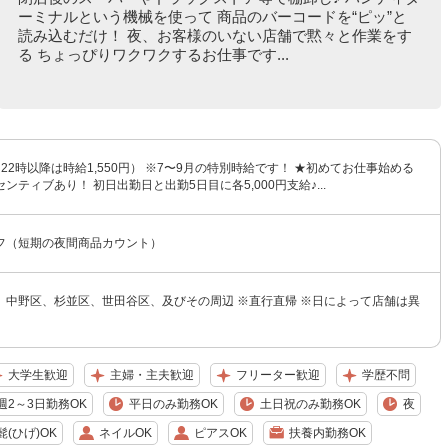
ーミナルという機械を使って 商品のバーコードを“ピッ”と
読み込むだけ！ 夜、お客様のいない店舗で黙々と作業をす
る ちょっぴりワクワクするお仕事です...
円（22時以降は時給1,550円） ※7〜9月の特別時給です！ ★初めてお仕事始める
ンティブあり！ 初日出勤日と出勤5日目に各5,000円支給♪...
フ（短期の夜間商品カウント）
、中野区、杉並区、世田谷区、及びその周辺 ※直行直帰 ※日によって店舗は異
大学生歓迎
主婦・主夫歓迎
フリーター歓迎
学歴不問
週2～3日勤務OK
平日のみ勤務OK
土日祝のみ勤務OK
夜
髭(ひげ)OK
ネイルOK
ピアスOK
扶養内勤務OK