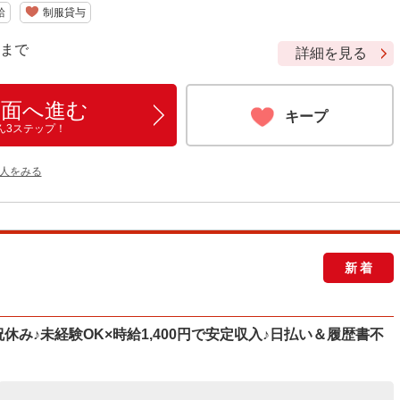
給
制服貸与
9 まで
詳細を見る
画面へ進む
キープ
ん3ステップ！
人をみる
新着
祝休み♪未経験OK×時給1,400円で安定収入♪日払い＆履歴書不