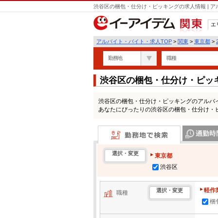
渋谷区の梱包・仕分け・ピッキングの求人情報 | 
エ
関東
アルバイト・バイト・求人TOP
>
関東
>
東京都
>
勤務地
職種
渋谷区の梱包・仕分け・ピッ
渋谷区の梱包・仕分け・ピッキングのアルバ
あなたにぴったりの渋谷区の梱包・仕分け・
勤務地で検索
通勤時間・区
選択・変更
東京都
渋谷区
軽作
選択・変更
職種
梱