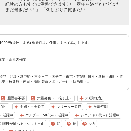
経験の方もすぐに活躍できます◎ 「定年を過ぎたけどまだ
まだ働きたい！」 「久しぶりに働きたい...
〜1600円(経験による) ※条件はお仕事によって異なります。
作業・倉庫内作業
・渋谷・池袋・新中野・東高円寺・国分寺・東京・有楽町 銀座・新橋・田町・勝
場・秋葉原・神田・湯島 御茶ノ水・北千住・錦糸町・...
履歴書不要
大量募集（10名以上）
未経験歓迎
活躍中
主婦・主夫歓迎
フリーター歓迎
学歴不問
）活躍中
エルダー（50代～）活躍中
シニア（60代～）活躍中
や曜日が選べる・シフト自由
朝
昼
夕方