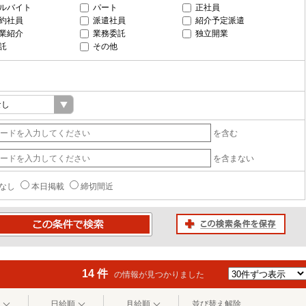
ルバイト
パート
正社員
約社員
派遣社員
紹介予定派遣
業紹介
業務委託
独立開業
託
その他
を含む
を含まない
なし
本日掲載
締切間近
この検索条件を保存
条件で検索
14 件
の情報が見つかりました
日給順
月給順
並び替え解除