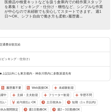
医療品や検査キットなどを扱う倉庫内での軽作業スタッフ
を募集！ ピッキング・仕分け・梱包など、シンプルな作業
が中心なので未経験でも安心してスタートできます。 週1
日〜OK、シフト自由で働き方も柔軟♪履歴書...
＋交通費全額支給
（ピッキング・仕分け）
 ★上記以外にも東京都内・神奈川県内に多数派遣先有
履歴書不要
Web面接OK
未経験歓迎
活躍中
主婦・主夫歓迎
フリーター歓迎
学歴不問
週払い
給与前払いOK
土日祝休み
短期（1ヶ月以内)
冬休み期間限定
週1日勤務OK
週2～3日勤務OK