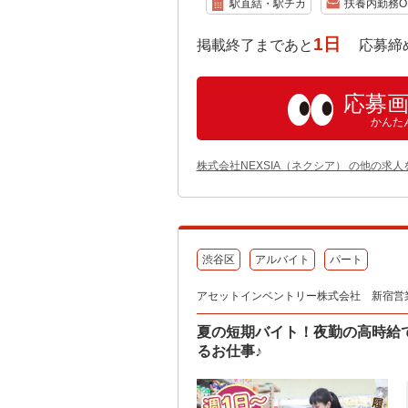
駅直結・駅チカ
扶養内勤務O
1日
掲載終了まであと
応募締め切り:
応募
かんた
株式会社NEXSIA（ネクシア） の他の求人
渋谷区
アルバイト
パート
アセットインベントリー株式会社 新宿営
夏の短期バイト！夜勤の高時給で
るお仕事♪