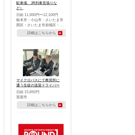
駐車場、JR列車見張りな
ど）
日給 11,000円〜12,100円
栃木市・小山市・さいたま市
西区・さいたま市岩槻区・久
喜市・蓮田市
詳細はこちらから
マイクロバスにて教習所に
通う生徒の送迎ドライバー
日給 15,850円
箕面市
詳細はこちらから