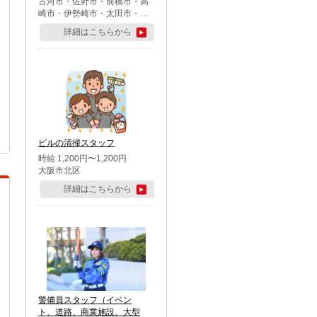
古河市・佐野市・前橋市・高
崎市・伊勢崎市・太田市・館
林市・藤岡市・大泉町・さい
詳細はこちらから
たま市北区・川越市・熊谷
市・行田市・秩父市・所沢
市・飯能市・東松山市・坂戸
市・鶴ケ島市・千葉市中央
区・市川市・松戸市・習志野
市・柏市・流山市・八千代
市・足立区・江戸川区・八王
子市・町田市
ビルの清掃スタッフ
時給 1,200円〜1,200円
大阪市北区
詳細はこちらから
警備員スタッフ（イベン
ト、道路、商業施設、大型