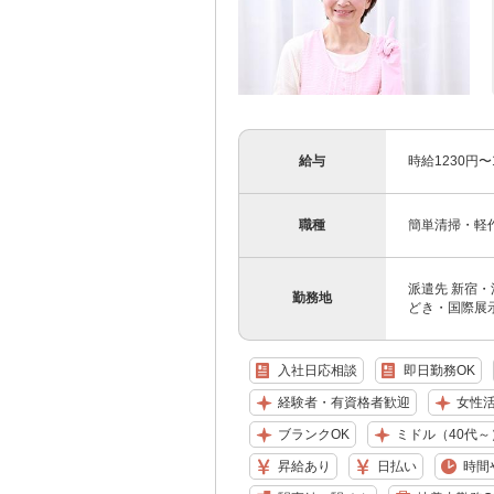
給与
時給1230円
職種
簡単清掃・軽
派遣先 新宿
勤務地
どき・国際展示
入社日応相談
即日勤務OK
経験者・有資格者歓迎
女性
ブランクOK
ミドル（40代～
昇給あり
日払い
時間