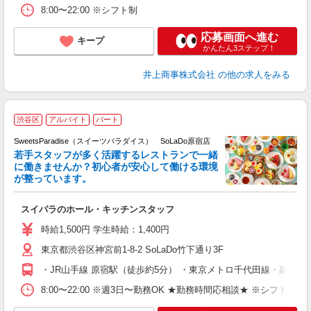
8:00〜22:00 ※シフト制
応募画面へ進む
キープ
かんたん3ステップ！
井上商事株式会社
の他の求人をみる
渋谷区
アルバイト
パート
SweetsParadise（スイーツパラダイス） SoLaDo原宿店
若手スタッフが多く活躍するレストランで一緒
に働きませんか？初心者が安心して働ける環境
が整っています。
スイパラのホール・キッチンスタッフ
入
生
時給1,500円 学生時給：1,400円
ク
東京都渋谷区神宮前1-8-2 SoLaDo竹下通り3F
O
る
・JR山手線 原宿駅（徒歩約5分） ・東京メトロ千代田線・副都心
煙
業
8:00〜22:00 ※週3日〜勤務OK ★勤務時間応相談★ ※シフト制
補