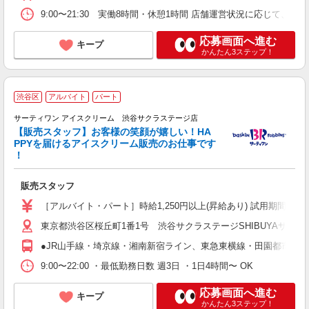
9:00〜21:30 実働8時間・休憩1時間 店舗運営状況に応じて、
応募画面へ進む
キープ
かんたん3ステップ！
渋谷区
アルバイト
パート
サーティワン アイスクリーム 渋谷サクラステージ店
【販売スタッフ】お客様の笑顔が嬉しい！HA
>
PPYを届けるアイスクリーム販売のお仕事です
未
！
ラ
昼
販売スタッフ
社
［アルバイト・パート］時給1,250円以上(昇給あり) 試用期間なし
東京都渋谷区桜丘町1番1号 渋谷サクラステージSHIBUYAサイド 
●JR山手線・埼京線・湘南新宿ライン、東急東横線・田園都市線
9:00〜22:00 ・最低勤務日数 週3日 ・1日4時間〜 OK
応募画面へ進む
キープ
かんたん3ステップ！