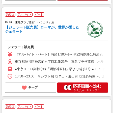
イ
渋谷区
アルバイト
パート
未
～
Giolitti 東急プラザ原宿「ハラカド」店
方
【ジェラート販売員】ローマが、世界が愛した
い
ジェラート
ジェラート販売員
［アルバイト・パート］時給1,300円〜 ※22時以降は時給25％ア
東京都渋谷区神宮前六丁目31番21号 東急プラザ原宿 ハラカド
●東京メトロ副都心線「明治神宮前」駅より徒歩1分 ●ＪＲ山手線「
10:30〜23:00 ※シフト制 ◎早出・遅出有 ◎1日5時間〜、週3日
応募画面へ進む
キープ
かんたん3ステップ！
渋谷区
アルバイト
パート
る