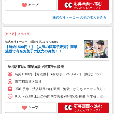
応募画面へ進む
キープ
かんたん3ステップ！
株式会社トーコー
の他の求人をみる
渋谷区
派遣社員
が
株式会社トーコー 横浜支店/1771708U50
高
【時給1500円！】【人気の洋菓子販売】商業
迎
施設で有名お菓子の販売の募集！！
渋谷駅直結の商業施設で洋菓子の販売
時給1500円 【月収例】 ■月収例 246,645円 （内訳）1500円×7時
東京都渋谷区渋谷
JR山手線 渋谷駅目の前 新宿 池袋 からもアクセス良好！
9:00〜22:00 上記の時間内で実働7時間50分稼働 ※早番
応募画面へ進む
キープ
かんたん3ステップ！