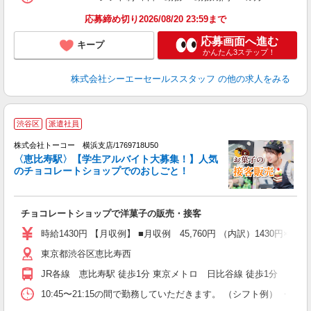
応募締め切り2026/08/20 23:59まで
応募画面へ進む
キープ
かんたん3ステップ！
株式会社シーエーセールススタッフ
の他の求人をみる
渋谷区
派遣社員
が
株式会社トーコー 横浜支店/1769718U50
未
〈恵比寿駅〉【学生アルバイト大募集！】人気
チ
のチョコレートショップでのおしごと！
チョコレートショップで洋菓子の販売・接客
時給1430円 【月収例】 ■月収例 45,760円 （内訳）1430円×4
東京都渋谷区恵比寿西
JR各線 恵比寿駅 徒歩1分 東京メトロ 日比谷線 徒歩1分
10:45〜21:15の間で勤務していただきます。 （シフト例） ・1