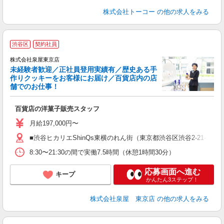
株式会社トーコー
の他の求人をみる
渋谷区
契約社員
株式会社泉屋東京店
未経験者歓迎／正社員登用実績有／歴史ある手
作りクッキーをお客様にお届け／百貨店内の店
舗でのお仕事！
う
入
百貨店の洋菓子販売スタッフ
躍
会
月給197,000円〜
■渋谷ヒカリエShinQs東横のれん街（東京都渋谷区渋谷2-21
8:30〜21:30の間で実働7.5時間（休憩1時間30分）
応募画面へ進む
キープ
かんたん3ステップ！
株式会社泉屋 東京店
の他の求人をみる