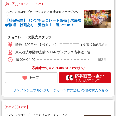
渋谷区
アルバイト
パート
リンツ ショコラ ブティック＆カフェ 表参道フラッグシッ
プ
【社保完備】リンツチョコレート販売｜未経験
は
者歓迎｜社割あり｜髪色自由｜週3〜OK！
採
チョコレートの販売スタッフ
入
中
時給1,300円〜 【ポイント】 ￣￣￣￣￣￣ ●扶養控除内勤務OK
躍
東京都渋谷区神宮前 4-11-6 プレファス表参道 1階
K
髪
10:00〜21:00 ＝＝＝＝＝＝＝＝＝＝＝＝＝＝＝＝ 週3日／
り
応募締め切り2026/08/31 23:59まで
応募画面へ進む
キープ
かんたん3ステップ！
リンツ＆シュプルングリージャパン株式会社
の他の求人をみる
●
渋谷区
正社員
リンツ ショコラ ブティック 渋谷マークシティ店