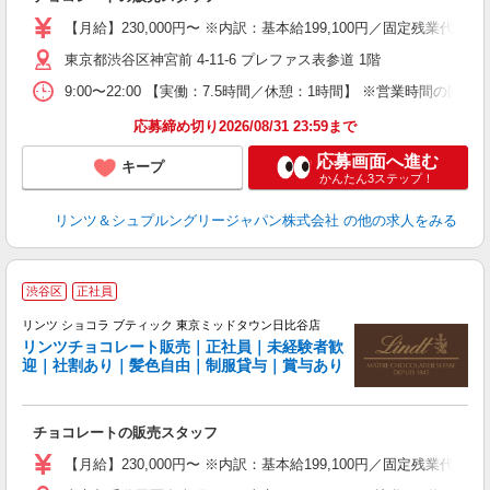
女
【月給】230,000円〜 ※内訳：基本給199,100円／固定残業代
語
東京都渋谷区神宮前 4-11-6 プレファス表参道 1階
髪
9:00〜22:00 【実働：7.5時間／休憩：1時間】 ※営業
り
応募締め切り2026/08/31 23:59まで
応募画面へ進む
キープ
かんたん3ステップ！
リンツ＆シュプルングリージャパン株式会社
の他の求人をみる
●
渋谷区
正社員
リンツ ショコラ ブティック 東京ミッドタウン日比谷店
リンツチョコレート販売｜正社員｜未経験者歓
迎｜社割あり｜髪色自由｜制服貸与｜賞与あり
に
す
チョコレートの販売スタッフ
女
【月給】230,000円〜 ※内訳：基本給199,100円／固定残業代
語