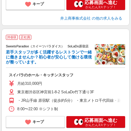
応募画面へ進む
キープ
かんたん3ステップ！
井上商事株式会社
の他の求人をみる
渋谷区
正社員
SweetsParadise（スイーツパラダイス） SoLaDo原宿店
若手スタッフが多く活躍するレストランで一緒
に働きませんか？初心者が安心して働ける環境
が整っています。
スイパラのホール・キッチンスタッフ
入
中
月給310,000円
額
東京都渋谷区神宮前1-8-2 SoLaDo竹下通り3F
業
り
・JR山手線 原宿駅（徒歩約5分） ・東京メトロ千代田線・副都心
服
8:00〜22:00 ※シフト制
応募画面へ進む
キープ
かんたん3ステップ！