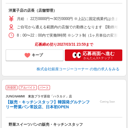
定
洋菓子店の店長（店舗管理）
月給 ： 22万0000円〜30万0000円 ※上記に固定残業代は
ご自宅から通える範囲内の店舗での勤務となります 【勤務地の変
8：00〜22：00内で実働8時間 ※シフト制（1ヶ月単位の変形労働
応募締め切り2027/03/31 23:59まで
応募画面へ進む
キープ
かんたん3ステップ！
株式会社銀座コージーコーナー
の他の求人をみる
1
渋谷区
アルバイト
パート
JUNGNAMMI 東急プラザ原宿「ハラカド」店
【販売・キッチンスタッフ】韓国発グルテンフ
に
リー野菜パン常設店、日本初OPEN
未
3
夕
野菜スイーツパンの販売・キッチンスタッフ
業