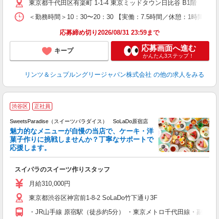
東京都千代田区有楽町 1-1-4 東京ミッドタウン日比谷 B1階
髪
＜勤務時間＞10：30〜20：30 【実働：7.5時間／休憩：1
り
応募締め切り2026/08/31 23:59まで
応募画面へ進む
キープ
かんたん3ステップ！
リンツ＆シュプルングリージャパン株式会社
の他の求人をみる
渋谷区
正社員
SweetsParadise（スイーツパラダイス） SoLaDo原宿店
魅力的なメニューが自慢の当店で、ケーキ・洋
菓子作りに挑戦しませんか？丁寧なサポートで
応援します。
スイパラのスイーツ作りスタッフ
入
中
月給310,000円
額
東京都渋谷区神宮前1-8-2 SoLaDo竹下通り3F
業
り
・JR山手線 原宿駅（徒歩約5分） ・東京メトロ千代田線・副都心
服