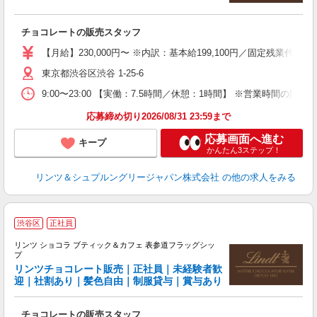
す
チョコレートの販売スタッフ
女
【月給】230,000円〜 ※内訳：基本給199,100円／固定残業代
語
東京都渋谷区渋谷 1-25-6
髪
9:00〜23:00 【実働：7.5時間／休憩：1時間】 ※営業
り
応募締め切り2026/08/31 23:59まで
応募画面へ進む
キープ
かんたん3ステップ！
リンツ＆シュプルングリージャパン株式会社
の他の求人をみる
●
渋谷区
正社員
リンツ ショコラ ブティック＆カフェ 表参道フラッグシッ
プ
リンツチョコレート販売｜正社員｜未経験者歓
に
迎｜社割あり｜髪色自由｜制服貸与｜賞与あり
す
チョコレートの販売スタッフ