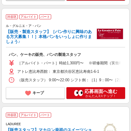
渋谷区
アルバイト
パート
ル・グルニエ・ア・パン
【販売・製造スタッフ】［パン作りに興味のあ
る方大募集！！］本格パンをいっしょに作りま
しょう♪
働
未
パン、ケーキの販売、パンの製造スタッフ
夕
［アルバイト・パート］時給1,300円〜 ※研修期間（実働時間100
アトレ恵比寿西館： 東京都渋谷区恵比寿南1-6-1
（販売スタッフ） 9:00〜22:00 シフト例：［1］9：00〜［
応募画面へ進む
キープ
かんたん3ステップ！
渋谷区
アルバイト
パート
話
LADUREE
昇
【販売スタッフ】マカロン発祥のスイーツショ