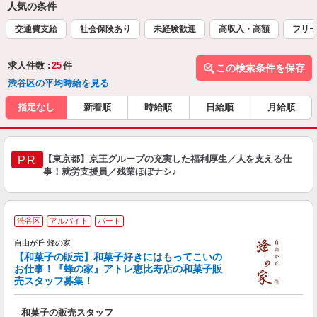
人気の条件
交通費支給
社会保険あり
未経験歓迎
高収入・高額
フリ
求人件数 :
25
件
この検索条件を保存
渋谷区の平均時給を見る
指定なし
新着順
時給順
日給順
月給順
【東京都】京王グループの充実した福利厚生／人を支える仕
PR
事！就労支援員／残業ほぼナシ♪
渋谷区
アルバイト
パート
自由が丘 蜂の家
「
【和菓子の販売】和菓子好きにはもってこいの
お仕事！『蜂の家』アトレ恵比寿店の和菓子販
未
売スタッフ募集！
和菓子の販売スタッフ