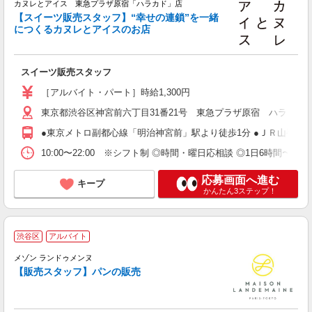
カヌレとアイス 東急プラザ原宿「ハラカド」店
【スイーツ販売スタッフ】“幸せの連鎖”を一緒
につくるカヌレとアイスのお店
う
未
スイーツ販売スタッフ
ダ
る
［アルバイト・パート］時給1,300円
社
東京都渋谷区神宮前六丁目31番21号 東急プラザ原宿 ハラカド
●東京メトロ副都心線「明治神宮前」駅より徒歩1分 ●ＪＲ山手線「
10:00〜22:00 ※シフト制 ◎時間・曜日応相談 ◎1日6時間〜、週
応募画面へ進む
キープ
かんたん3ステップ！
渋谷区
アルバイト
メゾン ランドゥメンヌ
わ
【販売スタッフ】パンの販売
ゴ