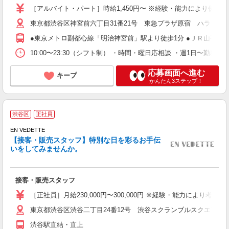
［アルバイト・パート］時給1,450円〜 ※経験・能力により優遇し
東京都渋谷区神宮前六丁目31番21号 東急プラザ原宿 ハラカド
●東京メトロ副都心線「明治神宮前」駅より徒歩1分 ●ＪＲ山手線「
10:00〜23:30（シフト制） ・時間・曜日応相談 ・週1日〜勤務
応募画面へ進む
キープ
かんたん3ステップ！
E
渋谷区
正社員
EN VEDETTE
【接客・販売スタッフ】特別な日を彩るお手伝
いをしてみませんか。
す
接客・販売スタッフ
未
K
［正社員］月給230,000円〜300,000円 ※経験・能力により
東京都渋谷区渋谷二丁目24番12号 渋谷スクランブルスクエア
渋谷駅直結・直上