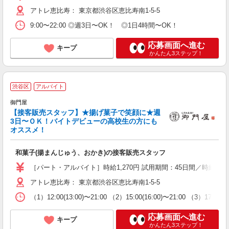
アトレ恵比寿： 東京都渋谷区恵比寿南1-5-5
9:00〜22:00 ◎週3日〜OK！ ◎1日4時間〜OK！
応募画面へ進む
キープ
かんたん3ステップ！
渋谷区
アルバイト
御門屋
【接客販売スタッフ】★揚げ菓子で笑顔に★週
3日〜ＯＫ！バイトデビューの高校生の方にも
オススメ！
大
勤
和菓子(揚まんじゅう、おかき)の接客販売スタッフ
未
務
［パート・アルバイト］時給1,270円 試用期間：45日間／時給1,22
アトレ恵比寿： 東京都渋谷区恵比寿南1-5-5
（1）12:00(13:00)〜21:00 （2）15:00(16:00)
応募画面へ進む
キープ
かんたん3ステップ！