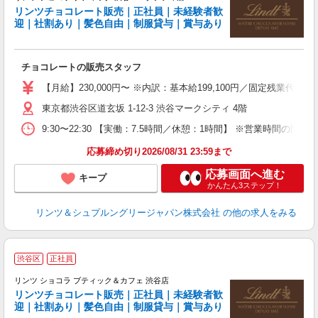
リンツチョコレート販売｜正社員｜未経験者歓
迎｜社割あり｜髪色自由｜制服貸与｜賞与あり
に
す
チョコレートの販売スタッフ
女
【月給】230,000円〜 ※内訳：基本給199,100円／固定残業代
語
東京都渋谷区道玄坂 1-12-3 渋谷マークシティ 4階
髪
9:30〜22:30 【実働：7.5時間／休憩：1時間】 ※営業
り
応募締め切り2026/08/31 23:59まで
応募画面へ進む
キープ
かんたん3ステップ！
リンツ＆シュプルングリージャパン株式会社
の他の求人をみる
●
渋谷区
正社員
リンツ ショコラ ブティック＆カフェ 渋谷店
リンツチョコレート販売｜正社員｜未経験者歓
迎｜社割あり｜髪色自由｜制服貸与｜賞与あり
に