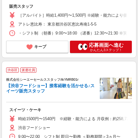
経
販売スタッフ
朝
り
［アルバイト］時給1,400円〜1,500円 ※経験・能力により優
アトレ恵比寿： 東京都渋谷区恵比寿南1-5-5
・シフト制 （朝番）9:00〜18:00 （遅番）12:30〜21:30 
応募画面へ進む
キープ
かんたん3ステップ！
渋谷区
派遣社員
フ
株式会社シーエーセールススタッフ/tkYMRB01r
【渋谷フードショー】接客経験を活かせる♪ス
イーツ販売スタッフ
スイーツ・ケーキ
時給1500円〜1540円 ※経験・能力による 月収例：約258,720円
渋谷フードショー
9:00〜22:00 シフト制 即日〜勤務 ＜勤務期間＞3ヵ月〜