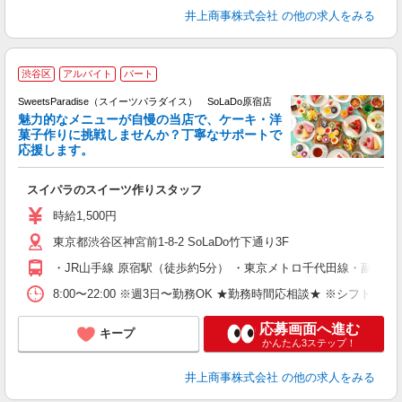
井上商事株式会社
の他の求人をみる
渋谷区
アルバイト
パート
SweetsParadise（スイーツパラダイス） SoLaDo原宿店
魅力的なメニューが自慢の当店で、ケーキ・洋
菓子作りに挑戦しませんか？丁寧なサポートで
応援します。
スイパラのスイーツ作りスタッフ
入
生
時給1,500円
ク
東京都渋谷区神宮前1-8-2 SoLaDo竹下通り3F
O
る
・JR山手線 原宿駅（徒歩約5分） ・東京メトロ千代田線・副都心
煙
業
8:00〜22:00 ※週3日〜勤務OK ★勤務時間応相談★ ※シフト制
補
応募画面へ進む
キープ
かんたん3ステップ！
井上商事株式会社
の他の求人をみる