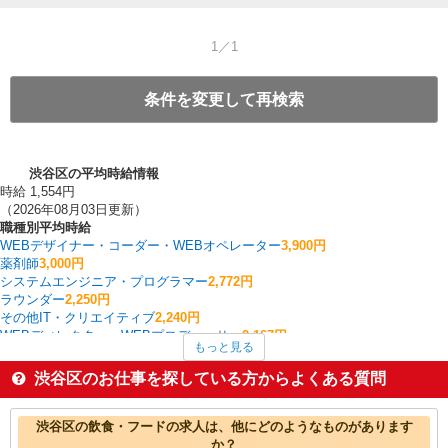
1／1
条件を変更して再検索
渋谷区の平均時給情報
時給 1,554円
（2026年08月03日更新）
職種別平均時給
WEBデザイナー・コーダー・WEBオペレーター
3,900円
薬剤師
3,000円
システムエンジニア・プログラマー
2,772円
ラウンダー
2,250円
その他IT・クリエイティブ
2,240円
WEBディレクター・WEBプロデューサー
2,167円
もっと見る
ポスティング
2,167円
ルートセールス
2,100円
渋谷区のお仕事を探している方からよくある質問
英会話・語学関連
2,070円
ヘルプデスク・ユーザーサポート
2,000円
渋谷区の他の職種の平均時給を見る
渋谷区の飲食・フードの求人は、他にどのようなものがあります
か？