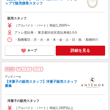
夜
ップで販売接客スタッフ
保
販売スタッフ
［アルバイト・パート］時給1,250円〜
アトレ恵比寿： 東京都渋谷区恵比寿南1-5-5
・勤務曜日：月・火・水・木・金・土・日・祝 ・勤務時間：9:00〜2
詳細を見る
キープ
渋谷区
アルバイト
パート
未
アンテノール
時
【洋菓子の販売スタッフ】洋菓子販売スタッフ
募集
洋菓子の販売スタッフ
［アルバイト・パート］時給1,330円以上