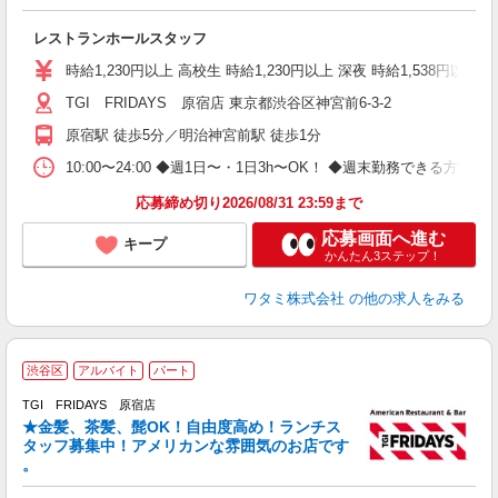
務
い
レストランホールスタッフ
時給1,230円以上 高校生 時給1,230円以上 深夜 時給1,538円以
TGI FRIDAYS 原宿店 東京都渋谷区神宮前6-3-2
原宿駅 徒歩5分／明治神宮前駅 徒歩1分
10:00〜24:00 ◆週1日〜・1日3h〜OK！ ◆週末勤務できる
応募締め切り2026/08/31 23:59まで
応募画面へ進む
キープ
かんたん3ステップ！
ワタミ株式会社
の他の求人をみる
渋谷区
アルバイト
パート
TGI FRIDAYS 原宿店
★金髪、茶髪、髭OK！自由度高め！ランチス
と
タッフ募集中！アメリカンな雰囲気のお店です
履
。
務