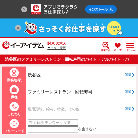
関東
の求人
▼エリア変更
渋谷区のファミリーレストラン・回転寿司のバイト・アルバイト・パ
ートの求人情報一覧
渋谷区
選択
勤務地/駅
ファミリーレストラン・回転寿司
選択
職種
雇用形態、給与、特徴、その他
選択
こだわり
を含まない
フリーワード