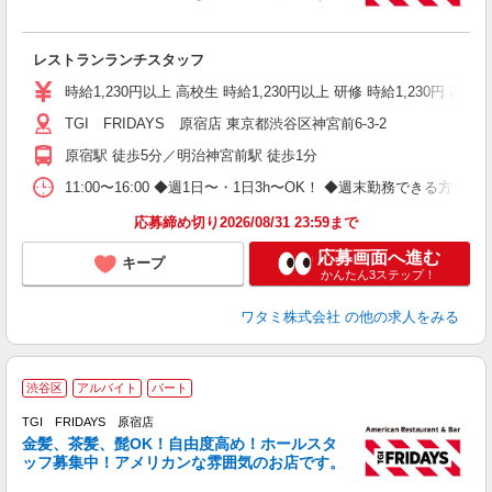
履
務
い
レストランランチスタッフ
時給1,230円以上 高校生 時給1,230円以上 研修 時給1,230円
TGI FRIDAYS 原宿店 東京都渋谷区神宮前6-3-2
原宿駅 徒歩5分／明治神宮前駅 徒歩1分
11:00〜16:00 ◆週1日〜・1日3h〜OK！ ◆週末勤務できる
応募締め切り2026/08/31 23:59まで
応募画面へ進む
キープ
かんたん3ステップ！
ワタミ株式会社
の他の求人をみる
渋谷区
アルバイト
パート
TGI FRIDAYS 原宿店
金髪、茶髪、髭OK！自由度高め！ホールスタ
と
ッフ募集中！アメリカンな雰囲気のお店です。
履