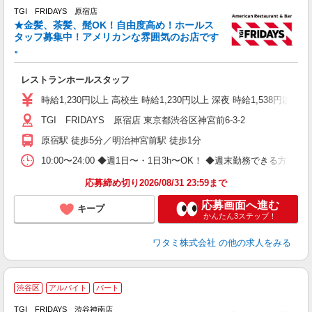
TGI FRIDAYS 原宿店
★金髪、茶髪、髭OK！自由度高め！ホールス
と
タッフ募集中！アメリカンな雰囲気のお店です
履
。
務
い
レストランホールスタッフ
時給1,230円以上 高校生 時給1,230円以上 深夜 時給1,538円以
TGI FRIDAYS 原宿店 東京都渋谷区神宮前6-3-2
原宿駅 徒歩5分／明治神宮前駅 徒歩1分
10:00〜24:00 ◆週1日〜・1日3h〜OK！ ◆週末勤務できる
応募締め切り2026/08/31 23:59まで
応募画面へ進む
キープ
かんたん3ステップ！
ワタミ株式会社
の他の求人をみる
渋谷区
アルバイト
パート
TGI FRIDAYS 渋谷神南店