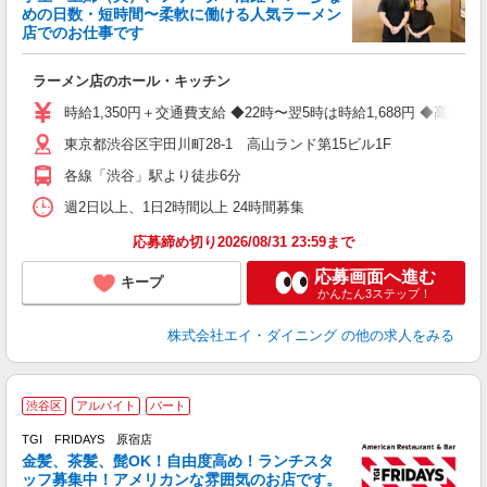
O
めの日数・短時間〜柔軟に働ける人気ラーメン
店でのお仕事です
ー
ラーメン店のホール・キッチン
未
2
時給1,350円＋交通費支給 ◆22時〜翌5時は時給1,688円 ◆高校
い
東京都渋谷区宇田川町28-1 高山ランド第15ビル1F
各線「渋谷」駅より徒歩6分
週2日以上、1日2時間以上 24時間募集
応募締め切り2026/08/31 23:59まで
応募画面へ進む
キープ
かんたん3ステップ！
株式会社エイ・ダイニング
の他の求人をみる
渋谷区
アルバイト
パート
TGI FRIDAYS 原宿店
金髪、茶髪、髭OK！自由度高め！ランチスタ
と
ッフ募集中！アメリカンな雰囲気のお店です。