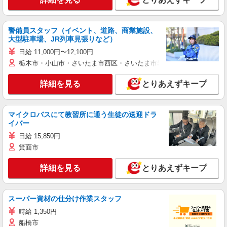
警備員スタッフ（イベント、道路、商業施設、
大型駐車場、JR列車見張りなど）
日給 11,000円〜12,100円
栃木市・小山市・さいたま市西区・さいたま市岩槻区・久喜市・蓮田
詳細を見る
とりあえずキープ
マイクロバスにて教習所に通う生徒の送迎ドラ
イバー
日給 15,850円
箕面市
詳細を見る
とりあえずキープ
スーパー資材の仕分け作業スタッフ
時給 1,350円
船橋市