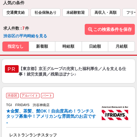
人気の条件
交通費支給
社会保険あり
未経験歓迎
高収入・高額
フリ
求人件数 :
7
件
この検索条件を保存
渋谷区の平均時給を見る
指定なし
新着順
時給順
日給順
月給順
【東京都】京王グループの充実した福利厚生／人を支える仕
PR
事！就労支援員／残業ほぼナシ♪
渋谷区
アルバイト
パート
TGI FRIDAYS 渋谷神南店
★金髪、茶髪、髭OK！自由度高め！ランチス
と
タッフ募集中！アメリカンな雰囲気のお店です
履
。
務
い
レストランランチスタッフ