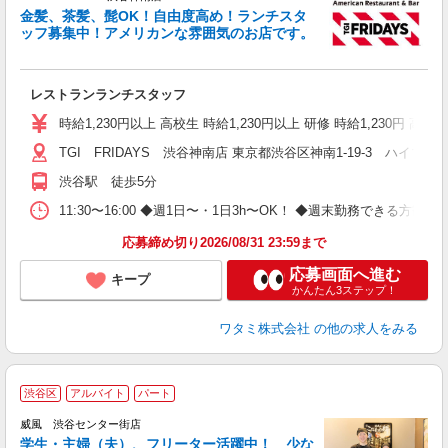
金髪、茶髪、髭OK！自由度高め！ランチスタ
と
ッフ募集中！アメリカンな雰囲気のお店です。
履
務
い
レストランランチスタッフ
時給1,230円以上 高校生 時給1,230円以上 研修 時給1,230円
TGI FRIDAYS 渋谷神南店 東京都渋谷区神南1-19-3 ハイマ
渋谷駅 徒歩5分
11:30〜16:00 ◆週1日〜・1日3h〜OK！ ◆週末勤務できる
応募締め切り2026/08/31 23:59まで
応募画面へ進む
キープ
かんたん3ステップ！
ワタミ株式会社
の他の求人をみる
渋谷区
アルバイト
パート
威風 渋谷センター街店
学生・主婦（夫）、フリーター活躍中！ 少な