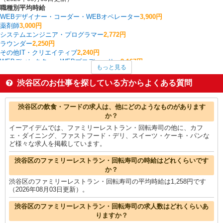
職種別平均時給
WEBデザイナー・コーダー・WEBオペレーター
3,900円
薬剤師
3,000円
システムエンジニア・プログラマー
2,772円
ラウンダー
2,250円
その他IT・クリエイティブ
2,240円
WEBディレクター・WEBプロデューサー
2,167円
もっと見る
ポスティング
2,167円
ルートセールス
2,100円
渋谷区のお仕事を探している方からよくある質問
英会話・語学関連
2,070円
ヘルプデスク・ユーザーサポート
2,000円
渋谷区の他の職種の平均時給を見る
渋谷区の飲食・フードの求人は、他にどのようなものがあります
か？
イーアイデムでは、ファミリーレストラン・回転寿司の他に、カフ
ェ・ダイニング、ファストフード・デリ、スイーツ・ケーキ・パンな
ど様々な求人を掲載しています。
渋谷区のファミリーレストラン・回転寿司の時給はどれくらいです
か？
渋谷区のファミリーレストラン・回転寿司の平均時給は1,258円です
（2026年08月03日更新）。
渋谷区のファミリーレストラン・回転寿司の求人数はどれくらいあ
りますか？