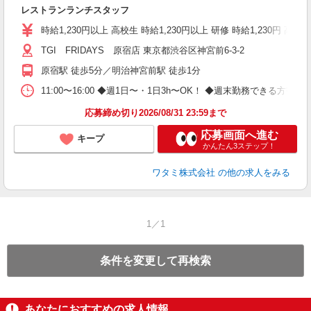
い
レストランランチスタッフ
時給1,230円以上 高校生 時給1,230円以上 研修 時給1,230円
TGI FRIDAYS 原宿店 東京都渋谷区神宮前6-3-2
原宿駅 徒歩5分／明治神宮前駅 徒歩1分
11:00〜16:00 ◆週1日〜・1日3h〜OK！ ◆週末勤務できる
応募締め切り2026/08/31 23:59まで
応募画面へ進む
キープ
かんたん3ステップ！
ワタミ株式会社
の他の求人をみる
1／1
条件を変更して再検索
あなたにおすすめの求人情報