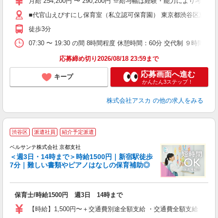
月給 254,200円 〜 290,200円 ※給与幅は経験・能力により考慮
あ
■代官山えびすにし保育室（私立認可保育園） 東京都渋谷区恵比寿西
未
徒歩3分
ど
07:30 〜 19:30 の間 8時間程度 休憩時間：60分 交代制
応募締め切り2026/08/18 23:59まで
応募画面へ進む
キープ
かんたん3ステップ！
株式会社アスカ
の他の求人をみる
渋谷区
派遣社員
紹介予定派遣
ベルサンテ株式会社 京都支社
＜週3日・14時まで＞時給1500円｜新宿駅徒歩
7分｜難しい書類やピアノはなしの保育補助◎
に
助
保育士/時給1500円 週3日 14時まで
入
活
【時給】1,500円〜＋交通費別途全額支給 ・交通費全額支給 （
～