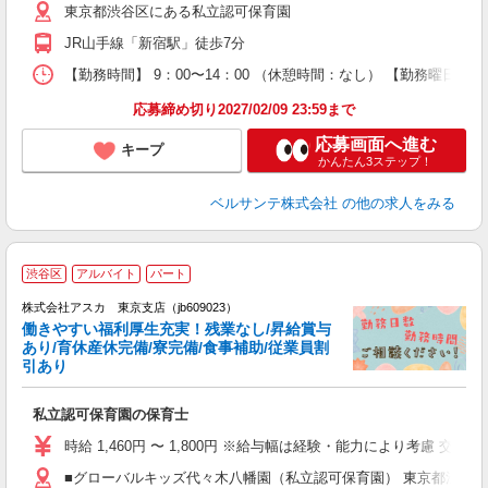
東京都渋谷区にある私立認可保育園
あ
禁
JR山手線「新宿駅」徒歩7分
し
研
【勤務時間】 9：00〜14：00 （休憩時間：なし） 【勤務曜日】
応募締め切り2027/02/09 23:59まで
応募画面へ進む
キープ
かんたん3ステップ！
ベルサンテ株式会社
の他の求人をみる
渋谷区
アルバイト
パート
株式会社アスカ 東京支店（jb609023）
働きやすい福利厚生充実！残業なし/昇給賞与
あり/育休産休完備/寮完備/食事補助/従業員割
引あり
面
私立認可保育園の保育士
入
不
時給 1,460円 〜 1,800円 ※給与幅は経験・能力により考慮 交通費あ
あ
■グローバルキッズ代々木八幡園（私立認可保育園） 東京都渋谷区代
支