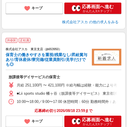
応募画面へ進む
キープ
かんたん3ステップ！
株式会社アスカ
の他の求人をみる
渋谷区
正社員
株式会社アスカ 東京支店（jb653950）
保育士の働きやすさを重視/残業なし/昇給賞与
あり/育休産休/寮完備/従業員割引/見学だけで
も◎
面
放課後等デイサービスの保育士
入
不
月給 251,100円 〜 421,100円 ※給与幅は経験・能力によ
あ
■Lii sports studio 幡ヶ谷（放課後等デイサービス） 東京都渋谷
2
10:00〜18:00／9:00〜17:00 休憩時間：60分 勤務時間外：あり
夕
応募締め切り2026/08/18 23:59まで
応募画面へ進む
キープ
かんたん3ステップ！