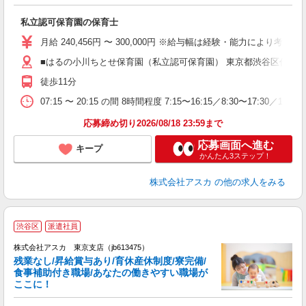
面
私立認可保育園の保育士
入
不
月給 240,456円 〜 300,000円 ※給与幅は経験・能力により考
結
■はるの小川ちとせ保育園（私立認可保育園） 東京都渋谷区代々木4
あ
徒歩11分
07:15 〜 20:15 の間 8時間程度 7:15〜16:15／8:
応募締め切り2026/08/18 23:59まで
応募画面へ進む
キープ
かんたん3ステップ！
株式会社アスカ
の他の求人をみる
渋谷区
派遣社員
株式会社アスカ 東京支店（jb613475）
残業なし/昇給賞与あり/育休産休制度/寮完備/
食事補助付き職場/あなたの働きやすい職場が
ここに！
面