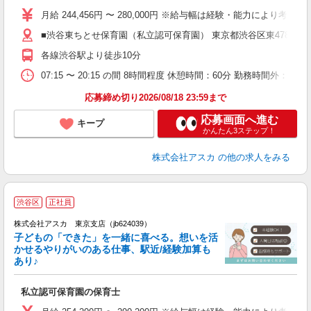
不
月給 244,456円 〜 280,000円 ※給与幅は経験・能力により考
あ
■渋谷東ちとせ保育園（私立認可保育園） 東京都渋谷区東478
（
各線渋谷駅より徒歩10分
度
07:15 〜 20:15 の間 8時間程度 休憩時間：60分 勤務時間外：
応募締め切り2026/08/18 23:59まで
応募画面へ進む
キープ
かんたん3ステップ！
株式会社アスカ
の他の求人をみる
渋谷区
正社員
株式会社アスカ 東京支店（jb624039）
子どもの「できた」を一緒に喜べる。想いを活
かせるやりがいのある仕事、駅近/経験加算も
あり♪
面
私立認可保育園の保育士
入
不