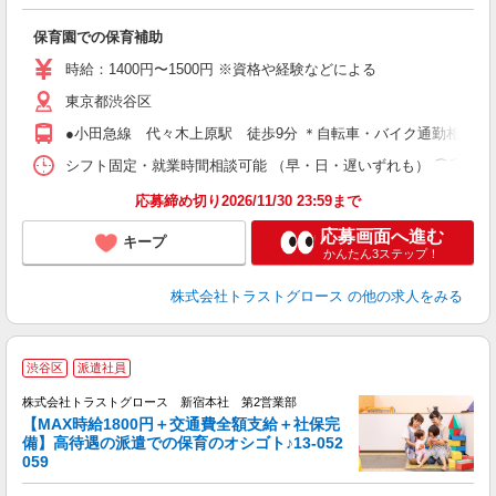
ル
保育園での保育補助
時給：1400円〜1500円 ※資格や経験などによる
東京都渋谷区
●小田急線 代々木上原駅 徒歩9分 ＊自転車・バイク通勤相談可
シフト固定・就業時間相談可能 （早・日・遅いずれも） ⌒⌒⌒⌒⌒⌒⌒⌒⌒⌒⌒⌒⌒
応募締め切り2026/11/30 23:59まで
応募画面へ進む
キープ
かんたん3ステップ！
株式会社トラストグロース
の他の求人をみる
渋谷区
派遣社員
株式会社トラストグロース 新宿本社 第2営業部
【MAX時給1800円＋交通費全額支給＋社保完
備】高待遇の派遣での保育のオシゴト♪13-052
059
ル