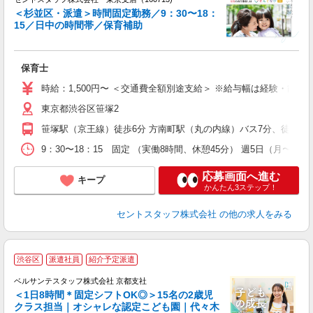
＜杉並区・派遣＞時間固定勤務／9：30〜18：
15／日中の時間帯／保育補助
こ
ミ
給
保育士
駅
形
時給：1,500円〜 ＜交通費全額別途支給＞ ※給与幅は経験・能力
東京都渋谷区笹塚2
笹塚駅（京王線）徒歩6分 方南町駅（丸の内線）バス7分、徒歩4分
9：30〜18：15 固定 （実働8時間、休憩45分） 週5日（月〜金）
応募画面へ進む
キープ
かんたん3ステップ！
セントスタッフ株式会社
の他の求人をみる
渋谷区
派遣社員
紹介予定派遣
児
ベルサンテスタッフ株式会社 京都支社
＜1日8時間＊固定シフトOK◎＞15名の2歳児
クラス担当｜オシャレな認定こども園｜代々木