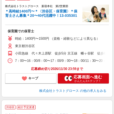
株式会社トラストグロース 新宿本社 第2営業部
＊高時給1400円〜＊〈渋谷区・保育園〉＊保
育士さん募集＊20〜40代活躍中！13-035301
に
保育園での保育士
時給：1400円〜1500円 （資格・経験などにより異なる）
東京都渋谷区
小田急線 代々木上原駅 徒歩5分 京王線 幡ヶ谷駅 徒歩8分
7：00〜16：00/8：00〜17：00/9：00〜18：00/11：30〜
応募締め切り2026/11/30 23:59まで
応募画面へ進む
キープ
かんたん3ステップ！
株式会社トラストグロース
の他の求人をみる
渋谷区
紹介予定派遣