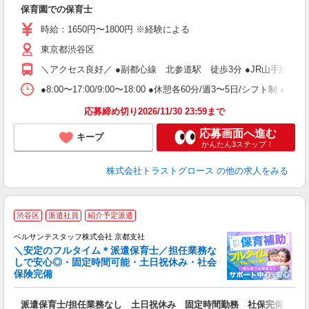
保育園での保育士
時給：1650円〜1800円 ※経験による
東京都渋谷区
＼アクセス良好／ ●副都心線 北参道駅 徒歩3分 ●JR山手線 代
●8:00〜17:00/9:00〜18:00 ●休憩各60分/週3〜5日/シフト制 ●日
応募締め切り2026/11/30 23:59まで
応募画面へ進む
キープ
かんたん3ステップ！
株式会社トラストグロース
の他の求人をみる
渋谷区
派遣社員
紹介予定派遣
ベルサンテスタッフ株式会社 京都支社
＼安定のフルタイム＊派遣保育士／担任業務な
しで安心◎・固定時間可能・土日祝休み・社会
保険完備
人
派遣保育士/担任業務なし 土日祝休み 固定時間勤務 社保完備
入