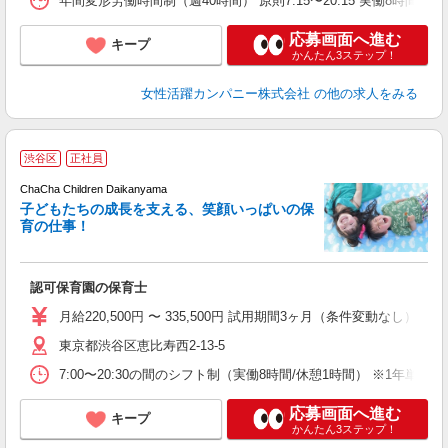
年間変形労働時間制（週40時間） 原則7:15〜20:15 実働8時間（
応募画面へ進む
キープ
かんたん3ステップ！
女性活躍カンパニー株式会社
の他の求人をみる
渋谷区
正社員
ChaCha Children Daikanyama
子どもたちの成長を支える、笑顔いっぱいの保
育の仕事！
を
ブ
認可保育園の保育士
月給220,500円 〜 335,500円 試用期間3ヶ月（条件変動なし）
東京都渋谷区恵比寿西2-13-5
7:00〜20:30の間のシフト制（実働8時間/休憩1時間） ※1
応募画面へ進む
キープ
かんたん3ステップ！