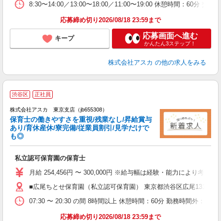
8:30〜14:00／13:00〜18:00／11:00〜19:00 休
応募締め切り2026/08/18 23:59まで
応募画面へ進む
キープ
かんたん3ステップ！
株式会社アスカ
の他の求人をみる
渋谷区
正社員
株式会社アスカ 東京支店（jb655308）
保育士の働きやすさを重視/残業なし/昇給賞与
あり/育休産休/寮完備/従業員割引/見学だけで
も◎
面
私立認可保育園の保育士
入
不
月給 254,456円 〜 300,000円 ※給与幅は経験・能力により考
あ
■広尾ちとせ保育園（私立認可保育園） 東京都渋谷区広尾1311
通
07:30 〜 20:30 の間 8時間以上 休憩時間：60分 勤務
イ
応募締め切り2026/08/18 23:59まで