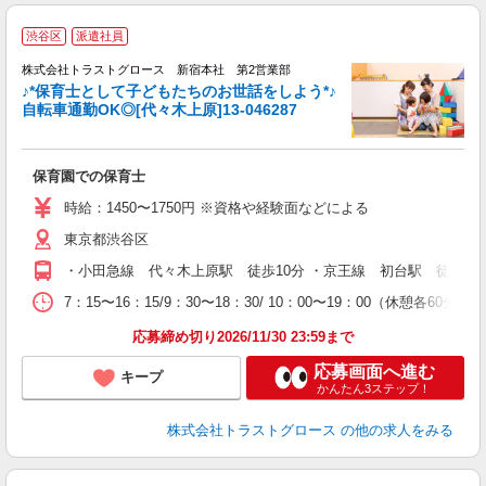
渋谷区
派遣社員
株式会社トラストグロース 新宿本社 第2営業部
♪*保育士として子どもたちのお世話をしよう*♪
自転車通勤OK◎[代々木上原]13-046287
気
保育園での保育士
時給：1450〜1750円 ※資格や経験面などによる
東京都渋谷区
・小田急線 代々木上原駅 徒歩10分 ・京王線 初台駅 徒歩14
7：15〜16：15/9：30〜18：30/ 10：00〜19：00（休憩各60
応募締め切り2026/11/30 23:59まで
応募画面へ進む
キープ
かんたん3ステップ！
株式会社トラストグロース
の他の求人をみる