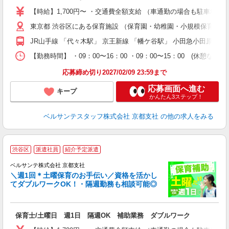
卒
【時給】1,700円〜 ・交通費全額支給 （車通勤の場合も駐車場
ク
東京都 渋谷区にある保育施設 （保育園・幼稚園・小規模保育園
0
フ
JR山手線 「代々木駅」 京王新線 「幡ケ谷駅」 小田急小田原線
副
【勤務時間】 ・09：00〜16：00 ・09：00〜15：00
率
応募締め切り2027/02/09 23:59まで
応募画面へ進む
キープ
かんたん3ステップ！
ベルサンテスタッフ株式会社 京都支社
の他の求人をみる
渋谷区
派遣社員
紹介予定派遣
ベルサンテ株式会社 京都支社
メ
＼週1回＊土曜保育のお手伝い／資格を活かし
てダブルワークOK！・隔週勤務も相談可能◎
入
保育士/土曜日 週1日 隔週OK 補助業務 ダブルワーク
活
～