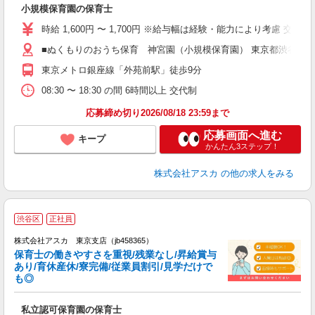
小規模保育園の保育士
入
不
時給 1,600円 〜 1,700円 ※給与幅は経験・能力により考慮 交
賞
■ぬくもりのおうち保育 神宮園（小規模保育園） 東京都渋谷区神宮前
未
東京メトロ銀座線「外苑前駅」徒歩9分
あ
08:30 〜 18:30 の間 6時間以上 交代制
応募締め切り2026/08/18 23:59まで
応募画面へ進む
キープ
かんたん3ステップ！
株式会社アスカ
の他の求人をみる
渋谷区
正社員
株式会社アスカ 東京支店（jb458365）
保育士の働きやすさを重視/残業なし/昇給賞与
あり/育休産休/寮完備/従業員割引/見学だけで
も◎
面
私立認可保育園の保育士
入