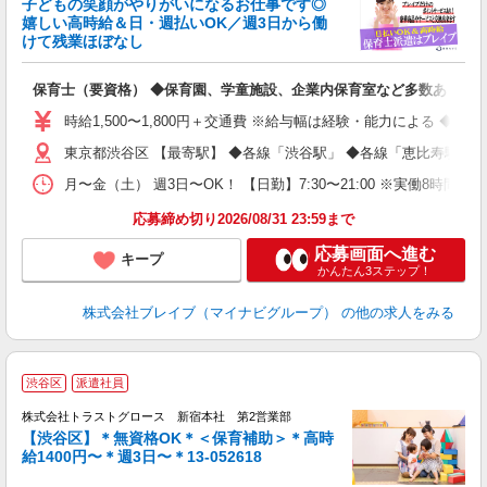
子どもの笑顔がやりがいになるお仕事です◎
嬉しい高時給＆日・週払いOK／週3日から働
タ
けて残業ほぼなし
払
の
保育士（要資格） ◆保育園、学童施設、企業内保育室など多数あり
フ
シ
時給1,500〜1,800円＋交通費 ※給与幅は経験・能力による ◆
東京都渋谷区 【最寄駅】 ◆各線「渋谷駅」 ◆各線「恵比寿駅」
月〜金（土） 週3日〜OK！ 【日勤】7:30〜21:00 ※実働8時間
応募締め切り2026/08/31 23:59まで
応募画面へ進む
キープ
かんたん3ステップ！
株式会社ブレイブ（マイナビグループ）
の他の求人をみる
渋谷区
派遣社員
株式会社トラストグロース 新宿本社 第2営業部
【渋谷区】＊無資格OK＊＜保育補助＞＊高時
給1400円〜＊週3日〜＊13-052618