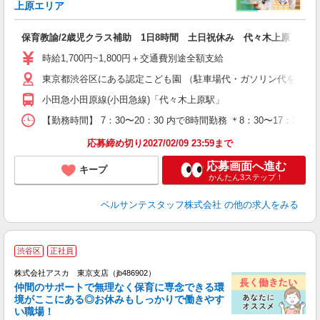
が
上原エリア
書
保育教諭/2歳児クラス補助 1日8時間 土日祝休み 代々木上原 補助
入
卒
時給1,700円~1,800円＋交通費別途全額支給
ク
東京都渋谷区にある認定こども園 （駐車場代・ガソリン代を別途
0
フ
小田急小田原線(小田急線)「代々木上原駅」
副
【勤務時間】 7：30〜20：30 内で8時間勤務 ＊8：30〜17：30
率
応募締め切り2027/02/09 23:59まで
応募画面へ進む
キープ
かんたん3ステップ！
ベルサンテスタッフ株式会社
の他の求人をみる
渋谷区
正社員
株式会社アスカ 東京支店（jb486902）
仲間のサポートで無理なく保育に専念できる環
境がここにある◎お休みもしっかりで働きやす
い職場！