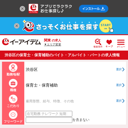
関東
の求人
▼エリア変更
渋谷区の保育士・保育補助のバイト・アルバイト・パートの求人情報
一覧
渋谷区
選択
勤務地/駅
保育士・保育補助
選択
職種
雇用形態、給与、特徴、その他
選択
こだわり
を含まない
フリーワード