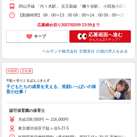
通
JR山手線 「代々木駅」 京王新線 「幡ケ谷駅」 小田急小田原線
研
【勤務時間】 09：00〜13：00 09：00〜14：00 09
応募締め切り2027/02/09 23:59まで
応募画面へ進む
キープ
かんたん3ステップ！
ベルサンテ株式会社 京都支社
の他の求人をみる
渋谷区
正社員
千駄ヶ谷りとるぱんぷきんず
子どもたちの成長を支える、笑顔いっぱいの保
育の仕事！
を
認可保育園の保育士
月給208,000円 〜 216,000円
東京都渋谷区千駄ヶ谷5-27-5