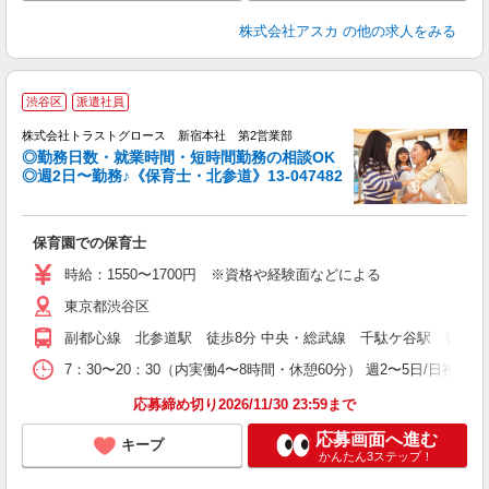
株式会社アスカ
の他の求人をみる
渋谷区
派遣社員
株式会社トラストグロース 新宿本社 第2営業部
◎勤務日数・就業時間・短時間勤務の相談OK
◎週2日〜勤務♪《保育士・北参道》13-047482
気
保育園での保育士
時給：1550〜1700円 ※資格や経験面などによる
東京都渋谷区
副都心線 北参道駅 徒歩8分 中央・総武線 千駄ケ谷駅 徒歩9
7：30〜20：30（内実働4〜8時間・休憩60分） 週2〜5日/日
応募締め切り2026/11/30 23:59まで
応募画面へ進む
キープ
かんたん3ステップ！