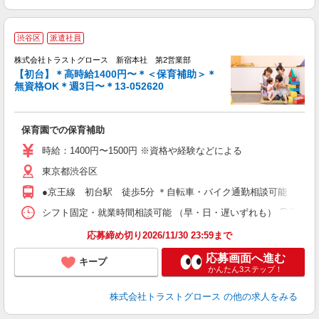
渋谷区
派遣社員
株式会社トラストグロース 新宿本社 第2営業部
【初台】＊高時給1400円〜＊＜保育補助＞＊
無資格OK＊週3日〜＊13-052620
ル
保育園での保育補助
時給：1400円〜1500円 ※資格や経験などによる
東京都渋谷区
●京王線 初台駅 徒歩5分 ＊自転車・バイク通勤相談可能
シフト固定・就業時間相談可能 （早・日・遅いずれも） ⌒⌒⌒⌒⌒⌒⌒⌒⌒⌒⌒⌒⌒
応募締め切り2026/11/30 23:59まで
応募画面へ進む
キープ
かんたん3ステップ！
株式会社トラストグロース
の他の求人をみる