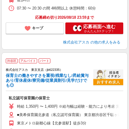
07:30 〜 20:30 の間 4時間以上 休憩時間：60分
応募締め切り2026/08/18 23:59まで
応募画面へ進む
キープ
かんたん3ステップ！
株式会社アスカ
の他の求人をみる
渋谷区
アルバイト
パート
株式会社アスカ 東京支店（jb622335）
保育士の働きやすさを重視/残業なし/昇給賞与
あり/育休産休/寮完備/従業員割引/見学だけで
も◎
面
私立認可保育園の保育士
入
不
時給 1,350円 〜 1,400円 ※給与幅は経験・能力により考慮 賞与
あ
■美希保育園北参道（私立認可保育園） 東京都渋谷区千駄ヶ谷3丁目
残
東京メトロ副都心線【北参道駅】徒歩3分
職