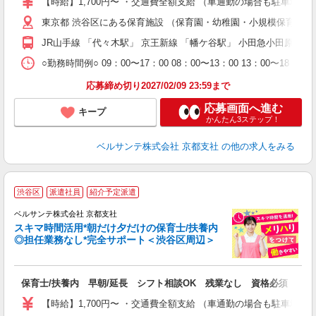
【時給】1,700円〜 ・交通費全額支給 （車通勤の場合も駐車場
あ
東京都 渋谷区にある保育施設 （保育園・幼稚園・小規模保育園
通
JR山手線 「代々木駅」 京王新線 「幡ケ谷駅」 小田急小田原線
研
○勤務時間例○ 09：00〜17：00 08：00〜13：00 13
応募締め切り2027/02/09 23:59まで
応募画面へ進む
キープ
かんたん3ステップ！
ベルサンテ株式会社 京都支社
の他の求人をみる
渋谷区
派遣社員
紹介予定派遣
迎
ベルサンテ株式会社 京都支社
部
スキマ時間活用*朝だけ夕だけの保育士/扶養内
1
◎担任業務なし*完全サポート＜渋谷区周辺＞
ン
す
入
保育士/扶養内 早朝/延長 シフト相談OK 残業なし 資格必須
活
～
【時給】1,700円〜 ・交通費全額支給 （車通勤の場合も駐車場
あ