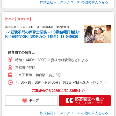
株式会社トラストグロース
の他の求人をみる
渋谷区
派遣社員
株式会社トラストグロース 新宿本社 第2営業部
♪＜経験不問の保育士業務＞♪◇勤務曜日相談O
K◇短時間OK◇駅チカ◇《初台》13-045630
気
保育園での保育士
時給：1400〜1600円 ※資格や経験面などによる
東京都渋谷区
・京王新線 初台駅 徒歩3分
7：30〜19：30内（休憩60分） 週1日〜/日祝休み（他シフト制
応募締め切り2026/11/30 23:59まで
応募画面へ進む
キープ
かんたん3ステップ！
株式会社トラストグロース
の他の求人をみる