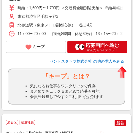
休
時給：1,500円〜1,700円 ＜交通費全額別途支給＞ ※給与幅は経
東京都渋谷区千駄ヶ谷3
北参道駅（東京メトロ副都心線） 徒歩4分
11：00〜20：00 （実働8時間 休憩60分） 13：15〜20：0
応募画面へ進む
キープ
かんたん3ステップ！
セントスタッフ株式会社
の他の求人をみる
「キープ」とは？
気になるお仕事をワンクリックで保存
まとめてチェック＆まとめて応募も可能
会員登録無しで今すぐご利用いただけます
渋谷区
派遣社員
新着
セントスタッフ株式会社 東京支店（160713)