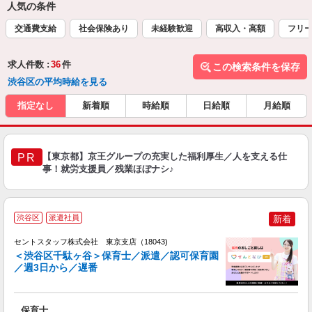
人気の条件
交通費支給
社会保険あり
未経験歓迎
高収入・高額
フリ
求人件数 :
36
件
この検索条件を保存
渋谷区の平均時給を見る
指定なし
新着順
時給順
日給順
月給順
【東京都】京王グループの充実した福利厚生／人を支える仕
PR
事！就労支援員／残業ほぼナシ♪
渋谷区
派遣社員
新着
セントスタッフ株式会社 東京支店（18043)
＜渋谷区千駄ヶ谷＞保育士／派遣／認可保育園
／週3日から／遅番
こ
ミ
給
保育士
ス