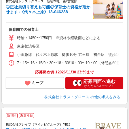
株式会社トラストグロース 新宿本社 第2営業部
◎正社員切り替えも可能◎保育士の資格が活か
せます♪《代々木上原》13-046288
気
保育園での保育士
時給：1450〜1750円 ※資格や経験面などによる
東京都渋谷区
小田急線 代々木上原駅 徒歩10分 京王線 初台駅 徒歩14分
7：15〜16：15/9：30〜18：30/10：00〜19：00（休憩各60
応募締め切り2026/11/30 23:59まで
応募画面へ進む
キープ
かんたん3ステップ！
株式会社トラストグロース
の他の求人をみる
渋谷区
派遣社員
株式会社ブレイブ（マイナビグループ）/NI13