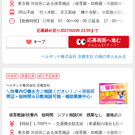
東京都 渋谷区にある保育施設 （保育園・幼稚園・小規模保育園
通
JR山手線 「代々木駅」 京王新線 「幡ケ谷駅」 小田急小田原線
研
【勤務時間】 ◎早朝 07：00〜09：00 ◎延長 17：00〜
応募締め切り2027/02/09 23:59まで
応募画面へ進む
キープ
かんたん3ステップ！
ベルサンテ株式会社 京都支社
の他の求人をみる
渋谷区
派遣社員
紹介予定派遣
迎
ベルサンテ株式会社 京都支社
部
＼扶養内◎働き方ご相談ください！／＜渋谷区
周辺＞短時間＆日数相談可能・補助業務中心♪
い
保育教諭/扶養内 短時間 シフト相談OK 残業なし 資格必須
入
活
【時給】1,700円〜 ・交通費全額支給 （車通勤の場合も駐車場
～
東京都 渋谷区にある保育施設 （保育園・幼稚園・小規模保育園
あ