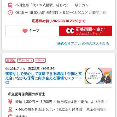
制
小田急線「代々木八幡駅」徒歩2分 駅チカ☆
06:15 〜 19:00 の間 6時間以上 8:30〜13:00など お時間ご
応募締め切り2026/08/18 23:59まで
応募画面へ進む
キープ
かんたん3ステップ！
株式会社アスカ
の他の求人をみる
渋谷区
アルバイト
パート
株式会社アスカ 東京支店（jb647198）
残業なしで安心して復帰できる環境！仲間と支
え合いながら保育に向き合える職場でスタート
◎
面
私立認可保育園の保育士
入
不
時給 1,300円 〜 1,700円 ※給与幅は経験・能力により考慮 交通費あ
駅
■ゆめの樹保育園はつだい（私立認可保育園） 東京都渋谷区初台
支
徒歩8分