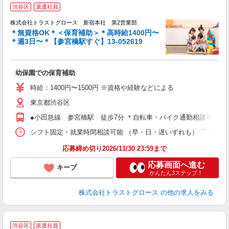
渋谷区
派遣社員
株式会社トラストグロース 新宿本社 第2営業部
＊無資格OK＊＜保育補助＞＊高時給1400円〜
＊週3日〜＊【参宮橋駅すぐ】13-052619
ル
幼保園での保育補助
時給：1400円〜1500円 ※資格や経験などによる
東京都渋谷区
●小田急線 参宮橋駅 徒歩7分 ＊自転車・バイク通勤相談可能
シフト固定・就業時間相談可能 （早・日・遅いずれも） ⌒⌒⌒⌒⌒⌒⌒⌒⌒⌒⌒⌒⌒
応募締め切り2026/11/30 23:59まで
応募画面へ進む
キープ
かんたん3ステップ！
株式会社トラストグロース
の他の求人をみる
渋谷区
派遣社員