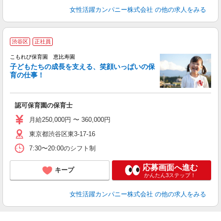
女性活躍カンパニー株式会社
の他の求人をみる
渋谷区
正社員
こもれび保育園 恵比寿園
子どもたちの成長を支える、笑顔いっぱいの保
育の仕事！
を
認可保育園の保育士
月給250,000円 〜 360,000円
東京都渋谷区東3-17-16
7:30〜20:00のシフト制
応募画面へ進む
キープ
かんたん3ステップ！
女性活躍カンパニー株式会社
の他の求人をみる