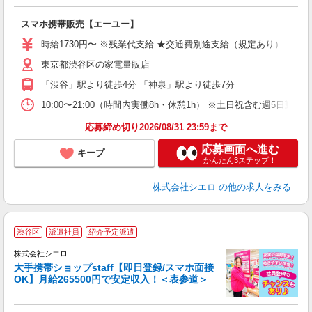
事
即
スマホ携帯販売【エーユー】
躍
ー
時給1730円〜 ※残業代支給 ★交通費別途支給（規定あり） ゜+゜
自
東京都渋谷区の家電量販店
ど
「渋谷」駅より徒歩4分 「神泉」駅より徒歩7分
10:00〜21:00（時間内実働8h・休憩1h） ※土日祝含む週5日勤務
応募締め切り2026/08/31 23:59まで
応募画面へ進む
キープ
かんたん3ステップ！
株式会社シエロ
の他の求人をみる
★
渋谷区
派遣社員
紹介予定派遣
♪
株式会社シエロ
大手携帯ショップstaff【即日登録/スマホ面接
OK】月給265500円で安定収入！＜表参道＞
務