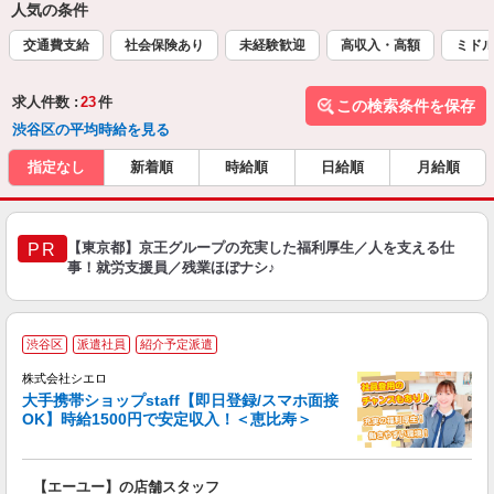
人気の条件
交通費支給
社会保険あり
未経験歓迎
高収入・高額
ミドル
求人件数 :
23
件
この検索条件を保存
渋谷区の平均時給を見る
指定なし
新着順
時給順
日給順
月給順
【東京都】京王グループの充実した福利厚生／人を支える仕
PR
事！就労支援員／残業ほぼナシ♪
★
渋谷区
派遣社員
紹介予定派遣
♪
株式会社シエロ
大手携帯ショップstaff【即日登録/スマホ面接
OK】時給1500円で安定収入！＜恵比寿＞
務
即
【エーユー】の店舗スタッフ
躍