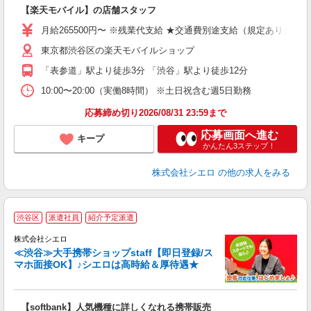
即
【楽天モバイル】の店舗スタッフ
あ
月給265500円〜 ※残業代支給 ★交通費別途支給（規定あり） ゜
通
東京都渋谷区の楽天モバイルショップ
あ
「表参道」駅より徒歩3分 「渋谷」駅より徒歩12分
10:00〜20:00（実働8時間） ※土日祝含む週5日勤務
応募締め切り2026/08/31 23:59まで
応募画面へ進む
キープ
かんたん3ステップ！
株式会社シエロ
の他の求人をみる
★
渋谷区
派遣社員
紹介予定派遣
♪
株式会社シエロ
≪渋谷≫大手携帯ショップstaff【即日登録/ス
マホ面接OK】♪シエロは高時給＆厚待遇★
い
即
【softbank】人気機種に詳しくなれる携帯販売
躍