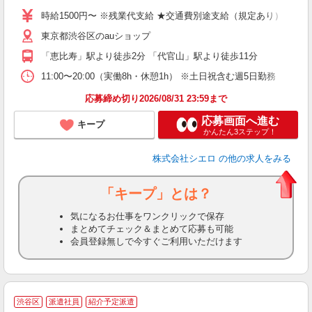
ー
時給1500円〜 ※残業代支給 ★交通費別途支給（規定あり） ゜+゜
ピ
東京都渋谷区のauショップ
与
「恵比寿」駅より徒歩2分 「代官山」駅より徒歩11分
11:00〜20:00（実働8h・休憩1h） ※土日祝含む週5日勤務
応募締め切り2026/08/31 23:59まで
応募画面へ進む
キープ
かんたん3ステップ！
株式会社シエロ
の他の求人をみる
「キープ」とは？
気になるお仕事をワンクリックで保存
まとめてチェック＆まとめて応募も可能
会員登録無しで今すぐご利用いただけます
★
渋谷区
派遣社員
紹介予定派遣
♪