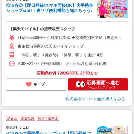
◎渋谷◎【即日登録/スマホ面接OK】大手携帯
ショップstaff！裏ワザ便利機能も知れちゃう♪
理
【楽天モバイル】の携帯販売スタッフ
即
月給265500円〜 ※残業代支給 ★交通費別途支給（規定あり） ゜
あ
東京都渋谷区の楽天モバイルショップ
通
役
「渋谷」駅より徒歩5分 「神泉」駅より徒歩14分
9:30〜21:00（実働8時間） ※土日祝含む週5日勤務
応募締め切り2026/08/31 23:59まで
応募画面へ進む
キープ
かんたん3ステップ！
株式会社シエロ
の他の求人をみる
★
渋谷区
派遣社員
紹介予定派遣
♪
株式会社シエロ
≪渋谷≫大手携帯ショップstaff【即日登録/ス