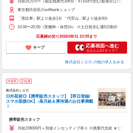
月給25万円〜（固定残業代30h分・47150円含む/超過分は別途支
あ
東京都渋谷区のsoftbankショップ
通
「恵比寿」駅より徒歩1分 「代官山」駅より徒歩9分
あ
10:00〜20:00（実働8h・休憩1h） ※土日祝含む週5日勤務
応募締め切り2026/08/31 23:59まで
応募画面へ進む
キープ
かんたん3ステップ！
株式会社シエロ
の他の求人をみる
渋谷区
正社員
株式会社シエロ
◎外苑前◎【携帯販売スタッフ】【即日登録/
スマホ面接OK】♪高月給＆厚待遇のお仕事満載
！
仕
携帯販売スタッフ
即
学
月給238000円＋別途インセンティブ有り ※残業代支給 ★交通費別
務