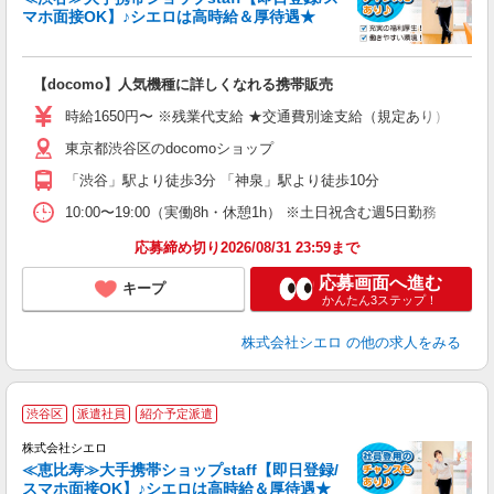
マホ面接OK】♪シエロは高時給＆厚待遇★
い
即
【docomo】人気機種に詳しくなれる携帯販売
躍
ー
時給1650円〜 ※残業代支給 ★交通費別途支給（規定あり） ゜+゜
自
東京都渋谷区のdocomoショップ
ン
「渋谷」駅より徒歩3分 「神泉」駅より徒歩10分
10:00〜19:00（実働8h・休憩1h） ※土日祝含む週5日勤務
応募締め切り2026/08/31 23:59まで
応募画面へ進む
キープ
かんたん3ステップ！
株式会社シエロ
の他の求人をみる
★
渋谷区
派遣社員
紹介予定派遣
♪
株式会社シエロ
≪恵比寿≫大手携帯ショップstaff【即日登録/
スマホ面接OK】♪シエロは高時給＆厚待遇★