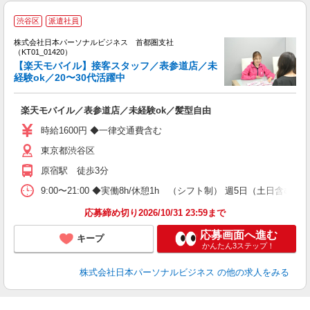
【
渋谷区
派遣社員
株式会社日本パーソナルビジネス 首都圏支社
す
（KT01_01420）
【楽天モバイル】接客スタッフ／表参道店／未
経験ok／20〜30代活躍中
多
楽天モバイル／表参道店／未経験ok／髪型自由
時給1600円 ◆一律交通費含む
東京都渋谷区
原宿駅 徒歩3分
9:00〜21:00 ◆実働8h/休憩1h （シフト制） 週5日（土日
応募締め切り2026/10/31 23:59まで
応募画面へ進む
キープ
かんたん3ステップ！
株式会社日本パーソナルビジネス
の他の求人をみる