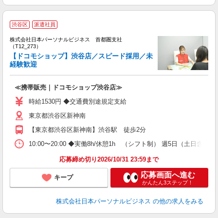
渋谷区
派遣社員
株式会社日本パーソナルビジネス 首都圏支社
（T12_273）
【ドコモショップ】渋谷店／スピード採用／未
（
経験歓迎
≪携帯販売｜ドコモショップ渋谷店≫
時給1530円 ◆交通費別途規定支給
東京都渋谷区新神南
【東京都渋谷区新神南】渋谷駅 徒歩2分
10:00〜20:00 ◆実働8h/休憩1h （シフト制） 週5日（土
応募締め切り2026/10/31 23:59まで
応募画面へ進む
キープ
かんたん3ステップ！
株式会社日本パーソナルビジネス
の他の求人をみる