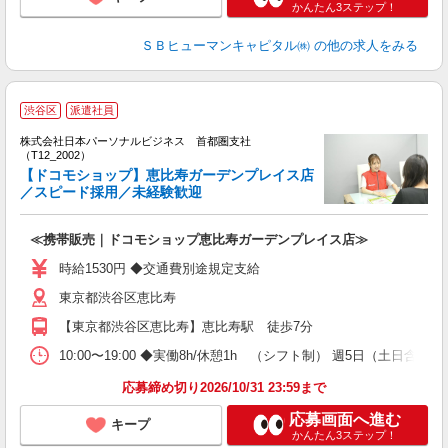
かんたん3ステップ！
ＳＢヒューマンキャピタル㈱
の他の求人をみる
渋谷区
派遣社員
株式会社日本パーソナルビジネス 首都圏支社
（T12_2002）
【ドコモショップ】恵比寿ガーデンプレイス店
（
／スピード採用／未経験歓迎
≪携帯販売｜ドコモショップ恵比寿ガーデンプレイス店≫
時給1530円 ◆交通費別途規定支給
東京都渋谷区恵比寿
【東京都渋谷区恵比寿】恵比寿駅 徒歩7分
10:00〜19:00 ◆実働8h/休憩1h （シフト制） 週5日（土
応募締め切り2026/10/31 23:59まで
応募画面へ進む
キープ
かんたん3ステップ！