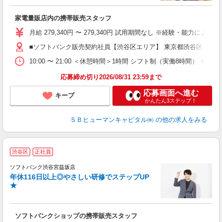
ン
家電量販店内の携帯販売スタッフ
月給 279,340円 〜 279,340円 試用期間なし ※経験・能力による 
■ソフトバンク販売契約社員【渋谷区エリア】 東京都渋谷区
10:00 〜 21:00 ＜休憩時間＞1時間 シフト制（実働8時間） 
応募締め切り2026/08/31 23:59まで
応募画面へ進む
キープ
かんたん3ステップ！
ＳＢヒューマンキャピタル㈱
の他の求人をみる
渋谷区
正社員
ば
ソフトバンク渋谷宮益坂店
年休116日以上◎やさしい研修でステップUP
★
ソフトバンクショップの携帯販売スタッフ