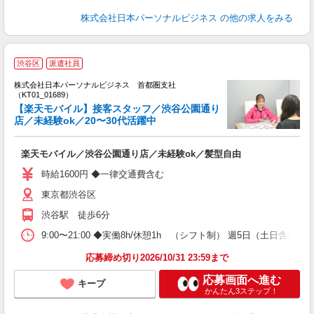
株式会社日本パーソナルビジネス
の他の求人をみる
【
渋谷区
派遣社員
株式会社日本パーソナルビジネス 首都圏支社
す
（KT01_01689）
【楽天モバイル】接客スタッフ／渋谷公園通り
店／未経験ok／20〜30代活躍中
多
楽天モバイル／渋谷公園通り店／未経験ok／髪型自由
時給1600円 ◆一律交通費含む
東京都渋谷区
渋谷駅 徒歩6分
9:00〜21:00 ◆実働8h/休憩1h （シフト制） 週5日（土日
応募締め切り2026/10/31 23:59まで
応募画面へ進む
キープ
かんたん3ステップ！