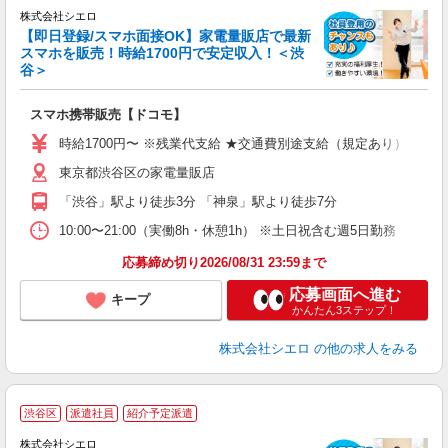
株式会社シエロ
【即日登録/スマホ面接OK】家電量販店で最新
スマホを販売！時給1700円で安定収入！＜渋
谷＞
事
即
スマホ携帯販売【ドコモ】
躍
ー
時給1700円〜 ※残業代支給 ★交通費別途支給（規定あり） ゜+゜
自
東京都渋谷区の家電量販店
ど
「渋谷」駅より徒歩3分 「神泉」駅より徒歩7分
10:00〜21:00（実働8h・休憩1h） ※土日祝含む週5日勤務
応募締め切り2026/08/31 23:59まで
応募画面へ進む
キープ
かんたん3ステップ！
株式会社シエロ
の他の求人をみる
★
渋谷区
派遣社員
紹介予定派遣
♪
株式会社シエロ