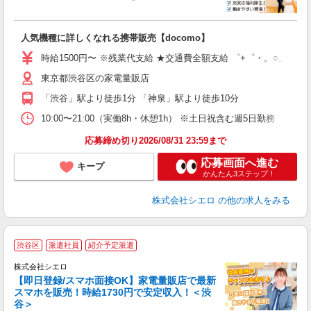
い
即
人気機種に詳しくなれる携帯販売【docomo】
躍
ー
時給1500円〜 ※残業代支給 ★交通費全額支給 ゜+゜・。○。・゜
自
東京都渋谷区の家電量販店
ン
「渋谷」駅より徒歩1分 「神泉」駅より徒歩10分
10:00〜21:00（実働8h・休憩1h） ※土日祝含む週5日勤務
応募締め切り2026/08/31 23:59まで
応募画面へ進む
キープ
かんたん3ステップ！
株式会社シエロ
の他の求人をみる
★
渋谷区
派遣社員
紹介予定派遣
♪
株式会社シエロ
【即日登録/スマホ面接OK】家電量販店で最新
スマホを販売！時給1730円で安定収入！＜渋
谷＞