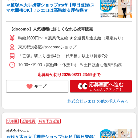
≪笹塚≫大手携帯ショップstaff【即日登録/ス
マホ面接OK】♪シエロは高時給＆厚待遇★
い
即
【docomo】人気機種に詳しくなれる携帯販売
躍
ー
時給1600円〜 ※残業代支給 ★交通費別途支給（規定あり） ゜+゜
自
東京都渋谷区のdocomoショップ
ン
「笹塚」駅より徒歩4分 「代田橋」駅より徒歩7分
10:00〜19:00（実働8h・休憩1h） ※土日祝含む週5日勤務
応募締め切り2026/08/31 23:59まで
応募画面へ進む
キープ
かんたん3ステップ！
株式会社シエロ
の他の求人をみる
★
渋谷区
派遣社員
紹介予定派遣
♪
株式会社シエロ
≪代々木≫大手携帯ショップstaff【即日登録/