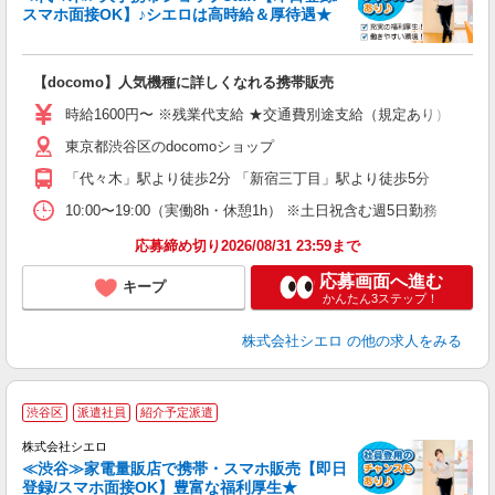
スマホ面接OK】♪シエロは高時給＆厚待遇★
い
即
【docomo】人気機種に詳しくなれる携帯販売
躍
ー
時給1600円〜 ※残業代支給 ★交通費別途支給（規定あり） ゜+゜
自
東京都渋谷区のdocomoショップ
ン
「代々木」駅より徒歩2分 「新宿三丁目」駅より徒歩5分
10:00〜19:00（実働8h・休憩1h） ※土日祝含む週5日勤務
応募締め切り2026/08/31 23:59まで
応募画面へ進む
キープ
かんたん3ステップ！
株式会社シエロ
の他の求人をみる
★
渋谷区
派遣社員
紹介予定派遣
♪
株式会社シエロ
≪渋谷≫家電量販店で携帯・スマホ販売【即日
登録/スマホ面接OK】豊富な福利厚生★