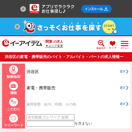
関東
の求人
▼エリア変更
渋谷区の家電・携帯販売のバイト・アルバイト・パートの求人情報一
覧
渋谷区
選択
勤務地/駅
家電・携帯販売
選択
職種
雇用形態、給与、特徴、その他
選択
こだわり
を含まない
フリーワード