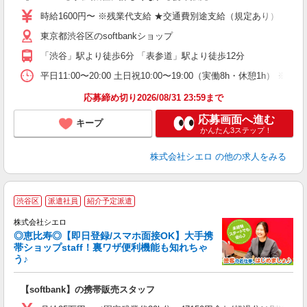
ー
時給1600円〜 ※残業代支給 ★交通費別途支給（規定あり） ゜+゜
自
東京都渋谷区のsoftbankショップ
ど
「渋谷」駅より徒歩6分 「表参道」駅より徒歩12分
平日11:00〜20:00 土日祝10:00〜19:00（実働8h・休憩1h） ※
応募締め切り2026/08/31 23:59まで
応募画面へ進む
キープ
かんたん3ステップ！
株式会社シエロ
の他の求人をみる
★
渋谷区
派遣社員
紹介予定派遣
♪
株式会社シエロ
◎恵比寿◎【即日登録/スマホ面接OK】大手携
帯ショップstaff！裏ワザ便利機能も知れちゃ
う♪
理
【softbank】の携帯販売スタッフ
即