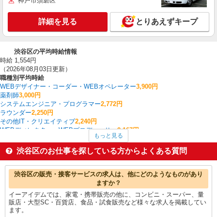
神戸市須磨区
詳細を見る
とりあえずキープ
渋谷区の平均時給情報
時給 1,554円
（2026年08月03日更新）
職種別平均時給
WEBデザイナー・コーダー・WEBオペレーター
3,900円
薬剤師
3,000円
システムエンジニア・プログラマー
2,772円
ラウンダー
2,250円
その他IT・クリエイティブ
2,240円
WEBディレクター・WEBプロデューサー
2,167円
もっと見る
ポスティング
2,167円
ルートセールス
2,100円
渋谷区のお仕事を探している方からよくある質問
英会話・語学関連
2,070円
ヘルプデスク・ユーザーサポート
2,000円
渋谷区の他の職種の平均時給を見る
渋谷区の販売・接客サービスの求人は、他にどのようなものがあり
ますか？
イーアイデムでは、家電・携帯販売の他に、コンビニ・スーパー、量
販店・大型SC・百貨店、食品・試食販売など様々な求人を掲載してい
ます。