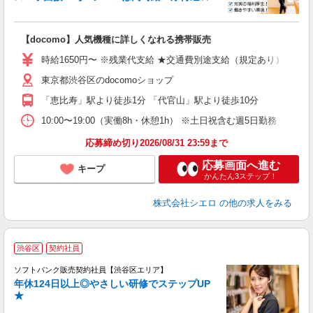
い
即
【docomo】人気機種に詳しくなれる携帯販売
躍
ー
時給1650円〜 ※残業代支給 ★交通費別途支給（規定あり） ゜+゜
自
東京都渋谷区のdocomoショップ
ど
「恵比寿」駅より徒歩1分 「代官山」駅より徒歩10分
10:00〜19:00（実働8h・休憩1h） ※土日祝含む週5日勤務
応募締め切り2026/08/31 23:59まで
応募画面へ進む
キープ
かんたん3ステップ！
株式会社シエロ
の他の求人をみる
渋谷区
契約社員
ソフトバンク販売契約社員【渋谷区エリア】
年休124日以上◎やさしい研修でステップUP
で
★
ボ