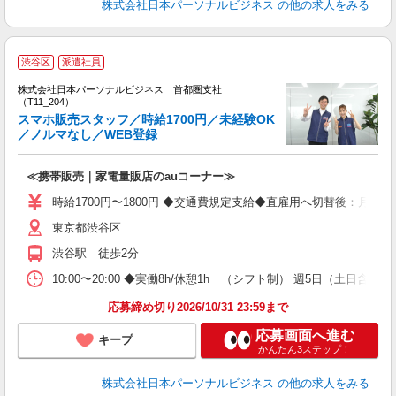
株式会社日本パーソナルビジネス
の他の求人をみる
渋谷区
派遣社員
す
株式会社日本パーソナルビジネス 首都圏支社
0
（T11_204）
スマホ販売スタッフ／時給1700円／未経験OK
／ノルマなし／WEB登録
場
≪携帯販売｜家電量販店のauコーナー≫
時給1700円〜1800円 ◆交通費規定支給◆直雇用へ切替後：月給286
東京都渋谷区
渋谷駅 徒歩2分
10:00〜20:00 ◆実働8h/休憩1h （シフト制） 週5日（土
応募締め切り2026/10/31 23:59まで
応募画面へ進む
キープ
かんたん3ステップ！
株式会社日本パーソナルビジネス
の他の求人をみる