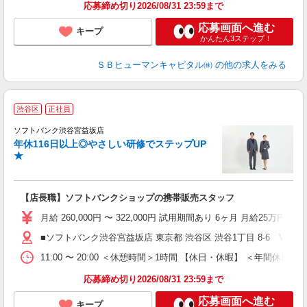
応募締め切り2026/08/31 23:59まで
応募画面へ進む
キープ
かんたん3ステップ！
ＳＢヒューマンキャピタル㈱
の他の求人をみる
渋谷区
正社員
ば
ソフトバンク渋谷宮益坂店
年休116日以上◎やさしい研修でステップUP
★
【店長職】ソフトバンクショップの携帯販売スタッフ
月給 260,000円 〜 322,000円 試用期間あり 6ヶ月 月給25万円以
■ソフトバンク渋谷宮益坂店 東京都 渋谷区 渋谷1丁目 8‐6 VORT
11:00 〜 20:00 ＜休憩時間＞1時間 【休日・休暇】 ＜
応募締め切り2026/08/31 23:59まで
応募画面へ進む
キープ