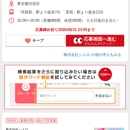
東京都渋谷区
あ
「外苑前」駅より徒歩7分 「原宿」駅より徒歩12分
10:00〜20:00（実働8時間、休憩2時間） ※土日祝日を含めた週
応募締め切り2026/08/31 23:59まで
応募画面へ進む
キープ
かんたん3ステップ！
株式会社シエロ
の他の求人をみる
★
渋谷区
派遣社員
紹介予定派遣
♪
株式会社シエロ