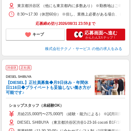
遣
東京都渋谷区 （他にも東京都内に多数あり） ※勤務地はご希望を
8:30〜17:30（休憩60分） ※但し、業務上必要がある場合
応募締め切り2026/08/31 23:59まで
応募画面へ進む
キープ
かんたん3ステップ！
株式会社テクノ・サービス
の他の求人をみる
渋谷区
正社員
DIESEL SHIBUYA
【DIESEL】正社員募集◆月9日休み・年間休
日116日◆プライベートも妥協しない働き方が
可能です♪
イ
ショップスタッフ（未経験OK）
入
女
月給215,000円〜275,000円 （経験・能力による） ※試用期間
か
DIESEL SHIBUYA （東京都渋谷区渋谷1-23-16 cocoti B
自
業
営業時間（11:30-20:00）に合わせてシフト制（1日実働平均8ｈ、休