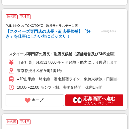
新
渋谷区
正社員
PUNIKKO by TOKOTOYZ 渋谷サクラステージ店
【スクイーズ専門店の店長・副店長候補】「好
き」を仕事にしたい方にピッタリ！
し
る
スクイーズ専門店の店長・副店長候補（店舗運営及びSNS企画）
ボ
髪
［正社員］月給317,000円〜 ※経験・能力により優遇します ※
東京都渋谷区桜丘町1番1号
●JR山手線・埼京線・湘南新宿ライン、東急東横線・田園都市線
10:00〜22:00 ※シフト制、実働８時間、休憩1時間
応募画面へ進む
キープ
かんたん3ステップ！
渋谷区
正社員
ご