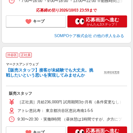
・7:00〜16:00 ・9:00〜18:00 ・13:00〜22:00 ※
応募締め切り2026/10/03 23:59まで
応募画面へ進む
キープ
かんたん3ステップ！
SOMPOケア株式会社
の他の求人をみる
渋谷区
正社員
マークスアンドウェブ
が
【販売スタッフ】接客が未経験でも大丈夫。挑
未
戦したいという思いを実現してみませんか
り
販売スタッフ
［正社員］月給236,000円 試用期間3か月有（条件変更なし）
アトレ恵比寿： 東京都渋谷区恵比寿南1-5-5
9:30〜20:30 ・実働8時間 （昼休憩は1時間ですが、夕方にプラ
応募画面へ進む
キープ