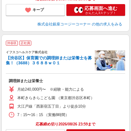
応募画面へ進む
キープ
かんたん3ステップ！
株式会社銀座コージーコーナー
の他の求人をみる
渋谷区
正社員
イフスコヘルスケア株式会社
【渋谷区】保育園での調理師または栄養士を募
集！（3688）３６８８ｗ０１
っ
調理師または栄養士
入
タ
月給240,000円〜 ※経験・能力による
賞
本町きらきらこども園 （東京都渋谷区本町）
大江戸線「西新宿五丁目」より徒歩10分
度
7：15〜16：15 （実働8時間）
応募締め切り2026/08/26 23:59まで