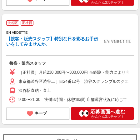
かんたん3ステップ！
E
渋谷区
正社員
EN VEDETTE
【接客・販売スタッフ】特別な日を彩るお手伝
いをしてみませんか。
す
接客・販売スタッフ
未
K
［正社員］月給230,000円〜300,000円 ※経験・能力により
東京都渋谷区渋谷二丁目24番12号 渋谷スクランブルスクエア
渋谷駅直結・直上
9:00〜21:30 実働8時間・休憩1時間 店舗運営状況に応じて、
応募画面へ進む
キープ
かんたん3ステップ！