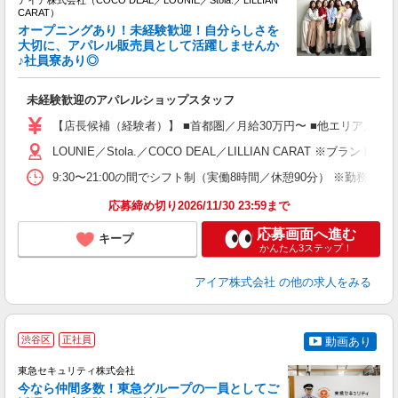
アイア株式会社（COCO DEAL／LOUNIE／Stola.／LILLIAN
CARAT）
オープニングあり！未経験歓迎！自分らしさを
大切に、アパレル販売員として活躍しませんか
♪社員寮あり◎
と
入
未経験歓迎のアパレルショップスタッフ
迎
【店長候補（経験者）】 ■首都圏／月給30万円〜 ■他エリア／月給25万
型
LOUNIE／Stola.／COCO DEAL／LILLIAN 
9:30〜21:00の間でシフト制（実働8時間／休憩90分） ※勤務時
り
応募締め切り2026/11/30 23:59まで
応募画面へ進む
キープ
かんたん3ステップ！
アイア株式会社
の他の求人をみる
＼
渋谷区
正社員
動画あり
東急セキュリティ株式会社
今なら仲間多数！東急グループの一員としてご