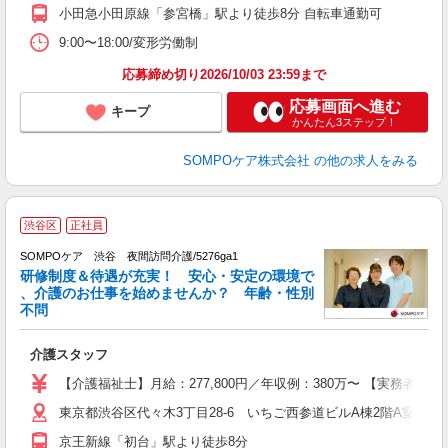
小田急小田原線「参宮橋」駅より徒歩8分 自転車通勤可
9:00〜18:00/変形労働制
応募締め切り2026/10/03 23:59まで
応募画面へ進む
キープ
かんたん3ステップ！
SOMPOケア株式会社
の他の求人をみる
【
渋谷区
正社員
SOMPOケア 渋谷 夜間訪問介護/5276ga1
研修制度＆待遇が充実！ 安心・安定の環境で
、介護のお仕事を始めませんか？ 年齢・性別
不問
物
介護スタッフ
未
上
【介護福祉士】月給：277,800円／年収例：380万〜 【実務者
険
東京都渋谷区代々木3丁目28-6 いちご西参道ビルA棟2階A室
京王新線「初台」駅より徒歩8分