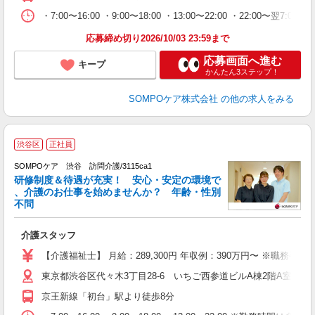
・7:00〜16:00 ・9:00〜18:00 ・13:00〜22:00 ・22:00〜翌
応募締め切り2026/10/03 23:59まで
応募画面へ進む
キープ
かんたん3ステップ！
SOMPOケア株式会社
の他の求人をみる
渋谷区
正社員
SOMPOケア 渋谷 訪問介護/3115ca1
研修制度＆待遇が充実！ 安心・安定の環境で
、介護のお仕事を始めませんか？ 年齢・性別
不問
い
介護スタッフ
経
業
【介護福祉士】 月給：289,300円 年収例：390万円〜 ※
東京都渋谷区代々木3丁目28-6 いちご西参道ビルA棟2階A室
京王新線「初台」駅より徒歩8分