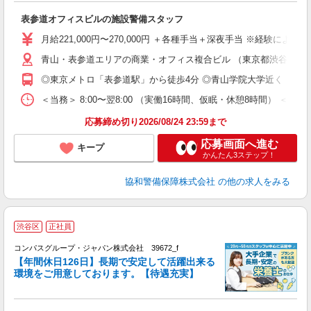
入
表参道オフィスビルの施設警備スタッフ
第
煙
月給221,000円〜270,000円 ＋各種手当＋深夜手当 ※経験により
青山・表参道エリアの商業・オフィス複合ビル （東京都渋谷区渋
ど
◎東京メトロ「表参道駅」から徒歩4分 ◎青山学院大学近く
＜当務＞ 8:00〜翌8:00 （実働16時間、仮眠・休憩8時間） ＜夜
応募締め切り2026/08/24 23:59まで
応募画面へ進む
キープ
かんたん3ステップ！
協和警備保障株式会社
の他の求人をみる
渋谷区
正社員
コンパスグループ・ジャパン株式会社 39672_f
【年間休日126日】長期で安定して活躍出来る
環境をご用意しております。【待遇充実】
す
入
卒