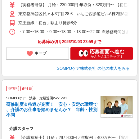
分
【実務者研修】 月給：230,000円 年収例：320万円〜 【初
社
東京都渋谷区代々木3丁目28-6 いちご西参道ビルA棟2階A室
京王新線「初台」駅より徒歩8分
・7:00〜16:00 ・9:00〜18:00 ・13:00〜22:00 ※
応募締め切り2026/10/03 23:59まで
応募画面へ進む
キープ
かんたん3ステップ！
SOMPOケア株式会社
の他の求人をみる
【
渋谷区
正社員
SOMPOケア 渋谷 定期巡回/5275da1
研修制度＆待遇が充実！ 安心・安定の環境で
、介護のお仕事を始めませんか？ 年齢・性別
不問
物
介護スタッフ
未
上
【介護福祉士】月給：297,800円／年収例：400万円〜 【実務