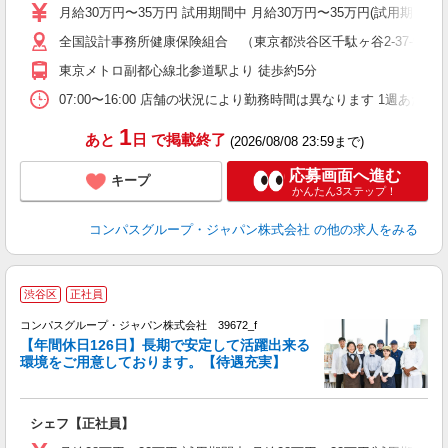
あ
月給30万円〜35万円 試用期間中 月給30万円〜35万円(試用期
休
全国設計事務所健康保険組合 （東京都渋谷区千駄ヶ谷2-37-9）
助
東京メトロ副都心線北参道駅より 徒歩約5分
07:00〜16:00 店舗の状況により勤務時間は異なります 1週あたり4
1
あと
日
で掲載終了
(2026/08/08 23:59まで)
応募画面へ進む
キープ
かんたん3ステップ！
コンパスグループ・ジャパン株式会社
の他の求人をみる
渋谷区
正社員
コンパスグループ・ジャパン株式会社 39672_f
【年間休日126日】長期で安定して活躍出来る
環境をご用意しております。【待遇充実】
「
入
卒
シェフ【正社員】
ミ
あ