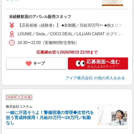
ら
入
未経験歓迎のアパレル販売スタッフ
迎
【店長候補（経験者）】 ■首都圏／月給30万円〜 ■他エリア／月給25万
型
LOUNIE／Stola.／COCO DEAL／LILLIAN C
10:30〜22:00（実働8時間/交替制）
り
応募締め切り2026/08/19 23:59まで
応募画面へ進む
キープ
かんたん3ステップ！
アイア株式会社
の他の求人をみる
渋谷区
正社員
株式会社コステム
一緒に汗流そうよ！警備現場の管理◆次世代を
担う育成枠採用！月給25万円〜28万円／転勤
なし
が