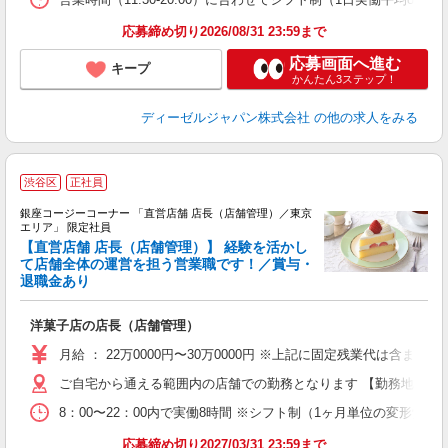
応募締め切り2026/08/31 23:59まで
り
応募画面へ進む
キープ
かんたん3ステップ！
ディーゼルジャパン株式会社
の他の求人をみる
渋谷区
正社員
銀座コージーコーナー 「直営店舗 店長（店舗管理）／東京
エリア」 限定社員
【直営店舗 店長（店舗管理）】 経験を活かし
て店舗全体の運営を担う営業職です！／賞与・
退職金あり
定
洋菓子店の店長（店舗管理）
月給 ： 22万0000円〜30万0000円 ※上記に固定残業代は
ご自宅から通える範囲内の店舗での勤務となります 【勤務地の変
8：00〜22：00内で実働8時間 ※シフト制（1ヶ月単位の変形労働
応募締め切り2027/03/31 23:59まで