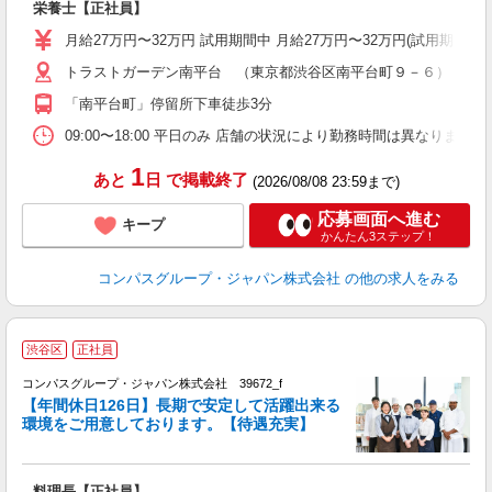
栄養士【正社員】
ミ
あ
月給27万円〜32万円 試用期間中 月給27万円〜32万円(試用期
休
トラストガーデン南平台 （東京都渋谷区南平台町９－６）
助
「南平台町」停留所下車徒歩3分
09:00〜18:00 平日のみ 店舗の状況により勤務時間は異なります 
1
あと
日
で掲載終了
(2026/08/08 23:59まで)
応募画面へ進む
キープ
かんたん3ステップ！
コンパスグループ・ジャパン株式会社
の他の求人をみる
渋谷区
正社員
コンパスグループ・ジャパン株式会社 39672_f
【年間休日126日】長期で安定して活躍出来る
環境をご用意しております。【待遇充実】
ま
料理長【正社員】