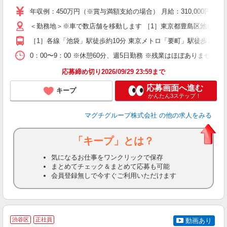
支
年収例：450万円（※賞与満額支給の場合） 月給：310,00
＜勤務地＞※車で数店舗を移動します ［1］東京都豊島区池袋3丁目1-1 
［1］各線「池袋」駅徒歩約10分 東京メトロ「要町」駅徒歩3分 
0：00〜9：00 ※休憩60分、週5日勤務 ※残業はほぼありません！
応募締め切り2026/09/29 23:59まで
応募画面へ進む
キープ
かんたん3ステップ！
マグチグループ株式会社
の他の求人をみる
「キープ」とは？
気になるお仕事をワンクリックで保存
まとめてチェック＆まとめて応募も可能
会員登録無しで今すぐご利用いただけます
渋谷区
正社員
動画あり