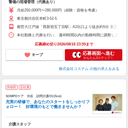
警備の現場管理（代務あり）
入
代
月給250,000円〜280,000円（経験・資格を考慮）
険
東京都渋谷区本町3-52-5
都営大江戸線「西新宿五丁目駅」A2出口より徒歩約5分 京王線「初
本社勤務と代務を行い、 週40時間以内の勤務時間に調整します。 ＜本社
応募締め切り2026/08/18 23:59まで
応募画面へ進む
キープ
かんたん3ステップ！
株式会社コステム
の他の求人をみる
【
渋谷区
正社員
を
SOMPOケア 渋谷 訪問介護/3115ca1
充実の研修で、あなたのスタートをしっかりフ
ォロー！ 好環境のもとで働きませんか？
面
介護スタッフ
未