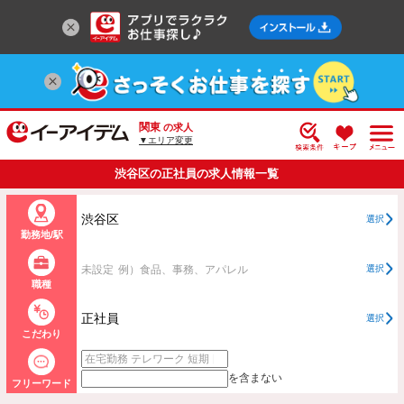
関東
の求人
▼エリア変更
渋谷区の正社員の求人情報一覧
渋谷区
選択
勤務地/駅
未設定
例）食品、事務、アパレル
選択
職種
正社員
選択
こだわり
を含まない
フリーワード