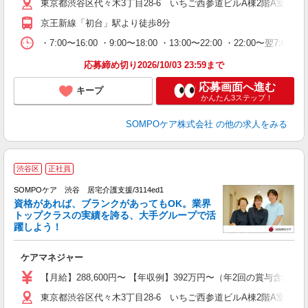
東京都渋谷区代々木3丁目28-6 いちご西参道ビルA棟2階A室
京王新線「初台」駅より徒歩8分
・7:00〜16:00 ・9:00〜18:00 ・13:00〜22:00 ・22:00〜翌7:00
応募締め切り2026/10/03 23:59まで
応募画面へ進む
キープ
かんたん3ステップ！
SOMPOケア株式会社
の他の求人をみる
渋谷区
正社員
大
2
SOMPOケア 渋谷 居宅介護支援/3114ed1
資格があれば、ブランクがあってもOK。業界
トップクラスの実績を誇る、大手グループで活
躍しよう！
な
ケアマネジャー
未
分
【月給】288,600円〜 【年収例】392万円〜（年2回の賞与含
社
東京都渋谷区代々木3丁目28-6 いちご西参道ビルA棟2階A室