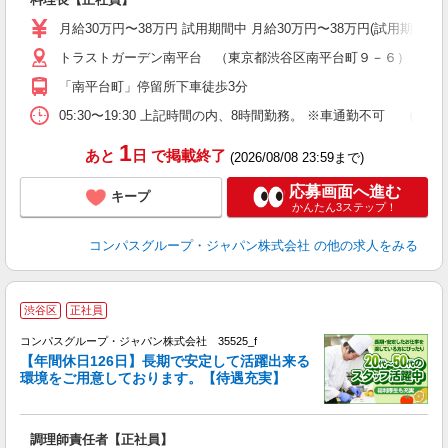
入
卒
月給30万円〜38万円 試用期間中 月給30万円〜38万円(試用期間3ヶ
ミ
トラストガーデン南平台 （東京都渋谷区南平台町９－６）
あ
休
「南平台町」停留所下車徒歩3分
助
05:30〜19:30 上記時間の内、8時間勤務。 ※車通勤不可 
1
あと
日
で掲載終了
(2026/08/08 23:59まで)
応募画面へ進む
キープ
かんたん3ステップ！
コンパスグループ・ジャパン株式会社
の他の求人をみる
渋谷区
正社員
コンパスグループ・ジャパン株式会社 35525_f
【年間休日126日】長期で安定して活躍出来る
環境をご用意しております。【待遇充実】
目
調理師責任者【正社員】
入