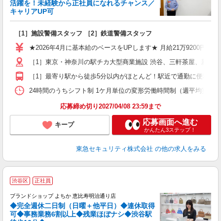
活躍を！未経験から正社員になれるチャンス／
キャリアUP可
ン
［1］施設警備スタッフ ［2］鉄道警備スタッフ
入
迎
★2026年4月に基本給のベースをUPします★ 月給21万9200円＋
駅
［1］東京・神奈川の駅チカ大型商業施設 渋谷、三軒茶屋、新宿
［1］最寄り駅から徒歩5分以内がほとんど！駅近で通勤に便利！ 
社
24時間のうちシフト制 1ケ月単位の変形労働時間制（週平均実働40時間
応募締め切り2027/04/08 23:59まで
応募画面へ進む
キープ
かんたん3ステップ！
東急セキュリティ株式会社
の他の求人をみる
渋谷区
正社員
初
ブランドショップ よちか 恵比寿明治通り店
◆完全週休二日制（日曜＋他平日）◆連休取得
可◆事務業務6割以上◆残業ほぼナシ◆渋谷駅