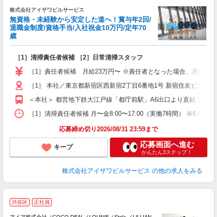
株式会社アイザワビルサービス
無資格・未経験から安定した道へ！賞与年2回/
退職金制度/資格手当/入社祝金10万円/定年70
歳
い
は
［1］清掃責任者候補 ［2］日常清掃スタッフ
入
夫
［1］責任者候補 月給23万円〜 ※責任者となった場合、月給24.5万
中
煙
［1］ 本社／東京都新宿区西新宿2丁目6番地1号 新宿住友ビル4
＜本社＞ 都営地下鉄大江戸線「都庁前駅」A6出口より直結 東京
ど
［1］清掃責任者候補 月〜金8:00〜17:00（実働7時間） ※6:00〜1
応募締め切り2026/08/31 23:59まで
応募画面へ進む
キープ
かんたん3ステップ！
株式会社アイザワビルサービス
の他の求人をみる
渋谷区
正社員