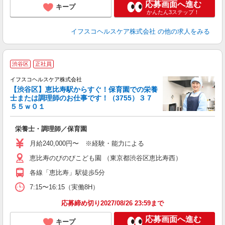
応募画面へ進む
キープ
かんたん3ステップ！
イフスコヘルスケア株式会社
の他の求人をみる
渋谷区
正社員
イフスコヘルスケア株式会社
【渋谷区】恵比寿駅からすぐ！保育園での栄養
士または調理師のお仕事です！（3755）３７
５５ｗ０１
っ
栄養士・調理師／保育園
入
タ
月給240,000円〜 ※経験・能力による
賞
恵比寿のびのびこども園 （東京都渋谷区恵比寿西）
各線「恵比寿」駅徒歩5分
度
7:15〜16:15（実働8H）
応募締め切り2027/08/26 23:59まで
応募画面へ進む
キープ