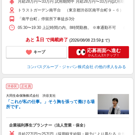
月給28万円〜33万円 試用期間中 月給28万円〜33万円(試用期間3ヶ
休
トラストガーデン南平台 （東京都渋谷区南平台町９－６）
助
「南平台町」停留所下車徒歩3分
05:30〜19:30 上記時間の内、8時間勤務。 ※車通勤不可 
1
あと
日
で掲載終了
(2026/08/08 23:59まで)
応募画面へ進む
キープ
かんたん3ステップ！
コンパスグループ・ジャパン株式会社
の他の求人をみる
渋谷区
正社員
大同生命保険株式会社 渋谷支社
「これが私の仕事。」そう胸を張って働ける場
所です。
切
企業福利厚生プランナー（法人営業・保全）
月給22万円〜25万円（採用時支給額・能力により異なる ※当社規