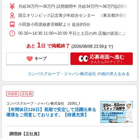
卒
月給34万円〜36万円 試用期間中 月給34万円〜36万円(試用期
ミ
国立オリンピック記念青少年総合センター （東京都渋谷区代々木神
あ
休
小田急小田原線参宮橋駅より 徒歩約5分
K
05:30〜14:30 11:00〜20:00 平日と土日の内 店舗の状況によ
1
あと
日
で掲載終了
(2026/08/08 23:59まで)
応募画面へ進む
キープ
かんたん3ステップ！
コンパスグループ・ジャパン株式会社
の他の求人をみる
渋谷区
正社員
コンパスグループ・ジャパン株式会社 21051_f
【年間休日126日】長期で安定して活躍出来る
環境をご用意しております。【待遇充実】
す
入
卒
調理師【正社員】
ミ