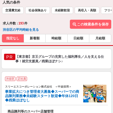
人気の条件
交通費支給
社会保険あり
未経験歓迎
高収入・高額
フリ
求人件数 :
193
件
この検索条件を保存
渋谷区の平均時給を見る
指定なし
新着順
時給順
日給順
月給順
【東京都】京王グループの充実した福利厚生／人を支える仕
PR
事！就労支援員／残業ほぼナシ♪
渋谷区
正社員
スリーエスコーポレーション株式会社 ＜中途採用＞
事業拡大につき管理者大募集◆スーパーでの商
品陳列業務◆未経験スタート歓迎◆年休120日
◆残業ほぼなし
そ
商品陳列等のスーパー店舗管理
未