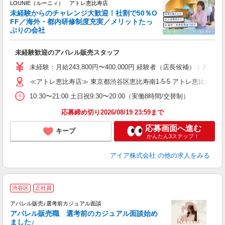
連
LOUNIE（ルーニィ） アトレ恵比寿店
未経験からのチャレンジ大歓迎！社割で50％O
FF／海外・都内研修制度充実／メリットたっ
ぷりの会社
い
未経験歓迎のアパレル販売スタッフ
入
未経験：月給243,800円〜400,000円 経験者（店長候補
迎
≪アトレ恵比寿店≫ 東京都渋谷区恵比寿南1-5-5 アトレ恵比寿4F
型
10:30〜21:00 土日祝9:30〜20:00（実働8時間/交替制）
り
応募締め切り2026/08/19 23:59まで
応募画面へ進む
キープ
かんたん3ステップ！
アイア株式会社
の他の求人をみる
渋谷区
正社員
-
アパレル販売♪選考前カジュアル面談
アパレル販売職 選考前のカジュアル面談始め
ました♪