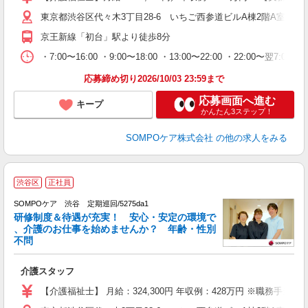
険
東京都渋谷区代々木3丁目28-6 いちご西参道ビルA棟2階A室
京王新線「初台」駅より徒歩8分
・7:00〜16:00 ・9:00〜18:00 ・13:00〜22:00 ・22:00〜翌
応募締め切り2026/10/03 23:59まで
応募画面へ進む
キープ
かんたん3ステップ！
SOMPOケア株式会社
の他の求人をみる
渋谷区
正社員
SOMPOケア 渋谷 定期巡回/5275da1
研修制度＆待遇が充実！ 安心・安定の環境で
、介護のお仕事を始めませんか？ 年齢・性別
不問
い
介護スタッフ
経
上
【介護福祉士】 月給：324,300円 年収例：428万円 ※職