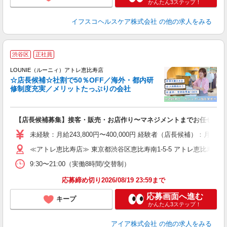
かんたん3ステップ！
イフスコヘルスケア株式会社
の他の求人をみる
渋谷区
正社員
ご
連
LOUNIE（ルーニィ）アトレ恵比寿店
☆店長候補☆社割で50％OFF／海外・都内研
修制度充実／メリットたっぷりの会社
い
【店長候補募集】接客・販売・お店作り〜マネジメントまでお任せしま
入
た
未経験：月給243,800円〜400,000円 経験者（店長候補）
ス
≪アトレ恵比寿店≫ 東京都渋谷区恵比寿南1-5-5 アトレ恵比寿4F
ぼ
9:30〜21:00（実働8時間/交替制）
割
応募締め切り2026/08/19 23:59まで
応募画面へ進む
キープ
かんたん3ステップ！
アイア株式会社
の他の求人をみる