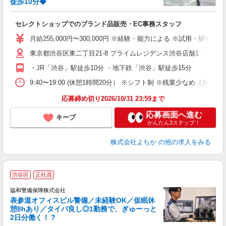
徒歩10分◆
フ
躍
セレクトショップでのブランド品販売・EC事務スタッフ
職
月給255,000円〜300,000円 ※経験・能力による ※試用・研
週
東京都渋谷区東二丁目21-8 プライムレジデンス渋谷店舗1 「ブラ
め
・JR「渋谷」駅徒歩10分 ・地下鉄「渋谷」駅徒歩15分
資
9:40〜19:00 (休憩1時間20分） ※シフト制 ※残業少なめ（月10
応募締め切り2026/10/31 23:59まで
応募画面へ進む
キープ
かんたん3ステップ！
株式会社よちか
の他の求人をみる
渋谷区
正社員
た
協和警備保障株式会社
表参道オフィスビル警備／未経験OK／仮眠休
憩8hあり／タイパ良し◎1勤務で、ぎゅーっと
が
2日分働く！？
き