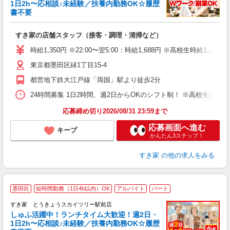
安
1日2h〜応相談♪未経験／扶養内勤務OK☆履歴
書不要
の
すき家の店舗スタッフ（接客・調理・清掃など）
履
タ
時給1,350円 ※22:00〜翌5:00：時給1,688円 ※高校生時給1,230
（
東京都墨田区緑1丁目15-4
夜
割
都営地下鉄大江戸線「両国」駅より徒歩2分
24時間募集 1日2時間、週2日からOKのシフト制！ ※高校生のシ
応募締め切り2026/08/31 23:59まで
応募画面へ進む
キープ
かんたん3ステップ！
すき家
の他の求人をみる
≪
墨田区
短時間勤務（1日4h以内）OK
アルバイト
パート
すき家 とうきょうスカイツリー駅前店
しゅふ活躍中！ランチタイム大歓迎！週2日・
安
1日2h〜応相談♪未経験／扶養内勤務OK☆履歴