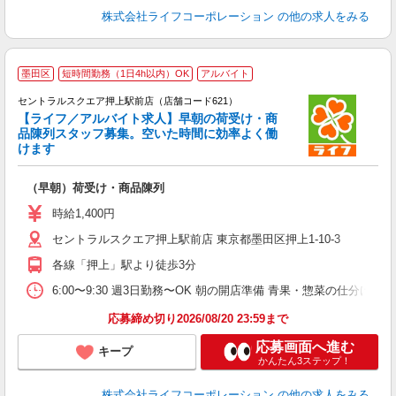
株式会社ライフコーポレーション
の他の求人をみる
墨田区
短時間勤務（1日4h以内）OK
アルバイト
セントラルスクエア押上駅前店（店舗コード621）
【ライフ／アルバイト求人】早朝の荷受け・商
品陳列スタッフ募集。空いた時間に効率よく働
けます
（早朝）荷受け・商品陳列
未
～
時給1,400円
2
セントラルスクエア押上駅前店 東京都墨田区押上1-10-3
給
各線「押上」駅より徒歩3分
6:00〜9:30 週3日勤務〜OK 朝の開店準備 青果・惣菜の仕分
応募締め切り2026/08/20 23:59まで
応募画面へ進む
キープ
かんたん3ステップ！
株式会社ライフコーポレーション
の他の求人をみる