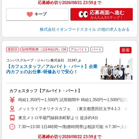
応募締め切り2026/08/21 23:59まで
応募画面へ進む
キープ
かんたん3ステップ！
株式会社イオンフードスタイル
の他の求人をみる
墨田区
短時間勤務（1日4h以内）OK
アルバイト
パート
新着
コンパスグループ・ジャパン株式会社 21347_p
く
【カフェスタッフ／アルバイト・パート】企業
内カフェのお仕事♪研修ありで安心！
大
カフェスタッフ【アルバイト・パート】
入
歓
時給1,350円〜1,500円 試用期間中 時給1,350円〜1,500円(試
～
用
メットライフオリナスカフェ （東京都墨田区太平4-1-3 オリナス
O
東京メトロ半蔵門線錦糸町駅より 徒歩約4分
事
7:30〜13:00 1日4時間〜/勤務時間帯は相談可能 ※7:30〜
応募締め切り2026/08/22 23:59まで