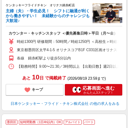
ケンタッキーフライドチキン オリナス錦糸町店
主婦（夫）・学生必見！ シフトに融通が利く
から働きやすい！ 未経験からのチャレンジも
大歓迎♪
見
カウンター・キッチンスタッフ ＜優先募集日時＞平日（月〜金） フ
未
ダ
時給1300円 研修期間：50時間／時給1250円 ＜高校生＞時給1270
昇
東京都墨田区太平4-1-5 オリナスコアB1F C031区画オリナス 地下
上
か
各線 錦糸町駅より徒歩5分以内
【勤務時間】9:00〜21:30／3時間以上 【出勤日数】週2日以
10
あと
日
で掲載終了
(2026/08/19 23:59まで)
応募画面へ進む
キープ
かんたん3ステップ！
日本ケンタッキー・フライド・チキン株式会社
の他の求人をみる
墨田区
短時間勤務（1日4h以内）OK
アルバイト
パート