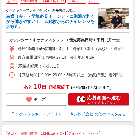
墨田区
短時間勤務（1日4h以内）OK
アルバイト
パート
ケンタッキーフライドチキン 錦糸町楽天地店
主婦（夫）・学生必見！ シフトに融通が利く
から働きやすい！ 未経験からのチャレンジも
大歓迎♪
見
カウンター・キッチンスタッフ ＜優先募集日時＞平日（月〜金） 11:00〜
未
ダ
時給1350円 研修期間：3ヶ月／時給1250円 ＜高校生＞時給1250円
昇
東京都墨田区江東橋4-27-14 楽天地ビル2F
上
か
JR錦糸町駅より徒歩1分
【勤務時間】9:00〜23:00／3時間以上 【出勤日数】週2日以
10
あと
日
で掲載終了
(2026/08/19 23:59まで)
応募画面へ進む
キープ
かんたん3ステップ！
日本ケンタッキー・フライド・チキン株式会社
の他の求人をみる
墨田区
短時間勤務（1日4h以内）OK
アルバイト
パート