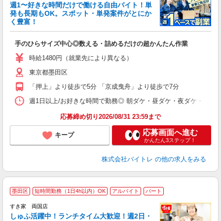
週1〜好きな時間だけで働ける自由バイト！単
発も長期もOK。スポット・単発案件がとにか
も
く豊富！
気
手のひらサイズ中心◎数える・詰めるだけの超かんたん作業
即
活
時給1480円（就業先により異なる）
（
東京都墨田区
短
K
「押上」より徒歩で5分 「京成曳舟」より徒歩で7分
日
髪
週1日以上/お好きな時間で勤務◎ 朝ダケ・昼ダケ・夜ダケ・夜勤など、 ご自
応募締め切り2026/08/31 23:59まで
応募画面へ進む
キープ
かんたん3ステップ！
株式会社バイトレ
の他の求人をみる
≪
墨田区
短時間勤務（1日4h以内）OK
アルバイト
パート
すき家 両国店
しゅふ活躍中！ランチタイム大歓迎！週2日・