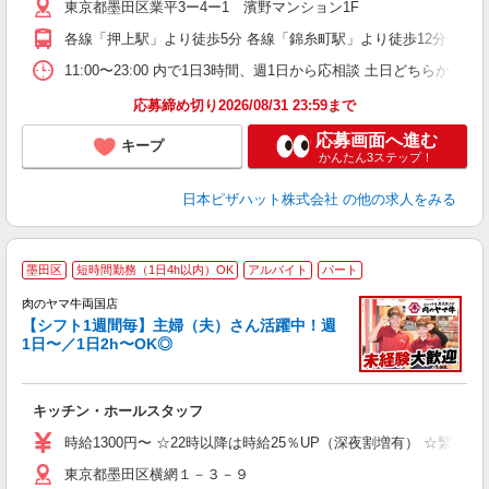
東京都墨田区業平3ー4ー1 濱野マンション1F
通
各線「押上駅」より徒歩5分 各線「錦糸町駅」より徒歩12分 東
11:00〜23:00 内で1日3時間、週1日から応相談 土日どちらか必須
応募締め切り2026/08/31 23:59まで
応募画面へ進む
キープ
かんたん3ステップ！
日本ピザハット株式会社
の他の求人をみる
墨田区
短時間勤務（1日4h以内）OK
アルバイト
パート
肉のヤマ牛両国店
【シフト1週間毎】主婦（夫）さん活躍中！週
1日〜／1日2h〜OK◎
で
入
者
キッチン・ホールスタッフ
歓
～
時給1300円〜 ☆22時以降は時給25％UP（深夜割増有） ☆繁忙
み
東京都墨田区横網１－３－９
1