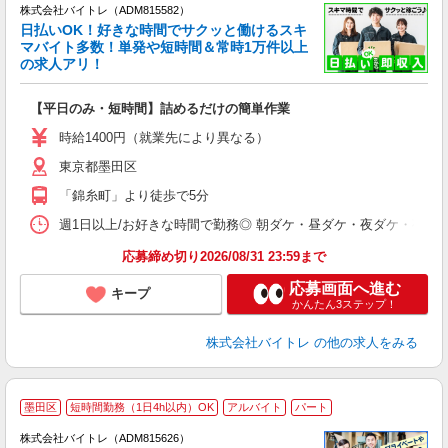
株式会社バイトレ（ADM815582）
く
日払いOK！好きな時間でサクッと働けるスキ
マバイト多数！単発や短時間＆常時1万件以上
☆
の求人アリ！
験
【平日のみ・短時間】詰めるだけの簡単作業
即
活
時給1400円（就業先により異なる）
（
東京都墨田区
短
K
「錦糸町」より徒歩で5分
日
髪
週1日以上/お好きな時間で勤務◎ 朝ダケ・昼ダケ・夜ダケ・夜勤など、 ご自
応募締め切り2026/08/31 23:59まで
応募画面へ進む
キープ
かんたん3ステップ！
株式会社バイトレ
の他の求人をみる
墨田区
短時間勤務（1日4h以内）OK
アルバイト
パート
株式会社バイトレ（ADM815626）