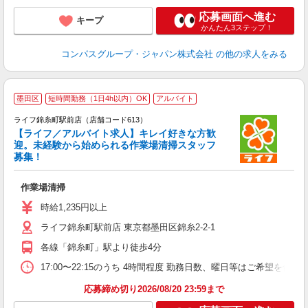
応募画面へ進む
キープ
かんたん3ステップ！
コンパスグループ・ジャパン株式会社
の他の求人をみる
墨田区
短時間勤務（1日4h以内）OK
アルバイト
ライフ錦糸町駅前店（店舗コード613）
【ライフ／アルバイト求人】キレイ好きな方歓
迎。未経験から始められる作業場清掃スタッフ
募集！
作業場清掃
未
～
時給1,235円以上
2
ライフ錦糸町駅前店 東京都墨田区錦糸2-2-1
給
各線「錦糸町」駅より徒歩4分
17:00〜22:15のうち 4時間程度 勤務日数、曜日等はご希望を伺い
応募締め切り2026/08/20 23:59まで