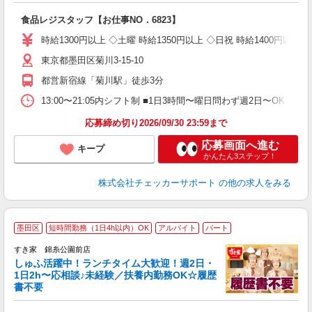
～
食品レジスタッフ【お仕事NO．6823】
日
髪
時給1300円以上 ◇土曜 時給1350円以上 ◇日祝 時給1400円以上 ◇
K 
東京都墨田区菊川3-15-10
都営新宿線「菊川駅」徒歩3分
13:00〜21:05内シフト制 ■1日3時間〜曜日問わず週2日〜OK！ ■
応募締め切り2026/09/30 23:59まで
応募画面へ進む
キープ
かんたん3ステップ！
株式会社チェッカーサポート
の他の求人をみる
≪
墨田区
短時間勤務（1日4h以内）OK
アルバイト
パート
すき家 錦糸公園前店
しゅふ活躍中！ランチタイム大歓迎！週2日・
安
1日2h〜応相談♪未経験／扶養内勤務OK☆履歴
書不要
の