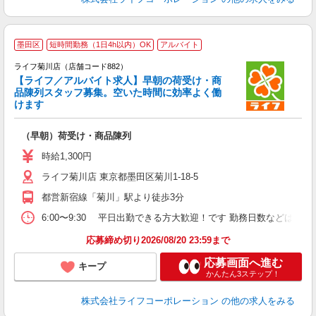
墨田区
短時間勤務（1日4h以内）OK
アルバイト
ライフ菊川店（店舗コード882）
【ライフ／アルバイト求人】早朝の荷受け・商
品陳列スタッフ募集。空いた時間に効率よく働
けます
（早朝）荷受け・商品陳列
未
～
時給1,300円
2
ライフ菊川店 東京都墨田区菊川1-18-5
給
都営新宿線「菊川」駅より徒歩3分
6:00〜9:30 平日出勤できる方大歓迎！です 勤務日数などはご
応募締め切り2026/08/20 23:59まで
応募画面へ進む
キープ
かんたん3ステップ！
株式会社ライフコーポレーション
の他の求人をみる