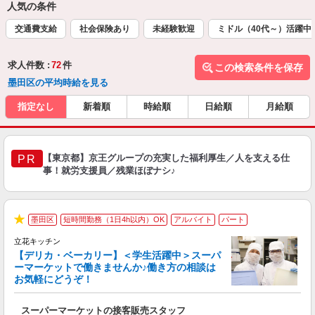
人気の条件
交通費支給
社会保険あり
未経験歓迎
ミドル（40代～）活躍中
求人件数 :
72
件
この検索条件を保存
墨田区の平均時給を見る
指定なし
新着順
時給順
日給順
月給順
【東京都】京王グループの充実した福利厚生／人を支える仕
PR
事！就労支援員／残業ほぼナシ♪
墨田区
短時間勤務（1日4h以内）OK
アルバイト
パート
★
立花キッチン
【デリカ・ベーカリー】＜学生活躍中＞スーパ
ーマーケットで働きませんか♪働き方の相談は
お気軽にどうぞ！
型
スーパーマーケットの接客販売スタッフ
未