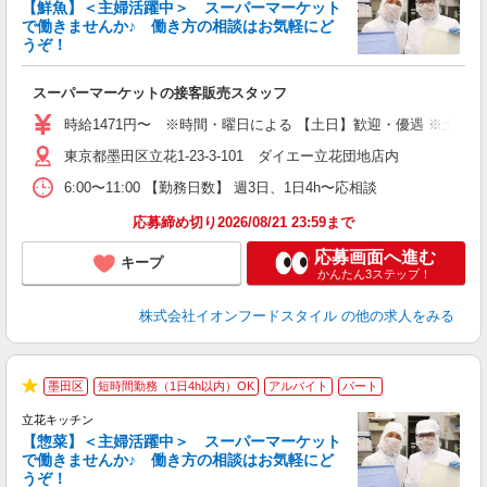
【鮮魚】＜主婦活躍中＞ スーパーマーケット
で働きませんか♪ 働き方の相談はお気軽にど
うぞ！
ー
スーパーマーケットの接客販売スタッフ
未
～
時給1471円〜 ※時間・曜日による 【土日】歓迎・優遇 ※土・日・祝 時
日
東京都墨田区立花1-23-3-101 ダイエー立花団地店内
あ
6:00〜11:00 【勤務日数】 週3日、1日4h〜応相談
応募締め切り2026/08/21 23:59まで
応募画面へ進む
キープ
かんたん3ステップ！
株式会社イオンフードスタイル
の他の求人をみる
墨田区
短時間勤務（1日4h以内）OK
アルバイト
パート
★
立花キッチン
【惣菜】＜主婦活躍中＞ スーパーマーケット
で働きませんか♪ 働き方の相談はお気軽にど
うぞ！