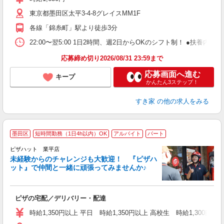
～
東京都墨田区太平3-4-8グレイスMM1F
内
あ
各線「錦糸町」駅より徒歩3分
22:00〜翌5:00 1日2時間、週2日からOKのシフト制！ ●扶養内勤務
応募締め切り2026/08/31 23:59まで
応募画面へ進む
キープ
かんたん3ステップ！
すき家
の他の求人をみる
墨田区
短時間勤務（1日4h以内）OK
アルバイト
パート
ピザハット 業平店
未経験からのチャレンジも大歓迎！ 『ピザハ
ット』で仲間と一緒に頑張ってみませんか♪
続
ピザの宅配／デリバリー・配達
未
ア
時給1,350円以上 平日 時給1,350円以上 高校生 時給1,300円以
O