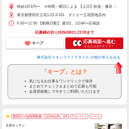
～
時給1471円〜 ※時間・曜日による 【土日】歓迎・優遇 ※土・日・祝 時
日
東京都墨田区立花1-23-3-101 ダイエー立花団地店内
あ
6:00〜11:00 【勤務日数】 週3日、1日4h〜応相談
応募締め切り2026/08/21 23:59まで
応募画面へ進む
キープ
かんたん3ステップ！
株式会社イオンフードスタイル
の他の求人をみる
「キープ」とは？
気になるお仕事をワンクリックで保存
まとめてチェック＆まとめて応募も可能
会員登録無しで今すぐご利用いただけます
墨田区
短時間勤務（1日4h以内）OK
アルバイト
パート
★
立花キッチン