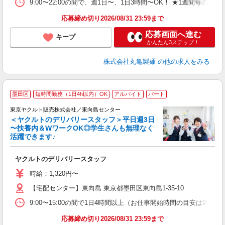
由
9:00〜22:00の間で、週1日〜、1日3時間〜OK！ ★1週
型
応募締め切り2026/08/31 23:59まで
応募画面へ進む
キープ
かんたん3ステップ！
株式会社丸亀製麺
の他の求人をみる
★
墨田区
短時間勤務（1日4h以内）OK
アルバイト
パート
東京ヤクルト販売株式会社／東向島センター
＜ヤクルトのデリバリースタッフ＞平日週3日
〜扶養内＆WワークOK◎学生さんも無理なく
活躍できます♪
と
ヤクルトのデリバリースタッフ
未
～
時給：1,320円〜
時
【宅配センター】東向島 東京都墨田区東向島1-35-10
内
9:00〜15:00の間で1日4時間以上（お仕事開始時間の目安は9:00〜
応募締め切り2026/08/31 23:59まで