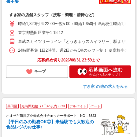
書不要
の
すき家の店舗スタッフ（接客・調理・清掃など）
履
タ
時給1,320円 ※22:00〜翌5:00：時給1,650円 ※高校生時給1,230
（
東京都墨田区業平1-18-12
夜
割
東武スカイツリーライン「とうきょうスカイツリー」駅より徒歩2
24時間募集 1日2時間、週2日からOKのシフト制！ ※高校生のシ
応募締め切り2026/08/31 23:59まで
応募画面へ進む
キープ
かんたん3ステップ！
すき家
の他の求人をみる
墨田区
短時間勤務（1日4h以内）OK
アルバイト
パート
オオゼキ菊川店☆株式会社チェッカーサポート NO．6823
入
【平日のみの勤務OK◎】未経験でも大歓迎の
歓
食品レジのお仕事♪
リ
ー