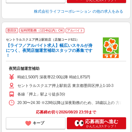
かんたん3ステップ！
株式会社ライフコーポレーション
の他の求人をみる
墨田区
短時間勤務（1日4h以内）OK
アルバイト
セントラルスクエア押上駅前店（店舗コード621）
【ライフ／アルバイト求人】幅広いスキルが身
につく、夜間店舗運営補助スタッフの募集です
！
け
夜間店舗運営補助
未
～
時給1,500円 深夜帯22:00以降 時給1,875円
り
セントラルスクエア押上駅前店 東京都墨田区押上1-10-3
務
各線「押上」駅より徒歩3分
20:30〜24:30 ※22時以降は深夜勤務のため、18歳以上の 
応募締め切り2026/08/20 23:59まで
応募画面へ進む
キープ
かんたん3ステップ！