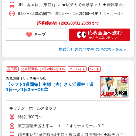
フ
JR「両国駅」(東口)すぐ ★駅チカで通勤楽々！ ★自転車通勤
8:00〜23:00の間で、週1日〜、1日2時間〜OK！ 1ヶ月〜
応募締め切り2026/08/31 23:59まで
応募画面へ進む
キープ
かんたん3ステップ！
株式会社肉のヤマ牛
の他の求人をみる
墨田区
短時間勤務（1日4h以内）OK
アルバイト
パート
丸亀製麺オリナスモール店
【シフト1週間毎】主婦（夫）さん活躍中！週
1日〜／1日3h〜OK◎
ル
キッチン・ホールスタッフ
入
者
時給1300円〜
歓
東京都墨田区太平４－１－２オリナスモール３Ｆ
～
り
錦糸町駅/半蔵門線4番出口・総武線北口徒歩5分 ★駅チカで通勤