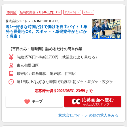
墨田区
短時間勤務（1日4h以内）OK
アルバイト
パート
株式会社バイトレ（ADM810111GT12）
週1〜好きな時間だけで働ける自由バイト！単
発も長期もOK。スポット・単発案件がとにか
も
く豊富！
気
【平日のみ・短時間】詰めるだけの簡単作業
即
活
時給1576円〜時給1700円（就業先により異なる）
（
東京都墨田区
短
K
最寄駅：錦糸町駅、亀戸駅、住吉駅
日
髪
週1日以上/お好きな時間で勤務◎ 朝ダケ・昼ダケ・夜ダケ・夜勤など、 ご自
応募締め切り2026/08/31 23:59まで
応募画面へ進む
キープ
かんたん3ステップ！
株式会社バイトレ
の他の求人をみる