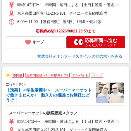
～
時給1471円〜 ※時間・曜日による 【土日】歓迎・優遇 ※土・日・祝 時
日
東京都墨田区立花1-23-3-101 ダイエー立花団地店内
あ
6:00〜11:00 【勤務日数】 週3日、1日4h〜応相談
応募締め切り2026/08/21 23:59まで
応募画面へ進む
キープ
かんたん3ステップ！
株式会社イオンフードスタイル
の他の求人をみる
墨田区
短時間勤務（1日4h以内）OK
アルバイト
パート
★
立花キッチン
【惣菜】＜学生活躍中＞ スーパーマーケット
で働きませんか♪ 働き方の相談はお気軽にど
うぞ！
型
スーパーマーケットの接客販売スタッフ
未
～
時給1471円〜 ※時間・曜日による 【土日】歓迎・優遇 ※土・日・祝 時
日
東京都墨田区立花1-23-3-101 ダイエー立花団地店内
あ