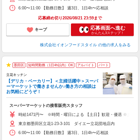
6:00〜11:00 【勤務日数】 週3日、1日4h〜応相談
応募締め切り2026/08/21 23:59まで
応募画面へ進む
キープ
かんたん3ステップ！
株式会社イオンフードスタイル
の他の求人をみる
墨田区
短時間勤務（1日4h以内）OK
アルバイト
パート
★
立花キッチン
【デリカ・ベーカリー】＜主婦活躍中＞スーパ
ーマーケットで働きませんか♪働き方の相談は
お気軽にどうぞ！
ー
スーパーマーケットの接客販売スタッフ
未
～
時給1471円〜 ※時間・曜日による 【土日】歓迎・優遇 ※土・日・祝 時
日
東京都墨田区立花1-23-3-101 ダイエー立花団地店内
あ
6:00〜11:00 【勤務日数】 週3日、1日4h〜応相談