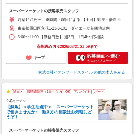
ー
スーパーマーケットの接客販売スタッフ
未
～
時給1471円〜 ※時間・曜日による 【土日】歓迎・優遇 ※土・日・祝 時
日
東京都墨田区立花1-23-3-101 ダイエー立花団地店内
あ
6:00〜11:00 【勤務日数】 週3日、1日4h〜応相談
応募締め切り2026/08/21 23:59まで
応募画面へ進む
キープ
かんたん3ステップ！
株式会社イオンフードスタイル
の他の求人をみる
墨田区
短時間勤務（1日4h以内）OK
アルバイト
パート
★
立花キッチン
【鮮魚】＜学生活躍中＞ スーパーマーケット
で働きませんか♪ 働き方の相談はお気軽にど
うぞ！
型
スーパーマーケットの接客販売スタッフ
未