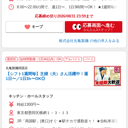
K
シ
8:00〜22:00の間で、週1日〜、1日3時間〜OK！ ★1週
夕
応募締め切り2026/08/31 23:59まで
応募画面へ進む
キープ
かんたん3ステップ！
株式会社丸亀製麺
の他の求人をみる
墨田区
短時間勤務（1日4h以内）OK
アルバイト
パート
丸亀製麺両国店
【シフト1週間毎】主婦（夫）さん活躍中！週
1日〜／1日3h〜OK◎
ル
キッチン・ホールスタッフ
入
者
時給1300円〜
不
東京都墨田区横網１－３－１３
中
り
JR「両国駅」(東口)すぐ ★駅チカで通勤楽々！ ★自転車通勤
退