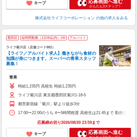
応募画面へ進む
キープ
かんたん3ステップ！
株式会社ライフコーポレーション
の他の求人をみる
墨田区
短時間勤務（1日4h以内）OK
アルバイト
ライフ菊川店（店舗コード882）
【ライフ／アルバイト求人】働きながら食材の
知識が身につきます。スーパーの青果スタッフ
募集！
旬
青果
未
ダ
時給1,235円 高校生 時給1,235円
昇
ライフ菊川店 東京都墨田区菊川1-18-5
K
都営新宿線「菊川」駅より徒歩3分
17:00〜22:00のうち 4〜5時間程度 高校生は21:45まで 勤
応募締め切り2026/08/20 23:59まで
応募画面へ進む
キープ