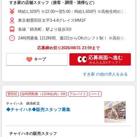
すき家の店舗スタッフ（接客・調理・清掃など）
履
タ
時給1,320円 ※22:00〜翌5:00：時給1,650円 ※高校生時給1,230
（
東京都墨田区太平3-4-8グレイスMM1F
夜
割
各線「錦糸町」駅より徒歩3分
24時間募集 1日2時間、週2日からOKのシフト制！ ※高校生のシ
応募締め切り2026/08/31 23:59まで
応募画面へ進む
キープ
かんたん3ステップ！
すき家
の他の求人をみる
チ
墨田区
短時間勤務（1日4h以内）OK
アルバイト
パート
E
チャイハネ 錦糸町店
◆チャイハネ◆販売スタッフ募集
甲
未
チャイハネの販売スタッフ
社