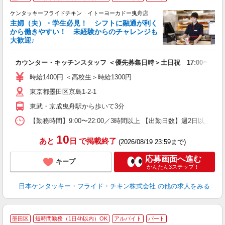
ケンタッキーフライドチキン イトーヨーカドー曳舟店
主婦（夫）・学生必見！ シフトに融通が利く
から働きやすい！ 未経験からのチャレンジも
大歓迎♪
見
カウンター・キッチンスタッフ ＜優先募集日時＞土日祝 17:00〜21:0
未
ダ
時給1400円 ＜高校生＞時給1300円
昇
東京都墨田区京島1-2-1
上
か
東武・京成曳舟駅から歩いて3分
【勤務時間】9:00〜22:00／3時間以上 【出勤日数】週2日以
10
あと
日
で掲載終了
(2026/08/19 23:59まで)
応募画面へ進む
キープ
かんたん3ステップ！
日本ケンタッキー・フライド・チキン株式会社
の他の求人をみる
墨田区
短時間勤務（1日4h以内）OK
アルバイト
パート