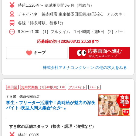
時給1,226円〜 ※試用期間3ヶ月（同給与）
チャイハネ 錦糸町店 東京都墨田区錦糸町2-2-1 アルカキット錦
各線「錦糸町駅」徒歩1分
9:30〜21:30 ［1］フルタイム 1日7時間・週5日 ［2］パー
応募締め切り2026/08/31 23:59まで
応募画面へ進む
キープ
かんたん3ステップ！
株式会社アミナコレクション
の他の求人をみる
墨田区
短時間勤務（1日4h以内）OK
アルバイト
パート
すき家 錦糸公園前店
学生・フリーター活躍中！高時給が魅力の深夜
バイト♪夜型人間大集合*☆彡･.｡
つ
すき家の店舗スタッフ（接客・調理・清掃など）
履
ミ
時給1,650円