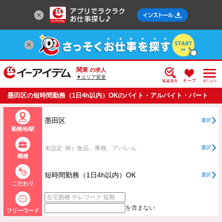
関東
の求人
▼エリア変更
墨田区の短時間勤務（1日4h以内）OKのバイト・アルバイト・パート
の求人情報一覧
墨田区
選択
勤務地/駅
未設定
例）食品、事務、アパレル
選択
職種
短時間勤務（1日4h以内）OK
選択
こだわり
を含まない
フリーワード