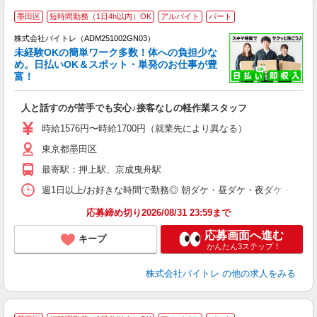
墨田区
短時間勤務（1日4h以内）OK
アルバイト
パート
株式会社バイトレ（ADM251002GN03）
未経験OKの簡単ワーク多数！体への負担少な
め。日払いOK＆スポット・単発のお仕事が豊
富！
ス
ロ
人と話すのが苦手でも安心♪接客なしの軽作業スタッフ
即
活
時給1576円〜時給1700円（就業先により異なる）
（
東京都墨田区
短
K
最寄駅：押上駅、京成曳舟駅
日
髪
週1日以上/お好きな時間で勤務◎ 朝ダケ・昼ダケ・夜ダケ・夜勤など、 ご自
応募締め切り2026/08/31 23:59まで
応募画面へ進む
キープ
かんたん3ステップ！
株式会社バイトレ
の他の求人をみる