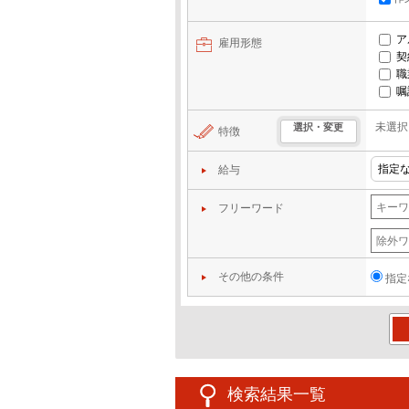
ア
雇用形態
契
職
嘱
未選択
選択・変更
特徴
給与
フリーワード
その他の条件
指定
この
検索結果一覧