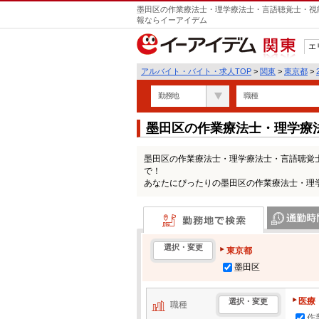
墨田区の作業療法士・理学療法士・言語聴覚士・視能
報ならイーアイデム
エ
関東
アルバイト・バイト・求人TOP
>
関東
>
東京都
>
勤務地
職種
墨田区の作業療法士・理学療
パートの求人情報一覧
墨田区の作業療法士・理学療法士・言語聴覚
で！
あなたにぴったりの墨田区の作業療法士・理
勤務地で検索
通勤時間・区
選択・変更
東京都
墨田区
医療
選択・変更
職種
作