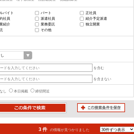
ルバイト
パート
正社員
約社員
派遣社員
紹介予定派遣
業紹介
業務委託
独立開業
託
その他
を含む
を含まない
なし
本日掲載
締切間近
この検索条件を保存
条件で検索
3 件
の情報が見つかりました