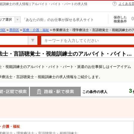
よくある
訓練士の求人情報 | アルバイト・バイト・パートの求人情
保存した
0
リア選択
「あなたの街」のお仕事が探せる求人サイト
検索条件
23区
>
墨田区
>
医療・介護・福祉
> 作業療法士・理学療法士・言語聴覚士・視能訓練士の
法士・言語聴覚士・視能訓練士のアルバイト・バイト・
士・視能訓練士のアルバイト・バイト・パート・派遣のお仕事探しはイーアイデム
学療法士・言語聴覚士・視能訓練士の求人情報をご紹介します。
3
この条件の求人
間で検索
路線・駅・駅で検索
・介護・福祉
業療法士・理学療法士・言語聴覚士・視能訓練士