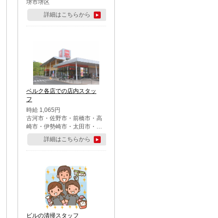
堺市堺区
詳細はこちらから
ベルク各店での店内スタッ
フ
時給 1,065円
古河市・佐野市・前橋市・高
崎市・伊勢崎市・太田市・館
林市・藤岡市・大泉町・さい
詳細はこちらから
たま市北区・川越市・熊谷
市・行田市・秩父市・所沢
市・飯能市・東松山市・坂戸
市・鶴ケ島市・千葉市中央
区・市川市・松戸市・習志野
市・柏市・流山市・八千代
市・足立区・江戸川区・八王
子市・町田市
ビルの清掃スタッフ