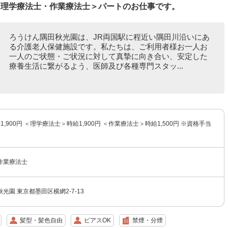
＜理学療法士・作業療法士＞パートのお仕事です。
ろうけん隅田秋光園は、JR両国駅に程近い隅田川沿いにあ
る介護老人保健施設です。私たちは、ご利用者様お一人お
一人のご状態・ご状況に対して真摯に向き合い、安定した
療養生活に繋がるよう、医師及び各種専門スタッ...
〜1,900円 ＜理学療法士＞時給1,900円 ＜作業療法士＞時給1,500円 ※資格手当
作業療法士
光園 東京都墨田区横網2-7-13
髪型・髪色自由
ピアスOK
禁煙・分煙