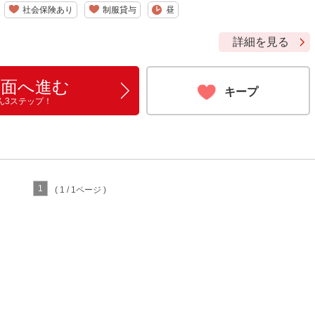
社会保険あり
制服貸与
昼
詳細を見る
画面へ進む
キープ
ん3ステップ！
1
( 1 / 1ページ )