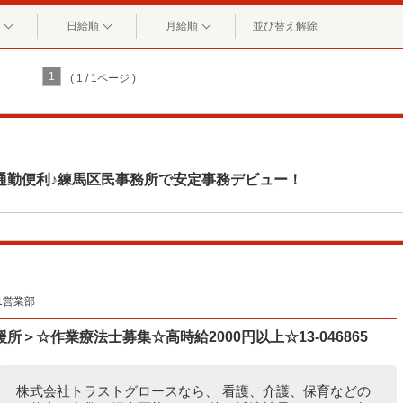
日給順
月給順
並び替え解除
1
( 1 / 1ページ )
通勤便利♪練馬区民事務所で安定事務デビュー！
1営業部
＞☆作業療法士募集☆高時給2000円以上☆13-046865
株式会社トラストグロースなら、 看護、介護、保育などの