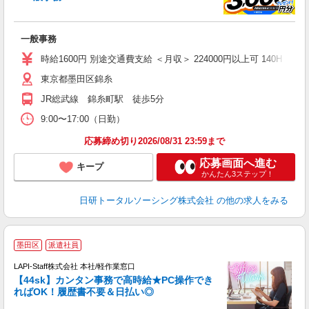
談
W
一般事務
入
め
時給1600円 別途交通費支給 ＜月収＞ 224000円以上可 140H
東京都墨田区錦糸
JR総武線 錦糸町駅 徒歩5分
9:00〜17:00（日勤）
応募締め切り2026/08/31 23:59まで
応募画面へ進む
キープ
かんたん3ステップ！
日研トータルソーシング株式会社
の他の求人をみる
墨田区
派遣社員
LAPI-Staff株式会社 本社/軽作業窓口
【44sk】カンタン事務で高時給★PC操作でき
ればOK！履歴書不要＆日払い◎