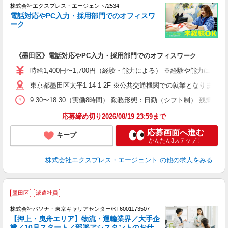
○
株式会社エクスプレス・エージェント/2534
部
電話対応やPC入力・採用部門でのオフィスワ
■
ーク
入
歓
服
《墨田区》電話対応やPC入力・採用部門でのオフィスワーク
ほ
時給1,400円〜1,700円（経験・能力による） ※経験や能力に
東京都墨田区太平1-14-1-2F ※公共交通機関での就業となります
9:30〜18:30（実働8時間） 勤務形態：日勤（シフト制） 残
応募締め切り2026/08/19 23:59まで
応募画面へ進む
キープ
かんたん3ステップ！
株式会社エクスプレス・エージェント
の他の求人をみる
墨田区
派遣社員
株式会社パソナ・東京キャリアセンター/KT6001173507
【押上・曳舟エリア】物流・運輸業界／大手企
業／10月スタート／部署アシスタントのお仕