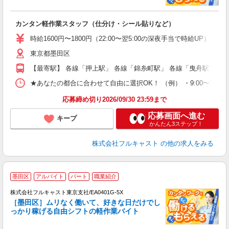
る
友
カンタン軽作業スタッフ（仕分け・シール貼りなど）
リ
～
時給1600円〜1800円（22:00〜翌5:00の深夜手当で時給UP） 
り
東京都墨田区
以
勤
【最寄駅】 各線「押上駅」 各線「錦糸町駅」 各線「曳舟駅」
車
支
★あなたの都合に合わせて自由に選択OK！ （例） ・9:00〜12:00 ・9:0
応募締め切り2026/09/30 23:59まで
応募画面へ進む
キープ
かんたん3ステップ！
株式会社フルキャスト
の他の求人をみる
墨田区
アルバイト
パート
職業紹介
株式会社フルキャスト東京支社/EA0401G-5X
［墨田区］ムリなく働いて、好きな日だけでし
1
っかり稼げる自由シフトの軽作業バイト
G
る