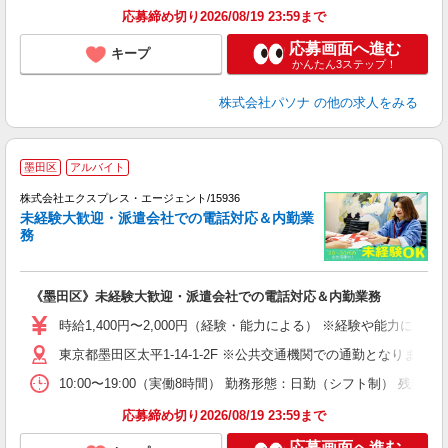
応募締め切り2026/08/19 23:59まで
応募画面へ進む
キープ
かんたん3ステップ！
株式会社パソナ
の他の求人をみる
●
墨田区
アルバイト
事
株式会社エクスプレス・エージェント/15936
―
未経験大歓迎・派遣会社での電話対応＆内勤業
字
務
―
入
歓
《墨田区》未経験大歓迎・派遣会社での電話対応＆内勤業務
～
自
時給1,400円〜2,000円（経験・能力による） ※経験や能力に
社
東京都墨田区太平1-14-1-2F ※公共交通機関での通勤となります
10:00〜19:00（実働8時間） 勤務形態：日勤（シフト制）
応募締め切り2026/08/19 23:59まで
応募画面へ進む