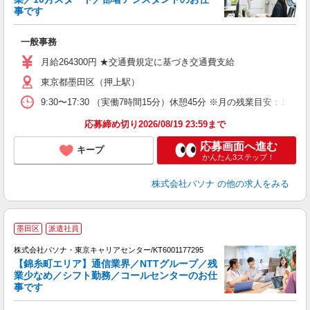
事です
談
一般事務
交
月給264300円 ★交通費規定に基づき交通費支給
東京都墨田区（押上駅）
9:30〜17:30 （実働7時間15分）休憩45分 ※月の残業目安
応募締め切り2026/08/19 23:59まで
応募画面へ進む
キープ
かんたん3ステップ！
株式会社パソナ
の他の求人をみる
墨田区
派遣社員
株式会社パソナ・東京キャリアセンター/KT6001177295
【錦糸町エリア】通信業界／NTTグループ／残
業少なめ／シフト勤務／コールセンターのお仕
事です
談