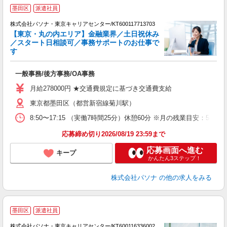
有
墨田区
派遣社員
株式会社パソナ・東京キャリアセンター/KT600117713703
【東京・丸の内エリア】金融業界／土日祝休み
／スタート日相談可／事務サポートのお仕事で
す
す
交
一般事務/後方事務/OA事務
月給278000円 ★交通費規定に基づき交通費支給
東京都墨田区（都営新宿線菊川駅）
8:50〜17:15 （実働7時間25分）休憩60分 ※月の残業目
応募締め切り2026/08/19 23:59まで
応募画面へ進む
キープ
かんたん3ステップ！
株式会社パソナ
の他の求人をみる
駅
墨田区
派遣社員
株式会社パソナ・東京キャリアセンター/KT600116336002