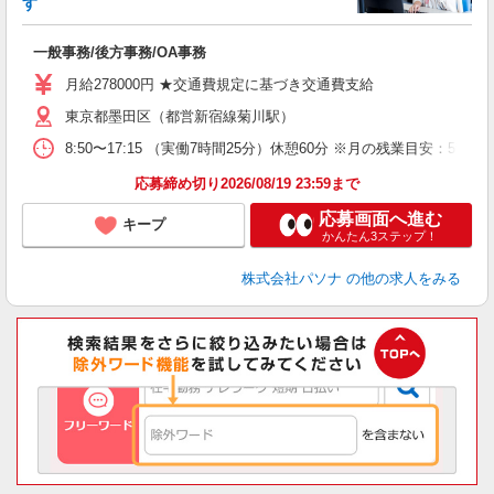
す
す
交
一般事務/後方事務/OA事務
月給278000円 ★交通費規定に基づき交通費支給
東京都墨田区（都営新宿線菊川駅）
8:50〜17:15 （実働7時間25分）休憩60分 ※月の残業目
応募締め切り2026/08/19 23:59まで
応募画面へ進む
キープ
かんたん3ステップ！
株式会社パソナ
の他の求人をみる