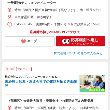
一般事務/テレフォンオペレーター
交
時給1880円 ＊開始当初の時給は異なります。尚、延長が約束される
東京都墨田区（錦糸町駅）
8:45〜18:45 （実働8時間）休憩60分 ※月の残業目安：5時
応募締め切り2026/08/19 23:59まで
応募画面へ進む
キープ
かんたん3ステップ！
株式会社パソナ
の他の求人をみる
●
墨田区
アルバイト
が
株式会社エクスプレス・エージェント/3382
―
未経験大歓迎・派遣会社での電話対応＆内勤業
で
務
―
即
歓
《墨田区》未経験大歓迎・派遣会社での電話対応＆内勤業務
日
髪
時給1,500円〜1,600円（経験・能力による） ※経験や能力