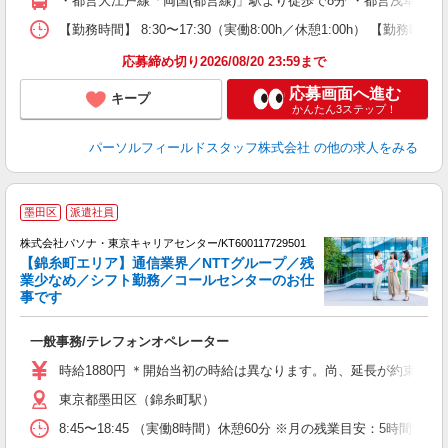
・都営大江戸線「両国(都営線)」駅より徒歩で8分 ・都営浅草線「
【勤務時間】 8:30〜17:30（実働8:00h／休憩1:00h） 
応募締め切り2026/08/20 23:59まで
応募画面へ進む
キープ
かんたん3ステップ！
パーソルフィールドスタッフ株式会社
の他の求人をみる
墨田区
派遣社員
株式会社パソナ・東京キャリアセンター/KT600117729501
【錦糸町エリア】通信業界／NTTグループ／残
業少なめ／シフト勤務／コールセンターのお仕
事です
談
一般事務/テレフォンオペレーター
交
時給1880円 ＊開始当初の時給は異なります。尚、延長が約束される
東京都墨田区（錦糸町駅）
8:45〜18:45 （実働8時間）休憩60分 ※月の残業目安：5時