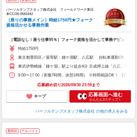
墨田区
派遣社員
で
ん
パーソルテンプスタッフ株式会社 フィールドワーク東日
ニ
本CC/26-0581642
［座りの事務メイン］時給1750円★フォーク
資格活かせる事務作業
［電話なし！座り仕事95％］フォーク資格を活かして事務デビュー♪
時給1750円
東京都墨田区／最寄駅：鐘ケ淵駅、八広駅 自転車通勤OK
東武伊勢崎線「鐘ケ淵」駅より徒歩4分 京成押上線「八広」駅より
9:00〜17:00（実働7時間、休憩1時間） ※時間相談OK！ 【時間
応募締め切り2026/09/30 23:59まで
応募画面へ進む
キープ
かんたん3ステップ！
パーソルテンプスタッフ株式会社
の他の求人をみる
●
墨田区
アルバイト
積