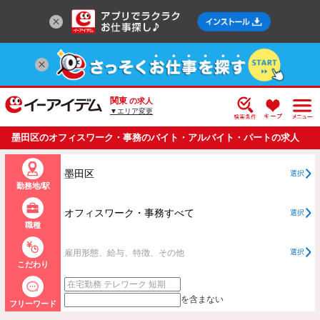
関東
の求人
▼エリア変更
墨田区のオフィスワーク・事務のバイト・アルバイト・パートの求人
情報一覧
墨田区
選択
勤務地/駅
オフィスワーク・事務すべて
選択
職種
雇用形態、給与、特徴、その他
選択
こだわり
を含まない
フリーワード