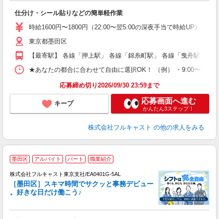
友
仕分け・シール貼りなどの簡単軽作業
リ
～
時給1600円〜1800円（22:00〜翌5:00の深夜手当で時給UP） 
り
東京都墨田区
以
勤
【最寄駅】 各線「押上駅」 各線「錦糸町駅」 各線「曳舟駅」
車
支
★あなたの都合に合わせて自由に選択OK！ （例） ・9:00〜12:00 ・9:0
応募締め切り2026/09/30 23:59まで
応募画面へ進む
キープ
かんたん3ステップ！
株式会社フルキャスト
の他の求人をみる
墨田区
アルバイト
パート
職業紹介
株式会社フルキャスト東京支社/EA0401G-5AL
［墨田区］スキマ時間でサクッと事務デビュー
で
。好きな日だけ働こう♪
定