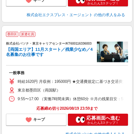
キープ
かんたん3ステップ！
株式会社エクスプレス・エージェント
の他の求人をみる
墨田区
派遣社員
株式会社パソナ・東京キャリアセンター/KT600116336003
【両国エリア】11月スタート／残業少なめ／4
名募集のお仕事です
「
交
一般事務
時給1620円 月収例：195000円 ★交通費規定に基づき交通費支給
東京都墨田区（両国駅）
9:55〜17:00 （実働7時間未満）休憩60分 ※月の残業目安：
応募締め切り2026/08/19 23:59まで
応募画面へ進む
キープ
かんたん3ステップ！