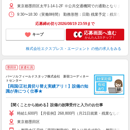
交
東京都墨田区太平1-14-1-2F ※公共交通機関での通勤となります
9:30〜18:30（実働8時間） 勤務形態：日勤 残業予定：残業
応募締め切り2026/08/19 23:59まで
応募画面へ進む
キープ
かんたん3ステップ！
株式会社エクスプレス・エージェント
の他の求人をみる
墨田区
派遣社員
パーソルフィールドスタッフ株式会社 新宿コーディネー
トセンター
【両国/正社員切り替え実績アリ！】設備の知
識が身につく仕事★
め
履
【聞くことから始める】設備の故障受付と入力のお仕事
い
時給1,600円 【月収例】268,800円（月21日就業・残業なしの場
東京都墨田区