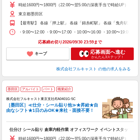
リ
時給1600円〜1800円（22:00〜翌5:00の深夜手当で時給UP） 
～
東京都墨田区
り
以
【最寄駅】 各線「押上駅」 各線「錦糸町駅」 各線「曳舟駅」
勤
バ
・9:00〜12:00 ・9:00〜17:00 ・10:00〜16:00 ・10
通
応募締め切り2026/09/30 23:59まで
応募画面へ進む
キープ
かんたん3ステップ！
株式会社フルキャスト
の他の求人をみる
大
墨田区
アルバイト
パート
職業紹介
ャ
回
株式会社フルキャスト東京支社/EA0401G-5C
［墨田区］≪仕分・シール貼り他≫★昇給★自
由なシフト★1日のみOK★来社・面接不要！
み
友
仕分け シール貼り 倉庫内軽作業 オフィスワーク イベントスタッフ等
リ
～
時給1600円〜1800円（22:00〜翌5:00の深夜手当で時給UP） 