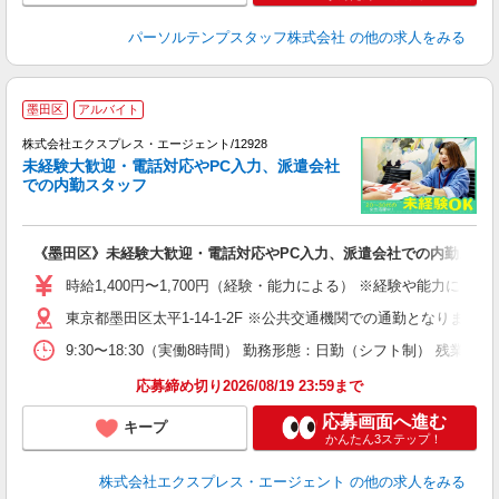
パーソルテンプスタッフ株式会社
の他の求人をみる
●
墨田区
アルバイト
始
株式会社エクスプレス・エージェント/12928
○
未経験大歓迎・電話対応やPC入力、派遣会社
での内勤スタッフ
力
―
入
《墨田区》未経験大歓迎・電話対応やPC入力、派遣会社での内勤スタ
歓
服
時給1,400円〜1,700円（経験・能力による） ※経験や能力に
ほ
東京都墨田区太平1-14-1-2F ※公共交通機関での通勤となりま
9:30〜18:30（実働8時間） 勤務形態：日勤（シフト制） 残
応募締め切り2026/08/19 23:59まで
応募画面へ進む
キープ
かんたん3ステップ！
株式会社エクスプレス・エージェント
の他の求人をみる