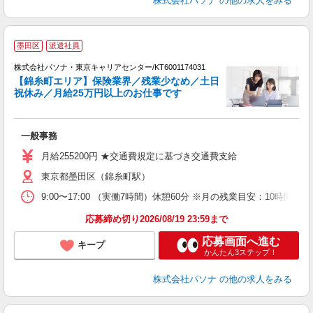
株式会社パソナ
の他の求人をみる
墨田区
派遣社員
株式会社パソナ・東京キャリアセンター/KT6001174031
【錦糸町エリア】保険業界／残業少なめ／土日
祝休み／月給25万円以上のお仕事です
た
交
一般事務
月給255200円 ★交通費規定に基づき交通費支給
東京都墨田区（錦糸町駅）
9:00〜17:00 （実働7時間）休憩60分 ※月の残業目安：10
応募締め切り2026/08/19 23:59まで
応募画面へ進む
キープ
かんたん3ステップ！
株式会社パソナ
の他の求人をみる