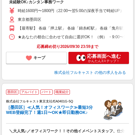
未経験OK♪カンタン事務ワーク
友
リ
時給1600円〜1800円（22:00〜翌5:00の深夜手当で時給UP） 
～
東京都墨田区
り
以
【最寄駅】 各線「押上駅」 各線「錦糸町駅」 各線「曳舟駅」
勤
バ
★あなたの都合に合わせて自由に選択OK！ （例） ・9:00〜12:00 ・9:0
通
応募締め切り2026/09/30 23:59まで
応募画面へ進む
キープ
かんたん3ステップ！
株式会社フルキャスト
の他の求人をみる
墨田区
アルバイト
パート
職業紹介
株式会社フルキャスト東京支社/EA0401G-5Q
［墨田区］≪人気！オフィスワーク≫最短3分
WEB登録完了！週1日〜OK★即日勤務OK♪
フ
＼大人気♪／オフィスワーク！！その他イメベントスタッフ、仕分け等
友