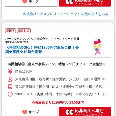
キープ
かんたん3ステップ！
株式会社エクスプレス・エージェント
の他の求人をみる
■
墨田区
派遣社員
1
1
パーソルテンプスタッフ株式会社 フィールドワーク東日
ニ
本CC/26-0583219
《時間相談OK♪》時給1750円◎服装自由！長
期★事務☆16時台定時
時間相談◎［座りの事務メイン］時給1750円★フォーク資格活かせる
時給1750円
東京都墨田区／最寄駅：鐘ケ淵駅、八広駅 自転車通勤OK
東武伊勢崎線「鐘ケ淵」駅より徒歩4分 京成押上線「八広」駅より
9:00〜16:00（実働6時間、休憩1時間） ※時間相談OK！ 【時間
応募締め切り2026/09/30 23:59まで
応募画面へ進む
キープ
かんたん3ステップ！