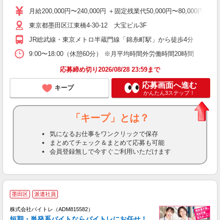
月給200,000円〜240,000円 ＋固定残業代50,000円〜80,
東京都墨田区江東橋4-30-12 大宝ビル3F
JR総武線・東京メトロ半蔵門線「錦糸町駅」から徒歩4分
9:00〜18:00（休憩60分） ※月平均時間外労働時間20時間
応募締め切り2026/08/28 23:59まで
応募画面へ進む
キープ
かんたん3ステップ！
「キープ」とは？
気になるお仕事をワンクリックで保存
まとめてチェック＆まとめて応募も可能
会員登録無しで今すぐご利用いただけます
墨田区
派遣社員
ィ
株式会社バイトレ（ADM815582）
短期・単発系バイトならバイトレにお任せ！