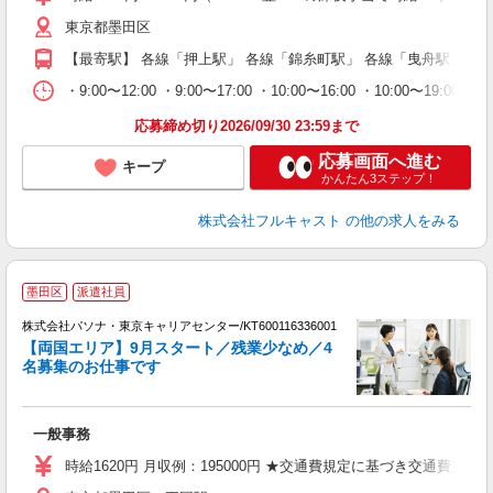
り
東京都墨田区
以
勤
【最寄駅】 各線「押上駅」 各線「錦糸町駅」 各線「曳舟駅」
車
支
・9:00〜12:00 ・9:00〜17:00 ・10:00〜16:00 ・10
応募締め切り2026/09/30 23:59まで
応募画面へ進む
キープ
かんたん3ステップ！
株式会社フルキャスト
の他の求人をみる
墨田区
派遣社員
株式会社パソナ・東京キャリアセンター/KT600116336001
【両国エリア】9月スタート／残業少なめ／4
名募集のお仕事です
談
一般事務
交
時給1620円 月収例：195000円 ★交通費規定に基づき交通費支給