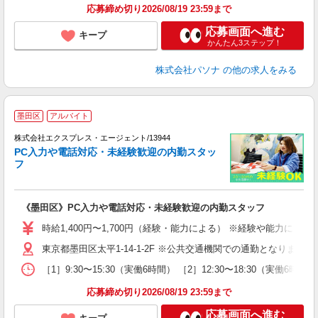
応募締め切り2026/08/19 23:59まで
応募画面へ進む
キープ
かんたん3ステップ！
株式会社パソナ
の他の求人をみる
●
墨田区
アルバイト
め
株式会社エクスプレス・エージェント/13944
●
PC入力や電話対応・未経験歓迎の内勤スタッ
で
フ
―
入
歓
《墨田区》PC入力や電話対応・未経験歓迎の内勤スタッフ
K
業
時給1,400円〜1,700円（経験・能力による） ※経験や能力に
東京都墨田区太平1-14-1-2F ※公共交通機関での通勤となりま
［1］9:30〜15:30（実働6時間） ［2］12:30〜18:
応募締め切り2026/08/19 23:59まで
応募画面へ進む