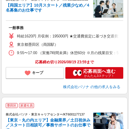
【両国エリア】10月スタート／残業少なめ／4
名募集のお仕事です
口
で
一般事務
交
時給1620円 月収例：195000円 ★交通費規定に基づき交通費支給
東京都墨田区（両国駅）
9:55〜17:00 （実働7時間未満）休憩60分 ※月の残業目安：
応募締め切り2026/08/19 23:59まで
応募画面へ進む
キープ
かんたん3ステップ！
株式会社パソナ
の他の求人をみる
有
墨田区
派遣社員
株式会社パソナ・東京キャリアセンター/KT6001177137
【東京・丸の内エリア】金融業界／土日祝休み
／スタート日相談可／事務サポートのお仕事で