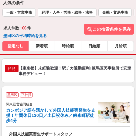
人気の条件
一般・営業事務
経理・人事・労務・総務・法務
金融・貿易事務
求人件数 :
66
件
この検索条件を保存
墨田区の平均時給を見る
指定なし
新着順
時給順
日給順
月給順
【東京都】未経験歓迎！駅チカ通勤便利♪練馬区民事務所で安定
PR
事務デビュー！
墨田区
正社員
関東経営協同組合
カンボジア語を活かして外国人技能実習生を支
援！年間休日130日／土日祝休み／錦糸町駅徒
歩4分
が
外国人技能実習生サポートスタッフ
ボ