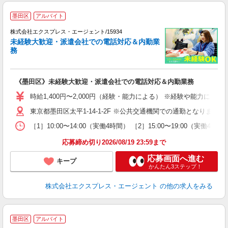
●
墨田区
アルバイト
株式会社エクスプレス・エージェント/15934
す
未経験大歓迎・派遣会社での電話対応＆内勤業
務
O
―
入
《墨田区》未経験大歓迎・派遣会社での電話対応＆内勤業務
歓
間
時給1,400円〜2,000円（経験・能力による） ※経験や能力に
ネ
東京都墨田区太平1-14-1-2F ※公共交通機関での通勤となります
通
［1］10:00〜14:00（実働4時間） ［2］15:00〜19:
応募締め切り2026/08/19 23:59まで
応募画面へ進む
キープ
かんたん3ステップ！
株式会社エクスプレス・エージェント
の他の求人をみる
▲
墨田区
アルバイト
6