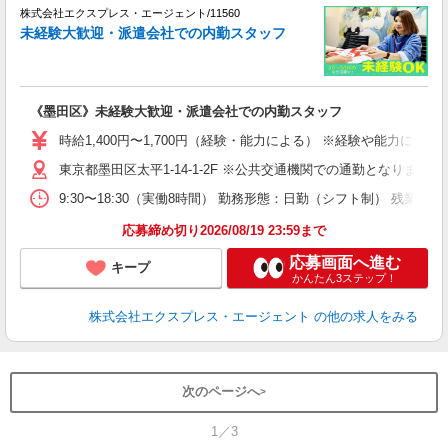
株式会社エクスプレス・エージェント/11560
っ
未経験大歓迎・派遣会社での内勤スタッフ
事
有
入
《墨田区》未経験大歓迎・派遣会社での内勤スタッフ
歓
服
時給1,400円〜1,700円（経験・能力による） ※経験や能力に
ほ
東京都墨田区太平1-14-1-2F ※公共交通機関での通勤となります
9:30〜18:30（実働8時間） 勤務形態：日勤（シフト制） 残
応募締め切り2026/08/19 23:59まで
応募画面へ進む
キープ
かんたん3ステップ！
株式会社エクスプレス・エージェント
の他の求人をみる
次のページへ
1／3