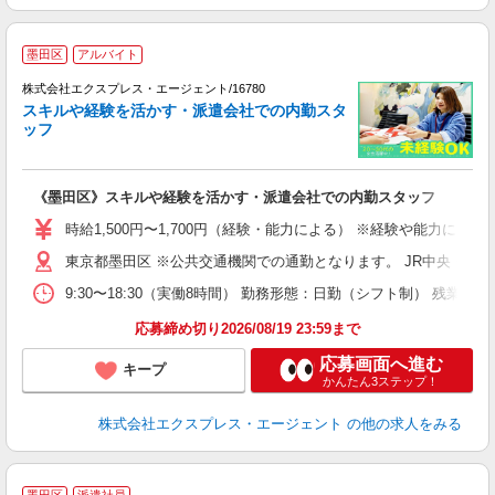
▲
墨田区
アルバイト
か
株式会社エクスプレス・エージェント/16780
スキルや経験を活かす・派遣会社での内勤スタ
ッフ
O
―
入
《墨田区》スキルや経験を活かす・派遣会社での内勤スタッフ
タ
迎
時給1,500円〜1,700円（経験・能力による） ※経験や能力に
業
東京都墨田区 ※公共交通機関での通勤となります。 JR中央・総武
9:30〜18:30（実働8時間） 勤務形態：日勤（シフト制） 残
応募締め切り2026/08/19 23:59まで
応募画面へ進む
キープ
かんたん3ステップ！
株式会社エクスプレス・エージェント
の他の求人をみる