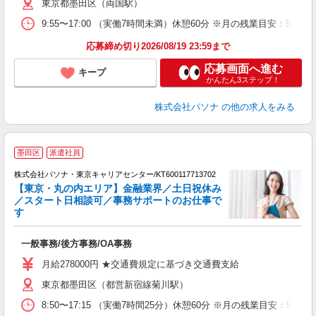
東京都墨田区（両国駅）
9:55〜17:00 （実働7時間未満）休憩60分 ※月の残業目安：
応募締め切り2026/08/19 23:59まで
応募画面へ進む
キープ
かんたん3ステップ！
株式会社パソナ
の他の求人をみる
有
墨田区
派遣社員
株式会社パソナ・東京キャリアセンター/KT600117713702
【東京・丸の内エリア】金融業界／土日祝休み
／スタート日相談可／事務サポートのお仕事で
す
ま
交
一般事務/後方事務/OA事務
月給278000円 ★交通費規定に基づき交通費支給
東京都墨田区（都営新宿線菊川駅）
8:50〜17:15 （実働7時間25分）休憩60分 ※月の残業目