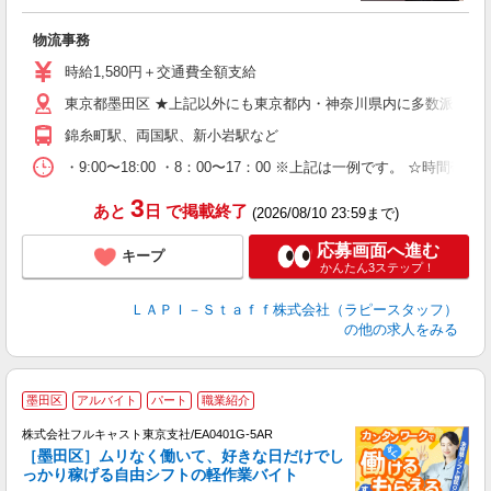
♪
入
物流事務
量
迎
時給1,580円＋交通費全額支給
給
東京都墨田区 ★上記以外にも東京都内・神奈川県内に多数派遣先
期
休
錦糸町駅、両国駅、新小岩駅など
日
タ
・9:00〜18:00 ・8：00〜17：00 ※上記は一例です。
3
あと
日
で掲載終了
(2026/08/10 23:59まで)
応募画面へ進む
キープ
かんたん3ステップ！
ＬＡＰＩ－Ｓｔａｆｆ株式会社（ラピースタッフ）
の他の求人をみる
墨田区
アルバイト
パート
職業紹介
株式会社フルキャスト東京支社/EA0401G-5AR
［墨田区］ムリなく働いて、好きな日だけでし
1
っかり稼げる自由シフトの軽作業バイト
G