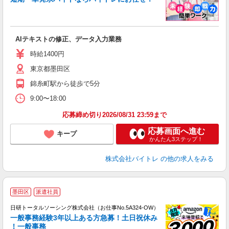
い
AIテキストの修正、データ入力業務
即
活
時給1400円
（
東京都墨田区
煙
週
錦糸町駅から徒歩で5分
9:00〜18:00
応募締め切り2026/08/31 23:59まで
応募画面へ進む
キープ
かんたん3ステップ！
株式会社バイトレ
の他の求人をみる
◎
墨田区
派遣社員
n
日研トータルソーシング株式会社（お仕事No.5A324-OW）
ー
一般事務経験3年以上ある方急募！土日祝休み
z
！一般事務