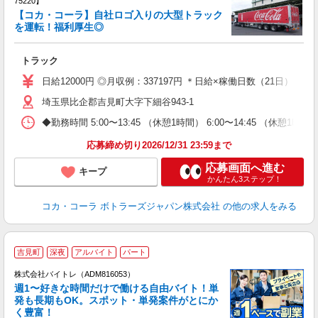
75220】
【コカ・コーラ】自社ロゴ入りの大型トラック
を運転！福利厚生◎
費
トラック
フ
グ
日給12000円 ◎月収例：337197円 ＊日給×稼働日数（21日）＋残業
埼玉県比企郡吉見町大字下細谷943-1
◆勤務時間 5:00〜13:45 （休憩1時間） 6:00〜14:45 （休憩1
応募締め切り2026/12/31 23:59まで
応募画面へ進む
キープ
かんたん3ステップ！
コカ・コーラ ボトラーズジャパン株式会社
の他の求人をみる
吉見町
深夜
アルバイト
パート
株式会社バイトレ（ADM816053）
週1〜好きな時間だけで働ける自由バイト！単
発も長期もOK。スポット・単発案件がとにか
も
く豊富！