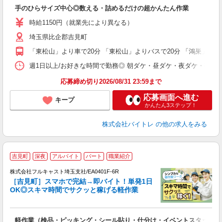
気
手のひらサイズ中心◎数える・詰めるだけの超かんたん作業
即
活
時給1150円（就業先により異なる）
（
埼玉県比企郡吉見町
短
K
「東松山」より車で20分 「東松山」よりバスで20分 「鴻巣」より
日
髪
週1日以上/お好きな時間で勤務◎ 朝ダケ・昼ダケ・夜ダケ・夜勤など、 ご自
応募締め切り2026/08/31 23:59まで
応募画面へ進む
キープ
かんたん3ステップ！
株式会社バイトレ
の他の求人をみる
吉見町
深夜
アルバイト
パート
職業紹介
→
株式会社フルキャスト埼玉支社/EA0401F-6R
ホ
［吉見町］スマホで完結→即バイト！単発1日
日
OK◎スキマ時間でサクッと稼げる軽作業
E
?
友
軽作業（検品・ピッキング・シール貼り・仕分け・イベントスタッフ 