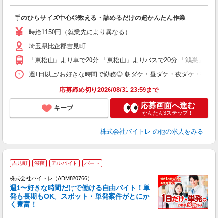
気
手のひらサイズ中心◎数える・詰めるだけの超かんたん作業
即
活
時給1150円（就業先により異なる）
（
埼玉県比企郡吉見町
短
K
「東松山」より車で20分 「東松山」よりバスで20分 「鴻巣」より
日
髪
週1日以上/お好きな時間で勤務◎ 朝ダケ・昼ダケ・夜ダケ・夜勤など、 ご自
応募締め切り2026/08/31 23:59まで
応募画面へ進む
キープ
かんたん3ステップ！
株式会社バイトレ
の他の求人をみる
吉見町
深夜
アルバイト
パート
株式会社バイトレ（ADM820766）
週1〜好きな時間だけで働ける自由バイト！単
発も長期もOK。スポット・単発案件がとにか
も
く豊富！