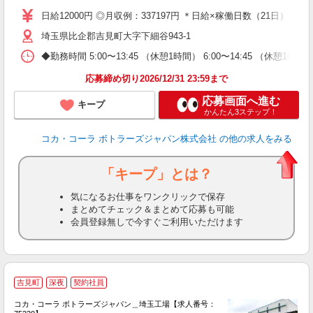
グ
日給12000円 ◎月収例：337197円 ＊日給×稼働日数（21日）＋残業
埼玉県比企郡吉見町大字下細谷943-1
◆勤務時間 5:00〜13:45 （休憩1時間） 6:00〜14:45 （休憩1
応募締め切り2026/12/31 23:59まで
応募画面へ進む
キープ
かんたん3ステップ！
コカ・コーラ ボトラーズジャパン株式会社
の他の求人をみる
「キープ」とは？
気になるお仕事をワンクリックで保存
まとめてチェック＆まとめて応募も可能
会員登録無しで今すぐご利用いただけます
吉見町
深夜
契約社員
台
コカ・コーラ ボトラーズジャパン＿埼玉工場【求人番号：