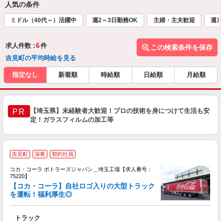
人気の条件
ミドル（40代～）活躍中
週2～3日勤務OK
主婦・主夫歓迎
週1
求人件数 :
6
件
この検索条件を保存
吉見町の平均時給を見る
指定なし
新着順
時給順
日給順
月給順
【埼玉県】未経験者大歓迎！プロの技術を身につけて生活も安
PR
定！ガラスフィルムの加工等
吉見町
深夜
契約社員
コカ・コーラ ボトラーズジャパン＿埼玉工場【求人番号：
75220】
【コカ・コーラ】自社ロゴ入りの大型トラック
を運転！福利厚生◎
別
トラック
フ