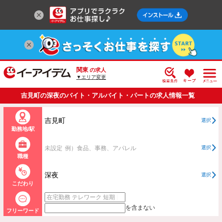
関東
の求人
▼エリア変更
吉見町の深夜のバイト・アルバイト・パートの求人情報一覧
吉見町
選択
勤務地/駅
未設定
例）食品、事務、アパレル
選択
職種
深夜
選択
こだわり
を含まない
フリーワード