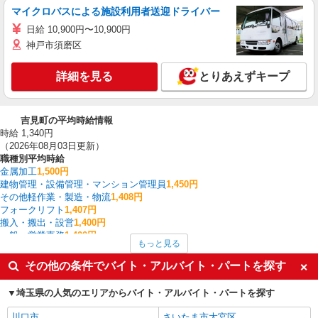
マイクロバスによる施設利用者送迎ドライバー
日給 10,900円〜10,900円
神戸市須磨区
詳細を見る
とりあえずキープ
吉見町の平均時給情報
時給 1,340円
（2026年08月03日更新）
職種別平均時給
金属加工
1,500円
建物管理・設備管理・マンション管理員
1,450円
その他軽作業・製造・物流
1,408円
フォークリフト
1,407円
搬入・搬出・設営
1,400円
一般・営業事務
1,400円
もっと見る
保育士・保育補助
1,400円
介護職・ヘルパー
1,350円
その他の条件でバイト・アルバイト・パートを探す
製造・組立・加工
1,343円
入出庫・商品管理・検品・検査
1,336円
埼玉県の人気のエリアからバイト・アルバイト・パートを探す
吉見町の他の職種の平均時給を見る
川口市
さいたま市大宮区