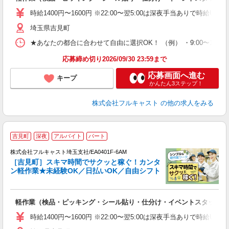
リ
～
時給1400円〜1600円 ※22:00〜翌5:00は深夜手当ありで時給U
り
埼玉県吉見町
以
勤
★あなたの都合に合わせて自由に選択OK！ （例） ・9:00〜12:00 ・9:0
車
支
応募締め切り2026/09/30 23:59まで
応募画面へ進む
キープ
かんたん3ステップ！
株式会社フルキャスト
の他の求人をみる
吉見町
深夜
アルバイト
パート
の
株式会社フルキャスト埼玉支社/EA0401F-6AM
活
［吉見町］スキマ時間でサクッと稼ぐ！カンタ
間
ン軽作業★未経験OK／日払いOK／自由シフト
る
払
? 
軽作業（検品・ピッキング・シール貼り・仕分け・イベントスタッフ 
友
リ
時給1400円〜1600円 ※22:00〜翌5:00は深夜手当ありで時給U
～