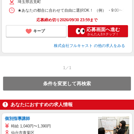
埼玉県吉見町
り
以
★あなたの都合に合わせて自由に選択OK！ （例） ・9:00〜12:00 ・9:0
勤
車
応募締め切り2026/09/30 23:59まで
支
応募画面へ進む
キープ
かんたん3ステップ！
株式会社フルキャスト
の他の求人をみる
1／1
条件を変更して再検索
あなたにおすすめの求人情報
個別指導講師
時給 1,040円〜1,390円
仙台市青葉区