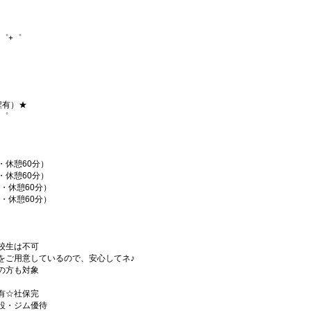
゜+゜
程有）★
+゜
間・休憩60分）
間・休憩60分）
時間・休憩60分）
時間・休憩60分）
校生は不可
をご用意しているので、安心してネ♪
の方も対象
有☆社保完
設・ジム優待