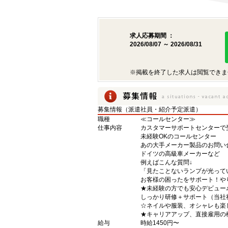
求人応募期間 ：
2026/08/07 ～ 2026/08/31
※掲載を終了した求人は閲覧できま
募集情報（派遣社員・紹介予定派遣）
職種
≪コールセンター≫
仕事内容
カスタマーサポートセンターで
未経験OKのコールセンター
あの大手メーカー製品のお問い
ドイツの高級車メーカーなど
例えばこんな質問↓
「見たことないランプが光って
お客様の困ったをサポート！や
★未経験の方でも安心デビュー
しっかり研修＋サポート（当社
☆ネイルや服装、オシャレも楽
★キャリアアップ、直接雇用の
給与
時給1450円〜