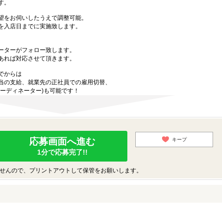
す。
望をお伺いしたうえで調整可能。
を入店日までに実施致します。
ーターがフォロー致します。
あれば対応させて頂きます。
でからは
当の支給、就業先の正社員での雇用切替、
ーディネーター)も可能です！
応募画面へ進む
キープ
1分で応募完了!!
せんので、プリントアウトして保管をお願いします。