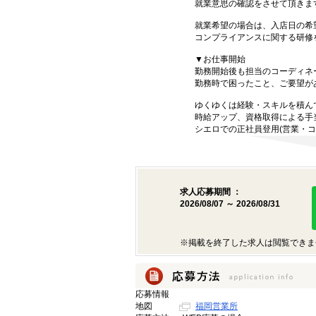
就業意思の確認をさせて頂きま
就業希望の場合は、入店日の希
コンプライアンスに関する研修
▼お仕事開始
勤務開始後も担当のコーディネ
勤務時で困ったこと、ご要望が
ゆくゆくは経験・スキルを積ん
時給アップ、資格取得による手
シエロでの正社員登用(営業・コ
求人応募期間 ：
2026/08/07 ～ 2026/08/31
※掲載を終了した求人は閲覧できま
応募情報
地図
福岡営業所