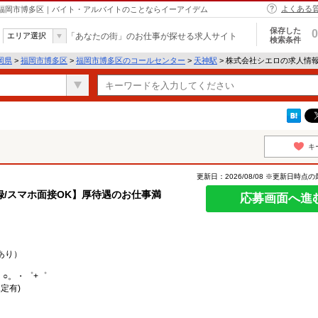
よくある
 福岡市博多区｜バイト・アルバイトのことならイーアイデム
保存した
0
エリア選択
「あなたの街」のお仕事が探せる求人サイト
検索条件
岡県
>
福岡市博多区
>
福岡市博多区のコールセンター
>
天神駅
> 株式会社シエロの求人情
キ
更新日：2026/08/08 ※更新日時点
/スマホ面接OK】厚待遇のお仕事満
応募画面へ進
あり）
。○。・゜+゜
定有)