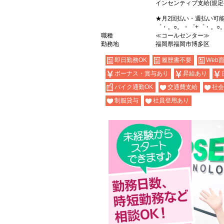
インセンティブ支給(規定
★月2回払い・週払い可
゜・。○。・゜+゜・。○
職種
≪コールセンター≫
勤務地
福岡県福岡市博多区
即日勤務OK
履歴書不要
Web
ボーナス・賞与あり
昇給あり
バイク通勤OK
交通費支給
社会
制服貸与
社員登用あり