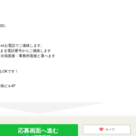
♪
00）
orお電話でご連絡します。
始まる電話番号からご連絡します
）・出張面接・事務所面接と選べます
もOKです！
旭ビル4F
応募画面へ進む
キープ