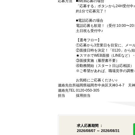
応募方法
■WEB応募の場合
「応募する」ボタンから24H受付中
約1分で応募完了！
■電話応募の場合
電話応募も歓迎！（受付:10:00〜20:
土日祝も受付中♪
【選考フロー】
①応募から3営業日を目安に、メール
②面接日時を決定！「0120」から
★スマホでWEB面接（LINEなど
③面接実施（履歴書不要）
④勤務開始（スタート日は応相談）
※ご希望があれば、職場見学の調整
お気軽にご応募ください♪
連絡先住所
福岡県福岡市中央区天神3-4-7 天神
連絡先TEL
0120-050-305
担当
採用担当
求人応募期間 ：
2026/08/07 ～ 2026/08/31