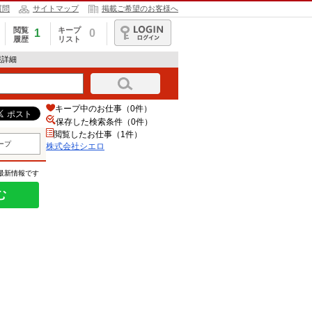
質問
サイトマップ
掲載ご希望のお客様へ
閲覧
キープ
1
0
履歴
リスト
ログイン
報詳細
キープ中のお仕事（0件）
保存した検索条件（
0
件）
閲覧したお仕事（1件）
ープ
株式会社シエロ
の最新情報です
む