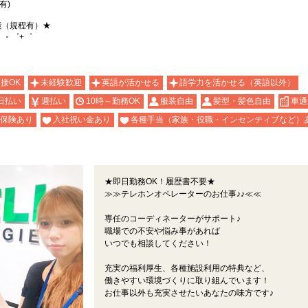
有)
能（規程有）★
。・゜+゜
面接OK
未経験歓迎
英語が活かせる
語学力を活かせる（英語以外）
日払い
週払い
10時～勤務OK
服装自由
髪型・髪色自由
車通
保険あり
入社祝い金あり
各種手当（家族・役職・インセンティブなど）
★即日勤務OK！履歴書不要★
≫≫テレホンオペレーターのお仕事♪♪≪≪
専任のコーディネーターがサポート♪
職場での不安や悩み事があれば
いつでも相談してください！
充実の福利厚生、各種施設利用の特典など、
働きやすい環境づくりに取り組んでいます！
お仕事以外も充実させたいあなたの味方です♪