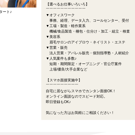
【選べるお仕事いろいろ】
￣￣￣￣￣￣￣￣￣￣￣
タート♪
▼オフィスワーク
事務、経理、データ入力、コールセンター、受付
▼工場・製造・軽作業系
機械/食品製造・梱包・仕分け・加工・組立・検査
▼美容系
眉毛サロンのアイブロウ・ネイリスト・エステ
▼営業・販売
法人営業・アパレル販売・個別指導塾・人材紹介
▼人気案件も多数♪
短期・期間限定・オープニング・官公庁案件
上場/優良/大手企業など
【スマホ面接実施中】
￣￣￣￣￣￣￣￣￣
自宅に居ながらスマホでカンタン面接OK！
オンライン面談なのでスピード対応。
即日登録もOK♪
気になった方はお気軽にご相談ください！