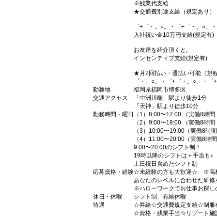
※残業代支給
★交通費別途支給（規定あり）
゜+゜・。○。・゜+゜・。○。・
入社祝い金10万円支給(規定有)
お友達を紹介頂くと,
インセンティブ支給(規定有)
★月2回払い・週払い可能（規
゜・。○。・゜+゜・。○。・゜
勤務地
福岡県福岡市博多区
交通アクセス
「中洲川端」駅より徒歩1分
「天神」駅より徒歩10分
勤務時間・曜日
（1）8:00〜17:00 （実働8時
（2）9:00〜18:00 （実働8時
（3）10:00〜19:00（実働8
（4）11:00〜20:00（実働8
9:00〜20:00のシフト制！
19時以降のシフトは＋手当も♪
土日祝日含めたシフト制
応募資格・経験
☆未経験の方も大歓迎☆ ※高
あなたのレベルに合わせた研修
※ハローワークでお仕事お探し
休日・休暇
シフト制、有給休暇
待遇
☆昇給☆交通費規定支給☆制服
☆資格・残業手当☆リゾート施