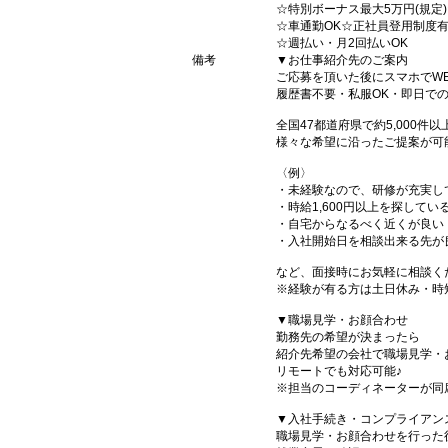
☆特別ボーナス最大5万円(規定
☆車通勤OK☆正社員登用制度
☆週払い・月2回払いOK
備考
▼お仕事紹介先のご案内
ご応募を頂いた後にスマホでW
履歴書不要・私服OK・即日で
全国47都道府県で約5,000
様々な希望に沿ったご提案が可
〈例〉
・未経験なので、研修が充実し
・時給1,600円以上を探してい
・自宅からなるべく近くが良い
・入社開始日を相談出来る先が
など、面接時にお気軽に相談く
※経験が有る方は土日休み・時
▼職場見学・お顔合わせ
勤務先の希望が決まったら
紹介先希望の会社で職場見学・
リモートでも対応可能♪
※担当のコーディネーターが同
▼入社手続き・コンプライアン
職場見学・お顔合わせを行った