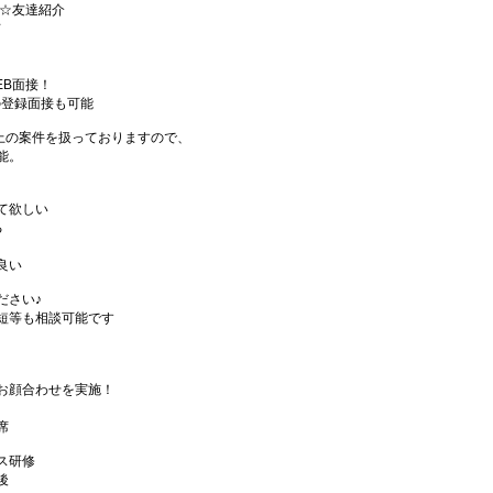
)☆友達紹介
有
EB面接！
の登録面接も可能
件以上の案件を扱っておりますので、
能。
て欲しい
る
良い
ださい♪
短等も相談可能です
お顔合わせを実施！
席
ス研修
後