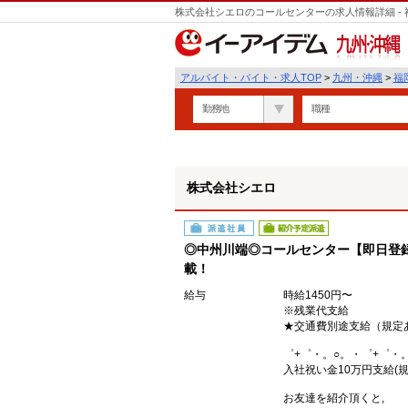
株式会社シエロのコールセンターの求人情報詳細 -
遣
九州・沖縄
アルバイト・バイト・求人TOP
>
九州・沖縄
>
福
勤務地
職種
株式会社シエロ
派遣社員
紹介予定派遣
◎中州川端◎コールセンター【即日登録
載！
給与
時給1450円〜
※残業代支給
★交通費別途支給（規定
゜+゜・。○。・゜+゜・
入社祝い金10万円支給(規
お友達を紹介頂くと,