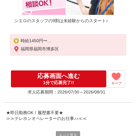
シエロのスタッフの9割は未経験からのスタート♪
時給1450円〜
※残業代支給
福岡県福岡市博多区
★交通費別途支給（規定あり）
゜+゜・。○。・゜+゜・。○。・゜+゜
入社祝い金10万円支給(規定有)
応募画面へ進む
お友達を紹介頂くと,
1分で応募完了!!
キープ
インセンティブ支給(規定有)
求人応募期間：2026/07/30～2026/08/31
★月2回払い・週払い可能（規程有）★
゜・。○。・゜+゜・。○。・゜+゜
★即日勤務OK！履歴書不要★
≫≫テレホンオペレーターのお仕事♪♪≪≪
専任のコーディネーターがサポート♪
もっと見る
職場での不安や悩み事があれば