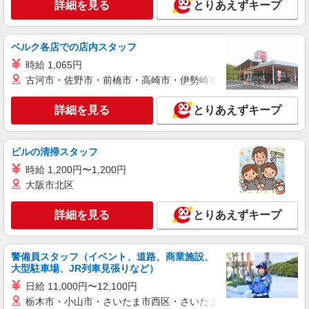
詳細を見る
とりあえずキープ
時給1750円〜1750円 ※経験・能力による
例）時給1750円×8h×22日＝308,000円
福岡県福岡市博多区下川端町10－9 CIRCLES
ベルク各店での店内スタッフ
中洲川端4階
時給 1,065円
詳細を見る
古河市・佐野市・前橋市・高崎市・伊勢崎市・太田市・館林市・
キープ
詳細を見る
とりあえずキープ
派遣社員
紹介予定派遣
株式会社シエロ
≪コールセンター≫
ビルの清掃スタッフ
時給1350円〜 ※残業代支給 ★交通費別途支給
時給 1,200円〜1,200円
（規定あり） ゜+゜・。○。・゜+゜・。○。・゜
+゜ 入社祝い金10万円支給(規定有) お友達を紹介
大阪市北区
福岡県福岡市博多区
頂くと, インセンティブ支給(規定有) ★月2回払
い・週払い可能（規程有）★ ゜・。○。・゜
詳細を見る
とりあえずキープ
詳細を見る
キープ
+゜・。○。・゜+゜
派遣社員
紹介予定派遣
警備員スタッフ（イベント、道路、商業施設、
株式会社シエロ
大型駐車場、JR列車見張りなど）
問合わせ対応スタッフ
日給 11,000円〜12,100円
時給1350円〜 ※残業代支給 ★交通費別途支給
栃木市・小山市・さいたま市西区・さいたま市岩槻区・久喜市・