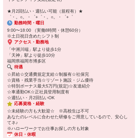
オンライン面談なのでスピード対応。
即日登録もOK♪
★月2回払い・週払い可能（規程有）★
゜・。○。・゜+゜・。○。・゜+゜
気になった方はお気軽にご相談ください！
勤務時間・曜日
9:00〜18:00 （実働8時間・休憩60分）
※土日祝日含めたシフト制
アクセス・勤務地
「中洲川端」駅より徒歩1分
「天神」駅より徒歩10分
福岡県福岡市博多区
待遇
☆昇給☆交通費規定支給☆制服有☆社保完
☆資格・残業手当☆リゾート施設・ジム優待
☆特別ボーナス最大5万円(規定)☆友達紹介
☆車通勤OK☆正社員登用制度有
☆週払い・月2回払いOK
応募資格・経験
☆未経験の方も大歓迎☆ ※高校生は不可
あなたのレベルに合わせた研修をご用意しているので、安心し
てネ♪
※ハローワークでお仕事お探しの方も対象
休日・休暇