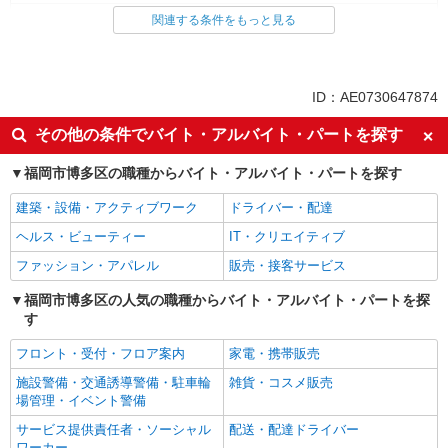
コールセンター
関連する条件をもっと見る
同じ特徴から求人を探す
未経験歓迎
英語が活かせる
ID：AE0730647874
ボーナス・賞与あり
日払い
その他の条件でバイト・アルバイト・パートを探す
服装自由
車通勤OK
福岡市博多区の職種からバイト・アルバイト・パートを探す
交通費支給
社会保険あり
社員登用あり
建築・設備・アクティブワーク
ドライバー・配達
ヘルス・ビューティー
IT・クリエイティブ
ファッション・アパレル
販売・接客サービス
福岡市博多区の人気の職種からバイト・アルバイト・パートを探
す
フロント・受付・フロア案内
家電・携帯販売
施設警備・交通誘導警備・駐車輪
雑貨・コスメ販売
場管理・イベント警備
サービス提供責任者・ソーシャル
配送・配達ドライバー
ワーカー