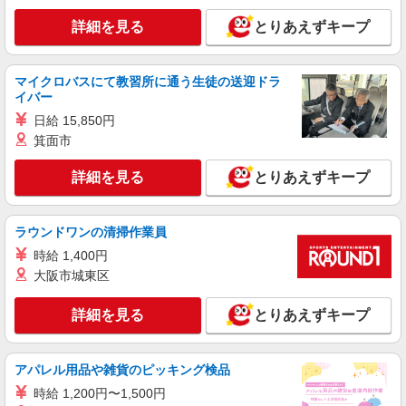
（規定あり） ゜+゜・。○。・゜+゜・。○。・゜
+゜ 入社祝い金10万円支給(規定有) お友達を紹介
福岡県福岡市博多区
詳細を見る
とりあえずキープ
頂くと, インセンティブ支給(規定有) ★月2回払
い・週払い可能（規程有）★ ゜・。○。・゜
詳細を見る
キープ
+゜・。○。・゜+゜
マイクロバスにて教習所に通う生徒の送迎ドラ
イバー
派遣社員
紹介予定派遣
日給 15,850円
株式会社シエロ
箕面市
≪コールセンター≫
時給1200円〜 ※残業代支給 ★交通費別途支給
詳細を見る
とりあえずキープ
（規定あり） ゜+゜・。○。・゜+゜・。○。・゜
+゜ 入社祝い金10万円支給(規定有) お友達を紹介
福岡県福岡市博多区
頂くと, インセンティブ支給(規定有) ★月2回払
ラウンドワンの清掃作業員
い・週払い可能（規程有）★ ゜・。○。・゜
詳細を見る
キープ
+゜・。○。・゜+゜
時給 1,400円
大阪市城東区
派遣社員
紹介予定派遣
株式会社シエロ
詳細を見る
とりあえずキープ
≪コールセンター≫
未経験者 時給1200円 経験者 時給1300
円〜1350円（経験・能力による） ※残業代支給
アパレル用品や雑貨のピッキング検品
★交通費別途支給（規定あり） ゜+゜・。○。・゜
福岡県福岡市博多区
時給 1,200円〜1,500円
+゜・。○。・゜+゜ 入社祝い金10万円支給(規定