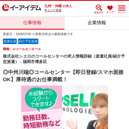
九州・沖縄
の求人
▼エリア変更
仕事情報
企業情報
更新日：2026/07/30 ※更新日時点の最新情報です
派遣社員
紹介予定派遣
職種：≪コールセンター≫
株式会社シエロのコールセンターの求人情報詳細（派遣社員/紹介予
定派遣） - 福岡市博多区
◎中州川端◎コールセンター【即日登録/スマホ面接
OK】厚待遇のお仕事満載！