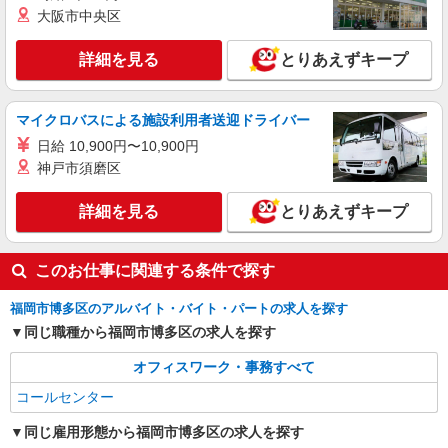
大阪市中央区
派遣社員
紹介予定派遣
株式会社シエロ
詳細を見る
とりあえずキープ
≪コールセンター≫
時給1200円〜1500円（経験・能力による） ※
別途インセンティブ制度有！ ※残業代支給 ★交通
マイクロバスによる施設利用者送迎ドライバー
費別途支給（規定あり） ゜+゜・。○。・゜
福岡県福岡市博多区
日給 10,900円〜10,900円
+゜・。○。・゜+゜ 入社祝い金10万円支給(規定
有) お友達を紹介頂くと, インセンティブ支給(規定
神戸市須磨区
詳細を見る
キープ
有) ★月2回払い・週払い可能（規程有）★ ゜・。
○。・゜+゜・。○。・゜+゜
詳細を見る
とりあえずキープ
このお仕事に関連する条件で探す
福岡市博多区のアルバイト・バイト・パートの求人を探す
同じ職種から福岡市博多区の求人を探す
オフィスワーク・事務すべて
コールセンター
同じ雇用形態から福岡市博多区の求人を探す