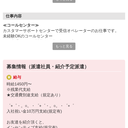
いつでも相談してください！
充実の福利厚生、各種施設利用の特典など、
仕事内容
働きやすい環境づくりに取り組んでいます！
≪コールセンター≫
お仕事以外も充実させたいあなたの味方です♪
カスタマーサポートセンターで受信オペレーターのお仕事です。
未経験OKのコールセンター
【選べるお仕事いろいろ】
あの大手メーカー製品のお問い合わせ窓口
￣￣￣￣￣￣￣￣￣￣￣
もっと見る
アパレルブランドなど、例えばこんな質問↓
▼オフィスワーク
「新作のスニーカーの入荷日…」「サイズ変更可能か？」
事務、経理、データ入力、コールセンター、受付
お客様の困ったをサポート！やりがいMAX↑↑
▼工場・製造・軽作業系
★未経験の方でも安心デビュー♪
機械/食品製造・梱包・仕分け・加工・組立・検査
募集情報（派遣社員・紹介予定派遣）
しっかり研修＋サポート（当社社員が定期的にフォローへ伺ってい
▼美容系
ます）
眉毛サロンのアイブロウ・ネイリスト・エステ
給与
☆ネイルや服装、オシャレも楽しめる！
▼営業・販売
時給1450円〜
★キャリアアップ、直接雇用の機会も多数◎
法人営業・アパレル販売・個別指導塾・人材紹介
※残業代支給
▼人気案件も多数♪
★交通費別途支給（規定あり）
短期・期間限定・オープニング・官公庁案件
上場/優良/大手企業など
゜+゜・。○。・゜+゜・。○。・゜+゜
入社祝い金10万円支給(規定有)
【スマホ面接実施中】
￣￣￣￣￣￣￣￣￣
お友達を紹介頂くと,
自宅に居ながらスマホでカンタン面接OK！
インセンティブ支給(規定有)