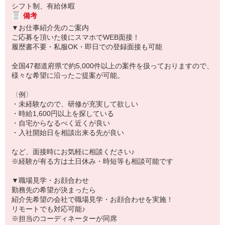
シフト制、有給休暇
備考
▼お仕事紹介先のご案内
ご応募を頂いた後にスマホでWEB面接！
履歴書不要・私服OK・即日での登録面接も可能
全国47都道府県で約5,000件以上の案件を扱っておりますので、
様々な希望に沿ったご提案が可能。
〈例〉
・未経験なので、研修が充実して欲しい
・時給1,600円以上を探している
・自宅からなるべく近くが良い
・入社開始日を相談出来る先が良い
など、面接時にお気軽に相談ください♪
※経験が有る方は土日休み・時短等も相談可能です
▼職場見学・お顔合わせ
勤務先の希望が決まったら
紹介先希望の会社で職場見学・お顔合わせを実施！
リモートでも対応可能♪
※担当のコーディネーターが同席