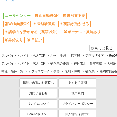
コールセンター
即日勤務OK
履歴書不要
Web面接OK
未経験歓迎
英語が活かせる
語学力を活かせる（英語以外）
ボーナス・賞与あり
昇給あり
日払い
もっと見る
アルバイト・バイト・求人TOP
九州・沖縄
福岡県
福岡市博多区
株式
アルバイト・バイト・求人TOP
福岡県の路線
福岡市地下鉄空港線
天神駅
職種・条件一覧
オフィスワーク・事務
九州・沖縄
福岡県
福岡市博多
掲載ご希望のお客様へ
よくある質問
お問い合わせ
利用規約
リンクについて
プライバシーポリシー
Cookieポリシー
個人情報保護方針