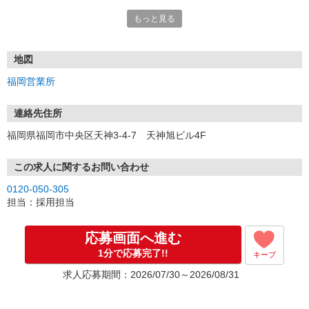
もっと見る
■電話応募の場合
電話応募も歓迎！（受付:10:00〜20:00）
土日祝も受付中♪
地図
【選考フロー】
福岡営業所
①応募から3営業日を目安に、メールorお電話でご連絡します。
②面接日時を決定！「0120」から始まる電話番号からご連絡します
★スマホでWEB面接（LINEなど）・出張面接・事務所面接と選べま
連絡先住所
す
福岡県福岡市中央区天神3-4-7 天神旭ビル4F
③面接実施（履歴書不要）
④勤務開始（スタート日は応相談）
※ご希望があれば、職場見学の調整もOKです！
この求人に関するお問い合わせ
0120-050-305
お気軽にご応募ください♪
担当：採用担当
応募画面へ進む
1分で応募完了!!
キープ
求人応募期間：2026/07/30～2026/08/31