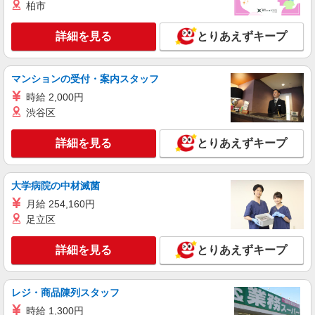
柏市
有) お友達を紹介頂くと, インセンティブ支給(規定
詳細を見る
キープ
有) ★月2回払い・週払い可能（規程有）★ ゜・。
○。・゜+゜・。○。・゜+゜
詳細を見る
とりあえずキープ
派遣社員
紹介予定派遣
株式会社シエロ
マンションの受付・案内スタッフ
≪コールセンター≫
時給 2,000円
時給1100円〜 ※別途受注によるインセンティ
ブあり ※残業代支給 ★交通費別途支給（規定あ
渋谷区
り） ゜+゜・。○。・゜+゜・。○。・゜+゜ 入社
福岡県福岡市博多区
祝い金10万円支給(規定有) お友達を紹介頂くと, イ
詳細を見る
とりあえずキープ
ンセンティブ支給(規定有) ★月2回払い・週払い可
詳細を見る
キープ
能（規程有）★ ゜・。○。・゜+゜・。○。・゜
+゜
大学病院の中材滅菌
派遣社員
紹介予定派遣
月給 254,160円
株式会社シエロ
足立区
≪コールセンター≫
時給1150円〜 ※残業代支給 ★交通費別途支給
詳細を見る
とりあえずキープ
（規定あり） ゜+゜・。○。・゜+゜・。○。・゜
+゜ 入社祝い金10万円支給(規定有) お友達を紹介
福岡県福岡市博多区
頂くと, インセンティブ支給(規定有) ★月2回払
い・週払い可能（規程有）★ ゜・。○。・゜
レジ・商品陳列スタッフ
詳細を見る
キープ
+゜・。○。・゜+゜
時給 1,300円