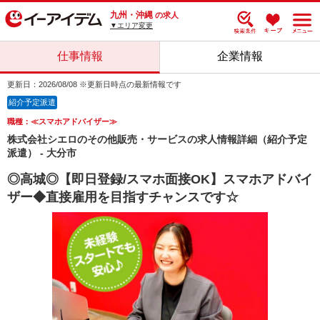
九州・沖縄
の求人
▼エリア変更
仕事情報
企業情報
更新日：2026/08/08 ※更新日時点の最新情報です
紹介予定派遣
職種：≪スマホアドバイザー≫
株式会社シエロのその他販売・サービスの求人情報詳細（紹介予定
派遣） - 大分市
◎高城◎【即日登録/スマホ面接OK】スマホアドバイ
ザー◆直接雇用を目指すチャンスです☆