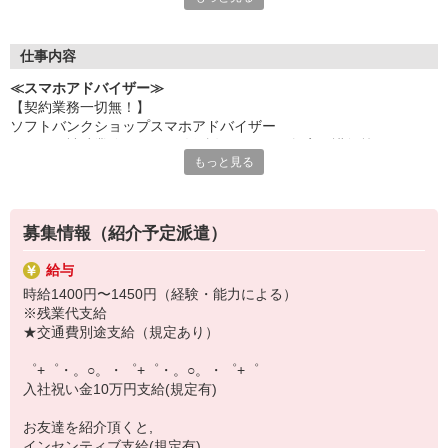
何でも聞きやすい雰囲気の職場環境です。
お互いに教え合ったり、フォローしあったりする
優しい人間関係がある場所ばかり！
仕事内容
皆で一緒にステップアップしましょう♪
≪スマホアドバイザー≫
【契約業務一切無！】
【選べるお仕事いろいろ】
ソフトバンクショップスマホアドバイザー
￣￣￣￣￣￣￣￣￣￣￣
（クルー補助業務・データ移行説明・スマホ教室の講師等）
▼オフィスワーク
もっと見る
※未経験大歓迎、幅広い年齢層活躍！
事務、経理、データ入力、コールセンター、受付
▼工場・製造・軽作業系
機械/食品製造・梱包・仕分け・加工・組立・検査
▼美容系
募集情報（紹介予定派遣）
眉毛サロンのアイブロウ・ネイリスト・エステ
▼営業・販売
給与
法人営業・アパレル販売・個別指導塾・人材紹介
時給1400円〜1450円（経験・能力による）
▼人気案件も多数♪
※残業代支給
短期・期間限定・オープニング・官公庁案件
★交通費別途支給（規定あり）
上場/優良/大手企業など
゜+゜・。○。・゜+゜・。○。・゜+゜
【スマホ面接実施中】
入社祝い金10万円支給(規定有)
￣￣￣￣￣￣￣￣￣
自宅に居ながらスマホでカンタン面接OK！
お友達を紹介頂くと,
オンライン面談なのでスピード対応。
インセンティブ支給(規定有)