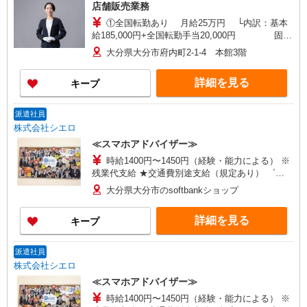
店舗販売業務
①全国転勤あり 月給25万円 └内訳：基本
給185,000円+全国転勤手当20,000円 固定
残業代（45,000円）を含む ②全国転勤なし 月給
大分県大分市府内町2-1-4 本館3階
23万円 └内訳：基本給18,5000円+固定残業代
（45,000円）を含む ◆昇給：年2回 ◆賞与：年2
詳細を見る
キープ
回（1.5か月分※業績による） ◆交通費全額支給
※会社規定あり ◆出張手当※固定残業時間（45時
間）の超過分は別途支給 ◆インセンティブ制度 店
派遣社員
舗での目標予算に対する達成度により決定
株式会社シエロ
100％：5,000円 110％：7,000円 120％：1万円 催
≪スマホアドバイザー≫
事へ行く場合：売り上げの0.5％×日数分を支給
時給1400円〜1450円（経験・能力による） ※
残業代支給 ★交通費別途支給（規定あり） ゜
+゜・。○。・゜+゜・。○。・゜+゜ 入社祝い金10
大分県大分市のsoftbankショップ
万円支給(規定有) お友達を紹介頂くと, インセンテ
ィブ支給(規定有) ★月2回払い・週払い可能（規程
詳細を見る
キープ
有）★ ゜・。○。・゜+゜・。○。・゜+゜
派遣社員
株式会社シエロ
≪スマホアドバイザー≫
時給1400円〜1450円（経験・能力による） ※