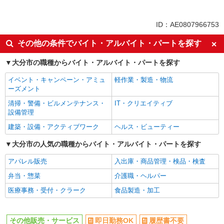
未経験歓迎
ミドル（40代～）活躍中
英語が活かせる
ボーナス・賞与あり
ID：AE0807966753
日払い
車通勤OK
その他の条件でバイト・アルバイト・パートを探す
交通費支給
社会保険あり
大分市の職種からバイト・アルバイト・パートを探す
社員登用あり
イベント・キャンペーン・アミュ
軽作業・製造・物流
ーズメント
清掃・警備・ビルメンテナンス・
IT・クリエイティブ
設備管理
建築・設備・アクティブワーク
ヘルス・ビューティー
大分市の人気の職種からバイト・アルバイト・パートを探す
アパレル販売
入出庫・商品管理・検品・検査
弁当・惣菜
介護職・ヘルパー
医療事務・受付・クラーク
食品製造・加工
その他販売・サービス
即日勤務OK
履歴書不要