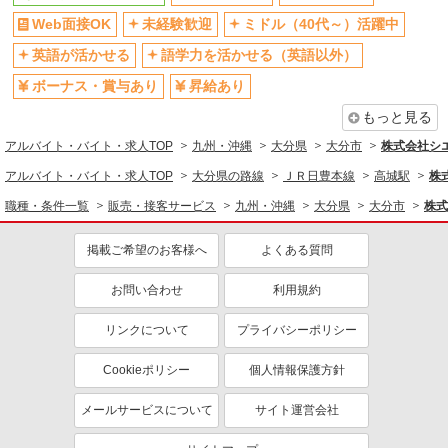
Web面接OK
未経験歓迎
ミドル（40代～）活躍中
英語が活かせる
語学力を活かせる（英語以外）
ボーナス・賞与あり
昇給あり
もっと見る
アルバイト・バイト・求人TOP
九州・沖縄
大分県
大分市
株式会社シ
アルバイト・バイト・求人TOP
大分県の路線
ＪＲ日豊本線
高城駅
株
職種・条件一覧
販売・接客サービス
九州・沖縄
大分県
大分市
株式
掲載ご希望のお客様へ
よくある質問
お問い合わせ
利用規約
リンクについて
プライバシーポリシー
Cookieポリシー
個人情報保護方針
メールサービスについて
サイト運営会社