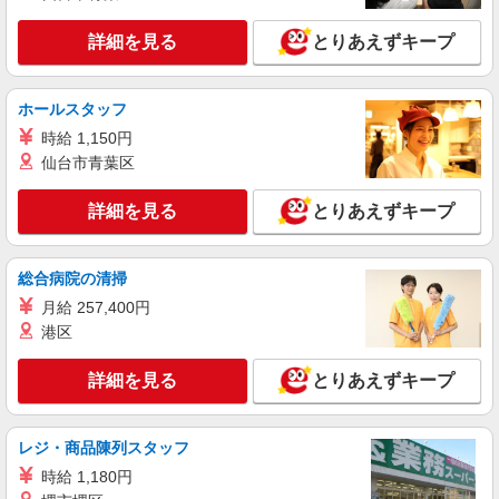
ィブ支給(規定有) ★月2回払い・週払い可能（規程
詳細を見る
キープ
有）★ ゜・。○。・゜+゜・。○。・゜+゜
詳細を見る
とりあえずキープ
紹介予定派遣
株式会社シエロ
ホールスタッフ
≪スマホアドバイザー≫
時給 1,150円
時給1400円〜1450円（経験・能力による） ※
仙台市青葉区
残業代支給 ★交通費別途支給（規定あり） ゜
+゜・。○。・゜+゜・。○。・゜+゜ 入社祝い金10
大分県大分市のsoftbankショップ
詳細を見る
とりあえずキープ
万円支給(規定有) お友達を紹介頂くと, インセンテ
ィブ支給(規定有) ★月2回払い・週払い可能（規程
詳細を見る
キープ
有）★ ゜・。○。・゜+゜・。○。・゜+゜
総合病院の清掃
月給 257,400円
紹介予定派遣
株式会社シエロ
港区
≪スマホアドバイザー≫
詳細を見る
とりあえずキープ
時給1400円〜1450円（経験・能力による） ※
残業代支給 ★交通費別途支給（規定あり） ゜
+゜・。○。・゜+゜・。○。・゜+゜ 入社祝い金10
大分県大分市のsoftbankショップ
万円支給(規定有) お友達を紹介頂くと, インセンテ
レジ・商品陳列スタッフ
ィブ支給(規定有) ★月2回払い・週払い可能（規程
時給 1,180円
詳細を見る
キープ
有）★ ゜・。○。・゜+゜・。○。・゜+゜