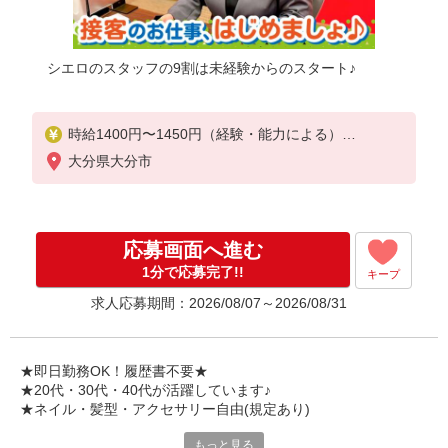
シエロのスタッフの9割は未経験からのスタート♪
時給1400円〜1450円（経験・能力による）
※残業代支給
大分県大分市
★交通費別途支給（規定あり）
゜+゜・。○。・゜+゜・。○。・゜+゜
入社祝い金10万円支給(規定有)
応募画面へ進む
お友達を紹介頂くと,
1分で応募完了!!
キープ
インセンティブ支給(規定有)
求人応募期間：2026/08/07～2026/08/31
★月2回払い・週払い可能（規程有）★
゜・。○。・゜+゜・。○。・゜+゜
★即日勤務OK！履歴書不要★
★20代・30代・40代が活躍しています♪
★ネイル・髪型・アクセサリー自由(規定あり)
もっと見る
シエロのご紹介するお店は、