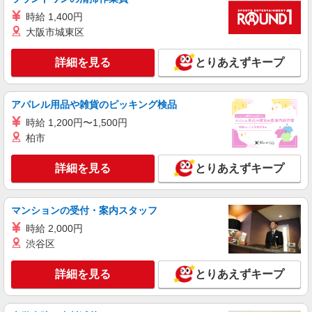
時給1400円〜1450円（経験・能力による） ※
残業代支給 ★交通費別途支給（規定あり） ゜
時給 1,400円
+゜・。○。・゜+゜・。○。・゜+゜ 入社祝い金10
大阪市城東区
大分県大分市のsoftbankショップ
万円支給(規定有) お友達を紹介頂くと, インセンテ
ィブ支給(規定有) ★月2回払い・週払い可能（規程
詳細を見る
とりあえずキープ
詳細を見る
キープ
有）★ ゜・。○。・゜+゜・。○。・゜+゜
紹介予定派遣
アパレル用品や雑貨のピッキング検品
株式会社シエロ
時給 1,200円〜1,500円
≪スマホアドバイザー≫
柏市
時給1400円〜1450円（経験・能力による） ※
残業代支給 ★交通費別途支給（規定あり） ゜
詳細を見る
とりあえずキープ
+゜・。○。・゜+゜・。○。・゜+゜ 入社祝い金10
大分県大分市のsoftbankショップ
万円支給(規定有) お友達を紹介頂くと, インセンテ
ィブ支給(規定有) ★月2回払い・週払い可能（規程
詳細を見る
キープ
有）★ ゜・。○。・゜+゜・。○。・゜+゜
マンションの受付・案内スタッフ
時給 2,000円
紹介予定派遣
渋谷区
株式会社シエロ
≪スマホアドバイザー≫
詳細を見る
とりあえずキープ
時給1400円〜1450円（経験・能力による） ※
残業代支給 ★交通費別途支給（規定あり） ゜
+゜・。○。・゜+゜・。○。・゜+゜ 入社祝い金10