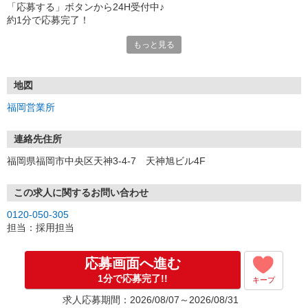
「応募する」ボタンから24H受付中♪
約1分で応募完了！
もっと見る
■電話応募の場合
電話応募も歓迎！（受付:10:00〜20:00）
土日祝も受付中♪
地図
【選考フロー】
福岡営業所
①応募から3営業日を目安に、メールorお電話でご連絡します。
②面接日時を決定！「0120」から始まる電話番号からご連絡します
★スマホでWEB面接（LINEなど）・出張面接・事務所面接と選べま
連絡先住所
す
福岡県福岡市中央区天神3-4-7 天神旭ビル4F
③面接実施（履歴書不要）
④勤務開始（スタート日は応相談）
※ご希望があれば、職場見学の調整もOKです！
この求人に関するお問い合わせ
0120-050-305
お気軽にご応募ください♪
担当：採用担当
応募画面へ進む
1分で応募完了!!
キープ
求人応募期間：2026/08/07～2026/08/31