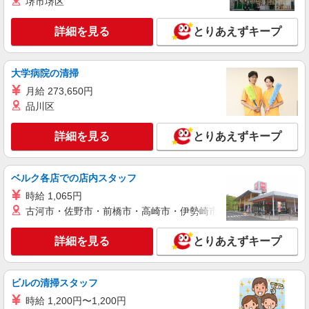
堺市堺区
派遣社員
詳細を見る
とりあえずキープ
株式会社シエロ
≪スマホアドバイザー≫
時給1400円〜1450円（経験・能力による） ※
大学病院の清掃
残業代支給 ★交通費別途支給（規定あり） ゜
月給 273,650円
+゜・。○。・゜+゜・。○。・゜+゜ 入社祝い金10
大分県大分市のsoftbankショップ
万円支給(規定有) お友達を紹介頂くと, インセンテ
品川区
ィブ支給(規定有) ★月2回払い・週払い可能（規程
詳細を見る
キープ
有）★ ゜・。○。・゜+゜・。○。・゜+゜
詳細を見る
とりあえずキープ
派遣社員
株式会社シエロ
ベルク各店での店内スタッフ
≪スマホアドバイザー≫
時給 1,065円
時給1400円〜1450円（経験・能力による） ※
古河市・佐野市・前橋市・高崎市・伊勢崎市・太田市・館林市・
残業代支給 ★交通費別途支給（規定あり） ゜
+゜・。○。・゜+゜・。○。・゜+゜ 入社祝い金10
大分県大分市のsoftbankショップ
詳細を見る
とりあえずキープ
万円支給(規定有) お友達を紹介頂くと, インセンテ
ィブ支給(規定有) ★月2回払い・週払い可能（規程
詳細を見る
キープ
有）★ ゜・。○。・゜+゜・。○。・゜+゜
ビルの清掃スタッフ
派遣社員
時給 1,200円〜1,200円