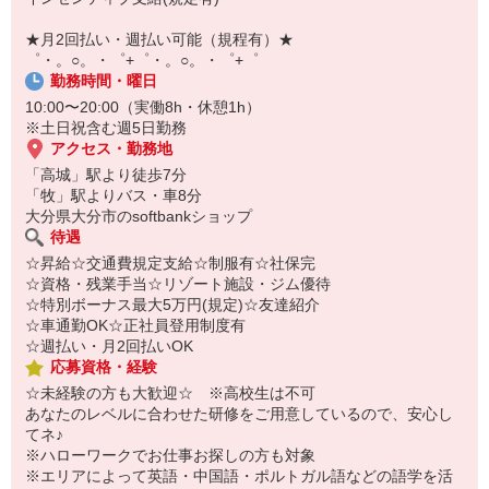
即日登録もOK♪
★月2回払い・週払い可能（規程有）★
気になった方はお気軽にご相談ください！
゜・。○。・゜+゜・。○。・゜+゜
勤務時間・曜日
10:00〜20:00（実働8h・休憩1h）
※土日祝含む週5日勤務
アクセス・勤務地
「高城」駅より徒歩7分
「牧」駅よりバス・車8分
大分県大分市のsoftbankショップ
待遇
☆昇給☆交通費規定支給☆制服有☆社保完
☆資格・残業手当☆リゾート施設・ジム優待
☆特別ボーナス最大5万円(規定)☆友達紹介
☆車通勤OK☆正社員登用制度有
☆週払い・月2回払いOK
応募資格・経験
☆未経験の方も大歓迎☆ ※高校生は不可
あなたのレベルに合わせた研修をご用意しているので、安心し
てネ♪
※ハローワークでお仕事お探しの方も対象
※エリアによって英語・中国語・ポルトガル語などの語学を活