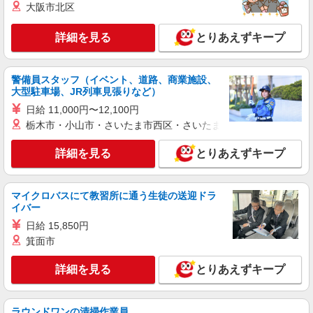
株式会社シエロ
大阪市北区
≪スマホアドバイザー≫
時給1400円〜1450円（経験・能力による） ※
詳細を見る
とりあえずキープ
残業代支給 ★交通費別途支給（規定あり） ゜
+゜・。○。・゜+゜・。○。・゜+゜ 入社祝い金10
大分県大分市のsoftbankショップ
万円支給(規定有) お友達を紹介頂くと, インセンテ
警備員スタッフ（イベント、道路、商業施設、
ィブ支給(規定有) ★月2回払い・週払い可能（規程
大型駐車場、JR列車見張りなど）
詳細を見る
キープ
有）★ ゜・。○。・゜+゜・。○。・゜+゜
日給 11,000円〜12,100円
栃木市・小山市・さいたま市西区・さいたま市岩槻区・久喜市・
紹介予定派遣
株式会社シエロ
詳細を見る
とりあえずキープ
≪スマホアドバイザー≫
時給1400円〜1450円（経験・能力による） ※
残業代支給 ★交通費別途支給（規定あり） ゜
マイクロバスにて教習所に通う生徒の送迎ドラ
+゜・。○。・゜+゜・。○。・゜+゜ 入社祝い金10
大分県大分市のsoftbankショップ
イバー
万円支給(規定有) お友達を紹介頂くと, インセンテ
日給 15,850円
ィブ支給(規定有) ★月2回払い・週払い可能（規程
詳細を見る
キープ
有）★ ゜・。○。・゜+゜・。○。・゜+゜
箕面市
詳細を見る
とりあえずキープ
紹介予定派遣
株式会社シエロ
≪スマホアドバイザー≫
ラウンドワンの清掃作業員