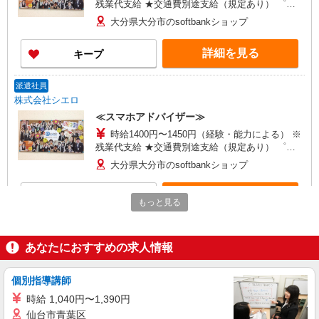
残業代支給 ★交通費別途支給（規定あり） ゜
+゜・。○。・゜+゜・。○。・゜+゜ 入社祝い金10
大分県大分市のsoftbankショップ
万円支給(規定有) お友達を紹介頂くと, インセンテ
ィブ支給(規定有) ★月2回払い・週払い可能（規程
詳細を見る
キープ
有）★ ゜・。○。・゜+゜・。○。・゜+゜
派遣社員
株式会社シエロ
≪スマホアドバイザー≫
時給1400円〜1450円（経験・能力による） ※
残業代支給 ★交通費別途支給（規定あり） ゜
+゜・。○。・゜+゜・。○。・゜+゜ 入社祝い金10
大分県大分市のsoftbankショップ
万円支給(規定有) お友達を紹介頂くと, インセンテ
ィブ支給(規定有) ★月2回払い・週払い可能（規程
詳細を見る
キープ
有）★ ゜・。○。・゜+゜・。○。・゜+゜
もっと見る
紹介予定派遣
株式会社シエロ
あなたにおすすめの求人情報
≪スマホアドバイザー≫
時給1400円〜1450円（経験・能力による） ※
個別指導講師
残業代支給 ★交通費別途支給（規定あり） ゜
時給 1,040円〜1,390円
+゜・。○。・゜+゜・。○。・゜+゜ 入社祝い金10
大分県大分市のsoftbankショップ
仙台市青葉区
万円支給(規定有) お友達を紹介頂くと, インセンテ