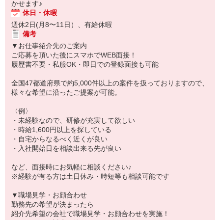
かせます♪
休日・休暇
週休2日(月8〜11日）、有給休暇
備考
▼お仕事紹介先のご案内
ご応募を頂いた後にスマホでWEB面接！
履歴書不要・私服OK・即日での登録面接も可能
全国47都道府県で約5,000件以上の案件を扱っておりますので、
様々な希望に沿ったご提案が可能。
〈例〉
・未経験なので、研修が充実して欲しい
・時給1,600円以上を探している
・自宅からなるべく近くが良い
・入社開始日を相談出来る先が良い
など、面接時にお気軽に相談ください♪
※経験が有る方は土日休み・時短等も相談可能です
▼職場見学・お顔合わせ
勤務先の希望が決まったら
紹介先希望の会社で職場見学・お顔合わせを実施！