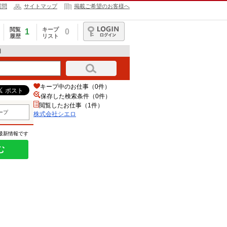
質問
サイトマップ
掲載ご希望のお客様へ
閲覧
キープ
1
0
履歴
リスト
ログイン
細
キープ中のお仕事（0件）
保存した検索条件（
0
件）
閲覧したお仕事（1件）
ープ
株式会社シエロ
の最新情報です
む