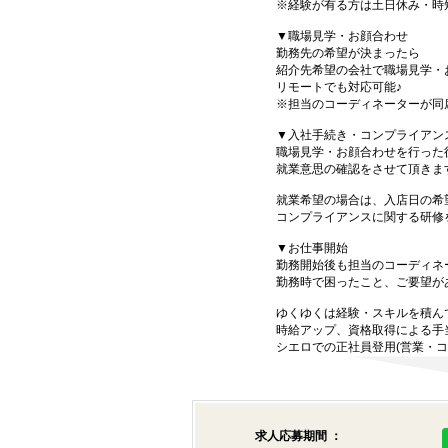
※経験が有る方は土日休み・時
▼職場見学・お顔合わせ
勤務先の希望が決まったら
紹介先希望の会社で職場見学・
リモートでも対応可能♪
※担当のコーディネーターが同
▼入社手続き・コンプライアン
職場見学・お顔合わせを行った
就業意思の確認をさせて頂きま
就業希望の場合は、入店日の希
コンプライアンスに関する研修
▼お仕事開始
勤務開始後も担当のコーディネ
勤務時で困ったこと、ご要望が
ゆくゆくは経験・スキルを積ん
時給アップ、資格取得による手
シエロでの正社員登用(営業・コ
求人応募期間 ：