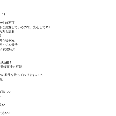
憩1h）
校生は不可
をご用意しているので、安心してネ♪
の方も対象
暇
有☆社保完
設・ジム優待
)☆友達紹介
有
EB面接！
の登録面接も可能
件以上の案件を扱っておりますので、
能。
て欲しい
る
良い
ださい♪