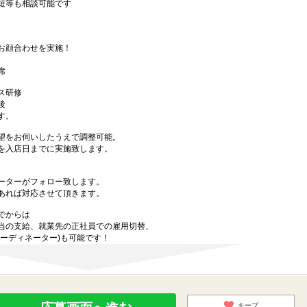
短等も相談可能です
お顔合わせを実施！
席
ス研修
後
す。
望をお伺いしたうえで調整可能。
を入店日までに実施致します。
ーターがフォロー致します。
あれば対応させて頂きます。
でからは
当の支給、就業先の正社員での雇用切替、
ーディネーター)も可能です！
キープ