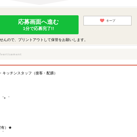
応募画面へ進む
キープ
1分で応募完了!!
せんので、プリントアウトして保管をお願いします。
・キッチンスタッフ（接客・配膳）
゜+゜
程有）★
+゜