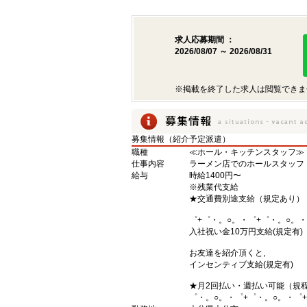
求人応募期間 ：
2026/08/07 ～ 2026/08/31
※掲載を終了した求人は閲覧できま
募集情報（紹介予定派遣）
職種
≪ホール・キッチンスタッフ≫
仕事内容
ラーメン店でのホールスタッフ
給与
時給1400円〜
※残業代支給
★交通費別途支給（規定あり）
゜+゜・。○。・゜+゜・。○。・
入社祝い金10万円支給(規定有)
お友達を紹介頂くと,
インセンティブ支給(規定有)
★月2回払い・週払い可能（規
゜・。○。・゜+゜・。○。・゜