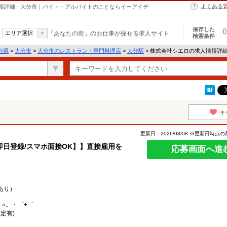
よくある
詳細 - 大分市｜バイト・アルバイトのことならイーアイデ
保存した
0
エリア選択
「あなたの街」のお仕事が探せる求人サイト
検索条件
分県
>
大分市
>
大分市のレストラン・専門料理店
>
大分駅
> 株式会社シエロの求人情報詳
キ
更新日：2026/08/08 ※更新日時点
日登録/スマホ面接OK】】直接雇用を
応募画面へ進
あり）
。○。・゜+゜
定有)