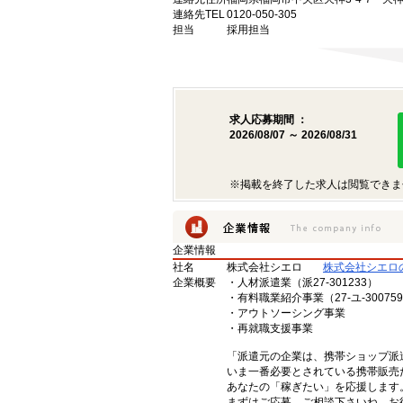
連絡先TEL
0120-050-305
担当
採用担当
求人応募期間 ：
2026/08/07 ～ 2026/08/31
※掲載を終了した求人は閲覧できま
企業情報
社名
株式会社シエロ
株式会社シエロ
企業概要
・人材派遣業（派27-301233）
・有料職業紹介事業（27-ユ-30075
・アウトソーシング事業
・再就職支援事業
「派遣元の企業は、携帯ショップ派
いま一番必要とされている携帯販売
あなたの「稼ぎたい」を応援します
まずはご応募、ご相談下さいね。お