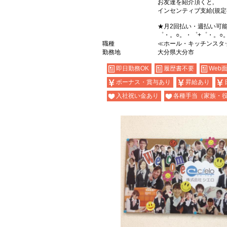
お友達を紹介頂くと,
インセンティブ支給(規定
★月2回払い・週払い可
゜・。○。・゜+゜・。○
職種
≪ホール・キッチンスタ
勤務地
大分県大分市
即日勤務OK
履歴書不要
Web
ボーナス・賞与あり
昇給あり
入社祝い金あり
各種手当（家族・