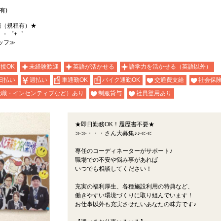
有)
能（規程有）★
。・゜+゜
ッフ≫
面接OK
未経験歓迎
英語が活かせる
語学力を活かせる（英語以外）
日払い
週払い
車通勤OK
バイク通勤OK
交通費支給
社会保
役職・インセンティブなど）あり
制服貸与
社員登用あり
★即日勤務OK！履歴書不要★
≫≫・・・さん大募集♪♪≪≪
専任のコーディネーターがサポート♪
職場での不安や悩み事があれば
いつでも相談してください！
充実の福利厚生、各種施設利用の特典など、
働きやすい環境づくりに取り組んでいます！
お仕事以外も充実させたいあなたの味方です♪