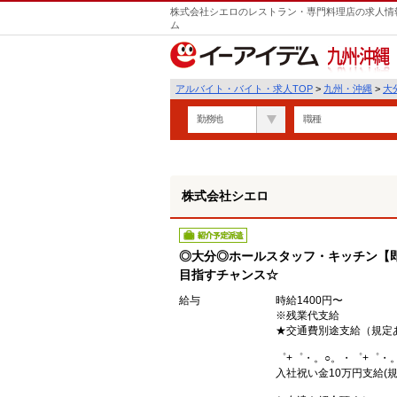
株式会社シエロのレストラン・専門料理店の求人情報
遣
ム
九州・沖縄
アルバイト・バイト・求人TOP
>
九州・沖縄
>
大
勤務地
職種
株式会社シエロ
紹介予定派遣
◎大分◎ホールスタッフ・キッチン【即
目指すチャンス☆
給与
時給1400円〜
※残業代支給
★交通費別途支給（規定
゜+゜・。○。・゜+゜・
入社祝い金10万円支給(規