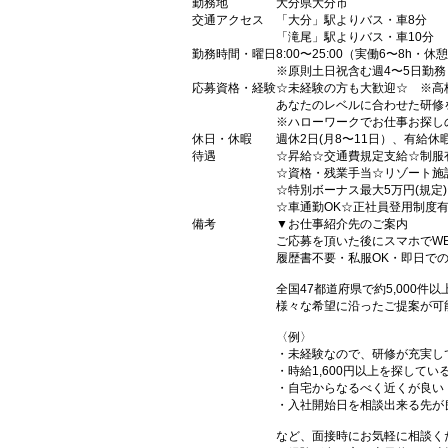
勤務地
大分県大分市
交通アクセス
「大分」駅よりバス・車8分
「滝尾」駅よりバス・車10分
勤務時間・曜日
8:00〜25:00（実働6〜8h・休
※原則土日祝含む週4〜5日勤務
応募資格・経験
☆未経験の方も大歓迎☆ ※高
あなたのレベルに合わせた研修
※ハローワークでお仕事お探し
休日・休暇
週休2日(月8〜11日）、有給休
待遇
☆昇給☆交通費規定支給☆制服
☆資格・残業手当☆リゾート施
☆特別ボーナス最大5万円(規定
☆車通勤OK☆正社員登用制度
備考
▼お仕事紹介先のご案内
ご応募を頂いた後にスマホでW
履歴書不要・私服OK・即日で
全国47都道府県で約5,000
様々な希望に沿ったご提案が可
〈例〉
・未経験なので、研修が充実し
・時給1,600円以上を探してい
・自宅からなるべく近くが良い
・入社開始日を相談出来る先が
など、面接時にお気軽に相談く