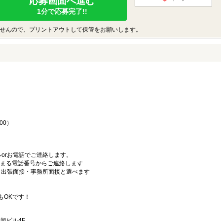
応募画面へ進む
1分で応募完了!!
せんので、プリントアウトして保管をお願いします。
♪
00）
orお電話でご連絡します。
始まる電話番号からご連絡します
）・出張面接・事務所面接と選べます
もOKです！
旭ビル4F