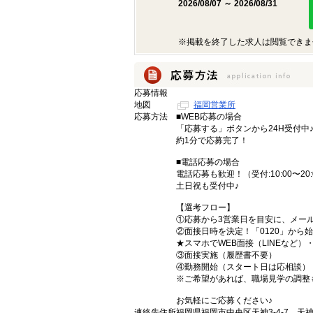
2026/08/07 ～ 2026/08/31
※掲載を終了した求人は閲覧できま
応募情報
地図
福岡営業所
応募方法
■WEB応募の場合
「応募する」ボタンから24H受付中
約1分で応募完了！
■電話応募の場合
電話応募も歓迎！（受付:10:00〜20:
土日祝も受付中♪
【選考フロー】
①応募から3営業日を目安に、メール
②面接日時を決定！「0120」から
★スマホでWEB面接（LINEなど
③面接実施（履歴書不要）
④勤務開始（スタート日は応相談）
※ご希望があれば、職場見学の調整
お気軽にご応募ください♪
連絡先住所
福岡県福岡市中央区天神3-4-7 天神