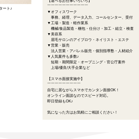
【選べるお仕事いろいろ】
￣￣￣￣￣￣￣￣￣￣￣
タート♪
▼オフィスワーク
事務、経理、データ入力、コールセンター、受付
▼工場・製造・軽作業系
機械/食品製造・梱包・仕分け・加工・組立・検査
▼美容系
眉毛サロンのアイブロウ・ネイリスト・エステ
▼営業・販売
法人営業・アパレル販売・個別指導塾・人材紹介
▼人気案件も多数♪
短期・期間限定・オープニング・官公庁案件
上場/優良/大手企業など
【スマホ面接実施中】
￣￣￣￣￣￣￣￣￣
自宅に居ながらスマホでカンタン面接OK！
オンライン面談なのでスピード対応。
即日登録もOK♪
気になった方はお気軽にご相談ください！