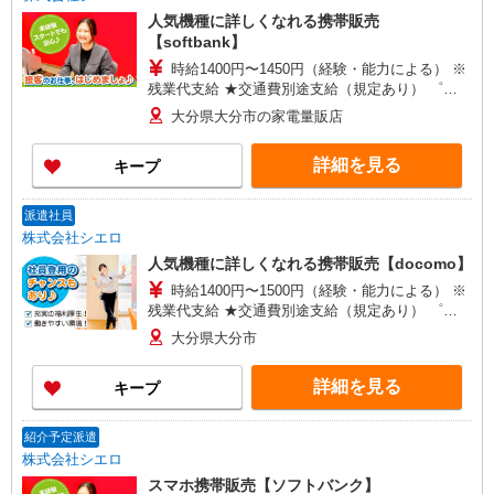
人気機種に詳しくなれる携帯販売
【softbank】
時給1400円〜1450円（経験・能力による） ※
残業代支給 ★交通費別途支給（規定あり） ゜
+゜・。○。・゜+゜・。○。・゜+゜ 入社祝い金10
大分県大分市の家電量販店
万円支給(規定有) お友達を紹介頂くと, インセンテ
ィブ支給(規定有) ★月2回払い・週払い可能（規程
詳細を見る
キープ
有）★ ゜・。○。・゜+゜・。○。・゜+゜
派遣社員
株式会社シエロ
人気機種に詳しくなれる携帯販売【docomo】
時給1400円〜1500円（経験・能力による） ※
残業代支給 ★交通費別途支給（規定あり） ゜
+゜・。○。・゜+゜・。○。・゜+゜ 入社祝い金10
大分県大分市
万円支給(規定有) お友達を紹介頂くと, インセンテ
ィブ支給(規定有) ★月2回払い・週払い可能（規程
詳細を見る
キープ
有）★ ゜・。○。・゜+゜・。○。・゜+゜
紹介予定派遣
株式会社シエロ
スマホ携帯販売【ソフトバンク】