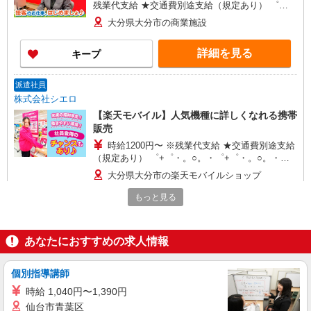
残業代支給 ★交通費別途支給（規定あり） ゜
+゜・。○。・゜+゜・。○。・゜+゜ 入社祝い金10
大分県大分市の商業施設
万円支給(規定有) お友達を紹介頂くと, インセンテ
ィブ支給(規定有) ★月2回払い・週払い可能（規程
詳細を見る
キープ
有）★ ゜・。○。・゜+゜・。○。・゜+゜
派遣社員
株式会社シエロ
【楽天モバイル】人気機種に詳しくなれる携帯
販売
時給1200円〜 ※残業代支給 ★交通費別途支給
（規定あり） ゜+゜・。○。・゜+゜・。○。・゜
+゜ 入社祝い金10万円支給(規定有) お友達を紹介
大分県大分市の楽天モバイルショップ
頂くと, インセンティブ支給(規定有) ★月2回払
い・週払い可能（規程有）★ ゜・。○。・゜
もっと見る
詳細を見る
キープ
+゜・。○。・゜+゜
紹介予定派遣
あなたにおすすめの求人情報
株式会社シエロ
【ドコモ】の店舗スタッフ
個別指導講師
時給1300円〜 ※残業代支給 ★交通費別途支給
時給 1,040円〜1,390円
（規定あり） ゜+゜・。○。・゜+゜・。○。・゜
仙台市青葉区
+゜ 入社祝い金10万円支給(規定有) お友達を紹介