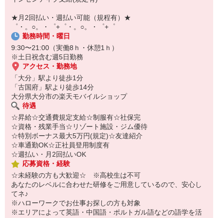
【スマホ面接実施中】
￣￣￣￣￣￣￣￣￣
★月2回払い・週払い可能（規程有）★
自宅に居ながらスマホでカンタン面接OK！
゜・。○。・゜+゜・。○。・゜+゜
オンライン面談なのでスピード対応。
勤務時間・曜日
9:30〜21:00（実働8ｈ・休憩1ｈ）
※土日祝含む週5日勤務
アクセス・勤務地
「大分」駅より徒歩1分
「古国府」駅より徒歩14分
大分県大分市の楽天モバイルショップ
待遇
☆昇給☆交通費規定支給☆制服有☆社保完
☆資格・残業手当☆リゾート施設・ジム優待
☆特別ボーナス最大5万円(規定)☆友達紹介
☆車通勤OK☆正社員登用制度有
☆週払い・月2回払いOK
応募資格・経験
☆未経験の方も大歓迎☆ ※高校生は不可
あなたのレベルに合わせた研修をご用意しているので、安心し
てネ♪
※ハローワークでお仕事お探しの方も対象
※エリアによって英語・中国語・ポルトガル語などの語学を活