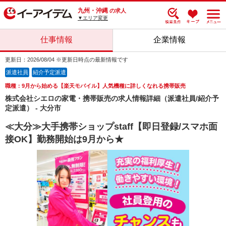
九州・沖縄
の求人
▼エリア変更
仕事情報
企業情報
更新日：2026/08/04 ※更新日時点の最新情報です
派遣社員
紹介予定派遣
職種：9月から始める【楽天モバイル】人気機種に詳しくなれる携帯販売
株式会社シエロの家電・携帯販売の求人情報詳細（派遣社員/紹介予
定派遣） - 大分市
≪大分≫大手携帯ショップstaff【即日登録/スマホ面
接OK】勤務開始は9月から★