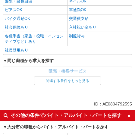
髪型・髪色自由
ネイルOK
ピアスOK
車通勤OK
バイク通勤OK
交通費支給
社会保険あり
入社祝い金あり
各種手当（家族・役職・インセン
制服貸与
ティブなど）あり
社員登用あり
同じ職種から求人を探す
販売・接客サービス
家電・携帯販売
関連する条件をもっと見る
同じ特徴から求人を探す
未経験歓迎
ミドル（40代～）活躍中
ID：AE0804792595
英語が活かせる
ボーナス・賞与あり
その他の条件でバイト・アルバイト・パートを探す
日払い
車通勤OK
大分市の職種からバイト・アルバイト・パートを探す
交通費支給
社会保険あり