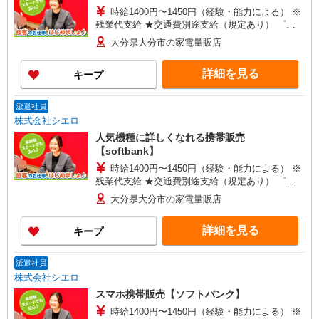
時給1400円〜1450円（経験・能力による） ※
残業代支給 ★交通費別途支給（規定あり） ゜
+゜・。○。・゜+゜・。○。・゜+゜ 入社祝い金10
大分県大分市の家電量販店
万円支給(規定有) お友達を紹介頂くと, インセンテ
ィブ支給(規定有) ★月2回払い・週払い可能（規程
詳細を見る
キープ
有）★ ゜・。○。・゜+゜・。○。・゜+゜
派遣社員
株式会社シエロ
人気機種に詳しくなれる携帯販売
【softbank】
時給1400円〜1450円（経験・能力による） ※
残業代支給 ★交通費別途支給（規定あり） ゜
+゜・。○。・゜+゜・。○。・゜+゜ 入社祝い金10
大分県大分市の家電量販店
万円支給(規定有) お友達を紹介頂くと, インセンテ
ィブ支給(規定有) ★月2回払い・週払い可能（規程
詳細を見る
キープ
有）★ ゜・。○。・゜+゜・。○。・゜+゜
派遣社員
株式会社シエロ
スマホ携帯販売【ソフトバンク】
時給1400円〜1450円（経験・能力による） ※