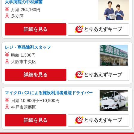
大学病院の中材滅菌
月給231500円〜256500円（経験・能力によ
月給 254,160円
る） ※上記金額に時間外手当/インセンティブが加
足立区
算・賞与あり・時間外手当あり（平均残業時間：
大分県大分市の家電量販店
10h/月）・地域手当/職能手当あり・Workstyle支
援金（4000円/月）あり・実績によりインセンティ
詳細を見る
とりあえずキープ
詳細を見る
キープ
ブあり ★交通費別途支給（規定あり） ゜+゜・。
○。・゜+゜・。○。・゜+゜ 入社祝い金10万円支
給(規定有) お友達を紹介頂くと, インセンティブ支
派遣社員
レジ・商品陳列スタッフ
給(規定有) ゜・。○。・゜+゜・。○。・゜+゜
株式会社シエロ
時給 1,300円
携帯販売スタッフ【au】
大阪市中央区
月給259200円〜300000円（経験・能力によ
る） ※研修期間6か月・時給1500円〜 ※残業代支
詳細を見る
とりあえずキープ
給 ★交通費別途支給（規定あり） ゜+゜・。
大分県大分市の家電量販店
○。・゜+゜・。○。・゜+゜ 入社祝い金10万円支
給(規定有) お友達を紹介頂くと, インセンティブ支
詳細を見る
キープ
給(規定有) ゜・。○。・゜+゜・。○。・゜+゜
マイクロバスによる施設利用者送迎ドライバー
日給 10,900円〜10,900円
神戸市須磨区
詳細を見る
とりあえずキープ