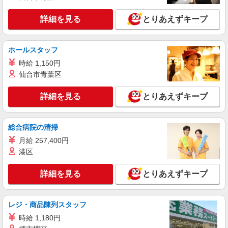
大分県大分市のdocomoショップ
頂くと, インセンティブ支給(規定有) ★月2回払
い・週払い可能（規程有）★ ゜・。○。・゜
詳細を見る
とりあえずキープ
詳細を見る
キープ
+゜・。○。・゜+゜
紹介予定派遣
ホールスタッフ
株式会社シエロ
時給 1,150円
【softbank】人気機種に詳しくなれる携帯販
仙台市青葉区
売
月給240000円〜300800円（経験・能力によ
詳細を見る
とりあえずキープ
る） 固定残業代:37300円〜46600円（25時間相
当） ＊時間外勤務の有無にかかわらず固定残業代
大分県大分市のsoftbankショップ
は支給されます。また、相当時間を超えて時間外
総合病院の清掃
勤務した場合は1分単位で残業代が追加で支給され
詳細を見る
キープ
ます。 ※試用期間あり4ヶ月 月給25万円以上 ※
月給 257,400円
残業代支給 ★交通費別途支給（規定あり） ゜
港区
+゜・。○。・゜+゜・。○。・゜+゜ 入社祝い金10
紹介予定派遣
万円支給(規定有) お友達を紹介頂くと, インセンテ
株式会社シエロ
詳細を見る
とりあえずキープ
ィブ支給(規定有) ゜・。○。・゜+゜・。○。・゜
【docomo】の携帯販売スタッフ
+゜
未経験 時給1400円〜 ※残業代支給 ★交通費
レジ・商品陳列スタッフ
別途支給（規定あり） ゜+゜・。○。・゜+゜・。
○。・゜+゜ 入社祝い金10万円支給(規定有) お友達
大分県大分市のdocomoショップ
時給 1,180円
を紹介頂くと, インセンティブ支給(規定有) ★月2