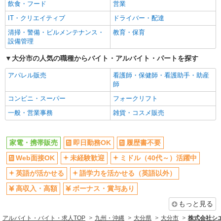
社員登用あり
飲食・フード
営業
IT・クリエイティブ
ドライバー・配達
清掃・警備・ビルメンテナンス・
教育・保育
設備管理
大分市の人気の職種からバイト・アルバイト・パートを探す
アパレル販売
看護師・保健師・看護助手・助産
師
コンビニ・スーパー
フォークリフト
一般・営業事務
雑貨・コスメ販売
家電・携帯販売
即日勤務OK
履歴書不要
Web面接OK
未経験歓迎
ミドル（40代～）活躍中
英語が活かせる
語学力を活かせる（英語以外）
高収入・高額
ボーナス・賞与あり
もっと見る
アルバイト・バイト・求人TOP
九州・沖縄
大分県
大分市
株式会社シ