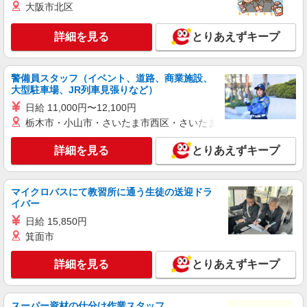
大阪市北区
派遣社員
株式会社シエロ
詳細を見る
とりあえずキープ
【softbank】人気機種に詳しくなれる携帯販
売
時給1250円〜 ※残業代支給 ★交通費別途支給
警備員スタッフ（イベント、道路、商業施設、
（規定あり） ゜+゜・。○。・゜+゜・。○。・゜
大型駐車場、JR列車見張りなど）
+゜ 入社祝い金10万円支給(規定有) お友達を紹介
大分県大分市のsoftbankショップ
日給 11,000円〜12,100円
頂くと, インセンティブ支給(規定有) ★月2回払
栃木市・小山市・さいたま市西区・さいたま市岩槻区・久喜市・
い・週払い可能（規程有）★ ゜・。○。・゜
詳細を見る
キープ
+゜・。○。・゜+゜
詳細を見る
とりあえずキープ
紹介予定派遣
株式会社シエロ
マイクロバスにて教習所に通う生徒の送迎ドラ
スマホ携帯販売【ソフトバンク】
イバー
時給1400円〜1450円（経験・能力による） ※
日給 15,850円
残業代支給 ★交通費別途支給（規定あり） ゜
箕面市
+゜・。○。・゜+゜・。○。・゜+゜ 入社祝い金10
大分県大分市の家電量販店
万円支給(規定有) お友達を紹介頂くと, インセンテ
ィブ支給(規定有) ★月2回払い・週払い可能（規程
詳細を見る
とりあえずキープ
詳細を見る
キープ
有）★ ゜・。○。・゜+゜・。○。・゜+゜
派遣社員
スーパー資材の仕分け作業スタッフ