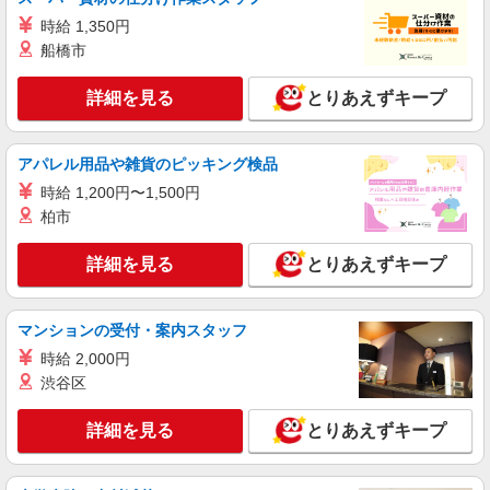
株式会社シエロ
時給 1,350円
【楽天モバイル】の携帯販売スタッフ
船橋市
時給1650円〜1850円（経験・能力による） ※
残業代支給 ★交通費別途支給（規定あり） ゜
詳細を見る
とりあえずキープ
+゜・。○。・゜+゜・。○。・゜+゜ 入社祝い金10
大分県大分市の楽天モバイルショップ
万円支給(規定有) お友達を紹介頂くと, インセンテ
ィブ支給(規定有) ★月2回払い・週払い可能（規程
アパレル用品や雑貨のピッキング検品
詳細を見る
キープ
有）★ ゜・。○。・゜+゜・。○。・゜+゜
時給 1,200円〜1,500円
派遣社員
柏市
株式会社シエロ
【docomo】人気機種に詳しくなれる携帯販売
詳細を見る
とりあえずキープ
時給1300円〜 ※残業代支給 ★交通費別途支給
（規定あり） ゜+゜・。○。・゜+゜・。○。・゜
+゜ 入社祝い金10万円支給(規定有) お友達を紹介
マンションの受付・案内スタッフ
大分県大分市のdocomoショップ
頂くと, インセンティブ支給(規定有) ★月2回払
時給 2,000円
い・週払い可能（規程有）★ ゜・。○。・゜
渋谷区
詳細を見る
キープ
+゜・。○。・゜+゜
詳細を見る
とりあえずキープ
派遣社員
株式会社シエロ
スマホ携帯販売【ソフトバンク】