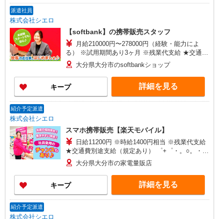
派遣社員
株式会社シエロ
【softbank】の携帯販売スタッフ
月給210000円〜278000円（経験・能力によ
る） ※試用期間あり3ヶ月 ※残業代支給 ★交通費
別途支給（規定あり） ゜+゜・。○。・゜+゜・。
大分県大分市のsoftbankショップ
○。・゜+゜ 入社祝い金10万円支給(規定有) お友達
を紹介頂くと, インセンティブ支給(規定有) ゜・。
詳細を見る
キープ
○。・゜+゜・。○。・゜+゜
紹介予定派遣
株式会社シエロ
スマホ携帯販売【楽天モバイル】
日給11200円 ※時給1400円相当 ※残業代支給
★交通費別途支給（規定あり） ゜+゜・。○。・゜
+゜・。○。・゜+゜ 入社祝い金10万円支給(規定
大分県大分市の家電量販店
有) お友達を紹介頂くと, インセンティブ支給(規定
有) ★月2回払い・週払い可能（規程有）★ ゜・。
詳細を見る
キープ
○。・゜+゜・。○。・゜+゜
紹介予定派遣
株式会社シエロ