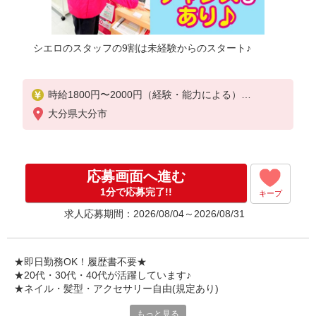
シエロのスタッフの9割は未経験からのスタート♪
時給1800円〜2000円（経験・能力による）
※残業代支給
大分県大分市
★交通費別途支給（規定あり）
゜+゜・。○。・゜+゜・。○。・゜+゜
入社祝い金10万円支給(規定有)
応募画面へ進む
お友達を紹介頂くと,
1分で応募完了!!
キープ
インセンティブ支給(規定有)
求人応募期間：2026/08/04～2026/08/31
★月2回払い・週払い可能（規程有）★
゜・。○。・゜+゜・。○。・゜+゜
★即日勤務OK！履歴書不要★
★20代・30代・40代が活躍しています♪
★ネイル・髪型・アクセサリー自由(規定あり)
もっと見る
シエロのスタッフは9割が未経験スタート。