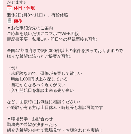
かせます♪
休日・休暇
週休2日(月8〜11日）、有給休暇
備考
▼お仕事紹介先のご案内
ご応募を頂いた後にスマホでWEB面接！
履歴書不要・私服OK・即日での登録面接も可能
全国47都道府県で約5,000件以上の案件を扱っておりますので、
様々な希望に沿ったご提案が可能。
〈例〉
・未経験なので、研修が充実して欲しい
・時給1,600円以上を探している
・自宅からなるべく近くが良い
・入社開始日を相談出来る先が良い
など、面接時にお気軽に相談ください♪
※経験が有る方は土日休み・時短等も相談可能です
▼職場見学・お顔合わせ
勤務先の希望が決まったら
紹介先希望の会社で職場見学・お顔合わせを実施！