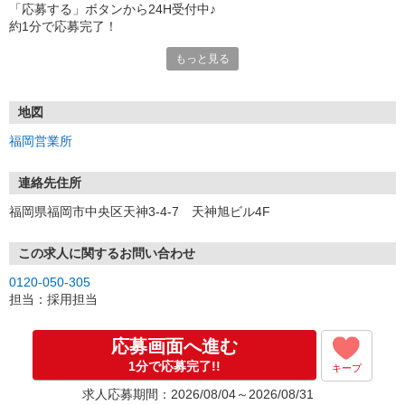
「応募する」ボタンから24H受付中♪
約1分で応募完了！
もっと見る
■電話応募の場合
電話応募も歓迎！（受付:10:00〜20:00）
土日祝も受付中♪
地図
【選考フロー】
福岡営業所
①応募から3営業日を目安に、メールorお電話でご連絡します。
②面接日時を決定！「0120」から始まる電話番号からご連絡します
★スマホでWEB面接（LINEなど）・出張面接・事務所面接と選べま
連絡先住所
す
福岡県福岡市中央区天神3-4-7 天神旭ビル4F
③面接実施（履歴書不要）
④勤務開始（スタート日は応相談）
※ご希望があれば、職場見学の調整もOKです！
この求人に関するお問い合わせ
0120-050-305
お気軽にご応募ください♪
担当：採用担当
応募画面へ進む
1分で応募完了!!
キープ
求人応募期間：2026/08/04～2026/08/31