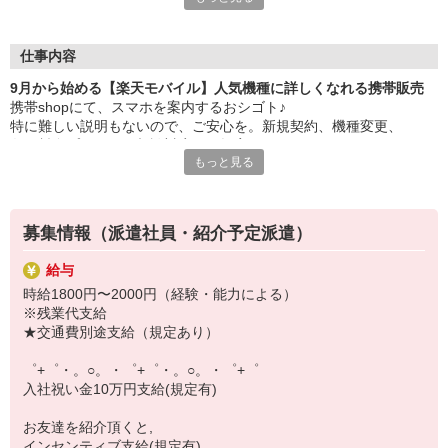
大手キャリアの店舗勤務なので安心・安定！
一度身に着けた知識は、
ずっと先まで役に立ちます！
仕事内容
9月から始める【楽天モバイル】人気機種に詳しくなれる携帯販売
丁寧な研修もあるので、
携帯shopにて、スマホを案内するおシゴト♪
みなさんから働きやすいと好評です♪
特に難しい説明もないので、ご安心を。新規契約、機種変更、
最新アプリ事情やお得なプラン、
各種料金プランのご相談対応・ご提案などをお願いします。
スマホの裏ワザを学べるチャンス♪
もっと見る
初めての方でも安心♪
【選べるお仕事いろいろ】
あなた専属のコーディネーターが親切・丁寧にフォローするので、
￣￣￣￣￣￣￣￣￣￣￣
満足度◎
▼オフィスワーク
募集情報（派遣社員・紹介予定派遣）
事務、経理、データ入力、コールセンター、受付
■携帯やインターネット販売業務
▼工場・製造・軽作業系
給与
docomo(ドコモ)/au(エーユー)・KDDI/softbank(ソフトバンク)など
機械/食品製造・梱包・仕分け・加工・組立・検査
時給1800円〜2000円（経験・能力による）
の大手キャリアから
▼美容系
※残業代支給
ワイモバイル(Y!mobille)、楽天モバイル、UQなど格安スマホまで幅
眉毛サロンのアイブロウ・ネイリスト・エステ
★交通費別途支給（規定あり）
広く紹介可能♪
▼営業・販売
人気のApple（アップル）店舗もございます！
法人営業・アパレル販売・個別指導塾・人材紹介
゜+゜・。○。・゜+゜・。○。・゜+゜
▼人気案件も多数♪
入社祝い金10万円支給(規定有)
短期・期間限定・オープニング・官公庁案件
上場/優良/大手企業など
お友達を紹介頂くと,
インセンティブ支給(規定有)