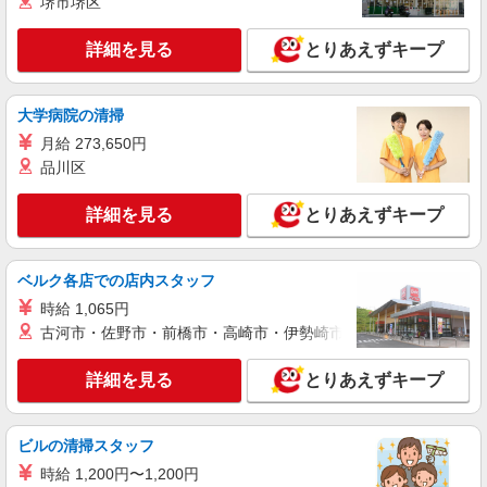
堺市堺区
回払い・週払い可能（規程有）★ ゜・。○。・゜
詳細を見る
キープ
+゜・。○。・゜+゜
詳細を見る
とりあえずキープ
紹介予定派遣
株式会社シエロ
大学病院の清掃
【docomo】人気機種に詳しくなれる携帯販売
月給 273,650円
時給1300円〜 ※残業代支給 ★交通費別途支給
品川区
（規定あり） ゜+゜・。○。・゜+゜・。○。・゜
+゜ 入社祝い金10万円支給(規定有) お友達を紹介
大分県大分市のdocomoショップ
頂くと, インセンティブ支給(規定有) ★月2回払
詳細を見る
とりあえずキープ
い・週払い可能（規程有）★ ゜・。○。・゜
詳細を見る
キープ
+゜・。○。・゜+゜
ベルク各店での店内スタッフ
派遣社員
時給 1,065円
株式会社シエロ
古河市・佐野市・前橋市・高崎市・伊勢崎市・太田市・館林市・
【softbank】の携帯販売スタッフ
月給210000円〜278000円（経験・能力によ
詳細を見る
とりあえずキープ
る） ※試用期間あり3ヶ月 ※残業代支給 ★交通費
別途支給（規定あり） ゜+゜・。○。・゜+゜・。
大分県大分市のsoftbankショップ
○。・゜+゜ 入社祝い金10万円支給(規定有) お友達
ビルの清掃スタッフ
を紹介頂くと, インセンティブ支給(規定有) ゜・。
詳細を見る
キープ
○。・゜+゜・。○。・゜+゜
時給 1,200円〜1,200円