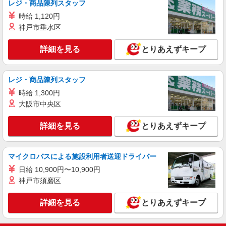
レジ・商品陳列スタッフ
時給1400円〜1450円（経験・能力による） ※
時給 1,120円
残業代支給 ★交通費別途支給（規定あり） ゜
神戸市垂水区
+゜・。○。・゜+゜・。○。・゜+゜ 入社祝い金10
大分県大分市の家電量販店
万円支給(規定有) お友達を紹介頂くと, インセンテ
ィブ支給(規定有) ★月2回払い・週払い可能（規程
詳細を見る
とりあえずキープ
詳細を見る
キープ
有）★ ゜・。○。・゜+゜・。○。・゜+゜
派遣社員
レジ・商品陳列スタッフ
株式会社シエロ
時給 1,300円
【softbank】人気機種に詳しくなれる携帯販
大阪市中央区
売
時給1250円〜 ※残業代支給 ★交通費別途支給
詳細を見る
とりあえずキープ
（規定あり） ゜+゜・。○。・゜+゜・。○。・゜
+゜ 入社祝い金10万円支給(規定有) お友達を紹介
大分県大分市のsoftbankショップ
頂くと, インセンティブ支給(規定有) ★月2回払
マイクロバスによる施設利用者送迎ドライバー
い・週払い可能（規程有）★ ゜・。○。・゜
詳細を見る
キープ
+゜・。○。・゜+゜
日給 10,900円〜10,900円
神戸市須磨区
詳細を見る
とりあえずキープ