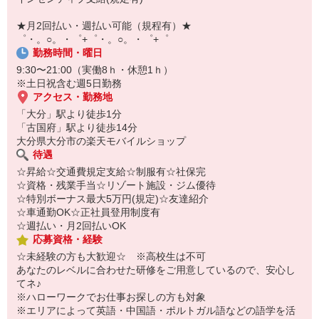
【スマホ面接実施中】
￣￣￣￣￣￣￣￣￣
★月2回払い・週払い可能（規程有）★
自宅に居ながらスマホでカンタン面接OK！
゜・。○。・゜+゜・。○。・゜+゜
オンライン面談なのでスピード対応。
勤務時間・曜日
9:30〜21:00（実働8ｈ・休憩1ｈ）
※土日祝含む週5日勤務
アクセス・勤務地
「大分」駅より徒歩1分
「古国府」駅より徒歩14分
大分県大分市の楽天モバイルショップ
待遇
☆昇給☆交通費規定支給☆制服有☆社保完
☆資格・残業手当☆リゾート施設・ジム優待
☆特別ボーナス最大5万円(規定)☆友達紹介
☆車通勤OK☆正社員登用制度有
☆週払い・月2回払いOK
応募資格・経験
☆未経験の方も大歓迎☆ ※高校生は不可
あなたのレベルに合わせた研修をご用意しているので、安心し
てネ♪
※ハローワークでお仕事お探しの方も対象
※エリアによって英語・中国語・ポルトガル語などの語学を活