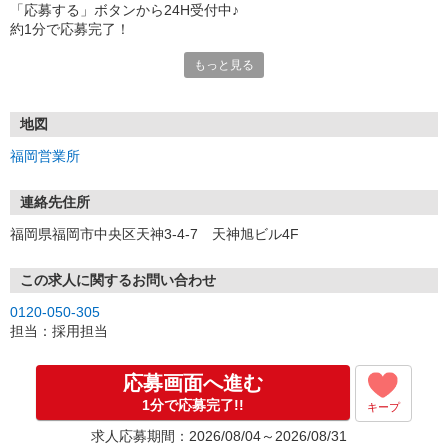
「応募する」ボタンから24H受付中♪
約1分で応募完了！
もっと見る
■電話応募の場合
電話応募も歓迎！（受付:10:00〜20:00）
土日祝も受付中♪
地図
【選考フロー】
福岡営業所
①応募から3営業日を目安に、メールorお電話でご連絡します。
②面接日時を決定！「0120」から始まる電話番号からご連絡します
★スマホでWEB面接（LINEなど）・出張面接・事務所面接と選べま
連絡先住所
す
福岡県福岡市中央区天神3-4-7 天神旭ビル4F
③面接実施（履歴書不要）
④勤務開始（スタート日は応相談）
※ご希望があれば、職場見学の調整もOKです！
この求人に関するお問い合わせ
0120-050-305
お気軽にご応募ください♪
担当：採用担当
応募画面へ進む
1分で応募完了!!
キープ
求人応募期間：2026/08/04～2026/08/31