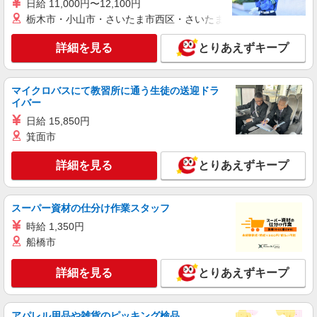
派遣社員
日給 11,000円〜12,100円
株式会社シエロ
栃木市・小山市・さいたま市西区・さいたま市岩槻区・久喜市・
スマホ携帯販売【楽天モバイル】
詳細を見る
とりあえずキープ
日給11200円 ※時給1400円相当 ※残業代支給
★交通費別途支給（規定あり） ゜+゜・。○。・゜
+゜・。○。・゜+゜ 入社祝い金10万円支給(規定
大分県大分市の家電量販店
有) お友達を紹介頂くと, インセンティブ支給(規定
マイクロバスにて教習所に通う生徒の送迎ドラ
有) ★月2回払い・週払い可能（規程有）★ ゜・。
イバー
詳細を見る
キープ
○。・゜+゜・。○。・゜+゜
日給 15,850円
箕面市
派遣社員
株式会社シエロ
詳細を見る
とりあえずキープ
人気機種に詳しくなれる携帯販売
【Y!mobile】
時給1400円〜1450円（経験・能力による） ※
スーパー資材の仕分け作業スタッフ
残業代支給 ★交通費別途支給（規定あり） ゜
時給 1,350円
+゜・。○。・゜+゜・。○。・゜+゜ 入社祝い金10
大分県大分市の家電量販店
船橋市
万円支給(規定有) お友達を紹介頂くと, インセンテ
ィブ支給(規定有) ★月2回払い・週払い可能（規程
詳細を見る
キープ
有）★ ゜・。○。・゜+゜・。○。・゜+゜
詳細を見る
とりあえずキープ
派遣社員
株式会社シエロ
アパレル用品や雑貨のピッキング検品