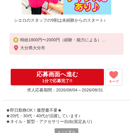
シエロのスタッフの9割は未経験からのスタート♪
時給1800円〜2000円（経験・能力による）
※残業代支給
大分県大分市
★交通費別途支給（規定あり）
゜+゜・。○。・゜+゜・。○。・゜+゜
入社祝い金10万円支給(規定有)
応募画面へ進む
お友達を紹介頂くと,
1分で応募完了!!
キープ
インセンティブ支給(規定有)
求人応募期間：2026/08/04～2026/08/31
★月2回払い・週払い可能（規程有）★
゜・。○。・゜+゜・。○。・゜+゜
★即日勤務OK！履歴書不要★
★20代・30代・40代が活躍しています♪
★ネイル・髪型・アクセサリー自由(規定あり)
もっと見る
シエロのスタッフは9割が未経験スタート。