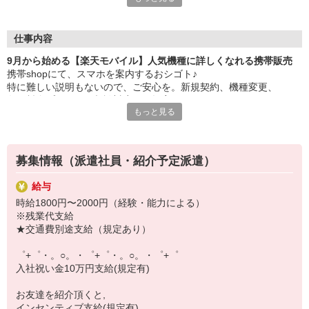
大手キャリアの店舗勤務なので安心・安定！
一度身に着けた知識は、
ずっと先まで役に立ちます！
仕事内容
9月から始める【楽天モバイル】人気機種に詳しくなれる携帯販売
丁寧な研修もあるので、
携帯shopにて、スマホを案内するおシゴト♪
みなさんから働きやすいと好評です♪
特に難しい説明もないので、ご安心を。新規契約、機種変更、
最新アプリ事情やお得なプラン、
各種料金プランのご相談対応・ご提案などをお願いします。
スマホの裏ワザを学べるチャンス♪
もっと見る
初めての方でも安心♪
【選べるお仕事いろいろ】
あなた専属のコーディネーターが親切・丁寧にフォローするので、
￣￣￣￣￣￣￣￣￣￣￣
満足度◎
▼オフィスワーク
募集情報（派遣社員・紹介予定派遣）
事務、経理、データ入力、コールセンター、受付
■携帯やインターネット販売業務
▼工場・製造・軽作業系
給与
docomo(ドコモ)/au(エーユー)・KDDI/softbank(ソフトバンク)など
機械/食品製造・梱包・仕分け・加工・組立・検査
時給1800円〜2000円（経験・能力による）
の大手キャリアから
▼美容系
※残業代支給
ワイモバイル(Y!mobille)、楽天モバイル、UQなど格安スマホまで幅
眉毛サロンのアイブロウ・ネイリスト・エステ
★交通費別途支給（規定あり）
広く紹介可能♪
▼営業・販売
人気のApple（アップル）店舗もございます！
法人営業・アパレル販売・個別指導塾・人材紹介
゜+゜・。○。・゜+゜・。○。・゜+゜
▼人気案件も多数♪
入社祝い金10万円支給(規定有)
短期・期間限定・オープニング・官公庁案件
上場/優良/大手企業など
お友達を紹介頂くと,
インセンティブ支給(規定有)