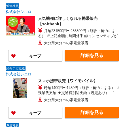
派遣社員
株式会社シエロ
人気機種に詳しくなれる携帯販売
【softbank】
月給231500円〜256500円（経験・能力によ
る） ※上記金額に時間外手当/インセンティブが加
算・賞与あり・時間外手当あり（平均残業時間：
大分県大分市の家電量販店
10h/月）・地域手当/職能手当あり・Workstyle支
援金（4000円/月）あり・実績によりインセンティ
詳細を見る
キープ
ブあり ★交通費別途支給（規定あり） ゜+゜・。
○。・゜+゜・。○。・゜+゜ 入社祝い金10万円支
給(規定有) お友達を紹介頂くと, インセンティブ支
紹介予定派遣
給(規定有) ゜・。○。・゜+゜・。○。・゜+゜
株式会社シエロ
スマホ携帯販売【ワイモバイル】
時給1400円〜1450円（経験・能力による） ※
残業代支給 ★交通費別途支給（規定あり） ゜
+゜・。○。・゜+゜・。○。・゜+゜ 入社祝い金10
大分県大分市の家電量販店
万円支給(規定有) お友達を紹介頂くと, インセンテ
ィブ支給(規定有) ★月2回払い・週払い可能（規程
詳細を見る
キープ
有）★ ゜・。○。・゜+゜・。○。・゜+゜
派遣社員