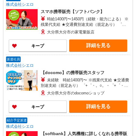
株式会社シエロ
スマホ携帯販売【ソフトバンク】
時給1400円〜1450円（経験・能力による） ※
残業代支給 ★交通費別途支給（規定あり） ゜
+゜・。○。・゜+゜・。○。・゜+゜ 入社祝い金10
大分県大分市の家電量販店
万円支給(規定有) お友達を紹介頂くと, インセンテ
ィブ支給(規定有) ★月2回払い・週払い可能（規程
詳細を見る
キープ
有）★ ゜・。○。・゜+゜・。○。・゜+゜
派遣社員
株式会社シエロ
【docomo】の携帯販売スタッフ
未経験 時給1400円〜 ※残業代支給 ★交通費
別途支給（規定あり） ゜+゜・。○。・゜+゜・。
○。・゜+゜ 入社祝い金10万円支給(規定有) お友達
大分県大分市のdocomoショップ
を紹介頂くと, インセンティブ支給(規定有) ★月2
回払い・週払い可能（規程有）★ ゜・。○。・゜
詳細を見る
キープ
+゜・。○。・゜+゜
紹介予定派遣
株式会社シエロ
【softbank】人気機種に詳しくなれる携帯販