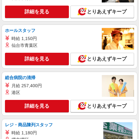
い・週払い可能（規程有）★ ゜・。○。・゜
詳細を見る
キープ
+゜・。○。・゜+゜
詳細を見る
とりあえずキープ
派遣社員
株式会社シエロ
ホールスタッフ
携帯販売スタッフ【docomo】
時給 1,150円
時給1400円〜1500円（経験・能力による） ※
仙台市青葉区
残業代支給 ★交通費別途支給（規定あり） ゜
+゜・。○。・゜+゜・。○。・゜+゜ 入社祝い金10
大分県大分市
詳細を見る
とりあえずキープ
万円支給(規定有) お友達を紹介頂くと, インセンテ
ィブ支給(規定有) ★月2回払い・週払い可能（規程
詳細を見る
キープ
有）★ ゜・。○。・゜+゜・。○。・゜+゜
総合病院の清掃
月給 257,400円
派遣社員
株式会社シエロ
港区
【楽天モバイル】の店舗スタッフ
詳細を見る
とりあえずキープ
時給1650円〜1850円（経験・能力による） ※
残業代支給 ★交通費別途支給（規定あり） ゜
+゜・。○。・゜+゜・。○。・゜+゜ 入社祝い金10
大分県大分市の楽天モバイルショップ
万円支給(規定有) お友達を紹介頂くと, インセンテ
レジ・商品陳列スタッフ
ィブ支給(規定有) ★月2回払い・週払い可能（規程
時給 1,180円
詳細を見る
キープ
有）★ ゜・。○。・゜+゜・。○。・゜+゜