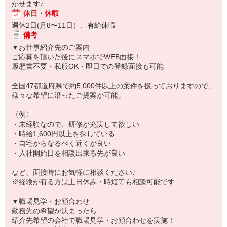
かせます♪
休日・休暇
週休2日(月8〜11日）、有給休暇
備考
▼お仕事紹介先のご案内
ご応募を頂いた後にスマホでWEB面接！
履歴書不要・私服OK・即日での登録面接も可能
全国47都道府県で約5,000件以上の案件を扱っておりますので、
様々な希望に沿ったご提案が可能。
〈例〉
・未経験なので、研修が充実して欲しい
・時給1,600円以上を探している
・自宅からなるべく近くが良い
・入社開始日を相談出来る先が良い
など、面接時にお気軽に相談ください♪
※経験が有る方は土日休み・時短等も相談可能です
▼職場見学・お顔合わせ
勤務先の希望が決まったら
紹介先希望の会社で職場見学・お顔合わせを実施！