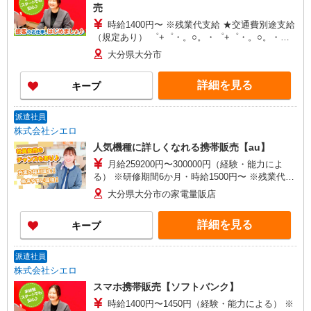
売
時給1400円〜 ※残業代支給 ★交通費別途支給
（規定あり） ゜+゜・。○。・゜+゜・。○。・゜
+゜ 入社祝い金10万円支給(規定有) お友達を紹介
大分県大分市
頂くと, インセンティブ支給(規定有) ★月2回払
い・週払い可能（規程有）★ ゜・。○。・゜
詳細を見る
キープ
+゜・。○。・゜+゜
派遣社員
株式会社シエロ
人気機種に詳しくなれる携帯販売【au】
月給259200円〜300000円（経験・能力によ
る） ※研修期間6か月・時給1500円〜 ※残業代支
給 ★交通費別途支給（規定あり） ゜+゜・。
大分県大分市の家電量販店
○。・゜+゜・。○。・゜+゜ 入社祝い金10万円支
給(規定有) お友達を紹介頂くと, インセンティブ支
詳細を見る
キープ
給(規定有) ゜・。○。・゜+゜・。○。・゜+゜
派遣社員
株式会社シエロ
スマホ携帯販売【ソフトバンク】
時給1400円〜1450円（経験・能力による） ※