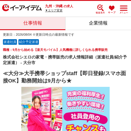
九州・沖縄
の求人
▼エリア変更
仕事情報
企業情報
更新日：2026/08/04 ※更新日時点の最新情報です
派遣社員
紹介予定派遣
職種：9月から始める【楽天モバイル】人気機種に詳しくなれる携帯販売
株式会社シエロの家電・携帯販売の求人情報詳細（派遣社員/紹介予
定派遣） - 大分市
≪大分≫大手携帯ショップstaff【即日登録/スマホ面
接OK】勤務開始は9月から★