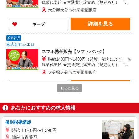
残業代支給 ★交通費別途支給（規定あり） ゜
+゜・。○。・゜+゜・。○。・゜+゜ 入社祝い金10
大分県大分市の家電量販店
万円支給(規定有) お友達を紹介頂くと, インセンテ
ィブ支給(規定有) ★月2回払い・週払い可能（規程
詳細を見る
キープ
有）★ ゜・。○。・゜+゜・。○。・゜+゜
派遣社員
株式会社シエロ
スマホ携帯販売【ソフトバンク】
時給1400円〜1450円（経験・能力による） ※
残業代支給 ★交通費別途支給（規定あり） ゜
+゜・。○。・゜+゜・。○。・゜+゜ 入社祝い金10
大分県大分市の家電量販店
万円支給(規定有) お友達を紹介頂くと, インセンテ
ィブ支給(規定有) ★月2回払い・週払い可能（規程
詳細を見る
キープ
有）★ ゜・。○。・゜+゜・。○。・゜+゜
もっと見る
派遣社員
株式会社シエロ
あなたにおすすめの求人情報
【楽天モバイル】の店舗スタッフ
時給1200円〜 ※残業代支給 ★交通費別途支給
個別指導講師
（規定あり） ゜+゜・。○。・゜+゜・。○。・゜
時給 1,040円〜1,390円
+゜ 入社祝い金10万円支給(規定有) お友達を紹介
大分県大分市の楽天モバイルショップ
仙台市青葉区
頂くと, インセンティブ支給(規定有) ★月2回払