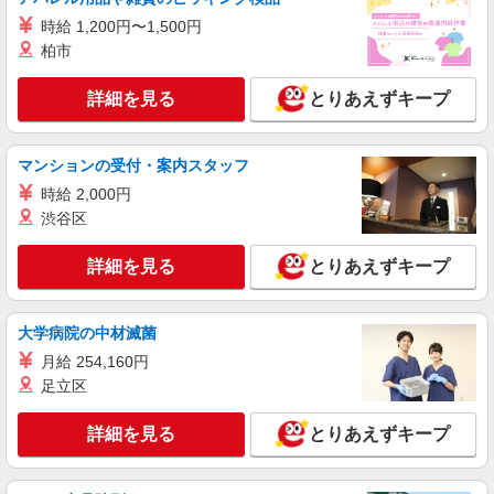
スマホ携帯販売【ワイモバイル】
時給 1,200円〜1,500円
時給1400円〜1450円（経験・能力による） ※
柏市
残業代支給 ★交通費別途支給（規定あり） ゜
+゜・。○。・゜+゜・。○。・゜+゜ 入社祝い金10
大分県大分市の家電量販店
詳細を見る
とりあえずキープ
万円支給(規定有) お友達を紹介頂くと, インセンテ
ィブ支給(規定有) ★月2回払い・週払い可能（規程
詳細を見る
キープ
有）★ ゜・。○。・゜+゜・。○。・゜+゜
マンションの受付・案内スタッフ
時給 2,000円
派遣社員
株式会社シエロ
渋谷区
人気機種に詳しくなれる携帯販売
【softbank】
詳細を見る
とりあえずキープ
時給1400円〜1450円（経験・能力による） ※
残業代支給 ★交通費別途支給（規定あり） ゜
+゜・。○。・゜+゜・。○。・゜+゜ 入社祝い金10
大学病院の中材滅菌
大分県大分市大字市の家電量販店
万円支給(規定有) お友達を紹介頂くと, インセンテ
月給 254,160円
ィブ支給(規定有) ★月2回払い・週払い可能（規程
足立区
詳細を見る
キープ
有）★ ゜・。○。・゜+゜・。○。・゜+゜
詳細を見る
とりあえずキープ
紹介予定派遣
株式会社シエロ
携帯販売スタッフ【softbank】