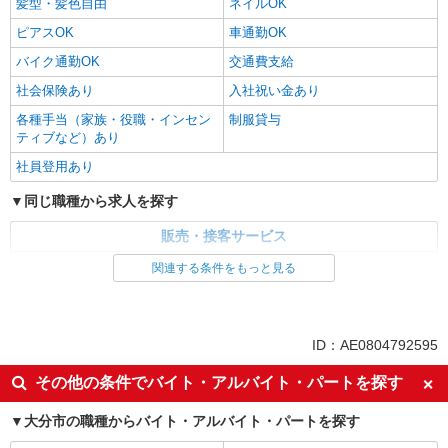
髪型・髪色自由
ネイルOK
ピアスOK
車通勤OK
バイク通勤OK
交通費支給
社会保険あり
入社祝い金あり
各種手当（家族・役職・インセン
制服貸与
ティブなど）あり
社員登用あり
同じ職種から求人を探す
販売・接客サービス
家電・携帯販売
関連する条件をもっと見る
同じ特徴から求人を探す
未経験歓迎
ミドル（40代～）活躍中
ID：AE0804792595
英語が活かせる
ボーナス・賞与あり
その他の条件でバイト・アルバイト・パートを探す
日払い
車通勤OK
大分市の職種からバイト・アルバイト・パートを探す
交通費支給
社会保険あり