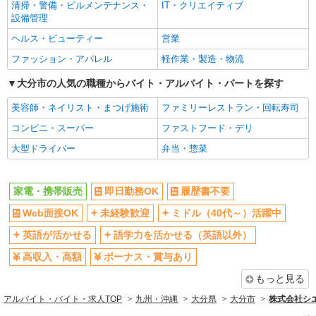
社員登用あり
清掃・警備・ビルメンテナンス・
IT・クリエイティブ
設備管理
ヘルス・ビューティー
営業
ファッション・アパレル
軽作業・製造・物流
大分市の人気の職種からバイト・アルバイト・パートを探す
美容師・ネイリスト・まつげ施術
ファミリーレストラン・回転寿司
コンビニ・スーパー
ファストフード・デリ
大型ドライバー
弁当・惣菜
家電・携帯販売
即日勤務OK
履歴書不要
Web面接OK
未経験歓迎
ミドル（40代～）活躍中
英語が活かせる
語学力を活かせる（英語以外）
高収入・高額
ボーナス・賞与あり
もっと見る
アルバイト・バイト・求人TOP
九州・沖縄
大分県
大分市
株式会社シ