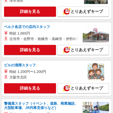
堺市堺区
紹介予定派遣
詳細を見る
とりあえずキープ
株式会社シエロ
【docomo】人気機種に詳しくなれる携帯販売
時給1200円〜1400円 ※給与幅は経験・スキル
ベルク各店での店内スタッフ
による ※残業代支給 ★交通費別途支給（規定あ
時給 1,065円
り） ゜+゜・。○。・゜+゜・。○。・゜+゜ 入社
大分県大分市のdocomoショップ
祝い金10万円支給(規定有) お友達を紹介頂くと, イ
古河市・佐野市・前橋市・高崎市・伊勢崎市・太田市・館林市・
ンセンティブ支給(規定有) ★月2回払い・週払い可
詳細を見る
キープ
能（規程有）★ ゜・。○。・゜+゜・。○。・゜
詳細を見る
とりあえずキープ
+゜
紹介予定派遣
株式会社シエロ
ビルの清掃スタッフ
【softbank】人気機種に詳しくなれる携帯販
時給 1,200円〜1,200円
売
大阪市北区
時給1250円〜 ※残業代支給 ★交通費別途支給
（規定あり） ゜+゜・。○。・゜+゜・。○。・゜
詳細を見る
とりあえずキープ
+゜ 入社祝い金10万円支給(規定有) お友達を紹介
大分県大分市のsoftbankショップ
頂くと, インセンティブ支給(規定有) ★月2回払
い・週払い可能（規程有）★ ゜・。○。・゜
詳細を見る
キープ
+゜・。○。・゜+゜
警備員スタッフ（イベント、道路、商業施設、
大型駐車場、JR列車見張りなど）