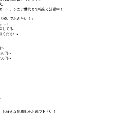
代、
ダー）、シニア世代まで幅広く活躍中！
り稼いでおきたい！」
な…」
探してる。」
絡ください♪
円〜
20円〜
50円〜
」
、お好きな勤務地をお選び下さい！！