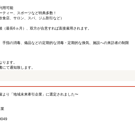
利用可能
ーティー、スポーツなど特典多数！
飲食店、サロン、スパ、ジム割引など）
後（最長6ヵ月）、双方が合意すれば直接雇用されます。
、手指の消毒、備品などの定期的な消毒・定期的な換気、施設への来訪者の制限
なります。
書にて通知致します。
省より「地域未来牽引企業」に選定されました〜
事業
049