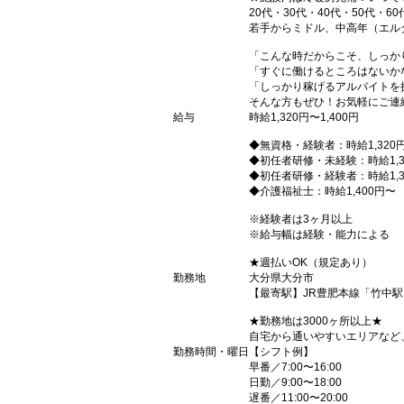
20代・30代・40代・50代・60
若手からミドル、中高年（エル
「こんな時だからこそ、しっか
「すぐに働けるところはないか
「しっかり稼げるアルバイトを
そんな方もぜひ！お気軽にご連
給与
時給1,320円〜1,400円
◆無資格・経験者：時給1,320
◆初任者研修・未経験：時給1,3
◆初任者研修・経験者：時給1,3
◆介護福祉士：時給1,400円〜
※経験者は3ヶ月以上
※給与幅は経験・能力による
★週払いOK（規定あり）
勤務地
大分県大分市
【最寄駅】JR豊肥本線「竹中駅
★勤務地は3000ヶ所以上★
自宅から通いやすいエリアなど
勤務時間・曜日
【シフト例】
早番／7:00〜16:00
日勤／9:00〜18:00
遅番／11:00〜20:00