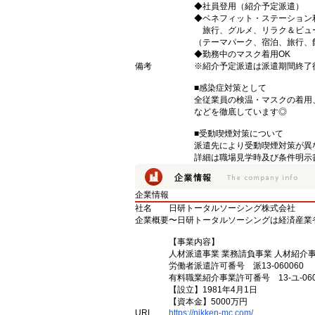
◆社員登用（紹介予定派遣）
◆ベネフィット・ステーション
旅行、グルメ、リラク＆ビュ
（テーマパーク、宿泊、旅行、
◆勤務中のマスク着用OK
備考
※紹介予定派遣は派遣期間終了
■感染症対策として
全従業員の検温・マスクの着用
などを徹底しています◎
■受動喫煙対策について
派遣先により受動喫煙対策が異
詳細は職場見学時及び条件明示
企業情報
社名
日研トータルソーシング株式会社
企業概要
〜日研トータルソーシングは経済産業
【事業内容】
人材派遣事業 業務請負事業 人材紹介
労働者派遣許可番号 派13-060060
有料職業紹介事業許可番号 13-ユ-060
【設立】1981年4月1日
【資本金】5000万円
URL
https://nikken-mc.com/