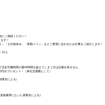
軽にご相談ください！
ります！
ト」「土日祝休み」「夜勤メイン」などご希望に合わせたお仕事をご紹介します！
）以上
）
て法定労働時間の週40時間を超えてしまう方は応募出来ません。
000円分プレゼント！（来社交通費として）
就業先による）
（直接雇用になった就業先による）