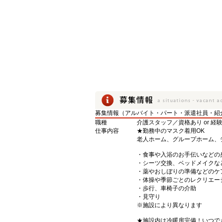
募集情報（アルバイト・パート・派遣社員・紹
職種
介護スタッフ／資格あり or 経
仕事内容
★勤務中のマスク着用OK
老人ホーム、グループホーム、
・食事や入浴のお手伝いなどの
・シーツ交換、ベッドメイクな
・薬やおしぼりの準備などのケ
・体操や季節ごとのレクリエー
・歩行、車椅子の介助
・見守り
※施設により異なります
★施設内は冷暖房完備！いつで