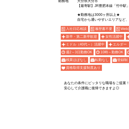
勤務地
大分県大分市
【最寄駅】JR豊肥本線「竹中駅
★勤務地は3000ヶ所以上★
自宅から通いやすいエリアなど、
入社日応相談
履歴書不要
Web
新卒・第二新卒歓迎
女性活躍中
ミドル（40代～）活躍中
エルダー
週2～3日勤務OK
10時～勤務OK
残業ほぼなし
転勤なし
登録制
資格取得支援制度あり
あなたの条件にピッタリな職場をご提案
安心して介護職に復帰できますよ◎