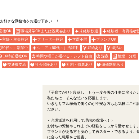
」
お好きな勤務地をお選び下さい！！
面接OK
職場見学OKまたは説明会あり
未経験歓迎
経験者・有資格者
主婦・主夫歓迎
フリーター歓迎
学歴不問
ブランクOK
（50代～）活躍中
シニア（60代～）活躍中
昇給あり
週払い
16時前退社OK
時間や曜日が選べる・シフト自由
深夜
禁煙・分煙
交通費支給
社会保険あり
社割・特典あり
研修制度あり
！
「子育てがひと段落し、もう一度介護の仕事に戻りた
私たちは、そんな想いを応援します。
いきなりフル稼働で働くのが不安な方もお気軽にご相
ださい。
＜介護派遣を利用して理想の職場へ！＞
お持ちの資格やこれまでの経験をしっかり活かせます
ブランクがある方も安心して再スタートできるよう、
に合った職場をご提案。