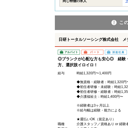
同じ特徴の求人
こ
日研トータルソーシング株式会社 メ
アルバイト
パート
派遣社員
◎ブランクが心配な方も安心◎ 経験
方、選択肢イロイロ！
給与
時給1,320円〜1,400円
◆無資格・経験者：時給1,320円
◆初任者研修・未経験：時給1,32
◆初任者研修・経験者：時給1,35
◆介護福祉士：時給1,400円〜
※経験者は3ヶ月以上
※給与幅は経験・能力による
★週払いOK（規定あり）
職種
介護スタッフ／資格あり or 経験