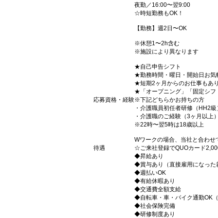
夜勤／16:00〜翌9:00
☆時短勤務もOK！
【勤務】週2日〜OK
※休憩1〜2h含む
※施設により異なります
★自己申告シフト
★勤務時間・曜日・開始日お気
★短期2ヶ月からのお仕事もあ
★「オープニング」「固定シフ
応募資格・経験
※下記どちらかお持ちの方
・介護職員初任者研修（HH2級
・介護職のご経験（3ヶ月以上
※22時〜翌5時は18歳以上
Wワークの場合、当社と合わせ
待遇
☆ご来社登録でQUOカード2,
◆昇給あり
◆賞与あり（直接雇用になった
◆週払いOK
◆有給休暇あり
◆交通費全額支給
◆自転車・車・バイク通勤OK
◆社会保険完備
◆研修制度あり