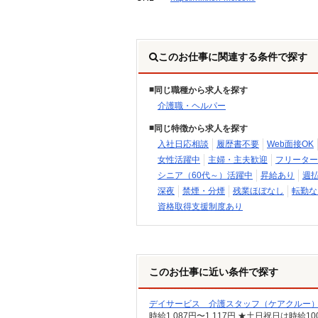
このお仕事に関連する条件で探す
同じ職種から求人を探す
介護職・ヘルパー
同じ特徴から求人を探す
入社日応相談
履歴書不要
Web面接OK
女性活躍中
主婦・主夫歓迎
フリーター
シニア（60代～）活躍中
昇給あり
週
深夜
禁煙・分煙
残業ほぼなし
転勤な
資格取得支援制度あり
このお仕事に近い条件で探す
デイサービス 介護スタッフ（ケアクルー
時給1,087円〜1,117円 ★土日祝日は時