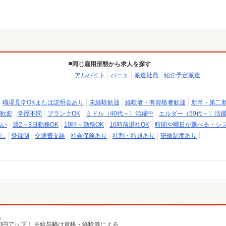
同じ雇用形態から求人を探す
アルバイト
パート
派遣社員
紹介予定派遣
職場見学OKまたは説明会あり
未経験歓迎
経験者・有資格者歓迎
新卒・第二
歓迎
学歴不問
ブランクOK
ミドル（40代～）活躍中
エルダー（50代～）活
払い
週2～3日勤務OK
10時～勤務OK
16時前退社OK
時間や曜日が選べる・シ
し
登録制
交通費支給
社会保険あり
社割・特典あり
研修制度あり
）
給100円アップ！ ※給与幅は資格・経験等による