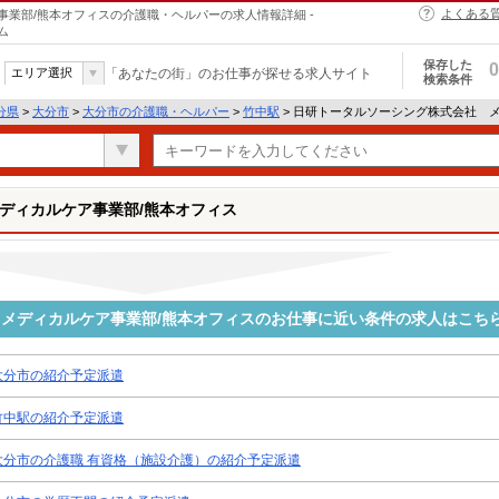
よくある
業部/熊本オフィスの介護職・ヘルパーの求人情報詳細 -
ム
保存した
0
エリア選択
「あなたの街」のお仕事が探せる求人サイト
検索条件
分県
>
大分市
>
大分市の介護職・ヘルパー
>
竹中駅
> 日研トータルソーシング株式会社 
ディカルケア事業部/熊本オフィス
メディカルケア事業部/熊本オフィスのお仕事に近い条件の求人はこち
大分市の紹介予定派遣
竹中駅の紹介予定派遣
大分市の介護職 有資格（施設介護）の紹介予定派遣