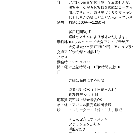
容
アパレル業界でお仕事してみませんか。
接客をしながらお客様を素敵にコーディ
慣れてきたら、売り場づくりやマネキン
おもしろさの幅はどんどん拡がっていき
給与
時給1,100円〜1,250円
試用期間3か月
経験やスキルにより考慮いたします。
勤務地
■エウルキューブ 大分アミュプラザ店
大分県大分市要町1番14号 アミュプラ
交通ア
JR大分駅〜徒歩1分
クセス
勤務時
9:30〜20300
間・曜
※上記時間内、1日6時間以上OK
日
詳細は面接にて応相談。
◎週4以上OK（土日祝日含む）
勤務形態:シフト制
応募資
高卒以上◎未経験OK
格・経
・アパレル販売経験者優遇
験
・フリーター・主婦・主夫、歓迎
＜こんな方にオススメ＞
ファッションが好き
洋服が好き