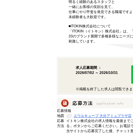
明るく経験のあるスタッフと
一緒にお客様の笑顔を見て、
仕事にやり甲斐を発見できる職場ですよ
未経験者も大歓迎です。
■ITOKIN株式会社について
「ITOKIN（イトキン）株式会社」は、「a
20のブランド展開で多種多様なニーズ
刺激しています。
求人応募期間 ：
2026/07/02 ～ 2026/10/31
※掲載を終了した求人は閲覧できま
応募情報
地図
エウルキューブ 大分アミュプラザ店
応募
イトキン株式会社の求人情報を最後まで
方法
る」ボタンからご応募ください。お電話
当サイトから応募完了した後、チャット形