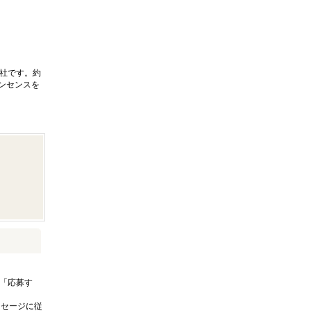
ル商社です。約
ンセンスを
「応募す
ッセージに従