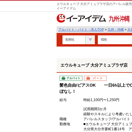
エウルキューブ 大分アミュプラザ店のアパレル販売
イーアイデム
九州・沖縄
アルバイト・バイト・求人TOP
>
九州・沖縄
>
大
勤務地
職種
エウルキューブ 大分アミュプラザ店
アルバイト
パート
髪色自由/ピアスOK 一日6h以上で
ぼなし！
給与
時給1,100円〜1,250円
試用期間3か月
経験やスキルにより考慮いた
職種
アパレルスタッフ/アルバイト
勤務地
■エウルキューブ 大分アミュ
大分県大分市要町1番14号 ア