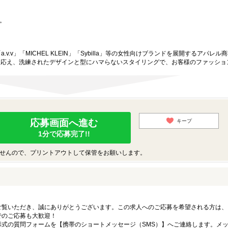
。
.v.v」「MICHEL KLEIN」「Sybilla」等の女性向けブランドを展開するアパレ
に応え、洗練されたデザインと型にハマらないスタイリングで、お客様のファッショ
応募画面へ進む
キープ
1分で応募完了!!
せんので、プリントアウトして保管をお願いします。
ご覧いただき、誠にありがとうございます。この求人へのご応募を希望される方は、
でのご応募も大歓迎！
式の質問フォームを【携帯のショートメッセージ（SMS）】へご連絡します。メ