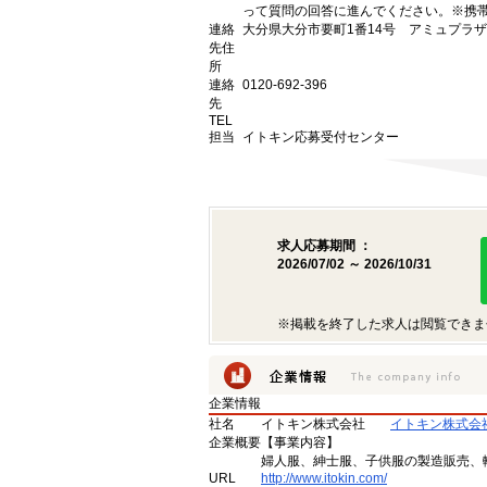
って質問の回答に進んでください。※携帯
連絡
大分県大分市要町1番14号 アミュプラザ
先住
所
連絡
0120-692-396
先
TEL
担当
イトキン応募受付センター
求人応募期間 ：
2026/07/02 ～ 2026/10/31
※掲載を終了した求人は閲覧できま
企業情報
社名
イトキン株式会社
イトキン株式会
企業概要
【事業内容】
婦人服、紳士服、子供服の製造販売、
URL
http://www.itokin.com/