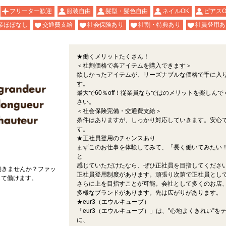
フリーター歓迎
服装自由
髪型・髪色自由
ネイルOK
ピアスO
業ほぼなし
交通費支給
社会保険あり
社割・特典あり
社員登用あ
★働くメリットたくさん！
＜社割価格で各アイテムを購入できます＞
欲しかったアイテムが、リーズナブルな価格で手に入
す。
最大で60％off！従業員ならではのメリットを楽しんで
さい。
＜社会保険完備・交通費支給＞
条件はありますが、しっかり対応していきます。安心
す。
★正社員登用のチャンスあり
まずこのお仕事を体験してみて、「長く働いてみたい
と
感じていただけたなら、ぜひ正社員を目指してくださ
働きませんか？ファッ
正社員登用制度があります。頑張り次第で正社員とし
して働けます。
さらに上を目指すことが可能。会社として多くのお店
多様なブランドがあります。先は広がりがあります。
★eur3（エウルキューブ）
「eur3（エウルキューブ）」は、”心地よくきれい”を
に、