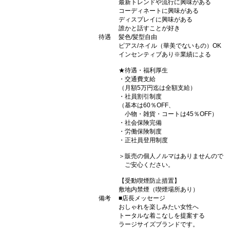
最新トレンドや流行に興味がある
コーディネートに興味がある
ディスプレイに興味がある
誰かと話すことが好き
待遇
髪色/髪型自由
ピアス/ネイル（華美でないもの）OK
インセンティブあり※業績による
★待遇・福利厚生
・交通費支給
（月額5万円迄は全額支給）
・社員割引制度
（基本は60％OFF、
小物・雑貨・コートは45％OFF）
・社会保険完備
・労働保険制度
・正社員登用制度
＞販売の個人ノルマはありませんので
ご安心ください。
【受動喫煙防止措置】
敷地内禁煙（喫煙場所あり）
備考
■店長メッセージ
おしゃれを楽しみたい女性へ
トータルな着こなしを提案する
ラージサイズブランドです。