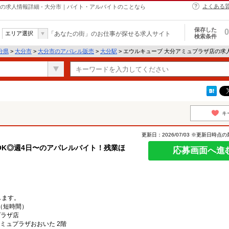
よくある
の求人情報詳細 - 大分市｜バイト・アルバイトのことなら
保存した
0
エリア選択
「あなたの街」のお仕事が探せる求人サイト
検索条件
分県
>
大分市
>
大分市のアパレル販売
>
大分駅
> エウルキューブ 大分アミュプラザ店の求
キ
更新日：2026/07/03 ※更新日時点
OK◎週4日〜のアパレルバイト！残業ほ
応募画面へ進
します。
（短時間）
プラザ店
ミュプラザおおいた 2階