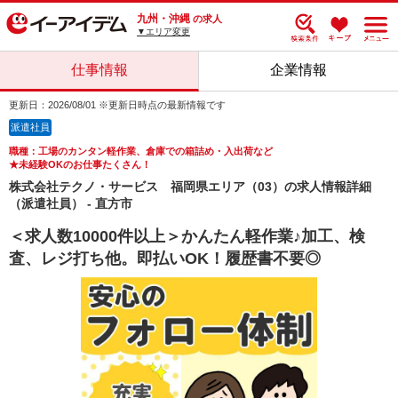
九州・沖縄
の求人
▼エリア変更
仕事情報
企業情報
更新日：2026/08/01 ※更新日時点の最新情報です
派遣社員
職種：工場のカンタン軽作業、倉庫での箱詰め・入出荷など
★未経験OKのお仕事たくさん！
株式会社テクノ・サービス 福岡県エリア（03）の求人情報詳細
（派遣社員） - 直方市
＜求人数10000件以上＞かんたん軽作業♪加工、検
査、レジ打ち他。即払いOK！履歴書不要◎