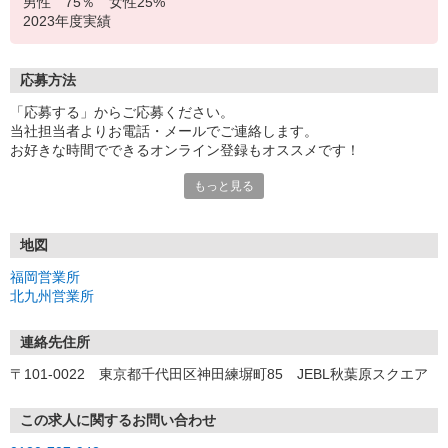
男性 75％ 女性25%
2023年度実績
応募方法
「応募する」からご応募ください。
当社担当者よりお電話・メールでご連絡します。
お好きな時間でできるオンライン登録もオススメです！
もっと見る
＜福岡営業所＞
〒810-0801 福岡県福岡市博多区中洲5-6-24 第6ガーデンビル 2
F
地図
＜北九州営業所＞
福岡営業所
〒806-0028 福岡県北九州市八幡西区熊手2-3-13 太陽生命八幡ビ
北九州営業所
ル 3F
連絡先住所
〒101-0022 東京都千代田区神田練塀町85 JEBL秋葉原スクエア
この求人に関するお問い合わせ