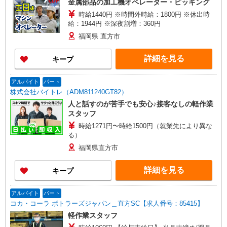
金属部品の加工機オペレーター・ピッキング
時給1440円 ※時間外時給：1800円 ※休出時
給：1944円 ※深夜割増：360円
福岡県 直方市
詳細を見る
キープ
アルバイト
パート
株式会社バイトレ（ADM811240GT82）
人と話すのが苦手でも安心♪接客なしの軽作業
スタッフ
時給1271円〜時給1500円（就業先により異な
る）
福岡県直方市
詳細を見る
キープ
アルバイト
パート
コカ・コーラ ボトラーズジャパン＿直方SC【求人番号：85415】
軽作業スタッフ