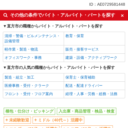
未経験歓迎
ミドル（40代～）活躍中
ID：AE0729581448
土日祝休み
上場企業・上場企業のグループ会
その他の条件でバイト・アルバイト・パートを探す
社
車通勤OK
交通費支給
直方市の職種からバイト・アルバイト・パートを探す
社会保険あり
清掃・警備・ビルメンテナンス・
教育・保育
設備管理
軽作業・製造・物流
販売・接客サービス
オフィスワーク・事務
建築・設備・アクティブワーク
直方市の人気の職種からバイト・アルバイト・パートを探す
製造・組立・加工
保育士・保育補助
医療事務・受付・クラーク
配送・配達ドライバー
フロント・受付・フロア案内
経理・人事・労務・総務・法務
梱包・仕分け・ピッキング
入出庫・商品管理・検品・検査
未経験歓迎
ミドル（40代～）活躍中