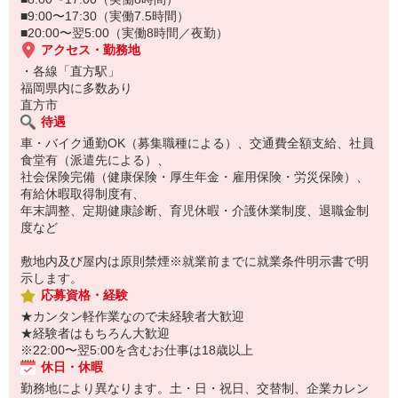
■9:00〜17:30（実働7.5時間）
■20:00〜翌5:00（実働8時間／夜勤）
アクセス・勤務地
・各線「直方駅」
福岡県内に多数あり
直方市
待遇
車・バイク通勤OK（募集職種による）、交通費全額支給、社員
食堂有（派遣先による）、
社会保険完備（健康保険・厚生年金・雇用保険・労災保険）、
有給休暇取得制度有、
年末調整、定期健康診断、育児休暇・介護休業制度、退職金制
度など
敷地内及び屋内は原則禁煙※就業前までに就業条件明示書で明
示します。
応募資格・経験
★カンタン軽作業なので未経験者大歓迎
★経験者はもちろん大歓迎
※22:00〜翌5:00を含むお仕事は18歳以上
休日・休暇
勤務地により異なります。土・日・祝日、交替制、企業カレン