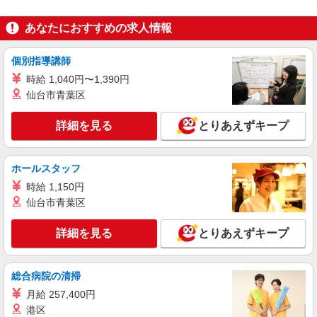
あなたにおすすめの求人情報
詳細を見る
キープ
個別指導講師
派遣社員
株式会社ユース 北九州支店/y08_0251
時給 1,040円〜1,390円
仙台市青葉区
お菓子の梱包作業
時給1150円
詳細を見る
とりあえずキープ
福岡県直方市
詳細を見る
キープ
ホールスタッフ
時給 1,150円
仙台市青葉区
詳細を見る
とりあえずキープ
総合病院の清掃
月給 257,400円
港区