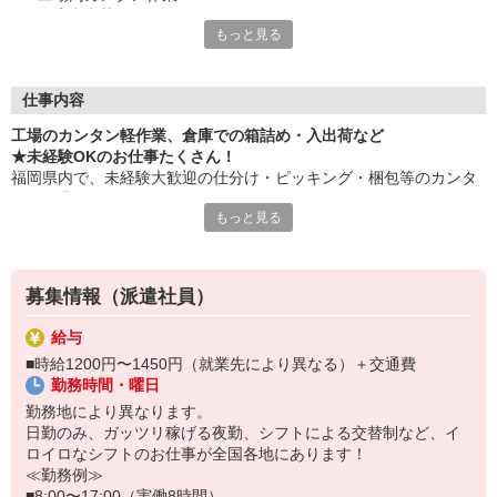
・倉庫内出荷
もっと見る
・ケア施設での配膳
・スーパーマーケットでの惣菜調理 など
≪性別問わずご活躍中！≫
仕事内容
一人ひとりのスキルや希望条件に応じてお仕事ご紹介します！
工場のカンタン軽作業、倉庫での箱詰め・入出荷など
車通勤・バイク通勤OKも多数あり！「交通費支給OK！」
★未経験OKのお仕事たくさん！
自宅から通いやすいお仕事お探しの方もぜひご登録下さい☆
福岡県内で、未経験大歓迎の仕分け・ピッキング・梱包等のカンタ
ン軽作業あります！
★即払いサービスあり
もっと見る
勤務実績に応じて給与の一部を給料日前にお支払いOK
お気軽に当社担当までお問い合わせください。（当社規定あり）
※原則月払いでの給与支払です。
募集情報（派遣社員）
＜あんしん資格取得制度＞
就業中の方にはフォークリフト・クレーン・玉掛け・溶接の資格
給与
取得を全力サポート！講習料・受験料を全額当社負担します。
■時給1200円〜1450円（就業先により異なる）＋交通費
勤務時間・曜日
勤務地により異なります。
日勤のみ、ガッツリ稼げる夜勤、シフトによる交替制など、イ
ロイロなシフトのお仕事が全国各地にあります！
≪勤務例≫
■8:00〜17:00（実働8時間）