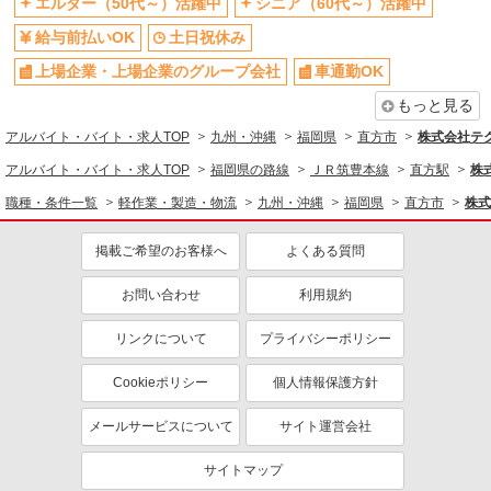
エルダー（50代～）活躍中
シニア（60代～）活躍中
給与前払いOK
土日祝休み
上場企業・上場企業のグループ会社
車通勤OK
もっと見る
アルバイト・バイト・求人TOP
九州・沖縄
福岡県
直方市
株式会社テ
アルバイト・バイト・求人TOP
福岡県の路線
ＪＲ筑豊本線
直方駅
株
職種・条件一覧
軽作業・製造・物流
九州・沖縄
福岡県
直方市
株式
掲載ご希望のお客様へ
よくある質問
お問い合わせ
利用規約
リンクについて
プライバシーポリシー
Cookieポリシー
個人情報保護方針
メールサービスについて
サイト運営会社
サイトマップ