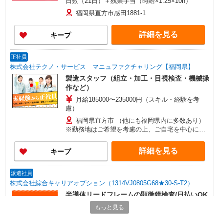
日数（21日）＋残業手当（時給×1.25×10h）
福岡県直方市感田1881-1
詳細を見る
キープ
正社員
株式会社テクノ・サービス マニュファクチャリング【福岡県】
製造スタッフ（組立・加工・目視検査・機械操
作など）
月給185000〜235000円（スキル・経験を考
慮）
福岡県直方市 （他にも福岡県内に多数あり）
※勤務地はご希望を考慮の上、ご自宅を中心に通
勤時間120分圏内のエリアとなります。（転勤な
し）
詳細を見る
キープ
派遣社員
株式会社綜合キャリアオプション（1314VJ0805G68★30-S-T2）
半導体リードフレームの顕微鏡検査/日払いOK
時給1,500円 交通費：既定支給
もっと見る
福岡県直方市