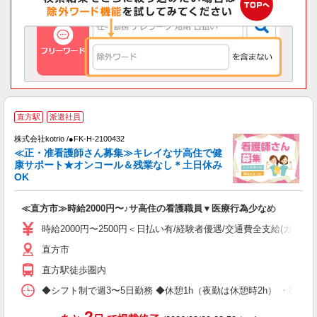
直方駅
派遣社員
ラ
株式会社kotrio /●FK-H-2100432
女
≪正・准看護師さん募集≫キレイなサ高住で健
ド
康サポート★オンコール＆残業なし＊土日休み
活
OK
ル
自
≪直方市≫時給2000円〜♪サ高住の看護職員▼医療行為少なめ
役
時給2000円〜2500円＜日払い有/経験者優遇/交通費全支給(ガソリ
直方市
直方駅徒歩圏内
◆シフト制で週3〜5日勤務 ◆休憩1h（夜勤は休憩時2h） ・8:00-17:00 