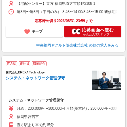
【宅配センター】直方 福岡県直方市頓野3108-1
週3日〜週5日（平日のみ） 8:45〜14:00/8:45〜15:00 研修期間：
応募締め切り2026/08/31 23:59まで
応募画面へ進む
キープ
かんたん3ステップ！
中央福岡ヤクルト販売株式会社
の他の求人をみる
直方駅
正社員
職業紹介
引
株式会社BREXA Technology
システム・ネットワーク管理保守
事
間
システム・ネットワーク管理保守
月給：230,000円〜300,000円 月額(基本給)：230,00
福岡県宮若市
直方駅より車で約15分