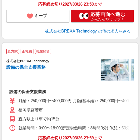
応募締め切り2027/03/26 23:59まで
応募画面へ進む
キープ
かんたん3ステップ！
株式会社BREXA Technology
の他の求人をみる
直方駅
正社員
職業紹介
引
株式会社BREXA Technology
設備の保全支援業務
事
間
設備の保全支援業務
月給：250,000円〜400,000円 月額(基本給)：250,00
福岡県宮若市
直方駅より車で約15分
就業時間：9:00〜18:00(所定労働時間：8時間0分) 休憩：6
応募締め切り2027/03/26 23:59まで