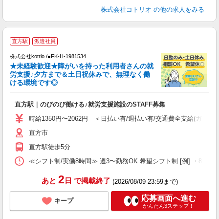
株式会社コトリオ
の他の求人をみる
直方駅
派遣社員
し
株式会社kotrio /●FK-H-1981534
女
★未経験歓迎★障がいを持った利用者さんの就
ド
労支援♪夕方まで＆土日祝休みで、無理なく働
活
ける環境です◎
ル
自
直方駅｜のびのび働ける♪就労支援施設のSTAFF募集
役
時給1350円〜2062円 ＜日払い有/週払い有/交通費全支給(ガソリ
直方市
直方駅徒歩5分
≪シフト制/実働8時間≫ 週3〜勤務OK 希望シフト制 [例] ・8:00〜17:0
2
あと
日
で掲載終了
(2026/08/09 23:59まで)
応募画面へ進む
キープ
かんたん3ステップ！