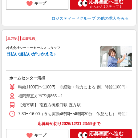
応募画面へ進む
キープ
かんたん3ステップ！
ロジスティードグループ
の他の求人をみる
【
直方駅
派遣社員
分
制
株式会社シーエーセールススタッフ
能
日払い週払いがつかえる♪
未
ダ
勤
勤
ホームセンター清掃
時給1100円〜1100円 ※経験・能力による 例）時給1100円×4h×20
福岡県直方市下境855－1
【最寄駅】 南直方御殿口駅 直方駅
7:30〜16:00（うち実動4時間〜4時間30分 休憩なし） 時短勤
応募締め切り2026/12/31 23:59まで
応募画面へ進む
キープ