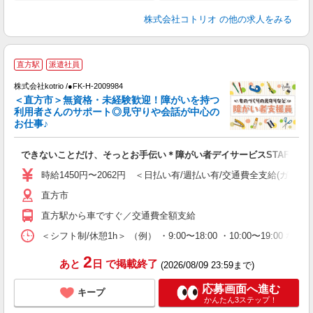
株式会社コトリオ
の他の求人をみる
応
直方駅
派遣社員
代
株式会社kotrio /●FK-H-2009984
女
＜直方市＞無資格・未経験歓迎！障がいを持つ
ド
利用者さんのサポート◎見守りや会話が中心の
活
お仕事♪
ル
自
できないことだけ、そっとお手伝い＊障がい者デイサービスSTAFF
役
時給1450円〜2062円 ＜日払い有/週払い有/交通費全支給(ガソリ
直方市
直方駅から車ですぐ／交通費全額支給
＜シフト制/休憩1h＞ （例） ・9:00〜18:00 ・10:00〜19:00 な
2
あと
日
で掲載終了
(2026/08/09 23:59まで)
応募画面へ進む
キープ
かんたん3ステップ！