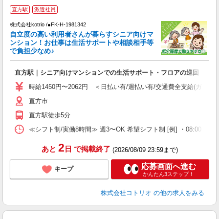
直方駅
派遣社員
ま
株式会社kotrio /●FK-H-1981342
女
自立度の高い利用者さんが暮らすシニア向けマ
ド
ンション！お仕事は生活サポートや相談相手等
活
で負担少なめ♪
ル
自
直方駅｜シニア向けマンションでの生活サポート・フロアの巡回
役
時給1450円〜2062円 ＜日払い有/週払い有/交通費全支給(ガソリ
直方市
直方駅徒歩5分
≪シフト制/実働8時間≫ 週3〜OK 希望シフト制 [例] ・08:00 〜 17:0
2
あと
日
で掲載終了
(2026/08/09 23:59まで)
応募画面へ進む
キープ
かんたん3ステップ！
株式会社コトリオ
の他の求人をみる