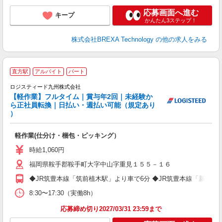
応募画面へ進む
キープ
かんたん3ステップ！
株式会社BREXA Technology
の他の求人をみる
■
直方駅
アルバイト
パート
中
ロジスティード九州株式会社
【軽作業】フルタイム｜賞与年2回｜未経験か
郡
ら正社員転換｜日払い・週払い可能（規定あり
未
）
ル
バ
軽作業(仕分け・梱包・ピッキング）
あ
時給1,060円
福岡県鞍手郡鞍手町大字中山字重見１５５－１６
◆JR筑豊本線「筑前植木駅」より車で6分 ◆JR筑豊本線「新入駅」
8:30〜17:30（実働8h）
応募締め切り2027/03/31 23:59まで