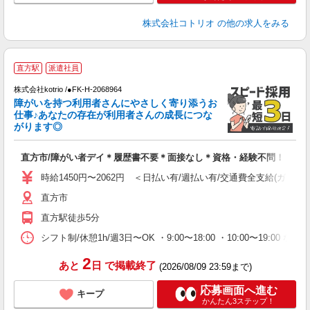
株式会社コトリオ
の他の求人をみる
直方駅
派遣社員
ヶ
株式会社kotrio /●FK-H-2068964
女
障がいを持つ利用者さんにやさしく寄り添うお
ド
仕事♪あなたの存在が利用者さんの成長につな
活
がります◎
ル
自
直方市/障がい者デイ＊履歴書不要＊面接なし＊資格・経験不問！
役
時給1450円〜2062円 ＜日払い有/週払い有/交通費全支給(ガソリ
直方市
直方駅徒歩5分
シフト制/休憩1h/週3日〜OK ・9:00〜18:00 ・10:00〜19:00 な
2
あと
日
で掲載終了
(2026/08/09 23:59まで)
応募画面へ進む
キープ
かんたん3ステップ！