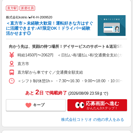
直方駅
派遣社員
K
株式会社kotrio /●FK-H-2009520
女
＜直方市＞未経験大歓迎！運転好きな方はすぐ
ド
に活躍できます♪AT限定OK！ドライバー経験
活
活かせます◎
ル
自
向かう先は、笑顔の待つ場所！デイサービスのサポート＆送迎STAFF
役
時給1450円〜2062円 ＜日払い有/週払い有/交通費全支給(ガソリ
直方市
直方駅から車ですぐ／交通費全額支給
＜シフト制/休憩1h＞ ・7:30〜16:30 ・9:00〜18:00 ・10:00〜1
2
あと
日
で掲載終了
(2026/08/09 23:59まで)
応募画面へ進む
キープ
かんたん3ステップ！
株式会社コトリオ
の他の求人をみる