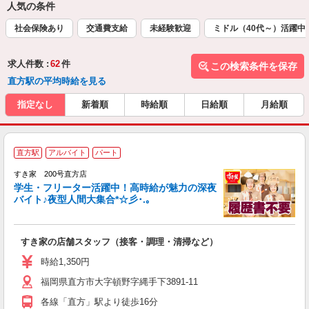
人気の条件
社会保険あり
交通費支給
未経験歓迎
ミドル（40代～）活躍中
求人件数 :
62
件
この検索条件を保存
直方駅の平均時給を見る
指定なし
新着順
時給順
日給順
月給順
直方駅
アルバイト
パート
すき家 200号直方店
学生・フリーター活躍中！高時給が魅力の深夜
バイト♪夜型人間大集合*☆彡･.｡
つ
すき家の店舗スタッフ（接客・調理・清掃など）
履
ミ
時給1,350円
～
福岡県直方市大字頓野字縄手下3891-11
勤
り
各線「直方」駅より徒歩16分