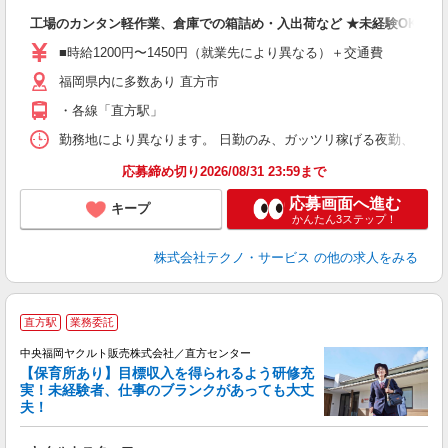
お
工場のカンタン軽作業、倉庫での箱詰め・入出荷など ★未経験OKのお
未
ア
■時給1200円〜1450円（就業先により異なる）＋交通費
の
福岡県内に多数あり 直方市
・各線「直方駅」
勤務地により異なります。 日勤のみ、ガッツリ稼げる夜勤、シフトによる交
応募締め切り2026/08/31 23:59まで
応募画面へ進む
キープ
かんたん3ステップ！
株式会社テクノ・サービス
の他の求人をみる
直方駅
業務委託
中央福岡ヤクルト販売株式会社／直方センター
【保育所あり】目標収入を得られるよう研修充
実！未経験者、仕事のブランクがあっても大丈
夫！
や