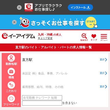
九州・沖縄
の求人
▼エリア変更
直方駅のバイト・アルバイト・パートの求人情報一覧
直方駅
選択
勤務地/駅
未設定
例）食品、事務、アパレル
選択
職種
雇用形態、給与、特徴、その他
選択
こだわり
を含まない
フリーワード