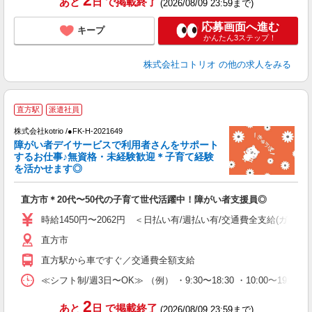
2
あと
日
で掲載終了
(2026/08/09 23:59まで)
応募画面へ進む
キープ
かんたん3ステップ！
株式会社コトリオ
の他の求人をみる
直方駅
派遣社員
お
株式会社kotrio /●FK-H-2021649
女
障がい者デイサービスで利用者さんをサポート
ド
するお仕事♪無資格・未経験歓迎＊子育て経験
活
を活かせます◎
ル
自
直方市＊20代〜50代の子育て世代活躍中！障がい者支援員◎
役
時給1450円〜2062円 ＜日払い有/週払い有/交通費全支給(ガソリ
直方市
直方駅から車ですぐ／交通費全額支給
≪シフト制/週3日〜OK≫ （例） ・9:30〜18:30 ・10:00〜19:00
2
あと
日
で掲載終了
(2026/08/09 23:59まで)