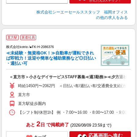
かんたん3ステップ！
株式会社シーエーセールススタッフ 福岡オフィス
の他の求人をみる
直方駅
派遣社員
す
株式会社kotrio /●FK-H-2086376
女
≪未経験・無資格OK！≫自動車が運転できれ
ド
ば即戦力！送迎や簡単な補助業務など◎日払い
活
・週払い可
ル
自
＜直方市＞小さなデイサービスSTAFF募集≪週3勤務≫≪夕方退社≫
役
時給1450円〜2062円 ＜日払い有/週払い有/交通費全支給(ガソリ
直方市
直方駅徒歩圏内
【シフト制/休憩1h】 例 ・7:00〜16:00 ・8:00〜17:00 ・9:00〜
2
あと
日
で掲載終了
(2026/08/09 23:59まで)
応募画面へ進む