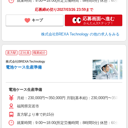
就業時間：9:00〜18:00(所定労働時間：8時間0分) 休憩：6
応募締め切り2027/03/26 23:59まで
応募画面へ進む
キープ
かんたん3ステップ！
株式会社BREXA Technology
の他の求人をみる
直方駅
正社員
職業紹介
引
株式会社BREXA Technology
電池ケース生産準備
事
間
電池ケース生産準備
月給：230,000円〜350,000円 月額(基本給)：230,00
福岡県宮若市
直方駅より車で約15分
就業時間：9:00〜18:00(所定労働時間：8時間0分) 休憩：6