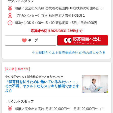
ヤクルトスタッフ
未
ア
報酬／完全出来高制 ◎扶養の範囲内OK◎扶養の範囲を超えた高収入
【宅配センター】直方 福岡県直方市頓野3108-1
週3からOK 9：00〜15：00 研修期間：5日／日給4000円
応募締め切り2026/08/31 23:59まで
応募画面へ進む
キープ
かんたん3ステップ！
中央福岡ヤクルト販売株式会社
の他の求人をみる
直方駅
業務委託
中央福岡ヤクルト販売株式会社／直方センター
「保育料を払うために働いているみたい・・」
その不満、ヤクルトならスッキリ解消できます
よ☆
し
未
ヤクルトスタッフ
ア
日
報酬／完全出来高制 月収100,000円〜、月収120,000円〜
O