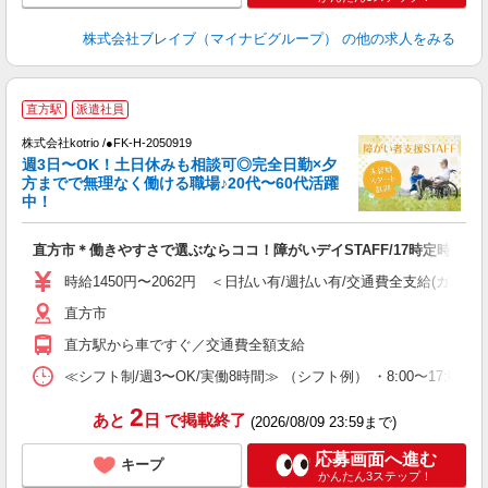
株式会社ブレイブ（マイナビグループ）
の他の求人をみる
直方駅
派遣社員
は
株式会社kotrio /●FK-H-2050919
女
週3日〜OK！土日休みも相談可◎完全日勤×夕
ド
方までで無理なく働ける職場♪20代〜60代活躍
活
中！
ル
自
直方市＊働きやすさで選ぶならココ！障がいデイSTAFF/17時定時
役
時給1450円〜2062円 ＜日払い有/週払い有/交通費全支給(ガソリ
直方市
直方駅から車ですぐ／交通費全額支給
≪シフト制/週3〜OK/実働8時間≫ （シフト例） ・8:00〜17:00
2
あと
日
で掲載終了
(2026/08/09 23:59まで)
応募画面へ進む
キープ
かんたん3ステップ！