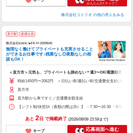
キープ
かんたん3ステップ！
株式会社コトリオ
の他の求人をみる
直方駅
派遣社員
日
株式会社kotrio /●FK-H-2009640
女
無理なく働けてプライベートも充実させること
ド
ができるお仕事です♪残業なし◎夜勤なしの相
活
談もOK！
ル
自
＜直方市＞元気も、プライベートも諦めない＊週3〜OK/看護助手
役
時給1450円〜2062円 ＜日払い有/週払い有/交通費全支給(ガソリ
直方市
直方駅から車ですぐ／交通費全額支給
【シフト制/休憩1h（夜勤の際は2h）】 ・7:30〜16:30 ・9:00〜1
2
あと
日
で掲載終了
(2026/08/09 23:59まで)
応募画面へ進む
キープ