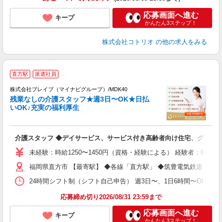
応募画面へ進む
キープ
かんたん3ステップ！
株式会社コトリオ
の他の求人をみる
直方駅
派遣社員
株式会社ブレイブ（マイナビグループ）/MDK40
残業なしの介護スタッフ★週3日〜OK★日払
いOK♪充実の福利厚生
ト
介護スタッフ ◆デイサービス、サービス付き高齢者向け住宅、グルー
入
ー
未経験：時給1250〜1450円（資格・経験による） 経験者：時給1
代
福岡県直方市 【最寄駅】 ◆各線「直方駅」 ◆筑豊電気鉄道「遠
O
24時間シフト制（シフト自己申告） 週3日〜、1日6時間〜OK 【勤務
応募締め切り2026/08/31 23:59まで
応募画面へ進む
キープ
かんたん3ステップ！