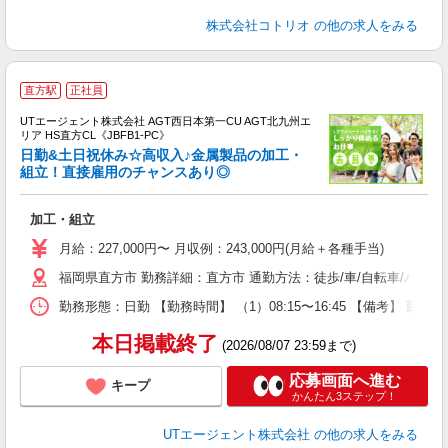
株式会社コトリオ
の他の求人をみる
直方駅
正社員
UTエージェント株式会社 AGT西日本第一CU AGT北九州エ
リア HS直方CL《JBFB1-PC》
日勤&土日祝休み☆高収入♪金属製品の加工・
組立！直接雇用のチャンスあり◎
る
加工・組立
入
場
月給：227,000円〜 月収例：243,000円(月給＋各種手当)
タ
福岡県直方市 勤務詳細：直方市 通勤方法：徒歩/車/自転車/バイク
休
場
勤務形態：日勤 【勤務時間】 （1）08:15〜16:45 【備考】 
通
り
本日掲載終了
(2026/08/07 23:59まで)
応募画面へ進む
キープ
かんたん3ステップ！
UTエージェント株式会社
の他の求人をみる