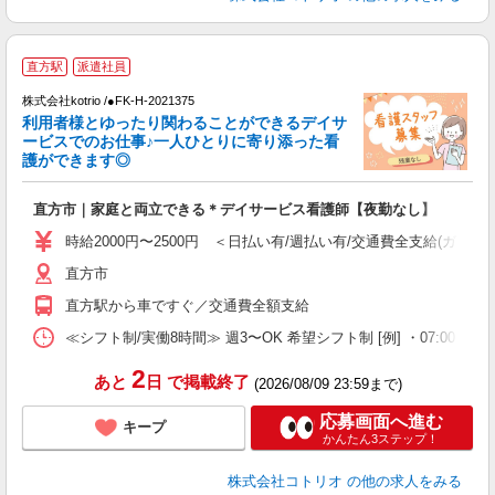
応
直方駅
派遣社員
株式会社kotrio /●FK-H-2021375
女
利用者様とゆったり関わることができるデイサ
ド
ービスでのお仕事♪一人ひとりに寄り添った看
活
護ができます◎
ル
自
直方市｜家庭と両立できる＊デイサービス看護師【夜勤なし】
役
時給2000円〜2500円 ＜日払い有/週払い有/交通費全支給(ガソリ
直方市
直方駅から車ですぐ／交通費全額支給
≪シフト制/実働8時間≫ 週3〜OK 希望シフト制 [例] ・07:00 〜 16:00
2
あと
日
で掲載終了
(2026/08/09 23:59まで)
応募画面へ進む
キープ
かんたん3ステップ！
株式会社コトリオ
の他の求人をみる