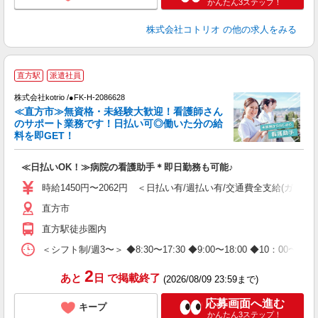
かんたん3ステップ！
株式会社コトリオ
の他の求人をみる
直方駅
派遣社員
株式会社kotrio /●FK-H-2086628
≪直方市≫無資格・未経験大歓迎！看護師さん
女
のサポート業務です！日払い可◎働いた分の給
ド
料を即GET！
活
ル
≪日払いOK！≫病院の看護助手＊即日勤務も可能♪
自
時給1450円〜2062円 ＜日払い有/週払い有/交通費全支給(ガソリ
役
直方市
直方駅徒歩圏内
＜シフト制/週3〜＞ ◆8:30〜17:30 ◆9:00〜18:00 ◆10：00
2
あと
日
で掲載終了
(2026/08/09 23:59まで)
応募画面へ進む
キープ
かんたん3ステップ！