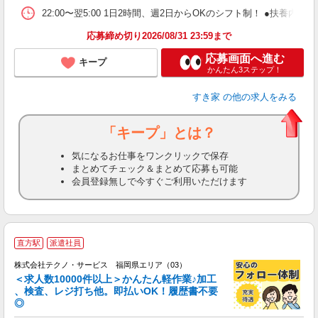
22:00〜翌5:00 1日2時間、週2日からOKのシフト制！ ●扶養内勤務
応募締め切り2026/08/31 23:59まで
応募画面へ進む
キープ
かんたん3ステップ！
すき家
の他の求人をみる
「キープ」とは？
気になるお仕事をワンクリックで保存
まとめてチェック＆まとめて応募も可能
会員登録無しで今すぐご利用いただけます
≪
直方駅
派遣社員
株式会社テクノ・サービス 福岡県エリア（03）
＜求人数10000件以上＞かんたん軽作業♪加工
、検査、レジ打ち他。即払いOK！履歴書不要
◎