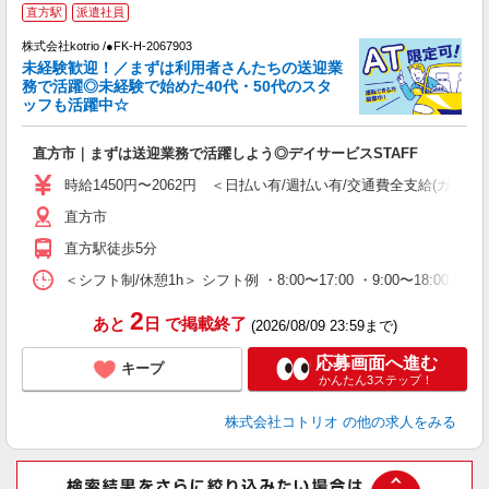
直方駅
派遣社員
株式会社kotrio /●FK-H-2067903
女
未経験歓迎！／まずは利用者さんたちの送迎業
ド
務で活躍◎未経験で始めた40代・50代のスタ
活
ッフも活躍中☆
ル
自
直方市｜まずは送迎業務で活躍しよう◎デイサービスSTAFF
役
時給1450円〜2062円 ＜日払い有/週払い有/交通費全支給(ガソリ
直方市
直方駅徒歩5分
＜シフト制/休憩1h＞ シフト例 ・8:00〜17:00 ・9:00〜18:00 
2
あと
日
で掲載終了
(2026/08/09 23:59まで)
応募画面へ進む
キープ
かんたん3ステップ！
株式会社コトリオ
の他の求人をみる