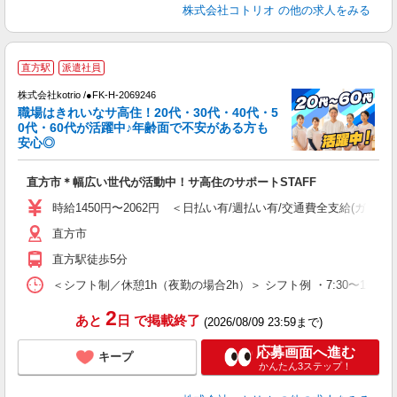
株式会社コトリオ
の他の求人をみる
直方駅
派遣社員
株式会社kotrio /●FK-H-2069246
女
職場はきれいなサ高住！20代・30代・40代・5
ド
0代・60代が活躍中♪年齢面で不安がある方も
活
安心◎
ル
自
直方市＊幅広い世代が活動中！サ高住のサポートSTAFF
役
時給1450円〜2062円 ＜日払い有/週払い有/交通費全支給(ガソリ
直方市
直方駅徒歩5分
＜シフト制／休憩1h（夜勤の場合2h）＞ シフト例 ・7:30〜16:30 ・
2
あと
日
で掲載終了
(2026/08/09 23:59まで)
応募画面へ進む
キープ
かんたん3ステップ！