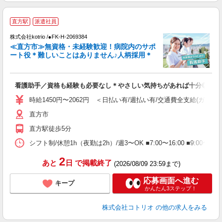
2
直方駅
派遣社員
株式会社kotrio /●FK-H-2069384
女
≪直方市≫無資格・未経験歓迎！病院内のサポ
ド
ート役＊難しいことはありません♪人柄採用＊
活
ル
自
看護助手／資格も経験も必要なし＊やさしい気持ちがあれば十分◎
役
時給1450円〜2062円 ＜日払い有/週払い有/交通費全支給(ガソリ
直方市
直方駅徒歩5分
シフト制/休憩1h（夜勤は2h）/週3〜OK ■7:00〜16:00 ■9:00〜1
2
あと
日
で掲載終了
(2026/08/09 23:59まで)
応募画面へ進む
キープ
かんたん3ステップ！
株式会社コトリオ
の他の求人をみる