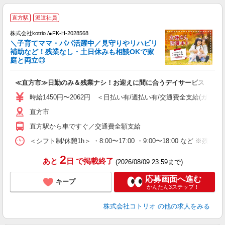
直方駅
派遣社員
株式会社kotrio /●FK-H-2028568
女
＼子育てママ・パパ活躍中／見守りやリハビリ
ド
補助など！残業なし・土日休みも相談OKで家
活
庭と両立◎
ル
自
≪直方市≫日勤のみ＆残業ナシ！お迎えに間に合うデイサービス
役
時給1450円〜2062円 ＜日払い有/週払い有/交通費全支給(ガソリ
直方市
直方駅から車ですぐ／交通費全額支給
＜シフト制/休憩1h＞ ・8:00〜17:00 ・9:00〜18:00 など ※残業
2
あと
日
で掲載終了
(2026/08/09 23:59まで)
応募画面へ進む
キープ
かんたん3ステップ！
株式会社コトリオ
の他の求人をみる