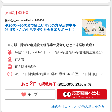
直方駅
派遣社員
株式会社kotrio /●FK-H-1981486
女
◆20代〜60代まで幅広い年代の方が活躍中◆
ド
利用者さんの生活支援や社会参加サポート！
活
ル
自
直方駅｜障がい者施設で軽作業の見守りなど＊未経験歓迎！
役
時給1450円〜2062円 ＜日払い有/週払い有/交通費全支給(ガソリ
直方市
直方駅徒歩5分
≪シフト制/実働8時間≫ 週3〜勤務OK 希望シフト制 [例] ・8:00〜17:0
2
あと
日
で掲載終了
(2026/08/09 23:59まで)
応募画面へ進む
キープ
かんたん3ステップ！
株式会社コトリオ
の他の求人をみる