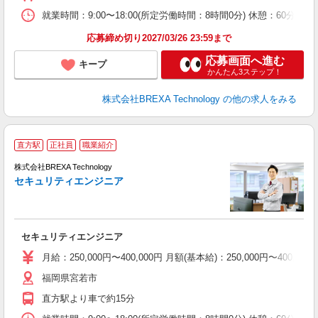
就業時間：9:00〜18:00(所定労働時間：8時間0分) 休憩：6
応募締め切り2027/03/26 23:59まで
応募画面へ進む
キープ
かんたん3ステップ！
株式会社BREXA Technology
の他の求人をみる
直方駅
正社員
職業紹介
引
株式会社BREXA Technology
セキュリティエンジニア
事
間
セキュリティエンジニア
月給：250,000円〜400,000円 月額(基本給)：250,00
福岡県宮若市
直方駅より車で約15分