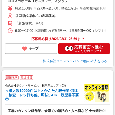
ココスのホール（カスタマー）スタッフ
未
（
時給1060円 ※22:00〜翌5:00：時給1325円 ※高校生時給1060
福岡県飯塚市柏の森38番地
「新飯塚駅」車4分
9:00〜17:00 上記時間内で週2回〜、1日3時間〜OK（シフト制）
応募締め切り2026/08/31 23:59まで
応募画面へ進む
キープ
かんたん3ステップ！
株式会社ココスジャパン
の他の求人をみる
≪
新飯塚駅
派遣社員
株式会社テクノ・サービス 福岡県エリア（03）
＜求人数10000件以上＞かんたん軽作業♪加工
、検査、レジ打ち他。即払いOK！履歴書不要
◎
お
工場のカンタン軽作業、倉庫での箱詰め・入出荷など ★未経験OKのお
未