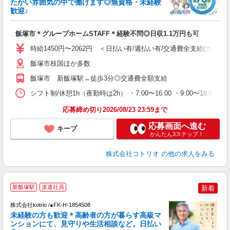
たかい雰囲気の中で働けます◎無資格・未経験
活
歓迎♪
ル
自
飯塚市＊グループホームSTAFF＊経験不問◎日収1.1万円も可
役
時給1450円〜2062円 ＜日払い有/週払い有/交通費全支給(ガソリ
飯塚市枝国ほか多数
飯塚市 新飯塚駅→徒歩3分◎交通費全額支給
シフト制/休憩1h（夜勤時は2h） ・7:00〜16:00 ・9:00〜18:00 
応募締め切り2026/08/23 23:59まで
応募画面へ進む
キープ
かんたん3ステップ！
株式会社コトリオ
の他の求人をみる
新飯塚駅
派遣社員
新着
株式会社kotrio /●FK-H-1854508
女
未経験の方も歓迎＊高齢者の方が暮らす高級マ
ド
ンションにて、見守りや生活相談など。日払い
活