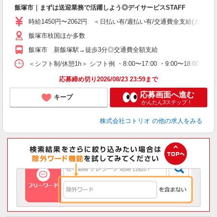
飯塚市｜まずは送迎業務で活躍しよう◎デイサービスSTAFF
役
時給1450円〜2062円 ＜日払い有/週払い有/交通費全支給(ガソリ
飯塚市枝国ほか多数
飯塚市 新飯塚駅→徒歩3分◎交通費全額支給
＜シフト制/休憩1h＞ シフト例 ・8:00〜17:00 ・9:00〜18:00 
応募締め切り2026/08/23 23:59まで
応募画面へ進む
キープ
かんたん3ステップ！
株式会社コトリオ
の他の求人をみる