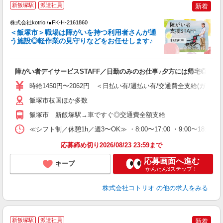
新飯塚駅
派遣社員
新着
方
株式会社kotrio /●FK-H-2161860
女
＜飯塚市＞職場は障がいを持つ利用者さんが通
ド
う施設◎軽作業の見守りなどをお任せします♪
活
ル
自
障がい者デイサービスSTAFF／日勤のみのお仕事♪夕方には帰宅◎
役
時給1450円〜2062円 ＜日払い有/週払い有/交通費全支給(ガソリ
飯塚市枝国ほか多数
飯塚市 新飯塚駅→車ですぐ◎交通費全額支給
≪シフト制／休憩1h／週3〜OK≫ ・8:00〜17:00 ・9:00〜18:00
応募締め切り2026/08/23 23:59まで
応募画面へ進む
キープ
かんたん3ステップ！
株式会社コトリオ
の他の求人をみる
2
新飯塚駅
派遣社員
新着