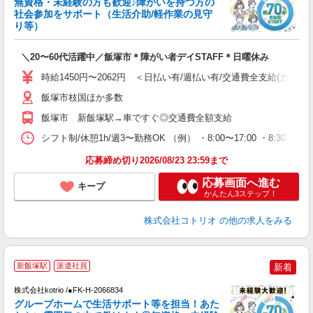
無資格・未経験の方も歓迎♪障がいを持つ方の
ド
社会参加をサポート（生活介助/軽作業の見守
活
り等）
ル
自
＼20〜60代活躍中／飯塚市＊障がい者デイSTAFF＊日曜休み
役
時給1450円〜2062円 ＜日払い有/週払い有/交通費全支給(ガソリ
飯塚市枝国ほか多数
飯塚市 新飯塚駅→車ですぐ◎交通費全額支給
シフト制/休憩1h/週3〜勤務OK （例） ・8:00〜17:00 ・8:30〜1
応募締め切り2026/08/23 23:59まで
応募画面へ進む
キープ
かんたん3ステップ！
株式会社コトリオ
の他の求人をみる
新飯塚駅
派遣社員
新着
0
株式会社kotrio /●FK-H-2066834
女
グループホームで生活サポート等を担当！あた
ド