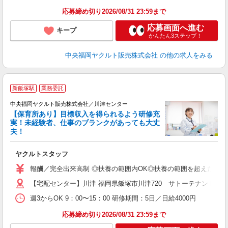
応募締め切り2026/08/31 23:59まで
応募画面へ進む
キープ
かんたん3ステップ！
中央福岡ヤクルト販売株式会社
の他の求人をみる
新飯塚駅
業務委託
中央福岡ヤクルト販売株式会社／川津センター
【保育所あり】目標収入を得られるよう研修充
実！未経験者、仕事のブランクがあっても大丈
夫！
や
ヤクルトスタッフ
未
ア
報酬／完全出来高制 ◎扶養の範囲内OK◎扶養の範囲を超えた高収入
【宅配センター】川津 福岡県飯塚市川津720 サトーテナント1号
週3からOK 9：00〜15：00 研修期間：5日／日給4000円
応募締め切り2026/08/31 23:59まで