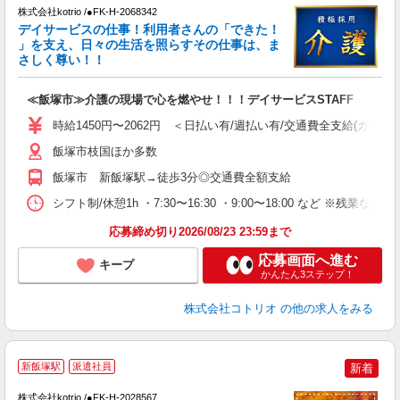
株式会社kotrio /●FK-H-2068342
女
デイサービスの仕事！利用者さんの「できた！
ド
」を支え、日々の生活を照らすその仕事は、ま
活
さしく尊い！！
ル
自
≪飯塚市≫介護の現場で心を燃やせ！！！デイサービスSTAFF
役
時給1450円〜2062円 ＜日払い有/週払い有/交通費全支給(ガソリ
飯塚市枝国ほか多数
飯塚市 新飯塚駅→徒歩3分◎交通費全額支給
シフト制/休憩1h ・7:30〜16:30 ・9:00〜18:00 など ※残業なし 
応募締め切り2026/08/23 23:59まで
応募画面へ進む
キープ
かんたん3ステップ！
株式会社コトリオ
の他の求人をみる
新飯塚駅
派遣社員
新着
株式会社kotrio /●FK-H-2028567