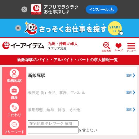
九州・沖縄
の求人
▼エリア変更
新飯塚駅のバイト・アルバイト・パートの求人情報一覧
新飯塚駅
選択
勤務地/駅
未設定
例）食品、事務、アパレル
選択
職種
雇用形態、給与、特徴、その他
選択
こだわり
を含まない
フリーワード