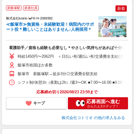
2
新飯塚駅
派遣社員
新着
株式会社kotrio /●FK-H-2069382
女
≪飯塚市≫無資格・未経験歓迎！病院内のサポ
ド
ート役＊難しいことはありません♪人柄採用＊
活
ル
自
看護助手／資格も経験も必要なし＊やさしい気持ちがあれば十分◎
役
時給1450円〜2062円 ＜日払い有/週払い有/交通費全支給(ガソリ
飯塚市枝国ほか多数
飯塚市 新飯塚駅→徒歩3分◎交通費全額支給
シフト制/休憩1h（夜勤は2h）/週3〜OK ■7:00〜16:00 ■9:00〜1
応募締め切り2026/08/23 23:59まで
応募画面へ進む
キープ
かんたん3ステップ！
株式会社コトリオ
の他の求人をみる