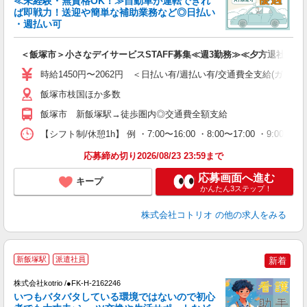
≪未経験・無資格OK！≫自動車が運転できれ
ド
ば即戦力！送迎や簡単な補助業務など◎日払い
活
・週払い可
ル
自
＜飯塚市＞小さなデイサービスSTAFF募集≪週3勤務≫≪夕方退社≫
役
時給1450円〜2062円 ＜日払い有/週払い有/交通費全支給(ガソリ
飯塚市枝国ほか多数
飯塚市 新飯塚駅→徒歩圏内◎交通費全額支給
【シフト制/休憩1h】 例 ・7:00〜16:00 ・8:00〜17:00 ・9:00〜
応募締め切り2026/08/23 23:59まで
応募画面へ進む
キープ
かんたん3ステップ！
株式会社コトリオ
の他の求人をみる
新飯塚駅
派遣社員
新着
月
株式会社kotrio /●FK-H-2162246
女
いつもバタバタしている環境ではないので初心
ド