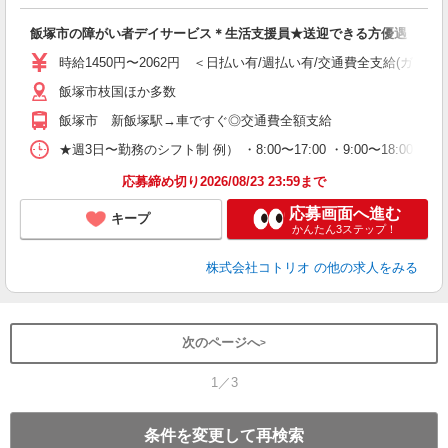
自
飯塚市の障がい者デイサービス＊生活支援員★送迎できる方優遇
役
時給1450円〜2062円 ＜日払い有/週払い有/交通費全支給(ガソリ
飯塚市枝国ほか多数
飯塚市 新飯塚駅→車ですぐ◎交通費全額支給
★週3日〜勤務のシフト制 例） ・8:00〜17:00 ・9:00〜18:00 
応募締め切り2026/08/23 23:59まで
応募画面へ進む
キープ
かんたん3ステップ！
株式会社コトリオ
の他の求人をみる
次のページへ
1／3
条件を変更して再検索