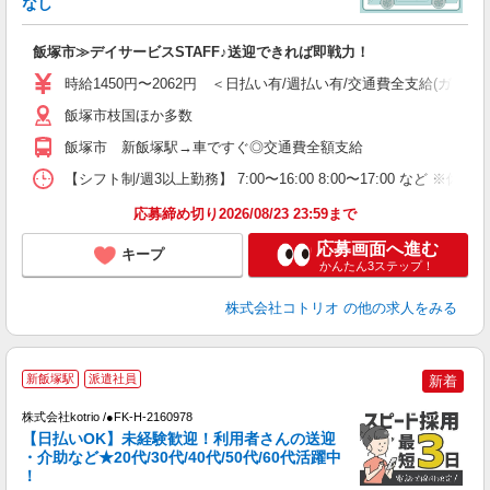
なし
ル
自
飯塚市≫デイサービスSTAFF♪送迎できれば即戦力！
役
時給1450円〜2062円 ＜日払い有/週払い有/交通費全支給(ガソリ
飯塚市枝国ほか多数
飯塚市 新飯塚駅→車ですぐ◎交通費全額支給
【シフト制/週3以上勤務】 7:00〜16:00 8:00〜17:00 など ※休憩1h
応募締め切り2026/08/23 23:59まで
応募画面へ進む
キープ
かんたん3ステップ！
株式会社コトリオ
の他の求人をみる
新飯塚駅
派遣社員
新着
株式会社kotrio /●FK-H-2160978
女
【日払いOK】未経験歓迎！利用者さんの送迎
ド
・介助など★20代/30代/40代/50代/60代活躍中
活
！
ル