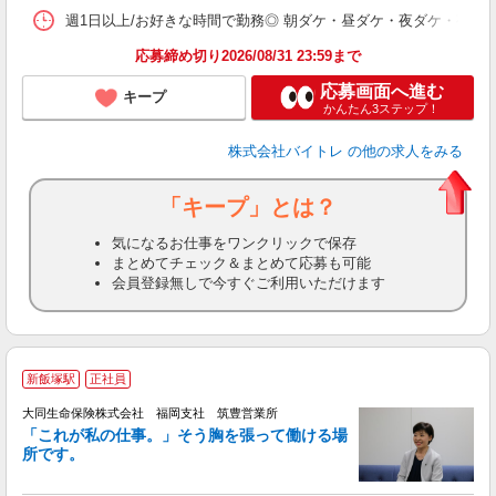
髪
週1日以上/お好きな時間で勤務◎ 朝ダケ・昼ダケ・夜ダケ・夜勤など、 ご自
応募締め切り2026/08/31 23:59まで
応募画面へ進む
キープ
かんたん3ステップ！
株式会社バイトレ
の他の求人をみる
「キープ」とは？
気になるお仕事をワンクリックで保存
まとめてチェック＆まとめて応募も可能
会員登録無しで今すぐご利用いただけます
新飯塚駅
正社員
大同生命保険株式会社 福岡支社 筑豊営業所
「これが私の仕事。」そう胸を張って働ける場
所です。