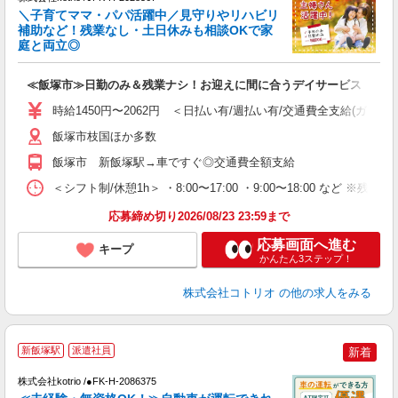
女
＼子育てママ・パパ活躍中／見守りやリハビリ
ド
補助など！残業なし・土日休みも相談OKで家
活
庭と両立◎
ル
自
≪飯塚市≫日勤のみ＆残業ナシ！お迎えに間に合うデイサービス
役
時給1450円〜2062円 ＜日払い有/週払い有/交通費全支給(ガソリ
飯塚市枝国ほか多数
飯塚市 新飯塚駅→車ですぐ◎交通費全額支給
＜シフト制/休憩1h＞ ・8:00〜17:00 ・9:00〜18:00 など ※残業
応募締め切り2026/08/23 23:59まで
応募画面へ進む
キープ
かんたん3ステップ！
株式会社コトリオ
の他の求人をみる
新飯塚駅
派遣社員
新着
す
株式会社kotrio /●FK-H-2086375
女