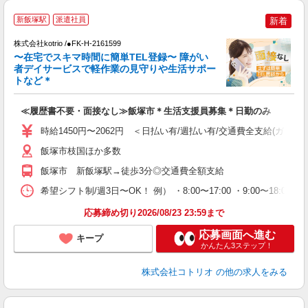
新飯塚駅
派遣社員
新着
株式会社kotrio /●FK-H-2161599
女
〜在宅でスキマ時間に簡単TEL登録〜 障がい
ド
者デイサービスで軽作業の見守りや生活サポー
活
トなど＊
ル
自
≪履歴書不要・面接なし≫飯塚市＊生活支援員募集＊日勤のみ
役
時給1450円〜2062円 ＜日払い有/週払い有/交通費全支給(ガソリ
飯塚市枝国ほか多数
飯塚市 新飯塚駅→徒歩3分◎交通費全額支給
希望シフト制/週3日〜OK！ 例） ・8:00〜17:00 ・9:00〜18:
応募締め切り2026/08/23 23:59まで
応募画面へ進む
キープ
かんたん3ステップ！
株式会社コトリオ
の他の求人をみる