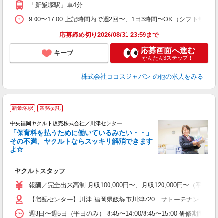
「新飯塚駅」車4分
9:00〜17:00 上記時間内で週2回〜、1日3時間〜OK（シフト制）
応募締め切り2026/08/31 23:59まで
応募画面へ進む
キープ
かんたん3ステップ！
株式会社ココスジャパン
の他の求人をみる
新飯塚駅
業務委託
中央福岡ヤクルト販売株式会社／川津センター
「保育料を払うために働いているみたい・・」
その不満、ヤクルトならスッキリ解消できます
よ☆
し
未
ヤクルトスタッフ
ア
日
報酬／完全出来高制 月収100,000円〜、月収120,000円〜
O
【宅配センター】川津 福岡県飯塚市川津720 サトーテナント1号
週3日〜週5日（平日のみ） 8:45〜14:00/8:45〜15:00 研修期間：