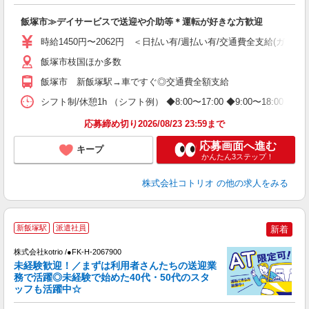
自
飯塚市≫デイサービスで送迎や介助等＊運転が好きな方歓迎
役
時給1450円〜2062円 ＜日払い有/週払い有/交通費全支給(ガソリ
飯塚市枝国ほか多数
飯塚市 新飯塚駅→車ですぐ◎交通費全額支給
シフト制/休憩1h （シフト例） ◆8:00〜17:00 ◆9:00〜18:00 
応募締め切り2026/08/23 23:59まで
応募画面へ進む
キープ
かんたん3ステップ！
株式会社コトリオ
の他の求人をみる
新飯塚駅
派遣社員
新着
株式会社kotrio /●FK-H-2067900
女
未経験歓迎！／まずは利用者さんたちの送迎業
ド
務で活躍◎未経験で始めた40代・50代のスタ
活
ッフも活躍中☆
ル
自