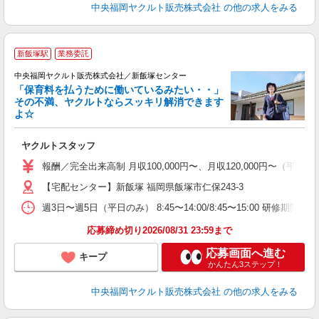
中央福岡ヤクルト販売株式会社
の他の求人をみる
新飯塚駅
業務委託
中央福岡ヤクルト販売株式会社／新飯塚センター
「保育料を払うために働いているみたい・・」
その不満、ヤクルトならスッキリ解消できます
よ☆
し
未
ヤクルトスタッフ
ア
日
報酬／完全出来高制 月収100,000円〜、月収120,000円〜
O
【宅配センター】新飯塚 福岡県飯塚市仁保243-3
週3日〜週5日（平日のみ） 8:45〜14:00/8:45〜15:00 研修期間：
応募締め切り2026/08/31 23:59まで
応募画面へ進む
キープ
かんたん3ステップ！
中央福岡ヤクルト販売株式会社
の他の求人をみる