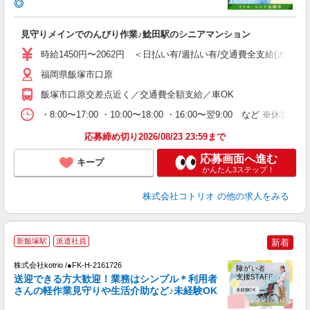
◎
ル
自
見守りメインでのんびり作業♪鯰田駅のシニアマンション
役
時給1450円〜2062円 ＜日払い有/週払い有/交通費全支給(ガソリ
福岡県飯塚市口原
飯塚市口原交差点近く／交通費全額支給／車OK
・8:00〜17:00 ・10:00〜18:00 ・16:00〜翌9:00 など 
応募締め切り2026/08/23 23:59まで
応募画面へ進む
キープ
かんたん3ステップ！
株式会社コトリオ
の他の求人をみる
新飯塚駅
派遣社員
新着
株式会社kotrio /●FK-H-2161726
女
送迎できる方大歓迎！業務はシンプル＊利用者
ド
さんの軽作業見守りや生活介助など♪未経験OK
活
ル