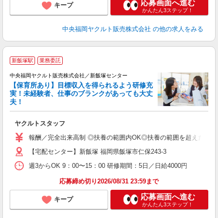
応募画面へ進む
キープ
かんたん3ステップ！
中央福岡ヤクルト販売株式会社
の他の求人をみる
新飯塚駅
業務委託
中央福岡ヤクルト販売株式会社／新飯塚センター
【保育所あり】目標収入を得られるよう研修充
実！未経験者、仕事のブランクがあっても大丈
夫！
や
ヤクルトスタッフ
未
ア
報酬／完全出来高制 ◎扶養の範囲内OK◎扶養の範囲を超えた高収入
【宅配センター】新飯塚 福岡県飯塚市仁保243-3
週3からOK 9：00〜15：00 研修期間：5日／日給4000円
応募締め切り2026/08/31 23:59まで
応募画面へ進む
キープ
かんたん3ステップ！