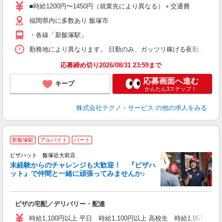
ア
■時給1200円〜1450円（就業先により異なる）＋交通費
の
福岡県内に多数あり 飯塚市
・各線「新飯塚駅」
勤務地により異なります。 日勤のみ、ガッツリ稼げる夜勤、シフトによる交
応募締め切り2026/08/31 23:59まで
応募画面へ進む
キープ
かんたん3ステップ！
株式会社テクノ・サービス
の他の求人をみる
新飯塚駅
アルバイト
パート
ピザハット 飯塚近大前店
未経験からのチャレンジも大歓迎！ 『ピザハ
ット』で仲間と一緒に頑張ってみませんか♪
続
ピザの宅配／デリバリー・配達
未
ア
時給1,100円以上 平日 時給1,100円以上 高校生 時給1,057円以