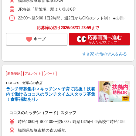
福岡県飯塚市新飯塚20-24
勤
り
JR各線「新飯塚」駅より徒歩6分
22:00〜翌5:00 1日2時間、週2日からOKのシフト制！ ●扶養内勤務
応募締め切り2026/08/31 23:59まで
応募画面へ進む
キープ
かんたん3ステップ！
すき家
の他の求人をみる
新飯塚駅
アルバイト
パート
COCO’S 飯塚柏の森店
ランチ帯募集中＜キッチン＞子育て応援！扶養
内で働けるココスのランチタイムスタッフ募集
！食事補助あり♪
あ
ココスのキッチン（フード）スタッフ
未
（
時給1060円 ※22:00〜翌5:00：時給1325円 ※高校生時給1060
福岡県飯塚市柏の森38番地