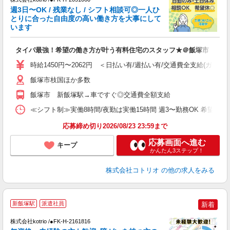
女
週3日〜OK / 残業なし / シフト相談可◎一人ひ
ド
とりに合った自由度の高い働き方を大事にして
活
います
ル
自
タイパ最強！希望の働き方が叶う有料住宅のスタッフ★＠飯塚市
役
時給1450円〜2062円 ＜日払い有/週払い有/交通費全支給(ガソリ
飯塚市枝国ほか多数
飯塚市 新飯塚駅→車ですぐ◎交通費全額支給
≪シフト制≫実働8時間/夜勤は実働15時間 週3〜勤務OK 希望シフト制 [例]
応募締め切り2026/08/23 23:59まで
応募画面へ進む
キープ
かんたん3ステップ！
株式会社コトリオ
の他の求人をみる
新飯塚駅
派遣社員
新着
ご
株式会社kotrio /●FK-H-2161816
女