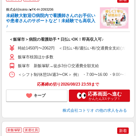
◎
株式会社kotrio /●FK-H-2093206
女
未経験大歓迎◎病院内で看護師さんのお手伝い
ド
や患者さんのサポートなど！未経験でも高収入
活
♪
ル
自
＜飯塚市＞病院の看護助手＊日払いOK！即高収入可♪
役
時給1450円〜2062円 ＜日払い有/週払い有/交通費全支給(ガソリ
飯塚市枝国ほか多数
飯塚市 新飯塚駅→徒歩3分◎交通費全額支給
＜シフト制/休憩1h/週3〜OK＞ 例） ・7:00〜16:00 ・9:00〜18:0
応募締め切り2026/08/23 23:59まで
応募画面へ進む
キープ
かんたん3ステップ！
株式会社コトリオ
の他の求人をみる
2
新飯塚駅
派遣社員
新着