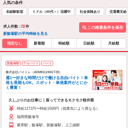
人気の条件
未経験歓迎
ミドル（40代～）活躍中
社会保険あり
交通費支給
求人件数 :
72
件
この検索条件を保存
新飯塚駅の平均時給を見る
指定なし
新着順
時給順
日給順
月給順
新飯塚駅
アルバイト
パート
株式会社バイトレ（ADM811240GT28）
週1〜好きな時間だけで働ける自由バイト！単
発も長期もOK。スポット・単発案件がとにか
も
く豊富！
気
久しぶりのお仕事に｜座ってできるモクモク軽作業
即
活
時給1271円〜時給1500円（就業先により異なる）
（
福岡県飯塚市
短
K
最寄駅：飯塚駅、新飯塚駅、上三緒駅
日