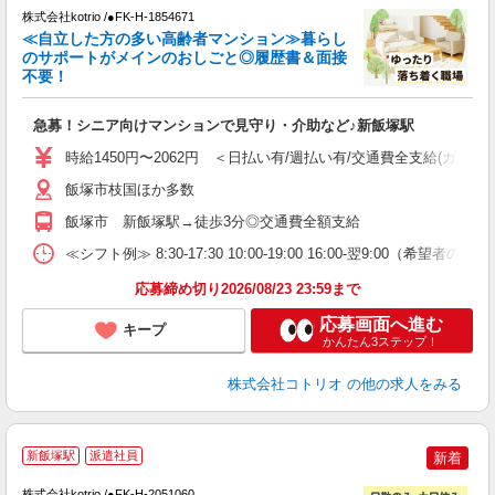
株式会社kotrio /●FK-H-1854671
女
≪自立した方の多い高齢者マンション≫暮らし
ド
のサポートがメインのおしごと◎履歴書＆面接
活
不要！
ル
自
急募！シニア向けマンションで見守り・介助など♪新飯塚駅
役
時給1450円〜2062円 ＜日払い有/週払い有/交通費全支給(ガソリ
飯塚市枝国ほか多数
飯塚市 新飯塚駅→徒歩3分◎交通費全額支給
≪シフト例≫ 8:30-17:30 10:00-19:00 16:00-翌9:00（
応募締め切り2026/08/23 23:59まで
応募画面へ進む
キープ
かんたん3ステップ！
株式会社コトリオ
の他の求人をみる
新飯塚駅
派遣社員
新着
株式会社kotrio /●FK-H-2051060