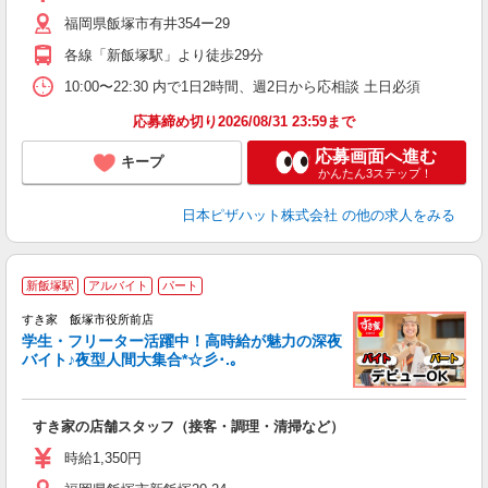
短
福岡県飯塚市有井354ー29
社
各線「新飯塚駅」より徒歩29分
10:00〜22:30 内で1日2時間、週2日から応相談 土日必須
応募締め切り2026/08/31 23:59まで
応募画面へ進む
キープ
かんたん3ステップ！
日本ピザハット株式会社
の他の求人をみる
新飯塚駅
アルバイト
パート
すき家 飯塚市役所前店
学生・フリーター活躍中！高時給が魅力の深夜
バイト♪夜型人間大集合*☆彡･.｡
つ
すき家の店舗スタッフ（接客・調理・清掃など）
履
ミ
時給1,350円
～