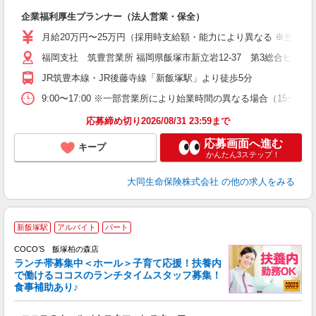
切
企業福利厚生プランナー（法人営業・保全）
月給20万円〜25万円（採用時支給額・能力により異なる ※当社規
福岡支社 筑豊営業所 福岡県飯塚市新立岩12-37 第3総合ビル
JR筑豊本線・JR後藤寺線「新飯塚駅」より徒歩5分
9:00〜17:00 ※一部営業所により始業時間の異なる場合（15〜
応募締め切り2026/08/31 23:59まで
応募画面へ進む
キープ
かんたん3ステップ！
大同生命保険株式会社
の他の求人をみる
新飯塚駅
アルバイト
パート
COCO’S 飯塚柏の森店
ランチ帯募集中＜ホール＞子育て応援！扶養内
で働けるココスのランチタイムスタッフ募集！
食事補助あり♪
あ