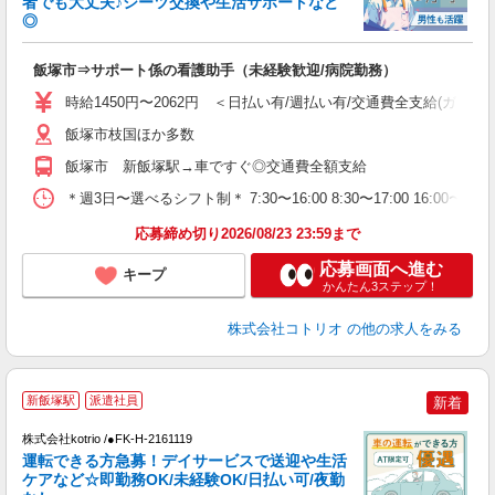
者でも大丈夫♪シーツ交換や生活サポートなど
活
◎
ル
自
飯塚市⇒サポート係の看護助手（未経験歓迎/病院勤務）
役
時給1450円〜2062円 ＜日払い有/週払い有/交通費全支給(ガソリ
飯塚市枝国ほか多数
飯塚市 新飯塚駅→車ですぐ◎交通費全額支給
＊週3日〜選べるシフト制＊ 7:30〜16:00 8:30〜17:00 16:00
応募締め切り2026/08/23 23:59まで
応募画面へ進む
キープ
かんたん3ステップ！
株式会社コトリオ
の他の求人をみる
【
新飯塚駅
派遣社員
新着
株式会社kotrio /●FK-H-2161119
女
運転できる方急募！デイサービスで送迎や生活
ド
ケアなど☆即勤務OK/未経験OK/日払い可/夜勤
活