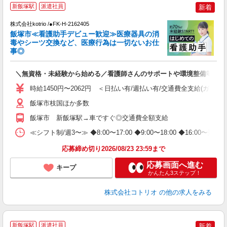
新飯塚駅
派遣社員
新着
わ
株式会社kotrio /●FK-H-2162405
女
飯塚市≪看護助手デビュー歓迎≫医療器具の消
ド
毒やシーツ交換など、医療行為は一切ないお仕
活
事◎
ル
自
＼無資格・未経験から始める／看護師さんのサポートや環境整備等
役
時給1450円〜2062円 ＜日払い有/週払い有/交通費全支給(ガソリ
飯塚市枝国ほか多数
飯塚市 新飯塚駅→車ですぐ◎交通費全額支給
≪シフト制/週3〜≫ ◆8:00〜17:00 ◆9:00〜18:00 ◆16:00〜
応募締め切り2026/08/23 23:59まで
応募画面へ進む
キープ
かんたん3ステップ！
株式会社コトリオ
の他の求人をみる
新飯塚駅
派遣社員
新着