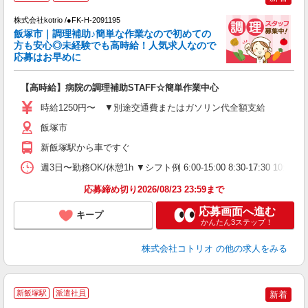
株式会社kotrio /●FK-H-2091195
女
飯塚市｜調理補助♪簡単な作業なので初めての
ド
方も安心◎未経験でも高時給！人気求人なので
活
応募はお早めに
ル
自
【高時給】病院の調理補助STAFF☆簡単作業中心
役
時給1250円〜 ▼別途交通費またはガソリン代全額支給
飯塚市
新飯塚駅から車ですぐ
週3日〜勤務OK/休憩1h ▼シフト例 6:00-15:00 8:30-17:30 1
応募締め切り2026/08/23 23:59まで
応募画面へ進む
キープ
かんたん3ステップ！
株式会社コトリオ
の他の求人をみる
2
新飯塚駅
派遣社員
新着