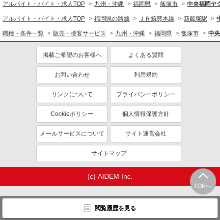
アルバイト・バイト・求人TOP
九州・沖縄
福岡県
飯塚市
中央福岡ヤ
アルバイト・バイト・求人TOP
福岡県の路線
ＪＲ筑豊本線
新飯塚駅
職種・条件一覧
販売・接客サービス
九州・沖縄
福岡県
飯塚市
中央
掲載ご希望のお客様へ
よくある質問
お問い合わせ
利用規約
リンクについて
プライバシーポリシー
Cookieポリシー
個人情報保護方針
メールサービスについて
サイト運営会社
サイトマップ
(c) AIDEM Inc.
TOPへ
閲覧履歴を見る