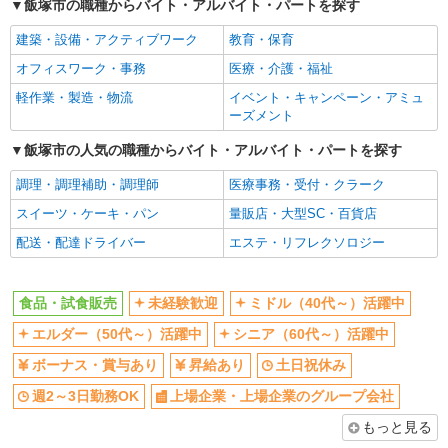
飯塚市の職種からバイト・アルバイト・パートを探す
車通勤OK
扶養内勤務OK
建築・設備・アクティブワーク
教育・保育
副業・WワークOK
社員登用あり
オフィスワーク・事務
医療・介護・福祉
軽作業・製造・物流
イベント・キャンペーン・アミュ
ーズメント
飯塚市の人気の職種からバイト・アルバイト・パートを探す
調理・調理補助・調理師
医療事務・受付・クラーク
スイーツ・ケーキ・パン
量販店・大型SC・百貨店
配送・配達ドライバー
エステ・リフレクソロジー
食品・試食販売
未経験歓迎
ミドル（40代～）活躍中
エルダー（50代～）活躍中
シニア（60代～）活躍中
ボーナス・賞与あり
昇給あり
土日祝休み
週2～3日勤務OK
上場企業・上場企業のグループ会社
もっと見る