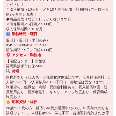
14:30お仕事修了
ください！
保育所にお子さまを迎えに行って帰宅
＊収入補償（10ヶ月）／月10万円※研修・社員同行フォローも
約2ヶ月間と充実！
☆ココがPoint☆
◆商品買取りなし！しっかり稼げます◎
・職場の近くに保育所（保育園、幼稚園、託児所）があるから、送
※研修期間／5日間／4000円／日
り迎えの時間の心配がいりません！
収入保障期間：10か月
・保育料補助制度があります！
勤務時間・曜日
・家事・夕食の支度なども余裕をもってできます！
週3日〜週5日（平日のみ）
8:45〜14:00/8:45〜15:00
研修期間：5日／日給4000円
アクセス・勤務地
【宅配センター】新飯塚
福岡県飯塚市仁保243-3
待遇
保育所あり（11カ所）※無償化対象施設です。※月額使用料／1
人目5,280円・2人目以降4,180千円（一部地域は異なります）、
制服貸与、離職金・表彰・奨励金制度あり、収入補償制度、社
員登用あり、従事者割引、キャリアアップ制度あり、保育助成
制度あり
応募資格・経験
20歳〜50代の方（幅広い年代が活躍中なので、中高年代の方も
歓迎です！）、未経験者OK、学生不可、普通運転免許または原