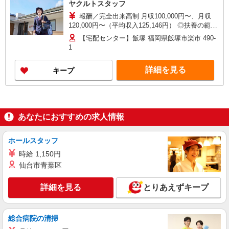
ヤクルトスタッフ
報酬／完全出来高制 月収100,000円〜、月収
120,000円〜（平均収入125,146円） ◎扶養の範囲
内OK◎扶養の範囲を超えた高収入（10万円以上）
【宅配センター】飯塚 福岡県飯塚市楽市 490-
OK 働ける時間や環境に合わせて最大限に考慮し
1
ます。 職場体験実施！少しでも不安のある方、お
気軽にお問い合わせください！ ＊収入補償（10ヶ
詳細を見る
キープ
月）／月10万円※研修・社員同行フォローも約2ヶ
月間と充実！ ◆商品買取りなし！しっかり稼げま
す◎ ※研修期間／5日間／4000円／日 収入保障期
間：10か月
あなたにおすすめの求人情報
ホールスタッフ
時給 1,150円
仙台市青葉区
詳細を見る
とりあえずキープ
総合病院の清掃