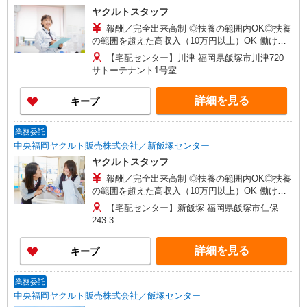
ヤクルトスタッフ
報酬／完全出来高制 ◎扶養の範囲内OK◎扶養
の範囲を超えた高収入（10万円以上）OK 働ける
時間や環境に合わせて最大限に考慮します。 職場
【宅配センター】川津 福岡県飯塚市川津720
体験実施！少しでも不安のある方、お気軽にお問
サトーテナント1号室
い合わせください！ ＊収入補償（10ヶ月）／月10
万円※研修・社員同行フォローも約2ヶ月間と充
詳細を見る
キープ
実！ ◆商品買取りなし！しっかり稼げます◎ ※研
修期間／5日間／4000円／日 収入保障期間：10か
月
業務委託
中央福岡ヤクルト販売株式会社／新飯塚センター
ヤクルトスタッフ
報酬／完全出来高制 ◎扶養の範囲内OK◎扶養
の範囲を超えた高収入（10万円以上）OK 働ける
時間や環境に合わせて最大限に考慮します。 職場
【宅配センター】新飯塚 福岡県飯塚市仁保
体験実施！少しでも不安のある方、お気軽にお問
243-3
い合わせください！ ＊収入補償（10ヶ月）／月10
万円※研修・社員同行フォローも約2ヶ月間と充
詳細を見る
キープ
実！ ◆商品買取りなし！しっかり稼げます◎ ※研
修期間／5日間／4000円／日 収入保障期間：10か
月
業務委託
中央福岡ヤクルト販売株式会社／飯塚センター