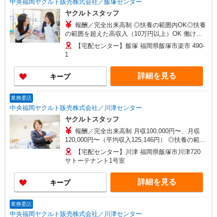
中央福岡ヤクルト販売株式会社／飯塚センター
ヤクルトスタッフ
報酬／完全出来高制 ◎扶養の範囲内OK◎扶養
の範囲を超えた高収入（10万円以上）OK 働ける
時間や環境に合わせて最大限に考慮します。 職場
【宅配センター】飯塚 福岡県飯塚市楽市 490-
体験実施！少しでも不安のある方、お気軽にお問
1
い合わせください！ ＊収入補償（10ヶ月）／月10
万円※研修・社員同行フォローも約2ヶ月間と充
詳細を見る
キープ
実！ ◆商品買取りなし！しっかり稼げます◎ ※研
修期間／5日間／4000円／日 収入保障期間：10か
月
業務委託
中央福岡ヤクルト販売株式会社／川津センター
ヤクルトスタッフ
報酬／完全出来高制 月収100,000円〜、月収
120,000円〜（平均収入125,146円） ◎扶養の範囲
内OK◎扶養の範囲を超えた高収入（10万円以上）
【宅配センター】川津 福岡県飯塚市川津720
OK 働ける時間や環境に合わせて最大限に考慮し
サトーテナント1号室
ます。 職場体験実施！少しでも不安のある方、お
気軽にお問い合わせください！ ＊収入補償（10ヶ
詳細を見る
キープ
月）／月10万円※研修・社員同行フォローも約2ヶ
月間と充実！ ◆商品買取りなし！しっかり稼げま
す◎ ※研修期間／5日間／4000円／日 収入保障期
業務委託
間：10か月
中央福岡ヤクルト販売株式会社／川津センター