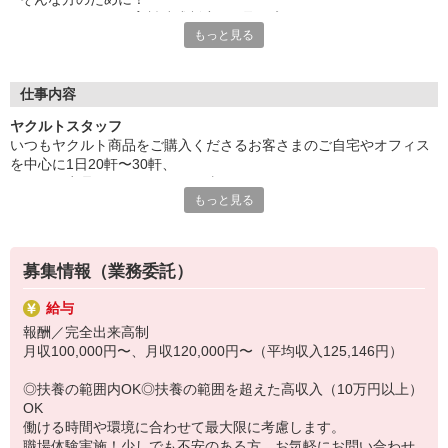
ヤクルトでは≪保育料助成制度≫を取り入れ、
もっと見る
一般の保育園に子どもを預けている方をバックアップ◎
頑張って働いた収入の中から、
少しでも家計の足しに、ママのお小遣いに♪ を応援します！
仕事内容
◆家庭と両立可能な短時間勤務
ヤクルトスタッフ
◆急なお休みにもスタッフ同士で快くフォロー
いつもヤクルト商品をご購入くださるお客さまのご自宅やオフィス
を中心に1日20軒〜30軒、
など、働くママの多いヤクルトならではの
ヤクルト商品をお届けするお仕事です。
充実した環境を整え、
もっと見る
商品を通じてお客さまとふれあう楽しさ、健康的な生活にお役立ち
仕事×育児のお悩みをスッキリ解決に導きます☆
できる喜び。
ヤクルトスタッフのお仕事は、たくさんのヤリガイにあふれていま
す！
募集情報（業務委託）
〜ヤクルトスタッフの1日〜
給与
2児の母として仕事と家庭の両立をしているHさん。
報酬／完全出来高制
実際のワークスタイルを、一例としてご紹介いたします！
月収100,000円〜、月収120,000円〜（平均収入125,146円）
※時間は地域によって異なります。
8:10 保育所にお子さまをお預け
◎扶養の範囲内OK◎扶養の範囲を超えた高収入（10万円以上）
8:20 宅配センターに到着、お届けの準備
OK
8:30 朝礼が終わったら出発
働ける時間や環境に合わせて最大限に考慮します。
13:00 お届け修了、翌日準備、集計作業
職場体験実施！少しでも不安のある方、お気軽にお問い合わせ