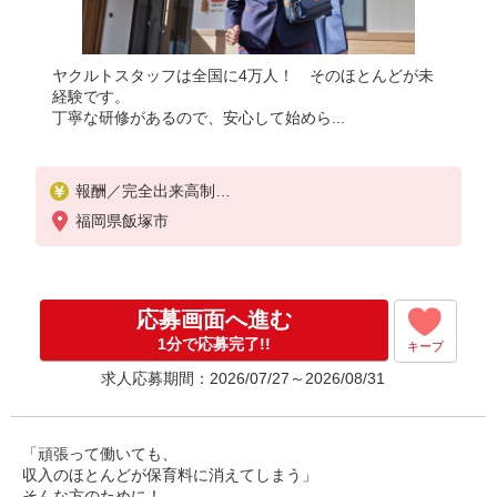
ヤクルトスタッフは全国に4万人！ そのほとんどが未
経験です。
丁寧な研修があるので、安心して始めら...
報酬／完全出来高制
月収100,000円〜、月収120,000円〜（平均収入125,
福岡県飯塚市
146円）
◎扶養の範囲内OK◎扶養の範囲を超えた高収入（10
万円以上）OK
応募画面へ進む
働ける時間や環境に合わせて最大限に考慮します。
職場体験実施！少しでも不安のある方、お気軽にお
1分で応募完了!!
キープ
問い合わせください！
求人応募期間：2026/07/27～2026/08/31
＊収入補償（10ヶ月）／月10万円※研修・社員同行
フォローも約2ヶ月間と充実！
◆商品買取りなし！しっかり稼げます◎
※研修期間／5日間／4000円／日
「頑張って働いても、
収入保障期間：10か月
収入のほとんどが保育料に消えてしまう」
そんな方のために！