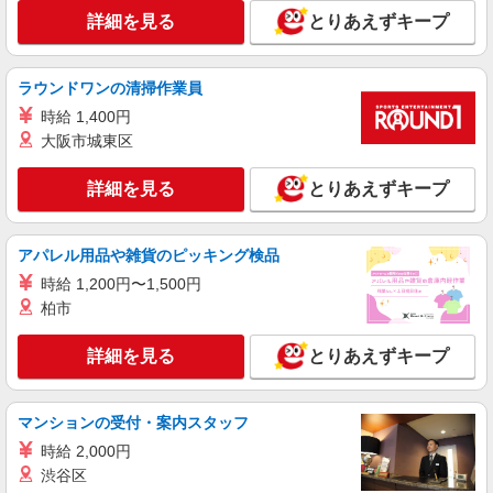
か月間の研修期間有り(待遇はアルバイトの条件
詳細を見る
とりあえずキープ
大分県大分市要町1番14号 JRおおいたシテ
（時給1,040円）となります) ※経験・能力により
ィ アミュプラザおおいた
優遇します
ラウンドワンの清掃作業員
詳細を見る
キープ
時給 1,400円
大阪市城東区
契約社員
JOURNAL STANDARD
詳細を見る
とりあえずキープ
アパレル販売スタッフ
契約社員：月給230,000円以上（固定残業時間
17時間／月、固定残業代 25,100円を含む ※超過
アパレル用品や雑貨のピッキング検品
分は別途支給） ※試用期間3か月は同条件 ※経
大分県大分市要町1番14号 JRおおいたシテ
験・能力により優遇します
時給 1,200円〜1,500円
ィ アミュプラザおおいた
柏市
詳細を見る
キープ
詳細を見る
とりあえずキープ
アルバイト
パート
LOWRYS FARM
マンションの受付・案内スタッフ
販売スタッフ
時給 2,000円
アルバイト・パート：時給1,040円〜
渋谷区
大分県大分市要町1番14号 JRおおいたシテ