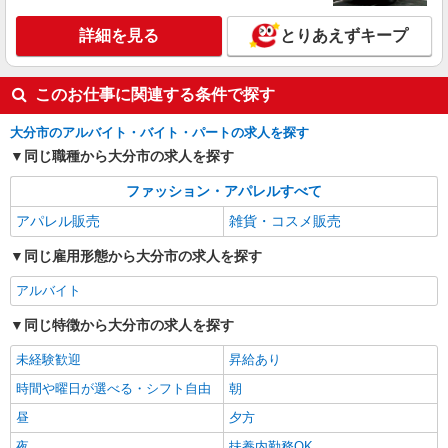
ィ アミュプラザおおいた
詳細を見る
とりあえずキープ
詳細を見る
キープ
このお仕事に関連する条件で探す
正社員
オリエンタルトラフィック
大分市のアルバイト・バイト・パートの求人を探す
レディスシューズの販売スタッフ・店舗運営全
同じ職種から大分市の求人を探す
般
正社員：月給200,000円〜250,000円 ※経験・
ファッション・アパレルすべて
能力により優遇します。
アパレル販売
雑貨・コスメ販売
大分県大分市要町1番14号 JRおおいたシテ
ィ アミュプラザおおいた
同じ雇用形態から大分市の求人を探す
詳細を見る
キープ
アルバイト
同じ特徴から大分市の求人を探す
未経験歓迎
昇給あり
時間や曜日が選べる・シフト自由
朝
昼
夕方
夜
扶養内勤務OK