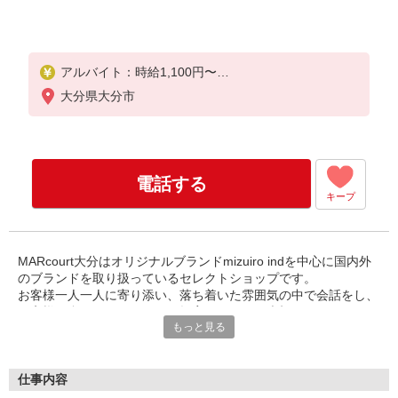
アルバイト：時給1,100円〜
※経験・能力により優遇します。
大分県大分市
電話する
キープ
MARcourt大分はオリジナルブランドmizuiro indを中心に国内外
のブランドを取り扱っているセレクトショップです。
お客様一人一人に寄り添い、落ち着いた雰囲気の中で会話をし、
お客様に合ったスタイルをご提案することを大切にしています。
もっと見る
スタッフ同士協力しながら楽しく活躍できる環境です。販売経験
のある方はもちろん、未経験の方でも接客を学びながら、MARc
ourt大分の魅力を一緒にお届けしてくれる方是非お待ちしており
ます！
仕事内容