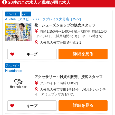
20
件のこの求人と職種が同じ求人
アルバイト
パート
ASBee（アスビー）パークプレイス大分店［7572］
靴・シューズショップの販売スタッフ
時給1,150円〜1,400円 試用期間中 時給1,140
円〜1,390円（試用期間2ヶ月） 平日17時まで 時
給1,150円 平日17〜20時まで 時給1,200円 平日20
大分県大分市公園通り西2-1
時〜 時給1,300円 日・祝17時まで 時給1,200円
日・祝17〜20時まで 時給1,250円 日・祝20時〜 時
詳細を見る
キープ
給1,400円 ※資格・経験による
アルバイト
Heartdance
アクセサリー・雑貨の販売、接客スタッフ
アルバイト：時給1,085円
大分県大分市要町1番14号 JRおおいたシテ
ィ アミュプラザおおいた
詳細を見る
キープ