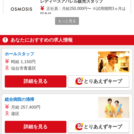
レディースアパレル販売スタッフ
正社員：月給250,000円〜 ※試用期間3ヵ月は
同条件
もっと見る
大分県大分市要町1番14号 JRおおいたシテ
ィ アミュプラザおおいた
あなたにおすすめの求人情報
詳細を見る
キープ
ホールスタッフ
正社員
MEN’S BIGI（メンズビギ）
時給 1,150円
メンズビギ アミュプラザ店でのメンズアパレ
仙台市青葉区
ル販売スタッフ
正社員：月給240,000円〜395,000円 ※試用期
詳細を見る
とりあえずキープ
間2ヶ月は月給225,000円〜295,000円 ※別途報奨
金制度有 ※経験・能力により優遇します。
大分県大分市要町1番14号 JRおおいたシテ
ィ アミュプラザおおいた 3F
総合病院の清掃
月給 257,400円
詳細を見る
キープ
港区
アルバイト
パート
詳細を見る
とりあえずキープ
earth music＆ecology premium store