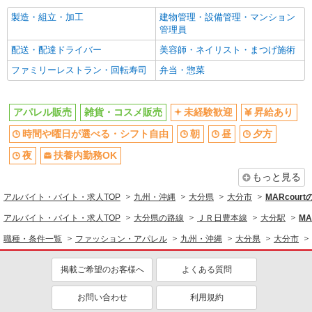
製造・組立・加工
建物管理・設備管理・マンション
管理員
配送・配達ドライバー
美容師・ネイリスト・まつげ施術
ファミリーレストラン・回転寿司
弁当・惣菜
アパレル販売
雑貨・コスメ販売
未経験歓迎
昇給あり
時間や曜日が選べる・シフト自由
朝
昼
夕方
夜
扶養内勤務OK
もっと見る
アルバイト・バイト・求人TOP
九州・沖縄
大分県
大分市
MARcour
アルバイト・バイト・求人TOP
大分県の路線
ＪＲ日豊本線
大分駅
MA
職種・条件一覧
ファッション・アパレル
九州・沖縄
大分県
大分市
掲載ご希望のお客様へ
よくある質問
お問い合わせ
利用規約