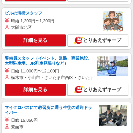
販売スタッフ
アルバイト：時給1,200円〜
ビルの清掃スタッフ
大分県大分市要町1番14号 JRおおいたシテ
時給 1,200円〜1,200円
ィ アミュプラザおおいた
大阪市北区
詳細を見る
キープ
詳細を見る
とりあえずキープ
アルバイト
パート
＆Creators
警備員スタッフ（イベント、道路、商業施設、
アクセサリー・雑貨の販売スタッフ
大型駐車場、JR列車見張りなど）
アルバイト・パート：時給1,040円〜
日給 11,000円〜12,100円
大分県大分市要町1番14号 JRおおいたシテ
栃木市・小山市・さいたま市西区・さいたま市岩槻区・久喜市・
ィ アミュプラザおおいた
詳細を見る
とりあえずキープ
詳細を見る
キープ
マイクロバスにて教習所に通う生徒の送迎ドラ
正社員
イバー
パラスパレス
日給 15,850円
レディースアパレル販売
箕面市
正社員：月給200,000円〜 ※残業見込み手当含
む（3時間分、5,000円）、超過分は別途支給 ※2