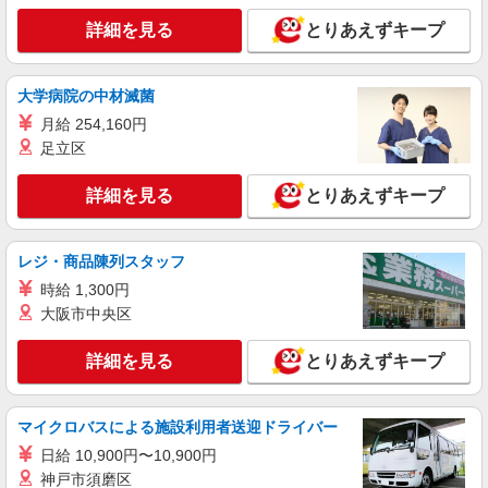
ィ アミュプラザおおいた
詳細を見る
とりあえずキープ
詳細を見る
キープ
大学病院の中材滅菌
アルバイト
パート
月給 254,160円
CIAOPANIC TYPY
足立区
カジュアルアパレルの販売スタッフ
アルバイト・パート：時給1,050円〜 ◎フルタ
詳細を見る
とりあえずキープ
イム勤務の方は時給1,100円〜OK！
大分県大分市要町1番14号 JRおおいたシテ
ィ アミュプラザおおいた
レジ・商品陳列スタッフ
時給 1,300円
詳細を見る
キープ
大阪市中央区
アルバイト
パート
詳細を見る
とりあえずキープ
SHIPS
アパレルの販売スタッフ
マイクロバスによる施設利用者送迎ドライバー
アルバイト・パート：時給1,070円〜 ※試用期
間3ヶ月は労働条件等変更無し ※経験・能力によ
日給 10,900円〜10,900円
り優遇します。
大分県大分市要町1番14号 JRおおいたシテ
神戸市須磨区