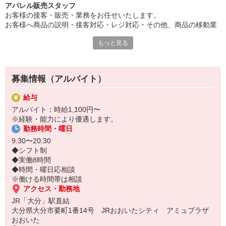
アパレル販売スタッフ
お客様の接客・販売・業務をお任せいたします。
お客様へ商品の説明・接客対応・レジ対応・その他、商品の移動業
務・商品の在庫管理・店舗ディスプレイ・館のSNS活用・mizuiro in
もっと見る
dを中心にMARMARMARや国内外のセレクトアイテムを扱います。
シンプルかつ自分らしさを大切に、幅広い年代のお客様に指示され
ています。ライフスタイルに合わせたコーディネート提案。
募集情報（アルバイト）
給与
アルバイト：時給1,100円〜
※経験・能力により優遇します。
勤務時間・曜日
9:30〜20:30
◆シフト制
◆実働8時間
◆時間・曜日応相談
※働ける時間帯は相談
アクセス・勤務地
JR「大分」駅直結
大分県大分市要町1番14号 JRおおいたシティ アミュプラザ
おおいた