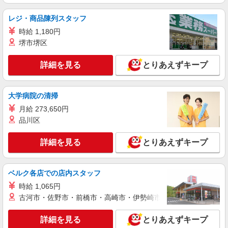
レディースアパレルスタッフ
レジ・商品陳列スタッフ
アルバイト・パート：時給1,035円〜 ※スキル
に応じた昇給制度あり
時給 1,180円
大分県大分市要町1番14号 JRおおいたシテ
堺市堺区
ィ アミュプラザおおいた
詳細を見る
とりあえずキープ
詳細を見る
キープ
大学病院の清掃
正社員
LUSH（ラッシュ）
月給 273,650円
販売接客スタッフ（セールスアシスタント）
品川区
正社員：時給1,050円〜 ※経験・能力により優
遇します。
詳細を見る
とりあえずキープ
大分県大分市要町1番14号 JRおおいたシテ
ィ アミュプラザおおいた
ベルク各店での店内スタッフ
詳細を見る
キープ
時給 1,065円
古河市・佐野市・前橋市・高崎市・伊勢崎市・太田市・館林市・
アルバイト
mystic
詳細を見る
とりあえずキープ