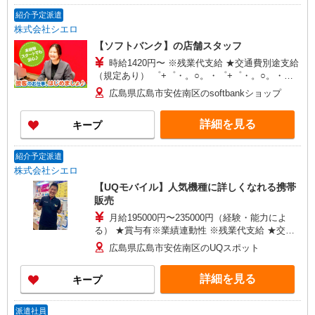
紹介予定派遣
株式会社シエロ
【ソフトバンク】の店舗スタッフ
時給1420円〜 ※残業代支給 ★交通費別途支給
（規定あり） ゜+゜・。○。・゜+゜・。○。・゜
+゜ 入社祝い金10万円支給(規定有) お友達を紹介
広島県広島市安佐南区のsoftbankショップ
頂くと, インセンティブ支給(規定有) ★月2回払
い・週払い可能（規程有）★ ゜・。○。・゜
詳細を見る
キープ
+゜・。○。・゜+゜
紹介予定派遣
株式会社シエロ
【UQモバイル】人気機種に詳しくなれる携帯
販売
月給195000円〜235000円（経験・能力によ
る） ★賞与有※業績連動性 ※残業代支給 ★交通
費全額支給 ゜+゜・。○。・゜+゜・。○。・゜+゜
広島県広島市安佐南区のUQスポット
入社祝い金10万円支給(規定有) お友達を紹介頂く
と, インセンティブ支給(規定有) ゜・。○。・゜
詳細を見る
キープ
+゜・。○。・゜+゜
派遣社員