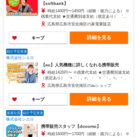
【softbank】
時給1400円〜1450円（経験・能力による） ※
残業代支給 ★交通費別途支給（規定あり） ゜
+゜・。○。・゜+゜・。○。・゜+゜ 入社祝い金10
広島県広島市安佐南区の家電量販店
万円支給(規定有) お友達を紹介頂くと, インセンテ
ィブ支給(規定有) ★月2回払い・週払い可能（規程
詳細を見る
キープ
有）★ ゜・。○。・゜+゜・。○。・゜+゜
紹介予定派遣
株式会社シエロ
【au】人気機種に詳しくなれる携帯販売
時給1420円〜 ※残業代支給 ★交通費別途支給
（規定あり） ゜+゜・。○。・゜+゜・。○。・゜
+゜ 入社祝い金10万円支給(規定有) お友達を紹介
広島県広島市安佐南区のauショップ
頂くと, インセンティブ支給(規定有) ★月2回払
い・週払い可能（規程有）★ ゜・。○。・゜
詳細を見る
キープ
+゜・。○。・゜+゜
派遣社員
紹介予定派遣
株式会社シエロ
携帯販売スタッフ【docomo】
時給1600円〜1700円（経験・能力による） ※