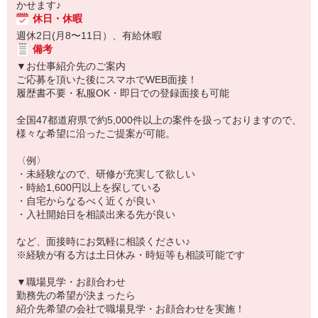
かせます♪
休日・休暇
週休2日(月8〜11日）、有給休暇
備考
▼お仕事紹介先のご案内
ご応募を頂いた後にスマホでWEB面接！
履歴書不要・私服OK・即日での登録面接も可能
全国47都道府県で約5,000件以上の案件を扱っておりますので、
様々な希望に沿ったご提案が可能。
〈例〉
・未経験なので、研修が充実して欲しい
・時給1,600円以上を探している
・自宅からなるべく近くが良い
・入社開始日を相談出来る先が良い
など、面接時にお気軽に相談ください♪
※経験が有る方は土日休み・時短等も相談可能です
▼職場見学・お顔合わせ
勤務先の希望が決まったら
紹介先希望の会社で職場見学・お顔合わせを実施！