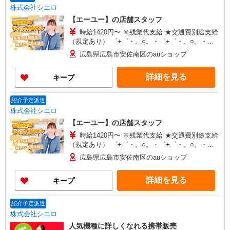
株式会社シエロ
【エーユー】の店舗スタッフ
時給1420円〜 ※残業代支給 ★交通費別途支給
（規定あり） ゜+゜・。○。・゜+゜・。○。・゜
+゜ 入社祝い金10万円支給(規定有) お友達を紹介
広島県広島市安佐南区のauショップ
頂くと, インセンティブ支給(規定有) ★月2回払
い・週払い可能（規程有）★ ゜・。○。・゜
詳細を見る
キープ
+゜・。○。・゜+゜
紹介予定派遣
株式会社シエロ
【エーユー】の店舗スタッフ
時給1420円〜 ※残業代支給 ★交通費別途支給
（規定あり） ゜+゜・。○。・゜+゜・。○。・゜
+゜ 入社祝い金10万円支給(規定有) お友達を紹介
広島県広島市安佐南区のauショップ
頂くと, インセンティブ支給(規定有) ★月2回払
い・週払い可能（規程有）★ ゜・。○。・゜
詳細を見る
キープ
+゜・。○。・゜+゜
紹介予定派遣
株式会社シエロ
人気機種に詳しくなれる携帯販売