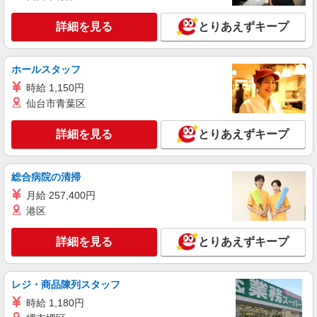
入社祝い金10万円支給(規定有) お友達を紹介頂く
詳細を見る
キープ
と, インセンティブ支給(規定有) ゜・。○。・゜
詳細を見る
とりあえずキープ
+゜・。○。・゜+゜
紹介予定派遣
株式会社シエロ
ホールスタッフ
人気機種に詳しくなれる携帯販売
時給 1,150円
【softbank】
仙台市青葉区
時給1400円〜1450円（経験・能力による） ※
残業代支給 ★交通費別途支給（規定あり） ゜
詳細を見る
とりあえずキープ
+゜・。○。・゜+゜・。○。・゜+゜ 入社祝い金10
広島県広島市安佐南区の商業施設
万円支給(規定有) お友達を紹介頂くと, インセンテ
ィブ支給(規定有) ★月2回払い・週払い可能（規程
総合病院の清掃
詳細を見る
キープ
有）★ ゜・。○。・゜+゜・。○。・゜+゜
月給 257,400円
派遣社員
港区
株式会社シエロ
【楽天モバイル】人気機種に詳しくなれる携帯
詳細を見る
とりあえずキープ
販売
時給1650円〜1850円（経験・能力による） ※
レジ・商品陳列スタッフ
残業代支給 ★交通費別途支給（規定あり） ゜
+゜・。○。・゜+゜・。○。・゜+゜ 入社祝い金10
広島県広島市安佐南区の楽天モバイルショップ
時給 1,180円
万円支給(規定有) お友達を紹介頂くと, インセンテ