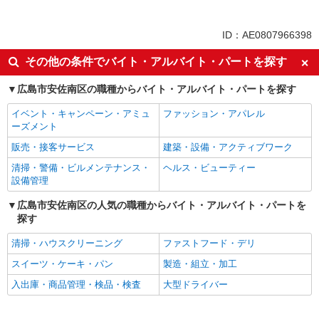
同じ特徴から求人を探す
未経験歓迎
ミドル（40代～）活躍中
ID：AE0807966398
英語が活かせる
ボーナス・賞与あり
その他の条件でバイト・アルバイト・パートを探す
日払い
車通勤OK
広島市安佐南区の職種からバイト・アルバイト・パートを探す
交通費支給
社会保険あり
社員登用あり
イベント・キャンペーン・アミュ
ファッション・アパレル
ーズメント
販売・接客サービス
建築・設備・アクティブワーク
清掃・警備・ビルメンテナンス・
ヘルス・ビューティー
設備管理
広島市安佐南区の人気の職種からバイト・アルバイト・パートを
探す
清掃・ハウスクリーニング
ファストフード・デリ
スイーツ・ケーキ・パン
製造・組立・加工
入出庫・商品管理・検品・検査
大型ドライバー