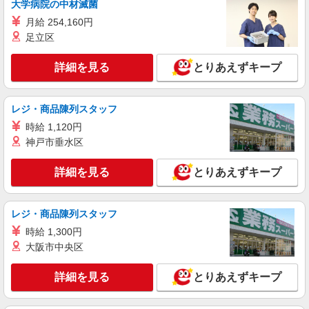
大学病院の中材滅菌
時給1400円〜1450円（経験・能力による） ※
月給 254,160円
残業代支給 ★交通費別途支給（規定あり） ゜
足立区
+゜・。○。・゜+゜・。○。・゜+゜ 入社祝い金10
広島県広島市安佐南区の家電量販店
万円支給(規定有) お友達を紹介頂くと, インセンテ
ィブ支給(規定有) ★月2回払い・週払い可能（規程
詳細を見る
とりあえずキープ
詳細を見る
キープ
有）★ ゜・。○。・゜+゜・。○。・゜+゜
紹介予定派遣
レジ・商品陳列スタッフ
株式会社シエロ
時給 1,120円
スマホ携帯販売【エーユー】
神戸市垂水区
月給259200円〜300000円（経験・能力によ
る） ※研修期間6か月・時給1500円〜 ※残業代支
詳細を見る
とりあえずキープ
給 ★交通費別途支給（規定あり） ゜+゜・。
広島県広島市安佐南区の家電量販店
○。・゜+゜・。○。・゜+゜ 入社祝い金10万円支
給(規定有) お友達を紹介頂くと, インセンティブ支
詳細を見る
キープ
給(規定有) ゜・。○。・゜+゜・。○。・゜+゜
レジ・商品陳列スタッフ
時給 1,300円
大阪市中央区
詳細を見る
とりあえずキープ