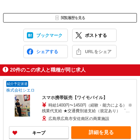
閲覧履歴を見る
ブックマーク
ポストする
シェアする
URLをシェア
20
件のこの求人と職種が同じ求人
紹介予定派遣
株式会社シエロ
スマホ携帯販売【ワイモバイル】
時給1400円〜1450円（経験・能力による） ※
残業代支給 ★交通費別途支給（規定あり） ゜
+゜・。○。・゜+゜・。○。・゜+゜ 入社祝い金10
広島県広島市安佐南区の商業施設
万円支給(規定有) お友達を紹介頂くと, インセンテ
ィブ支給(規定有) ★月2回払い・週払い可能（規程
詳細を見る
キープ
有）★ ゜・。○。・゜+゜・。○。・゜+゜