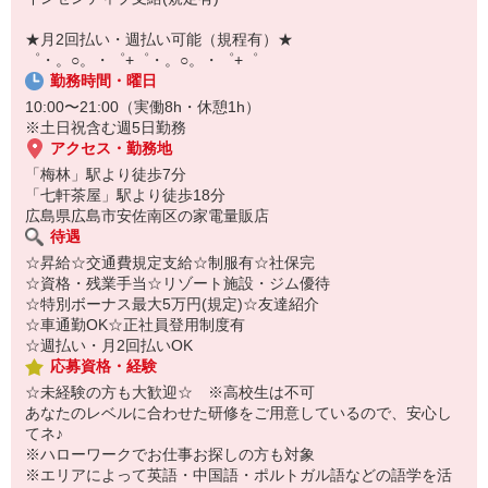
自宅に居ながらスマホでカンタン面接OK！
オンライン面談なのでスピード対応。
★月2回払い・週払い可能（規程有）★
即日登録もOK♪
゜・。○。・゜+゜・。○。・゜+゜
勤務時間・曜日
気になった方はお気軽にご相談ください！
10:00〜21:00（実働8h・休憩1h）
※土日祝含む週5日勤務
アクセス・勤務地
「梅林」駅より徒歩7分
「七軒茶屋」駅より徒歩18分
広島県広島市安佐南区の家電量販店
待遇
☆昇給☆交通費規定支給☆制服有☆社保完
☆資格・残業手当☆リゾート施設・ジム優待
☆特別ボーナス最大5万円(規定)☆友達紹介
☆車通勤OK☆正社員登用制度有
☆週払い・月2回払いOK
応募資格・経験
☆未経験の方も大歓迎☆ ※高校生は不可
あなたのレベルに合わせた研修をご用意しているので、安心し
てネ♪
※ハローワークでお仕事お探しの方も対象
※エリアによって英語・中国語・ポルトガル語などの語学を活