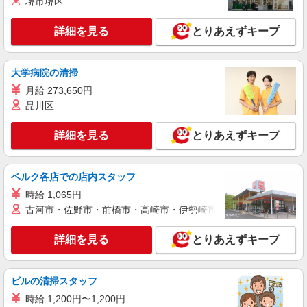
堺市堺区
ィブ支給(規定有) ★月2回払い・週払い可能（規程
詳細を見る
キープ
有）★ ゜・。○。・゜+゜・。○。・゜+゜
詳細を見る
とりあえずキープ
派遣社員
紹介予定派遣
株式会社シエロ
大学病院の清掃
人気機種に詳しくなれる携帯販売【au】
月給 273,650円
時給1530円 ※資格手当・チーフ手当・インセ
品川区
ンティブ別途支給！ ※残業代支給 ★交通費全額支
給 ゜+゜・。○。・゜+゜・。○。・゜+゜ 入社祝
広島県広島市安佐南区
い金10万円支給(規定有) お友達を紹介頂くと, イン
詳細を見る
とりあえずキープ
センティブ支給(規定有) ★月2回払い・週払い可能
詳細を見る
キープ
（規程有）★ ゜・。○。・゜+゜・。○。・゜+゜
ベルク各店での店内スタッフ
派遣社員
時給 1,065円
株式会社シエロ
古河市・佐野市・前橋市・高崎市・伊勢崎市・太田市・館林市・
スマホ携帯販売【ワイモバイル】
時給1400円〜1450円（経験・能力による） ※
詳細を見る
とりあえずキープ
残業代支給 ★交通費別途支給（規定あり） ゜
+゜・。○。・゜+゜・。○。・゜+゜ 入社祝い金10
広島県広島市安佐南区の商業施設
万円支給(規定有) お友達を紹介頂くと, インセンテ
ビルの清掃スタッフ
ィブ支給(規定有) ★月2回払い・週払い可能（規程
詳細を見る
キープ
有）★ ゜・。○。・゜+゜・。○。・゜+゜
時給 1,200円〜1,200円