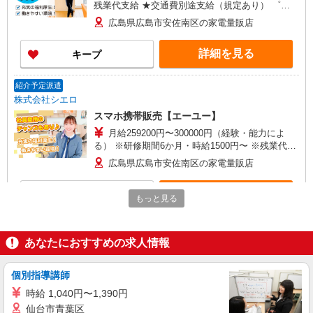
残業代支給 ★交通費別途支給（規定あり） ゜
+゜・。○。・゜+゜・。○。・゜+゜ 入社祝い金10
広島県広島市安佐南区の家電量販店
万円支給(規定有) お友達を紹介頂くと, インセンテ
ィブ支給(規定有) ★月2回払い・週払い可能（規程
詳細を見る
キープ
有）★ ゜・。○。・゜+゜・。○。・゜+゜
紹介予定派遣
株式会社シエロ
スマホ携帯販売【エーユー】
月給259200円〜300000円（経験・能力によ
る） ※研修期間6か月・時給1500円〜 ※残業代支
給 ★交通費別途支給（規定あり） ゜+゜・。
広島県広島市安佐南区の家電量販店
○。・゜+゜・。○。・゜+゜ 入社祝い金10万円支
給(規定有) お友達を紹介頂くと, インセンティブ支
詳細を見る
キープ
給(規定有) ゜・。○。・゜+゜・。○。・゜+゜
もっと見る
紹介予定派遣
株式会社シエロ
あなたにおすすめの求人情報
【au】人気機種に詳しくなれる携帯販売
月給195000円〜235000円（経験・能力によ
個別指導講師
る） ※給与幅は経験・スキルによる 交通費全額支
時給 1,040円〜1,390円
給 賞与有※業績連動性 制服貸与 社会保険完備 車
広島県広島市安佐南区のauショップ
仙台市青葉区
通勤可能 ゜+゜・。○。・゜+゜・。○。・゜+゜