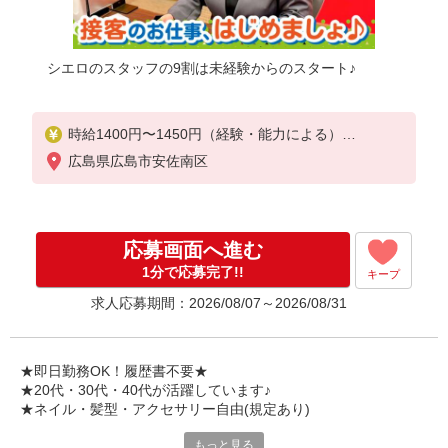
シエロのスタッフの9割は未経験からのスタート♪
時給1400円〜1450円（経験・能力による）
※残業代支給
広島県広島市安佐南区
★交通費別途支給（規定あり）
゜+゜・。○。・゜+゜・。○。・゜+゜
入社祝い金10万円支給(規定有)
応募画面へ進む
お友達を紹介頂くと,
1分で応募完了!!
キープ
インセンティブ支給(規定有)
求人応募期間：2026/08/07～2026/08/31
★月2回払い・週払い可能（規程有）★
゜・。○。・゜+゜・。○。・゜+゜
★即日勤務OK！履歴書不要★
★20代・30代・40代が活躍しています♪
★ネイル・髪型・アクセサリー自由(規定あり)
もっと見る
各キャリアの新機種が特別価格で購入OK！！