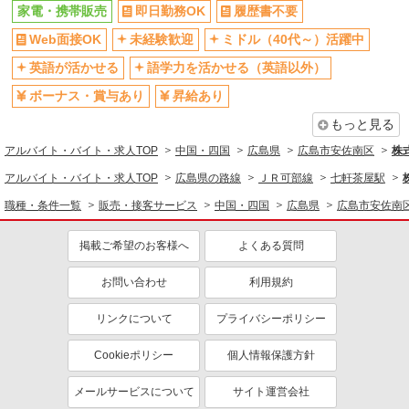
家電・携帯販売
即日勤務OK
履歴書不要
Web面接OK
未経験歓迎
ミドル（40代～）活躍中
英語が活かせる
語学力を活かせる（英語以外）
ボーナス・賞与あり
昇給あり
もっと見る
アルバイト・バイト・求人TOP
中国・四国
広島県
広島市安佐南区
株
アルバイト・バイト・求人TOP
広島県の路線
ＪＲ可部線
七軒茶屋駅
職種・条件一覧
販売・接客サービス
中国・四国
広島県
広島市安佐南
掲載ご希望のお客様へ
よくある質問
お問い合わせ
利用規約
リンクについて
プライバシーポリシー
Cookieポリシー
個人情報保護方針
メールサービスについて
サイト運営会社