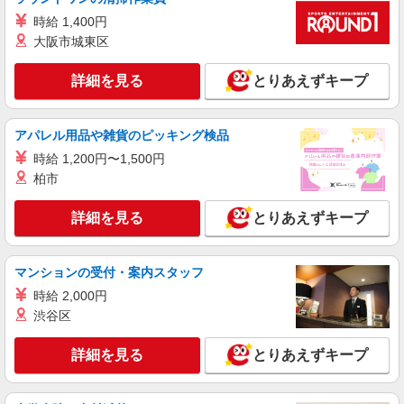
【Y!mobile】人気機種に詳しくなれる携帯販
時給 1,400円
売
大阪市城東区
時給1420円〜 ※残業代支給 ★交通費別途支給
（規定あり） ゜+゜・。○。・゜+゜・。○。・゜
詳細を見る
とりあえずキープ
+゜ 入社祝い金10万円支給(規定有) お友達を紹介
広島県広島市安佐南区のY!mobileショップ
頂くと, インセンティブ支給(規定有) ★月2回払
い・週払い可能（規程有）★ ゜・。○。・゜
アパレル用品や雑貨のピッキング検品
詳細を見る
キープ
+゜・。○。・゜+゜
時給 1,200円〜1,500円
紹介予定派遣
柏市
株式会社シエロ
スマホ携帯販売【ソフトバンク】
詳細を見る
とりあえずキープ
時給1400円〜1450円（経験・能力による） ※
残業代支給 ★交通費別途支給（規定あり） ゜
+゜・。○。・゜+゜・。○。・゜+゜ 入社祝い金10
マンションの受付・案内スタッフ
広島県広島市安佐南区の家電量販店
万円支給(規定有) お友達を紹介頂くと, インセンテ
時給 2,000円
ィブ支給(規定有) ★月2回払い・週払い可能（規程
渋谷区
詳細を見る
キープ
有）★ ゜・。○。・゜+゜・。○。・゜+゜
詳細を見る
とりあえずキープ
派遣社員
株式会社シエロ
スマホ携帯販売【ワイモバイル】