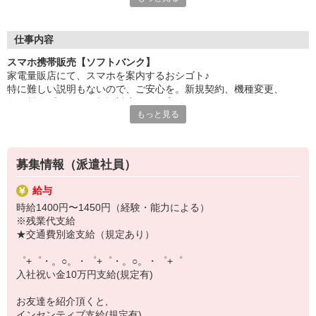
自分だけじゃなくって、
家族や友人にも適用されます！
仕事内容
さらに、各種リゾート施設やスポーツジムなどが
スマホ携帯販売【ソフトバンク】
特別割引価格でご利用可能☆☆
家電量販店にて、スマホを案内するおシゴト♪
お得に過ごしたいあなたの味方です♪
特に難しい説明もないので、ご安心を。新規契約、機種変更、
各種料金プランのご相談対応・ご提案などをお願いします。
【選べるお仕事いろいろ】
もっと見る
￣￣￣￣￣￣￣￣￣￣￣
初めての方でも安心♪
▼オフィスワーク
あなた専属のコーディネーターが親切・丁寧にフォローするので、
事務、経理、データ入力、コールセンター、受付
満足度◎
▼工場・製造・軽作業系
募集情報（派遣社員）
機械/食品製造・梱包・仕分け・加工・組立・検査
■携帯やインターネット販売業務
▼美容系
給与
docomo(ドコモ)/au(エーユー)・KDDI/softbank(ソフトバンク)など
眉毛サロンのアイブロウ・ネイリスト・エステ
時給1400円〜1450円（経験・能力による）
の大手キャリアから
▼営業・販売
※残業代支給
ワイモバイル(Y!mobille)、楽天モバイル、UQなど格安スマホまで幅
法人営業・アパレル販売・個別指導塾・人材紹介
★交通費別途支給（規定あり）
広く紹介可能♪
▼人気案件も多数♪
人気のApple（アップル）店舗もございます！
短期・期間限定・オープニング・官公庁案件
゜+゜・。○。・゜+゜・。○。・゜+゜
上場/優良/大手企業など
入社祝い金10万円支給(規定有)
【スマホ面接実施中】
お友達を紹介頂くと,
￣￣￣￣￣￣￣￣￣
インセンティブ支給(規定有)