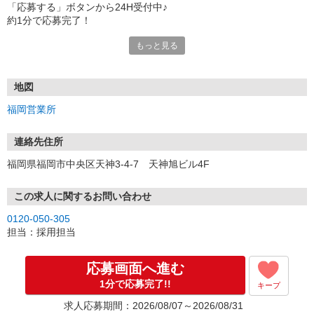
「応募する」ボタンから24H受付中♪
約1分で応募完了！
もっと見る
■電話応募の場合
電話応募も歓迎！（受付:10:00〜20:00）
土日祝も受付中♪
地図
【選考フロー】
福岡営業所
①応募から3営業日を目安に、メールorお電話でご連絡します。
②面接日時を決定！「0120」から始まる電話番号からご連絡します
★スマホでWEB面接（LINEなど）・出張面接・事務所面接と選べま
連絡先住所
す
福岡県福岡市中央区天神3-4-7 天神旭ビル4F
③面接実施（履歴書不要）
④勤務開始（スタート日は応相談）
※ご希望があれば、職場見学の調整もOKです！
この求人に関するお問い合わせ
0120-050-305
お気軽にご応募ください♪
担当：採用担当
応募画面へ進む
1分で応募完了!!
キープ
求人応募期間：2026/08/07～2026/08/31