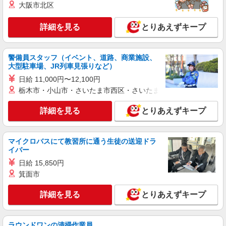
大阪市北区
紹介予定派遣
株式会社シエロ
詳細を見る
とりあえずキープ
スマホ携帯販売【エーユー】
月給259200円〜300000円（経験・能力によ
る） ※研修期間6か月・時給1500円〜 ※残業代支
警備員スタッフ（イベント、道路、商業施設、
給 ★交通費別途支給（規定あり） ゜+゜・。
大型駐車場、JR列車見張りなど）
広島県広島市安佐南区の商業施設
○。・゜+゜・。○。・゜+゜ 入社祝い金10万円支
日給 11,000円〜12,100円
給(規定有) お友達を紹介頂くと, インセンティブ支
詳細を見る
栃木市・小山市・さいたま市西区・さいたま市岩槻区・久喜市・
キープ
給(規定有) ゜・。○。・゜+゜・。○。・゜+゜
詳細を見る
とりあえずキープ
派遣社員
株式会社シエロ
【au】人気機種に詳しくなれる携帯販売
マイクロバスにて教習所に通う生徒の送迎ドラ
時給1400円〜 ※残業代支給 ★交通費別途支給
イバー
（規定あり） ゜+゜・。○。・゜+゜・。○。・゜
日給 15,850円
+゜ 入社祝い金10万円支給(規定有) お友達を紹介
広島県広島市安佐南区のauショップ
箕面市
頂くと, インセンティブ支給(規定有) ★月2回払
い・週払い可能（規程有）★ ゜・。○。・゜
詳細を見る
キープ
+゜・。○。・゜+゜
詳細を見る
とりあえずキープ
派遣社員
株式会社シエロ
ラウンドワンの清掃作業員